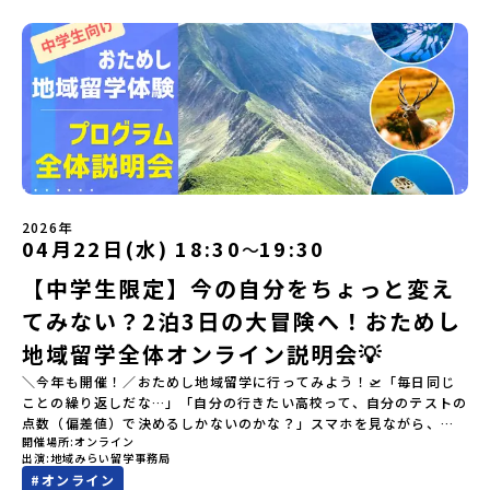
2026年
04月22日(水) 18:30
19:30
〜
【中学生限定】今の自分をちょっと変え
てみない？2泊3日の大冒険へ！おためし
地域留学全体オンライン説明会💡
＼今年も開催！／おためし地域留学に行ってみよう！🛫「毎日同じ
ことの繰り返しだな…」「自分の行きたい高校って、自分のテストの
点数（偏差値）で決めるしかないのかな？」スマホを見ながら、進
開催場所
オンライン
路にモヤモヤしているそこのあなたへ！👀テストの点数ではなく、
出演
地域みらい留学事務局
あなたの「ワクワク（＝自分軸）」で進路を選ぶ。そんな新しい選
#
オンライン
択肢が、「地域みらい留学」です。「でも、いきなり知らない土地