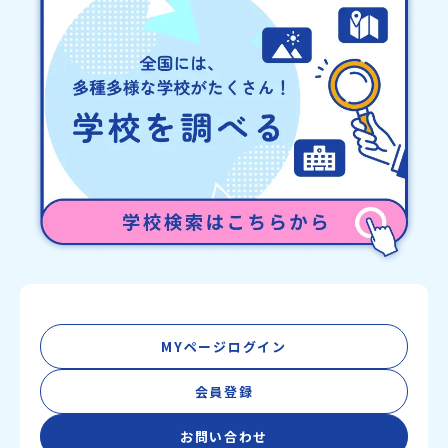
地域の枠を越えて生徒一人ひとりの夢や価値観に合った地域・学校
で1〜3年間過ごすことができるシステム「地域みらい留学」をはじ
めとした、教育事業や地域活性モデルをつくり続けています。名
称：一般財団法人地域・教育魅力化プラットフォーム設 立：2017
年3月代表者：岩本 悠所在地：〒690-0842 島根県松江市東本町二
丁目25-6 みらいBASE2階 その他所在地公式HP：http://c-
platform.or.jp/お問い合わせ先担当：小川・小原E-mail：
info@miratabi.jp「おためし地域留学体験」のプログラム開催情報
を公式LINEにて配信中！ぜひご登録ください♪地域みらい留学公式
LINE
MYページログイン
会員登録
お問い合わせ