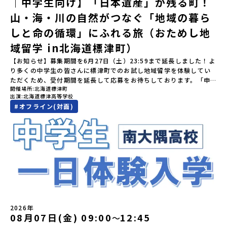
｜中学生向け】「日本遺産」が残る町！
いいたします。※結果に関する個別のお問合せにはお答えしており
のうち、以下の内容が無料となります：・宿泊費（2泊分）・プログ
ブ動画を公開中！）〜まずは「おためし地域留学」を知りたい方
うげん）スキー場」は日本国内最大級のスキーリゾートとして有名
ませんので、ご了承ください。・お申し込みについてお申込はお一
ラム内のアクティビティ・体験費用・一部の食事代*以下の費用は参
へ〜日本全国20以上の地域から選んで参加できる「おためし地域留
山・海・川の自然がつなぐ「地域の暮ら
で、一年中自然アクティビティを楽しむことができます！そして八
人様1回限りです。PC・スマートフォンからお申込ください。申込
加者のご負担となります・集合場所までの往復交通費・お土産代や
学」の全体像や魅力について、説明会を開催しました。中学生一人
幡平市にある「松川地熱発電所」は、日本で初めて「地球のチカラ
しと命の循環」にふれる旅（おためし地
後の内容変更はできません。お申込時は、メールアドレスの入力間
自由時間の個人飲食費などの個人的費用【募集人数】最大10名（お
での参加にあたり、保護者様が特に気になる「安全面」や「事務局
を電気に変えた」場所！八幡平の地下からわき出す蒸気をそのまま
違いにご注意ください。・宿泊について１室に複数(同性2～4名程
申し込み多数の場合は抽選の上決定）【参加者決定】お申し込み多
のサポート体制」についても詳しく解説しています。ぜひ、ご自宅
域留学 in北海道標津町）
電気に変える「地球・自然にやさしい最先端のエネルギー」を生み
度)で宿泊いただく予定です。・食事アレルギー対応について個別の
数の場合は、締め切り後1週間を目途に当落結果をご連絡いたしま
からお気軽にご視聴ください。🎬 [アーカイブ動画を視聴す
出す挑戦をしてきた町です。今回のプログラムでは、この松川地熱
詳細なアレルギー対応希望にはお応えしかねる場合がございます。
す。【申し込み受付期間】6月1日(月)12：00 から 6月15日(月)
【お知らせ】募集期間を6月27日（土）23:59まで延長しました！よ
る]YouTube：https://youtu.be/Yt8nd04aNgA?
発電所から吹き出す地熱蒸気を使った「アート体験」をすることが
対応が必要な場合は必ず事前にご相談ください。・参加取消や急遽
12：00まで疑問も不安もワクワクに変える！「おためし地域留学」
り多くの中学生の皆さんに標津町でのお試し地域留学を体験してい
si=e5erbspvwz5O8_uF 【STEP 2】大樹町プログラム説明会〜
できます。世界でここだけ！地球のチカラを使った幻想的なグラデ
参加できなくなった場合について参加決定後の参加お取り消しはご
ステップアップ説明会プログラムの内容を詳しく知りたい方や、お
ただくため、受付期間を延長して応募をお待ちしております。「申
「大樹町」の内容を具体的に深掘りしたい方へ〜全体説明を聞いた
ーションのアートづくりをぜひ体験してみてください！さらに八幡
遠慮下さい。やむを得ないお取り消しの場合はお早めに事務局まで
開催場所
北海道標津町
申し込みを迷われている方向けにZoomでのオンライン配信を行い
し込みのタイミングを逃してしまった」という方も、この機会にぜ
うえで、「大樹町では具体的に何をするの？」「どんな町なの？」
平市は自然（山）の恵みを生かした料理がとても美味しい地域で
出演
北海道標津高等学校
ご連絡ください。・キャンセルポリシーやむを得ない参加お取り消
ます。知りたい情報のレベルに合わせて、以下の2つのステップをご
ひ一歩踏み出してみませんか？※都合により締め切りを早める場合
という疑問にお答えする説明会です。大樹町ならではの豊かな文化
す。みなさんの地元の味とは違う「岩手の郷土料理」を味わって楽
#
オフライン(対面)
しの場合、以下のルールに沿って対応させていただきます。ご了承
活用ください。【STEP 1】全体オンライン説明会（アーカイブ動画
がございます。お早目にご応募ください！-------奨学金のお知らせ-
や、2泊3日のプログラムの中身をたっぷりとお伝えします。日
しんでください🎵今回はこの大自然や文化が魅力的な八幡平市で、
ください。プログラム開催日の前日＜7月17日＞から、【キャンセル
を公開中！）〜まずは「おためし地域留学」を知りたい方へ〜日本
------＼返還不要・3年間最大72万／💡北海道の高校留学に【毎月2
時： 5月13日(水) 19：00〜19：40内 容： 大樹町ってどんなとこ
日本全国から集まる中学生や「平舘（たいらだて）高校」の高校生
のご連絡日：お支払いいただく旅行代金】・21日目にあたる日以
全国20以上の地域から選んで参加できる「おためし地域留学」の全
万円】の給付型奨学金～夢に向かって一歩踏み出す、あなたの未来
ろ？プログラム詳細解説、質疑応答お申し込み：https://c-
と一緒にさまざまなアクティビティを体験していただきます。他に
前：無料・20日目-8日目：20％・7日目-2日目：30％・プログラム
体像や魅力について、説明会を開催しました。中学生一人での参加
を応援！～ 詳細・条件はこちらから-----------------------------
mirai.jp/events/002112お気軽にどうぞ！「はじめての一人旅だ
はないスペシャルな魅力がギュッと詰まった岩手県八幡平市で五感
開始日の前日：40％・プログラム開始日当日：50％・ご連絡無しで
にあたり、保護者様が特に気になる「安全面」や「事務局のサポー
----＜体験費・宿泊費が無料！＞一万年前から続く自然と人の暮らし
けど大丈夫？」「どんな体験ができるの？」そんな保護者様の不安
を使いながら、まちの魅力を一緒に探究してみませんか？地域と一
の不参加またはプログラム開始後の解除：100％・催行中止について
ト体制」についても詳しく解説しています。ぜひ、ご自宅からお気
が今も残る町！広大な自然と生き物とともに生きる豊かさに触れ、
や、中学生のみなさんの素朴な疑問にスタッフが直接お答えしま
体になり「開拓者精神」を育む！「平舘（たいらだて）高校」と
天候などの状況等によって開催を見合わせる可能性があります。そ
軽にご視聴ください。🎬 [アーカイブ動画を視聴する]YouTube：
まちの暮らしを一緒に体験してみませんか？「地元以外の地域の暮
す。チャットでの質問も可能ですので、ぜひご自宅からリラックス
は？今回のプログラムを一緒に過ごしてくれる高校生は「平舘（た
の場合は原則、開催日1週間前までにご連絡いたします。又、最少催
https://youtu.be/Yt8nd04aNgA?si=e5erbspvwz5O8_uF
らしが気になる。いつか留学してみたい！」「大自然と生き物が好
してご参加ください。▼お申し込み前に必ずご確認ください・参加
いらだて）高校」の生徒たち。この高校の特徴は「地域と一体にな
行人数に達しなかった場合は、開催日3週間前までに催行中止の旨を
【STEP 2】出水市・出水工業高校プログラム説明会〜「出水市・出
き！興味がある！」「自分の進学や将来の可能性をもっとひらきた
規約への同意プログラムへの参加申し込みいただく前に、「お申し
った探究教育」と「自分で考えて動くチカラを大切にしている」こ
メールにてご連絡いたします。・よくあるご質問その他、よくある
水工業高校」の内容を具体的に深掘りしたい方へ〜全体説明を聞い
い！」そんな中学生のみなさんにおすすめ！「おためし地域留学体
込みに関する各規約」への同意が必須となります。ご確認くださ
と。地元の地熱発電や観光などの産業や文化のテーマで、生徒たち
ご質問についてはこちらをご確認ください。運営団体について＜プ
たうえで、「出水市では具体的に何をするの？」「どんな町な
験」は、日本全国約200の高校と連携し、地域の枠を超えて学校生活
い。・抽選による参加者決定についてお申込みいただいた方の中か
2026年
自身が「探究プロジェクト」を企画し取り組むユニークな高校で
ログラム主催：一般財団法人地域・教育魅力化プラットフォーム＞
の？」という疑問にお答えする説明会です。出水市ならではの豊か
を送る「地域みらい留学」をプチ体験できるプログラムです。はじ
08月07日(金) 09:00
12:45
ら抽選の上、締め切り日から1週間を目途に、お申し込み時に記入い
〜
す。机の上で勉強するだけではない、実践的な探究やフィールドワ
「意志ある若者にあふれる持続可能な地域・社会をつくる」という
な文化や、2泊3日のプログラムの中身をたっぷりとお伝えします。
めてのひとり旅でも安心！現地でもスタッフがしっかりとサポート
ただいたメールアドレス宛に「当選／落選メール」をお送りいたし