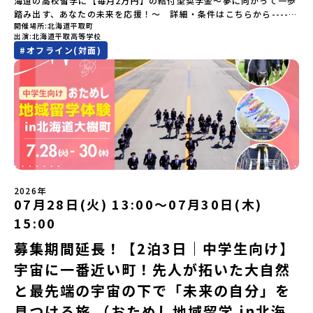
海道の高校留学に【毎月2万円】の給付型奨学金～夢に向かって一歩
に考える時間も、このプログラムの大切なポイントです。ここで出
踏み出す、あなたの未来を応援！～ 詳細・条件はこちらから------
会う人や体験が、自分の「好き」や「未来」につながるかもしれま
開催場所
北海道平取町
---------------------------＜体験費・宿泊費が無料＞累計3,000万
せん。この町でしかできない、ちょっと特別な体験を、ぜひ楽しん
出演
北海道平取高等学校
部以上販売された大人気マンガ「ゴールデンカムイ」の実写版映画
でみませんか？体験のおすすめポイント体験プログラム内容（予
#
オフライン(対面)
に登場する町！北海道の「アイヌ文化継承の地」で自然や食を体験
定）＜１日目＞（PM）「オリエンテーション・自己紹介ワーク」
してみませんか？「地元以外の地域の暮らしが気になる。いつか留
「有田工業高校見学」 -陶芸技術をまなぶ！「セラミック科」のま
学してみたい！」「アイヌ文化の歴史や、マンガに登場する世界を
なび場を体験 -デザインセンスをまなぶ！「デザイン科」のまなび
自分の手で探求したい！」「自然が好きでもっと触れてあそびた
場を体験「フィールドワーク」 -有田の歴史ある名所巡り -有田
い！」そんな中学生のみなさんにおすすめ！「おためし地域留学体
の歴史的な町並みを体感する「有田焼絵付けアクティビティ」 -職
験」は、日本全国約200の高校と連携し、地域の枠を超えて学校生活
人さんからまなぶ！有田焼伝統の「絵付け」体験ワークショップ
を送る「地域みらい留学」をプチ体験できるプログラムです。はじ
（協力：clay studio）「みんなで楽しもう！BBQ」 -BBQづく
めてのひとり旅でも安心！現地でもスタッフがしっかりとサポート
り -仲間や地元の高校生、町の大人たちと交流・対話＜２日目＞
いたします。今回のフィールドは「北海道平取町（びらとりちょ
（AM）「1日目の振り返り」「ワークショップ」 -ゲスト講師によ
う）」北海道の南に位置する平取町（びらとりちょう）。壮大な自
るワークショプ「全体の振り返りワーク」 -みんなで振り返り対話
然と「アイヌ文化」が継承されている町として広く知られていま
（PM）「ランチ/お土産タイム」解散※天候の状況や参加人数によ
2026年
す。町名の「平取（びらとり）」は、アイヌ語「ピラ・ウトゥル」
07月28日(火) 13:00〜07月30日(木)
ってプログラムを変更する場合がございます。参加概要【開催場
（崖の間を意味）という言葉から名付けられました。見上げるほど
所】佐賀県 有田町（ありたちょう）【実施日程】7月4日（土）〜7
15:00
大きな山々が連なる「幌尻岳（ぽろしりだけ）」の景色は絶景！日
月5日（日）※参加が確定した方には6月5日（金） 18:30～20:00に
本一の広さを誇る「すずらん」が咲く花畑や、和牛がのんびりと過
「参加者向け事前オンライン研修」をご案内する予定です。必ず参
募集期間延長！【2泊3日｜中学生向け】
ごす放牧地。日本一の清流に選ばれたこともある、ヤマメやニジマ
加をお願いします。【集合場所・時間】7月4日(土) 12：00 JR有田
宇宙に一番近い町！先人が拓いた大自然
スが泳ぐ「沙流川（さるがわ）」。他の地域では見ることのできな
駅※12：00までにJR有田駅に到着する便で手配ください。【解散場
い圧倒的スケールの自然を味わうことができます。さらに、源義経
所・時間】7月5日(日) 13：00頃 JR有田駅【対象】中学2年生、中
と最先端の宇宙の下で「未来の自分」を
（みなもとのよしつね）とも縁が深いとされている地域で、義経を
学3年生【宿泊先】ありこや（佐賀県西松浦郡有田町）※地域みらい
祀った神社や公園などが存在し、アイヌ民族と日本の歴史を交差す
見つける旅 （おためし地域留学 in北海
留学生が活用している宿泊施設（シェアハウス）です。※1室1名で