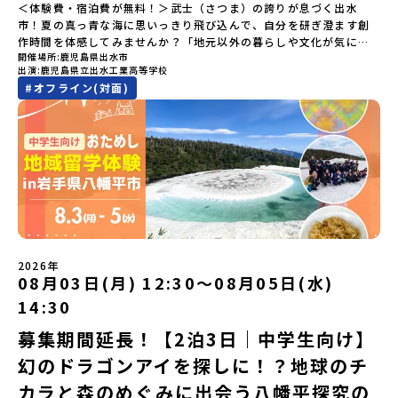
に新千歳空港を出発する便で手配ください。【対象】中学2年生、中
＜体験費・宿泊費が無料！＞武士（さつま）の誇りが息づく出水
ので、ご了承ください。・お申し込みについてお申込はお一人様1回
ンティアスピリッツに触れるアクティビティへ出発！農業からロケ
学3年生【宿泊先】ゲストハウス ヤント※ドミトリータイプの2段ベ
市！夏の真っ青な海に思いっきり飛び込んで、自分を研ぎ澄ます創
限りです。PC・スマートフォンからお申込ください。申込後の内容
ットまで本物の現場を体感し、他では味わえない体験を五感をフル
ッド（1室2～4名）で宿泊いただく予定です。【旅行代金】無料※旅
作時間を体感してみませんか？「地元以外の暮らしや文化が気にな
変更はできません。お申込時は、メールアドレスの入力間違いにご
につかって楽しむことができます🎵大樹高校は、農業から宇宙まで
行代金に含まれる費用のうち、以下の内容が無料となります・宿泊
開催場所
鹿児島県出水市
る。いつか留学してみたい！」「自分の進学や将来の可能性をもっ
注意ください。・宿泊について１室に複数(同性2～4名程度)で宿泊
「町のぜんぶが教科書」！大樹高校の学びは、ただ教室の机に座っ
出演
鹿児島県立出水工業高等学校
費（2泊分）・プログラム内のアクティビティ・体験費用・一部の食
とひらきたい！」「ものづくりや工業高校に興味がある！」そんな
いただく予定です。・食事アレルギー対応について個別の詳細なア
ているだけではありません！農業や漁業から、最先端の宇宙科学ま
#
オフライン(対面)
事代※以下の費用は参加者のご負担となります・集合場所までの往
中学生のみなさんにおすすめ！「おためし地域留学」は、日本全国
レルギー対応希望にはお応えしかねる場合がございます。対応が必
で「町のぜんぶが教科書」 です。先輩たちは「地域探究」の授業
復交通費・お土産代や自由時間の個人飲食費などの個人的費用【募
約200の高校と連携し、地域の枠を超えて学校生活を送る「地域みら
要な場合は必ず事前にご相談ください。・参加取消や急遽参加でき
や、放課後の「地域探究サークル」を通して、学校の外へどんどん
集人数】最大10名（お申し込み多数の場合は抽選の上決定）【参加
い留学」をプチ体験できるプログラムです。はじめてのひとり旅で
なくなった場合について参加決定後の参加お取り消しはご遠慮下さ
飛び出し町の人たちと一緒にリアルな課題解決にチャレンジしてい
者決定】お申し込み多数の場合は、締め切り後1週間を目途に当落結
も安心！現地でもスタッフがしっかりとサポートいたします。今回
い。やむを得ないお取り消しの場合はお早めに事務局までご連絡く
ます。そんな先輩たちとの交流がきっと「未来の自分」のヒントが
果をご連絡いたします。【申し込み受付締切】4月30日(木)12：00
のフィールドは「鹿児島県 出水市（いずみし）出水工業高校」出水
ださい。・キャンセルポリシーやむを得ない参加お取り消しの場
見つかるはず！ あたたかい町の人たちや先輩たちとの出会いが待っ
から 5月14日(木) 12：00まで疑問も不安もワクワクに変える！「お
市（いずみし）は、鹿児島県の玄関口にあるまち。ここでしか見ら
合、以下のルールに沿って対応させていただきます。ご了承くださ
ている北海道大樹町へ、あなたの世界をグッと広げる特別な旅に出
ためし地域留学」ステップアップ説明会プログラムの内容を詳しく
れない景色と、地元の人たちがずっと大切にしてきたものがありま
い。プログラム開催日の前日＜7月3日＞から、【キャンセルのご連
発しませんか？ 体験のおすすめポイント体験プログラム内容（予
知りたい方や、お申し込みを迷われている方向けにZoomでのオン
す。400年前から続く「武士の道」を歩く昔、武士たちがまちを守る
絡日：お支払いいただく旅行代金】・21日目にあたる日以前：無
定）＜１日目＞（PM）「オリエンテーション・自己紹介ワーク」
ライン配信を行います。知りたい情報のレベルに合わせて、以下の2
ために築いた「出水麓（いずみふもと）武家屋敷群」。今も残る約
料・20日目-8日目：20％・7日目-2日目：30％・プログラム開始日
「大樹町の自然を満喫」 -先人の知恵と夢を体験「砂金堀」 -川
つのステップをご活用ください。【STEP 1】全体オンライン説明会
150軒のお屋敷のほとんどに、今も人が住んでいます。400年前の武
の前日：40％・プログラム開始日当日：50％・ご連絡無しでの不参
遊び「1日を振り返るーみんなで体験シェア」＜2日目＞（AM）「大
（アーカイブ動画を公開中！）〜まずは「おためし地域留学」を知
士が歩いた道を、自分の足で歩く。まるで、まち全体がタイムカプ
加またはプログラム開始後の解除：100％・催行中止について天候な
樹高校見学・寮見学」 -大樹高校の特徴を知る学校体験 -高校生
2026年
りたい方へ〜日本全国20以上の地域から選んで参加できる「おため
セル。真っ青な海へダイブ！目の前に広がる八代海（やつしろか
08月03日(月) 12:30〜08月05日(水)
どの状況等によって開催を見合わせる可能性があります。その場合
との対話「大樹町の魅力を体験①」 -大樹町ならではのランチ＆ス
し地域留学」の魅力を凝縮したアーカイブ動画をご覧いただけま
い）は穏やかなリアス式海岸。海に沈む夕日は一生に一度は見てお
は原則、開催日1週間前までにご連絡いたします。又、最少催行人数
イーツ（PM）「大樹町の魅力を体験②」 -大樹町宇宙交流センタ
14:30
す。初めての一人旅への不安や、事務局のサポート体制、安全面に
きたい景色です。出水工業高校は、「建築科」と「機械電気科」の2
に達しなかった場合は、開催日3週間前までに催行中止の旨をメール
ーSORA見学 -モデルロケットを飛ばしてみよう！「みんなで
ついても詳しく解説しています。🎬 [アーカイブ動画を視聴す
つの学科。金属加工、電気工作、建物のデザインにチャレンジでき
にてご連絡いたします。・よくあるご質問その他、よくあるご質問
BBQ」 -さらに仲間や地元の高校生、町の大人たちと交流＜3日目
募集期間延長！【2泊3日｜中学生向け】
る]YouTube：https://youtu.be/Yt8nd04aNgA?
る環境。「高校生ものづくりコンテスト」の木材加工部門で九州大
についてはこちらをご確認ください。運営団体について＜プログラ
＞（AM）「3日間の振り返りワーク」 -みんなで振り返り対話「牧
si=e5erbspvwz5O8_uF【STEP 2】平取町プログラム説明会〜
幻のドラゴンアイを探しに！？地球のチ
会2位に輝くなど、先輩たちの実力はホンモノ！この旅では自分の手
ム主催：一般財団法人地域・教育魅力化プラットフォーム＞「意志
場の舞台裏。フィールドワーク」 -牧場見学・搾乳体験・動物と触
「平取町」の内容を具体的に深掘りしたい方へ〜全体説明を聞いた
でモノをつくる時間を体験。金属を削ったり、電気を組んだり、木
ある若者にあふれる持続可能な地域・社会をつくる」というビジョ
れ合おう「ランチ/お土産タイム」（PM） 14：00頃プログラム終
カラと森のめぐみに出会う八幡平探究の
うえで、「平取町では具体的に何をするの？」「どんな町なの？」
で形をつくったり。プロの機械にさわれる高校で&quot;自分の手