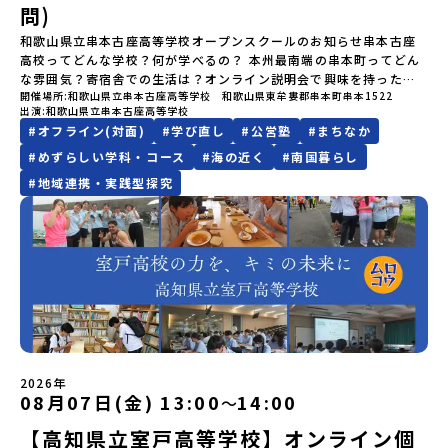
限りです。PC・スマートフォンからお申込ください。申込後の内容
は、きっと「未来へのヒント」が見つかるきっかけになります。そ
料・20日目-8日目：20％・7日目-2日目：30％・プログラム開始日
問)
験費用・一部の食事代*以下の費用は参加者のご負担となります・集
変更はできません。お申込時は、メールアドレスの入力間違いにご
んな他にはないスペシャルな魅力がギュッと詰まった北海道標津町
の前日：40％・プログラム開始日当日：50％・ご連絡無しでの不参
合場所までの往復交通費・お土産代や自由時間の個人飲食費などの
注意ください。・宿泊について１室に複数(同性2～4名程度)で宿泊
でアクティビティをしたり、五感で感じるフィールドワークをしな
和歌山県立串本古座高等学校オープンスクールのお知らせ串本古座
加またはプログラム開始後の解除：100％・催行中止について天候な
個人的費用【募集人数】最大10名（お申し込み多数の場合は抽選の
いただく予定です。・食事アレルギー対応について個別の詳細なア
がら「雄大な自然と生き物」「伝統的な産業と人々の暮らし」の魅
高校ってどんな学校？何が学べるの？ 本州最南端の串本町ってどん
どの状況等によって開催を見合わせる可能性があります。その場合
上決定）【参加者決定】お申し込み多数の場合は、締め切り後1週間
レルギー対応希望にはお応えしかねる場合がございます。対応が必
力に触れ一緒に探求しませんか？体験のおすすめポイント体験プロ
な雰囲気？寄宿舎での生活は？オンライン説明会で興味を持った
は原則、開催日1週間前までにご連絡いたします。又、最少催行人数
を目途に当落結果をご連絡いたします。【申し込み締切】6月8日
開催場所
和歌山県立串本古座高等学校 和歌山県東牟婁郡串本町串本1522
要な場合は必ず事前にご相談ください。・参加取消や急遽参加でき
グラム内容（予定）＜１日目＞（PM）「オリエンテーション・自己
方、まずは学校を見てみたい方、ぜひ串本古座高校のオープンスク
に達しなかった場合は、開催日3週間前までに催行中止の旨をメール
(月)12：00 から 6月22日(月) 12：00まで疑問も不安もワクワクに
出演
和歌山県立串本古座高等学校
なくなった場合について参加決定後の参加お取り消しはご遠慮下さ
紹介ワーク」「サーモン科学館見学」 -「鮭の聖地・しべつ」の歴
ールに参加してみませんか？学校の雰囲気や町の魅力を思いっきり
にてご連絡いたします。・よくあるご質問その他、よくあるご質問
変える！「おためし地域留学」ステップアップ説明会プログラムの
#
オフライン(対面)
#
学び直し
#
公営塾
#
まちなか
い。やむを得ないお取り消しの場合はお早めに事務局までご連絡く
史や成り立ちを知る「夕食」 -高校生も一緒にみんなで夕食「1日
体感できるチャンスです！オープンスクールの内容：授業体験：実
についてはこちらをご確認ください。運営団体について＜プログラ
内容を詳しく知りたい方や、お申し込みを迷われている方向けに
ださい。・キャンセルポリシーやむを得ない参加お取り消しの場
目の振り返り会」＜2日目＞（AM）「 ポー川史跡公園散策または渓
際の授業を体験して、学びの楽しさを感じてください。クラブ体
#
めずらしい学科・コース
#
海の近く
#
南国暮らし
ム主催：一般財団法人地域・教育魅力化プラットフォーム＞「意志
Zoomでのオンライン配信を行います。知りたい情報のレベルに合
合、以下のルールに沿って対応させていただきます。ご了承くださ
流釣り体験」 -1万年前の縄文文化に触れる -渓流釣りで自然を満
験・見学：多彩なクラブ活動を体験・見学して、学校生活の一端を
ある若者にあふれる持続可能な地域・社会をつくる」というビジョ
#
地域連携・実践型探究
わせて、以下の2つのステップをご活用ください。【STEP 1】全体
い。プログラム開催日の前日＜8月2日＞から、【キャンセルのご連
喫（PM）「地引網体験」 -地元の方との交流「自由時間：海の公
知ることができます。寄宿舎見学：3年間の住まいとなる寄宿舎の様
ンを掲げ、2017年3月に島根県に設立した教育事業団体です。日本
オンライン説明会（アーカイブ動画を公開中！）〜まずは「おため
絡日：お支払いいただく旅行代金】・21日目にあたる日以前：無
園で高校生とあそぶ！かたる！」 -高校生との交流「みんなで
子を見学できます。個別相談コーナー：進学や学校生活についての
全国約200の高校と連携しながら、中学卒業後に地域の枠を越えて生
し地域留学」を知りたい方へ〜日本全国20以上の地域から選んで参
料・20日目-8日目：20％・7日目-2日目：30％・プログラム開始日
BBQ・花火大会」 -さらにまちの人たちと交流＜3日目＞（AM）
疑問や不安を解消できます。少しの不安が、ワクワクに変わるはず
徒一人ひとりの夢や価値観に合った地域・学校で1〜3年間過ごすこ
加できる「おためし地域留学」の全体像や魅力について、説明会を
の前日：40％・プログラム開始日当日：50％・ご連絡無しでの不参
「3日間の振り返りワーク」 -みんなで振り返り対話（PM） 13：
です。夏休みの1日を串本古座高校で過ごして、未来の自分を想像
とができるシステム「地域みらい留学」をはじめとした、教育事業
開催しました。中学生一人での参加にあたり、保護者様が特に気に
加またはプログラム開始後の解除：100％・催行中止について天候な
00 解散 (中標津空港 13：30頃到着)※14：50 中標津空港発 (羽田
（創造）してみませんか？皆様のご参加をお待ちしています！何か
や地域活性モデルをつくり続けています。名 称：一般財団法人地
なる「安全面」や「事務局のサポート体制」についても詳しく解説
どの状況等によって開催を見合わせる可能性があります。その場合
空港16：45着)便を利用する想定※天候の状況や参加人数によってプ
質問があれば、どうぞお気軽にお問い合わせください。
域・教育魅力化プラットフォーム設 立：2017年3月代表者：岩本
しています。ぜひ、ご自宅からお気軽にご視聴ください。🎬 [アーカ
は原則、開催日1週間前までにご連絡いたします。又、最少催行人数
ログラムを変更する場合がございます。参加概要【開催場所】北海
悠所在地：〒690-0842 島根県松江市東本町二丁目25-6 みらい
イブ動画を視聴する]YouTube：
に達しなかった場合は、開催日3週間前までに催行中止の旨をメール
道標津町【実施日程】8月4日（火）〜 8月6日（木）※参加が確定し
BASE2階 その他所在地公式HP：http://c-platform.or.jp/お問い
https://youtu.be/Yt8nd04aNgA?si=e5erbspvwz5O8_uF
にてご連絡いたします。・よくあるご質問その他、よくあるご質問
た方には7月10日(金) 18：30～20：00に「参加者向け事前オンラ
合わせ先担当：小川・小原E-mail：info@miratabi.jp「おためし
【STEP 2】プログラム説明会〜「八幡平市」の内容をもっと知りし
についてはこちらをご確認ください。運営団体について＜プログラ
イン研修」をご案内する予定です。必ず参加をお願いします。【集合
地域留学体験」のプログラム開催情報を公式LINEにて配信中！ぜひ
たい方へ〜全体説明を聞いたうえで、「プログラムで何をする
ム主催：一般財団法人地域・教育魅力化プラットフォーム＞「意志
場所・時間】中標津空港 8月4日(火) 14：30 集合【解散場所・時
2026年
ご登録ください♪地域みらい留学公式LINE
の？」「どんなまちなの？」という疑問にお答えする詳細配信で
08月07日(金) 13:00
14:00
〜
ある若者にあふれる持続可能な地域・社会をつくる」というビジョ
間】中標津空港 8月6日(木) 13：30 解散【対象】中学2年生、中学3
す。2泊3日のプログラムの中身をお伝えします。日時：6月10日(水)
ンを掲げ、2017年3月に島根県に設立した教育事業団体です。日本
年生【宿泊先】民宿 船長の家※1室に複数(同性2～4名程度)で宿泊
【高知県立室戸高等学校】オンライン個
19：00〜20：00内容：どんなところ？プログラム詳細解説、質疑
全国約200の高校と連携しながら、中学卒業後に地域の枠を越えて生
いただく予定です。【旅行代金】無料※旅行代金に含まれる費用の