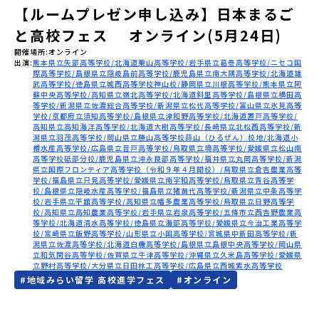
【ルームプレゼン申し込み】日本まるご
会員登録
MYページログイン
と高校フェス オンライン(5月24日)
開催場所
オンライン
出演
熊本県立矢部高等学校
北海道栗山高等学校
岩手県立葛巻高等学校
ニセコ国
際高等学校
島根県立隠岐島前高等学校
鹿児島県立南大隅高等学校
北海道雄
武高等学校
徳島県立城西高等学校神山校
静岡県立川根高等学校
熊本県立阿
蘇中央高等学校
高知県立嶺北高等学校
北海道斜里高等学校
島根県立横田高
等学校
新潟県立佐渡総合高等学校
新潟県立松代高等学校
富山県立氷見高等
学校
京都府立須知高等学校
島根県立津和野高等学校
北海道置戸高等学校
高知県立高知海洋高等学校
北海道大樹高等学校
長崎県立北松西高等学校
新
潟県立羽茂高等学校
岡山県立勝山高等学校蒜山（ひるぜん）校地
北海道小
樽水産高等学校
広島県立音戸高等学校
鳥取県立境高等学校
愛媛県立松山南
高等学校砥部分校
鹿児島県立沖永良部高等学校
福井県立丸岡高等学校
新潟
県立国際フロンティア高等学校（令和９年４月開校）
鳥取県立倉吉農業高等
学校
福島県立只見高等学校
愛媛県立南宇和高等学校
鳥取県立青谷高等学
校
島根県立隠岐水産高等学校
福島県立猪苗代高等学校
新潟県立中条高等学
校
岩手県立平舘高等学校
高知県立幡多農業高等学校
鳥取県立日野高等学
校
高知県立高知農業高等学校
岩手県立岩泉高等学校
五條市立西吉野農業高
等学校
北海道清水高等学校
徳島県立海部高等学校
愛媛県立今治工業高等学
校
宮崎県立飯野高等学校
山形県立小国高等学校
宮城県中新田高等学校
新
潟県立佐渡高等学校
北海道白糠高等学校
島根県立島根中央高等学校
岡山県
立和気閑谷高等学校
佐賀県立牛津高等学校
沖縄県立久米島高等学校
愛媛県
立野村高等学校
大分県立日田林工高等学校
広島県立西城紫水高等学校
#
地域みらい留学 高校進学フェス
#
オンライン