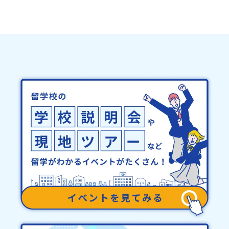
全国約200の高校と連携しながら、中学卒業後に地域の枠を越えて生
申込はお一人様1回限りです。PC・スマートフォンからお申込くだ
徒一人ひとりの夢や価値観に合った地域・学校で1〜3年間過ごすこ
さい。申込後の内容変更はできません。お申込時は、メールアドレ
とができるシステム「地域みらい留学」をはじめとした、教育事業
スの入力間違いにご注意ください。・宿泊について１室に複数(同性
や地域活性モデルをつくり続けています。名 称：一般財団法人地
2～4名程度)で宿泊いただく予定です。・食事アレルギー対応につい
域・教育魅力化プラットフォーム設 立：2017年3月代表者：岩本
て個別の詳細なアレルギー対応希望にはお応えしかねる場合がござ
悠所在地：〒690-0842 島根県松江市東本町二丁目25-6 みらい
います。対応が必要な場合は必ず事前にご相談ください。・参加取
BASE2階 その他所在地公式HP：http://c-platform.or.jp/お問い
消や急遽参加できなくなった場合について参加決定後の参加お取り
合わせ先担当：小川・小原E-mail：info@miratabi.jp「おためし
消しはご遠慮下さい。やむを得ないお取り消しの場合はお早めに事
地域留学体験」のプログラム開催情報を公式LINEにて配信中！ぜひ
務局までご連絡ください。・キャンセルポリシーやむを得ない参加
ご登録ください♪地域みらい留学公式LINE
お取り消しの場合、以下のルールに沿って対応させていただきま
す。ご了承ください。プログラム開催日の前日＜8月3日＞から、
【キャンセルのご連絡日：お支払いいただく旅行代金】・21日目に
あたる日以前：無料・20日目-8日目：20％・7日目-2日目：30％・
プログラム開始日の前日：40％・プログラム開始日当日：50％・ご
連絡無しでの不参加またはプログラム開始後の解除：100％・催行中
止について天候などの状況等によって開催を見合わせる可能性があ
ります。その場合は原則、開催日1週間前までにご連絡いたします。
又、最少催行人数に達しなかった場合は、開催日3週間前までに催行
中止の旨をメールにてご連絡いたします。・よくあるご質問その
他、よくあるご質問についてはこちらをご確認ください。運営団体
について＜プログラム主催：一般財団法人地域・教育魅力化プラッ
トフォーム＞「意志ある若者にあふれる持続可能な地域・社会をつ
くる」というビジョンを掲げ、2017年3月に島根県に設立した教育
事業団体です。日本全国約200の高校と連携しながら、中学卒業後に