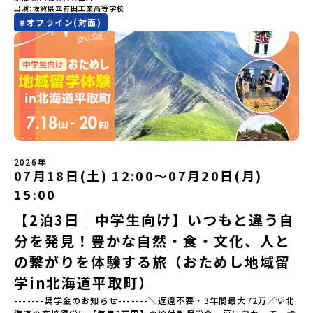
ーーーーーーーーーーーーーーーー💡疑問も不安もワクワクに変え
出演
佐賀県立有田工業高等学校
化、町並みに興味がある！」「ものづくりやきれいなデザインが好
る！2つのステップ知りたいことに合わせて、2つの説明会をご活用
#
オフライン(対面)
き！」そんな中学生のみなさんにおすすめ！「おためし地域留学体
ください！【STEP1】全体オンライン説明会の視聴（☆上の動画で
験」は、日本全国約200の高校と連携し、地域の枠を超えて学校生活
いつでも視聴可能です） 〜まずは「おためし地域留学」を知りたい
を送る「地域みらい留学」をプチ体験できるプログラムです。はじ
方へ〜プログラムの全体像や魅力、サポート体制について解説しま
めてのひとり旅でも安心！現地でもスタッフがしっかりとサポート
す。 【STEP2】個別プログラム説明会（☆順次ページを公開しま
いたします。今回のフィールドは「佐賀県有田町（ありたちょ
す）〜「地域別のプログラム」を具体的に知りたい方へ〜 「現地で
う）」佐賀県の西部にある有田町は、江戸時代から400年以上続く
は何をするの？」という疑問にお答えする説明会です。その場所な
「窯業（ようぎょう）」の町。 窯（かま）で粘土を焼いてつくるも
らではのプログラムをたっぷりお伝えします！🚩現在公開中の個別
のづくりが、この町の文化として今も受け継がれています。世界で
説明会はこちらから（順次公開予定）【5/7(木)】北海道平取町
も知られる「有田焼」は、この窯業の中から生まれました。長い歴
【5/8(金)】熊本県芦北町▼おためし地域留学の情報▼おためし地域
史の中で積み重ねられてきた技術や工夫、そして“つくる人の想
留学の情報紹介ページ👉【こちらをクリック】「おためし地域留学
い”が、この町には残っています。また、文化施設が「日本遺産」や
体験」のプログラム開催情報を公式LINEにて配信中！ぜひご登録く
2026年
「日本の20世紀遺産」に認定されるなど日本を代表する伝統工芸の
07月18日(土) 12:00〜07月20日(月)
ださい♪気になることや不安な点は、LINEから気軽にご相談くださ
町です。さらに、有田町には「日本の棚田百選」に選ばれた「岳の
い。👉 【LINE登録はこちら】
15:00
棚田（たなだ）」や「名水百選」や「水源の森百選」に選ばれた
「竜門峡（りゅうもんきょう）」など、思わず立ち止まりたくなる
【2泊3日｜中学生向け】いつもと違う自
ような自然も広がり、歴史・文化・自然が重なり合う、“本物”に出
分を発見！豊かな自然・食・文化、人と
会える場所です。そんな歴史・文化が豊かな佐賀県有田町で実際に
町を歩きながら学ぶフィールドワークをしたり、有田焼づくりに関
の繋がりを体験する旅（おためし地域留
わる職人、町で暮らすプロデザイナー、地元の高校で学ぶ生徒など
と交流しながら「伝統的なものづくり」や「未来のデザイン」を一
学in北海道平取町）
緒に探求できます。ただ体験するだけじゃなくて、 “どうしてこの形
-------奨学金のお知らせ-------＼返還不要・3年間最大72万／💡北
なんだろう？” “自分だったらどんなデザインにする？” そんなふう