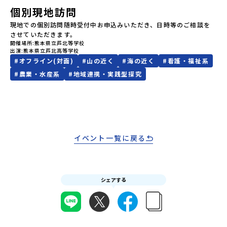
限りです。PC・スマートフォンからお申込ください。申込後の内容
個別現地訪問
介地域：鹿児島県出水市・出水工業高校/北海道標津町/岩手県八幡
変更はできません。お申込時は、メールアドレスの入力間違いにご
平市/愛媛県鬼北町＊4つの地域のプログラムを1時間でぎゅっとお届
現地での個別訪問随時受付中お申込みいただき、日時等のご相談を
注意ください。・宿泊について１室に複数(同性2～4名程度)で宿泊
けします。お申し込み：https://c-mirai.jp/events/064069お気
させていただきます。
いただく予定です。・食事アレルギー対応について個別の詳細なア
軽にどうぞ！「はじめての一人旅だけど大丈夫？」「どんな体験が
開催場所
熊本県立芦北等学校
レルギー対応希望にはお応えしかねる場合がございます。対応が必
できるの？」そんな保護者様の不安や、中学生のみなさんの素朴な
出演
熊本県立芦北高等学校
要な場合は必ず事前にご相談ください。・参加取消や急遽参加でき
疑問にスタッフが直接お答えします。チャットでの質問も可能です
#
オフライン(対面)
#
山の近く
#
海の近く
#
看護・福祉系
なくなった場合について参加決定後の参加お取り消しはご遠慮下さ
ので、ぜひご自宅からリラックスしてご参加ください。▼お申し込
#
農業・水産系
#
地域連携・実践型探究
い。やむを得ないお取り消しの場合はお早めに事務局までご連絡く
み前に必ずご確認ください・参加規約への同意プログラムへの参加
ださい。・キャンセルポリシーやむを得ない参加お取り消しの場
申し込みいただく前に、「お申し込みに関する各規約」への同意が
合、以下のルールに沿って対応させていただきます。ご了承くださ
必須となります。ご確認ください。・抽選による参加者決定につい
い。プログラム開催日の前日＜8月2日＞から、【キャンセルのご連
てお申込みいただいた方の中から抽選の上、締め切り日から1週間を
絡日：お支払いいただく旅行代金】・21日目にあたる日以前：無
目途に、お申し込み時に記入いただいたメールアドレス宛に「当選
料・20日目-8日目：20％・7日目-2日目：30％・プログラム開始日
／落選メール」をお送りいたします。当選者は、メールに記載され
の前日：40％・プログラム開始日当日：50％・ご連絡無しでの不参
た「当選確認フォーム」に３日以内に回答いただき、確認フォーム
イベント一覧に戻る
加またはプログラム開始後の解除：100％・催行中止について天候な
の提出をもって参加確定とさせていただきます。当選確認フォーム
どの状況等によって開催を見合わせる可能性があります。その場合
の期日までにご回答いただけない場合は、当選を取り消しとさせて
は原則、開催日1週間前までにご連絡いたします。又、最少催行人数
いただきます。当選取り消しがあった場合は、繰り上げ当選者へご
に達しなかった場合は、開催日3週間前までに催行中止の旨をメール
連絡させていただきます。登録メールアドレスの変更をご希望の場
にてご連絡いたします。・よくあるご質問その他、よくあるご質問
シェアする
合は下記の地域みらい留学公式LINEよりご連絡をお願いします。※
についてはこちらをご確認ください。運営団体について＜プログラ
受信制限設定をしていると、通知メールをお受け取りいただけませ
ム主催：一般財団法人地域・教育魅力化プラットフォーム＞「意志
ん。その場合は、「@miratabi.jp」からのメールを受信できるよう
ある若者にあふれる持続可能な地域・社会をつくる」というビジョ
設定をお願いいたします。※結果に関する個別のお問合せにはお答
ンを掲げ、2017年3月に島根県に設立した教育事業団体です。日本
えしておりませんので、ご了承ください。・お申し込みについてお