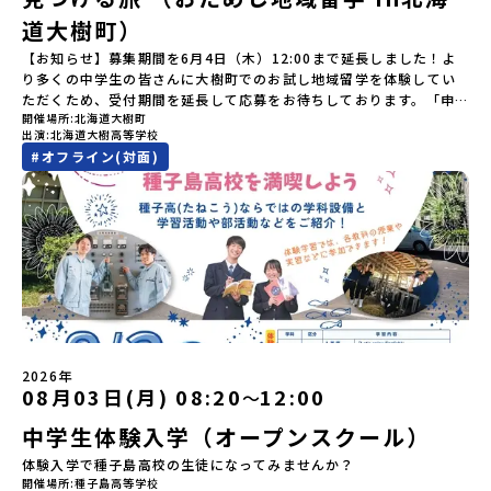
る瞬間を肌で体感できる町です。北の大地で育まれた「アイヌ文
宿泊いただく予定です。 【旅行代金】無料※旅行代金に含まれる費
道大樹町）
化」とは？「アイヌ」の文化は北海道を中心とした北部周辺で、先
用のうち、以下の内容が無料となります：・宿泊費（1泊分）・プロ
住民族である「アイヌ民族」によって大切に育まれてきた文化で
グラム内のアクティビティ・体験費用・一部の食事代*以下の費用は
【お知らせ】募集期間を6月4日（木）12:00まで延長しました！よ
す。日本語とは異なる響きを持つ「アイヌ語」や、自然界のあらゆ
参加者のご負担となります・集合場所までの往復交通費・お土産代
り多くの中学生の皆さんに大樹町でのお試し地域留学を体験してい
る物に「魂」が宿ると考える「精神文化」、祭りや家庭での行事な
や自由時間の個人飲食費などの個人的費用【募集人数】最大5名（お
ただくため、受付期間を延長して応募をお待ちしております。「申
どに踊られる「古式舞踊」、独特の文様による刺繍（ししゅう）、
開催場所
北海道大樹町
申し込み多数の場合は抽選の上決定）【参加者決定】お申し込み多
し込みのタイミングを逃してしまった」という方も、この機会にぜ
木彫り等の工芸など、ユニークな文化が存在します。アイヌ文化で
出演
北海道大樹高等学校
数の場合は、締め切り後1週間を目途に当落結果をご連絡いたしま
ひ一歩踏み出してみませんか？※都合により締め切りを早める場合
は、人間のまわりに存在する生き物や自然のチカラ、暮らしの道具
#
オフライン(対面)
す。【申し込み受付期間】5月7日(木)12：00 から 5月21日(木)
がございます。お早目にご応募ください！-------------------------
のうち、人間にとって大切な役割を持っているものを「カムイ」と
12：00まで疑問も不安もワクワクに変える！「おためし地域留学」
-------------------＼返還不要・3年間最大72万／💡北海道の高校留
呼んでいます。いつも自分たちを見守ってくれているもの、例え
ステップアップ説明会プログラムの内容を詳しく知りたい方や、お
学に【毎月2万円】の給付型奨学金～夢に向かって一歩踏み出す、あ
ば、身近な動植物や、暮らしに欠かせない火、水、風、そして雄大
申し込みを迷われている方向けにZoomでのオンライン配信を行い
なたの未来を応援！～ 詳細・条件はこちらから------------------
な山や川などもすべて「カムイ」です。この文化と精神性をテーマ
ます。知りたい情報のレベルに合わせて、以下の2つのステップをご
--------------------------ーーーーーーーーーーーーーーーーーー
にした大人気マンガ「ゴールデンカムイ」は、累計3000万部以上販
活用ください。【STEP 1】全体オンライン説明会〜まずは「おため
ーーーーーーーーーーーーーー＜体験費・宿泊費が無料！＞民間ロ
売され、2026年3月に映画の続編も公開されるなど注目を集めてい
し地域留学」を知りたい方へ〜日本全国20以上の地域から選んで参
ケットの打ち上げ成功で話題になった町！ 北海道の「宇宙版シリコ
ます。今回は、平取町の中でもアイヌ文化に触れることのできる
加できる「おためし地域留学」の全体像や魅力について、説明会を
ンバレー」を目指す大樹町で、最先端テクノロジーとどこまでも続
「二風谷（にぶたに）コタン」へ出発！アイヌの家や暮らし、食な
開催しました。中学生一人での参加にあたり、保護者様が特に気に
く大自然を肌で感じてみませんか？「地元以外の地域の暮らしが気
どを体感することができます。ぜひ現地で味わってみてください
なる「安全面」や「事務局のサポート体制」についても詳しく解説
になる。いつか留学してみたい！」「自分の進学や将来の可能性を
🎵（写真撮影：志鎌康平）未来の自分をイメージする。地元の高校
しています。ぜひ、ご自宅からお気軽にご視聴ください。▶︎ [アーカ
もっとひらきたい！ 」「自然が好きでもっと触れてあそびたい！」
2026年
生との特別な交流この旅の大きな魅力は、地元の「平取高校」の先
イブ動画を視聴する]YouTube：
そんな中学生のみなさんにおすすめ！「おためし地域留学体験」
08月03日(月) 08:20
12:00
〜
輩たちと過ごす時間です。 ただ校舎を眺める見学ではありません。
https://youtu.be/Yt8nd04aNgA?
は、日本全国約200の高校と連携し、地域の枠を超えて学校生活を送
高校生が自ら企画したアクティビティを通じて、年の近い先輩たち
中学生体験入学（オープンスクール）
si=e5erbspvwz5O8_uF【STEP 2】有田町プログラム説明会〜
る「地域みらい留学」をプチ体験できるプログラムです。はじめて
と本音で交流することができます。魅力的な大人たちと対話をしな
「有田町」の内容を具体的に深掘りしたい方へ〜全体説明を聞いた
のひとり旅でも安心！現地でもスタッフがしっかりとサポートいた
体験入学で種子島高校の生徒になってみませんか？
がら町の歴史や「生き方」を学ぶことができ、大充実の2泊3日にな
うえで、「有田町では具体的に何をするの？」「どんな町なの？」
します。今回のフィールドは「北海道 大樹町（たいきちょう）」北
開催場所
種子島高等学校
ること間違いなし！そんなユニークな魅力がたっぷりつまった北海