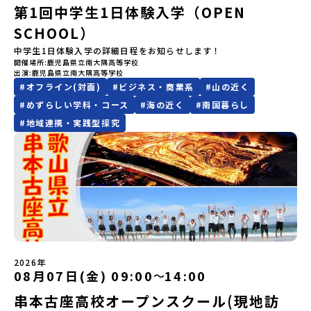
ークを楽しむことができます。今回は、そんなエネルギッシュに活
ビジョンを掲げ、2017年3月に島根県に設立した教育事業団体で
第1回中学生1日体験入学（OPEN
日 時： 6月9日日(水)19:00-19:45内 容： 出水市ってどんなとこ
いたします。今回のフィールドは「北海道 標津町（しべつちょ
ます。当選者は、メールに記載された「当選確認フォーム」に３日
躍する高校生と一緒に交流したり対話をしながら、町の文化・料理
す。日本全国約200の高校と連携しながら、中学卒業後に地域の枠を
ろ？プログラム詳細解説、質疑応答お申し込み：https://c-
う）」北海道の東に位置する標津町（しべつちょう）は人口 約
以内に回答いただき、確認フォームの提出をもって参加確定とさせ
SCHOOL）
を楽しみ、高校での活動のイメージをもつことができる絶好の機
越えて生徒一人ひとりの夢や価値観に合った地域・学校で1〜3年間
mirai.jp/events/091247お気軽にどうぞ！「はじめての一人旅だ
4,600人の町。東の水平線の奥に見えるのは北方領土の国後島（くな
ていただきます。当選確認フォームの期日までにご回答いただけな
会！この地域でしか味わえない豊かな体験をぜひ楽しんでください
過ごすことができるシステム「地域みらい留学」をはじめとした、
けど大丈夫？」「どんな体験ができるの？」そんな保護者様の不安
しりとう）、西には世界遺産に認定されている秘境・知床半島（し
中学生1日体験入学の詳細日程をお知らせします！
い場合は、当選を取り消しとさせていただきます。当選取り消しが
🎵体験のおすすめポイント体験プログラム内容（予定）＜1日目＞
教育事業や地域活性モデルをつくり続けています。名 称：一般財
や、中学生のみなさんの素朴な疑問にスタッフが直接お答えしま
れとこはんとう）、鶴や白鳥など珍しい野鳥の宝庫である野付半島
開催場所
鹿児島県立南大隅高等学校
あった場合は、繰り上げ当選者へご連絡させていただきます。登録
（PM）「オリエンテーション」「地熱染色・発電所見学」 -八幡
団法人地域・教育魅力化プラットフォーム設 立：2017年3月代表
出演
鹿児島県立南大隅高等学校
す。チャットでの質問も可能ですので、ぜひご自宅からリラックス
（のつけはんとう）をながめることができ、ミルクの里の牧草地が
メールアドレスの変更をご希望の場合は下記の地域みらい留学公式
平市の自然を知る -地球のチカラを使ったアートづくり「ペンショ
者：岩本 悠所在地：〒690-0842 島根県松江市東本町二丁目25-6
#
オフライン(対面)
#
ビジネス・商業系
#
山の近く
してご参加ください。▼お申し込み前に必ずご確認ください・参加
広がる牛の酪農（らくのう）もさかんで、海と緑と川の自然と生き
LINEよりご連絡をお願いします。※受信制限設定をしていると、通
ンで夕食」「1日目の振り返り」「星空観察」※希望者＜2日目＞
みらいBASE2階 その他所在地公式HP：http://c-platform.or.jp/
規約への同意プログラムへの参加申し込みいただく前に、「お申し
物が豊かな町です！標津町はさらに「鮭（さけ）の聖地」としても
知メールをお受け取りいただけません。その場合は、
#
めずらしい学科・コース
#
海の近く
#
南国暮らし
（AM）「平舘（たいらだて）高校見学」 -高校生活をイメージし
お問い合わせ先担当：小川・小原E-mail：info@miratabi.jp「お
込みに関する各規約」への同意が必須となります。ご確認くださ
有名。江戸時代には将軍家にも贈られたほどで、今では「日本遺
「@miratabi.jp」からのメールを受信できるよう設定をお願いいた
#
地域連携・実践型探究
よう「郷土料理・BBQ」 -高校生・地元の方と交流を深める
ためし地域留学体験」のプログラム開催情報を公式LINEにて配信
い。・抽選による参加者決定についてお申込みいただいた方の中か
産」に登録されています。一万年前から続く伝統的な「鮭」の産業
します。※結果に関する個別のお問合せにはお答えしておりません
（PM）「“八幡平市”体感ワークショップ」 -あけびづるで表札づく
中！ぜひご登録ください♪地域みらい留学公式LINE
ら抽選の上、締め切り日から1週間を目途に、お申し込み時に記入い
とともに人々の豊かな暮らしがあります。一万年前の縄文時代か
ので、ご了承ください。・お申し込みについてお申込はお一人様1回
り -学校周辺散策「ペンションで夕食」「2日目の振り返り」 -みん
ただいたメールアドレス宛に「当選／落選メール」をお送りいたし
ら、人々の間で大切に守り受け継がれ、厳しい大自然と向き合い、
限りです。PC・スマートフォンからお申込ください。申込後の内容
なで振り返り対話＜3日目＞（AM）「大更駅複合施設の見学」「振
ます。当選者は、メールに記載された「当選確認フォーム」に3日以
山・海・川がもたらす恵みに深く感謝しながら生きていく姿勢は今
変更はできません。お申込時は、メールアドレスの入力間違いにご
り返りワークショップ」 -個人での振り返り -グループでの振り
内に回答いただき、確認フォームの提出をもって参加確定とさせて
も息づく「命の循環」です。日本遺産にも認定されている「サケ」
注意ください。・宿泊について１室に複数(同性2～4名程度)で宿泊
返り「お土産・昼食」（PM） 解散 ※天候の状況や参加人数によっ
いただきます。当選確認フォームの期日までにご回答いただけない
の伝統産業や、雄大な知床の裾野で命を育む酪農の歴史など、自然
いただく予定です。・食事アレルギー対応について個別の詳細なア
てプログラムを変更する場合がございます。参加概要【開催場所】
場合は、当選を取り消しとさせていただきます。当選取り消しがあ
の営みの一部として共生してきた風土が存在します。標津高校で
レルギー対応希望にはお応えしかねる場合がございます。対応が必
岩手県八幡平市【実施日程】8月3日（月）〜8月5日（水）※参加が
った場合は、繰り上げ当選者へご連絡させていただきます。登録メ
は、地域と連携して「食」を考える「フードデザイン」の授業がお
要な場合は必ず事前にご相談ください。・参加取消や急遽参加でき
確定した方には7月9日(木) 18:30～20：00に 「参加者向け事前オ
ールアドレスの変更をご希望の場合は下記の地域みらい留学公式
すすめの一つです。生徒たちが地元の素材を活かしたメニュー開発
なくなった場合について参加決定後の参加お取り消しはご遠慮下さ
ンラインセッション」をご案内する予定です。【集合場所・時間】
LINEよりご連絡をお願いします。※受信制限設定をしていると、通
を行い、町内の学校給食に「標高給食DAY」としてオリジナル給食
い。やむを得ないお取り消しの場合はお早めに事務局までご連絡く
盛岡駅 8月3日(月)12:00 集合【解散場所・時間】盛岡駅 8月5日(水)
知メールをお受け取りいただけません。その場合は、
を提供しています。地域のイベントにも出展して広く地元の方へ届
ださい。・キャンセルポリシーやむを得ない参加お取り消しの場
2026年
14:30 解散【対象】中学2年生、中学3年生【宿泊先】ペンションき
08月07日(金) 09:00
14:00
「@miratabi.jp」からのメールを受信できるよう設定をお願いいた
ける活動を行っています。今回のプログラムでは、この取り組みを
〜
合、以下のルールに沿って対応させていただきます。ご了承くださ
らく※1室に複数(同性2～4名程度)で宿泊いただく予定です。【旅行
します。※結果に関する個別のお問合せにはお答えしておりません
行う高校生たちと一緒に夕食づくりを体験。地域の食文化と向き合
い。プログラム開催日の前日＜7月27日＞から、【キャンセルのご連
代金】無料※旅行代金に含まれる費用のうち、以下の内容が無料と
串本古座高校オープンスクール(現地訪
ので、ご了承ください。・お申し込みについてお申込はお一人様1回
っている先輩から直接話を聞くことができます🎵先輩たちとの交流
絡日：お支払いいただく旅行代金】・21日目にあたる日以前：無
なります：・宿泊費（2泊分）・プログラム内のアクティビティ・体