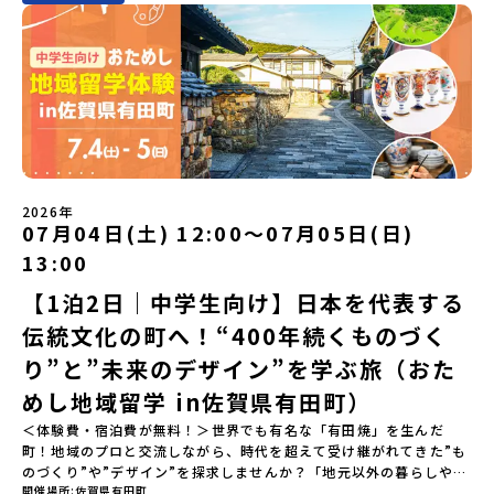
の高校に進学するなんて不安…」そんな人のために、2泊3日で気軽
にプチ体験できる【おためし地域留学】の魅力を凝縮したオンライ
ン説明会のアーカイブ（録画）を公開中です！✨＼🔥ここがすごい！
🔥／おためし地域留学 3つのワクワク🔥🔥 ①スマホじゃわからない
「圧倒的な感動」！教科書を読むだけじゃわからない、その地域な
らではの大自然や歴史を「五感」でフル体験！カヌーに乗ったり、
伝統文化に触れたり、本物の冒険が待っています！🔥 ②「初めまし
て」が「一生の友達」に変わる！全国から「新しいことに挑戦した
い！」「今の自分を変えたい！」と思っている同世代の中学生が大
集合！地元の高校生と一緒にご飯を食べて語り合えば、たった数日
2026年
で最高の仲間になる！🔥 ③宿泊費・体験費はなんと【無料】！親元
07月04日(土) 12:00〜07月05日(日)
を離れる初めての一人旅でも大丈夫。頼れるスタッフがしっかりサ
13:00
ポートするので安心・安全です！ーーーーーーーーーーーーーーー
ーーーーーーーーー📺 全体オンライン説明会（アーカイブ配信）
【1泊2日｜中学生向け】日本を代表する
2026年4月22日に開催された説明会の録画をご覧いただけます。こ
伝統文化の町へ！“400年続くものづく
の動画を見れば、あなたの「なんとなく不安」が「絶対に行ってみ
たい！」に変わるはず💡お家からリラックスして視聴してみてくだ
り”と”未来のデザイン”を学ぶ旅（おた
さいね😊▶︎全体説明会のアーカイブはこちら（アーカイブを視聴す
る）YouTube：https://youtu.be/Yt8nd04aNgA?
めし地域留学 in佐賀県有田町）
si=e5erbspvwz5O8_uF【アーカイブ内容】・おためし地域留学の
＜体験費・宿泊費が無料！＞世界でも有名な「有田焼」を生んだ
魅力・メリット・2026年度、日本全国20以上の対象地域について・
町！地域のプロと交流しながら、時代を超えて受け継がれてきた”も
安心のサポート体制・質疑応答※各地域の詳細なプログラムは、以
のづくり”や”デザイン”を探求しませんか？「地元以外の暮らしや文
下の【STEP2】個別説明会にて紹介しています。ーーーーーーーー
開催場所
佐賀県有田町
化が気になる。いつか留学してみたい！」「豊かな自然と伝統文