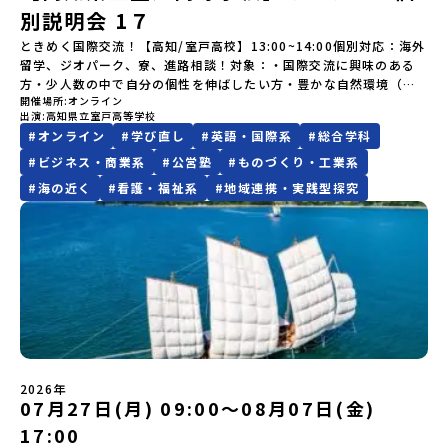
応答紹介地域：鹿児島県出水市・出水工業高校/北海道標津町/岩手
徒一人ひとりの夢や価値観に合った地域・学校で1〜3年間過ごすこ
うち、以下の内容が無料となります：・宿泊費（2泊分）・プログラ
別説明会 1７
県八幡平市/愛媛県鬼北町＊4つの地域のプログラムを1時間でぎゅっ
とができるシステム「地域みらい留学」をはじめとした、教育事業
ム内のアクティビティ・体験費用・一部の食事代*以下の費用は参加
とお届けします。お申し込み：https://c-
ときめく国際交流！【高知/室戸高校】13:00~14:00個別対応：海外
や地域活性モデルをつくり続けています。名 称：一般財団法人地
者のご負担となります・集合場所までの往復交通費・お土産代や自
mirai.jp/events/064069お気軽にどうぞ！「はじめての一人旅だ
留学、ジオパーク、寮、進路相談！対象：・国際交流に興味のある
域・教育魅力化プラットフォーム設 立：2017年3月代表者：岩本
由時間の個人飲食費などの個人的費用【募集人数】最大10名（お申
けど大丈夫？」「どんな体験ができるの？」そんな保護者様の不安
方・少人数の中で自分の個性を伸ばしたい方・豊かな自然環境（ユ
悠所在地：〒690-0842 島根県松江市東本町二丁目25-6 みらい
し込み多数の場合は抽選の上決定）【参加者決定】お申し込み多数
や、中学生のみなさんの素朴な疑問にスタッフが直接お答えしま
開催場所
オンライン
ネスコ世界ジオパーク）で伸び伸びと学習したい方・自分の興味の
BASE2階公式HP：http://c-platform.or.jp/お問い合わせ先担
の場合は、締め切り後1週間を目途に当落結果をご連絡いたします。
出演
高知県立室戸高等学校
す。チャットでの質問も可能ですので、ぜひご自宅からリラックス
ある科目を選択したい方・ジオパークを活かした探究学習に興味の
当：小川・小原E-mail：info@miratabi.jp「おためし地域留学体
【申し込み受付期間】6月8日(月)12：00 から 6月22日(月) 12：00
#
オンライン
#
学び直し
#
英語・国際系
#
総合学科
してご参加ください。▼お申し込み前に必ずご確認ください・参加
ある方・多様な進路の中から、自分の進む道を決めたい方・女子硬
験」のプログラム開催情報を公式LINEにて配信中！ぜひご登録くだ
まで疑問も不安もワクワクに変える！「おためし地域留学」ステッ
規約への同意プログラムへの参加申し込みいただく前に、「お申し
式野球への入部を考えている方説明会概要：室戸高校の概要を説明
#
ビジネス・商業系
#
公営塾
#
ものづくり・工業系
さい♪地域みらい留学公式LINE
プアップ説明会プログラムの内容を詳しく知りたい方や、お申し込
込みに関する各規約」への同意が必須となります。ご確認くださ
いたします。その後、個別にわからないことや不安な点にお答えし
みを迷われている方向けにZoomでのオンライン配信を行います。
#
海の近く
#
看護・福祉系
#
地域連携・実践型探究
い。・抽選による参加者決定についてお申込みいただいた方の中か
ます。
知りたい情報のレベルに合わせて、以下の2つのステップをご活用く
ら抽選の上、締め切り日から1週間を目途に、お申し込み時に記入い
ださい。【STEP 1】全体オンライン説明会（アーカイブ動画を公開
ただいたメールアドレス宛に「当選／落選メール」をお送りいたし
中！）〜まずは「おためし地域留学」を知りたい方へ〜日本全国20
ます。当選者は、メールに記載された「当選確認フォーム」に３日
以上の地域から選んで参加できる「おためし地域留学」の全体像や
以内に回答いただき、確認フォームの提出をもって参加確定とさせ
魅力について、説明会を開催しました。中学生一人での参加にあた
ていただきます。当選確認フォームの期日までにご回答いただけな
り、保護者様が特に気になる「安全面」や「事務局のサポート体
い場合は、当選を取り消しとさせていただきます。当選取り消しが
制」についても詳しく解説しています。ぜひ、ご自宅からお気軽に
あった場合は、繰り上げ当選者へご連絡させていただきます。登録
ご視聴ください。🎬 [アーカイブ動画を視聴する]YouTube：
メールアドレスの変更をご希望の場合は下記の地域みらい留学公式
https://youtu.be/Yt8nd04aNgA?si=e5erbspvwz5O8_uF
LINEよりご連絡をお願いします。※受信制限設定をしていると、通
【STEP 2】プログラム説明会〜「標津町」の内容をもっと知りした
知メールをお受け取りいただけません。その場合は、
2026年
い方へ〜全体説明を聞いたうえで、「プログラムで何をするの？」
07月27日(月) 09:00〜08月07日(金)
「@miratabi.jp」からのメールを受信できるよう設定をお願いいた
「どんなまちなの？」という疑問にお答えする詳細配信です。2泊3
します。※結果に関する個別のお問合せにはお答えしておりません
日のプログラムの中身をお伝えします。日時：6月10日(水) 19：
17:00
ので、ご了承ください。・お申し込みについてお申込はお一人様1回
00〜20：00内容：どんなところ？プログラム詳細解説、質疑応答紹