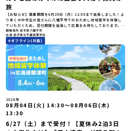
ンを掲げ、2017年3月に島根県に設立した教育事業団体です。日本
了-とかち帯広空港には15：00頃に到着予定です。※天候の状況や参
という疑問にお答えする説明会です。平取町ならではの豊かな文化
&quot;でモノづくりにチャレンジ。夜には自分だけの「竹灯籠（た
旅
全国約200の高校と連携しながら、中学卒業後に地域の枠を越えて生
加人数によってプログラムを変更する場合がございます。参加概要
や、2泊3日のプログラムの中身をたっぷりとお伝えします。日
けとうろう）」を作って灯りをともします。真っ青な海に思いっき
徒一人ひとりの夢や価値観に合った地域・学校で1〜3年間過ごすこ
【開催場所】北海道大樹町（たいきちょう）【実施日程】7月28日
【お知らせ】募集期間を6月29日（月）12:00まで延長しました！よ
時： 5月7日(木) 19：00〜19：40内 容： 平取町ってどんなとこ
りダイブしたり、全国から集まった仲間や地元の高校生、地域の方
とができるシステム「地域みらい留学」をはじめとした、教育事業
(火)〜 7月30日(木)※参加が確定した方には6月19日(金) 18：30～
り多くの中学生の皆さんに八幡平市でのおためし地域留学を体験し
ろ？、プログラム詳細解説、質疑応答お申し込み：https://c-
たちとワイワイBBQや夕ごはんづくりは一生の思い出になるはず！
や地域活性モデルをつくり続けています。名 称：一般財団法人地
20：00に「参加者向け事前オンライン研修」をご案内する予定で
ていただくため、受付期間を延長して応募をお待ちしております。
mirai.jp/events/002112どちらの説明会でも、お気軽にどうぞ！
ちょっとドキドキするけど、楽しい！に出会う3日間。熱気あふれる
域・教育魅力化プラットフォーム設 立：2017年3月代表者：岩本
す。必ず参加をお願いします。【集合場所・時間】7月28日(火)
開催場所
岩手県八幡平市
「申し込みのタイミングを逃してしまった」という方も、この機会
「はじめての一人旅だけど大丈夫？」「どんな体験ができるの？」
出水市の冒険に飛び込んでみませんか？体験のおすすめポイント体
悠所在地：〒690-0842 島根県松江市東本町二丁目25-6 みらい
13：00 とかち帯広空港※13：00までにとかち帯広空港に到着する
出演
岩手県立平舘高等学校
にぜひ一歩踏み出してみませんか？※都合により締め切りを早める
そんな保護者様の不安や、中学生のみなさんの素朴な疑問にスタッ
験プログラム内容（予定）＜1日目＞（PM）「オリエンテーショ
BASE2階 その他所在地公式HP：http://c-platform.or.jp/お問い
便で手配ください。【解散場所・時間】7月30日(木) 15：00頃 とか
#
オフライン(対面)
場合がございます。お早目にご応募ください！＜体験費・宿泊費が
フが直接お答えします。チャットでの質問も可能ですので、ぜひご
ン・自己紹介ワーク」「みんなで海遊び！」 -心をほぐして、出水
合わせ先担当：小川・小原E-mail：info@miratabi.jp「おためし
ち帯広空港※16：00以降にとかち帯広空港を出発する便で手配くだ
無料＞緑があふれる大自然の町へ！世界でここでしかできない「自
自宅からリラックスしてご参加ください。▼お申し込み前に必ずご
に飛び込む！海を満喫しよう！「みんなで夕食」「1日目の振り返り
地域留学体験」のプログラム開催情報を公式LINEにて配信中！ぜひ
さい。【対象】中学2年生、中学3年生【宿泊先】大樹町ワーキング
然×アートの融合体験」や「自然クラフト」を楽しんでみません
確認ください・参加規約への同意プログラムへの参加申し込みいた
会」＜2日目＞（AM）「出水工業高校のオープンスクールに参
ご登録ください♪地域みらい留学公式LINE
ステイ住宅※1室に複数(同性2～4名程度)で宿泊いただく予定です。
か？「大自然や文化体験が好き！興味がある！」「その地域にしか
だく前に、「お申し込みに関する各規約」への同意が必須となりま
加」 -高校見学 -授業体験（PM）「学校のことを深く知る・もの
【旅行代金】無料※旅行代金に含まれる費用のうち、以下の内容が
ない郷土料理を味わってみたい！」「地元以外の暮らしや文化が気
す。ご確認ください。・抽選による参加者決定についてお申込みい
づくりにチャレンジ！」 -各学科を実際に体験する -ものづくり
無料となります：・宿泊費（2泊分）・プログラム内のアクティビテ
になる。いつか留学してみたい！」そんな中学生のみなさんにおす
ただいた方の中から抽選の上、締め切り日から1週間を目途に、お申
にチャレンジ -竹灯籠づくりを創って灯りをともす「みんなで
ィ・体験費用・一部の食事代*以下の費用は参加者のご負担となりま
すめ！「おためし地域留学体験」は、日本全国約200の高校と連携し
し込み時に記入いただいたメールアドレス宛に「当選／落選メー
BBQ」「2日目の振り返り会」＜3日目＞（AM）「3日間の振り返り
す・集合場所までの往復交通費・お土産代や自由時間の個人飲食費
ながら地域の枠を超えて学校生活を送ることができる「地域みらい
ル」をお送りいたします。当選者は、メールに記載された「当選確
ワーク」 -みんなで振り返り対話（PM） 13:00頃 解散（出水駅）
などの個人的費用【募集人数】最大10名（お申し込み多数の場合は
留学」をプチ体験できるプログラムです。はじめてでも安心！現地
認フォーム」に３日以内に回答いただき、確認フォームの提出をも
※天候の状況や参加人数によってプログラムを変更する場合がござ
抽選の上決定）【参加者決定】お申し込み多数の場合は、締め切り
ではスタッフがしっかりとサポートいたします。今回のフィールド
って参加確定とさせていただきます。当選確認フォームの期日まで
います。参加概要【開催場所】鹿児島県出水市【実施日程】8月3日
後1週間を目途に当落結果をご連絡いたします。【申し込み受付期
は「岩手県八幡平市（はちまんたいし）」岩手県八幡平市（はちま
にご回答いただけない場合は、当選を取り消しとさせていただきま
（月）〜 8月5日（水）※参加が確定した方には7月7日(火) 18:30-
2026年
間】申込期間が延長になりました！5月7日(木)12：00 から 6月4日
んたいし）は北西部にあり、秋田県との県境にある自然豊かな町で
08月04日(火) 14:30〜08月06日(木)
す。当選取り消しがあった場合は、繰り上げ当選者へご連絡させて
20:00に「参加者向け事前オンライン会」をご案内する予定です。必
(木) 12：00まで疑問も不安もワクワクに変える！「おためし地域留
す。町の約83％は「森林」！標高1,000mを超える山岳地帯や高原
いただきます。登録メールアドレスの変更をご希望の場合は下記の
ず参加をお願いします。【集合場所・時間】出水駅 8月3日(月)
学」ステップアップ説明会プログラムの内容を詳しく知りたい方
13:30
もあり緑が豊かな大自然を感じることができ、新緑、山菜の春、花
地域みらい留学公式LINEよりご連絡をお願いします。※受信制限設
13:30 集合【解散場所・時間】出水駅 8月5日(水) 12:00 解散【対
や、お申し込みを迷われている方向けにZoomでのオンライン配信
の夏、紅葉の秋、スキーや樹氷の冬と四季ごとに美しい景色を見る
定をしていると、通知メールをお受け取りいただけません。その場
象】中学生2～3年生【宿泊先】現在調整中※1室に複数名(同性)で宿
6/27（土）まで受付！【夏休み2泊3日
を行います。知りたい情報のレベルに合わせて、以下の2つのステッ
ことのできるユニークな町です。「十和田八幡平（とわだはちまん
合は、「@miratabi.jp」からのメールを受信できるよう設定をお願
泊いただく予定です。【旅行代金】無料※旅行代金に含まれる費用
プをご活用ください。【STEP 1】全体オンライン説明会（アーカイ
たい）国立公園」では登山やトレッキング、「安比高原（あっぴこ