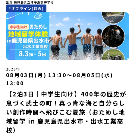
という疑問にお答えする説明会です。有田町ならではの豊かな文化
海道の東部、十勝の南部に位置する大樹町（たいきちょう）。西に
出演
鹿児島県立種子島高等学校
道平取町へ、人生の可能性をひらく特別な旅に出発しませんか？体
や、2泊3日のプログラムの中身をたっぷりとお伝えします。日
日高山脈（ひだかさんみゃく）が連なり、東は太平洋に面した自然
#
オフライン(対面)
験のおすすめポイント体験プログラム内容（予定）＜1日目＞
時： 5月11日(月) 19：00〜19：40内 容： 有田町ってどんなとこ
豊かな町です。酪農を主体とした農業や漁業、林業が盛んであると
（PM）「オリエンテーション・自己紹介ワーク」「高校生企画①-
ろ？、プログラム詳細解説、質疑応答お申し込み：https://c-
同時に、「宇宙に一番近い町」として航空宇宙産業の誘致を進める
遊び編-」 -平取高校生と仲を深める「びらとりの歴史・文化を知
mirai.jp/events/068058お気軽にどうぞ！「はじめての一人旅だ
ユニークな顔を持っています 。見上げるほど大きな山々が連なる
る！アイヌ文化フィールドワーク」 -アイヌ文化博物館でアイヌ文
けど大丈夫？」「どんな体験ができるの？」そんな保護者様の不安
「日高山脈（ひだかさんみゃく）」の絶景！牛たちがのんびりと過
化を理解する -アイヌ伝統文化を感じるアクティビティ「1日を振
や、中学生のみなさんの素朴な疑問にスタッフが直接お答えしま
ごす放牧地や、海が見える珍しい温泉。日本一の清流に選ばれたこ
り返るーみんなで体験シェア」＜2日目＞（AM）「平取高校見学・
す。チャットでの質問も可能ですので、ぜひご自宅からリラックス
ともある「歴舟川（れきふねがわ）」。 他の地域では見ることので
寮見学」 -平取高校の特徴を知る学校体験 -在校生との対話「高
してご参加ください。▼お申し込み前に必ずご確認ください・参加
きない圧倒的スケールの自然と、新しい産業が交差する瞬間を肌で
校生企画②-町の紹介編-」 -ビンゴをしながら町を知ろう！（PM）
規約への同意プログラムへの参加申し込みいただく前に、「お申し
体感できる町です。北の大地で脈々と受け継がれる 「フロンティア
「自然と農を感じる！農業アクティビティ」 -平取特産の「びらと
込みに関する各規約」への同意が必須となります。ご確認くださ
スピリッツ」を体感！ 「フロンティアスピリッツ（開拓者精神）」
りトマト」農家体験！ -想いを持って仕事をする大人との交流会
い。・抽選による参加者決定についてお申込みいただいた方の中か
は、大樹町の開拓時代から人々の間で大切に受け継がれてきた精神
「みんなでBBQディナー」 -さらに仲間や地元の高校生、町の大人
2026年
ら抽選の上、締め切り日から1週間を目途に、お申し込み時に記入い
です。どんな困難な状況にも真っ向から立ち向かい、未知の領域へ
08月03日(月) 13:30〜08月05日(水)
たちと交流＜3日目＞（AM）「アイヌが愛した森を散策するフィー
ただいたメールアドレス宛に「当選／落選メール」をお送りいたし
夢を追って挑戦し続ける姿勢や、手つかずの大自然の中で一攫千金
ルドワーク」「3日間の振り返りワーク」 -みんなで振り返り対話
ます。当選者は、メールに記載された「当選確認フォーム」に３日
の夢を抱いて熱中した「砂金掘り」、自らの手で広大な大地を切り
13:00
「ランチ/お土産タイム」（PM） 13：30頃プログラム終了-新千歳
以内に回答いただき、確認フォームの提出をもって参加確定とさせ
拓いてきた農業や漁業の歴史など、夢を追う人々が集まる他の町に
空港には15：00頃に到着予定です。※天候の状況や参加人数によっ
【2泊3日｜中学生向け】400年の歴史が
ていただきます。当選確認フォームの期日までにご回答いただけな
はない風土が存在します。大樹町では、このフロンティアスピリッ
てプログラムを変更する場合がございます。参加概要【開催場所】
い場合は、当選を取り消しとさせていただきます。当選取り消しが
ツが現在、「北海道の小さな町から宇宙を目指す」という新たな夢
息づく武士の町！真っ青な海と自分らし
北海道平取町（びらとりちょう）【実施日程】7月18日(土)～7月20
あった場合は、繰り上げ当選者へご連絡させていただきます。登録
へと繋がっています。 「宇宙版シリコンバレー」の実現を目指し、
日(月祝)※参加が確定した方には6月3日(水) 18：30～20：00に
メールアドレスの変更をご希望の場合は下記の地域みらい留学公式
国内外の宇宙関連企業が集まる宇宙港「北海道スペースポート」の
い創作時間へ飛びこむ夏旅（おためし地
「参加者向け事前オンライン研修」をご案内する予定です。必ず参
LINEよりご連絡をお願いします。※受信制限設定をしていると、通
整備が進められています。 この未来への挑戦の精神は、民間企業に
域留学 in 鹿児島県出水市・出水工業高
加をお願いします。【集合場所・時間】7月18日(土) 12：00 新千歳
知メールをお受け取りいただけません。その場合は、
よる日本初のロケット打ち上げ成功という形で実を結び、世界有数
空港※12：00までに新千歳空港に到着する便で手配ください。【解
「@miratabi.jp」からのメールを受信できるよう設定をお願いいた
のロケット発射場の適地として全国・アジア各国からも大きな注目
校）
散場所・時間】7月20日(祝月) 15：00頃 新千歳空港※16：00以降
します。※結果に関する個別のお問合せにはお答えしておりません
を集めています 今回は、そんな大樹町の過去から未来へ繋がるフロ