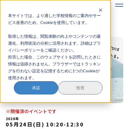
本サイトでは、より適した学校情報のご案内やサー
地域みらい留学のすすめかた
ビス改善のため、Cookieを使用しています。
取得した情報は、閲覧体験の向上やコンテンツの最
地域みらい留学とは
適化、利用状況の分析に活用されます。詳細はプラ
イバシーポリシーをご確認ください。
学校を探す
拒否した場合、このウェブサイトを訪問したときに
情報は追跡されません。ブラウザーではトラッキン
イベントを探す
グを行わない設定を記憶するために1つのCookieが
使用されます。
おためし地域留学
承諾
拒否
マガジン
奨学金について
※開催済のイベントです
2026年
05月24日(日) 10:20
-
12:30
？
イベント参加方法