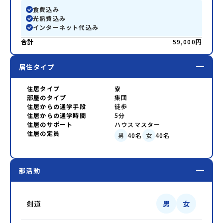
食費込み
光熱費込み
インターネット代込み
合計
59,000円
居住タイプ
住居タイプ
寮
部屋のタイプ
集団
住居からの通学手段
徒歩
住居からの通学時間
5分
住居のサポート
ハウスマスター
住居の定員
男
40
名
女
40
名
部活動
剣道
男
女