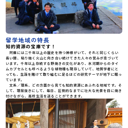
留学地域の特長
知的資源の宝庫です！
　阿蘇には二千年以上の歴史を持つ神様がいて、それと同じくらい
長い間、粘り強く火山と向き合い続けてきた人々の営みが息づいて
います。千年以上存続する野焼きの文化があり、氷河期からのタイ
ムカプセルとも呼べるような植物種も現存していて、地質学者にと
っても、生涯を賭けて取り組むに足るほどの研究テーマが地下に眠っ
ています。

　文系／理系、どの方面から見ても知的資源にあふれる地域です。そ
して、理屈抜きにして、毎日、圧倒的なまでに壮大な光景を目に焼き
付けながら、高校生活を送ることができます。