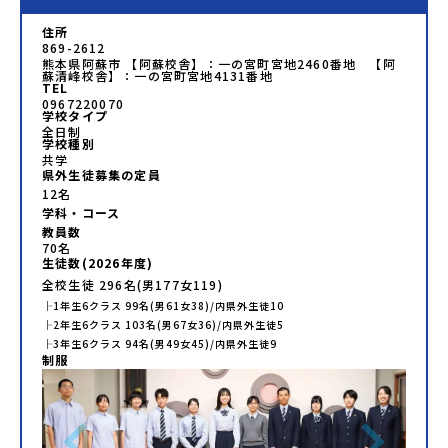
住所
869-2612
熊本県阿蘇市 【阿蘇校舎】：一の宮町宮地2460番地 【阿
蘇清峰校舎】：一の宮町宮地4131番地
TEL
0967220070
学校タイプ
全日制
学校種別
共学
県外生徒募集の定員
12名
学科・コース
教員数
70
名
生徒数(
2026
年度)
全校生徒
296
名(男
177
女
119
)
├
1年生
6
クラス
99
名(男
61
女
38
)/内県外生徒
10
├
2年生
6
クラス
103
名(男
67
女
36
)/内県外生徒
5
├
3年生
6
クラス
94
名(男
49
女
45
)/内県外生徒
9
制服