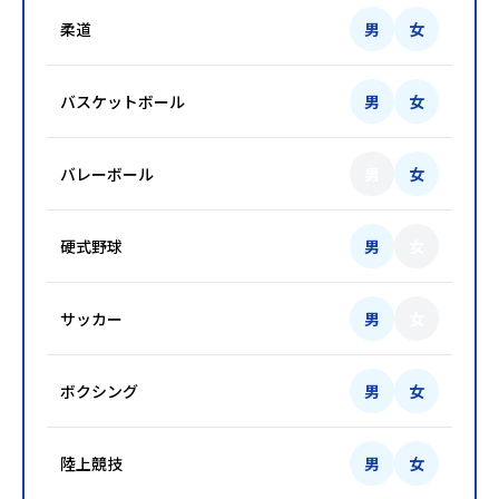
柔道
男
女
バスケットボール
男
女
バレーボール
男
女
硬式野球
男
女
サッカー
男
女
ボクシング
男
女
陸上競技
男
女