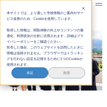
本サイトでは、より適した学校情報のご案内やサー
地域みらい留学のすすめかた
ビス改善のため、Cookieを使用しています。
取得した情報は、閲覧体験の向上やコンテンツの最
地域みらい留学とは
適化、利用状況の分析に活用されます。詳細はプラ
イバシーポリシーをご確認ください。
学校を探す
拒否した場合、このウェブサイトを訪問したときに
情報は追跡されません。ブラウザーではトラッキン
イベントを探す
グを行わない設定を記憶するために1つのCookieが
使用されます。
おためし地域留学
承諾
拒否
マガジン
奨学金について
？
イベント参加方法