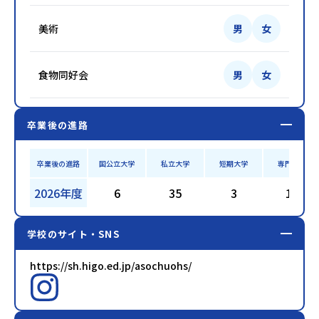
美術
男
女
食物同好会
男
女
卒業後の進路
卒業後の進路
国公立大学
私立大学
短期大学
専門学校
2026年度
6
35
3
17
学校のサイト・SNS
https://sh.higo.ed.jp/asochuohs/