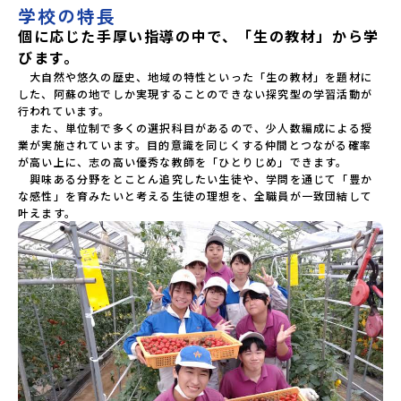
学校の特長
個に応じた手厚い指導の中で、「生の教材」から学
びます。
　大自然や悠久の歴史、地域の特性といった「生の教材」を題材に
した、阿蘇の地でしか実現することのできない探究型の学習活動が
行われています。

　また、単位制で多くの選択科目があるので、少人数編成による授
業が実施されています。目的意識を同じくする仲間とつながる確率
が高い上に、志の高い優秀な教師を「ひとりじめ」できます。

　興味ある分野をとことん追究したい生徒や、学問を通じて「豊か
な感性」を育みたいと考える生徒の理想を、全職員が一致団結して
叶えます。