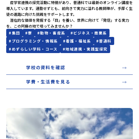
　産学官連携の探究活動に特徴があり、普通科では最新のオンライン講座を
導入しています。通塾せずとも、前向きで実力に溢れる教師陣が、手厚く生
徒の進路に向けた挑戦をサポートします。

　潜在的な価値を発掘する「目」を養い、世界に向けて「発信」する実力
を、この阿蘇の地で培ってみませんか？
#
集団
#
寮
#
動物・畜産系
#
ビジネス・商業系
#
プログラミング・情報系
#
看護・福祉系
#
普通科
#
めずらしい学科・コース
#
地域連携・実践型探究
学校の資料を確認
学費・生活費を見る