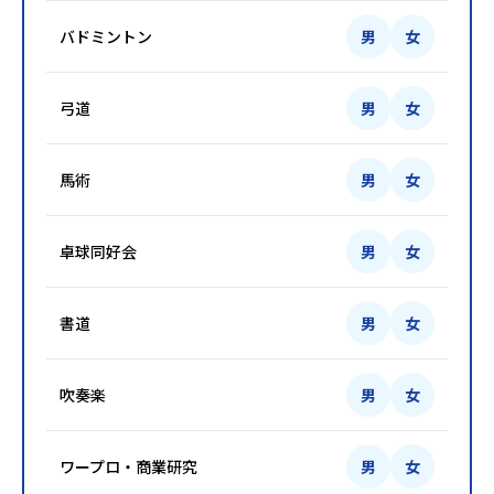
バドミントン
男
女
弓道
男
女
馬術
男
女
卓球同好会
男
女
書道
男
女
吹奏楽
男
女
ワープロ・商業研究
男
女