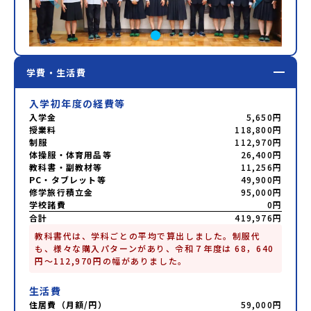
学費・生活費
入学初年度の経費等
入学金
5,650円
授業料
118,800円
制服
112,970円
体操服・体育用品等
26,400円
教科書・副教材等
11,256円
PC・タブレット等
49,900円
修学旅行積立金
95,000円
学校諸費
0円
合計
419,976円
教科書代は、学科ごとの平均で算出しました。制服代
も、様々な購入パターンがあり、令和７年度は 68，640
円～112,970円の幅がありました。
生活費
住居費（月額/円）
59,000円