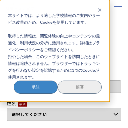
本サイトでは、より適した学校情報のご案内やサー
地域みらい留学のすすめかた
ビス改善のため、Cookieを使用しています。
取得した情報は、閲覧体験の向上やコンテンツの最
地域みらい留学とは
適化、利用状況の分析に活用されます。詳細はプラ
イバシーポリシーをご確認ください。
学校を探す
拒否した場合、このウェブサイトを訪問したときに
情報は追跡されません。ブラウザーではトラッキン
イベントを探す
グを行わない設定を記憶するために1つのCookieが
メールアドレス
必須
使用されます。
おためし地域留学
承諾
拒否
マガジン
性別
必須
奨学金について
？
イベント参加方法