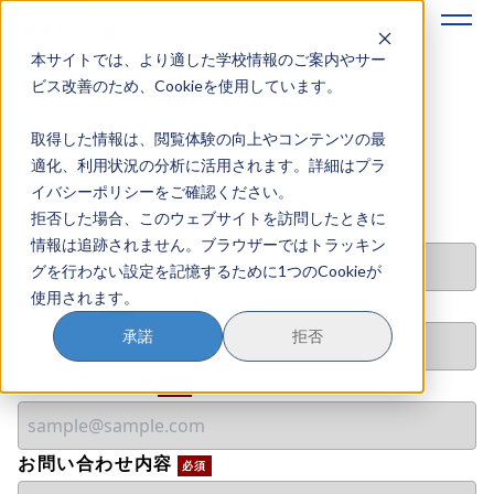
本サイトでは、より適した学校情報のご案内やサー
地域みらい留学のすすめかた
お問い合わせ
ビス改善のため、Cookieを使用しています。
取得した情報は、閲覧体験の向上やコンテンツの最
地域みらい留学とは
下記フォームよりお問い合わせください。
適化、利用状況の分析に活用されます。詳細はプラ
イバシーポリシーをご確認ください。
学校を探す
拒否した場合、このウェブサイトを訪問したときに
お名前
必須
情報は追跡されません。ブラウザーではトラッキン
イベントを探す
グを行わない設定を記憶するために1つのCookieが
使用されます。
おためし地域留学
ふりがな
必須
承諾
拒否
マガジン
メールアドレス
必須
奨学金について
お問い合わせ内容
必須
？
イベント参加方法