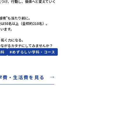
け、行動し、価値へと変えていく――

境”も当たり前に。

50名以上（全校約210名）。

います。

拓く力になる。

つながるカタチにしてみませんか？
通科
#
めずらしい学科・コース
学費・生活費を見る