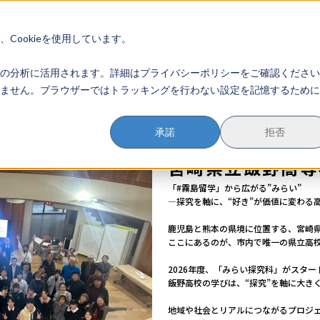
イベント参加方法
会員登録
？
Cookieを使用しています。
のすすめかた
地域みらい留学とは
学校を探す
イベントを探す
おためし地域
の分析に活用されます。詳細はプライバシーポリシーをご確認ください
ません。ブラウザーではトラッキングを行わない設定を記憶するために
承諾
拒否
みやざきけんりついいのこうとうがっ
宮崎県立飯野高等
「#霧島留学」から広がる”みらい”

―探究を軸に、“好き”が価値に変わる高
鹿児島と熊本の県境に位置する、宮崎県
ここにあるのが、市内で唯一の県立高校
2026年度、「みらい探究科」がスタート
飯野高校の学びは、“探究”を軸に大きく
地域や社会とリアルにつながるプロジェ