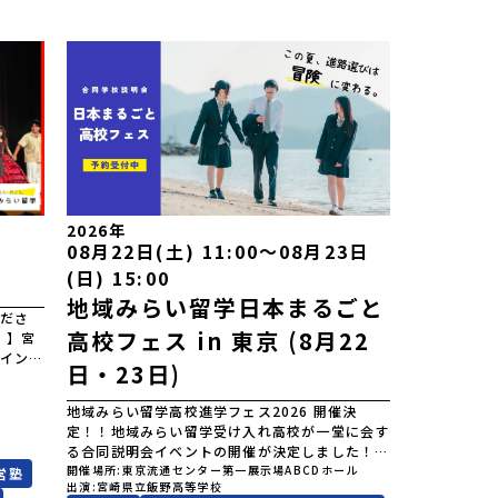
2026年
08月22日(土) 11:00〜08月23日
(日) 15:00
地域みらい留学日本まるごと
ださ
高校フェス in 東京 (8月22
！】宮
イン紹
日・23日)
先輩の
学校の
地域みらい留学高校進学フェス2026 開催決
るオン
定！！地域みらい留学受け入れ高校が一堂に会す
深く関
る合同説明会イベントの開催が決定しました！オ
専門的
ンライン・オフラインで複数日程で開催いたしま
開催場所
東京流通センター第一展示場ABCDホール
営塾
く生活
出演
宮崎県立飯野高等学校
すので、奮ってご参加ください。皆様にお会いで
文化科