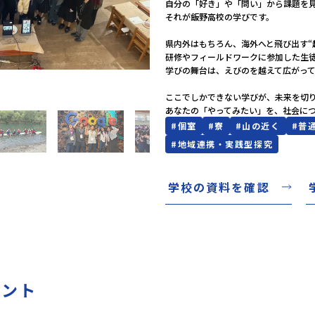
自分の「好き」や「問い」から課題を見つ
それが飯野高校の学びです。

県内外はもちろん、海外へと飛び出す“越
研修やフィールドワークに参加した生徒は
学びの舞台は、えびのを越えて広がって
ここでしかできない学びが、未来を切り
あなたの「やってみたい」を、社会に
#
個室
#
寮
#
山の近く
#
普
#
地域連携・実践型探究
学校の資料を確認
ベント