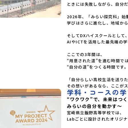
ときには失敗しながら、自分だ
高等学校福島県立只見高等学校福島県立猪苗代高
等学校福島県立川口高等学校 関東 茨城県立大
子清流高等学校 中部 新潟県立村上高等学校新
2026年、「みらい探究科」始動
潟県立佐渡高等学校新潟県立佐渡総合高等学校新
学びはさらに進化し、地域から
潟県立羽茂高等学校新潟県立加茂農林高等学校新
潟県立国際情報高等学校石川県立能登高等学校福
井県立若狭高等学校長野県木曽青峰高等学校長野
そしてDXハイスクールとして、
県白馬高等学校富山県立氷見高等学校静岡県立伊
AIやICTを活用した最先端の学
豆総合高等学校土肥分校静岡県立浜松湖北高等学
校佐久間分校 近畿 五條市立西吉野農業高等学
ここでの3年間は、

校和歌山県立串本古座高等学校 中国・四国 島
“用意された道”を進む時間では
根県立横田高等学校島根県立島根中央高等学校島
根県立矢上高等学校島根県立隠岐島前高等学校岡
“自分の道”をつくる時間です。
山県立勝山高等学校 蒜山校地広島県立加計高等
学校芸北分校広島県立大崎海星高等学校愛媛県立
「自分らしい高校生活を送りた
南宇和高等学校愛媛県立宇和島南高等学校(宇和
その想いがあるなら、ここが
島水産・宇南中等)愛媛県立野村高等学校愛媛県
学科・コースの学
立弓削高等学校愛媛県立上浮穴高等学校愛媛県立
今治工業高等学校高知県立嶺北高等学校高知県立
“ワクワク”で、未来はつ
四万十高等学校高知県立中村高等学校西土佐分校
みらいの自分を動かす～
高知県立高知農業高等学校 九州 佐賀県立有田
工業高等学校熊本県立小国高等学校熊本県立矢部
宮崎県立飯野高等学校では、

高等学校佐賀県立牛津高等学校鹿児島県立沖永良
Labごとに設計されたオリジ
部高等学校鹿児島県立志布志高等学校宮崎県立飯
野高等学校宮崎県立高千穂高等学校鹿児島県立古