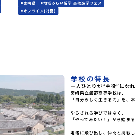
#
宮崎県
#
地域みらい留学 高校進学フェス
きますことを楽しみにしております。ページ下の
地域密
「申し込む」ボタンより事前予約をお願いいたし
アルな
#
オフライン(対面)
ます。\ 地域みらい留学高校進学フェス in 東京
んだの
(8月22日・23日)/日時2026年8月22日
す。チ
(土)11:00-17:00 8月23日(日)10:30-
ていま
15:00場所東京流通センター第一展示場ABCDホ
・保
ール出展校 北海道 北海道夕張高等学校北海道
に興味
松前高等学校北海道知内高等学校北海道上ノ国高
を活か
等学校北海道奥尻高等学校ニセコ国際高等学校北
学でき
海道おといねっぷ美術工芸高等学校北海道幌加内
ある
高等学校北海道苫前商業高等学校北海道斜里高等
野高校
学校北海道湧別高等学校北海道大空高等学校北海
 開催
道平取高等学校北海道上士幌高等学校北海道大樹
0:50
高等学校北海道池田高等学校北海道白糠高等学校
学校の特長
北海道標津高等学校北海道羅臼高等学校北海道佐
生活文
呂間高等学校北海道雄武高等学校北海道月形高等
一人ひとりが“主役”にな
を身に
学校 東北 青森県立三戸高等学校青森県立名久
につい
宮崎県立飯野高等学校は、

井農業高等学校岩手県立沼宮内高等学校岩手県立
化科の
「自分らしく生きる力」を、本
西和賀高等学校岩手県立大槌高等学校岩手県立岩
活動で
泉高等学校岩手県立種市高等学校宮城県中新田高
」〇質
等学校秋田県立男鹿海洋高等学校秋田県立矢島高
やらされる学びではなく、

で、在
等学校秋田県立角館高等学校秋田県立鹿角高等学
「やってみたい！」から始まる
きま
校山形県立谷地高等学校山形県立長井工業高等学
校山形県立新庄神室産業高等学校金山校山形県立
地域に飛び出し、仲間と挑戦し
高畠高等学校山形県立小国高等学校福島県立川俣