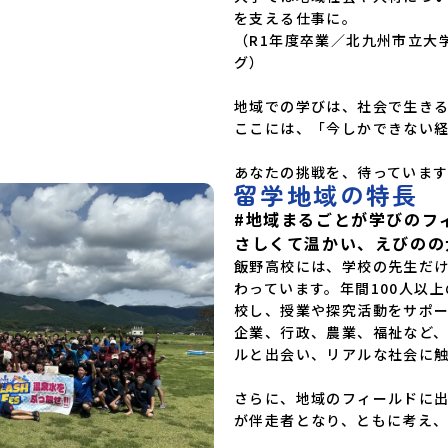
を支える仕事に。

（R1年度卒業／北九州市立大
グ）

地域での学びは、社会で生きる
ここには、「今しかできない経
あなたの挑戦を、待っています
留学地域の特長
#地域まるごとが学びのフ
さしくて温かい、えびのの
飯野高校には、学校の先生だ
わっています。年間100人以
校し、授業や探究活動をサポー
企業、行政、農業、福祉など
ルと出会い、リアルな社会に触
さらに、地域のフィールドに
が伴走者となり、ともに考え、