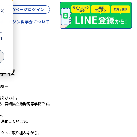
MYページログイン
留学
マガジン
奨学金について
。
1
こう
学校
校―

えびの市。

、宮崎県立飯野高等学校です。

。

進化しています。

クトに取り組みながら、
