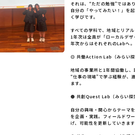
それは、“ただの勉強”ではあり
仁屋高等学校沖縄県立久米島高等学校私立高校国
自分の「やってみたい！」を
際高等専門学校（石川県）開志国際高等学校(新
潟県)広島三育学院高等学校(広島県) ※2日目の
く学びです。

み参加
すべての学科で、地域とリアル
1年次は全員が「ローカルデザ
年次からはそれぞれのLabへ――。
🟡 共働Action Lab（みらい
地域の事業所と1年間協働し、
“仕事の現場”で学ぶ経験が、
ます。

🟠 共創Quest Lab（みらい探
自分の興味・関心からテーマ
を企画・実践。フィールドワ
げ、可能性を更新していきます