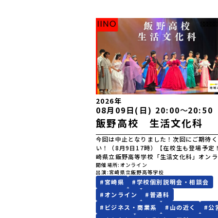
2026年
08月09日(日) 20:00
〜
20:50
飯野高校 生活文化科
今回は中止となりました！次回にご期待く
い！（8月9日17時）【在校生も登場予定
崎県立飯野高等学校「生活文化科」オンラ
介イベント～専門スキルと地域での学び。
開催場所
オンライン
出演
宮崎県立飯野高等学校
リアルな声が聞ける！～宮崎県立飯野高等
#
宮崎県
#
学校個別説明会・相談会
「生活文化科」の魅力をたっぷりお伝えす
ラインイベントを開催します！地域社会と
#
オンライン
#
普通科
わりながら、食・被服・保育・福祉などの
#
ビジネス・商業系
#
山の近く
#
公
なスキルを身につけ、夢をカタチにしてい
文化科。今回のイベントには、実際に生活