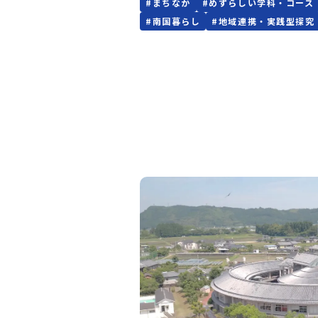
#
まちなか
#
めずらしい学科・コース
で学んでいる在籍生徒も参加予定！授業や
#
南国暮らし
#
地域連携・実践型探究
着活動の面白さはもちろん、学校生活のリ
雰囲気や「なぜ飯野高校の生活文化科を選
か」など、先輩たちの生の声をお届けしま
ャットで気軽に質問できる時間もご用意し
す！💡 こんな方におすすめ！服飾・調理
育・福祉や、地域とつながる実践的な学び
がある中学生「自分の『好き』や『得意』
して学びたい」と考えている方全国から進
る「地域みらい留学」で飯野高校に興味が
方・保護者様在校生から学校の雰囲気や飯
での暮らしについて直接聞いてみたい方📅
概要日時：2026年8月9日（日） 20:00～2
対象：中学生、保護者様形式：オンライン
（Zoom）⏰ 内容（予定）〇飯野高校＆
化科の魅力紹介※学科の特長、専門スキル
つけるカリキュラム、地域密着の実践活動
て〇【在校生トーク】先輩が語る！生活文
リアル※「この学科を選んだ理由」「地域
のエピソード」「飯野高校での楽しい毎日
問コーナー・個別相談※チャットやマイク
校生や先生に気になるところを直接質問で
す！