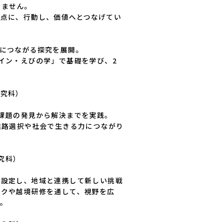
ません。

起点に、行動し、価値へとつなげてい
につながる探究を展開。

イン・えびの学」で基礎を学び、2


探究科）

課題の発見から解決までを実践。

進路選択や社会で生きる力につながり
究科）

を設定し、地域と連携して新しい挑戦
ークや越境研修を通して、視野を広
。
