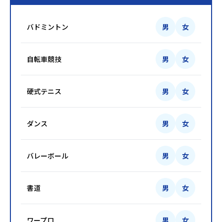
バドミントン
男
女
自転車競技
男
女
硬式テニス
男
女
ダンス
男
女
バレーボール
男
女
書道
男
女
ワープロ
男
女