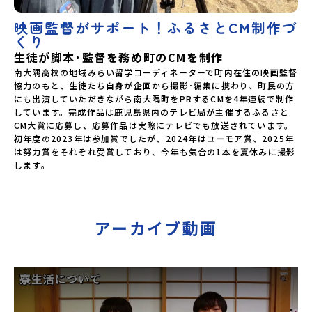
映画監督がサポート！ふるさとCM制作づ
くり
生徒が脚本･監督を務め町のCMを制作
南大隅高校の地域みらい留学コーディネーターで町内在住の映画監督
協力のもと、生徒たち自身が企画から撮影･編集に携わり、町民の方
にも出演していただきながら南大隅町をPRするCMを4年連続で制作
しています。完成作品は鹿児島県内のテレビ局が主催するふるさと
CM大賞に応募し、応募作品は実際にテレビでも放送されています。
初年度の2023年は参加賞でしたが、2024年はユーモア賞、2025年
は努力賞をそれぞれ受賞しており、今年も気合の1本を夏休みに撮影
します。
アーカイブ動画