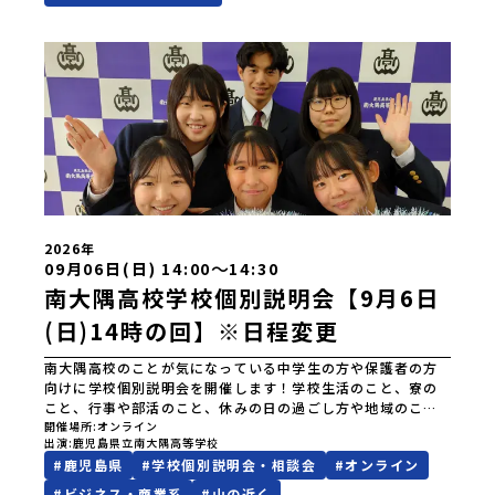
2026年
〜
09月06日(日) 14:00
14:30
南大隅高校学校個別説明会【9月6日
(日)14時の回】※日程変更
南大隅高校のことが気になっている中学生の方や保護者の方
向けに学校個別説明会を開催します！学校生活のこと、寮の
こと、行事や部活のこと、休みの日の過ごし方や地域のこと
など何でもお答えします！この機会に南大隅高校生とおしゃ
開催場所
オンライン
出演
鹿児島県立南大隅高等学校
べりしませんか？※こちらは当初8月9日（日）11:00に予定
#
鹿児島県
#
学校個別説明会・相談会
#
オンライン
しておりましたが台風の影響により9月6日（日）14:00に変
更となりました
#
ビジネス・商業系
#
山の近く