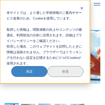
本サイトでは、より適した学校情報のご案内やサー
地域みらい留学のすすめかた
ビス改善のため、Cookieを使用しています。
取得した情報は、閲覧体験の向上やコンテンツの最
地域みらい留学とは
適化、利用状況の分析に活用されます。詳細はプラ
イバシーポリシーをご確認ください。
学校を探す
拒否した場合、このウェブサイトを訪問したときに
情報は追跡されません。ブラウザーではトラッキン
イベントを探す
グを行わない設定を記憶するために1つのCookieが
使用されます。
おためし地域留学
承諾
拒否
マガジン
奨学金について
？
イベント参加方法