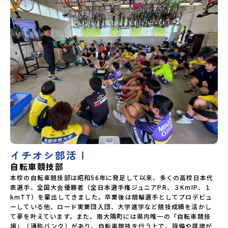
イチオシ部活Ⅰ
自転車競技部
本校の自転車競技部は昭和56年に発足して以来、多くの高校日本代
表選手、全国大会優勝者（全日本選手権ジュニアPR、３KmIP、１
kmTT）を輩出してきました。卒業後は競輪選手としてプロデビュ
ーしている他、ロード実業団入団、大学進学など競技成績を活かし
て夢を叶えています。また、南大隅町には県内唯一の「自転車競技
場」（通称バンク）があり、自転車競技を行う上で、設備や環境が