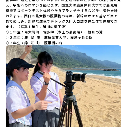
え、宇宙へのロマンを感じます。国立大の鹿屋体育大学では最先端
機器でスポーツテスト体験や学食でランチをするなど学生気分を味
わえます。西日本最大級の照葉樹の森は、新緑の木々や苔など目で
見て楽しみ、新鮮な空気でデトックス!!!大自然を体全体で体験でき
ます。（写真１年生：雄川の滝下流）

◇１年生：南大隅町　佐多岬（本土の最南端）、雄川の滝

◇２年生：鹿  屋  市　鹿屋体育大学、霧島ヶ丘公園

◇３年生：錦  江  町　照葉樹の森