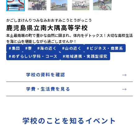
会員登録
MYページログイン
かごしまけんりつみなみおおすみこうとうがっこう
鹿児島県立南大隅高等学校
本土最南端の町で豊かな自然に囲まれ、体内をデトックス！大切な高校生活
を海と山を堪能しながら過ごしませんか！
#
集団
#
寮
#
海の近く
#
山の近く
#
ビジネス・商業系
#
めずらしい学科・コース
#
地域連携・実践型探究
学校の資料を確認
学費・生活費を見る
学校のことを知るイベント