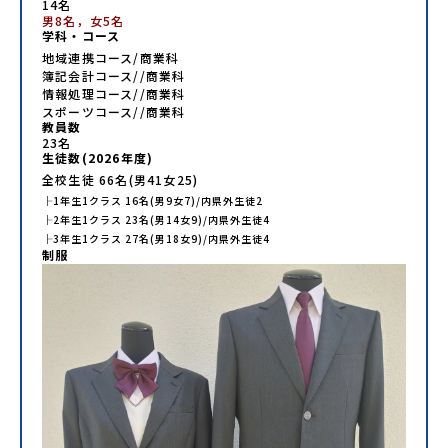
14名
男8名，女5名
学科・コース
地域連携コース/商業科
簿記会計コース//商業科
情報処理コース//商業科
スポーツコース//商業科
教員数
23
名
生徒数(
2026
年度)
全校生徒
66
名(男
41
女
25
)
├
1年生
1
クラス
16
名(男
9
女
7
)/内県外生徒
2
├
2年生
1
クラス
23
名(男
14
女
9
)/内県外生徒
4
├
3年生
1
クラス
27
名(男
18
女
9
)/内県外生徒
4
制服