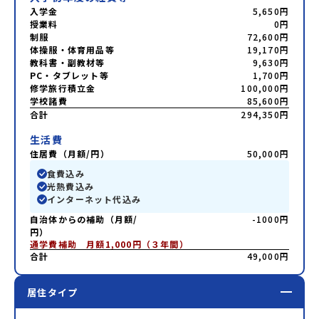
入学金
5,650円
授業料
0円
制服
72,600円
体操服・体育用品等
19,170円
教科書・副教材等
9,630円
PC・タブレット等
1,700円
修学旅行積立金
100,000円
学校諸費
85,600円
合計
294,350円
生活費
住居費（月額/円）
50,000円
食費込み
光熱費込み
インターネット代込み
自治体からの補助（月額/
-1000円
円）
通学費補助　月額1,000円（３年間）
合計
49,000円
居住タイプ