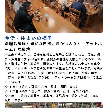
生活・住まいの様子
温暖な気候と豊かな自然、温かい人々と「アットホ
ーム」な環境
本土最南端の町で、温暖な気候と自然豊かな環境のもと、現在、県
外・海外生は男子10名です。鹿児島の生徒も入寮しているので、県
外・海外の生徒も鹿児島に馴染みやすく、各地域のお土産や文化交
流などアットホームな雰囲気の中で寮生活を楽しんでいます。南隅寮
（定員：男子16名現在11名・女子6名現在１名入居）と錦江町寮
（定員：男子４名現在4名入居）、アットホームな雰囲気の中で生活
しています。

☆ １年生（県内：薩摩川内市　県外：福岡、東京）

☆ ２年生（県内：垂水市　県外：福岡、山口　海外：韓国）

☆３年生（県内：鹿屋市、垂水市、鹿児島市　県外：沖縄、山口、
岐阜、東京）