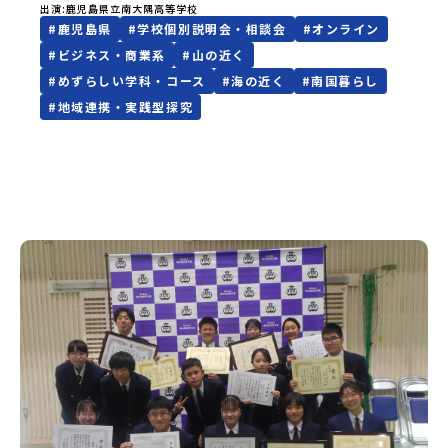
出演
鹿児島県立南大隅高等学校
べりしませんか？※こちらは当初8月9日（日）13:00に予定
#
鹿児島県
#
学校個別説明会・相談会
#
オンライン
しておりましたが台風の影響により9月6日（日）14:45に変
更となりました
#
ビジネス・商業系
#
山の近く
#
めずらしい学科・コース
#
海の近く
#
南国暮らし
#
地域連携・実践型探究