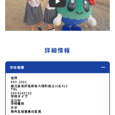
Play
詳細情報
学校概要
住所
893-2501
鹿児島県肝属郡南大隅町根占川北413
TEL
0994243155
学校タイプ
全日制
学校種別
共学
県外生徒募集の定員