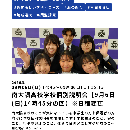
#
めずらしい学科・コース
#
海の近く
#
南国暮らし
#
地域連携・実践型探究
2026年
09月06日(日) 14:45〜09月06日(日) 15:15
南大隅高校学校個別説明会【9月6日
(日)14時45分の回】※日程変更
南大隅高校のことが気になっている中学生の方や保護者の方
向けに学校個別説明会を開催します！学校生活のこと、寮の
こと、行事や部活のこと、休みの日の過ごし方や地域のこと
など何でもお答えします！この機会に南大隅高校生とおしゃ
開催場所
オンライン