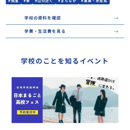
#
個室
#
寮
#
山の近く
#
まちなか
#
農業・水産系
学校の資料を確認
学費・生活費を見る
学校のことを知るイベント