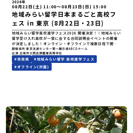
2026年
08月22日(土) 11:00〜08月23日(日) 15:00
地域みらい留学日本まるごと高校フ
ェス in 東京 (8月22日・23日)
地域みらい留学高校進学フェス2026 開催決定！！地域みらい
留学受け入れ高校が一堂に会する合同説明会イベントの開催
が決定しました！オンライン・オフラインで複数日程で開催
いたしますので、奮ってご参加ください。皆様にお会いでき
開催場所
東京流通センター第一展示場ABCDホール
出演
五條市立西吉野農業高等学校
ますことを楽しみにしております。ページ下の「申し込む」
#
奈良県
#
地域みらい留学 高校進学フェス
ボタンより事前予約をお願いいたします。\ 地域みらい留学高
校進学フェス in 東京 (8月22日・23日)/日時2026年8月22日
#
オフライン(対面)
(土)11:00-17:00 8月23日(日)10:30-15:00場所東京
流通センター第一展示場ABCDホール出展校 北海道 北海道
夕張高等学校北海道松前高等学校北海道知内高等学校北海道
上ノ国高等学校北海道奥尻高等学校ニセコ国際高等学校北海
道おといねっぷ美術工芸高等学校北海道幌加内高等学校北海
道苫前商業高等学校北海道斜里高等学校北海道湧別高等学校
北海道大空高等学校北海道平取高等学校北海道上士幌高等学
校北海道大樹高等学校北海道池田高等学校北海道白糠高等学
校北海道標津高等学校北海道羅臼高等学校北海道佐呂間高等
学校北海道雄武高等学校北海道月形高等学校 東北 青森県
立三戸高等学校青森県立名久井農業高等学校岩手県立沼宮内
高等学校岩手県立西和賀高等学校岩手県立大槌高等学校岩手