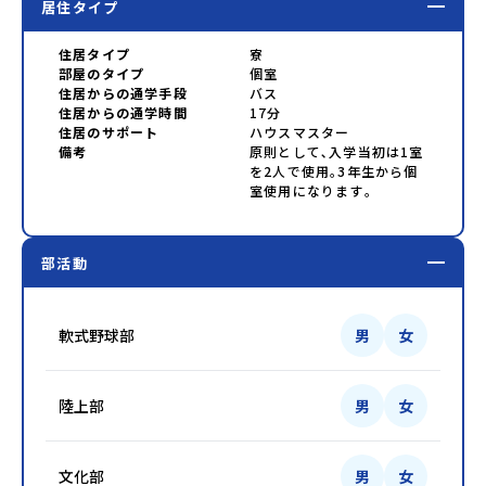
居住タイプ
住居タイプ
寮
部屋のタイプ
個室
住居からの通学手段
バス
住居からの通学時間
17分
住居のサポート
ハウスマスター
備考
原則として､入学当初は1室
を2人で使用｡3年生から個
室使用になります｡
部活動
軟式野球部
男
女
陸上部
男
女
文化部
男
女