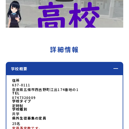
詳細情報
学校概要
住所
637-0111
奈良県五條市西吉野町江出174番地の1
TEL
0747320009
学校タイプ
定時制
学校種別
共学
県外生徒募集の定員
25名
定員予定数です｡