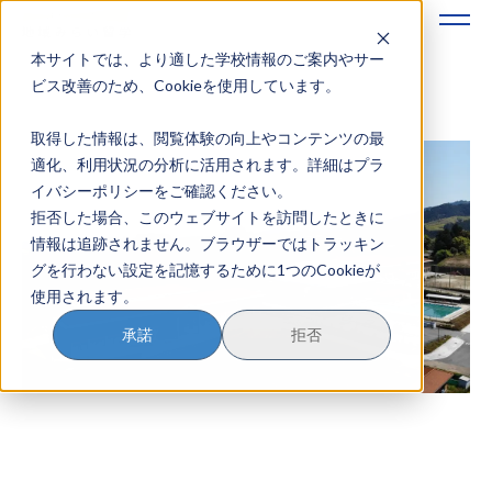
本サイトでは、より適した学校情報のご案内やサー
地域みらい留学のすすめかた
ビス改善のため、Cookieを使用しています。
取得した情報は、閲覧体験の向上やコンテンツの最
地域みらい留学とは
適化、利用状況の分析に活用されます。詳細はプラ
イバシーポリシーをご確認ください。
学校を探す
拒否した場合、このウェブサイトを訪問したときに
情報は追跡されません。ブラウザーではトラッキン
イベントを探す
グを行わない設定を記憶するために1つのCookieが
使用されます。
おためし地域留学
承諾
拒否
マガジン
奨学金について
？
イベント参加方法