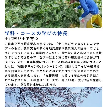
等学校鹿児島県立古仁屋高等学校沖縄県立久米島高等学校私
立高校国際高等専門学校（石川県）開志国際高等学校(新潟県)
広島三育学院高等学校(広島県) ※2日目のみ参加
学科・コースの学びの特長
土に学び土で育つ
五條市立西吉野農業高等学校では、「土に学び土で育つ」のコンセ
プトのもと、農業実習の多くを地元農家や農業法人の圃場（ほじょ
う）で行っています。農業のプロから、豊かな知識と高い技術を直接
学ぶことができるので、在学中により質の高い農業技術の習得が可
能です。また、農業経営についても、法的な経営知識を身に付けると
ともに、WEBデザインやパッケージング、SNSの活用などの経営技
術を習得することで、生産から流通までのすべてを見通すことので
きる農業人を育成します。「在籍情報」の欄に４年生の分が記載さ
れていませんが、４年生は１クラスで、男子14名、女子2名が在籍し
ています。うち県外生徒は11名です。