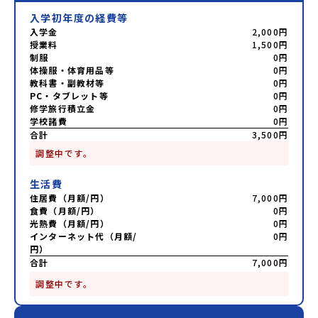
入学初年度の経費等
入学金
2,000円
授業料
1,500円
制服
0円
体操服・体育用品等
0円
教科書・副教材等
0円
PC・タブレット等
0円
修学旅行積立金
0円
学校諸費
0円
合計
3,500円
調整中です。
生活費
住居費（月額/円）
7,000円
食費（月額/円）
0円
光熱費（月額/円）
0円
インターネット代（月額/
0円
円）
合計
7,000円
調整中です。