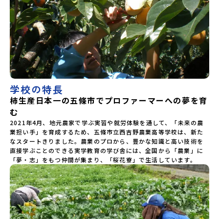
県立岩泉高等学校岩手県立種市高等学校宮城県中新田高等学
校秋田県立男鹿海洋高等学校秋田県立矢島高等学校秋田県立
角館高等学校秋田県立鹿角高等学校山形県立谷地高等学校山
形県立長井工業高等学校山形県立新庄神室産業高等学校金山
校山形県立高畠高等学校山形県立小国高等学校福島県立川俣
高等学校福島県立只見高等学校福島県立猪苗代高等学校福島
県立川口高等学校 関東 茨城県立大子清流高等学校 中
部 新潟県立村上高等学校新潟県立佐渡高等学校新潟県立佐
渡総合高等学校新潟県立羽茂高等学校新潟県立加茂農林高等
学校新潟県立国際情報高等学校石川県立能登高等学校福井県
学校の特長
立若狭高等学校長野県木曽青峰高等学校長野県白馬高等学校
柿生産日本一の五條市でプロファーマーへの夢を育
富山県立氷見高等学校静岡県立伊豆総合高等学校土肥分校静
岡県立浜松湖北高等学校佐久間分校 近畿 五條市立西吉野
む
農業高等学校和歌山県立串本古座高等学校 中国・四国 島
2021年4月、地元農家で学ぶ実習や就労体験を通して、「未来の農
根県立横田高等学校島根県立島根中央高等学校島根県立矢上
業担い手」を育成するため、五條市立西吉野農業高等学校は、新た
高等学校島根県立隠岐島前高等学校岡山県立勝山高等学校
なスタートきりました。農業のプロから、豊かな知識と高い技術を
蒜山校地広島県立加計高等学校芸北分校広島県立大崎海星高
直接学ぶことのできる実学教育の学び舎には、全国から「農業」に
等学校愛媛県立南宇和高等学校愛媛県立宇和島南高等学校(宇
「夢・志」をもつ仲間が集まり、「桜花寮」で生活しています。 
和島水産・宇南中等)愛媛県立野村高等学校愛媛県立弓削高等
学校愛媛県立上浮穴高等学校愛媛県立今治工業高等学校高知
県立嶺北高等学校高知県立四万十高等学校高知県立中村高等
学校西土佐分校高知県立高知農業高等学校 九州 佐賀県立
有田工業高等学校熊本県立小国高等学校熊本県立矢部高等学
校佐賀県立牛津高等学校鹿児島県立沖永良部高等学校鹿児島
県立志布志高等学校宮崎県立飯野高等学校宮崎県立高千穂高