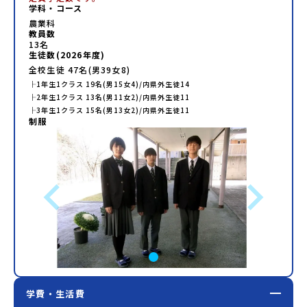
学科・コース
農業科
教員数
13
名
生徒数(
2026
年度)
全校生徒
47
名(男
39
女
8
)
├
1年生
1
クラス
19
名(男
15
女
4
)/内県外生徒
14
├
2年生
1
クラス
13
名(男
11
女
2
)/内県外生徒
11
├
3年生
1
クラス
15
名(男
13
女
2
)/内県外生徒
11
制服
学費・生活費