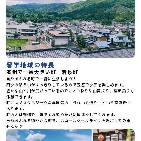
留学地域の特長
本州で一番大きい町 岩泉町
自然あふれる町で一緒に生活しよう！

四季の移ろいがはっきりしているので五感で季節を楽しめます。

豊かな山と川が広がっているのでキノコ採りや山菜採り、渓流釣りも
体験できます。

町にはノスタルジックな雰囲気の「うれいら通り」という商店街も
あります。

町の人は親切で、道ですれ違うたびに挨拶をしてくれます。

自然あふれる穏やかな町で、スロースクールライフを過ごしてみま
せんか？