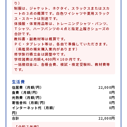
り）

制服は、ジャケット、ネクタイ、スラックスまたはスカ
ートの３点の概算です。白色ワイシャツや夏用スラック
ス・スカートは別途です。

体操服・体育用品等は、トレーニングシャツ・パンツ、
Ｔシャツ、ハーフパンツの４点と指定上履きシューズの
合計です。

教科書・副教材等は概算です。

ＰＣ・タブレット等は、各自で準備していただきます。
（県推奨の端末購入案内があります）

修学旅行積立金は調整中です。

学校諸費は月額4,400円×10か月です。

一括徴収金は、各種会費、模試・検定受験料、教材費等
です。
生活費
住居費（月額/円）
22,000円
食費（月額/円）
0円
光熱費（月額/円）
0円
寄宿舎料（月額/円）
0円
インターネット代（月額/
0円
円）
合計
22,000円
【令和７年度】
