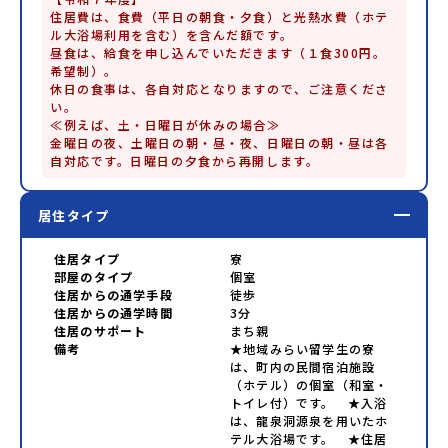
住居費は、食費（平日の朝食・夕食）と光熱水費（ホテ
ル大浴場利用を含む）を含んだ額です。

昼食は、給食を申し込んでいただきます（１食300円。
希望制）。

休日の食事は、各自対応となりますので、ご注意くださ
い。

≪例えば、土・日曜日が休みの場合≫

金曜日の夜、土曜日の朝・昼・夜、日曜日の朝・昼は各
自対応です。日曜日の夕食から再開します。
居住タイプ
住居タイプ
寮
部屋のタイプ
個室
住居からの通学手段
徒歩
住居からの通学時間
3分
住居のサポート
まち親
備考
★地域みらい留学生の寮
は、町内の民間宿泊施設
（ホテル）の個室（和室・
トイレ付）です。 ★入浴
は、龍泉洞源泉を用いたホ
テル大浴場です。 ★住居