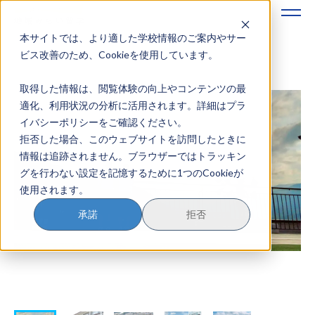
本サイトでは、より適した学校情報のご案内やサー
地域みらい留学のすすめかた
ビス改善のため、Cookieを使用しています。
取得した情報は、閲覧体験の向上やコンテンツの最
地域みらい留学とは
適化、利用状況の分析に活用されます。詳細はプラ
イバシーポリシーをご確認ください。
学校を探す
拒否した場合、このウェブサイトを訪問したときに
情報は追跡されません。ブラウザーではトラッキン
イベントを探す
グを行わない設定を記憶するために1つのCookieが
使用されます。
おためし地域留学
承諾
拒否
マガジン
奨学金について
？
イベント参加方法