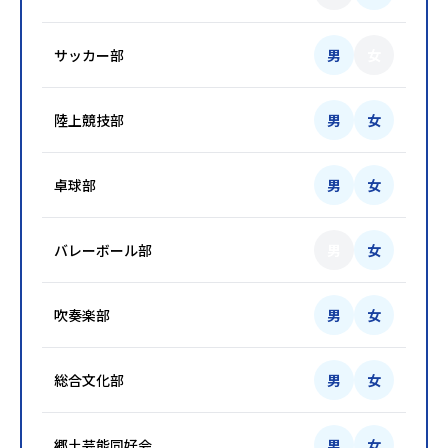
サッカー部
男
女
陸上競技部
男
女
卓球部
男
女
バレーボール部
男
女
吹奏楽部
男
女
総合文化部
男
女
郷土芸能同好会
男
女