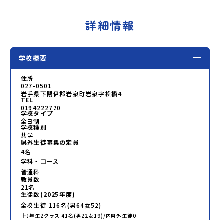
詳細情報
学校概要
住所
027-0501
岩手県下閉伊郡岩泉町岩泉字松橋4
TEL
0194222720
学校タイプ
全日制
学校種別
共学
県外生徒募集の定員
4名
学科・コース
普通科
教員数
21
名
生徒数(
2025
年度)
全校生徒
116
名(男
64
女
52
)
├
1年生
2
クラス
41
名(男
22
女
19
)/内県外生徒
0