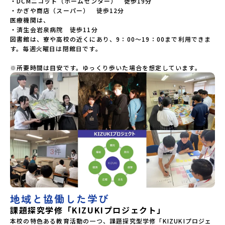
・DCMニコット（ホームセンター）　徒歩19分

・かぎや商店（スーパー）　徒歩12分

医療機関は、

・済生会岩泉病院　徒歩11分

図書館は、寮や高校の近くにあり、9：00～19：00まで利用できま
す。毎週火曜日は閉館日です。

※所要時間は目安です。ゆっくり歩いた場合を想定しています。
地域と協働した学び
課題探究学修「KIZUKIプロジェクト」
本校の特色ある教育活動の一つ、課題探究型学修「KIZUKIプロジェ