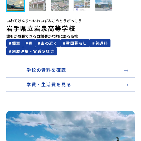
会員登録
MYページログイン
いわてけんりついわいずみこうとうがっこう
岩手県立岩泉高等学校
誰もが成長できる自然豊かな町にある高校
#
個室
#
寮
#
山の近く
#
雪国暮らし
#
普通科
#
地域連携・実践型探究
学校の資料を確認
学費・生活費を見る