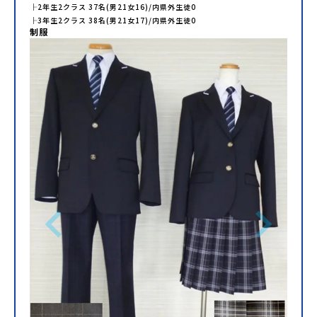
├
2年生
2
クラス
37
名(男
21
女
16
)/内県外生徒
0
├
3年生
2
クラス
38
名(男
21
女
17
)/内県外生徒
0
制服