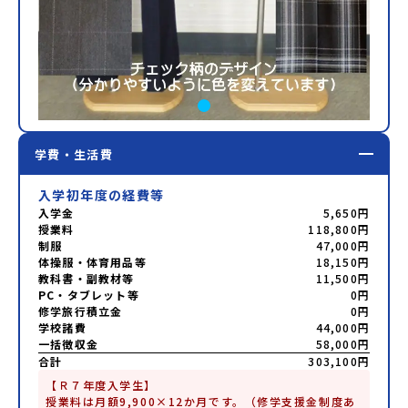
学費・生活費
入学初年度の経費等
入学金
5,650円
授業料
118,800円
制服
47,000円
体操服・体育用品等
18,150円
教科書・副教材等
11,500円
PC・タブレット等
0円
修学旅行積立金
0円
学校諸費
44,000円
一括徴収金
58,000円
合計
303,100円
【Ｒ７年度入学生】

授業料は月額9,900×12か月です。（修学支援金制度あ