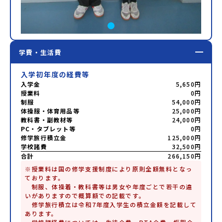
学費・生活費
入学初年度の経費等
入学金
5,650円
授業料
0円
制服
54,000円
体操服・体育用品等
25,000円
教科書・副教材等
24,000円
PC・タブレット等
0円
修学旅行積立金
125,000円
学校諸費
32,500円
合計
266,150円
※授業料は国の修学支援制度により原則全額無料となっ
ております。

　制服、体操着・教科書等は男女や年度ごとで若干の違
いがありますので概算額での記載です。

　修学旅行積立は令和7年度入学生の積立金額を記載して
あります。
