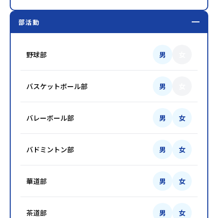
部活動
野球部
男
女
バスケットボール部
男
女
バレーボール部
男
女
バドミントン部
男
女
華道部
男
女
茶道部
男
女