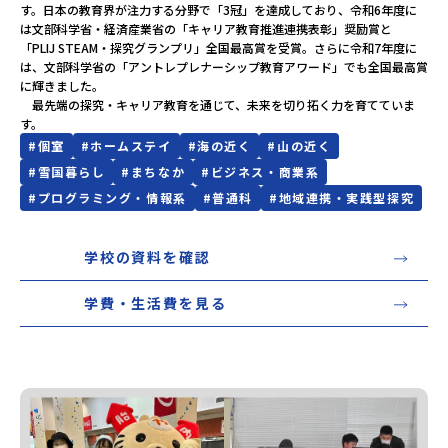
す。日本の教育界が注力する分野で「3冠」を達成しており、令和6年度に
は文部科学省・経済産業省の「キャリア教育推進連携表彰」奨励賞と
「PLIJ STEAM・探究グランプリ」全国最高賞を受賞。さらに令和7年度に
は、文部科学省の「アントレプレナーシップ教育アワード」でも全国最高賞
に輝きました。

　最先端の探究・キャリア教育を通じて、未来を切り拓く力を育てていま
す。
#
個室
#
ホームステイ
#
海の近く
#
山の近く
#
雪国暮らし
#
まちなか
#
ビジネス・商業系
#
プログラミング・情報系
#
普通科
#
地域連携・実践型探究
学校の資料を確認
学費・生活費を見る