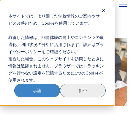
本サイトでは、より適した学校情報のご案内やサー
地域みらい留学のすすめかた
ビス改善のため、Cookieを使用しています。
取得した情報は、閲覧体験の向上やコンテンツの最
地域みらい留学とは
適化、利用状況の分析に活用されます。詳細はプラ
イバシーポリシーをご確認ください。
学校を探す
拒否した場合、このウェブサイトを訪問したときに
情報は追跡されません。ブラウザーではトラッキン
イベントを探す
グを行わない設定を記憶するために1つのCookieが
使用されます。
おためし地域留学
承諾
拒否
マガジン
奨学金について
？
イベント参加方法