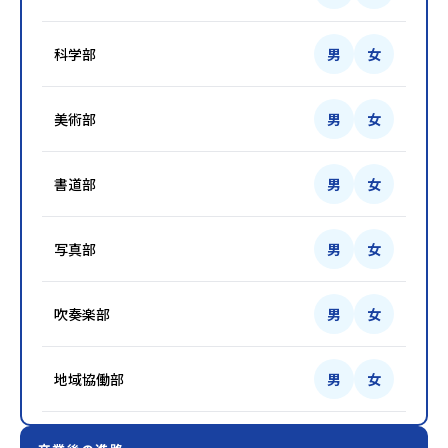
科学部
男
女
美術部
男
女
書道部
男
女
写真部
男
女
吹奏楽部
男
女
地域協働部
男
女