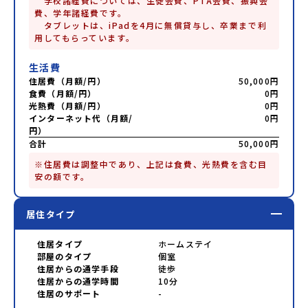
　学校諸経費については、生徒会費、PTA会費、振興会
費、学年諸経費です。

　タブレットは、iPadを4月に無償貸与し、卒業まで利
用してもらっています。
生活費
住居費（月額/円）
50,000円
食費（月額/円）
0円
光熱費（月額/円）
0円
インターネット代（月額/
0円
円）
合計
50,000円
※住居費は調整中であり、上記は食費、光熱費を含む目
安の額です。
居住タイプ
住居タイプ
ホームステイ
部屋のタイプ
個室
住居からの通学手段
徒歩
住居からの通学時間
10分
住居のサポート
-