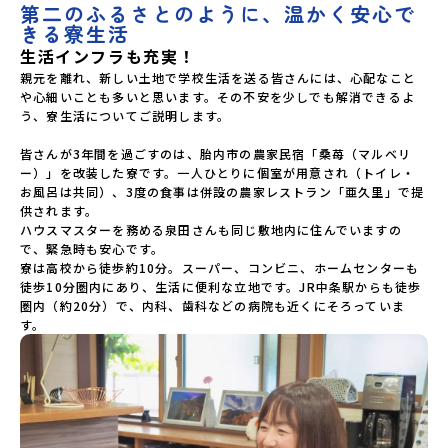
第二のふるさとのように、温かく安心で
きる寮生活
生活インフラも充実！
親元を離れ、新しい土地で学校生活を送る皆さんには、心配なこと
や心細いことも多いと思います。その不安を少しでも解消できるよ
う、寮生活についてご説明します。

皆さんが3年間を過ごすのは、胎内市の農家民宿「桑苺（マルベリ
ー）」を改装した寮です。一人ひとりに個室が用意され（トイレ・
お風呂は共同）、3度の食事は併設の農家レストラン「亜久里」で提
供されます。

ハウスマスターを務める泉田さんも同じ敷地内に住んでいますの
で、緊急時も安心です。

寮は高校から徒歩約10分。スーパー、コンビニ、ホームセンターも
徒歩10分圏内にあり、生活に便利な立地です。JR中条駅からも徒歩
圏内（約20分）で、内科、歯科などの病院も近くにそろっていま
す。