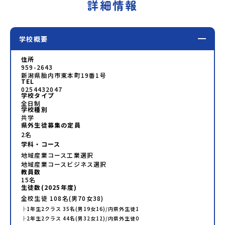
詳細情報
学校概要
住所
959-2643
新潟県胎内市東本町19番1号
TEL
0254432047
学校タイプ
全日制
学校種別
共学
県外生徒募集の定員
2名
学科・コース
地域産業コース工業選択
地域産業コースビジネス選択
教員数
15
名
生徒数(
2025
年度)
全校生徒
108
名(男
70
女
38
)
├
1年生
2
クラス
35
名(男
19
女
16
)/内県外生徒
1
├
2年生
2
クラス
44
名(男
32
女
12
)/内県外生徒
0