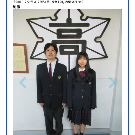
├
3年生
2
クラス
29
名(男
19
女
10
)/内県外生徒
0
制服