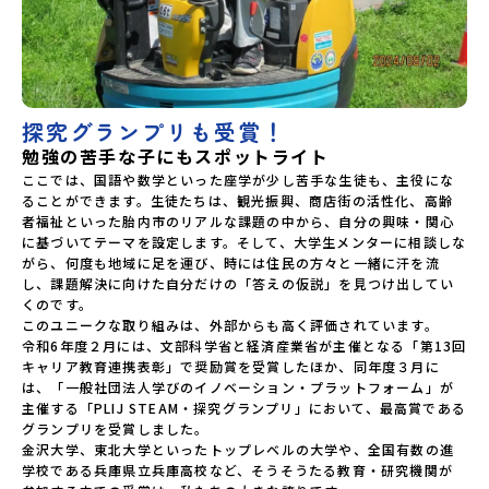
探究グランプリも受賞！
勉強の苦手な子にもスポットライト
ここでは、国語や数学といった座学が少し苦手な生徒も、主役にな
ることができます。生徒たちは、観光振興、商店街の活性化、高齢
者福祉といった胎内市のリアルな課題の中から、自分の興味・関心
に基づいてテーマを設定します。そして、大学生メンターに相談しな
がら、何度も地域に足を運び、時には住民の方々と一緒に汗を流
し、課題解決に向けた自分だけの「答えの仮説」を見つけ出してい
くのです。

このユニークな取り組みは、外部からも高く評価されています。

令和6年度２月には、文部科学省と経済産業省が主催となる「第13回
キャリア教育連携表彰」で奨励賞を受賞したほか、同年度３月に
は、「一般社団法人学びのイノベーション・プラットフォーム」が
主催する「PLIJ STEAM・探究グランプリ」において、最高賞である
グランプリを受賞しました。

金沢大学、東北大学といったトップレベルの大学や、全国有数の進
学校である兵庫県立兵庫高校など、そうそうたる教育・研究機関が