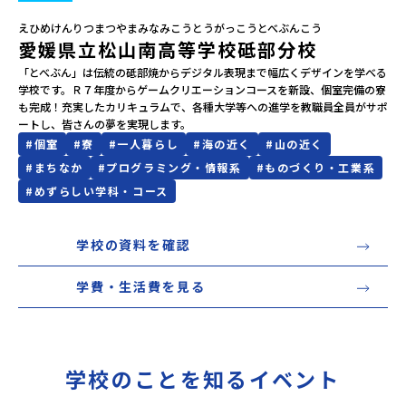
えひめけんりつまつやまみなみこうとうがっこうとべぶんこう
会員登録
MYページログイン
愛媛県立松山南高等学校砥部分校
「とべぶん」は伝統の砥部焼からデジタル表現まで幅広くデザインを学べる
学校です。Ｒ７年度からゲームクリエーションコースを新設、個室完備の寮
も完成！充実したカリキュラムで、各種大学等への進学を教職員全員がサポ
ートし、皆さんの夢を実現します。
#
個室
#
寮
#
一人暮らし
#
海の近く
#
山の近く
#
まちなか
#
プログラミング・情報系
#
ものづくり・工業系
#
めずらしい学科・コース
学校の資料を確認
学費・生活費を見る
学校のことを知るイベント