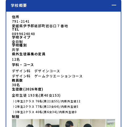
学校概要
住所
791-2141
愛媛県伊予郡砥部町岩谷口７番地
TEL
0899624040
学校タイプ
全日制
学校種別
共学
県外生徒募集の定員
12名
学科・コース
デザイン科 デザインコース
デザイン科 ゲームクリエーションコース
教員数
38
名
生徒数(
2026
年度)
全校生徒
193
名(男
40
女
153
)
├
1年生
2
クラス
76
名(男
21
女
55
)/内県外生徒
12
├
2年生
2
クラス
77
名(男
13
女
64
)/内県外生徒
5
├
3年生
2
クラス
40
名(男
6
女
34
)/内県外生徒
0
制服