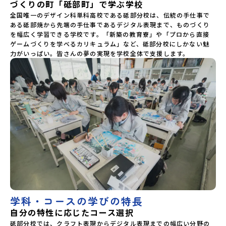
づくりの町「砥部町」で学ぶ学校
全国唯一のデザイン科単科高校である砥部分校は、伝統の手仕事で
ある砥部焼から先端の手仕事であるデジタル表現まで、ものづくり
を幅広く学習できる学校です。「新築の教育寮」や「プロから直接
ゲームづくりを学べるカリキュラム」など、砥部分校にしかない魅
力がいっぱい。皆さんの夢の実現を学校全体で支援します。
学科・コースの学びの特長
自分の特性に応じたコース選択
砥部分校では、クラフト表現からデジタル表現までの幅広い分野の