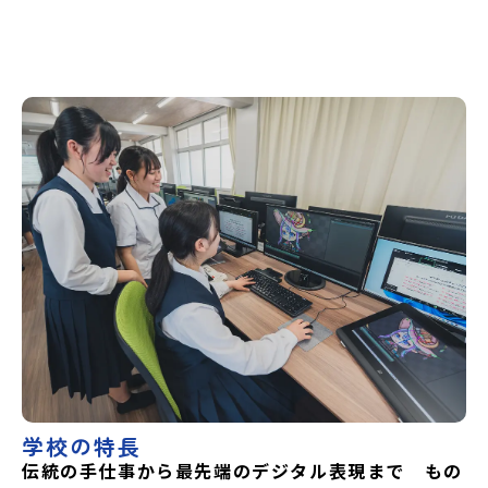
【！注意！】このイベントは、地域みらい留学のサイトから
はお申し込みいただけません。ツアーの詳細および申込方法
は、9月上旬に下記の「愛媛県教育委員会 高校教育課 学校
見学バスツアー」サイトへ掲載予定です。必ず同サイトから
お申し込みくださいますようお願いいたします。
https://koukoukyouiku.esnet.ed.jp/gakkoukengaku
学校の特長
伝統の手仕事から最先端のデジタル表現まで もの