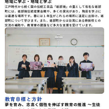
地域に学ぶ・地域と学ぶ
江戸時代から続く国の伝統工芸品「砥部焼」の里として有名な砥部
町には、砥部焼伝統産業会館や、多くの窯元があり、陶芸を学ぶに
は最適な場所です。春には１年生がこれらの場所に遠足に出掛け、砥
部町について学びます。また、砥部町からは台湾にある姉妹校との
交流の補助や、教育寮の建設など多大な支援を受けています。
教育目標と方針
夢を育み、志高く個性を伸ばす教育の推進 ～生徒