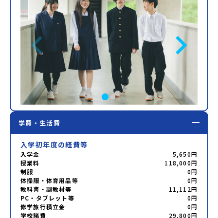
学費・生活費
入学初年度の経費等
入学金
5,650円
授業料
118,000円
制服
0円
体操服・体育用品等
0円
教科書・副教材等
11,112円
PC・タブレット等
0円
修学旅行積立金
0円
学校諸費
29,800円