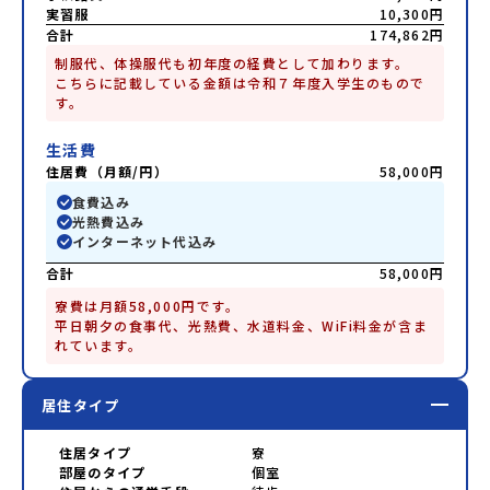
実習服
10,300円
合計
174,862円
制服代、体操服代も初年度の経費として加わります。

こちらに記載している金額は令和７年度入学生のもので
す。
生活費
住居費（月額/円）
58,000円
食費込み
光熱費込み
インターネット代込み
合計
58,000円
寮費は月額58,000円です。

平日朝夕の食事代、光熱費、水道料金、WiFi料金が含ま
れています。
居住タイプ
住居タイプ
寮
部屋のタイプ
個室