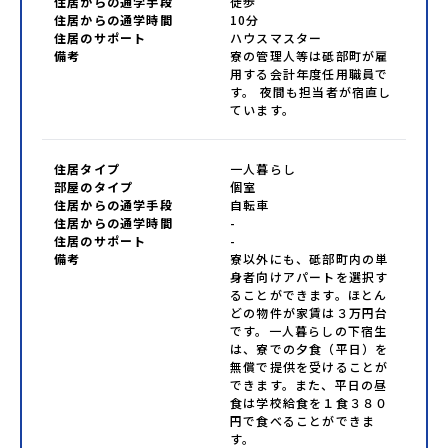
住居からの通学手段
徒歩
住居からの通学時間
10分
住居のサポート
ハウスマスター
備考
寮の管理人等は砥部町が雇
用する会計年度任用職員で
す。 夜間も担当者が宿直し
ています。
住居タイプ
一人暮らし
部屋のタイプ
個室
住居からの通学手段
自転車
住居からの通学時間
-
住居のサポート
-
備考
寮以外にも、砥部町内の単
身者向けアパートを選択す
ることができます。ほとん
どの物件が家賃は３万円台
です。一人暮らしの下宿生
は、寮での夕食（平日）を
無償で提供を受けることが
できます。また、平日の昼
食は学校給食を１食３８０
円で食べることができま
す。