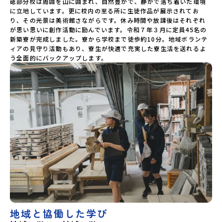
砥部分校は周囲を山に囲まれ、自然豊かで、静かで落ち着いた環境
に立地しています。更に校内の至る所に生徒作品が展示されてお
り、その光景は美術館さながらです。休み時間や放課後はそれぞれ
が思い思いに創作活動に励んでいます。令和７年３月に定員45名の
新築寮が完成しました。寮から学校まで徒歩約10分。地域ボランテ
ィアの見守り活動もあり、寮生が快適で充実した寮生活を送れるよ
う全面的にバックアップします。
地域と協働した学び