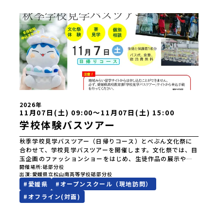
2026年
11月07日(土) 09:00〜11月07日(土) 15:00
学校体験バスツアー
秋季学校見学バスツアー（日帰りコース）とべぶん文化祭に
合わせて、学校見学バスツアーを開催します。文化祭では、目
玉企画のファッションショーをはじめ、生徒作品の展示や卒
業生による作品の展示・販売など、盛りだくさんのイベント
開催場所
砥部分校
出演
愛媛県立松山南高等学校砥部分校
を予定しています。また、入試や学校生活に関する相談ブー
#
愛媛県
#
オープンスクール（現地訪問）
スも設けていますので、気になることがありましたらお気軽
にお声がけください。砥部分校生が日頃の学びやものづくり
#
オフライン(対面)
の成果を発表する文化祭を見学することで、本校の授業や学
校生活、特色ある活動について理解を深めていただけます。