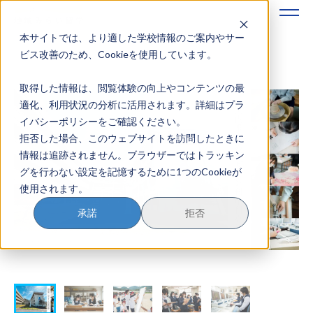
本サイトでは、より適した学校情報のご案内やサー
地域みらい留学のすすめかた
ビス改善のため、Cookieを使用しています。
取得した情報は、閲覧体験の向上やコンテンツの最
地域みらい留学とは
適化、利用状況の分析に活用されます。詳細はプラ
イバシーポリシーをご確認ください。
学校を探す
拒否した場合、このウェブサイトを訪問したときに
情報は追跡されません。ブラウザーではトラッキン
イベントを探す
グを行わない設定を記憶するために1つのCookieが
使用されます。
おためし地域留学
承諾
拒否
マガジン
奨学金について
？
イベント参加方法