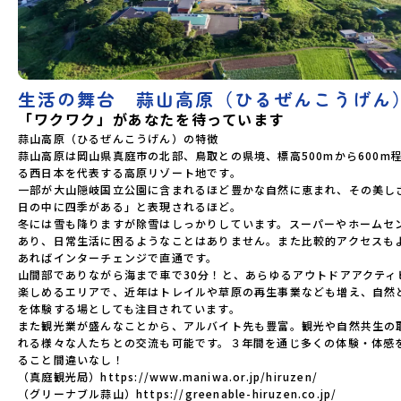
生活の舞台 蒜山高原（ひるぜんこうげん
「ワクワク」があなたを待っています
蒜山高原（ひるぜんこうげん）の特徴

蒜山高原は岡山県真庭市の北部、鳥取との県境、標高500mから600m
る西日本を代表する高原リゾート地です。

一部が大山隠岐国立公園に含まれるほど豊かな自然に恵まれ、その美し
日の中に四季がある」と表現されるほど。

冬には雪も降りますが除雪はしっかりしています。スーパーやホームセ
あり、日常生活に困るようなことはありません。また比較的アクセスも
あればインターチェンジで直通です。

山間部でありながら海まで車で30分！と、あらゆるアウトドアアクティ
楽しめるエリアで、近年はトレイルや草原の再生事業なども増え、自然
を体験する場としても注目されています。

また観光業が盛んなことから、アルバイト先も豊富。観光や自然共生の
れる様々な人たちとの交流も可能です。３年間を通じ多くの体験・体感
ること間違いなし！

（真庭観光局）https://www.maniwa.or.jp/hiruzen/

（グリーナブル蒜山）https://greenable-hiruzen.co.jp/
