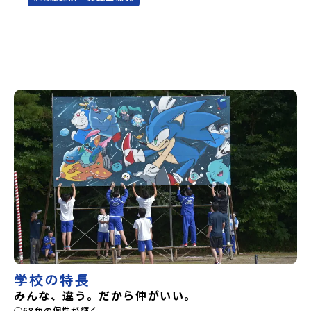
高等学校島根県立隠岐島前高等学校岡山県立勝山高等学校
2016メール：katuyama-
蒜山校地広島県立加計高等学校芸北分校広島県立大崎海星高
hiruzen@pref.okayama.jpWEB：
等学校愛媛県立南宇和高等学校愛媛県立宇和島南高等学校(宇
https://www.hiruzen.okayama-c.ed.jp/
和島水産・宇南中等)愛媛県立野村高等学校愛媛県立弓削高等
学校愛媛県立上浮穴高等学校愛媛県立今治工業高等学校高知
県立嶺北高等学校高知県立四万十高等学校高知県立中村高等
学校西土佐分校高知県立高知農業高等学校 九州 佐賀県立
有田工業高等学校熊本県立小国高等学校熊本県立矢部高等学
校佐賀県立牛津高等学校鹿児島県立沖永良部高等学校鹿児島
県立志布志高等学校宮崎県立飯野高等学校宮崎県立高千穂高
等学校鹿児島県立古仁屋高等学校沖縄県立久米島高等学校私
立高校国際高等専門学校（石川県）開志国際高等学校(新潟県)
広島三育学院高等学校(広島県) ※2日目のみ参加
学校の特長
みんな、違う。だから仲がいい。
○68色の個性が輝く。
