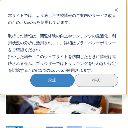
本サイトでは、より適した学校情報のご案内やサービス改善
地域みらい留学のすすめかた
のため、Cookieを使用しています。
取得した情報は、閲覧体験の向上やコンテンツの最適化、利
地域みらい留学とは
用状況の分析に活用されます。詳細はプライバシーポリシー
をご確認ください。
学校を探す
拒否した場合、このウェブサイトを訪問したときに情報は追
跡されません。ブラウザーではトラッキングを行わない設定
イベントを探す
を記憶するために1つのCookieが使用されます。
おためし地域留学
承諾
拒否
マガジン
奨学金について
？
イベント参加方法