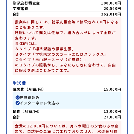
修学旅行積立金
100,000円
学校諸費
20,560円
合計
362,010円
授業料に関しては、就学支援金等で相殺されて0円になる
こともあります。

制服について購入は任意で、組み合わせによって金額が
変わります。

具体的には、

Ａタイプ「標準型詰め襟学生服」

Ｂタイプ「学校規定のスカートまたはスラックス」

Ｃタイプ「自由服＋スーツ（式典時）」

の３タイプの服装から、あなたらしさに合わせて、自由
に服装を選ぶことができます。
生活費
住居費（月額/円）
15,000円
光熱費込み
インターネット代込み
食費（月額/円）
12,000円
合計
27,000円
食費の12,000円については、月〜木曜日の夕食のみの金
額で、自炊等の金額は含まれておりません。 水道光熱費