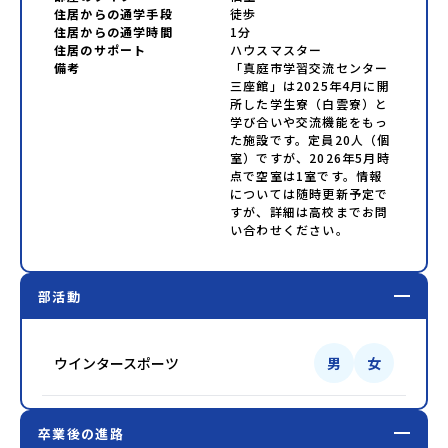
住居からの通学手段
徒歩
住居からの通学時間
1分
住居のサポート
ハウスマスター
備考
「真庭市学習交流センター
三座館」は2025年4月に開
所した学生寮（白雲寮）と
学び合いや交流機能をもっ
た施設です。定員20人（個
室）ですが、2026年5月時
点で空室は1室です。情報
については随時更新予定で
すが、詳細は高校までお問
い合わせください。
部活動
ウインタースポーツ
男
女
卒業後の進路