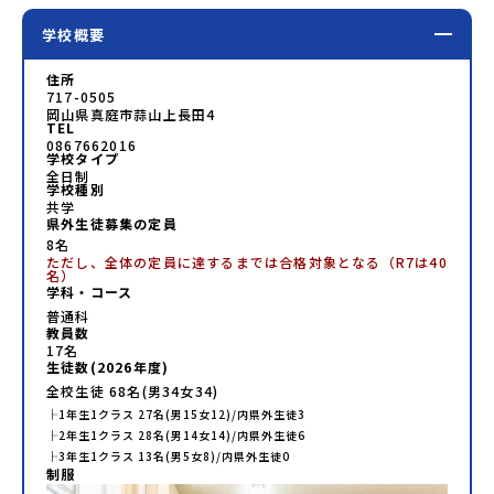
学校概要
住所
717-0505
岡山県真庭市蒜山上長田4
TEL
0867662016
学校タイプ
全日制
学校種別
共学
県外生徒募集の定員
8名
ただし、全体の定員に達するまでは合格対象となる（R7は40
名）
学科・コース
普通科
教員数
17
名
生徒数(
2026
年度)
全校生徒
68
名(男
34
女
34
)
├
1年生
1
クラス
27
名(男
15
女
12
)/内県外生徒
3
├
2年生
1
クラス
28
名(男
14
女
14
)/内県外生徒
6
├
3年生
1
クラス
13
名(男
5
女
8
)/内県外生徒
0
制服