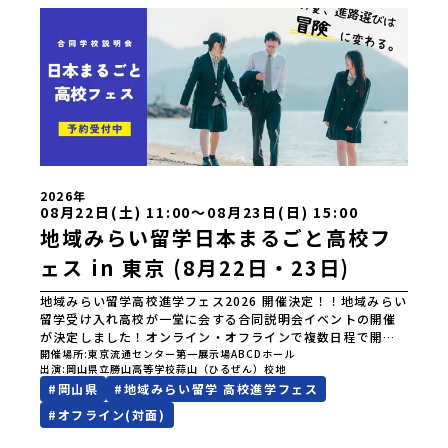
2026年
08月22日(土) 11:00〜08月23日(日) 15:00
地域みらい留学日本まるごと高校フ
ェス in 東京 (8月22日・23日)
地域みらい留学高校進学フェス2026 開催決定！！地域みらい
留学受け入れ高校が一堂に会する合同説明会イベントの開催
が決定しました！オンライン・オフラインで複数日程で開催
いたしますので、奮ってご参加ください。皆様にお会いでき
開催場所
東京流通センター第一展示場ABCDホール
出演
岡山県立勝山高等学校蒜山（ひるぜん）校地
ますことを楽しみにしております。ページ下の「申し込む」
#
岡山県
#
地域みらい留学 高校進学フェス
ボタンより事前予約をお願いいたします。\ 地域みらい留学高
校進学フェス in 東京 (8月22日・23日)/日時2026年8月22日
#
オフライン(対面)
(土)11:00-17:00 8月23日(日)10:30-15:00場所東京
流通センター第一展示場ABCDホール出展校 北海道 北海道