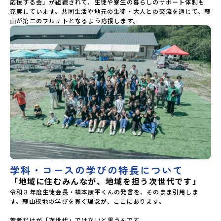
応援する会」が組織されて、生徒や寮生の暮らしのサポート体制も
充実しています。共同生活や地元の生徒・大人との交流を通じて、蒜
山が第二のフルサトとなるよう応援します。 
学科・コースの学びの特長について
「地域に住むみんなが、地域を担う次世代です」
令和３年度生徒会長・槙本康平くんの発言を、そのまま引用しま
す。蒜山校地の学びを貫く理念が、ここにあります。

若者だけが「次世代」ではないと思うんです。
