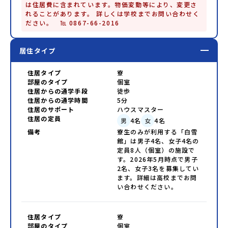
は住居費に含まれています。物価変動等により、変更さ
れることがあります。 詳しくは学校までお問い合わせく
ださい。　℡ 0867-66-2016
居住タイプ
住居タイプ
寮
部屋のタイプ
個室
住居からの通学手段
徒歩
住居からの通学時間
5分
住居のサポート
ハウスマスター
住居の定員
男
4
名
女
4
名
備考
寮生のみが利用する「白雪
館」は男子4名、女子4名の
定員8人（個室）の施設で
す。2026年5月時点で男子
2名、女子3名を募集してい
ます。詳細は高校までお問
い合わせください。
住居タイプ
寮
部屋のタイプ
個室