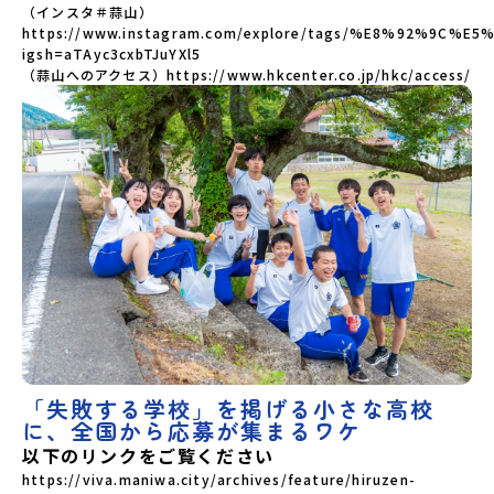
（インスタ＃蒜山）
https://www.instagram.com/explore/tags/%E8%92%9C%E5
igsh=aTAyc3cxbTJuYXl5

（蒜山へのアクセス）https://www.hkcenter.co.jp/hkc/access/
「失敗する学校」を掲げる小さな高校
に、全国から応募が集まるワケ
以下のリンクをご覧ください
https://viva.maniwa.city/archives/feature/hiruzen-