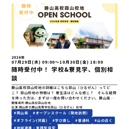
夕張高等学校北海道松前高等学校北海道知内高等学校北海道
上ノ国高等学校北海道奥尻高等学校ニセコ国際高等学校北海
道おといねっぷ美術工芸高等学校北海道幌加内高等学校北海
道苫前商業高等学校北海道斜里高等学校北海道湧別高等学校
北海道大空高等学校北海道平取高等学校北海道上士幌高等学
校北海道大樹高等学校北海道池田高等学校北海道白糠高等学
校北海道標津高等学校北海道羅臼高等学校北海道佐呂間高等
学校北海道雄武高等学校北海道月形高等学校 東北 青森県
立三戸高等学校青森県立名久井農業高等学校岩手県立沼宮内
高等学校岩手県立西和賀高等学校岩手県立大槌高等学校岩手
県立岩泉高等学校岩手県立種市高等学校宮城県中新田高等学
2026年
校秋田県立男鹿海洋高等学校秋田県立矢島高等学校秋田県立
07月29日(水) 09:00〜10月30日(金) 18:00
角館高等学校秋田県立鹿角高等学校山形県立谷地高等学校山
随時受付中！ 学校&寮見学、個別相
形県立長井工業高等学校山形県立新庄神室産業高等学校金山
談
校山形県立高畠高等学校山形県立小国高等学校福島県立川俣
高等学校福島県立只見高等学校福島県立猪苗代高等学校福島
県立川口高等学校 関東 茨城県立大子清流高等学校 中
勝山高校蒜山校地の詳細はこちら蒜山（ひるぜん）ってど
部 新潟県立村上高等学校新潟県立佐渡高等学校新潟県立佐
こ？ 蒜山校地の特徴は？ 寮生活はどんな感じ？ そんな疑問
渡総合高等学校新潟県立羽茂高等学校新潟県立加茂農林高等
を持った方は、まずは一度お問い合わせください。勝山高校
学校新潟県立国際情報高等学校石川県立能登高等学校福井県
蒜山校地の学校および寮の見学については、個別に随時受付
開催場所
勝山高校蒜山校地
出演
岡山県立勝山高等学校蒜山（ひるぜん）校地
立若狭高等学校長野県木曽青峰高等学校長野県白馬高等学校
しております。まずはお電話やメール等でやりとりをさせて
#
岡山県
#
オープンスクール（現地訪問）
富山県立氷見高等学校静岡県立伊豆総合高等学校土肥分校静
いただいた上で、現地にお越しいただける日程を調整いたし
岡県立浜松湖北高等学校佐久間分校 近畿 五條市立西吉野
ます。※お問い合わせに対して、3日ほどお返事にお時間を頂
#
オフライン(対面)
#
学び直し
#
普通科
#
山の近く
農業高等学校和歌山県立串本古座高等学校 中国・四国 島
戴することがあります。【学校情報】岡山県立勝山高校蒜山
#
地域連携・実践型探究
根県立横田高等学校島根県立島根中央高等学校島根県立矢上
校地住 所：岡山県真庭市蒜山上長田4電 話：0867-66-