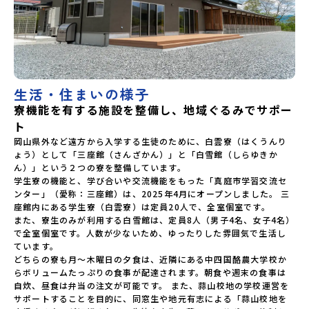
生活・住まいの様子
寮機能を有する施設を整備し、地域ぐるみでサポー
ト
岡山県外など遠方から入学する生徒のために、白雲寮（はくうんり
ょう）として「三座館（さんざかん）」と「白雪館（しらゆきか
ん）」という２つの寮を整備しています。

学生寮の機能と、学び合いや交流機能をもった「真庭市学習交流セ
ンター」（愛称：三座館）は、2025年4月にオープンしました。 三
座館内にある学生寮（白雲寮）は定員20人で、全室個室です。

また、寮生のみが利用する白雪館は、定員8人（男子4名、女子4名）
で全室個室です。人数が少ないため、ゆったりした雰囲気で生活し
ています。

どちらの寮も月〜木曜日の夕食は、近隣にある中四国酪農大学校か
らボリュームたっぷりの食事が配達されます。朝食や週末の食事は
自炊、昼食は弁当の注文が可能です。 また、蒜山校地の学校運営を
サポートすることを目的に、同窓生や地元有志による「蒜山校地を