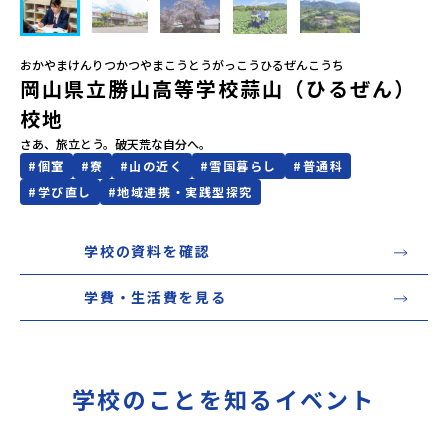
会員登録
MYページログイン
おかやまけんりつかつやまこうとうがっこうひるぜんこうち
岡山県立勝山高等学校蒜山（ひるぜん）
校地
さあ、旅立とう。破天荒な自分へ。
#
個室
#
寮
#
山の近く
#
雪国暮らし
#
普通科
#
学び直し
#
地域連携・実践型探究
学校の資料を確認
学費・生活費を見る
学校のことを知るイベント