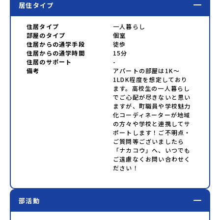
居住タイプ
住居タイプ
一人暮らし
部屋のタイプ
個室
住居からの通学手段
徒歩
住居からの通学時間
15分
住居のサポート
-
備考
アパートの部屋は1K〜
1LDK程度を想定しており
ます。高校生の一人暮らし
でご心配が尽きないと思い
ますが、町職員や学校魅力
化コーディネーターが地域
の方々や学校と連携してサ
ポートします！ご不明点・
ご質問等ございましたら
「ナカコウ」へ、いつでも
ご遠慮なくお問い合わせく
ださい！
部活動