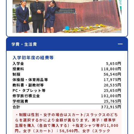
学費・生活費
入学初年度の経費等
入学金
5,650円
授業料
118,800円
制服
56,540円
体操服・体育用品等
17,975円
教科書・副教材等
20,535円
PC・タブレット等
25,650円
修学旅行積立金
102,000円
学校諸費
25,765円
合計
372,915円
・制服は性別・女子の場合はスカート/スラックスのどち
らを選択するかにより金額が異なります。男子：標準学
生服を購入（各自で購入する）＋指定シャツ等が11,000
円。女子（スカート）：56,540円、女子（スラック