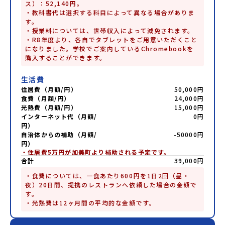
ス）：52,140円。

・教科書代は選択する科目によって異なる場合がありま
す。

・授業料については、世帯収入によって減免されます。

・R8年度より、各自でタブレットをご用意いただくこと
になりました。学校でご案内しているChromebookを
購入することができます。
生活費
住居費（月額/円）
50,000円
食費（月額/円）
24,000円
光熱費（月額/円）
15,000円
インターネット代（月額/
0円
円）
自治体からの補助（月額/
-50000円
円）
・住居費5万円が加美町より補助される予定です。
合計
39,000円
・食費については、一食あたり600円を1日2回（昼・
夜）20日間、提携のレストランへ依頼した場合の金額で
す。

・光熱費は12ヶ月間の平均的な金額です。