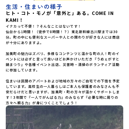
生活・住まいの様子
ヒト・コト・モノが「意外と」ある。COME IN
KAMI！
イナカって不便！？そんなことはないです！

仙台から1時間！（徒歩で8時間！？）東北新幹線古川駅までは30
分。町の中にも便利なスーパーや人との関わりが好きな人には商店
が十分にありますよ。

加美町の魅力はズバリ、多様なコンテンツと温かな町の人！町のイ
ベントには必ずと言って良いほどお声かけいただき『うめぇがすと
鍋まつり』や各種イベント出店、災害時・清掃のボランティア活動
に参加しています。

住まいは民間のアパートおよび地域の方々のご自宅での下宿を予定
しています。高校生の一人暮らしはご本人も保護者のみなさんも不
安だらけだと思いますが、加美町・町の方々が温かくサポートしま
す！3年間で『一人でがんばる力』のみならず『必要な時に周りの
方々へ頼る力』が身につくことでしょう！