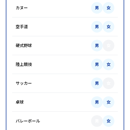
カヌー
男
女
空手道
男
女
硬式野球
男
女
陸上競技
男
女
サッカー
男
女
卓球
男
女
バレーボール
男
女