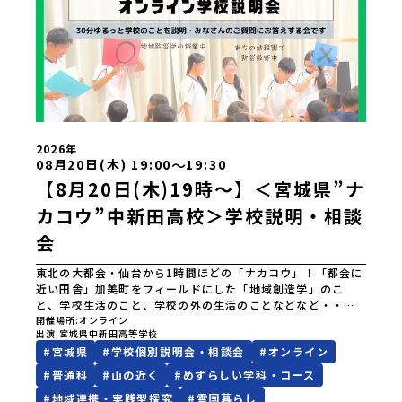
2026年
〜
08月20日(木) 19:00
19:30
【8月20日(木)19時〜】＜宮城県”ナ
カコウ”中新田高校＞学校説明・相談
会
東北の大都会・仙台から1時間ほどの「ナカコウ」！「都会に
近い田舎」加美町をフィールドにした「地域創造学」のこ
と、学校生活のこと、学校の外の生活のことなどなど・・・
お伝えします。＼NEW／2027年度入学生より「普通科」から
開催場所
オンライン
出演
宮城県中新田高等学校
「未来創造科（仮称）」へ！どうぞお気軽にご参加くださ
#
宮城県
#
学校個別説明会・相談会
#
オンライン
い！※「この日はちょっと・・・」、「仕事の都合で他の時
間がいいなぁ」等ございましたらお気軽にご相談ください。
#
普通科
#
山の近く
#
めずらしい学科・コース
【宮城県中新田高等学校】なんでもお問合せフォーム
#
地域連携・実践型探究
#
雪国暮らし
*****【宮城県中新田高等学校】がわかるリンク一覧！▼学校