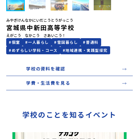
会員登録
MYページログイン
みやぎけんなかにいだこうとうがっこう
宮城県中新田高等学校
えがこう　なかこう　さあいこう！
#
個室
#
一人暮らし
#
雪国暮らし
#
普通科
#
めずらしい学科・コース
#
地域連携・実践型探究
学校の資料を確認
学費・生活費を見る
学校のことを知るイベント