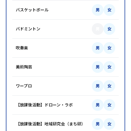
バスケットボール
男
女
バドミントン
男
女
吹奏楽
男
女
美術陶芸
男
女
ワープロ
男
女
【放課後活動】ドローン・ラボ
男
女
【放課後活動】地域研究会（まち研）
男
女