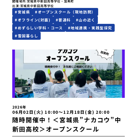
まるっと知ってもらうことができる体験型のオープンスクー
開催場所
宮城県中新田高等学校・加美町
出演
宮城県中新田高等学校
ルです。ーーーーーー＜ツアー内容案＞（行程は変更になる
#
宮城県
#
オープンスクール（現地訪問）
場合がございます）AM：・鳴瀬川にてカヌー体験（カヌー部
顧問・カヌー部生徒・地域の方がサポートします！）・留学
#
オフライン(対面)
#
普通科
#
山の近く
生が住んでいるアパート・美味しい食堂で学校・留学制度に
#
めずらしい学科・コース
#
地域連携・実践型探究
ついて説明・アパート見学・学校・説明見学PM：・石畳の商
店街を「まちブラ」 ちょっと寄り道しておやつタイムもあ
#
雪国暮らし
るかも！？ーーーーーーちょっとこの学校に行ってみたい
な、まちの様子をみてみたいな、一人暮らしってどんな感
じ？少しでも気になった方はぜひ宮城県加美町・中新田高校
にお越しください！※「この日はちょっと・・・」、「仕事
の都合で他の時間がいいなぁ」等ございましたらお気軽にご
相談ください。【宮城県中新田高等学校】なんでもお問合せ
フォーム*****【宮城県中新田高等学校】がわかるリンク一
覧！▼学校の魅力が一度にわかるパンフレットはこちらから
ダウンロードできます！▼要チェック！学校の目玉！「地域
創造学」の学びがつまったPR動画▼随時更新！地域みらい留
学【中新田高校】ページ▼学校HP▼SNSはコチラ！インスタ
グラムフェイスブック公式LINE▼個別のご相談もいつでもお
待ちしております。TEL : 0229-63-3022メール : nakani-
2026年
06月02日(火) 10:00〜12月18日(金) 20:00
h@od.myswan.ed.jp
随時開催中！＜宮城県”ナカコウ”中
新田高校＞オープンスクール