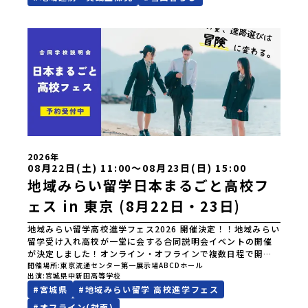
の魅力が一度にわかるパンフレットはこちらからダウンロー
ドできます！▼要チェック！学校の目玉！「地域創造学」の
学びがつまったPR動画▼随時更新！地域みらい留学【中新田
高校】ページ▼学校HP▼SNSはコチラ！インスタグラムフェ
イスブック公式LINE▼お電話かメールでのお問い合わせも、
いつでもお待ちしています！TEL : 0229-63-3022メール :
nakani-h@od.myswan.ed.jp
2026年
08月22日(土) 11:00〜08月23日(日) 15:00
地域みらい留学日本まるごと高校フ
ェス in 東京 (8月22日・23日)
地域みらい留学高校進学フェス2026 開催決定！！地域みらい
留学受け入れ高校が一堂に会する合同説明会イベントの開催
が決定しました！オンライン・オフラインで複数日程で開催
いたしますので、奮ってご参加ください。皆様にお会いでき
開催場所
東京流通センター第一展示場ABCDホール
出演
宮城県中新田高等学校
ますことを楽しみにしております。ページ下の「申し込む」
#
宮城県
#
地域みらい留学 高校進学フェス
ボタンより事前予約をお願いいたします。\ 地域みらい留学高
校進学フェス in 東京 (8月22日・23日)/日時2026年8月22日
#
オフライン(対面)