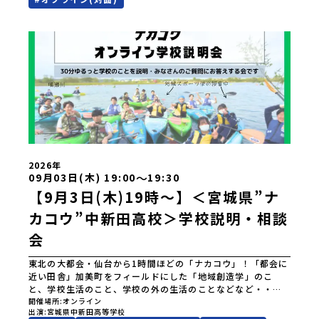
(土)11:00-17:00 8月23日(日)10:30-15:00場所東京
流通センター第一展示場ABCDホール出展校 北海道 北海道
夕張高等学校北海道松前高等学校北海道知内高等学校北海道
上ノ国高等学校北海道奥尻高等学校ニセコ国際高等学校北海
道おといねっぷ美術工芸高等学校北海道幌加内高等学校北海
道苫前商業高等学校北海道斜里高等学校北海道湧別高等学校
北海道大空高等学校北海道平取高等学校北海道上士幌高等学
校北海道大樹高等学校北海道池田高等学校北海道白糠高等学
校北海道標津高等学校北海道羅臼高等学校北海道佐呂間高等
学校北海道雄武高等学校北海道月形高等学校 東北 青森県
立三戸高等学校青森県立名久井農業高等学校岩手県立沼宮内
高等学校岩手県立西和賀高等学校岩手県立大槌高等学校岩手
県立岩泉高等学校岩手県立種市高等学校宮城県中新田高等学
2026年
校秋田県立男鹿海洋高等学校秋田県立矢島高等学校秋田県立
〜
09月03日(木) 19:00
19:30
角館高等学校秋田県立鹿角高等学校山形県立谷地高等学校山
【9月3日(木)19時〜】＜宮城県”ナ
形県立長井工業高等学校山形県立新庄神室産業高等学校金山
校山形県立高畠高等学校山形県立小国高等学校福島県立川俣
カコウ”中新田高校＞学校説明・相談
高等学校福島県立只見高等学校福島県立猪苗代高等学校福島
会
県立川口高等学校 関東 茨城県立大子清流高等学校 中
部 新潟県立村上高等学校新潟県立佐渡高等学校新潟県立佐
東北の大都会・仙台から1時間ほどの「ナカコウ」！「都会に
渡総合高等学校新潟県立羽茂高等学校新潟県立加茂農林高等
近い田舎」加美町をフィールドにした「地域創造学」のこ
学校新潟県立国際情報高等学校石川県立能登高等学校福井県
と、学校生活のこと、学校の外の生活のことなどなど・・・
立若狭高等学校長野県木曽青峰高等学校長野県白馬高等学校
お伝えします。＼NEW／2027年度入学生より「普通科」から
開催場所
オンライン
富山県立氷見高等学校静岡県立伊豆総合高等学校土肥分校静
出演
宮城県中新田高等学校
「未来創造科（仮称）」へ！どうぞお気軽にご参加くださ
岡県立浜松湖北高等学校佐久間分校 近畿 五條市立西吉野