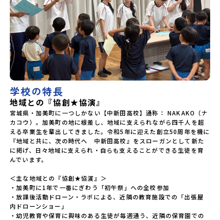
学校の特長
地域との『協創★協演』
宮城県・加美町に一つしかない【中新田高校】通称： NAKAKO（ナ
カコウ）。加美町の地に根差し、地域に支えられながら四千人を超
える卒業生を輩出してきました。令和5年に迎えた創立50周年を機に
『地域と共に、次の時代へ　中新田高校』をスローガンとして新た
に掲げ、日々地域に支えられ・自らも支えることができる生徒を育
んでいます。

＜主な地域との『協創★協演』＞

・加美町に1年で一番にぎわう「初午祭」への全校参加

・放課後活動ドローン・ラボによる、近隣の教育施設での「出張屋
内ドローンショー」

・幼児教育や保育に興味のある生徒が毎週通う、近隣の保育園での