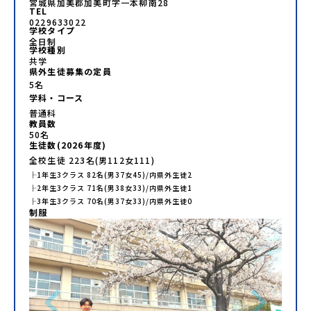
宮城県加美郡加美町字一本柳南28
TEL
0229633022
学校タイプ
全日制
学校種別
共学
県外生徒募集の定員
5名
学科・コース
普通科
教員数
50
名
生徒数(
2026
年度)
全校生徒
223
名(男
112
女
111
)
├
1年生
3
クラス
82
名(男
37
女
45
)/内県外生徒
2
├
2年生
3
クラス
71
名(男
38
女
33
)/内県外生徒
1
├
3年生
3
クラス
70
名(男
37
女
33
)/内県外生徒
0
制服