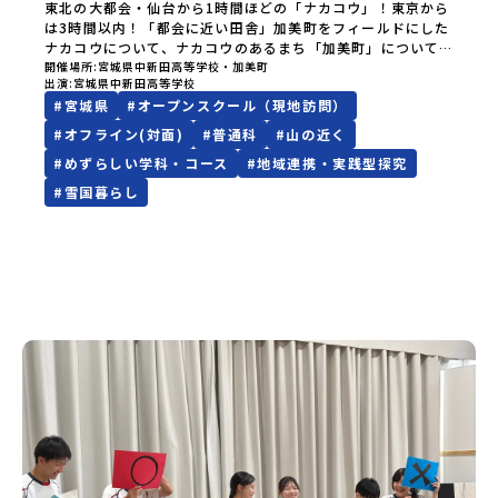
東北の大都会・仙台から1時間ほどの「ナカコウ」！東京から
は3時間以内！「都会に近い田舎」加美町をフィールドにした
ナカコウについて、ナカコウのあるまち「加美町」について
ご要望に応じてご案内するオーダーメイドなオープンスクー
開催場所
宮城県中新田高等学校・加美町
出演
宮城県中新田高等学校
ルです。ちょっとこの学校に行ってみたいな、まちの様子を
#
宮城県
#
オープンスクール（現地訪問）
みてみたいな、一人暮らしってどんな感じ？少しでも気にな
った方はぜひ宮城県加美町・中新田高校にお越しください！
#
オフライン(対面)
#
普通科
#
山の近く
お申し込みいただいた後、担当よりご連絡を差し上げ日程を
#
めずらしい学科・コース
#
地域連携・実践型探究
調整させていただきます。事前のご相談は下記のフォームを
ご利用ください。【宮城県中新田高等学校】なんでもお問合
#
雪国暮らし
せフォーム*****【宮城県中新田高等学校】がわかるリンク一
覧！▼学校の魅力が一度にわかるパンフレットはこちらから
ダウンロードできます！▼要チェック！学校の目玉！「地域
創造学」の学びがつまったPR動画▼随時更新！地域みらい留
学【中新田高校】ページ▼学校HP▼SNSはコチラ！インスタ
グラムフェイスブック公式LINE▼個別のご相談もいつでもお
待ちしております。TEL : 0229-63-3022メール : nakani-
h@od.myswan.ed.jp