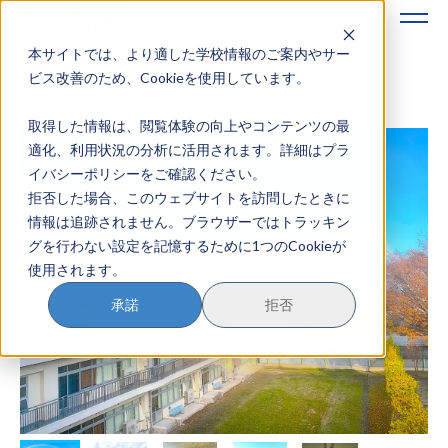
本サイトでは、より適した学校情報のご案内やサー
地域みらい留学のすすめかた
ビス改善のため、Cookieを使用しています。
取得した情報は、閲覧体験の向上やコンテンツの最
地域みらい留学とは
適化、利用状況の分析に活用されます。詳細はプラ
イバシーポリシーをご確認ください。
学校を探す
拒否した場合、このウェブサイトを訪問したときに
情報は追跡されません。ブラウザーではトラッキン
イベントを探す
グを行わない設定を記憶するために1つのCookieが
使用されます。
おためし地域留学
承諾
拒否
マガジン
奨学金について
？
イベント参加方法