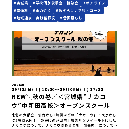
#
宮城県
#
学校個別説明会・相談会
#
オンライン
い！※「この日はちょっと・・・」、「仕事の都合で他の時
農業高等学校和歌山県立串本古座高等学校 中国・四国 島
間がいいなぁ」等ございましたらお気軽にご相談ください。
根県立横田高等学校島根県立島根中央高等学校島根県立矢上
#
普通科
#
山の近く
#
めずらしい学科・コース
【宮城県中新田高等学校】なんでもお問合せフォーム
高等学校島根県立隠岐島前高等学校岡山県立勝山高等学校
#
地域連携・実践型探究
#
雪国暮らし
*****【宮城県中新田高等学校】がわかるリンク一覧！▼学校
蒜山校地広島県立加計高等学校芸北分校広島県立大崎海星高
の魅力が一度にわかるパンフレットはこちらからダウンロー
等学校愛媛県立南宇和高等学校愛媛県立宇和島南高等学校(宇
ドできます！▼要チェック！学校の目玉！「地域創造学」の
和島水産・宇南中等)愛媛県立野村高等学校愛媛県立弓削高等
学びがつまったPR動画▼随時更新！地域みらい留学【中新田
学校愛媛県立上浮穴高等学校愛媛県立今治工業高等学校高知
高校】ページ▼学校HP▼SNSはコチラ！インスタグラムフェ
県立嶺北高等学校高知県立四万十高等学校高知県立中村高等
イスブック公式LINE▼お電話かメールでのお問い合わせも、
学校西土佐分校高知県立高知農業高等学校 九州 佐賀県立
いつでもお待ちしています！TEL : 0229-63-3022メール :
有田工業高等学校熊本県立小国高等学校熊本県立矢部高等学
nakani-h@od.myswan.ed.jp
校佐賀県立牛津高等学校鹿児島県立沖永良部高等学校鹿児島
県立志布志高等学校宮崎県立飯野高等学校宮崎県立高千穂高
等学校鹿児島県立古仁屋高等学校沖縄県立久米島高等学校私
立高校国際高等専門学校（石川県）開志国際高等学校(新潟県)
広島三育学院高等学校(広島県) ※2日目のみ参加
2026年
09月05日(土) 10:00〜09月05日(土) 17:00
NEW＼秋の巻／＜宮城県”ナカコ
ウ”中新田高校＞オープンスクール
東北の大都会・仙台から1時間ほどの「ナカコウ」！東京から
は3時間以内！「都会に近い田舎」加美町をフィールドにした
ナカコウについて、ナカコウのあるまち「加美町」について