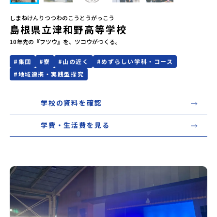
しまねけんりつつわのこうとうがっこう
会員登録
MYページログイン
島根県立津和野高等学校
10年先の『フツウ』を、ツコウがつくる。

#
集団
#
寮
#
山の近く
#
めずらしい学科・コース
#
地域連携・実践型探究
学校の資料を確認
学費・生活費を見る