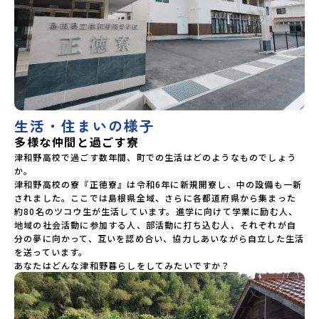
生活・住まいの様子
多様な仲間と過ごす寮
津和野高校で過ごす数年間、町での生活はどのようなものでしょう
か。

津和野高校の寮『正徳寮』は令和6年に新規開寮し、中の設備も一新
されました。ここでは島根県全域、さらに各都道府県から集まった
約80名のツコウ生が生活しています。進学に向けて学業に励む人、
地域の社会活動に参加する人、部活動に打ち込む人、それぞれが自
分の夢に向かって、互いを認め合い、協力しあいながら自立した生活
を送っています。

あなたはどんな津和野暮らしをしてみたいですか？