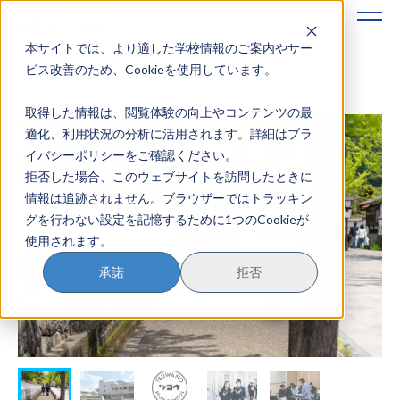
本サイトでは、より適した学校情報のご案内やサー
地域みらい留学のすすめかた
ビス改善のため、Cookieを使用しています。
取得した情報は、閲覧体験の向上やコンテンツの最
地域みらい留学とは
適化、利用状況の分析に活用されます。詳細はプラ
イバシーポリシーをご確認ください。
学校を探す
拒否した場合、このウェブサイトを訪問したときに
情報は追跡されません。ブラウザーではトラッキン
イベントを探す
グを行わない設定を記憶するために1つのCookieが
使用されます。
おためし地域留学
承諾
拒否
マガジン
奨学金について
？
イベント参加方法