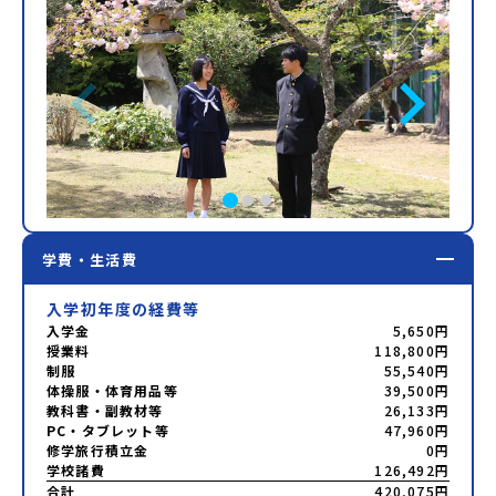
学費・生活費
入学初年度の経費等
入学金
5,650円
授業料
118,800円
制服
55,540円
体操服・体育用品等
39,500円
教科書・副教材等
26,133円
PC・タブレット等
47,960円
修学旅行積立金
0円
学校諸費
126,492円
合計
420,075円