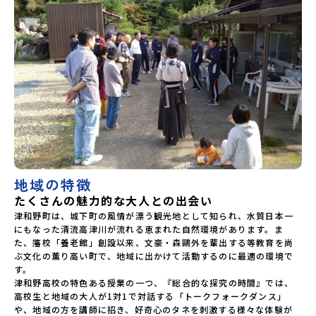
地域の特徴
たくさんの魅力的な大人との出会い
津和野町は、城下町の風情が漂う観光地として知られ、水質日本一
にもなった清流高津川が流れる恵まれた自然環境があります。ま
た、藩校「養老館」創設以来、文豪・森鷗外を輩出する等教育を尚
ぶ文化の薫り高い町で、地域に出かけて活動するのに最適の環境で
す。

津和野高校の特色ある授業の一つ、『総合的な探究の時間』では、
高校生と地域の大人が1対1で対話する「トークフォークダンス」
や、地域の方を講師に招き、好奇心のタネを刺激する様々な体験が