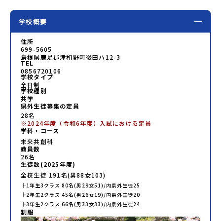
学校概要
住所
699-5605
島根県鹿足郡津和野町後田ハ12-3
TEL
0856720106
学校タイプ
全日制
学校種別
共学
県外生徒募集の定員
28名
※2024年度（令和6年度）入試における定員
学科・コース
未来共創科
教員数
26
名
生徒数(
2025
年度)
全校生徒
191
名(男
88
女
103
)
├
1年生
3
クラス
80
名(男
29
女
51
)/内県外生徒
25
├
2年生
2
クラス
45
名(男
26
女
19
)/内県外生徒
20
├
3年生
2
クラス
66
名(男
33
女
33
)/内県外生徒
24
制服