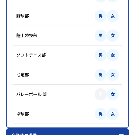
野球部
男
女
陸上競技部
男
女
ソフトテニス部
男
女
弓道部
男
女
バレーボール 部
男
女
卓球部
男
女