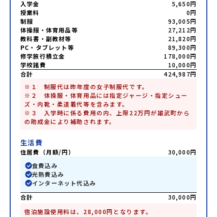
入学金
5,650円
授業料
0円
制服
93,005円
体操服・体育用品等
27,212円
教科書・副教材等
21,820円
PC・タブレット等
89,300円
修学旅行積立金
178,000円
学校諸費
10,000円
合計
424,987円
※１　制服代は昨年度の女子制服代です。

※２　体操服・体育用品には指定ジャージ・指定シュー
ズ・内靴・柔道着代等を含みます。

※３　入学時に係る費用の内、上限22万円が雄武町から
の助成金により補助されます。
生活費
住居費（月額/円）
30,000円
食費込み
光熱費込み
インターネット代込み
合計
30,000円
宿泊施設使用料は、28,000円となります。