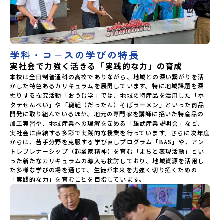
学科・コースの学びの特長
実社会で力強く活きる「実践的な力」の育成
本校は全日制普通科の高校でありながら、地域との深い繋がりを活
かした特色あるカリキュラムを展開しています。特に地域課題を深
掘りする探究活動「おうむ学」では、地域の特産品を活用した「ホ
タテせんべい」や「韃靼（だったん）そばラーメン」といった商品
開発に取り組んでいるほか、地元の専門家を講師に招いた特産品の
加工実習や、地域産業への理解を深める「雄武産業説明会」など、
実社会に直結する多彩で実践的な授業を行っています。さらに次年度
からは、苦手分野を克服する学び直しプログラム「BAS」や、アン
トレプレナーシップ（起業家精神）を育む「まちと表現活動」とい
った新たなカリキュラムの導入も検討しており、地域資源を活用し
た多様な学びの場を通じて、生徒が未来を力強く切り拓くための