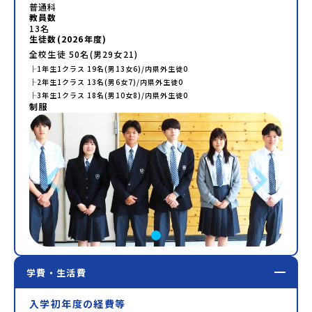
普通科
教員数
13
名
生徒数(
2026
年度)
全校生徒
50
名(男
29
女
21
)
├
1年生
1
クラス
19
名(男
13
女
6
)/内県外生徒
0
├
2年生
1
クラス
13
名(男
6
女
7
)/内県外生徒
0
├
3年生
1
クラス
18
名(男
10
女
8
)/内県外生徒
0
制服
学費・生活費
入学初年度の経費等