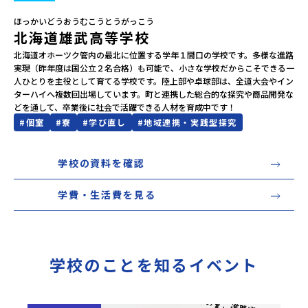
ほっかいどうおうむこうとうがっこう
会員登録
MYページログイン
北海道雄武高等学校
北海道オホーツク管内の最北に位置する学年１間口の学校です。多様な進路
実現（昨年度は国公立２名合格）も可能で、小さな学校だからこそできる一
人ひとりを主役として育てる学校です。陸上部や卓球部は、全道大会やイン
ターハイへ複数回出場しています。町と連携した総合的な探究や商品開発な
どを通して、卒業後に社会で活躍できる人材を育成中です！
#
個室
#
寮
#
学び直し
#
地域連携・実践型探究
学校の資料を確認
学費・生活費を見る
学校のことを知るイベント