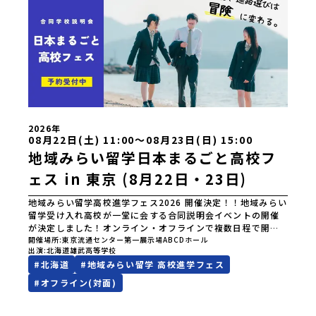
2026年
08月22日(土) 11:00〜08月23日(日) 15:00
地域みらい留学日本まるごと高校フ
ェス in 東京 (8月22日・23日)
地域みらい留学高校進学フェス2026 開催決定！！地域みらい
留学受け入れ高校が一堂に会する合同説明会イベントの開催
が決定しました！オンライン・オフラインで複数日程で開催
いたしますので、奮ってご参加ください。皆様にお会いでき
開催場所
東京流通センター第一展示場ABCDホール
出演
北海道雄武高等学校
ますことを楽しみにしております。ページ下の「申し込む」
#
北海道
#
地域みらい留学 高校進学フェス
ボタンより事前予約をお願いいたします。\ 地域みらい留学高
校進学フェス in 東京 (8月22日・23日)/日時2026年8月22日
#
オフライン(対面)
(土)11:00-17:00 8月23日(日)10:30-15:00場所東京
流通センター第一展示場ABCDホール出展校 北海道 北海道