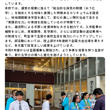
高等学校島根県立矢上高等学校島根県立隠岐島前高等学校岡
しています。

山県立勝山高等学校 蒜山校地広島県立加計高等学校芸北分
本校では、通常の授業に加えて「総合的な探究の時間（おうむ
校広島県立大崎海星高等学校愛媛県立南宇和高等学校愛媛県
学）」を始めとする地域と連携した特徴あるカリキュラムを設定
立宇和島南高等学校(宇和島水産・宇南中等)愛媛県立野村高等
し、地域課題解決学習を通じて、変化の激しい現代社会で活きる
学校愛媛県立弓削高等学校愛媛県立上浮穴高等学校愛媛県立
「実践的な力」の育成を目指しているのが特徴です。

今治工業高等学校高知県立嶺北高等学校高知県立四万十高等
また、雄武町による手厚い支援体制も大きな魅力です。入学経費の
学校高知県立中村高等学校西土佐分校高知県立高知農業高等
補助をはじめ、資格取得、見学旅行、さらには部活動の遠征費用へ
学校 九州 佐賀県立有田工業高等学校熊本県立小国高等学
の助成など、町全体で生徒の高校生活を強力にバックアップしてい
校熊本県立矢部高等学校佐賀県立牛津高等学校鹿児島県立沖
永良部高等学校宮崎県立飯野高等学校宮崎県立高千穂高等学
ます。部活動においては、陸上部が4年連続で全国大会出場を果たす
校鹿児島県立古仁屋高等学校沖縄県立久米島高等学校私立高
など、多方面で目覚ましい成果を上げています。

校国際高等専門学校（石川県）開志国際高等学校(新潟県)広島
令和9年度からは全国募集も開始され、より多様な背景を持つ生徒が
三育学院高等学校(広島県) ※2日目のみ参加
集う、新たな学びの場へと進化を遂げようとしています。