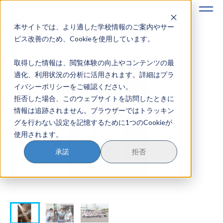
本サイトでは、より適した学校情報のご案内やサー
地域みらい留学のすすめかた
ビス改善のため、Cookieを使用しています。
取得した情報は、閲覧体験の向上やコンテンツの最
地域みらい留学とは
適化、利用状況の分析に活用されます。詳細はプラ
イバシーポリシーをご確認ください。
学校を探す
拒否した場合、このウェブサイトを訪問したときに
情報は追跡されません。ブラウザーではトラッキン
イベントを探す
グを行わない設定を記憶するために1つのCookieが
使用されます。
おためし地域留学
承諾
拒否
マガジン
奨学金について
？
イベント参加方法