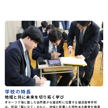
夕張高等学校北海道松前高等学校北海道知内高等学校北海道
上ノ国高等学校北海道奥尻高等学校ニセコ国際高等学校北海
道おといねっぷ美術工芸高等学校北海道幌加内高等学校北海
道苫前商業高等学校北海道斜里高等学校北海道湧別高等学校
北海道大空高等学校北海道平取高等学校北海道上士幌高等学
校北海道大樹高等学校北海道池田高等学校北海道白糠高等学
校北海道標津高等学校北海道羅臼高等学校北海道佐呂間高等
学校北海道雄武高等学校北海道月形高等学校 東北 青森県
立三戸高等学校青森県立名久井農業高等学校岩手県立沼宮内
高等学校岩手県立西和賀高等学校岩手県立大槌高等学校岩手
県立岩泉高等学校岩手県立種市高等学校宮城県中新田高等学
校秋田県立男鹿海洋高等学校秋田県立矢島高等学校秋田県立
角館高等学校秋田県立鹿角高等学校山形県立谷地高等学校山
形県立長井工業高等学校山形県立新庄神室産業高等学校金山
校山形県立高畠高等学校山形県立小国高等学校福島県立川俣
高等学校福島県立只見高等学校福島県立猪苗代高等学校福島
県立川口高等学校 関東 茨城県立大子清流高等学校 中
部 新潟県立村上高等学校新潟県立佐渡高等学校新潟県立佐
渡総合高等学校新潟県立羽茂高等学校新潟県立中条高等学校
新潟県立加茂農林高等学校新潟県立国際情報高等学校石川県
立能登高等学校福井県立若狭高等学校長野県木曽青峰高等学
学校の特長
校長野県白馬高等学校富山県立氷見高等学校静岡県立伊豆総
合高等学校土肥分校静岡県立浜松湖北高等学校佐久間分校
地域と共に未来を切り拓く学び
近畿 五條市立西吉野農業高等学校和歌山県立串本古座高等
オホーツク海に面した自然豊かな雄武町に位置する雄武高等学校
学校 中国・四国 島根県立横田高等学校島根県立島根中央
は、校訓「風に立て」のもと、地域と密着した特色ある教育を推進