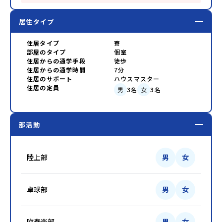
居住タイプ
住居タイプ
寮
部屋のタイプ
個室
住居からの通学手段
徒歩
住居からの通学時間
7分
住居のサポート
ハウスマスター
住居の定員
男
3
名
女
3
名
部活動
陸上部
男
女
卓球部
男
女
吹奏楽部
男
女