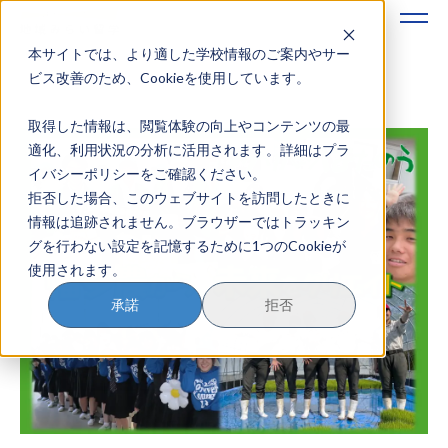
本サイトでは、より適した学校情報のご案内やサー
地域みらい留学のすすめかた
ビス改善のため、Cookieを使用しています。
取得した情報は、閲覧体験の向上やコンテンツの最
地域みらい留学とは
適化、利用状況の分析に活用されます。詳細はプラ
イバシーポリシーをご確認ください。
学校を探す
拒否した場合、このウェブサイトを訪問したときに
情報は追跡されません。ブラウザーではトラッキン
イベントを探す
グを行わない設定を記憶するために1つのCookieが
使用されます。
おためし地域留学
承諾
拒否
マガジン
奨学金について
？
イベント参加方法