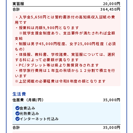
実習服
20,000円
合計
364,450円
・入学金5,650円とは誓約書添付の高知県収入証紙の費
用です

・授業料は月額9,900円となります

　※就学支援金制度あり、支出要件が満たされれば全額
支給

・制服は男子45,000円程度、女子25,000円程度（必須
もの）

・体操服、教科書、学校諸費、実習服については、選択
する科によって必要額が異なります

・PC/タブレット等は県より無償貸与されます

・修学旅行費用は１年生の秋頃から１２分割で積立を行
います

※上記掲載の必要経費は令和8年度の額となります
生活費
住居費（月額/円）
35,000円
食費込み
光熱費込み
インターネット代込み
合計
35,000円