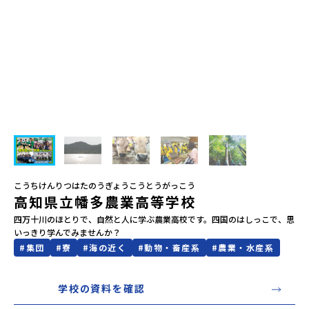
会員登録
MYページログイン
こうちけんりつはたのうぎょうこうとうがっこう
高知県立幡多農業高等学校
四万十川のほとりで、自然と人に学ぶ農業高校です。四国のはしっこで、思
いっきり学んでみませんか？
#
集団
#
寮
#
海の近く
#
動物・畜産系
#
農業・水産系
学校の資料を確認