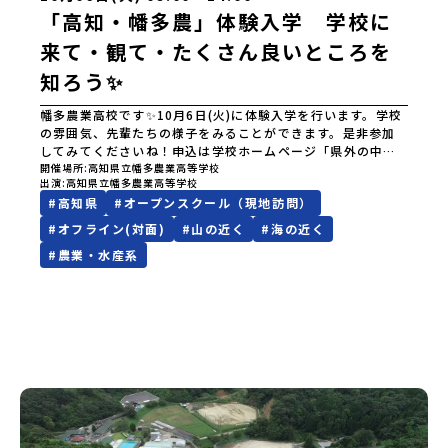
「高知・幡多農」体験入学 学校に
来て・観て・たくさん良いところを
知ろう✨
幡多農業高校です✨10月6日(火)に体験入学を行います。学校
の雰囲気、先輩たちの様子をみることができます。是非参加
してみてくださいね！申込は学校ホームページ「県外の中学
生へ」ページにある応募フォームより申込みください。※申
開催場所
高知県立幡多農業高等学校
出演
高知県立幡多農業高等学校
込締切⇨9月10日(木)たくさんのご応募お待ちしています😄そ
#
高知県
#
オープンスクール（現地訪問）
の他リンク◎はたのうインスタ
#
オフライン(対面)
#
山の近く
#
海の近く
#
農業・水産系