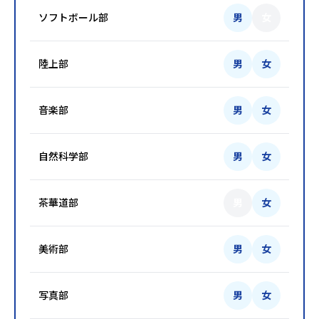
ソフトボール部
男
女
陸上部
男
女
音楽部
男
女
自然科学部
男
女
茶華道部
男
女
美術部
男
女
写真部
男
女