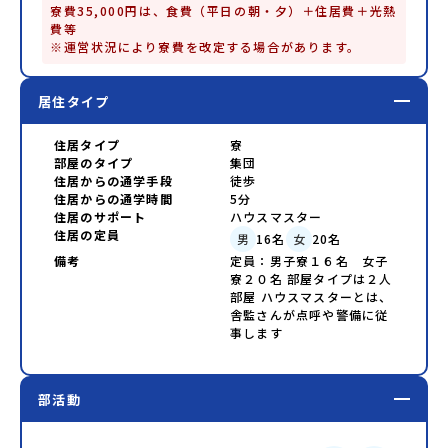
寮費35,000円は、食費（平日の朝・夕）＋住居費＋光熱
費等

※運営状況により寮費を改定する場合があります。
居住タイプ
住居タイプ
寮
部屋のタイプ
集団
住居からの通学手段
徒歩
住居からの通学時間
5分
住居のサポート
ハウスマスター
住居の定員
男
16
名
女
20
名
備考
定員：男子寮１６名 女子
寮２０名 部屋タイプは２人
部屋 ハウスマスターとは、
舎監さんが点呼や警備に従
事します
部活動