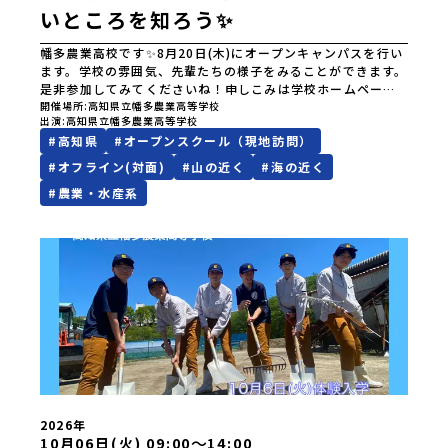
いところを知ろう✨
幡多農業高校です✨8月20日(木)にオープンキャンパスを行い
ます。学校の雰囲気、先輩たちの様子をみることができます。
是非参加してみてくださいね！申しこみは学校ホームページ
「県外の中学生へ」ページにある応募フォームより申込みく
開催場所
高知県立幡多農業高等学校
出演
高知県立幡多農業高等学校
ださい。※申込締切⇨8月4日(木)たくさんのご応募お待ちし
#
高知県
#
オープンスクール（現地訪問）
ています😄その他リンク◎はたのうインスタ
#
オフライン(対面)
#
山の近く
#
海の近く
#
農業・水産系
2026年
〜
10月06日(火) 09:00
14:00