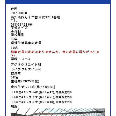
住所
787-0010
高知県四万十市古津賀3711番地
TEL
0880342166
学校タイプ
全日制
学校種別
共学
県外生徒募集の定員
10名
募集定員の定めはありませんが、寮の定員に限りがありま
す。
学科・コース
アグリクリエイト科
ライフクリエイト科
教員数
58
名
生徒数(
2025
年度)
全校生徒
208
名(男
77
女
131
)
├
1年生
4
クラス
64
名(男
22
女
42
)/内県外生徒
0
├
2年生
4
クラス
77
名(男
26
女
51
)/内県外生徒
0
├
3年生
4
クラス
67
名(男
29
女
38
)/内県外生徒
0
制服