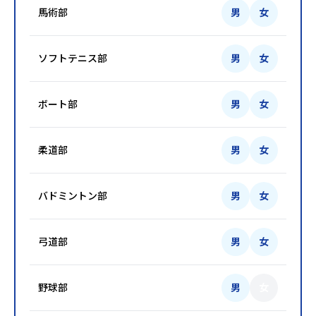
馬術部
男
女
ソフトテニス部
男
女
ボート部
男
女
柔道部
男
女
バドミントン部
男
女
弓道部
男
女
野球部
男
女