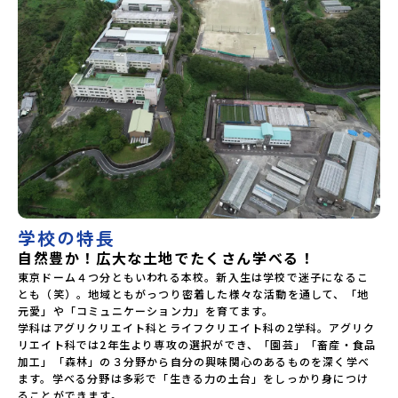
学校の特長
自然豊か！広大な土地でたくさん学べる！
東京ドーム４つ分ともいわれる本校。新入生は学校で迷子になるこ
とも（笑）。地域ともがっつり密着した様々な活動を通して、「地
元愛」や「コミュニケーション力」を育てます。

学科はアグリクリエイト科とライフクリエイト科の2学科。アグリク
リエイト科では2年生より専攻の選択ができ、「園芸」「畜産・食品
加工」「森林」の３分野から自分の興味関心のあるものを深く学べ
ます。学べる分野は多彩で「生きる力の土台」をしっかり身につけ
ることができます。