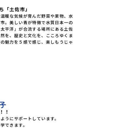
ち「土佐市」
と温暖な気候が育んだ野菜や果物、水
佐市。美しい青が特徴で水質日本一の
「太平洋」が合流する場所にある土佐
自然を、歴史と文化を、こころゆくま
」の魅力を５感で感じ、楽しもうじゃ
子
！！
ようにサポートしています。

見学できます。