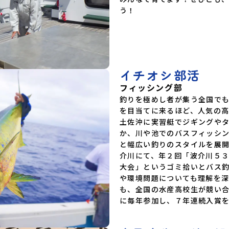
う！
イチオシ部活
フィッシング部
釣りを極めし者が集う全国で
を目当てに来るほど、人気の
土佐沖に実習艇でジギングや
か、川や池でのバスフィッシ
と幅広い釣りのスタイルを展
介川にて、年２回「波介川５３P
大会」というゴミ拾いとバス
や環境問題についても理解を
も、全国の水産高校生が競い
に毎年参加し、７年連続入賞