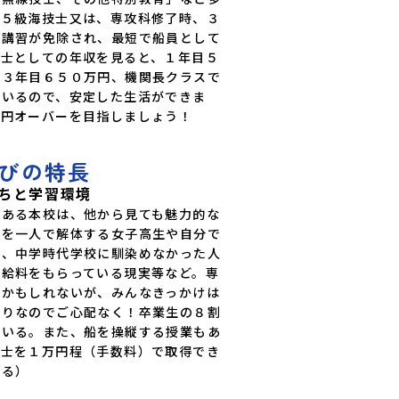
、５級海技士又は、専攻科修了時、３
許講習が免除され、最短で船員として
関士としての年収を見ると、１年目５
、３年目６５０万円、機関長クラスで
もいるので、安定した生活ができま
万円オーバーを目指しましょう！
びの特長
ちと学習環境
である本校は、他から見ても魅力的な
ロを一人で解体する女子高生や自分で
望、中学時代学校に馴染めなかった人
り給料をもらっている現実等など。専
うかもしれないが、みんなきっかけは
かりなのでご心配なく！卒業生の８割
ている。また、船を操縦する授業もあ
縦士を１万円程（手数料）で取得でき
かる）