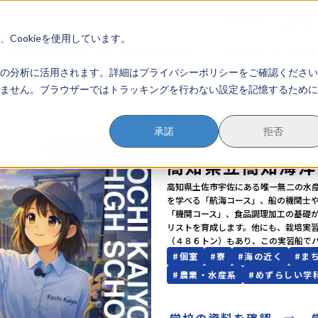
イベント参加方法
会員登録
？
Cookieを使用しています。
のすすめかた
地域みらい留学とは
学校を探す
イベントを探す
おためし地域
の分析に活用されます。詳細はプライバシーポリシーをご確認ください
ません。ブラウザーではトラッキングを行わない設定を記憶するために
承諾
拒否
こうちけんりつこうちかいようこうと
高知県立高知海洋
高知県土佐市宇佐にある唯一無二の水
を学べる「航海コース」、船の機関士
「機関コース」、食品調理加工の基礎
リストを育成します。他にも、栽培実
（４８６トン）もあり、この実習船で
#
個室
#
寮
#
海の近く
#
ま
#
農業・水産系
#
めずらしい学
学校の資料を確認