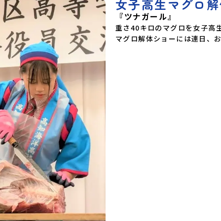
女子高生マグロ解
『ツナガール』
重さ40キロのマグロを女子高
マグロ解体ショーには連日、