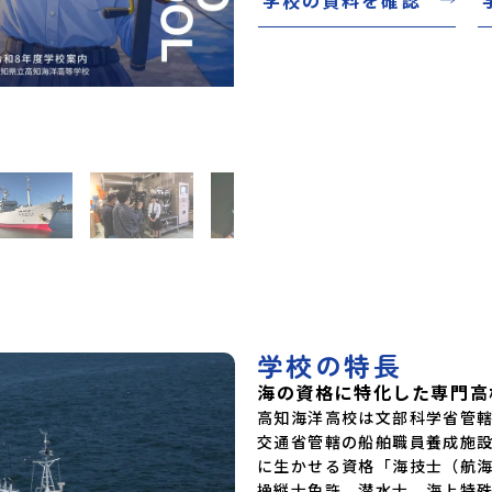
学校の特長
海の資格に特化した専門高
高知海洋高校は文部科学省管
交通省管轄の船舶職員養成施
に生かせる資格「海技士（航
操縦士免許、潜水士、海上特