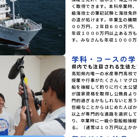
く取得できます。本科卒業時
級海技士の筆記試験と海技免
の道が拓けます。卒業生の機
００万円、２年目６００万円
年収１０００万円以上ある方
す。みなさんも年収１０００
学科・コースの学
県内でも注目される生徒た
高知県内唯一の水産専門高校
授業や行事がたくさん！マグ
船を操縦して釣りに行く太公
が国家資格を取得し公務員よ
門的過ぎるかもしれないと思
些細なことからはじめた人ば
以上が専門的な進路を選択し
り、卒業時に一級小型船舶操
る。（通常は１０万円以上か