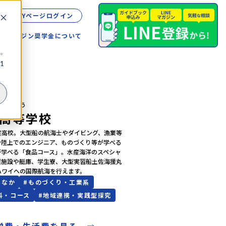
MYページログイン
留学
マガジン
奨学金について
。
1
うがっこう
高等学校
産高校。大型船の航海士やダイビング、漁業等
や陸上でのエンジニア、ものづくり等が学べる
が学べる「食品コース」。水産海洋のスペシャ
習施設や艇庫、学生寮、大型実習船土佐海援丸
ハワイへの国際航海を行えます。
ちなか
#
ものづくり・工業系
科・コース
#
地域連携・実践型探究
学費・生活費を見る