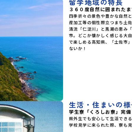
留学地域の特長
３６０度自然に囲まれたま
四季折々の景色や豊かな自然
産加工等の個性際立つまち土
清流「仁淀川」と黒潮の恵み
市。どこか懐かしく感じる大
で楽しめる高知県、「土佐市
ないか！
生活・住まいの様
学生寮「くろしお寮」完備
県外生でも安心して生活できる
学校見学に来られた際、寮も