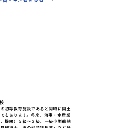
校
轄の初等教育施設であると同時に国土
設でもあります。将来、海事・水産業
海、機関）５級〜３級、一級小型船舶
殊無線技士、その他特別教育」など多