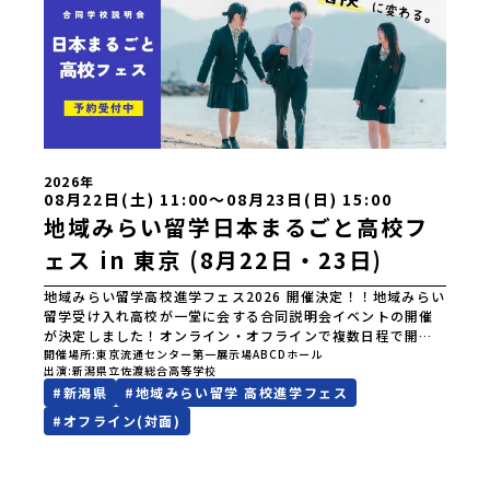
2026年
08月22日(土) 11:00〜08月23日(日) 15:00
地域みらい留学日本まるごと高校フ
ェス in 東京 (8月22日・23日)
地域みらい留学高校進学フェス2026 開催決定！！地域みらい
留学受け入れ高校が一堂に会する合同説明会イベントの開催
が決定しました！オンライン・オフラインで複数日程で開催
いたしますので、奮ってご参加ください。皆様にお会いでき
開催場所
東京流通センター第一展示場ABCDホール
出演
新潟県立佐渡総合高等学校
ますことを楽しみにしております。ページ下の「申し込む」
#
新潟県
#
地域みらい留学 高校進学フェス
ボタンより事前予約をお願いいたします。\ 地域みらい留学高
校進学フェス in 東京 (8月22日・23日)/日時2026年8月22日
#
オフライン(対面)
(土)11:00-17:00 8月23日(日)10:30-15:00場所東京
流通センター第一展示場ABCDホール出展校 北海道 北海道
夕張高等学校北海道松前高等学校北海道知内高等学校北海道