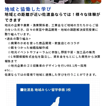
地域と協働した学び
地域との距離が近い佐渡島ならでは！様々な体験が
できます
地元の企業や農業・漁業関係者、工業会など地域の方たちからご協
力をいただき、日々の実習や商品開発・地域の課題解決探究授業に
取り組んでいます。

<過去の取り組み>

　☆廃棄わかめを使った商品開発・飲食店とのコラボ

　☆錫をつかった結婚指輪作成

　☆地元イベントやフォーラムに参加し野菜や苗・加工品の販売

　☆1年間模擬株式会社を設立し、資本金をもとにした商売から決算
報告まで

　☆地元企業のゴミ収集車のデザインを行いR8.1月～採用

etc...

佐渡ならではの環境で地域と連携した学びを行うことができます。