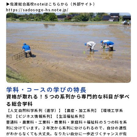
山県立勝山高等学校 蒜山校地広島県立加計高等学校芸北分
▶佐渡総合高校noteはこちらから（外部サイト）

校広島県立大崎海星高等学校愛媛県立南宇和高等学校愛媛県
https://sadosogo-hs.note.jp/
立宇和島南高等学校(宇和島水産・宇南中等)愛媛県立野村高等
学校愛媛県立弓削高等学校愛媛県立上浮穴高等学校愛媛県立
今治工業高等学校高知県立嶺北高等学校高知県立四万十高等
学校高知県立中村高等学校西土佐分校高知県立高知農業高等
学校 九州 佐賀県立有田工業高等学校熊本県立小国高等学
校熊本県立矢部高等学校佐賀県立牛津高等学校鹿児島県立沖
永良部高等学校宮崎県立飯野高等学校宮崎県立高千穂高等学
校鹿児島県立古仁屋高等学校沖縄県立久米島高等学校私立高
校国際高等専門学校（石川県）開志国際高等学校(新潟県)広島
三育学院高等学校(広島県) ※2日目のみ参加
学科・コースの学びの特長
資格が取れる！５つの系列から専門的な科目が学べ
る総合学科
【人文自然科学系列（進学）】【農産・加工系列】【環境工学系
列】【ビジネス情報系列】【生活福祉系列】

普通科・農業科・工業科・商業科・家庭科＋福祉科の５つの科を系
列に分けています。２年次から系列に分けられるので、自分の適性
がわからなくても大丈夫。なりたい自分に一歩近づくチャンスが佐