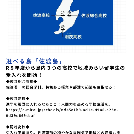
選べる島「佐渡島」
R８年度から島内３つの高校で地域みらい留学生の
受入れを開始！
◆佐渡総合高校◆

佐渡唯一の総合学科。特色ある授業や部活で起業も目指せる！

◆佐渡高校◆

進学を視野に入れるならここ！人間力を高める学校生活を。　

https://c-mirai.jp/schools/ed45e1b9-ad1e-49a8-a26e-
0d39d669cbaf

◆羽茂高校◆

受入れ実績あり。佐渡南部の穏やかな雰囲気で地域との連携も多