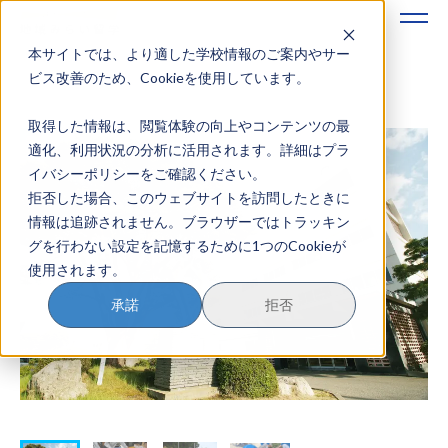
本サイトでは、より適した学校情報のご案内やサー
地域みらい留学のすすめかた
ビス改善のため、Cookieを使用しています。
取得した情報は、閲覧体験の向上やコンテンツの最
地域みらい留学とは
適化、利用状況の分析に活用されます。詳細はプラ
イバシーポリシーをご確認ください。
学校を探す
拒否した場合、このウェブサイトを訪問したときに
情報は追跡されません。ブラウザーではトラッキン
イベントを探す
グを行わない設定を記憶するために1つのCookieが
使用されます。
おためし地域留学
承諾
拒否
マガジン
奨学金について
？
イベント参加方法