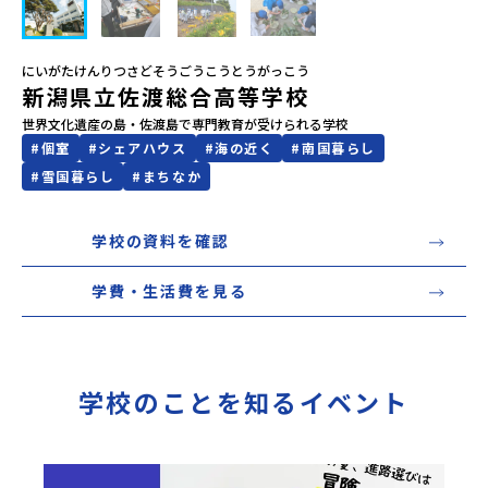
会員登録
MYページログイン
にいがたけんりつさどそうごうこうとうがっこう
新潟県立佐渡総合高等学校
世界文化遺産の島・佐渡島で専門教育が受けられる学校
#
個室
#
シェアハウス
#
海の近く
#
南国暮らし
#
雪国暮らし
#
まちなか
学校の資料を確認
学費・生活費を見る
学校のことを知るイベント