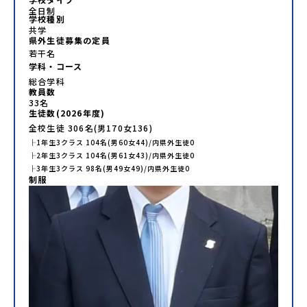
全日制
学校種別
共学
県外生徒募集の定員
若干名
学科・コース
総合学科
教員数
33
名
生徒数(
2026
年度)
全校生徒
306
名(男
170
女
136
)
├
1年生
3
クラス
104
名(男
60
女
44
)/内県外生徒
0
├
2年生
3
クラス
104
名(男
61
女
43
)/内県外生徒
0
├
3年生
3
クラス
98
名(男
49
女
49
)/内県外生徒
0
制服