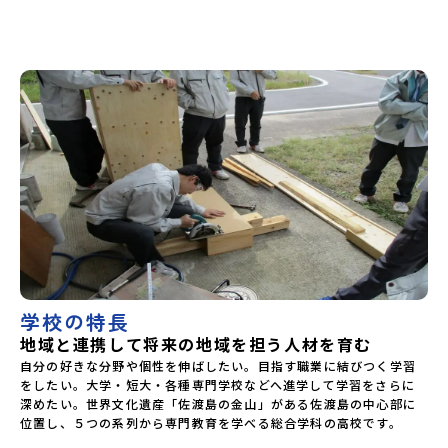
上ノ国高等学校北海道奥尻高等学校ニセコ国際高等学校北海
道おといねっぷ美術工芸高等学校北海道幌加内高等学校北海
道苫前商業高等学校北海道斜里高等学校北海道湧別高等学校
北海道大空高等学校北海道平取高等学校北海道上士幌高等学
校北海道大樹高等学校北海道池田高等学校北海道白糠高等学
校北海道標津高等学校北海道羅臼高等学校北海道佐呂間高等
学校北海道雄武高等学校北海道月形高等学校 東北 青森県
立三戸高等学校青森県立名久井農業高等学校岩手県立沼宮内
高等学校岩手県立西和賀高等学校岩手県立大槌高等学校岩手
県立岩泉高等学校岩手県立種市高等学校宮城県中新田高等学
校秋田県立男鹿海洋高等学校秋田県立矢島高等学校秋田県立
角館高等学校秋田県立鹿角高等学校山形県立谷地高等学校山
形県立長井工業高等学校山形県立新庄神室産業高等学校金山
校山形県立高畠高等学校山形県立小国高等学校福島県立川俣
高等学校福島県立只見高等学校福島県立猪苗代高等学校福島
県立川口高等学校 関東 茨城県立大子清流高等学校 中
部 新潟県立村上高等学校新潟県立佐渡高等学校新潟県立佐
渡総合高等学校新潟県立羽茂高等学校新潟県立中条高等学校
学校の特長
新潟県立加茂農林高等学校新潟県立国際情報高等学校石川県
地域と連携して将来の地域を担う人材を育む
立能登高等学校福井県立若狭高等学校長野県木曽青峰高等学
校長野県白馬高等学校富山県立氷見高等学校静岡県立伊豆総
自分の好きな分野や個性を伸ばしたい。目指す職業に結びつく学習
合高等学校土肥分校静岡県立浜松湖北高等学校佐久間分校
をしたい。大学・短大・各種専門学校などへ進学して学習をさらに
近畿 五條市立西吉野農業高等学校和歌山県立串本古座高等
深めたい。世界文化遺産「佐渡島の金山」がある佐渡島の中心部に
学校 中国・四国 島根県立横田高等学校島根県立島根中央
位置し、５つの系列から専門教育を学べる総合学科の高校です。 

高等学校島根県立矢上高等学校島根県立隠岐島前高等学校岡