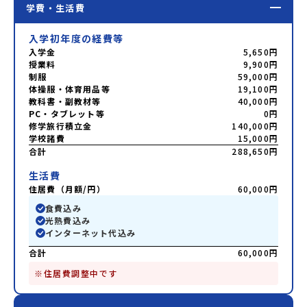
学費・生活費
入学初年度の経費等
入学金
5,650円
授業料
9,900円
制服
59,000円
体操服・体育用品等
19,100円
教科書・副教材等
40,000円
PC・タブレット等
0円
修学旅行積立金
140,000円
学校諸費
15,000円
合計
288,650円
生活費
住居費（月額/円）
60,000円
食費込み
光熱費込み
インターネット代込み
合計
60,000円
※住居費調整中です