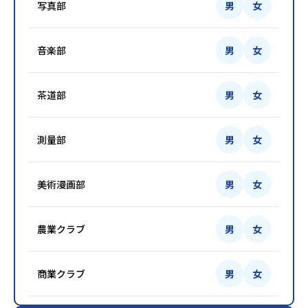
写真部
男
女
音楽部
男
女
茶道部
男
女
測量部
男
女
美術漫画部
男
女
農業クラブ
男
女
商業クラブ
男
女