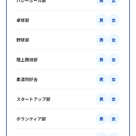
バレーボール部
男
女
卓球部
男
女
野球部
男
女
陸上競技部
男
女
柔道同好会
男
女
スタートアップ部
男
女
ボランティア部
男
女