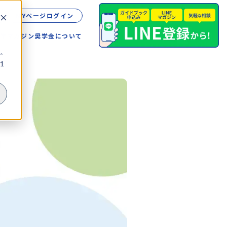
MYページログイン
留学
マガジン
奨学金について
。
1