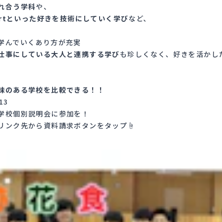
れ合う学科
や、
ortといった好きを技術にしていく学び
など、
学んでいくあり方が充実
仕事にしている大人と連携する学び
も珍しくなく、好きを活かし
味のある学校を比較できる！！
313
学校個別説明会に参加を！
リンク先から資料請求ボタンをタップ☝️