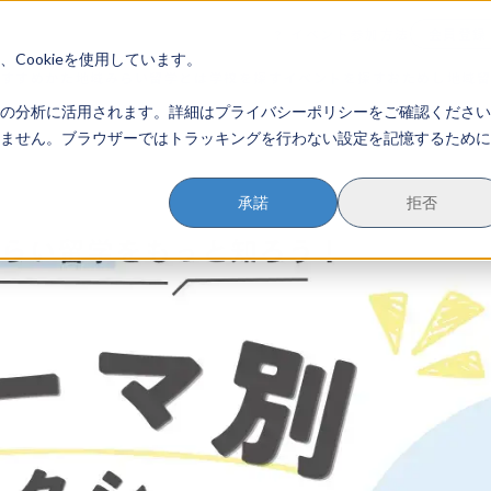
イベント参加方法
会員登録
？
Cookieを使用しています。
のすすめかた
地域みらい留学とは
学校を探す
イベントを探す
おためし地域
の分析に活用されます。詳細はプライバシーポリシーをご確認ください
ません。ブラウザーではトラッキングを行わない設定を記憶するために
承諾
拒否