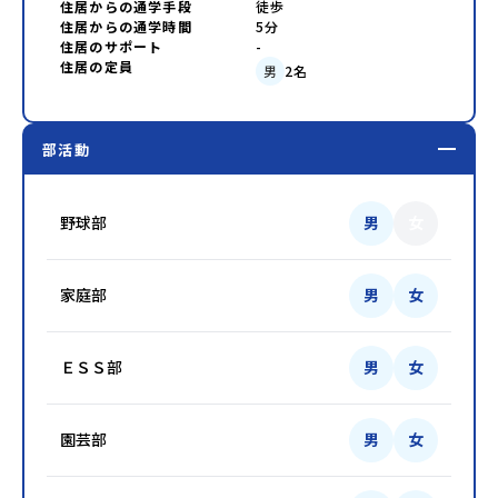
住居からの通学手段
徒歩
住居からの通学時間
5分
住居のサポート
-
住居の定員
男
2
名
部活動
野球部
男
女
家庭部
男
女
ＥＳＳ部
男
女
園芸部
男
女