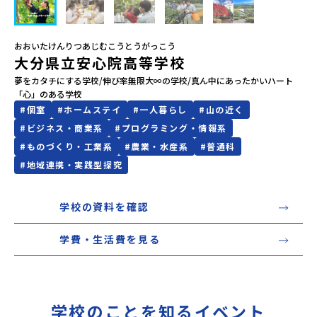
会員登録
MYページログイン
おおいたけんりつあじむこうとうがっこう
大分県立安心院高等学校
夢をカタチにする学校/伸び率無限大∞の学校/真ん中にあったかいハート
「心」のある学校
#
個室
#
ホームステイ
#
一人暮らし
#
山の近く
#
ビジネス・商業系
#
プログラミング・情報系
#
ものづくり・工業系
#
農業・水産系
#
普通科
#
地域連携・実践型探究
学校の資料を確認
学費・生活費を見る
学校のことを知るイベント