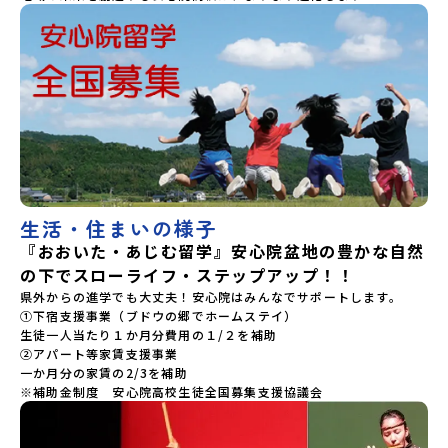
生活・住まいの様子
『おおいた・あじむ留学』安心院盆地の豊かな自然
の下でスローライフ・ステップアップ！！
県外からの進学でも大丈夫！安心院はみんなでサポートします。

①下宿支援事業（ブドウの郷でホームステイ）

生徒一人当たり１か月分費用の１/２を補助

②アパート等家賃支援事業

一か月分の家賃の2/3を補助

※補助金制度　安心院高校生徒全国募集支援協議会