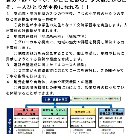
そ、一人ひとりが主役になれる！！
１　安心院・院内地域の２つの中学校、７つの小学校の計９つの学
校との連携型小中高一貫教育

　　○高校生が小中学生の先生となって交流学習等を実施します。人
材育成の好循環が生まれます。

２　地域共通教科「地球未来科」（探究学習）

　　○グローカルな視点で、地域の魅力や課題を発見し解決する力
を育成します。

　　○地域の魅力を再発見することで、郷土を愛し、地域や社会に
貢献しようとする姿勢や態度を育成します。

３　進路希望達成に向けた「４コース６類型」

　　○２年生から進路希望に応じてコースを選択し、きめ細やかで
丁寧な指導を行います。

４　地元企業や自治体、大学や研究機関との連携

　　○外部の関係機関との連携協力により、授業以外の様々な学び
を体験することができます。