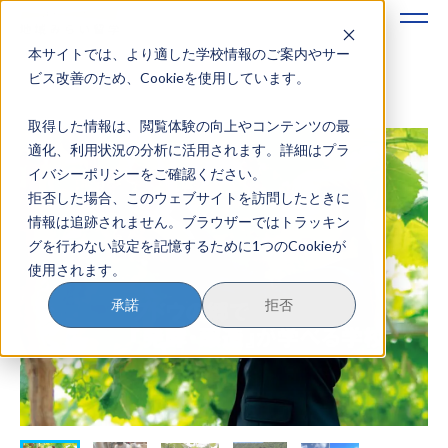
本サイトでは、より適した学校情報のご案内やサー
地域みらい留学のすすめかた
ビス改善のため、Cookieを使用しています。
取得した情報は、閲覧体験の向上やコンテンツの最
地域みらい留学とは
適化、利用状況の分析に活用されます。詳細はプラ
イバシーポリシーをご確認ください。
学校を探す
拒否した場合、このウェブサイトを訪問したときに
情報は追跡されません。ブラウザーではトラッキン
イベントを探す
グを行わない設定を記憶するために1つのCookieが
使用されます。
おためし地域留学
承諾
拒否
マガジン
奨学金について
？
イベント参加方法