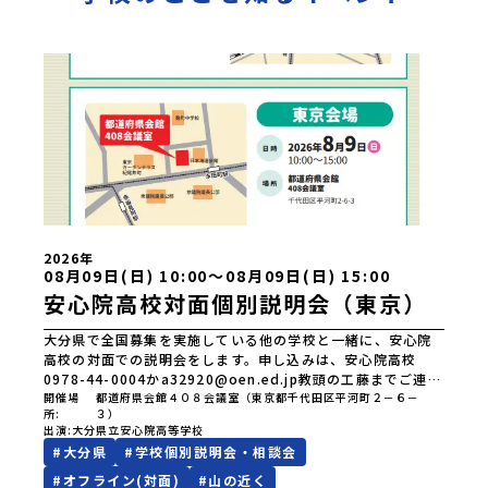
2026年
08月09日(日) 10:00〜08月09日(日) 15:00
安心院高校対面個別説明会（東京）
大分県で全国募集を実施している他の学校と一緒に、安心院
高校の対面での説明会をします。申し込みは、安心院高校
0978-44-0004かa32920@oen.ed.jp教頭の工藤までご連絡
ください。
開催場
都道府県会館４０８会議室（東京都千代田区平河町２－６－
所
３）
出演
大分県立安心院高等学校
#
大分県
#
学校個別説明会・相談会
#
オフライン(対面)
#
山の近く