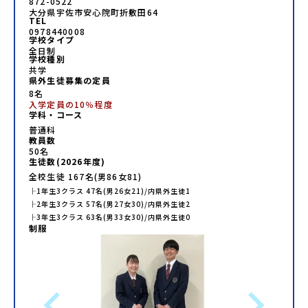
872-0522
大分県宇佐市安心院町折敷田64
TEL
0978440008
学校タイプ
全日制
学校種別
共学
県外生徒募集の定員
8名
入学定員の10％程度
学科・コース
普通科
教員数
50
名
生徒数(
2026
年度)
全校生徒
167
名(男
86
女
81
)
├
1年生
3
クラス
47
名(男
26
女
21
)/内県外生徒
1
├
2年生
3
クラス
57
名(男
27
女
30
)/内県外生徒
2
├
3年生
3
クラス
63
名(男
33
女
30
)/内県外生徒
0
制服