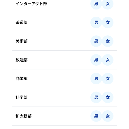
インターアクト部
男
女
茶道部
男
女
美術部
男
女
放送部
男
女
商業部
男
女
科学部
男
女
和太鼓部
男
女