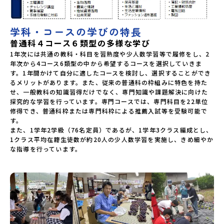
学科・コースの学びの特長
普通科４コース６類型の多様な学び
1年次には共通の教科・科目を習熟度や少人数学習等で履修をし、2
年次から4コース6類型の中から希望するコースを選択していきま
す。1年間かけて自分に適したコースを検討し、選択することができ
るメリットがあります。また、従来の普通科の枠組みに特色を持た
せ、一般教科の知識習得だけでなく、専門知識や課題解決に向けた
探究的な学習を行っています。専門コースでは、専門科目を22単位
修得でき、普通科枠または専門科枠による推薦入試等を受験可能で
す。

また、1学年2学級（76名定員）であるが、1学年3クラス編成とし、
1クラス平均在籍生徒数が約20人の少人数学習を実施し、きめ細やか
な指導を行っています。
