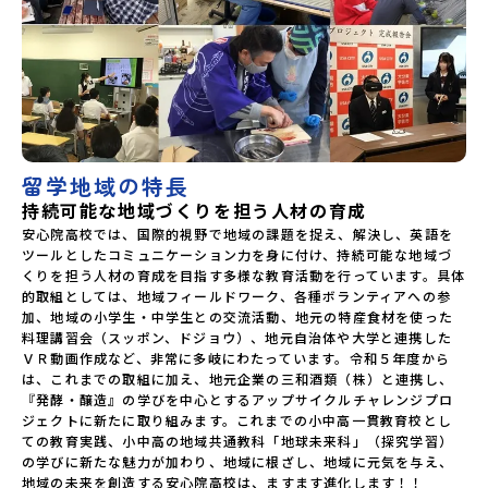
留学地域の特長
持続可能な地域づくりを担う人材の育成
安心院高校では、国際的視野で地域の課題を捉え、解決し、英語を
ツールとしたコミュニケーション力を身に付け、持続可能な地域づ
くりを担う人材の育成を目指す多様な教育活動を行っています。具体
的取組としては、地域フィールドワーク、各種ボランティアへの参
加、地域の小学生・中学生との交流活動、地元の特産食材を使った
料理講習会（スッポン、ドジョウ）、地元自治体や大学と連携した
ＶＲ動画作成など、非常に多岐にわたっています。令和５年度から
は、これまでの取組に加え、地元企業の三和酒類（株）と連携し、
『発酵・醸造』の学びを中心とするアップサイクルチャレンジプロ
ジェクトに新たに取り組みます。これまでの小中高一貫教育校とし
ての教育実践、小中高の地域共通教科「地球未来科」（探究学習）
の学びに新たな魅力が加わり、地域に根ざし、地域に元気を与え、
地域の未来を創造する安心院高校は、ますます進化します！！