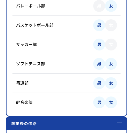
バレーボール部
男
女
バスケットボール部
男
女
サッカー部
男
女
ソフトテニス部
男
女
弓道部
男
女
軽音楽部
男
女
卒業後の進路