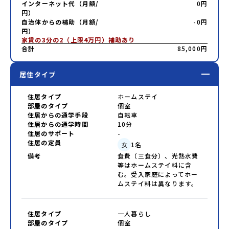
インターネット代（月額/
0円
円）
自治体からの補助（月額/
-0円
円）
家賃の3分の2（上限4万円）補助あり
合計
85,000円
居住タイプ
住居タイプ
ホームステイ
部屋のタイプ
個室
住居からの通学手段
自転車
住居からの通学時間
10分
住居のサポート
-
住居の定員
女
1
名
備考
食費（三食分）、光熱水費
等はホームステイ料に含
む。受入家庭によってホー
ムステイ料は異なります。
住居タイプ
一人暮らし
部屋のタイプ
個室