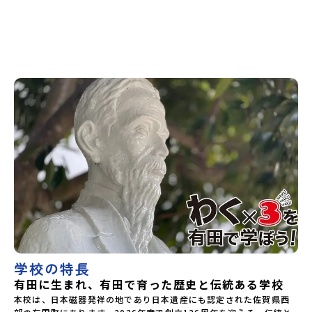
県立嶺北高等学校高知県立四万十高等学校高知県立中村高等
す。その場合は原則、開催日1週間前までにご連絡いたしま
見学、有田町の散策ができます。ーーーーーーーーーーーー
学校西土佐分校高知県立高知農業高等学校 九州 佐賀県立
す。又、最少催行人数に達しなかった場合は、開催日3週間前
ーーー●シェアハウス宿泊体験（無料）を実施します。 ※
有田工業高等学校熊本県立小国高等学校熊本県立矢部高等学
までに催行中止の旨をメールにてご連絡いたします。・よく
男子棟４組、女子棟４組限定(先着順です)。保護者同伴で宿泊
校佐賀県立牛津高等学校鹿児島県立沖永良部高等学校鹿児島
あるご質問その他、よくあるご質問についてはこちらをご確
をお願いします。 ※原則として、１組２名（相談受けま
県立志布志高等学校宮崎県立飯野高等学校宮崎県立高千穂高
認ください。運営団体について＜プログラム主催：一般財団
す）。女子棟は同性の保護者でお願いします。 シェアハウ
等学校鹿児島県立古仁屋高等学校沖縄県立久米島高等学校私
法人地域・教育魅力化プラットフォーム＞「意志ある若者に
スの宿泊体験が予約でいっぱいになりましたら、一般の宿舎
立高校国際高等専門学校（石川県）開志国際高等学校(新潟県)
あふれる持続可能な地域・社会をつくる」というビジョンを
となります（この場合は自己負担となります）。 【お問合
広島三育学院高等学校(広島県) ※2日目のみ参加
掲げ、2017年3月に島根県に設立した教育事業団体です。日
せ先】有田工業高校 地域みらい留学担当 ☎0955-42-
本全国約200の高校と連携しながら、中学卒業後に地域の枠を
3136※令和8年度 第2回 現地説明会の実施要項は現在準備中
越えて生徒一人ひとりの夢や価値観に合った地域・学校で1〜
≪重要≫■参加申込書 参加申込書は、下記のメールアドレ
3年間過ごすことができるシステム「地域みらい留学」をはじ
スへ送付してください。 【mailアドレス】
めとした、教育事業や地域活性モデルをつくり続けていま
aritakougyoukoukou@education.saga.jpーーーーーー
す。名 称：一般財団法人地域・教育魅力化プラットフォー
＊－－－－－－＊－－－－－－＊ーーーーーー＊令和７年度
ム設 立：2017年3月代表者：岩本 悠所在地：〒690-0842
実績［スケジュール] ◎１日日13:00〜13:30 受付13:30～
島根県松江市東本町二丁目25-6 みらいBASE2階 その他所在
14:05 学校説明・学科（セラミック科・デザイン科）説明
地公式HP：http://c-platform.or.jp/お問い合わせ先担当：
14:15〜15:35 施設見学・体験学習（セラミック科・デザイ
小川・小原E-mail：info@miratabi.jp「おためし地域留学
ン科）15:45～16:15 現役地域みらい留学生との懇談会
体験」のプログラム開催情報を公式LINEにて配信中！ぜひご
16:15~16:30 質疑応答◎２日目 9:00〜9:15 住まいの説明
登録ください♪地域みらい留学公式LINE
9:15~9:35 部活動見学 9:45〜10:35 住まいの見学（シェア
ハウス・一般アパート）11:00〜12:00 有田町散策12:10〜
12:20 質疑応答12:20 解散＊＊＊＊＊＊＊＊＊＊＊
学校の特長
＊＊＊＊＊＊＊＊＊＊＊＊＊＊＊＊＊＊＊＊＊＊＊＊＊＊＊
有田に生まれ、有田で育った歴史と伝統ある学校
＊＊＊＊＊＊＊＊＊＊＊＊＊【有田工業高等学校はどんなと
ころ！】★「好き」を、自分の未来に変える 佐賀県有田工
本校は、日本磁器発祥の地であり日本遺産にも認定された佐賀県西
業高等学校のセラミック科、デザイン科は日本磁器発祥の