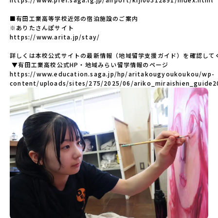
■有田工業高等学校近郊の宿泊施設のご案内

※ありたさんぽサイト

https://www.arita.jp/stay/

詳しくは本校公式サイトの最新情報（地域留学支援ガイド）を確認してく
 ▼有田工業高校公式HP・地域みらい留学情報のページ 

https://www.education.saga.jp/hp/aritakougyoukoukou/wp-
content/uploads/sites/275/2025/06/ariko_miraishien_guide