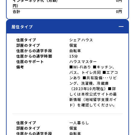
インターネット代（月額/
0円
円）
合計
0円
居住タイプ
住居タイプ
シェアハウス
部屋のタイプ
個室
住居からの通学手段
自転車
住居からの通学時間
15分
住居のサポート
ハウスマスター
備考
■Wi-Fiあり ■キッチン、
バス、トイレ共同 ■エアコ
ンあり ■共有設備･･･リビ
ング、洗濯機、冷蔵庫
（2023年10月現在）■詳
しくは本校公式サイトの最
新情報（地域留学支援ガイ
ド）を確認してください。
住居タイプ
一人暮らし
部屋のタイプ
個室
住居からの通学手段
自転車