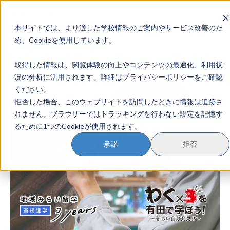
本サイトでは、より適した学校情報のご案内やサービス改善のた
地域みらい留学のすすめかた
め、Cookieを使用しています。
取得した情報は、閲覧体験の向上やコンテンツの最適化、利用状
地域みらい留学とは
況の分析に活用されます。詳細はプライバシーポリシーをご確認
ください。
学校を探す
拒否した場合、このウェブサイトを訪問したときに情報は追跡さ
れません。ブラウザーではトラッキングを行わない設定を記憶す
イベントを探す
るために1つのCookieが使用されます。
おためし地域留学
承諾
拒否
マガジン
奨学金について
？
イベント参加方法