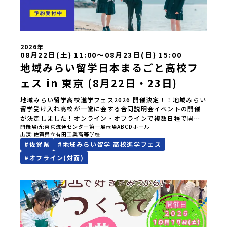
る]YouTube：https://youtu.be/Yt8nd04aNgA?
有田工業高等学校には、楽しく、夢中になれる3年間が待って
si=e5erbspvwz5O8_uF【STEP 2】有田町プログラム説明
います。＊＊＊＊＊＊＊＊＊＊＊＊＊＊＊＊＊＊＊＊＊＊＊
会〜「有田町」の内容を具体的に深掘りしたい方へ〜全体説
＊＊＊＊＊＊＊＊＊＊＊＊＊＊＊＊＊＊＊＊＊＊＊＊＊＊＊
明を聞いたうえで、「有田町では具体的に何をするの？」
＊＊＊＊＊＊オンラインフェスの短い説明ではお伝えできな
「どんな町なの？」という疑問にお答えする説明会です。有
い詳しい学校の紹介や、有田町の事や住まいの話などを知る
田町ならではの豊かな文化や、2泊3日のプログラムの中身を
2026年
08月22日(土) 11:00〜08月23日(日) 15:00
ことができます。個別説明会は随時受け付けます。学校までご
たっぷりとお伝えします。日 時： 5月11日(月) 19：00〜
連絡ください。また、毎日更新する公式ホームページでは、
19：40内 容： 有田町ってどんなところ？、プログラム詳細
地域みらい留学日本まるごと高校フ
本校の活動を紹介しています→（まいにち更新）有工ＮＥＷ
解説、質疑応答お申し込み：https://c-
ェス in 東京 (8月22日・23日)
Ｓをご覧くだい。□有田工業高等学校ホームページ□インス
mirai.jp/events/068058お気軽にどうぞ！「はじめての一
タグラム
人旅だけど大丈夫？」「どんな体験ができるの？」そんな保
地域みらい留学高校進学フェス2026 開催決定！！地域みらい
護者様の不安や、中学生のみなさんの素朴な疑問にスタッフ
留学受け入れ高校が一堂に会する合同説明会イベントの開催
が直接お答えします。チャットでの質問も可能ですので、ぜ
が決定しました！オンライン・オフラインで複数日程で開催
ひご自宅からリラックスしてご参加ください。▼お申し込み
いたしますので、奮ってご参加ください。皆様にお会いでき
開催場所
東京流通センター第一展示場ABCDホール
前に必ずご確認ください・参加規約への同意プログラムへの
出演
佐賀県立有田工業高等学校
ますことを楽しみにしております。ページ下の「申し込む」
参加申し込みいただく前に、「お申し込みに関する各規約」
#
佐賀県
#
地域みらい留学 高校進学フェス
ボタンより事前予約をお願いいたします。\ 地域みらい留学高
への同意が必須となります。ご確認ください。・抽選による
校進学フェス in 東京 (8月22日・23日)/日時2026年8月22日
参加者決定についてお申込みいただいた方の中から抽選の
#
オフライン(対面)
(土)11:00-17:00 8月23日(日)10:30-15:00場所東京
上、締め切り日から1週間を目途に、お申し込み時に記入いた
流通センター第一展示場ABCDホール出展校 北海道 北海道
だいたメールアドレス宛に「当選／落選メール」をお送りい
夕張高等学校北海道松前高等学校北海道知内高等学校北海道
たします。当選者は、メールに記載された「当選確認フォー
上ノ国高等学校北海道奥尻高等学校ニセコ国際高等学校北海
ム」に３日以内に回答いただき、確認フォームの提出をもっ
道おといねっぷ美術工芸高等学校北海道幌加内高等学校北海
て参加確定とさせていただきます。当選確認フォームの期日
道苫前商業高等学校北海道斜里高等学校北海道湧別高等学校
までにご回答いただけない場合は、当選を取り消しとさせて
北海道大空高等学校北海道平取高等学校北海道上士幌高等学
いただきます。当選取り消しがあった場合は、繰り上げ当選