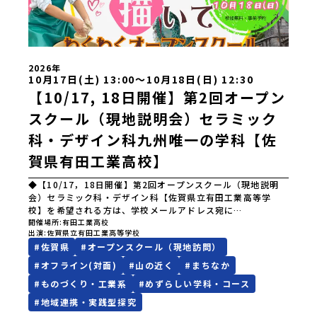
校北海道大樹高等学校北海道池田高等学校北海道白糠高等学
者へご連絡させていただきます。登録メールアドレスの変更
校北海道標津高等学校北海道羅臼高等学校北海道佐呂間高等
をご希望の場合は下記の地域みらい留学公式LINEよりご連絡
学校北海道雄武高等学校北海道月形高等学校 東北 青森県
をお願いします。※受信制限設定をしていると、通知メール
立三戸高等学校青森県立名久井農業高等学校岩手県立沼宮内
をお受け取りいただけません。その場合は、
高等学校岩手県立西和賀高等学校岩手県立大槌高等学校岩手
「@miratabi.jp」からのメールを受信できるよう設定をお願
県立岩泉高等学校岩手県立種市高等学校宮城県中新田高等学
いいたします。※結果に関する個別のお問合せにはお答えし
2026年
校秋田県立男鹿海洋高等学校秋田県立矢島高等学校秋田県立
ておりませんので、ご了承ください。・お申し込みについて
10月17日(土) 13:00〜10月18日(日) 12:30
角館高等学校秋田県立鹿角高等学校山形県立谷地高等学校山
お申込はお一人様1回限りです。PC・スマートフォンからお
【10/17, 18日開催】第2回オープン
形県立長井工業高等学校山形県立新庄神室産業高等学校金山
申込ください。申込後の内容変更はできません。お申込時
スクール（現地説明会）セラミック
校山形県立高畠高等学校山形県立小国高等学校福島県立川俣
は、メールアドレスの入力間違いにご注意ください。・宿泊
高等学校福島県立只見高等学校福島県立猪苗代高等学校福島
について１室に複数(同性2～4名程度)で宿泊いただく予定で
科・デザイン科九州唯一の学科【佐
県立川口高等学校 関東 茨城県立大子清流高等学校 中
す。・食事アレルギー対応について個別の詳細なアレルギー
部 新潟県立村上高等学校新潟県立佐渡高等学校新潟県立佐
対応希望にはお応えしかねる場合がございます。対応が必要
賀県有田工業高校】
渡総合高等学校新潟県立羽茂高等学校新潟県立加茂農林高等
な場合は必ず事前にご相談ください。・参加取消や急遽参加
学校新潟県立国際情報高等学校石川県立能登高等学校福井県
できなくなった場合について参加決定後の参加お取り消しは
◆【10/17，18日開催】第2回オープンスクール（現地説明
立若狭高等学校長野県木曽青峰高等学校長野県白馬高等学校
ご遠慮下さい。やむを得ないお取り消しの場合はお早めに事
会）セラミック科・デザイン科【佐賀県立有田工業高等学
富山県立氷見高等学校静岡県立伊豆総合高等学校土肥分校静
務局までご連絡ください。・キャンセルポリシーやむを得な
校】を希望される方は、学校メールアドレス宛に
岡県立浜松湖北高等学校佐久間分校 近畿 五條市立西吉野
い参加お取り消しの場合、以下のルールに沿って対応させて
（aritakougyoukoukou@education.saga.jp）
開催場所
有田工業高校
農業高等学校和歌山県立串本古座高等学校 中国・四国 島
いただきます。ご了承ください。プログラム開催日の前日＜7
出演
佐賀県立有田工業高等学校
「【10/17，18日開催】第1回オープンスクール（現地説明
根県立横田高等学校島根県立島根中央高等学校島根県立矢上
月3日＞から、【キャンセルのご連絡日：お支払いいただく旅
#
佐賀県
#
オープンスクール（現地訪問）
会）セラミック科・デザイン科【佐賀県立有田工業高等学
高等学校島根県立隠岐島前高等学校岡山県立勝山高等学校
行代金】・21日目にあたる日以前：無料・20日目-8日目：
校】予約希望」とご記入のうえ、保護者氏名を添えてお申し
#
オフライン(対面)
#
山の近く
#
まちなか
蒜山校地広島県立加計高等学校芸北分校広島県立大崎海星高
20％・7日目-2日目：30％・プログラム開始日の前日：
込みください。メール確認後、学校より予約シートをメール
等学校愛媛県立南宇和高等学校愛媛県立宇和島南高等学校(宇
40％・プログラム開始日当日：50％・ご連絡無しでの不参加
#
ものづくり・工業系
#
めずらしい学科・コース
送付いたしますので、必要事項をご記入のうえご提出くださ
和島水産・宇南中等)愛媛県立野村高等学校愛媛県立弓削高等
またはプログラム開始後の解除：100％・催行中止について天
い。この現地説明会では、セラミック科またはデザイン科の
#
地域連携・実践型探究
学校愛媛県立上浮穴高等学校愛媛県立今治工業高等学校高知
候などの状況等によって開催を見合わせる可能性がありま
体験学習や現役の地域みらい留学生徒との懇談会、住まいの