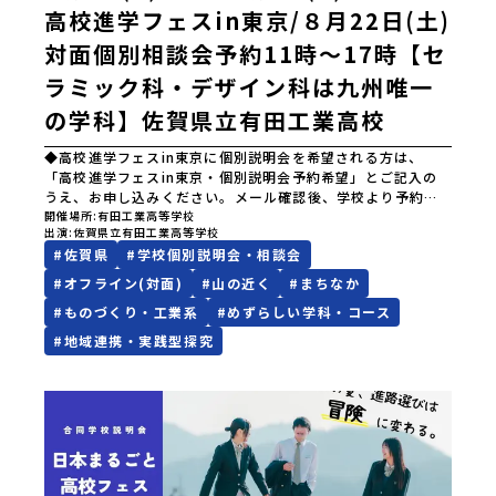
高等学校ホームページ□インスタグラム
高校進学フェスin東京/８月22日(土)
【解散場所・時間】7月5日(日) 13：00頃 JR有田駅【対象】
中学2年生、中学3年生【宿泊先】ありこや（佐賀県西松浦郡
対面個別相談会予約11時～17時【セ
有田町）※地域みらい留学生が活用している宿泊施設（シェ
アハウス）です。※1室1名で宿泊いただく予定です。 【旅行
ラミック科・デザイン科は九州唯一
代金】無料※旅行代金に含まれる費用のうち、以下の内容が
の学科】佐賀県立有田工業高校
無料となります：・宿泊費（1泊分）・プログラム内のアクテ
ィビティ・体験費用・一部の食事代*以下の費用は参加者のご
◆高校進学フェスin東京に個別説明会を希望される方は、
負担となります・集合場所までの往復交通費・お土産代や自
「高校進学フェスin東京・個別説明会予約希望」とご記入の
由時間の個人飲食費などの個人的費用【募集人数】最大5名
うえ、お申し込みください。メール確認後、学校より予約シ
（お申し込み多数の場合は抽選の上決定）【参加者決定】お
ートをメール送付いたしますので、必要事項をご記入のうえ
開催場所
有田工業高等学校
申し込み多数の場合は、締め切り後1週間を目途に当落結果を
出演
佐賀県立有田工業高等学校
ご提出ください。宛先：
ご連絡いたします。【申し込み受付期間】5月7日(木)12：00
#
佐賀県
#
学校個別説明会・相談会
aritakougyoukoukou@education.saga.jp 【有田
から 5月21日(木) 12：00まで疑問も不安もワクワクに変え
工業高等学校はどんなところ？】★「好き」を、自分の未来
る！「おためし地域留学」ステップアップ説明会プログラム
#
オフライン(対面)
#
山の近く
#
まちなか
に変える 日本磁器発祥の地、有田町にある佐賀県立有田工
の内容を詳しく知りたい方や、お申し込みを迷われている方
#
ものづくり・工業系
#
めずらしい学科・コース
業高等学校のセラミック科、デザイン科は九州唯一の公立学
向けにZoomでのオンライン配信を行います。知りたい情報
校の学科です。 セラミック科では、４００年以上受け継が
のレベルに合わせて、以下の2つのステップをご活用くださ
#
地域連携・実践型探究
れてきた有田焼の伝統の工芸技術から、土を使ったものづく
い。【STEP 1】全体オンライン説明会〜まずは「おためし地
りの基礎、そして未来を支えるセラミック技術（半導体分
域留学」を知りたい方へ〜日本全国20以上の地域から選んで
野）まで学ぶことができます。 デザイン科では、デザイン
参加できる「おためし地域留学」の全体像や魅力について、
の基本（デッサン・色彩感覚・レイアウト・発想力・アイデ
説明会を開催しました。中学生一人での参加にあたり、保護
ア）から、1人１台の最新Macパソコンを活用し、最先端のデ
者様が特に気になる「安全面」や「事務局のサポート体制」
ジタル表現まで幅広く学習し、アイデアを形にする力と自分
についても詳しく解説しています。ぜひ、ご自宅からお気軽
らしい表現力を磨いていきます。 「好き」を見つけるのだ
にご視聴ください。▶︎ [アーカイブ動画を視聴す
けでなく、その、”好き”を、自分の未来につなげていく。