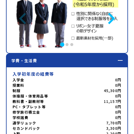
学費・生活費
入学初年度の経費等
入学金
0円
授業料
0円
制服
45,300円
体操服・体育用品等
0円
教科書・副教材等
11,157円
PC・タブレット等
0円
修学旅行積立金
0円
学校諸費
0円
通学リュック
7,700円
セカンドバック
3,300円
上靴
2,200円