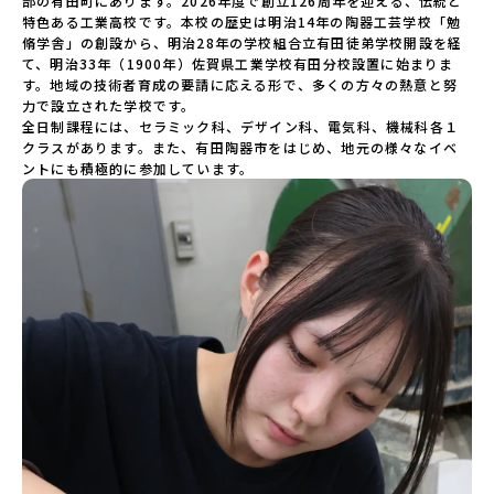
部の有田町にあります。2026年度で創立126周年を迎える、伝統と
地、有田町にある、九州唯一の全国募集学科です。この学校
特色ある工業高校です。本校の歴史は明治14年の陶器工芸学校「勉
では、”つくる技術”だけではなく、「なぜそう考えるのか」
脩学舎」の創設から、明治28年の学校組合立有田徒弟学校開設を経
を大切にした、”考えるデザイン”を学びます。セラミック
て、明治33年（1900年）佐賀県工業学校有田分校設置に始まりま
科、デザイン科の両学科では、世界的デザイン教育「バウハ
す。地域の技術者育成の要請に応える形で、多くの方々の熱意と努
ウス」の考え方を取り入れ、マイスター（各分野で高い技術
力で設立された学校です。

と経験を持つ専門家）の先生たちから、基礎から最先端まで
全日制課程には、セラミック科、デザイン科、電気科、機械科各１
学べます。セラミック科では、４００年以上受け継がれてき
クラスがあります。また、有田陶器市をはじめ、地元の様々なイベ
た有田焼の伝統の工芸技術から、土を使ったものづくりの基
ントにも積極的に参加しています。
礎、そして未来を支える最先端の半導体分野まで学ぶことが
できます。デザイン科では、デザインの基本（デッサン・色
彩感覚・レイアウト・発想力・アイデア）から、1人１台の最
新Macパソコンを活用し、最先端のデジタル表現まで幅広く
学習し、アイデアを形にする力と自分らしい表現力を磨いて
いきます。有田には、文化財に指定された歴史ある美しい町
並みが広がっています。毎日の暮らしの中で、自然とアート
デザインに触れられる環境があり、五感を磨きながら、自分
だけの感性を育てていきます。「好き」を見つけるのだけで
なく、その、”好き”を、自分の未来につなげていく。有田工
業高校は、楽しく、夢中になれる3年間です。＊＊＊＊＊＊＊
＊＊＊＊＊＊＊＊＊＊＊＊＊＊＊＊＊＊＊＊＊＊＊＊＊＊＊
＊＊＊＊＊＊＊＊＊＊＊＊＊＊＊＊＊＊＊＊＊＊オンライン
フェスで、全体の短い説明ではお伝えできない詳しい学校の
紹介や、有田町の事や住まいの話などを、お聞きしたいこと
にお答えいたします。個別説明会は随時受け付けますのでぜ
ひお申し込みください。また、毎日更新する公式ホームペー