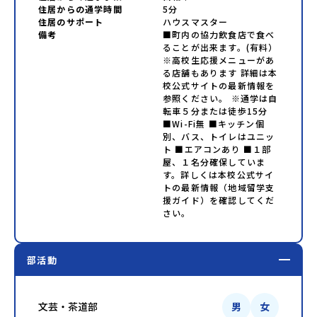
住居からの通学時間
5分
住居のサポート
ハウスマスター
備考
■町内の協力飲食店で食べ
ることが出来ます。(有料）
※高校生応援メニューがあ
る店舗もあります 詳細は本
校公式サイトの最新情報を
参照ください。 ※通学は自
転車５分または徒歩15分
■Wi-Fi無 ■キッチン個
別、バス、トイレはユニッ
ト ■エアコンあり ■１部
屋、１名分確保していま
す。詳しくは本校公式サイ
トの最新情報（地域留学支
援ガイド）を確認してくだ
さい。
部活動
文芸・茶道部
男
女