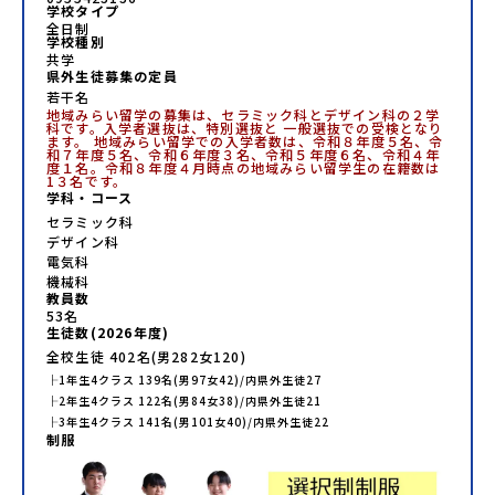
学校タイプ
全日制
学校種別
共学
県外生徒募集の定員
若干名
地域みらい留学の募集は、セラミック科とデザイン科の２学
科です。入学者選抜は、特別選抜と 一般選抜での受検となり
ます。 地域みらい留学での入学者数は、令和８年度５名、令
和７年度５名、令和６年度３名、令和５年度６名、令和４年
度１名。令和８年度４月時点の地域みらい留学生の在籍数は
1３名です。
学科・コース
セラミック科
デザイン科
電気科
機械科
教員数
53
名
生徒数(
2026
年度)
全校生徒
402
名(男
282
女
120
)
├
1年生
4
クラス
139
名(男
97
女
42
)/内県外生徒
27
├
2年生
4
クラス
122
名(男
84
女
38
)/内県外生徒
21
├
3年生
4
クラス
141
名(男
101
女
40
)/内県外生徒
22
制服