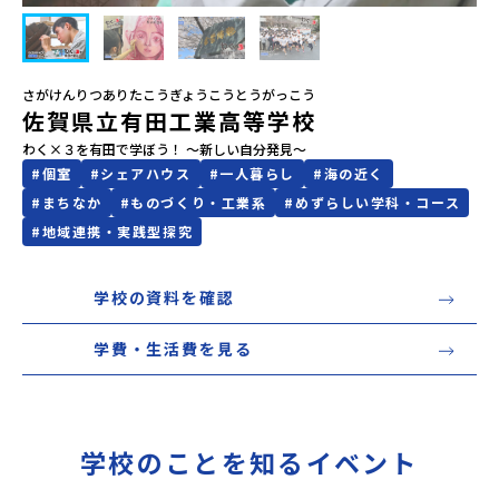
会員登録
MYページログイン
さがけんりつありたこうぎょうこうとうがっこう
佐賀県立有田工業高等学校
わく×３を有田で学ぼう！ ～新しい自分発見～
#
個室
#
シェアハウス
#
一人暮らし
#
海の近く
#
まちなか
#
ものづくり・工業系
#
めずらしい学科・コース
#
地域連携・実践型探究
学校の資料を確認
学費・生活費を見る
学校のことを知るイベント