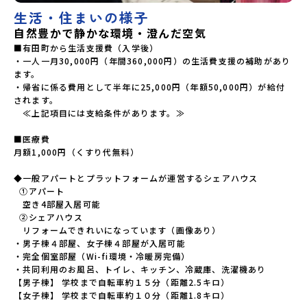
生活・住まいの様子
自然豊かで静かな環境・澄んだ空気
■有田町から生活支援費（入学後）

・一人一月30,000円（年間360,000円）の生活費支援の補助があり
ます。

・帰省に係る費用として半年に25,000円（年額50,000円）が給付
されます。

　≪上記項目には支給条件があります。≫

■医療費

月額1,000円（くすり代無料）

◆一般アパートとプラットフォームが運営するシェアハウス

  ①アパート

　空き4部屋入居可能

  ②シェアハウス

　リフォームできれいになっています（画像あり）

・男子棟４部屋、女子棟４部屋が入居可能

・完全個室部屋（Wi-fi環境・冷暖房完備）

・共同利用のお風呂、トイレ、キッチン、冷蔵庫、洗濯機あり

【男子棟】 学校まで自転車約１５分（距離2.5キロ）

【女子棟】 学校まで自転車約１０分（距離1.8キロ）
