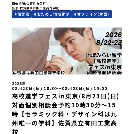
元以外の暮らしや文化が気になる。いつか留学してみた
開催場所
佐賀県有田町
出演
佐賀県立有田工業高等学校
い！」「豊かな自然と伝統文化、町並みに興味がある！」
#
佐賀県
#
おためし地域留学
#
オフライン(対面)
「ものづくりやきれいなデザインが好き！」そんな中学生の
みなさんにおすすめ！「おためし地域留学体験」は、日本全
国約200の高校と連携し、地域の枠を超えて学校生活を送る
「地域みらい留学」をプチ体験できるプログラムです。はじ
めてのひとり旅でも安心！現地でもスタッフがしっかりとサ
ポートいたします。今回のフィールドは「佐賀県有田町（あ
りたちょう）」佐賀県の西部にある有田町は、江戸時代から
400年以上続く「窯業（ようぎょう）」の町。 窯（かま）で
粘土を焼いてつくるものづくりが、この町の文化として今も
受け継がれています。世界でも知られる「有田焼」は、この
窯業の中から生まれました。長い歴史の中で積み重ねられて
きた技術や工夫、そして“つくる人の想い”が、この町には残
っています。また、文化施設が「日本遺産」や「日本の20世
2026年
紀遺産」に認定されるなど日本を代表する伝統工芸の町で
08月23日(日) 10:30〜08月23日(日) 15:00
す。さらに、有田町には「日本の棚田百選」に選ばれた「岳
高校進学フェスin東京/8月23日(日)
の棚田（たなだ）」や「名水百選」や「水源の森百選」に選
ばれた「竜門峡（りゅうもんきょう）」など、思わず立ち止
対面個別相談会予約10時30分～15
まりたくなるような自然も広がり、歴史・文化・自然が重な
り合う、“本物”に出会える場所です。そんな歴史・文化が豊
時【セラミック科・デザイン科は九
かな佐賀県有田町で実際に町を歩きながら学ぶフィールドワ
州唯一の学科】佐賀県立有田工業高
ークをしたり、有田焼づくりに関わる職人、町で暮らすプロ
デザイナー、地元の高校で学ぶ生徒などと交流しながら「伝
校
統的なものづくり」や「未来のデザイン」を一緒に探求でき