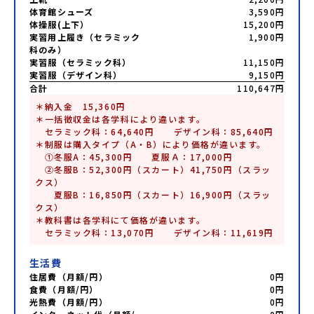
体育館シューズ
3,590円
体操服(上下）
15,200円
実習用上履き（セラミック
1,900円
科のみ）
実習服（セラミック科）
11,150円
実習服（デザイン科）
9,150円
合計
110,647円
＊納入金　15,360円

＊一括徴収金は各学科により違います。

　セラミック科：64,640円　　デザイン科：85,640円

＊制服は購入タイプ（A・B）により価格が違います。

　①冬服A：45,300円　　夏服Ａ：17,000円

　②冬服B：52,300円（スカート）41,750円（スラッ
クス）

　　夏服B：16,850円（スカート）16,900円（スラッ
クス）

＊教科書は各学科にて価格が違います。

生活費
住居費（月額/円）
0円
食費（月額/円）
0円
光熱費（月額/円）
0円