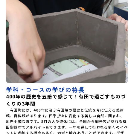
ジでは、本校の活動を紹介しています→（まいにち更新）有
工ＮＥＷＳをご覧くだい。□有田工業高等学校ホームページ
□インスタグラム
学科・コースの学びの特長
400年の歴史を五感で感じて！有田で過ごすものづ
くりの3年間
　有田町には、400年に及ぶ有田焼の歴史と伝統を今に伝える美術
館、資料館があります。四季折々に変化する美しい自然に囲まれ、
風光明媚な町です。5月の大型連休には、全国から観光客が訪れる有
田陶器市でアルバイトもできます。一年を通して行われる多くのイベ
ントに参加する機会も多く、地域と触れあうことができます。デザ