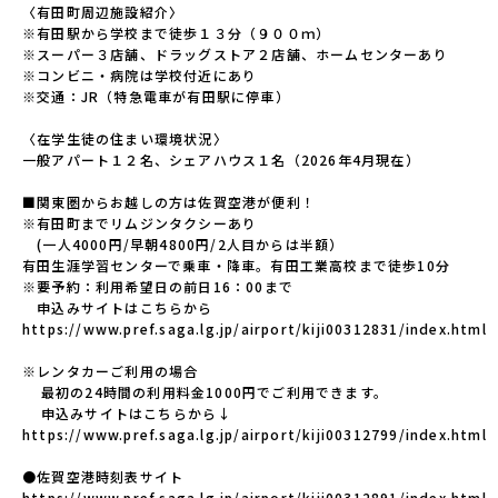
〈有田町周辺施設紹介〉

※有田駅から学校まで徒歩１３分（９００ｍ）

※スーパー３店舗、ドラッグストア２店舗、ホームセンターあり

※コンビニ・病院は学校付近にあり

※交通：JR（特急電車が有田駅に停車）

〈在学生徒の住まい環境状況〉

一般アパート１２名、シェアハウス１名（2026年4月現在）

■関東圏からお越しの方は佐賀空港が便利！

※有田町までリムジンタクシーあり

　(一人4000円/早朝4800円/2人目からは半額）

有田生涯学習センターで乗車・降車。有田工業高校まで徒歩10分

※要予約：利用希望日の前日16：00まで

　申込みサイトはこちらから
https://www.pref.saga.lg.jp/airport/kiji00312831/index.html

※レンタカーご利用の場合

    最初の24時間の利用料金1000円でご利用できます。

    申込みサイトはこちらから↓

https://www.pref.saga.lg.jp/airport/kiji00312799/index.html

●佐賀空港時刻表サイト

https://www.pref.saga.lg.jp/airport/kiji00312891/index.html
