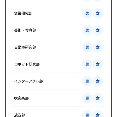
窯業研究部
男
女
美術・写真部
男
女
自動車研究部
男
女
ロボット研究部
男
女
インターアクト部
男
女
吹奏楽部
男
女
放送部
男
女