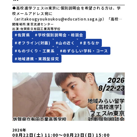
ます。ただ体験するだけじゃなくて、 “どうしてこの形なんだ
◆高校進学フェスin東京に個別説明会を希望される方は、学
ろう？” “自分だったらどんなデザインにする？” そんなふう
校メールアドレス宛に
に考える時間も、このプログラムの大切なポイントです。こ
（aritakougyoukoukou@education.saga.jp）「高校進
こで出会う人や体験が、自分の「好き」や「未来」につなが
学フェスin東京・個別説明会予約希望」とご記入のうえ、お
開催場所
東京流通センター
るかもしれません。この町でしかできない、ちょっと特別な
出演
佐賀県立有田工業高等学校
申し込みください。メール確認後、学校より予約シートをメ
体験を、ぜひ楽しんでみませんか？体験のおすすめポイント
#
佐賀県
#
学校個別説明会・相談会
ール送付いたしますので、必要事項をご記入のうえご提出く
体験プログラム内容（予定）＜１日目＞（PM）「オリエンテ
ださい。【有田工業高等学校はどんなところ！】★「好き」
#
オフライン(対面)
#
山の近く
#
まちなか
ーション・自己紹介ワーク」「有田工業高校見学」 -陶芸技
を、自分の未来に変える 日本磁器発祥の地、有田町にある
術をまなぶ！「セラミック科」のまなび場を体験 -デザイン
#
ものづくり・工業系
#
めずらしい学科・コース
佐賀県立有田工業高等学校のセラミック科、デザイン科は九
センスをまなぶ！「デザイン科」のまなび場を体験「フィー
州唯一の公立学校にある学科です。 セラミック科では、４
#
地域連携・実践型探究
ルドワーク」 -有田の歴史ある名所巡り -有田の歴史的な
００年以上受け継がれてきた有田焼の伝統の工芸技術から、
町並みを体感する「有田焼絵付けアクティビティ」 -職人さ
土を使ったものづくりの基礎、そして未来を支える最先端の
んからまなぶ！有田焼伝統の「絵付け」体験ワークショップ
半導体分野まで学ぶことができます。 デザイン科では、デ
（協力：clay studio）「みんなで楽しもう！BBQ」 -BBQ
ザインの基本（デッサン・色彩感覚・レイアウト・発想力・
づくり -仲間や地元の高校生、町の大人たちと交流・対話＜
アイデア）から、1人１台の最新Macパソコンを活用し、最先
２日目＞（AM）「1日目の振り返り」「ワークショップ」 -
端のデジタル表現まで幅広く学習し、アイデアを形にする力
ゲスト講師によるワークショプ「全体の振り返りワーク」 -
と自分らしい表現力を磨いていきます。＊＊＊＊＊＊＊＊＊
みんなで振り返り対話（PM）「ランチ/お土産タイム」解散
＊＊＊＊＊＊＊＊＊＊＊＊＊＊＊＊＊＊＊＊＊＊＊＊＊＊＊
※天候の状況や参加人数によってプログラムを変更する場合
＊＊＊＊＊＊＊＊＊＊＊＊＊＊＊＊＊＊＊＊オンラインフェ
がございます。参加概要【開催場所】佐賀県 有田町（ありた
スの短い説明ではお伝えできない詳しい学校の紹介や、有田
ちょう）【実施日程】7月4日（土）〜7月5日（日）※参加が
町の事や住まいの話などを知ることができます。個別説明会
確定した方には6月5日（金） 18:30～20:00に「参加者向け
は随時受け付けますので、ご連絡ください。また、毎日更新
事前オンライン研修」をご案内する予定です。必ず参加をお
する公式ホームページでは、本校の活動を紹介しています
2026年
願いします。【集合場所・時間】7月4日(土) 12：00 JR有田
08月22日(土) 11:00〜08月23日(日) 15:00
→（まいにち更新）有工ＮＥＷＳをご覧くだい。□有田工業
駅※12：00までにJR有田駅に到着する便で手配ください。