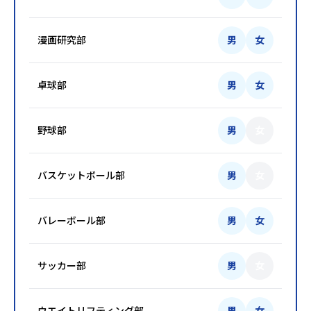
漫画研究部
男
女
卓球部
男
女
野球部
男
女
バスケットボール部
男
女
バレーボール部
男
女
サッカー部
男
女
ウエイトリフティング部
男
女