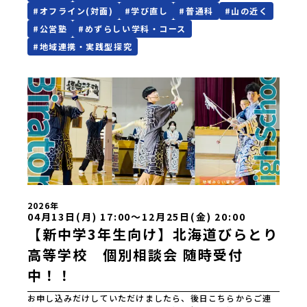
岡県立浜松湖北高等学校佐久間分校 近畿 五條市立西吉野
ト🍅の生産量は北海道一、全国でも有数の産地です。特産品
出発しませんか？体験のおすすめポイント体験プログラム内
#
オフライン(対面)
#
学び直し
#
普通科
#
山の近く
農業高等学校和歌山県立串本古座高等学校 中国・四国 島
の「びらとりトマト」やそのほかの農産品を使った調理活動
容（予定）＜1日目＞（PM）「オリエンテーション・自己紹
#
公営塾
#
めずらしい学科・コース
根県立横田高等学校島根県立島根中央高等学校島根県立矢上
をする「トマトクラブ」が地域と連携した様々な活動を展開
介ワーク」「高校生企画①-遊び編-」 -平取高校生と仲を深
高等学校島根県立隠岐島前高等学校岡山県立勝山高等学校
しています。冬期には、町内にあるカーリング施設で「カー
#
地域連携・実践型探究
める「びらとりの歴史・文化を知る！アイヌ文化フィールド
蒜山校地広島県立加計高等学校芸北分校広島県立大崎海星高
リング」ができます！また、平取高校から徒歩６分の近さに
ワーク」 -アイヌ文化博物館でアイヌ文化を理解する -ア
等学校愛媛県立南宇和高等学校愛媛県立宇和島南高等学校(宇
ある公設民営塾「びらとり義経塾」は、平取高校生と町内の
イヌ伝統文化を感じるアクティビティ「1日を振り返るーみん
和島水産・宇南中等)愛媛県立野村高等学校愛媛県立弓削高等
中学生を対象に、授業料や教材費等は一切かかりません。受
なで体験シェア」＜2日目＞（AM）「平取高校見学・寮見
学校愛媛県立上浮穴高等学校愛媛県立今治工業高等学校高知
講者の学力や進路に合わせたカリキュラムで行う個別指導に
学」 -平取高校の特徴を知る学校体験 -在校生との対話
県立嶺北高等学校高知県立四万十高等学校高知県立中村高等
より、一人一人の学習ニーズに沿った指導を行っています。
「高校生企画②-町の紹介編-」 -ビンゴをしながら町を知ろ
学校西土佐分校高知県立高知農業高等学校 九州 佐賀県立
平取高校は、全校生徒が約５０名と小規模校ですが、その
う！（PM）「自然と農を感じる！農業アクティビティ」 -
有田工業高等学校熊本県立小国高等学校熊本県立矢部高等学
分、先生との距離が近く、一人一人の個性を大切にした教育
平取特産の「びらとりトマト」農家体験！ -想いを持って仕
校佐賀県立牛津高等学校鹿児島県立沖永良部高等学校鹿児島
を実践しています。学校個別相談/個別現地訪問・見学を随時
事をする大人との交流会「みんなでBBQディナー」 -さらに
県立志布志高等学校宮崎県立飯野高等学校宮崎県立高千穂高
受け付けております。ぜひ実際にいらっしゃって学校や地域
仲間や地元の高校生、町の大人たちと交流＜3日目＞（AM）
等学校鹿児島県立古仁屋高等学校沖縄県立久米島高等学校私
の雰囲気を感じてください。まずは、お気軽にお問い合わせ
「アイヌが愛した森を散策するフィールドワーク」「3日間の
立高校国際高等専門学校（石川県）開志国際高等学校(新潟県)
ください。※交通費補助の対象は道外に住む中学３年生と保
振り返りワーク」 -みんなで振り返り対話「ランチ/お土産
広島三育学院高等学校(広島県) ※2日目のみ参加
護者１名のみです（１組の上限額は５万円で対象経費の４分
タイム」（PM） 13：30頃プログラム終了-新千歳空港には
の３以内）。【お問い合わせ先】平取町 まちづくり課 担
2026年
15：00頃に到着予定です。※天候の状況や参加人数によって
04月13日(月) 17:00〜12月25日(金) 20:00
当：地域戦略係（☎ 01457-2-2222）※平日8:30～17:15地
プログラムを変更する場合がございます。参加概要【開催場
域みらい留学URL：https://c-mirai.jp/schools/119（北海
【新中学3年生向け】北海道びらとり
所】北海道平取町（びらとりちょう）【実施日程】7月18日
道平取高等学校）
(土)～7月20日(月祝)※参加が確定した方には6月3日(水)
高等学校 個別相談会 随時受付
18：30～20：00に「参加者向け事前オンライン研修」をご
案内する予定です。必ず参加をお願いします。【集合場所・時
中！！
間】7月18日(土) 12：00 新千歳空港※12：00までに新千歳
空港に到着する便で手配ください。【解散場所・時間】7月20
お申し込みだけしていただけましたら、後日こちらからご連
日(祝月) 15：00頃 新千歳空港※16：00以降に新千歳空港を