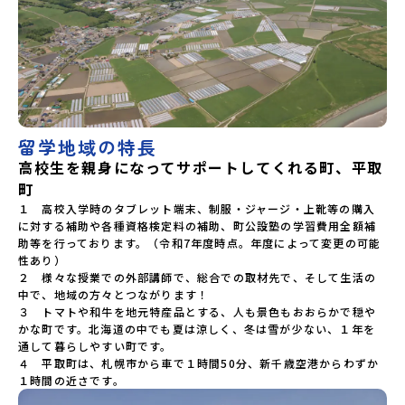
公式LINEよりご連絡をお願いします。※受信制限設定をして
いると、通知メールをお受け取りいただけません。その場合
は、「@miratabi.jp」からのメールを受信できるよう設定を
お願いいたします。※結果に関する個別のお問合せにはお答
えしておりませんので、ご了承ください。・お申し込みにつ
いてお申込はお一人様1回限りです。PC・スマートフォンか
らお申込ください。申込後の内容変更はできません。お申込
時は、メールアドレスの入力間違いにご注意ください。・宿
泊について１室に複数(同性2～4名程度)で宿泊いただく予定
留学地域の特長
です。・食事アレルギー対応について個別の詳細なアレルギ
高校生を親身になってサポートしてくれる町、平取
ー対応希望にはお応えしかねる場合がございます。対応が必
要な場合は必ず事前にご相談ください。・参加取消や急遽参
町
加できなくなった場合について参加決定後の参加お取り消し
１　高校入学時のタブレット端末、制服・ジャージ・上靴等の購入
はご遠慮下さい。やむを得ないお取り消しの場合はお早めに
に対する補助や各種資格検定料の補助、町公設塾の学習費用全額補
事務局までご連絡ください。・キャンセルポリシーやむを得
助等を行っております。（令和7年度時点。年度によって変更の可能
ない参加お取り消しの場合、以下のルールに沿って対応させ
性あり）

ていただきます。ご了承ください。プログラム開催日の前日
２　様々な授業での外部講師で、総合での取材先で、そして生活の
＜7月17日＞から、【キャンセルのご連絡日：お支払いいただ
中で、地域の方々とつながります！

く旅行代金】・21日目にあたる日以前：無料・20日目-8日
目：20％・7日目-2日目：30％・プログラム開始日の前日：
３　トマトや和牛を地元特産品とする、人も景色もおおらかで穏や
40％・プログラム開始日当日：50％・ご連絡無しでの不参加
かな町です。北海道の中でも夏は涼しく、冬は雪が少ない、１年を
またはプログラム開始後の解除：100％・催行中止について天
通して暮らしやすい町です。

候などの状況等によって開催を見合わせる可能性がありま
４　平取町は、札幌市から車で１時間50分、新千歳空港からわずか
す。その場合は原則、開催日1週間前までにご連絡いたしま
１時間の近さです。
す。又、最少催行人数に達しなかった場合は、開催日3週間前