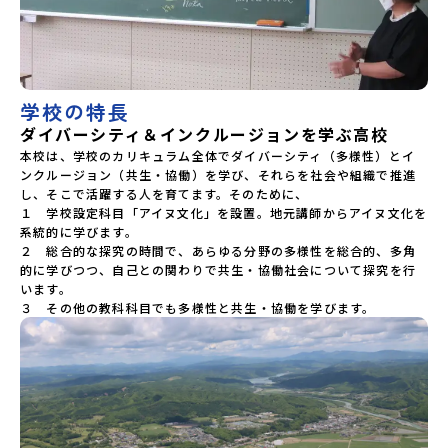
会〜「平取町」の内容を具体的に深掘りしたい方へ〜全体説
明を聞いたうえで、「平取町では具体的に何をするの？」
「どんな町なの？」という疑問にお答えする説明会です。平
取町ならではの豊かな文化や、2泊3日のプログラムの中身を
たっぷりとお伝えします。日 時： 5月7日(木) 19：00〜
19：40内 容： 平取町ってどんなところ？、プログラム詳細
学校の特長
解説、質疑応答お申し込み：https://c-
mirai.jp/events/002112どちらの説明会でも、お気軽にど
ダイバーシティ＆インクルージョンを学ぶ高校
うぞ！「はじめての一人旅だけど大丈夫？」「どんな体験が
本校は、学校のカリキュラム全体でダイバーシティ（多様性）とイ
できるの？」そんな保護者様の不安や、中学生のみなさんの
ンクルージョン（共生・協働）を学び、それらを社会や組織で推進
素朴な疑問にスタッフが直接お答えします。チャットでの質
し、そこで活躍する人を育てます。そのために、

問も可能ですので、ぜひご自宅からリラックスしてご参加く
１　学校設定科目「アイヌ文化」を設置。地元講師からアイヌ文化を
ださい。▼お申し込み前に必ずご確認ください・参加規約へ
系統的に学びます。

の同意プログラムへの参加申し込みいただく前に、「お申し
２　総合的な探究の時間で、あらゆる分野の多様性を総合的、多角
込みに関する各規約」への同意が必須となります。ご確認く
的に学びつつ、自己との関わりで共生・協働社会について探究を行
ださい。・抽選による参加者決定についてお申込みいただい
た方の中から抽選の上、締め切り日から1週間を目途に、お申
います。

し込み時に記入いただいたメールアドレス宛に「当選／落選
３　その他の教科科目でも多様性と共生・協働を学びます。
メール」をお送りいたします。当選者は、メールに記載され
た「当選確認フォーム」に３日以内に回答いただき、確認フ
ォームの提出をもって参加確定とさせていただきます。当選
確認フォームの期日までにご回答いただけない場合は、当選
を取り消しとさせていただきます。当選取り消しがあった場
合は、繰り上げ当選者へご連絡させていただきます。登録メ
ールアドレスの変更をご希望の場合は下記の地域みらい留学