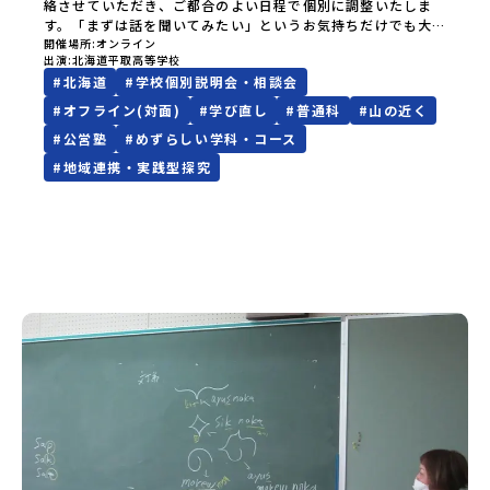
絡させていただき、ご都合のよい日程で個別に調整いたしま
出発する便で手配ください。【対象】中学2年生、中学3年生
す。「まずは話を聞いてみたい」というお気持ちだけでも大
【宿泊先】ゲストハウス ヤント※ドミトリータイプの2段ベ
歓迎です。質問がなくても大丈夫ですので、ぜひお気軽にお
開催場所
オンライン
ッド（1室2～4名）で宿泊いただく予定です。【旅行代金】無
出演
北海道平取高等学校
申し込みください。北海道平取高等学校のことを知っていた
料※旅行代金に含まれる費用のうち、以下の内容が無料とな
#
北海道
#
学校個別説明会・相談会
だけたら嬉しいです。皆さまからのご連絡をお待ちしており
ります・宿泊費（2泊分）・プログラム内のアクティビティ・
ます。イランカラプテ！（アイヌ語：こんにちは！）北海道
#
オフライン(対面)
#
学び直し
#
普通科
#
山の近く
体験費用・一部の食事代※以下の費用は参加者のご負担とな
平取（びらとり）高等学校です！平取町ってどこ？平取高校
ります・集合場所までの往復交通費・お土産代や自由時間の
#
公営塾
#
めずらしい学科・コース
ってどんな学校？たくさんの学校から自分に合った高校をみ
個人飲食費などの個人的費用【募集人数】最大10名（お申し
つけたい！そんな方向けに、町や学校の魅力をお話しするオ
#
地域連携・実践型探究
込み多数の場合は抽選の上決定）【参加者決定】お申し込み
ンラインの個別相談会を開催しています。カメラOFF、チャッ
多数の場合は、締め切り後1週間を目途に当落結果をご連絡い
トでの質問も大歓迎です♪---------------------------------
たします。【申し込み受付締切】4月30日(木)12：00 から 5
---------------------【平取高校おすすめポイント】・少人数
月14日(木) 12：00まで疑問も不安もワクワクに変える！「お
（全校生徒53名）・生徒一人ひとりに寄り添った教育・学校
ためし地域留学」ステップアップ説明会プログラムの内容を
設定科目「アイヌ文化」・日高山脈をはじめとした自然豊か
詳しく知りたい方や、お申し込みを迷われている方向けに
な環境・寮（平日3食つき）--------------------------------
Zoomでのオンライン配信を行います。知りたい情報のレベ
----------------------平取高校の魅力を約５分の動画にまと
ルに合わせて、以下の2つのステップをご活用ください。
めましたので、ぜひ、こちらをご覧になってからご参加くだ
【STEP 1】全体オンライン説明会（アーカイブ動画を公開
さいhttps://www.youtube.com/watch?
中！）〜まずは「おためし地域留学」を知りたい方へ〜日本
v=RrE7PjysrXU&amp;t=5s皆さまのご参加、心よりお待ち
全国20以上の地域から選んで参加できる「おためし地域留
しております✨他にもメール（高校魅力化コーディネーター：
学」の魅力を凝縮したアーカイブ動画をご覧いただけます。
coordinator.biratori01@gmail.com）またはお電話（平
初めての一人旅への不安や、事務局のサポート体制、安全面
取町役場まちづくり課内 ℡ 01457-2-2222）でお問い合わせ
についても詳しく解説しています。🎬 [アーカイブ動画を視聴
ください。地域みらい留学「平取高校」
する]YouTube：https://youtu.be/Yt8nd04aNgA?
si=e5erbspvwz5O8_uF【STEP 2】平取町プログラム説明