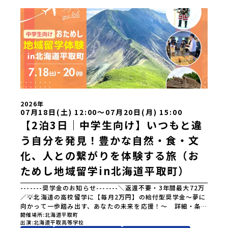
2026年
07月18日(土) 12:00〜07月20日(月) 15:00
【2泊3日｜中学生向け】いつもと違
う自分を発見！豊かな自然・食・文
化、人との繋がりを体験する旅（お
ためし地域留学in北海道平取町）
-------奨学金のお知らせ-------＼返還不要・3年間最大72万
／💡北海道の高校留学に【毎月2万円】の給付型奨学金～夢に
向かって一歩踏み出す、あなたの未来を応援！～ 詳細・条
件はこちらから---------------------------------＜体験費・
開催場所
北海道平取町
出演
北海道平取高等学校
宿泊費が無料＞累計3,000万部以上販売された大人気マンガ