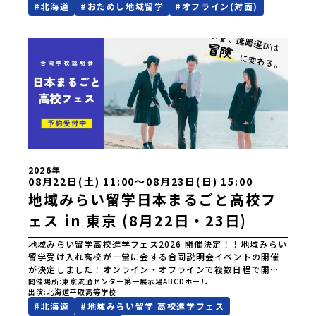
#
北海道
#
おためし地域留学
#
オフライン(対面)
「ゴールデンカムイ」の実写版映画に登場する町！北海道の
「アイヌ文化継承の地」で自然や食を体験してみませんか？
「地元以外の地域の暮らしが気になる。いつか留学してみた
い！」「アイヌ文化の歴史や、マンガに登場する世界を自分
の手で探求したい！」「自然が好きでもっと触れてあそびた
い！」そんな中学生のみなさんにおすすめ！「おためし地域
留学体験」は、日本全国約200の高校と連携し、地域の枠を超
えて学校生活を送る「地域みらい留学」をプチ体験できるプ
ログラムです。はじめてのひとり旅でも安心！現地でもスタ
ッフがしっかりとサポートいたします。今回のフィールドは
「北海道平取町（びらとりちょう）」北海道の南に位置する
平取町（びらとりちょう）。壮大な自然と「アイヌ文化」が
継承されている町として広く知られています。町名の「平取
2026年
（びらとり）」は、アイヌ語「ピラ・ウトゥル」（崖の間を
08月22日(土) 11:00〜08月23日(日) 15:00
意味）という言葉から名付けられました。見上げるほど大き
地域みらい留学日本まるごと高校フ
な山々が連なる「幌尻岳（ぽろしりだけ）」の景色は絶景！
日本一の広さを誇る「すずらん」が咲く花畑や、和牛がのん
ェス in 東京 (8月22日・23日)
びりと過ごす放牧地。日本一の清流に選ばれたこともある、
ヤマメやニジマスが泳ぐ「沙流川（さるがわ）」。他の地域
地域みらい留学高校進学フェス2026 開催決定！！地域みらい
では見ることのできない圧倒的スケールの自然を味わうこと
留学受け入れ高校が一堂に会する合同説明会イベントの開催
ができます。さらに、源義経（みなもとのよしつね）とも縁
が決定しました！オンライン・オフラインで複数日程で開催
が深いとされている地域で、義経を祀った神社や公園などが
いたしますので、奮ってご参加ください。皆様にお会いでき
開催場所
東京流通センター第一展示場ABCDホール
存在し、アイヌ民族と日本の歴史を交差する瞬間を肌で体感
出演
北海道平取高等学校
ますことを楽しみにしております。ページ下の「申し込む」
できる町です。北の大地で育まれた「アイヌ文化」とは？
#
北海道
#
地域みらい留学 高校進学フェス
ボタンより事前予約をお願いいたします。\ 地域みらい留学高
「アイヌ」の文化は北海道を中心とした北部周辺で、先住民