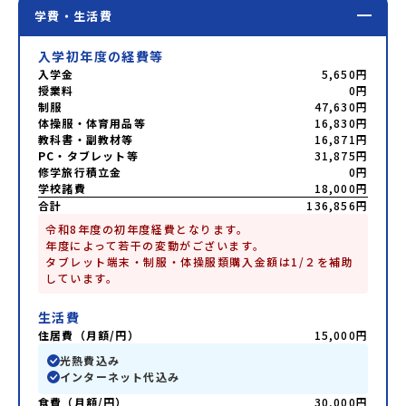
学費・生活費
入学初年度の経費等
入学金
5,650円
授業料
0円
制服
47,630円
体操服・体育用品等
16,830円
教科書・副教材等
16,871円
PC・タブレット等
31,875円
修学旅行積立金
0円
学校諸費
18,000円
合計
136,856円
令和8年度の初年度経費となります。

年度によって若干の変動がございます。

タブレット端末・制服・体操服類購入金額は1/２を補助
しています。
生活費
住居費（月額/円）
15,000円
光熱費込み
インターネット代込み
食費（月額/円）
30,000円