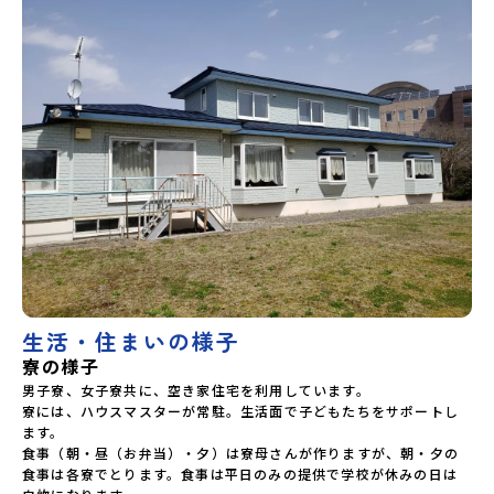
までに催行中止の旨をメールにてご連絡いたします。・よく
あるご質問その他、よくあるご質問についてはこちらをご確
認ください。運営団体について＜プログラム主催：一般財団
法人地域・教育魅力化プラットフォーム＞「意志ある若者に
あふれる持続可能な地域・社会をつくる」というビジョンを
掲げ、2017年3月に島根県に設立した教育事業団体です。日
本全国約200の高校と連携しながら、中学卒業後に地域の枠を
越えて生徒一人ひとりの夢や価値観に合った地域・学校で1〜
3年間過ごすことができるシステム「地域みらい留学」をはじ
めとした、教育事業や地域活性モデルをつくり続けていま
す。名 称：一般財団法人地域・教育魅力化プラットフォー
ム設 立：2017年3月代表者：岩本 悠所在地：〒690-0842
島根県松江市東本町二丁目25-6 みらいBASE2階 その他所在
地公式HP：http://c-platform.or.jp/お問い合わせ先担当：
小川・小原E-mail：info@miratabi.jp「おためし地域留学
体験」のプログラム開催情報を公式LINEにて配信中！ぜひご
登録ください♪地域みらい留学公式LINE
生活・住まいの様子
寮の様子
男子寮、女子寮共に、空き家住宅を利用しています。

寮には、ハウスマスターが常駐。生活面で子どもたちをサポートし
ます。

食事（朝・昼（お弁当）・夕）は寮母さんが作りますが、朝・夕の
食事は各寮でとります。食事は平日のみの提供で学校が休みの日は