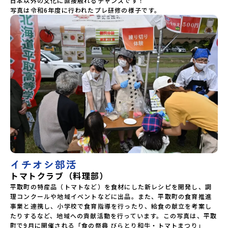
日本以外の文化に直接触れるチャンスです！

写真は令和6年度に行われたプレ研修の様子です。
イチオシ部活
トマトクラブ（料理部）
平取町の特産品（トマトなど）を食材にした新レシピを開発し、調
理コンクールや地域イベントなどに出品。また、平取町の食育推進
事業と連携し、小学校で食育指導を行ったり、給食の献立を考案し
たりするなど、地域への貢献活動を行っています。この写真は、平取
町で9月に開催される「食の祭典 びらとり和牛・トマトまつり」