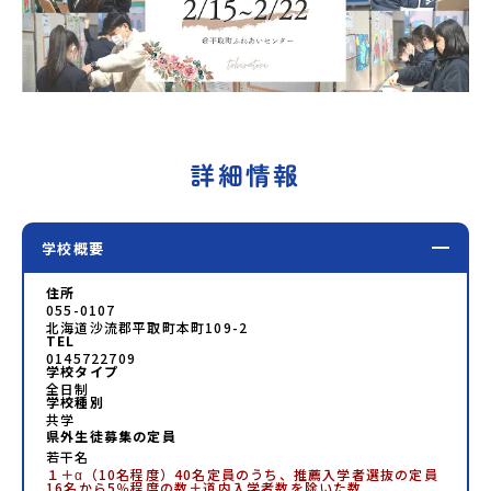
詳細情報
学校概要
住所
055-0107
北海道沙流郡平取町本町109-2
TEL
0145722709
学校タイプ
全日制
学校種別
共学
県外生徒募集の定員
若干名
１＋α（10名程度）40名定員のうち、推薦入学者選抜の定員
16名から5％程度の数＋道内入学者数を除いた数