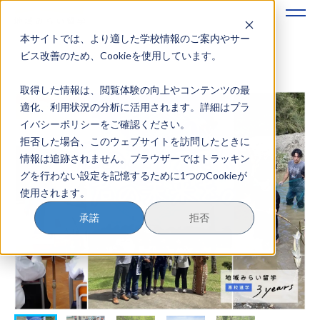
本サイトでは、より適した学校情報のご案内やサー
地域みらい留学のすすめかた
ビス改善のため、Cookieを使用しています。
取得した情報は、閲覧体験の向上やコンテンツの最
地域みらい留学とは
適化、利用状況の分析に活用されます。詳細はプラ
イバシーポリシーをご確認ください。
学校を探す
拒否した場合、このウェブサイトを訪問したときに
情報は追跡されません。ブラウザーではトラッキン
イベントを探す
グを行わない設定を記憶するために1つのCookieが
使用されます。
おためし地域留学
承諾
拒否
マガジン
奨学金について
？
イベント参加方法