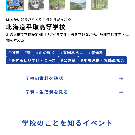
会員登録
MYページログイン
ほっかいどうびらとりこうとうがっこう
北海道平取高等学校
北の大地で学校設定科目「アイヌ文化」等を学びながら、多様性と共生・協
働を考える

#
個室
#
寮
#
山の近く
#
雪国暮らし
#
普通科
#
めずらしい学科・コース
#
公営塾
#
地域連携・実践型探究
学校の資料を確認
学費・生活費を見る
学校のことを知るイベント