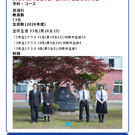
学科・コース
普通科
教員数
13
名
生徒数(
2026
年度)
全校生徒
53
名(男
28
女
25
)
├
1年生
1
クラス
31
名(男
19
女
12
)/内県外生徒
10
├
2年生
1
クラス
16
名(男
6
女
10
)/内県外生徒
4
├
3年生
1
クラス
6
名(男
3
女
3
)/内県外生徒
3
制服