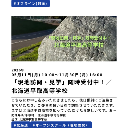
校進学フェス in 東京 (8月22日・23日)/日時2026年8月22日
#
オフライン(対面)
族である「アイヌ民族」によって大切に育まれてきた文化で
(土)11:00-17:00 8月23日(日)10:30-15:00場所東京
す。日本語とは異なる響きを持つ「アイヌ語」や、自然界の
流通センター第一展示場ABCDホール出展校 北海道 北海道
あらゆる物に「魂」が宿ると考える「精神文化」、祭りや家
夕張高等学校北海道松前高等学校北海道知内高等学校北海道
庭での行事などに踊られる「古式舞踊」、独特の文様による
上ノ国高等学校北海道奥尻高等学校ニセコ国際高等学校北海
刺繍（ししゅう）、木彫り等の工芸など、ユニークな文化が
道おといねっぷ美術工芸高等学校北海道幌加内高等学校北海
存在します。アイヌ文化では、人間のまわりに存在する生き
道苫前商業高等学校北海道斜里高等学校北海道湧別高等学校
物や自然のチカラ、暮らしの道具のうち、人間にとって大切
北海道大空高等学校北海道平取高等学校北海道上士幌高等学
な役割を持っているものを「カムイ」と呼んでいます。いつ
校北海道大樹高等学校北海道池田高等学校北海道白糠高等学
も自分たちを見守ってくれているもの、例えば、身近な動植
校北海道標津高等学校北海道羅臼高等学校北海道佐呂間高等
物や、暮らしに欠かせない火、水、風、そして雄大な山や川
学校北海道雄武高等学校北海道月形高等学校 東北 青森県
などもすべて「カムイ」です。この文化と精神性をテーマに
立三戸高等学校青森県立名久井農業高等学校岩手県立沼宮内
した大人気マンガ「ゴールデンカムイ」は、累計3000万部以
高等学校岩手県立西和賀高等学校岩手県立大槌高等学校岩手
上販売され、2026年3月に映画の続編も公開されるなど注目
県立岩泉高等学校岩手県立種市高等学校宮城県中新田高等学
2026年
を集めています。今回は、平取町の中でもアイヌ文化に触れ
校秋田県立男鹿海洋高等学校秋田県立矢島高等学校秋田県立
05月11日(月) 10:00〜11月30日(月) 16:00
ることのできる「二風谷（にぶたに）コタン」へ出発！アイ
角館高等学校秋田県立鹿角高等学校山形県立谷地高等学校山
「現地訪問・見学」随時受付中！／
ヌの家や暮らし、食などを体感することができます。ぜひ現
形県立長井工業高等学校山形県立新庄神室産業高等学校金山
地で味わってみてください🎵（写真撮影：志鎌康平）未来の
北海道平取高等学校
校山形県立高畠高等学校山形県立小国高等学校福島県立川俣
自分をイメージする。地元の高校生との特別な交流この旅の
高等学校福島県立只見高等学校福島県立猪苗代高等学校福島
大きな魅力は、地元の「平取高校」の先輩たちと過ごす時間
県立川口高等学校 関東 茨城県立大子清流高等学校 中
こちらにお申し込みいただきましたら、後日個別にご連絡さ
です。 ただ校舎を眺める見学ではありません。高校生が自ら
部 新潟県立村上高等学校新潟県立佐渡高等学校新潟県立佐
せていただき、ご都合の良い日程で調整させていただきます。
企画したアクティビティを通じて、年の近い先輩たちと本音
渡総合高等学校新潟県立羽茂高等学校新潟県立加茂農林高等
まずは北海道平取高校を知っていただけたら嬉しいです。お
で交流することができます。魅力的な大人たちと対話をしな
学校新潟県立国際情報高等学校石川県立能登高等学校福井県
気軽にご連絡ください。こんにちは、北海道平取高校です。
開催場所
平取町・北海道平取高等学校
がら町の歴史や「生き方」を学ぶことができ、大充実の2泊3
出演
北海道平取高等学校
立若狭高等学校長野県木曽青峰高等学校長野県白馬高等学校
北海道平取町は北海道の中でも夏は涼しく、冬は雪が少な
日になること間違いなし！そんなユニークな魅力がたっぷり
#
北海道
#
オープンスクール（現地訪問）
富山県立氷見高等学校静岡県立伊豆総合高等学校土肥分校静
い、１年を通して暮らしやすい町です。農業が盛んで、トマ
つまった北海道平取町へ、人生の可能性をひらく特別な旅に