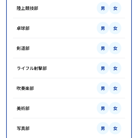
陸上競技部
男
女
卓球部
男
女
剣道部
男
女
ライフル射撃部
男
女
吹奏楽部
男
女
美術部
男
女
写真部
男
女