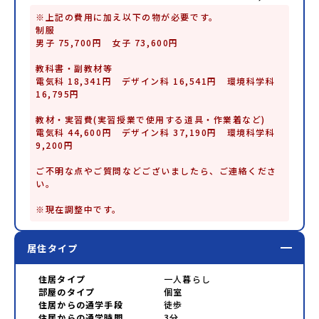
※上記の費用に加え以下の物が必要です。

制服

男子 75,700円　女子 73,600円

教科書・副教材等

電気科 18,341円　デザイン科 16,541円　環境科学科 
16,795円

教材・実習費(実習授業で使用する道具・作業着など)

電気科 44,600円　デザイン科 37,190円　環境科学科 
9,200円

ご不明な点やご質問などございましたら、ご連絡くださ
い。

※現在調整中です。
居住タイプ
住居タイプ
一人暮らし
部屋のタイプ
個室
住居からの通学手段
徒歩
住居からの通学時間
3分