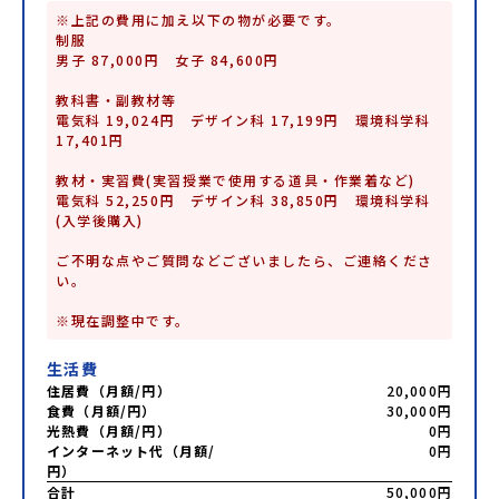
※上記の費用に加え以下の物が必要です。

制服

男子 87,000円　女子 84,600円

教科書・副教材等

電気科 19,024円　デザイン科 17,199円　環境科学科 
17,401円

教材・実習費(実習授業で使用する道具・作業着など)

電気科 52,250円　デザイン科 38,850円　環境科学科
(入学後購入)

ご不明な点やご質問などございましたら、ご連絡くださ
い。

※現在調整中です。
生活費
住居費（月額/円）
20,000円
食費（月額/円）
30,000円
光熱費（月額/円）
0円
インターネット代（月額/
0円
円）
合計
50,000円