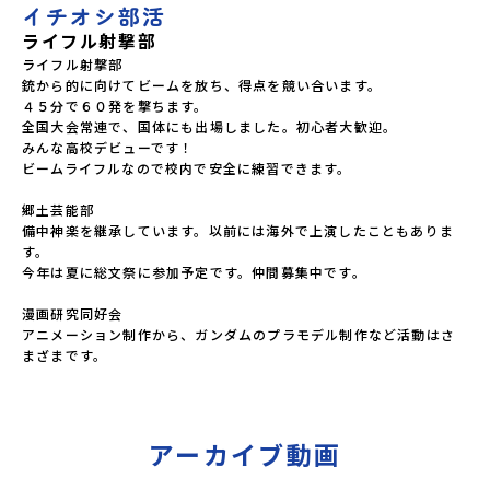
イチオシ部活
ライフル射撃部
ライフル射撃部

銃から的に向けてビームを放ち、得点を競い合います。

４５分で６０発を撃ちます。

全国大会常連で、国体にも出場しました。初心者大歓迎。

みんな高校デビューです！

ビームライフルなので校内で安全に練習できます。

郷土芸能部

備中神楽を継承しています。以前には海外で上演したこともありま
す。

今年は夏に総文祭に参加予定です。仲間募集中です。

漫画研究同好会

アニメーション制作から、ガンダムのプラモデル制作など活動はさ
まざまです。
アーカイブ動画