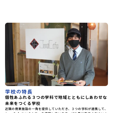
当にできるようになるの？実際に入学した際のイメージをも
っと具体的に知りたい方にオススメです。＊全国募集で入学
した生徒のサポートをしている、暮らしサポーターともお話
しできます。楽しい学校生活・授業についてはこちらの
Instagramからも確認できます
↓https://www.instagram.com/t.jonanfhj/個別相談をご
希望の際には、申込後に日時の調整をさせていただきます。
お気軽に申し込みください！あなたの疑問を解決する
「JONANとつながるオンライン説明会」へぜひご参加くださ
い！
学校の特長
個性あふれる３つの学科で地域とともにしあわせな
未来をつくる学校
近隣の商業施設の一角を提供していただき、３つの学科が連携して、