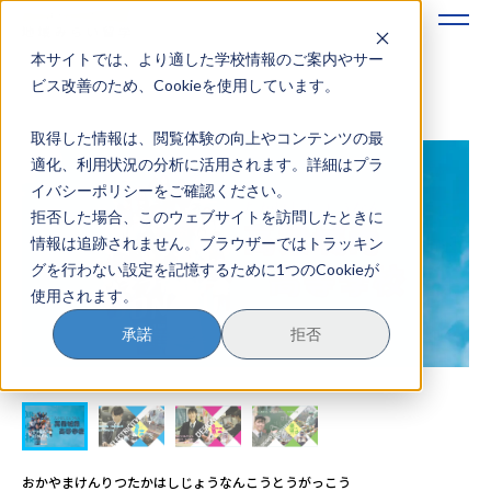
本サイトでは、より適した学校情報のご案内やサー
地域みらい留学のすすめかた
ビス改善のため、Cookieを使用しています。
取得した情報は、閲覧体験の向上やコンテンツの最
地域みらい留学とは
適化、利用状況の分析に活用されます。詳細はプラ
イバシーポリシーをご確認ください。
学校を探す
拒否した場合、このウェブサイトを訪問したときに
情報は追跡されません。ブラウザーではトラッキン
イベントを探す
グを行わない設定を記憶するために1つのCookieが
使用されます。
おためし地域留学
承諾
拒否
マガジン
奨学金について
おかやまけんりつたかはしじょうなんこうとうがっこう
？
イベント参加方法