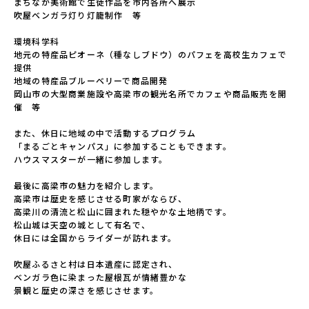
まちなか美術館で生徒作品を市内各所へ展示

吹屋ベンガラ灯り灯籠制作　等

環境科学科

地元の特産品ピオーネ（種なしブドウ）のパフェを高校生カフェで
提供

地域の特産品ブルーベリーで商品開発

岡山市の大型商業施設や高梁市の観光名所でカフェや商品販売を開
催　等

また、休日に地域の中で活動するプログラム

「まるごとキャンパス」に参加することもできます。

ハウスマスターが一緒に参加します。

最後に高梁市の魅力を紹介します。

高梁市は歴史を感じさせる町家がならび、

高梁川の清流と松山に囲まれた穏やかな土地柄です。

松山城は天空の城として有名で、

休日には全国からライダーが訪れます。

吹屋ふるさと村は日本遺産に認定され、

ベンガラ色に染まった屋根瓦が情緒豊かな

景観と歴史の深さを感じさせます。
