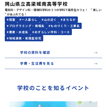
岡山県立高梁城南高等学校
会員登録
MYページログイン
電気科・デザイン科・環境科学科の３つの学科で高校生カフェ！　“ 楽しい 
” があふれてる！
#
個室
#
一人暮らし
#
山の近く
#
まちなか
#
プログラミング・情報系
#
ものづくり・工業系
#
農業・水産系
#
めずらしい学科・コース
#
地域連携・実践型探究
学校の資料を確認
学費・生活費を見る
学校のことを知るイベント