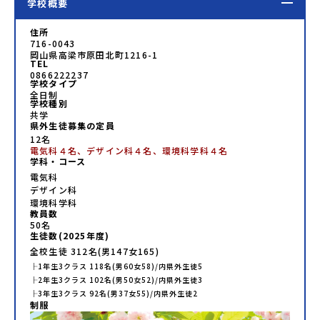
学校概要
住所
716-0043
岡山県高梁市原田北町1216-1
TEL
0866222237
学校タイプ
全日制
学校種別
共学
県外生徒募集の定員
12名
電気科４名、デザイン科４名、環境科学科４名
学科・コース
電気科
デザイン科
環境科学科
教員数
50
名
生徒数(
2025
年度)
全校生徒
312
名(男
147
女
165
)
├
1年生
3
クラス
118
名(男
60
女
58
)/内県外生徒
5
├
2年生
3
クラス
102
名(男
50
女
52
)/内県外生徒
3
├
3年生
3
クラス
92
名(男
37
女
55
)/内県外生徒
2
制服