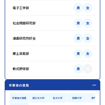
電子工学部
男
女
社会問題研究部
男
女
漫画研究同好会
男
女
郷土芸能部
男
女
軟式野球部
男
女
卒業後の進路
卒業後の進路
国公立大学
私立大学
短期大学
専門学校