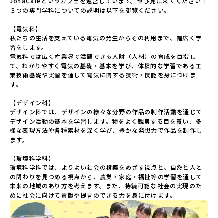
JonaCafeというカフェを運営しています。ぜひ見に来てください！

３つの専門学科についての説明は以下を御覧ください。

【電気科】

私たちの生活を支えている電気の発生からその利用まで、幅広く学
習をします。

電気科では広く産業界で活躍できる人財（人材）の育成を目指し
て、わかりやすく電気の基礎・基本を学び、体験的な学習である工
業技術基礎や実習を通して電気に関する技術・技能を身につけま
す。

【デザイン科】

デザイン科では、デザインの様々な分野の作品の制作活動を通じて
デザイン活動の基本を学習します。物をよく観察する目を養い、多
様な表現方法や各種素材を深く学び、豊かな発想力で作品を制作し
ます。

【環境科学科】

環境科学科では、よりよい社会の構築をめざす視点と、自然と人と
の関わりを見つめる視点から、農業・家庭・福祉等の学習を通して
未来の地域のあり方を考えます。また、持続可能な社会の実現のた
めに社会に向けて貢献や提言のできる力を身に付けます。