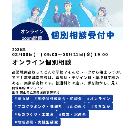
2026年
08月08日(土) 09:00〜08月21日(金) 19:00
オンライン個別相談
高梁城南高校ってどんな学校？そんなトークから始まってOK
です！高梁城南高校は、電気科・デザイン科・環境科学科の
ある、実業系高校です。普通科とは違い、手を動かし、見て
触って体験しながら学べるので、座学より実習多め！自分の
開催場所
オンライン
出演
岡山県立高梁城南高等学校
「好き」を目一杯楽しみながら、先の進路も広がるかも！？
#
岡山県
#
学校個別説明会・相談会
#
オンライン
今年度から新たに「株式会社」を設立！自ら稼ぐことも学べ
ちゃいます！高梁城南高校についてはこちらのHPから
#
プログラミング・情報系
#
山の近く
#
まちなか
↓https://www.jonan.okayama-c.ed.jp「高梁城南高校に
#
ものづくり・工業系
#
農業・水産系
ついて、もっと知りたい！」そう思った方は、ぜひ個別にご
相談ください。・岡山県以外から進学するにはどんな手続き
#
地域連携・実践型探究
が必要？・学校でどんなことが学べるのか、具体的に教え
て！・入学後、どんな場所に住むのか？・一人暮らしって本