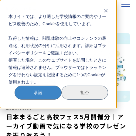
本サイトでは、より適した学校情報のご案内やサー
地域みらい留学のすすめかた
ビス改善のため、Cookieを使用しています。
取得した情報は、閲覧体験の向上やコンテンツの最
地域みらい留学とは
適化、利用状況の分析に活用されます。詳細はプラ
イバシーポリシーをご確認ください。
学校を探す
拒否した場合、このウェブサイトを訪問したときに
情報は追跡されません。ブラウザーではトラッキン
イベントを探す
グを行わない設定を記憶するために1つのCookieが
使用されます。
おためし地域留学
承諾
拒否
マガジン
2026.06.05
奨学金について
日本まるごと高校フェス5月開催分｜ア
ーカイブ動画で気になる学校のプレゼン
を振り返ろう！
？
イベント参加方法