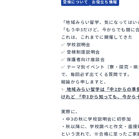
受検について
お役立ち情報
「地域みらい留学、気になってはい
「もう中3だけど、今からでも間に
これは、これまでに開催してきた
✅ 学校説明会
✅ 受検制度説明会
✅ 保護者向け座談会
✅ テーマ別イベント（寮・探究・
で、毎回必ず出てくる質問です。
結論から申しますと、
✨
地域みらい留学は「中2からの準
けれど 「中3から知っても、今から
実際に、
・中3の秋に学校説明会に初参加
・秋以降に、学校調べと作文・面接
という流れで、🌸合格に至ったご