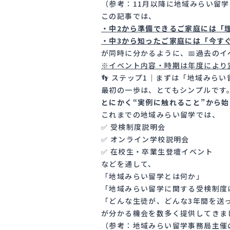
（参考：
11月以降に地域みらい留
この記事では、
・中2から準備できるご家庭には「
・中3から知ったご家庭には「今す
が同時に分かるように、📅過去の
※イベント内容・時期は年度により
👣 ステップ1｜まずは「地域みら
最初の一歩は、とてもシンプルです
とにかく“実例に触れること”から
これまでの地域みらい留学では、
✅ 受検制度説明会
✅ オンライン学校説明会
✅ 在校生・卒業生登壇イベント
などを通して、
「地域みらい留学とは何か」
「地域みらい留学に関する受検制度
「どんな生徒が、どんな3年間を送
が分かる機会を数多く提供してきま
（参考：
地域みらい留学事務局主催