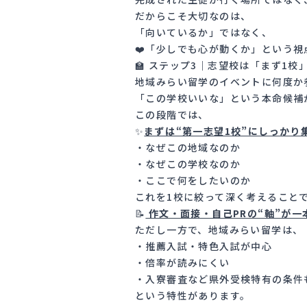
だからこそ大切なのは、
「向いているか」ではなく、
❤️「少しでも心が動くか」という視
🏫 ステップ3｜志望校は「まず1
地域みらい留学のイベントに何度か
「この学校いいな」という本命候補
この段階では、
✨
まずは“第一志望1校”にしっかり
・なぜこの地域なのか
・なぜこの学校なのか
・ここで何をしたいのか
これを1校に絞って深く考えること
📝
作文・面接・自己PRの“軸”が一
ただし一方で、地域みらい留学は、
・推薦入試・特色入試が中心
・倍率が読みにくい
・入寮審査など県外受検特有の条件
という特性があります。