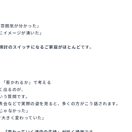
の雰囲気が分かった」
にイメージが湧いた」
路検討のスイッチになるご家庭がほとんど
です。
り「惹かれるか」で考える
く出るのが、
いう質問です。
表会などで実際の姿を見ると、多くの方がこう話されます。
界じゃなかった」
で大きく変わっていた」
、
「変わっていく途中の生徒」が行く場所
です。