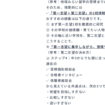
（参考：
地域みらい留学の受検まで
そのため、現実的には
✅
「第一志望＋第二志望」の2校体
おすすめの順番は以下の通りです。
① まず第一志望1校を徹底的に研究
② その学校の価値観・育てたい人
③ その軸と近い学校を、第二志望と
こうすることで、
🎯
「第一志望に集中しながら、受検
（参考：
第二志望の決め方
）
🤝 ステップ4｜中3からでも間に
過去の
✅ 受検個別相談会
✅ 合格者インタビュー
✅ 保護者座談会
から見えている共通点は、次の3つ
・完璧を目指しすぎない
・比較しすぎない
・迷いすぎない