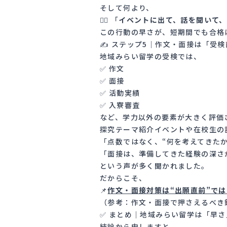
そして何より、
🚶‍♂️ 「
イベントに出て、話を聞いて
この行動の早さが、短期間でも合格
✍️ ステップ5｜作文・面接は「受
地域みらい留学の受検では、
✅ 作文
✅ 面接
✅ 活動実績
✅ 入寮審査
など、学力以外の要素が大きく評価
探究テーマ紹介イベントや在校生の
「点数ではなく、“何を考えてきた
「面接は、準備してきた経験の深さ
という声が多く聞かれました。
だからこそ、
📌
作文・面接対策は“出願直前”で
（参考：
作文・面接で押さえるべき
✅ まとめ｜地域みらい留学は「早
結論から申しますと、