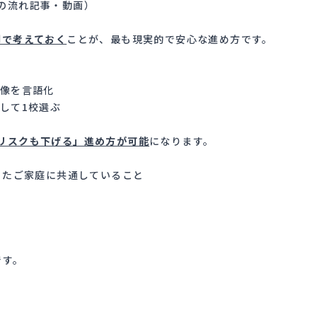
の流れ記事・動画
）
制で考えておく
ことが、最も現実的で安心な進め方です。
物像を言語化
して1校選ぶ
リスクも下げる」進め方が可能
になります。
合ったご家庭に共通していること
です。