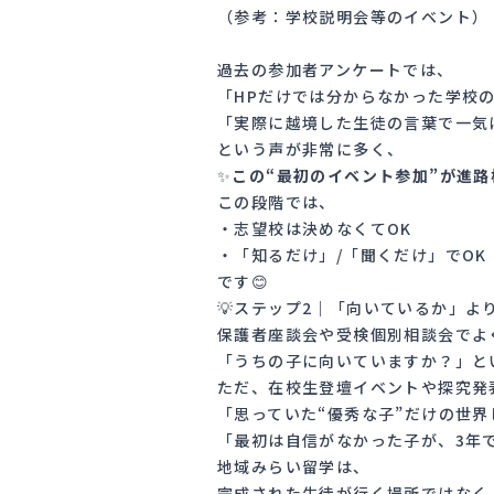
（参考：
学校説明会等のイベント
）
過去の参加者アンケートでは、
「HPだけでは分からなかった学校
「実際に越境した生徒の言葉で一気
という声が非常に多く、
✨
この“最初のイベント参加”が進
この段階では、
・志望校は決めなくてOK
・「知るだけ」/「聞くだけ」でOK
です😊
💡ステップ2｜「向いているか」よ
保護者座談会や受検個別相談会でよ
「うちの子に向いていますか？」と
ただ、在校生登壇イベントや探究発
「思っていた“優秀な子”だけの世
「最初は自信がなかった子が、3年
地域みらい留学は、
完成された生徒が行く場所ではなく