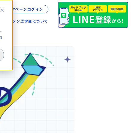
MYページログイン
留学
マガジン
奨学金について
。
1