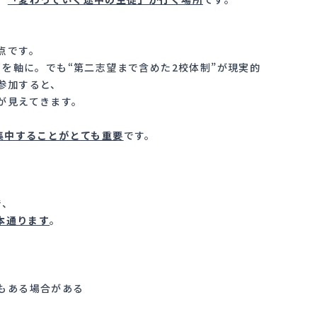
点です。
校」を軸に。でも“第二志望まで含めた2校体制”が現実的
参加すると、
が見えてきます。
集中することがとても重要
です。
で、
本通ります
。
もある場合がある