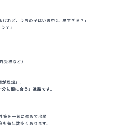
るけれど、うちの子はいま中2。早すぎる？」
合う？」
県外受検など）
備が理想」。
十分に間に合う」進路です。
対策を一気に進めて出願
家庭も毎年数多くあります。