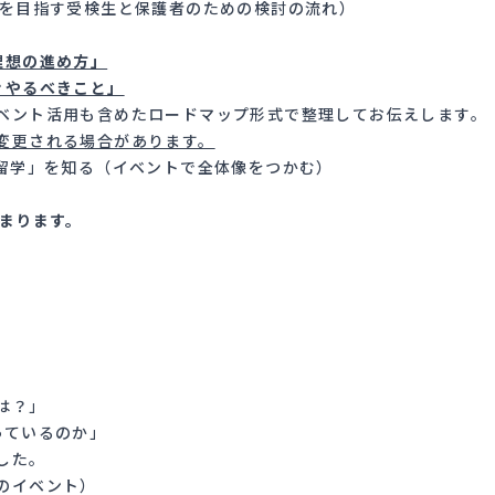
学を目指す受検生と保護者のための検討の流れ
）
理想の進め方」
ぐやるべきこと」
イベント活用も含めたロードマップ形式で整理してお伝えします。
変更される場合があります。
い留学」を知る（イベントで全体像をつかむ）
。
始まります。
は？」
っているのか」
した。
のイベント
）