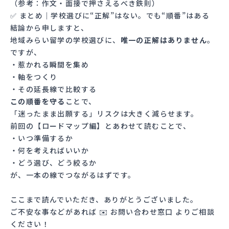
（参考：
作文・面接で押さえるべき鉄則
）
✅ まとめ｜学校選びに“正解”はない。でも“順番”はある
結論から申しますと、
地域みらい留学の学校選びに、
唯一の正解はありません
。
ですが、
・惹かれる瞬間を集め
・軸をつくり
・その延長線で比較する
この順番を守る
ことで、
「迷ったまま出願する」リスクは大きく減らせます。
前回の【
ロードマップ編
】とあわせて読むことで、
・いつ準備するか
・何を考えればいいか
・どう選び、どう絞るか
が、一本の線でつながるはずです。
ここまで読んでいただき、ありがとうございました。
ご不安な事などがあれば ✉️
お問い合わせ窓口
よりご相談
ください！