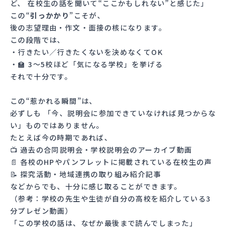
ど、 在校生の話を聞いて“ここかもしれない”と感じた」
この“
引っかかり
”こそが、
後の志望理由・作文・面接の核になります。
この段階では、
・行きたい／行きたくないを決めなくてOK
・🏫 3〜5校ほど「気になる学校」を挙げる
それで十分です。
この“惹かれる瞬間”は、
必ずしも 「今、説明会に参加できていなければ見つからな
い」ものではありません。
たとえば今の時期であれば、
📺 過去の合同説明会・学校説明会のアーカイブ動画
📄 各校のHPやパンフレットに掲載されている在校生の声
📝 探究活動・地域連携の取り組み紹介記事
などからでも、十分に感じ取ることができます。
（参考：
学校の先生や生徒が自分の高校を紹介している3
分プレゼン動画
）
「この学校の話は、なぜか最後まで読んでしまった」