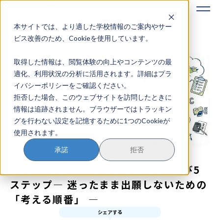
本サイトでは、より適した学校情報のご案内やサー
地域みらい留学のすすめかた
ビス改善のため、Cookieを使用しています。
取得した情報は、閲覧体験の向上やコンテンツの最
地域みらい留学とは
適化、利用状況の分析に活用されます。詳細はプラ
イバシーポリシーをご確認ください。
学校を探す
拒否した場合、このウェブサイトを訪問したときに
情報は追跡されません。ブラウザーではトラッキン
イベントを探す
グを行わない設定を記憶するために1つのCookieが
使用されます。
おためし地域留学
承諾
拒否
2026.06.03
マガジン
どう選ぶ？地域みらい留学の学校選び5
ステップ― 迷ったまま出願しないための
奨学金について
「考える順番」 ―
シェアする
？
イベント参加方法