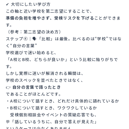
✔ 大切にしたい学び方
この軸と近い学校を第二志望にすることで、
準備の負担を増やさず、受検リスクを下げる
ことができま
す。
（参考：
第二志望の決め方
）
ステップ④｜🗣「比較」は最後。比べるのは“学校”ではな
く“自分の言葉”
学校選びで迷い始めると、
「A校とB校、どちらが良いか」という比較に陥りがちで
す。
しかし実際に迷いが解消される瞬間は、
学校のスペックを並べたときではなく、
👉
自分の言葉で語ったとき
であることがほとんどです。
・A校について話すとき、どれだけ具体的に語れているか
・B校について話すとき、ワクワクしているか
受検個別相談会やイベントの質疑応答でも、
💬「話しているうちに、自分で答えが見えた」
というケースは少なくありません。