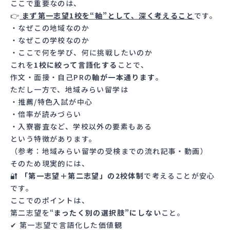
ここで重要なのは、
👉
まず第一志望1校を“軸”として、深く考えること
です。
・なぜこの地域なのか
・なぜこの学校なのか
・ここで何を学び、何に挑戦したいのか
これを
1校に絞って言語化する
ことで、
作文・面接・自己PRの
軸が一本通ります
。
ただし一方で、地域みらい留学は
・推薦/特色入試が中心
・倍率が読みづらい
・入寮審査など、学校以外の要素もある
という特徴があります。
（参考：
地域みらい留学の受検までの流れ記事・動画
）
そのため現実的には、
🔐
「第一志望＋第二志望」の2校体制
で考えることが安心
です。
ここでのポイントは、
第二志望を“
まったく別の選択肢”にしない
こと。
✔ 第一志望で言語化した価値観