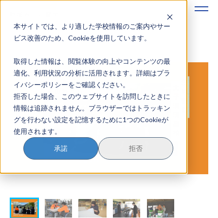
本サイトでは、より適した学校情報のご案内やサー
地域みらい留学のすすめかた
ビス改善のため、Cookieを使用しています。
取得した情報は、閲覧体験の向上やコンテンツの最
地域みらい留学とは
適化、利用状況の分析に活用されます。詳細はプラ
イバシーポリシーをご確認ください。
学校を探す
拒否した場合、このウェブサイトを訪問したときに
情報は追跡されません。ブラウザーではトラッキン
イベントを探す
グを行わない設定を記憶するために1つのCookieが
使用されます。
おためし地域留学
承諾
拒否
マガジン
奨学金について
？
イベント参加方法