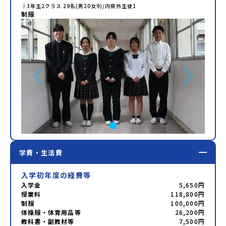
├
3年生
2
クラス
29
名(男
20
女
9
)/内県外生徒
1
制服
学費・生活費
入学初年度の経費等
入学金
5,650円
授業料
118,800円
制服
100,000円
体操服・体育用品等
26,200円
教科書・副教材等
7,500円