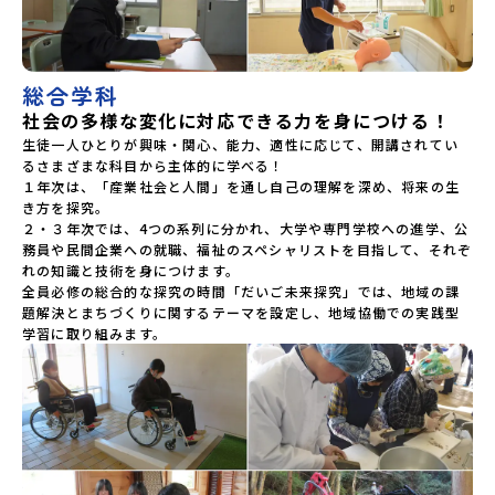
総合学科
社会の多様な変化に対応できる力を身につける！
生徒一人ひとりが興味・関心、能力、適性に応じて、開講されてい
るさまざまな科目から主体的に学べる！

１年次は、「産業社会と人間」を通し自己の理解を深め、将来の生
き方を探究。

２・３年次では、4つの系列に分かれ、大学や専門学校への進学、公
務員や民間企業への就職、福祉のスペシャリストを目指して、それぞ
れの知識と技術を身につけます。

全員必修の総合的な探究の時間「だいご未来探究」では、地域の課
題解決とまちづくりに関するテーマを設定し、地域協働での実践型
学習に取り組みます。