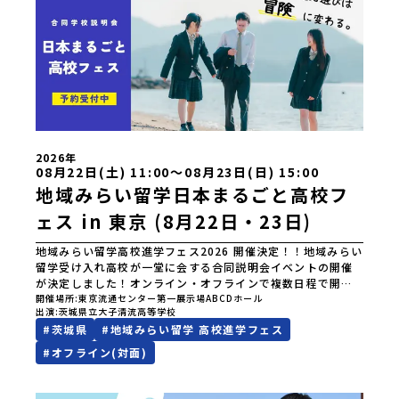
2026年
08月22日(土) 11:00〜08月23日(日) 15:00
地域みらい留学日本まるごと高校フ
ェス in 東京 (8月22日・23日)
地域みらい留学高校進学フェス2026 開催決定！！地域みらい
留学受け入れ高校が一堂に会する合同説明会イベントの開催
が決定しました！オンライン・オフラインで複数日程で開催
いたしますので、奮ってご参加ください。皆様にお会いでき
開催場所
東京流通センター第一展示場ABCDホール
出演
茨城県立大子清流高等学校
ますことを楽しみにしております。ページ下の「申し込む」
#
茨城県
#
地域みらい留学 高校進学フェス
ボタンより事前予約をお願いいたします。\ 地域みらい留学高
校進学フェス in 東京 (8月22日・23日)/日時2026年8月22日
#
オフライン(対面)
(土)11:00-17:00 8月23日(日)10:30-15:00場所東京
流通センター第一展示場ABCDホール出展校 北海道 北海道
夕張高等学校北海道松前高等学校北海道知内高等学校北海道