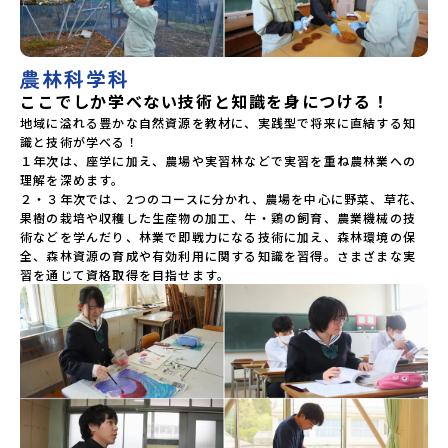
農林科学科
ここでしか学べない技術と知識を身につける！
地域に溢れる豊かな自然資源を教材に、実践型で将来に直結する知
識と技術が学べる！

１年次は、座学に加え、農場や実習林などで実習を重ね農林業への
理解を深めます。

２・３年次では、2つのコースに分かれ、農場を中心に野菜、草花、
果樹の栽培や収穫した生産物の加工、牛・鶏の飼育、農業機械の技
術などを学んだり、林業で即戦力になる技術に加え、森林環境の保
全、森林資源の育成や有効利用に関する知識を習得。さまざまな実
習を通じて資格取得を目指せます。