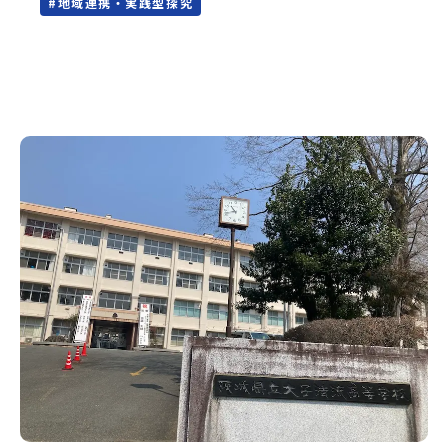
#
地域連携・実践型探究
蒜山校地広島県立加計高等学校芸北分校広島県立大崎海星高
先生や、地域の大人たちに見守られて成長したいそんな「ち
等学校愛媛県立南宇和高等学校愛媛県立宇和島南高等学校(宇
ょっとやってみたい」という気持ちを、私たちは全力で後押
和島水産・宇南中等)愛媛県立野村高等学校愛媛県立弓削高等
しします。＊予約後の流れ＊①予約時の電話番号もしくはメ
学校愛媛県立上浮穴高等学校愛媛県立今治工業高等学校高知
ールアドレス宛に学校コーディネーターより連絡いたしま
県立嶺北高等学校高知県立四万十高等学校高知県立中村高等
す。②日程を調整いたします。（必要に応じて、見学前にオン
学校西土佐分校高知県立高知農業高等学校 九州 佐賀県立
ラインで一度学校説明をさせていただく可能性がありま
有田工業高等学校熊本県立小国高等学校熊本県立矢部高等学
す。）③現地見学みなさまにお会いできることを楽しみにし
校佐賀県立牛津高等学校鹿児島県立沖永良部高等学校鹿児島
ています🌟
県立志布志高等学校宮崎県立飯野高等学校宮崎県立高千穂高
等学校鹿児島県立古仁屋高等学校沖縄県立久米島高等学校私
立高校国際高等専門学校（石川県）開志国際高等学校(新潟県)
広島三育学院高等学校(広島県) ※2日目のみ参加