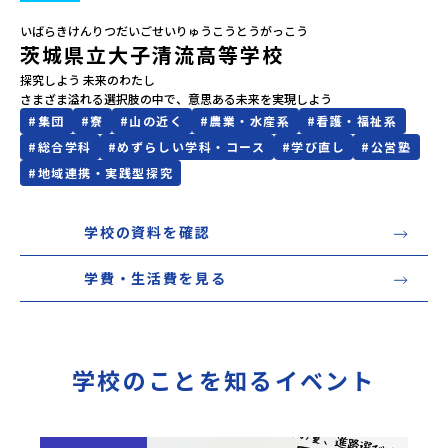
いばらきけんりつだいごせいりゅうこうとうがっこう
会員登録
MYページログイン
茨城県立大子清流高等学校
探究しよう 未来のわたし

さまざま溢れる選択肢の中で、意思ある未来を実現しよう
#
集団
#
寮
#
山の近く
#
農業・水産系
#
看護・福祉系
#
総合学科
#
めずらしい学科・コース
#
学び直し
#
公営塾
#
地域連携・実践型探究
学校の資料を確認
学費・生活費を見る
学校のことを知るイベント