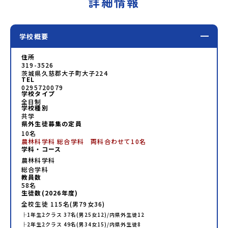
詳細情報
学校概要
住所
319-3526
茨城県久慈郡大子町大子224
TEL
0295720079
学校タイプ
全日制
学校種別
共学
県外生徒募集の定員
10名
農林科学科 総合学科 両科合わせて10名
学科・コース
農林科学科
総合学科
教員数
58
名
生徒数(
2026
年度)
全校生徒
115
名(男
79
女
36
)
├
1年生
2
クラス
37
名(男
25
女
12
)/内県外生徒
12
├
2年生
2
クラス
49
名(男
34
女
15
)/内県外生徒
8