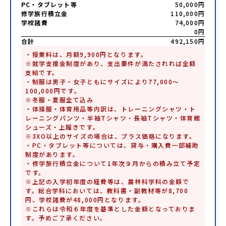
PC・タブレット等
50,000円
修学旅行積立金
110,000円
学校諸費
74,000円
0円
合計
492,150円
・授業料は、月額9,900円となります。

※就学支援金制度があり、支出要件が満たされれば全額
支給です。

・制服は男子・女子ともにサイズにより77,000～
100,000円です。

※冬服・夏服全て込み

・体操服・体育用品等内訳は、トレーニングシャツ・ト
レーニングパンツ・半袖Tシャツ・長袖Tシャツ・体育館
シューズ・上履きです。

※3XO以上のサイズの場合は、プラス価格になります。

・PC・タブレット等については、貸与・購入費一部補助
制度があります。

・修学旅行積立金について1年次９月からの積み立て予定
です。

※上記の入学初年度の経費等は、農林科学科の金額で
す。総合学科においては、教科書・副教材等が8,700
円、学校諸費が48,000円となります。

※これらは令和６年度を基準とした金額となっておりま