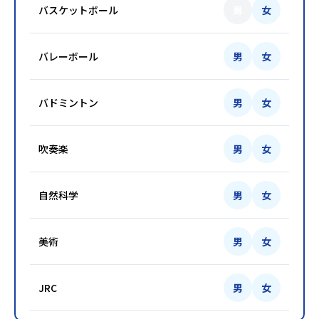
バスケットボール
男
女
バレーボール
男
女
バドミントン
男
女
吹奏楽
男
女
自然科学
男
女
美術
男
女
JRC
男
女