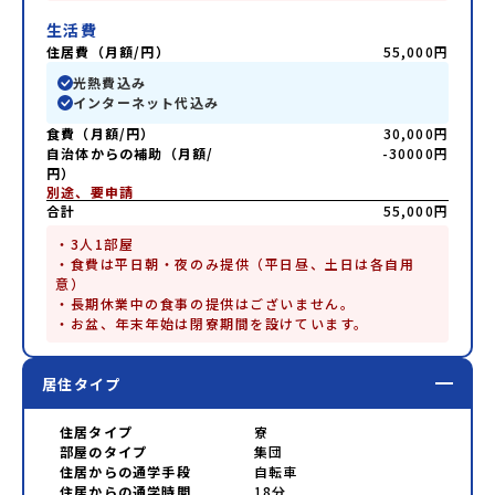
生活費
住居費（月額/円）
55,000円
光熱費込み
インターネット代込み
食費（月額/円）
30,000円
自治体からの補助（月額/
-30000円
円）
別途、要申請
合計
55,000円
・3人1部屋

・食費は平日朝・夜のみ提供（平日昼、土日は各自用
意）

・長期休業中の食事の提供はございません。

・お盆、年末年始は閉寮期間を設けています。
居住タイプ
住居タイプ
寮
部屋のタイプ
集団
住居からの通学手段
自転車
住居からの通学時間
18分