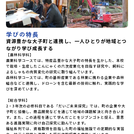
学びの特長
資源豊かな大子町と連携し、一人ひとりが地域とつ
ながり学び成長する
【農林科学科】

農業科学コースでは、特産品豊かな大子町の特長を生かした、本校
で栽培・生産したこんにゃくの六次産業化を目指す研究や、飼料に
よるしゃもの肉質変化の研究に取り組んでいます。

森林科学コースでは、町の基幹産業である林業に携わる企業や森林
組合などと連携し、ドローンを含む最新の技術に触れ、実践的な学
びを深めています。

【総合学科】

2・3年次の必修科目である「だいご未来探究」では、町の企業や大
子町と協働し、商品開発などを通じて地域の課題解決と向き合いま
す。また、この過程を通じて学んだことをジブンゴトと捉え、意思
ある進路実現に向け自己探究に励んでいます。

福祉系列では、資格取得を目指した町の福祉施設での定期的な実習