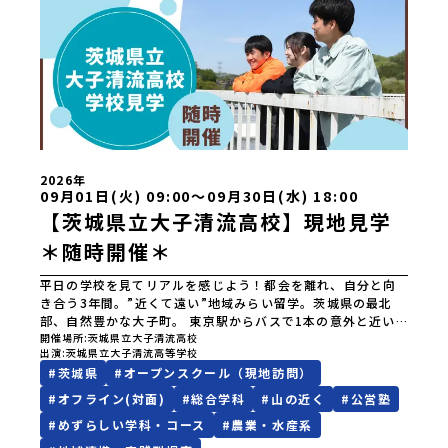
上ノ国高等学校北海道奥尻高等学校ニセコ国際高等学校北海
道おといねっぷ美術工芸高等学校北海道幌加内高等学校北海
道苫前商業高等学校北海道斜里高等学校北海道湧別高等学校
北海道大空高等学校北海道平取高等学校北海道上士幌高等学
校北海道大樹高等学校北海道池田高等学校北海道白糠高等学
校北海道標津高等学校北海道羅臼高等学校北海道佐呂間高等
学校北海道雄武高等学校北海道月形高等学校 東北 青森県
立三戸高等学校青森県立名久井農業高等学校岩手県立沼宮内
高等学校岩手県立西和賀高等学校岩手県立大槌高等学校岩手
県立岩泉高等学校岩手県立種市高等学校宮城県中新田高等学
2026年
校秋田県立男鹿海洋高等学校秋田県立矢島高等学校秋田県立
09月01日(火) 09:00〜09月30日(水) 18:00
角館高等学校秋田県立鹿角高等学校山形県立谷地高等学校山
【茨城県立大子清流高校】現地見学
形県立長井工業高等学校山形県立新庄神室産業高等学校金山
＊随時開催＊
校山形県立高畠高等学校山形県立小国高等学校福島県立川俣
高等学校福島県立只見高等学校福島県立猪苗代高等学校福島
県立川口高等学校 関東 茨城県立大子清流高等学校 中
平日の学校を見てリアルを感じよう！都会を離れ、自分と向
部 新潟県立村上高等学校新潟県立佐渡高等学校新潟県立佐
き合う3年間。”近くて遠い”地域みらい留学。茨城県の最北
渡総合高等学校新潟県立羽茂高等学校新潟県立加茂農林高等
部、自然豊かな大子町。 東京駅からバスで1本の意外と近い
学校新潟県立国際情報高等学校石川県立能登高等学校福井県
場所。でも、一歩足を踏み入れれば、都会では味わえない圧
開催場所
茨城県立大子清流高校
出演
茨城県立大子清流高等学校
立若狭高等学校長野県木曽青峰高等学校長野県白馬高等学校
倒的な自然と、温かい人の繋がりが待っています。「地域み
#
茨城県
#
オープンスクール（現地訪問）
富山県立氷見高等学校静岡県立伊豆総合高等学校土肥分校静
らい留学」が始まって3年。今年度も全国から12名の仲間を迎
岡県立浜松湖北高等学校佐久間分校 近畿 五條市立西吉野
えました。23名の先輩が通う大子清流高校をちょっとのぞい
#
オフライン(対面)
#
総合学科
#
山の近く
#
公営塾
農業高等学校和歌山県立串本古座高等学校 中国・四国 島
ていきませんか👀こんな「自分」に出会ってみたい人へなに
#
めずらしい学科・コース
#
農業・水産系
根県立横田高等学校島根県立島根中央高等学校島根県立矢上
かちょっと、新しいことにチャレンジしてみたい勉強だけじ
高等学校島根県立隠岐島前高等学校岡山県立勝山高等学校
ゃなく、実際に体を動かす体験を大切にしたい面倒見の良い