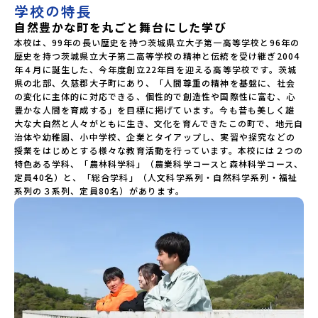
学校の特長
自然豊かな町を丸ごと舞台にした学び
本校は、99年の長い歴史を持つ茨城県立大子第一高等学校と96年の
歴史を持つ茨城県立大子第二高等学校の精神と伝統を受け継ぎ2004
年４月に誕生した、今年度創立22年目を迎える高等学校です。茨城
県の北部、久慈郡大子町にあり、「人間尊重の精神を基盤に、社会
の変化に主体的に対応できる、個性的で創造性や国際性に富む、心
豊かな人間を育成する」を目標に掲げています。今も昔も美しく雄
大な大自然と人々がともに生き、文化を育んできたこの町で、地元自
治体や幼稚園、小中学校、企業とタイアップし、実習や探究などの
授業をはじめとする様々な教育活動を行っています。本校には２つの
特色ある学科、「農林科学科」（農業科学コースと森林科学コース、
定員40名）と、「総合学科」（人文科学系列・自然科学系列・福祉