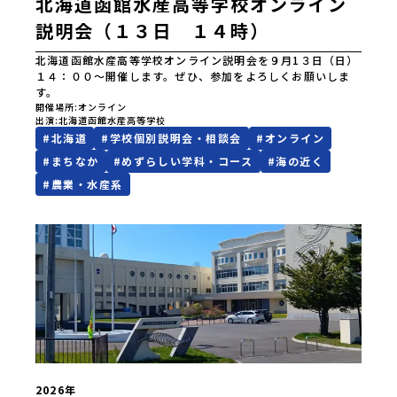
北海道函館水産高等学校オンライン
説明会（１３日 １４時）
北海道函館水産高等学校オンライン説明会を９月1３日（日）
１４：００～開催します。ぜひ、参加をよろしくお願いしま
す。
開催場所
オンライン
出演
北海道函館水産高等学校
#
北海道
#
学校個別説明会・相談会
#
オンライン
#
まちなか
#
めずらしい学科・コース
#
海の近く
#
農業・水産系
2026年