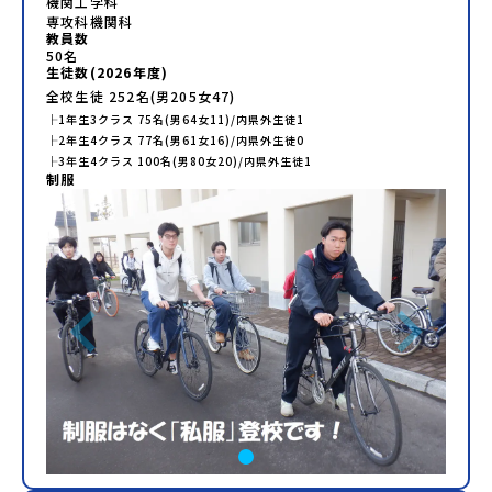
機関工学科
専攻科機関科
教員数
50
名
生徒数(
2026
年度)
全校生徒
252
名(男
205
女
47
)
├
1年生
3
クラス
75
名(男
64
女
11
)/内県外生徒
1
├
2年生
4
クラス
77
名(男
61
女
16
)/内県外生徒
0
├
3年生
4
クラス
100
名(男
80
女
20
)/内県外生徒
1
制服