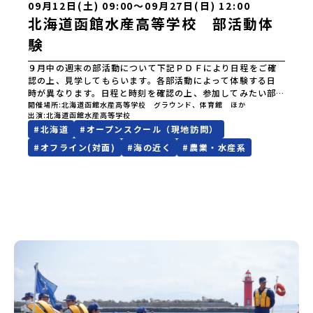
09月12日(土) 09:00〜09月27日(日) 12:00
北海道函館水産高等学校 部活動体
験
９月中の週末の部活動について下記ＰＤＦにより日程をご確
認の上、見学してもらいます。各部活動によって体験する日
時が異なります。日程と時刻を確認の上、参加してみたい部
活動がありましたら、下記の必須事項を入力してください。
開催場所
北海道函館水産高等学校 グラウンド、体育館 ほか
出演
北海道函館水産高等学校
（８月24日（月）12:00〆切）後日、当日の持ち物や集合時
#
北海道
#
オープンスクール（現地訪問）
間、場所などについて、本校（０１３８－４９－２４１１）
から連絡します。 R8.函館水産高校 部活動体験の実施日一
#
オフライン(対面)
#
海の近く
#
農業・水産系
覧（ＰＤＦファイル 申込ＱＲコードも記載済） 申し込み
はこちらから（Googleフォームからの申込をお願いします。
下の「申し込む」は使用しないでください。）ご不明な点が
ありましたら、 hakodatesuisan@hokkaido-c.ed.jpあ
て、ご連絡先を記載の上、お問い合わせください。（申込〆
切後のご相談もこちらにご連絡ください。）