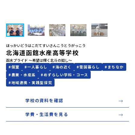
会員登録
MYページログイン
ほっかいどうはこだてすいさんこうとうがっこう
北海道函館水産高等学校
函水プライド ～希望は輝く北斗の如し～
#
個室
#
一人暮らし
#
海の近く
#
雪国暮らし
#
まちなか
#
農業・水産系
#
めずらしい学科・コース
#
地域連携・実践型探究
学校の資料を確認
学費・生活費を見る