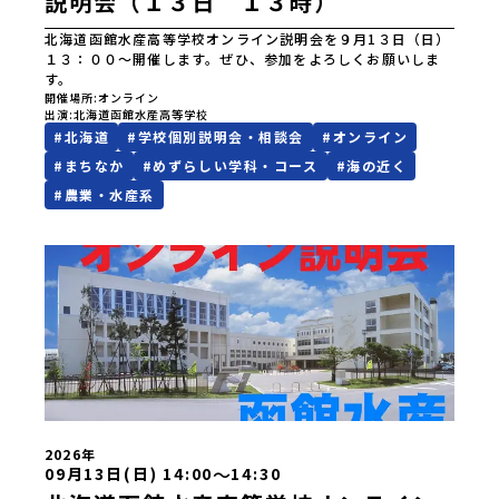
説明会（１３日 １３時）
北海道函館水産高等学校オンライン説明会を９月1３日（日）
１３：００～開催します。ぜひ、参加をよろしくお願いしま
す。
開催場所
オンライン
出演
北海道函館水産高等学校
#
北海道
#
学校個別説明会・相談会
#
オンライン
#
まちなか
#
めずらしい学科・コース
#
海の近く
#
農業・水産系
2026年
〜
09月13日(日) 14:00
14:30