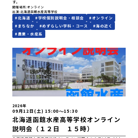
す。
開催場所
オンライン
出演
北海道函館水産高等学校
#
北海道
#
学校個別説明会・相談会
#
オンライン
#
まちなか
#
めずらしい学科・コース
#
海の近く
#
農業・水産系
2026年
〜
09月12日(土) 15:00
15:30
北海道函館水産高等学校オンライン
説明会（１２日 １５時）