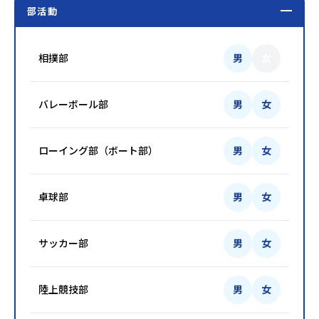
部活動
相撲部
男
女
バレーボール部
男
女
ローイング部（ボート部）
男
女
卓球部
男
女
サッカー部
男
女
陸上競技部
男
女