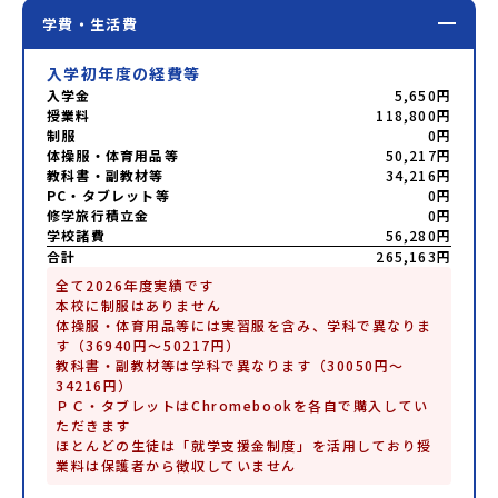
学費・生活費
入学初年度の経費等
入学金
5,650円
授業料
118,800円
制服
0円
体操服・体育用品等
50,217円
教科書・副教材等
34,216円
PC・タブレット等
0円
修学旅行積立金
0円
学校諸費
56,280円
合計
265,163円
全て2026年度実績です

本校に制服はありません

体操服・体育用品等には実習服を含み、学科で異なりま
す（36940円～50217円）

教科書・副教材等は学科で異なります（30050円～
34216円）

ＰＣ・タブレットはChromebookを各自で購入してい
ただきます

ほとんどの生徒は「就学支援金制度」を活用しており授
業料は保護者から徴収していません