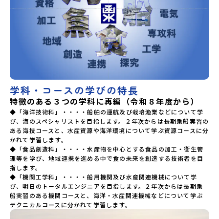
学科・コースの学びの特長
特徴のある３つの学科に再編（令和８年度から）
◆「海洋技術科」・・・・船舶の運航及び栽培漁業などについて学
び、海のスペシャリストを目指します。２年次からは長期乗船実習の
ある海技コースと、水産資源や海洋環境について学ぶ資源コースに分
かれて学習します。

◆「食品創造科」・・・・水産物を中心とする食品の加工・衛生管
理等を学び、地域連携を進める中で食の未来を創造する技術者を目
指します。

◆「機関工学科」・・・・船用機関及び水産関連機械について学
び、明日のトータルエンジニアを目指します。２年次からは長期乗
船実習のある機関コースと、海洋・水産関連機械などについて学ぶ
テクニカルコースに分かれて学習します。