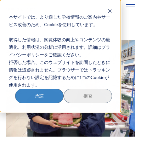
本サイトでは、より適した学校情報のご案内やサー
地域みらい留学のすすめかた
ビス改善のため、Cookieを使用しています。
取得した情報は、閲覧体験の向上やコンテンツの最
地域みらい留学とは
適化、利用状況の分析に活用されます。詳細はプラ
イバシーポリシーをご確認ください。
学校を探す
拒否した場合、このウェブサイトを訪問したときに
情報は追跡されません。ブラウザーではトラッキン
イベントを探す
グを行わない設定を記憶するために1つのCookieが
使用されます。
おためし地域留学
承諾
拒否
マガジン
奨学金について
？
イベント参加方法