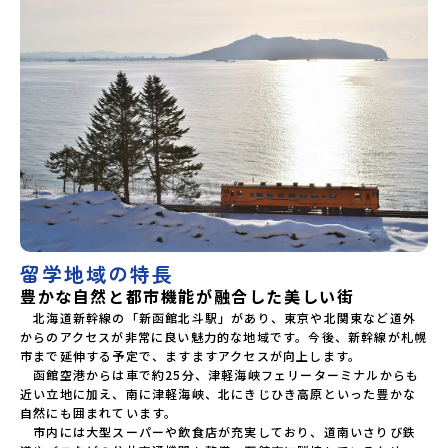
留学地域の特長
豊かな自然と都市機能が融合した美しい街
　北海道新幹線の「新函館北斗駅」があり、東京や北関東など道外
からのアクセスが非常に良い魅力的な地域です。今後、新幹線が札幌
市まで延伸する予定で、ますますアクセスが向上します。

　函館空港からは車で約25分、津軽海峡フェリーターミナルからも
近い立地に加え、南に津軽海峡、北にきじひき高原といった豊かな
自然にも囲まれています。

　市内には大型スーパーや飲食店が充実しており、道南いさりび鉄