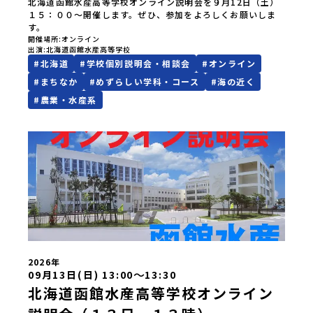
北海道函館水産高等学校オンライン説明会を９月12日（土）
１５：００～開催します。ぜひ、参加をよろしくお願いしま
す。
開催場所
オンライン
出演
北海道函館水産高等学校
#
北海道
#
学校個別説明会・相談会
#
オンライン
#
まちなか
#
めずらしい学科・コース
#
海の近く
#
農業・水産系
2026年
〜
09月13日(日) 13:00
13:30
北海道函館水産高等学校オンライン