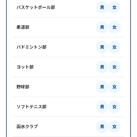
バスケットボール部
男
女
柔道部
男
女
バドミントン部
男
女
ヨット部
男
女
野球部
男
女
ソフトテニス部
男
女
函水クラブ
男
女