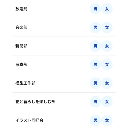
放送局
男
女
音楽部
男
女
新聞部
男
女
写真部
男
女
模型工作部
男
女
花と暮らしを楽しむ部
男
女
イラスト同好会
男
女