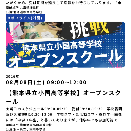
できます。世界でここだけ！地球のチカラを使った幻想的なグラデ
参加できなくなった場合について参加決定後の参加お取り消しはご
ステップアップ説明会プログラムの内容を詳しく知りたい方や、お
ただくため、受付期間を延長して応募をお待ちしております。「申
「大樹町」の内容を具体的に深掘りしたい方へ〜全体説明を聞いた
ーションのアートづくりをぜひ体験してみてください！さらに八幡
遠慮下さい。やむを得ないお取り消しの場合はお早めに事務局まで
開催場所
北海道標津町
申し込みを迷われている方向けにZoomでのオンライン配信を行い
し込みのタイミングを逃してしまった」という方も、この機会にぜ
うえで、「大樹町では具体的に何をするの？」「どんな町なの？」
平市は自然（山）の恵みを生かした料理がとても美味しい地域で
出演
北海道標津高等学校
ご連絡ください。・キャンセルポリシーやむを得ない参加お取り消
ます。知りたい情報のレベルに合わせて、以下の2つのステップをご
ひ一歩踏み出してみませんか？※都合により締め切りを早める場合
という疑問にお答えする説明会です。大樹町ならではの豊かな文化
す。みなさんの地元の味とは違う「岩手の郷土料理」を味わって楽
#
オフライン(対面)
しの場合、以下のルールに沿って対応させていただきます。ご了承
活用ください。【STEP 1】全体オンライン説明会（アーカイブ動画
がございます。お早目にご応募ください！-------奨学金のお知らせ-
や、2泊3日のプログラムの中身をたっぷりとお伝えします。日
しんでください🎵今回はこの大自然や文化が魅力的な八幡平市で、
ください。プログラム開催日の前日＜7月17日＞から、【キャンセル
を公開中！）〜まずは「おためし地域留学」を知りたい方へ〜日本
------＼返還不要・3年間最大72万／💡北海道の高校留学に【毎月2
時： 5月13日(水) 19：00〜19：40内 容： 大樹町ってどんなとこ
日本全国から集まる中学生や「平舘（たいらだて）高校」の高校生
のご連絡日：お支払いいただく旅行代金】・21日目にあたる日以
全国20以上の地域から選んで参加できる「おためし地域留学」の全
万円】の給付型奨学金～夢に向かって一歩踏み出す、あなたの未来
ろ？プログラム詳細解説、質疑応答お申し込み：https://c-
と一緒にさまざまなアクティビティを体験していただきます。他に
前：無料・20日目-8日目：20％・7日目-2日目：30％・プログラム
体像や魅力について、説明会を開催しました。中学生一人での参加
を応援！～ 詳細・条件はこちらから-----------------------------
mirai.jp/events/002112お気軽にどうぞ！「はじめての一人旅だ
はないスペシャルな魅力がギュッと詰まった岩手県八幡平市で五感
開始日の前日：40％・プログラム開始日当日：50％・ご連絡無しで
にあたり、保護者様が特に気になる「安全面」や「事務局のサポー
----＜体験費・宿泊費が無料！＞一万年前から続く自然と人の暮らし
けど大丈夫？」「どんな体験ができるの？」そんな保護者様の不安
を使いながら、まちの魅力を一緒に探究してみませんか？地域と一
の不参加またはプログラム開始後の解除：100％・催行中止について
ト体制」についても詳しく解説しています。ぜひ、ご自宅からお気
が今も残る町！広大な自然と生き物とともに生きる豊かさに触れ、
や、中学生のみなさんの素朴な疑問にスタッフが直接お答えしま
体になり「開拓者精神」を育む！「平舘（たいらだて）高校」と
天候などの状況等によって開催を見合わせる可能性があります。そ
軽にご視聴ください。🎬 [アーカイブ動画を視聴する]YouTube：
まちの暮らしを一緒に体験してみませんか？「地元以外の地域の暮
す。チャットでの質問も可能ですので、ぜひご自宅からリラックス
は？今回のプログラムを一緒に過ごしてくれる高校生は「平舘（た
の場合は原則、開催日1週間前までにご連絡いたします。又、最少催
https://youtu.be/Yt8nd04aNgA?si=e5erbspvwz5O8_uF
らしが気になる。いつか留学してみたい！」「大自然と生き物が好
してご参加ください。▼お申し込み前に必ずご確認ください・参加
いらだて）高校」の生徒たち。この高校の特徴は「地域と一体にな
行人数に達しなかった場合は、開催日3週間前までに催行中止の旨を
【STEP 2】出水市・出水工業高校プログラム説明会〜「出水市・出
き！興味がある！」「自分の進学や将来の可能性をもっとひらきた
規約への同意プログラムへの参加申し込みいただく前に、「お申し
った探究教育」と「自分で考えて動くチカラを大切にしている」こ
メールにてご連絡いたします。・よくあるご質問その他、よくある
水工業高校」の内容を具体的に深掘りしたい方へ〜全体説明を聞い
い！」そんな中学生のみなさんにおすすめ！「おためし地域留学体
込みに関する各規約」への同意が必須となります。ご確認くださ
と。地元の地熱発電や観光などの産業や文化のテーマで、生徒たち
ご質問についてはこちらをご確認ください。運営団体について＜プ
たうえで、「出水市では具体的に何をするの？」「どんな町な
験」は、日本全国約200の高校と連携し、地域の枠を超えて学校生活
い。・抽選による参加者決定についてお申込みいただいた方の中か
2026年
自身が「探究プロジェクト」を企画し取り組むユニークな高校で
ログラム主催：一般財団法人地域・教育魅力化プラットフォーム＞
の？」という疑問にお答えする説明会です。出水市ならではの豊か
を送る「地域みらい留学」をプチ体験できるプログラムです。はじ
08月08日(土) 09:00
12:00
ら抽選の上、締め切り日から1週間を目途に、お申し込み時に記入い
〜
す。机の上で勉強するだけではない、実践的な探究やフィールドワ
「意志ある若者にあふれる持続可能な地域・社会をつくる」という
な文化や、2泊3日のプログラムの中身をたっぷりとお伝えします。
めてのひとり旅でも安心！現地でもスタッフがしっかりとサポート
ただいたメールアドレス宛に「当選／落選メール」をお送りいたし
ークを楽しむことができます。今回は、そんなエネルギッシュに活
ビジョンを掲げ、2017年3月に島根県に設立した教育事業団体で
【熊本県立小国高等学校】オープンスク
日 時： 6月9日日(水)19:00-19:45内 容： 出水市ってどんなとこ
いたします。今回のフィールドは「北海道 標津町（しべつちょ
ます。当選者は、メールに記載された「当選確認フォーム」に３日
躍する高校生と一緒に交流したり対話をしながら、町の文化・料理
す。日本全国約200の高校と連携しながら、中学卒業後に地域の枠を
ろ？プログラム詳細解説、質疑応答お申し込み：https://c-
う）」北海道の東に位置する標津町（しべつちょう）は人口 約
以内に回答いただき、確認フォームの提出をもって参加確定とさせ
ール
を楽しみ、高校での活動のイメージをもつことができる絶好の機
越えて生徒一人ひとりの夢や価値観に合った地域・学校で1〜3年間
mirai.jp/events/091247お気軽にどうぞ！「はじめての一人旅だ
4,600人の町。東の水平線の奥に見えるのは北方領土の国後島（くな
ていただきます。当選確認フォームの期日までにご回答いただけな
会！この地域でしか味わえない豊かな体験をぜひ楽しんでください
過ごすことができるシステム「地域みらい留学」をはじめとした、
けど大丈夫？」「どんな体験ができるの？」そんな保護者様の不安
しりとう）、西には世界遺産に認定されている秘境・知床半島（し
★当日のスケジュール09:00-09:20 受付09:30-10:30 学校説明
い場合は、当選を取り消しとさせていただきます。当選取り消しが
🎵体験のおすすめポイント体験プログラム内容（予定）＜1日目＞
教育事業や地域活性モデルをつくり続けています。名 称：一般財
や、中学生のみなさんの素朴な疑問にスタッフが直接お答えしま
れとこはんとう）、鶴や白鳥など珍しい野鳥の宝庫である野付半島
及び入試説明10:30-12:00 学校見学・部活動見学・寮見学※画像
あった場合は、繰り上げ当選者へご連絡させていただきます。登録
（PM）「オリエンテーション」「地熱染色・発電所見学」 -八幡
団法人地域・教育魅力化プラットフォーム設 立：2017年3月代表
す。チャットでの質問も可能ですので、ぜひご自宅からリラックス
（のつけはんとう）をながめることができ、ミルクの里の牧草地が
には「中学３年生」と書いてありますが、他学年でも参加可能で
メールアドレスの変更をご希望の場合は下記の地域みらい留学公式
平市の自然を知る -地球のチカラを使ったアートづくり「ペンショ
者：岩本 悠所在地：〒690-0842 島根県松江市東本町二丁目25-6
してご参加ください。▼お申し込み前に必ずご確認ください・参加
広がる牛の酪農（らくのう）もさかんで、海と緑と川の自然と生き
開催場所
熊本県立小国高等学校
す！
LINEよりご連絡をお願いします。※受信制限設定をしていると、通
ンで夕食」「1日目の振り返り」「星空観察」※希望者＜2日目＞
みらいBASE2階 その他所在地公式HP：http://c-platform.or.jp/
出演
熊本県立小国高等学校
規約への同意プログラムへの参加申し込みいただく前に、「お申し
物が豊かな町です！標津町はさらに「鮭（さけ）の聖地」としても