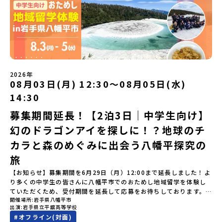
者決定】お申し込み多数の場合は、締め切り後1週間を目途に当落結
も安心！現地でもスタッフがしっかりとサポートいたします。今回
い。やむを得ないお取り消しの場合はお早めに事務局までご連絡く
ます。そんな先輩たちとの交流がきっと「未来の自分」のヒントが
果をご連絡いたします。【申し込み受付締切】4月30日(木)12：00
のフィールドは「鹿児島県 出水市（いずみし）出水工業高校」出水
ださい。・キャンセルポリシーやむを得ない参加お取り消しの場
見つかるはず！ あたたかい町の人たちや先輩たちとの出会いが待っ
から 5月14日(木) 12：00まで疑問も不安もワクワクに変える！「お
市（いずみし）は、鹿児島県の玄関口にあるまち。ここでしか見ら
合、以下のルールに沿って対応させていただきます。ご了承くださ
ている北海道大樹町へ、あなたの世界をグッと広げる特別な旅に出
ためし地域留学」ステップアップ説明会プログラムの内容を詳しく
れない景色と、地元の人たちがずっと大切にしてきたものがありま
い。プログラム開催日の前日＜7月3日＞から、【キャンセルのご連
発しませんか？ 体験のおすすめポイント体験プログラム内容（予
知りたい方や、お申し込みを迷われている方向けにZoomでのオン
す。400年前から続く「武士の道」を歩く昔、武士たちがまちを守る
絡日：お支払いいただく旅行代金】・21日目にあたる日以前：無
定）＜１日目＞（PM）「オリエンテーション・自己紹介ワーク」
ライン配信を行います。知りたい情報のレベルに合わせて、以下の2
ために築いた「出水麓（いずみふもと）武家屋敷群」。今も残る約
料・20日目-8日目：20％・7日目-2日目：30％・プログラム開始日
「大樹町の自然を満喫」 -先人の知恵と夢を体験「砂金堀」 -川
つのステップをご活用ください。【STEP 1】全体オンライン説明会
150軒のお屋敷のほとんどに、今も人が住んでいます。400年前の武
の前日：40％・プログラム開始日当日：50％・ご連絡無しでの不参
遊び「1日を振り返るーみんなで体験シェア」＜2日目＞（AM）「大
（アーカイブ動画を公開中！）〜まずは「おためし地域留学」を知
士が歩いた道を、自分の足で歩く。まるで、まち全体がタイムカプ
加またはプログラム開始後の解除：100％・催行中止について天候な
樹高校見学・寮見学」 -大樹高校の特徴を知る学校体験 -高校生
2026年
りたい方へ〜日本全国20以上の地域から選んで参加できる「おため
セル。真っ青な海へダイブ！目の前に広がる八代海（やつしろか
08月03日(月) 12:30〜08月05日(水)
どの状況等によって開催を見合わせる可能性があります。その場合
との対話「大樹町の魅力を体験①」 -大樹町ならではのランチ＆ス
し地域留学」の魅力を凝縮したアーカイブ動画をご覧いただけま
い）は穏やかなリアス式海岸。海に沈む夕日は一生に一度は見てお
は原則、開催日1週間前までにご連絡いたします。又、最少催行人数
イーツ（PM）「大樹町の魅力を体験②」 -大樹町宇宙交流センタ
14:30
す。初めての一人旅への不安や、事務局のサポート体制、安全面に
きたい景色です。出水工業高校は、「建築科」と「機械電気科」の2
に達しなかった場合は、開催日3週間前までに催行中止の旨をメール
ーSORA見学 -モデルロケットを飛ばしてみよう！「みんなで
ついても詳しく解説しています。🎬 [アーカイブ動画を視聴す
つの学科。金属加工、電気工作、建物のデザインにチャレンジでき
にてご連絡いたします。・よくあるご質問その他、よくあるご質問
BBQ」 -さらに仲間や地元の高校生、町の大人たちと交流＜3日目
募集期間延長！【2泊3日｜中学生向け】
る]YouTube：https://youtu.be/Yt8nd04aNgA?
る環境。「高校生ものづくりコンテスト」の木材加工部門で九州大
についてはこちらをご確認ください。運営団体について＜プログラ
＞（AM）「3日間の振り返りワーク」 -みんなで振り返り対話「牧
si=e5erbspvwz5O8_uF【STEP 2】平取町プログラム説明会〜
幻のドラゴンアイを探しに！？地球のチ
会2位に輝くなど、先輩たちの実力はホンモノ！この旅では自分の手
ム主催：一般財団法人地域・教育魅力化プラットフォーム＞「意志
場の舞台裏。フィールドワーク」 -牧場見学・搾乳体験・動物と触
「平取町」の内容を具体的に深掘りしたい方へ〜全体説明を聞いた
でモノをつくる時間を体験。金属を削ったり、電気を組んだり、木
ある若者にあふれる持続可能な地域・社会をつくる」というビジョ
れ合おう「ランチ/お土産タイム」（PM） 14：00頃プログラム終
カラと森のめぐみに出会う八幡平探究の
うえで、「平取町では具体的に何をするの？」「どんな町なの？」
で形をつくったり。プロの機械にさわれる高校で&quot;自分の手
ンを掲げ、2017年3月に島根県に設立した教育事業団体です。日本
了-とかち帯広空港には15：00頃に到着予定です。※天候の状況や参
という疑問にお答えする説明会です。平取町ならではの豊かな文化
&quot;でモノづくりにチャレンジ。夜には自分だけの「竹灯籠（た
旅
全国約200の高校と連携しながら、中学卒業後に地域の枠を越えて生
加人数によってプログラムを変更する場合がございます。参加概要
や、2泊3日のプログラムの中身をたっぷりとお伝えします。日
けとうろう）」を作って灯りをともします。真っ青な海に思いっき
徒一人ひとりの夢や価値観に合った地域・学校で1〜3年間過ごすこ
【開催場所】北海道大樹町（たいきちょう）【実施日程】7月28日
【お知らせ】募集期間を6月29日（月）12:00まで延長しました！よ
時： 5月7日(木) 19：00〜19：40内 容： 平取町ってどんなとこ
りダイブしたり、全国から集まった仲間や地元の高校生、地域の方
とができるシステム「地域みらい留学」をはじめとした、教育事業
(火)〜 7月30日(木)※参加が確定した方には6月19日(金) 18：30～
り多くの中学生の皆さんに八幡平市でのおためし地域留学を体験し
ろ？、プログラム詳細解説、質疑応答お申し込み：https://c-
たちとワイワイBBQや夕ごはんづくりは一生の思い出になるはず！
や地域活性モデルをつくり続けています。名 称：一般財団法人地
20：00に「参加者向け事前オンライン研修」をご案内する予定で
ていただくため、受付期間を延長して応募をお待ちしております。
mirai.jp/events/002112どちらの説明会でも、お気軽にどうぞ！
ちょっとドキドキするけど、楽しい！に出会う3日間。熱気あふれる
域・教育魅力化プラットフォーム設 立：2017年3月代表者：岩本
す。必ず参加をお願いします。【集合場所・時間】7月28日(火)
開催場所
岩手県八幡平市
「申し込みのタイミングを逃してしまった」という方も、この機会
「はじめての一人旅だけど大丈夫？」「どんな体験ができるの？」
出水市の冒険に飛び込んでみませんか？体験のおすすめポイント体
悠所在地：〒690-0842 島根県松江市東本町二丁目25-6 みらい
13：00 とかち帯広空港※13：00までにとかち帯広空港に到着する
出演
岩手県立平舘高等学校
にぜひ一歩踏み出してみませんか？※都合により締め切りを早める
そんな保護者様の不安や、中学生のみなさんの素朴な疑問にスタッ
験プログラム内容（予定）＜1日目＞（PM）「オリエンテーショ
BASE2階 その他所在地公式HP：http://c-platform.or.jp/お問い
便で手配ください。【解散場所・時間】7月30日(木) 15：00頃 とか
#
オフライン(対面)
場合がございます。お早目にご応募ください！＜体験費・宿泊費が
フが直接お答えします。チャットでの質問も可能ですので、ぜひご