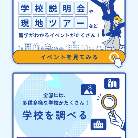
地域留学体験」のプログラム開催情報を公式LINEにて配信中！ぜひ
務局までご連絡ください。・キャンセルポリシーやむを得ない参加
ご登録ください♪地域みらい留学公式LINE
お取り消しの場合、以下のルールに沿って対応させていただきま
す。ご了承ください。プログラム開催日の前日＜8月3日＞から、
【キャンセルのご連絡日：お支払いいただく旅行代金】・21日目に
あたる日以前：無料・20日目-8日目：20％・7日目-2日目：30％・
プログラム開始日の前日：40％・プログラム開始日当日：50％・ご
連絡無しでの不参加またはプログラム開始後の解除：100％・催行中
止について天候などの状況等によって開催を見合わせる可能性があ
ります。その場合は原則、開催日1週間前までにご連絡いたします。
又、最少催行人数に達しなかった場合は、開催日3週間前までに催行
中止の旨をメールにてご連絡いたします。・よくあるご質問その
他、よくあるご質問についてはこちらをご確認ください。運営団体
について＜プログラム主催：一般財団法人地域・教育魅力化プラッ
トフォーム＞「意志ある若者にあふれる持続可能な地域・社会をつ
くる」というビジョンを掲げ、2017年3月に島根県に設立した教育
事業団体です。日本全国約200の高校と連携しながら、中学卒業後に
地域の枠を越えて生徒一人ひとりの夢や価値観に合った地域・学校
で1〜3年間過ごすことができるシステム「地域みらい留学」をはじ
めとした、教育事業や地域活性モデルをつくり続けています。名
称：一般財団法人地域・教育魅力化プラットフォーム設 立：2017
年3月代表者：岩本 悠所在地：〒690-0842 島根県松江市東本町二
丁目25-6 みらいBASE2階 その他所在地公式HP：http://c-
platform.or.jp/お問い合わせ先担当：小川・小原E-mail：
info@miratabi.jp「おためし地域留学体験」のプログラム開催情報