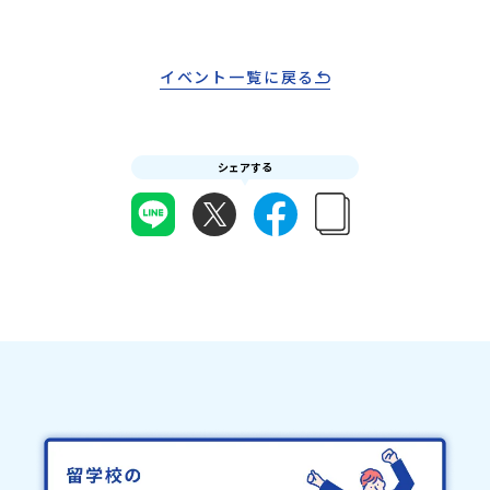
み前に必ずご確認ください・参加規約への同意プログラムへの参加
ださい。・キャンセルポリシーやむを得ない参加お取り消しの場
申し込みいただく前に、「お申し込みに関する各規約」への同意が
合、以下のルールに沿って対応させていただきます。ご了承くださ
必須となります。ご確認ください。・抽選による参加者決定につい
い。プログラム開催日の前日＜8月2日＞から、【キャンセルのご連
てお申込みいただいた方の中から抽選の上、締め切り日から1週間を
イベント一覧に戻る
絡日：お支払いいただく旅行代金】・21日目にあたる日以前：無
目途に、お申し込み時に記入いただいたメールアドレス宛に「当選
料・20日目-8日目：20％・7日目-2日目：30％・プログラム開始日
／落選メール」をお送りいたします。当選者は、メールに記載され
の前日：40％・プログラム開始日当日：50％・ご連絡無しでの不参
た「当選確認フォーム」に３日以内に回答いただき、確認フォーム
加またはプログラム開始後の解除：100％・催行中止について天候な
の提出をもって参加確定とさせていただきます。当選確認フォーム
どの状況等によって開催を見合わせる可能性があります。その場合
シェアする
の期日までにご回答いただけない場合は、当選を取り消しとさせて
は原則、開催日1週間前までにご連絡いたします。又、最少催行人数
いただきます。当選取り消しがあった場合は、繰り上げ当選者へご
に達しなかった場合は、開催日3週間前までに催行中止の旨をメール
連絡させていただきます。登録メールアドレスの変更をご希望の場
にてご連絡いたします。・よくあるご質問その他、よくあるご質問
合は下記の地域みらい留学公式LINEよりご連絡をお願いします。※
についてはこちらをご確認ください。運営団体について＜プログラ
受信制限設定をしていると、通知メールをお受け取りいただけませ
ム主催：一般財団法人地域・教育魅力化プラットフォーム＞「意志
ん。その場合は、「@miratabi.jp」からのメールを受信できるよう
ある若者にあふれる持続可能な地域・社会をつくる」というビジョ
設定をお願いいたします。※結果に関する個別のお問合せにはお答
ンを掲げ、2017年3月に島根県に設立した教育事業団体です。日本
えしておりませんので、ご了承ください。・お申し込みについてお
全国約200の高校と連携しながら、中学卒業後に地域の枠を越えて生
申込はお一人様1回限りです。PC・スマートフォンからお申込くだ
徒一人ひとりの夢や価値観に合った地域・学校で1〜3年間過ごすこ
さい。申込後の内容変更はできません。お申込時は、メールアドレ
とができるシステム「地域みらい留学」をはじめとした、教育事業
スの入力間違いにご注意ください。・宿泊について１室に複数(同性
や地域活性モデルをつくり続けています。名 称：一般財団法人地
2～4名程度)で宿泊いただく予定です。・食事アレルギー対応につい
域・教育魅力化プラットフォーム設 立：2017年3月代表者：岩本
て個別の詳細なアレルギー対応希望にはお応えしかねる場合がござ
悠所在地：〒690-0842 島根県松江市東本町二丁目25-6 みらい
います。対応が必要な場合は必ず事前にご相談ください。・参加取
BASE2階 その他所在地公式HP：http://c-platform.or.jp/お問い
消や急遽参加できなくなった場合について参加決定後の参加お取り
合わせ先担当：小川・小原E-mail：info@miratabi.jp「おためし
消しはご遠慮下さい。やむを得ないお取り消しの場合はお早めに事