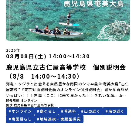
規約への同意プログラムへの参加申し込みいただく前に、「お申し
さい♪地域みらい留学公式LINE
プアップ説明会プログラムの内容を詳しく知りたい方や、お申し込
込みに関する各規約」への同意が必須となります。ご確認くださ
みを迷われている方向けにZoomでのオンライン配信を行います。
い。・抽選による参加者決定についてお申込みいただいた方の中か
知りたい情報のレベルに合わせて、以下の2つのステップをご活用く
ら抽選の上、締め切り日から1週間を目途に、お申し込み時に記入い
ださい。【STEP 1】全体オンライン説明会（アーカイブ動画を公開
ただいたメールアドレス宛に「当選／落選メール」をお送りいたし
中！）〜まずは「おためし地域留学」を知りたい方へ〜日本全国20
ます。当選者は、メールに記載された「当選確認フォーム」に３日
以上の地域から選んで参加できる「おためし地域留学」の全体像や
以内に回答いただき、確認フォームの提出をもって参加確定とさせ
魅力について、説明会を開催しました。中学生一人での参加にあた
ていただきます。当選確認フォームの期日までにご回答いただけな
り、保護者様が特に気になる「安全面」や「事務局のサポート体
い場合は、当選を取り消しとさせていただきます。当選取り消しが
2026年
制」についても詳しく解説しています。ぜひ、ご自宅からお気軽に
あった場合は、繰り上げ当選者へご連絡させていただきます。登録
08月08日(土) 14:00
14:30
〜
ご視聴ください。🎬 [アーカイブ動画を視聴する]YouTube：
メールアドレスの変更をご希望の場合は下記の地域みらい留学公式
https://youtu.be/Yt8nd04aNgA?si=e5erbspvwz5O8_uF
鹿児島県立古仁屋高等学校 個別説明会
LINEよりご連絡をお願いします。※受信制限設定をしていると、通
【STEP 2】プログラム説明会〜「標津町」の内容をもっと知りした
知メールをお受け取りいただけません。その場合は、
い方へ〜全体説明を聞いたうえで、「プログラムで何をするの？」
（8/8 14:00〜14:30）
「@miratabi.jp」からのメールを受信できるよう設定をお願いいた
「どんなまちなの？」という疑問にお答えする詳細配信です。2泊3
します。※結果に関する個別のお問合せにはお答えしておりません
海亀・クジラと出会える自然豊かな南国のシマ🐋🏝🌺奄美大島”古仁
日のプログラムの中身をお伝えします。日時：6月10日(水) 19：
ので、ご了承ください。・お申し込みについてお申込はお一人様1回
屋高校”『東京対面説明会前のオンライン個別説明会』豊かな自然が
00〜20：00内容：どんなところ？プログラム詳細解説、質疑応答紹
限りです。PC・スマートフォンからお申込ください。申込後の内容
いっぱい！！！古高（ここ）に来て良かった！！きれいな海、山に
介地域：鹿児島県出水市・出水工業高校/北海道標津町/岩手県八幡
変更はできません。お申込時は、メールアドレスの入力間違いにご
開催場所
オンライン
囲まれた鹿児島県の離島「古仁屋高校」人のあたたかさに触れ、自
平市/愛媛県鬼北町＊4つの地域のプログラムを1時間でぎゅっとお届
出演
鹿児島県立古仁屋高等学校
注意ください。・宿泊について１室に複数(同性2～4名程度)で宿泊
立の心を学び、シマに貢献していきたいそんな気持ちを持った仲間
けします。お申し込み：https://c-mirai.jp/events/064069お気
#
オンライン
#
島ぐらし
#
普通科
#
山の近く
#
海の近く
いただく予定です。・食事アレルギー対応について個別の詳細なア
たちと一緒に学び成長しませんか？？皆さんと個別説明会でゆっく
軽にどうぞ！「はじめての一人旅だけど大丈夫？」「どんな体験が
レルギー対応希望にはお応えしかねる場合がございます。対応が必
りお話しできるのを楽しみにお待ちしております ♪
#
南国暮らし
#
地域連携・実践型探究
できるの？」そんな保護者様の不安や、中学生のみなさんの素朴な
要な場合は必ず事前にご相談ください。・参加取消や急遽参加でき
疑問にスタッフが直接お答えします。チャットでの質問も可能です
なくなった場合について参加決定後の参加お取り消しはご遠慮下さ
ので、ぜひご自宅からリラックスしてご参加ください。▼お申し込
い。やむを得ないお取り消しの場合はお早めに事務局までご連絡く