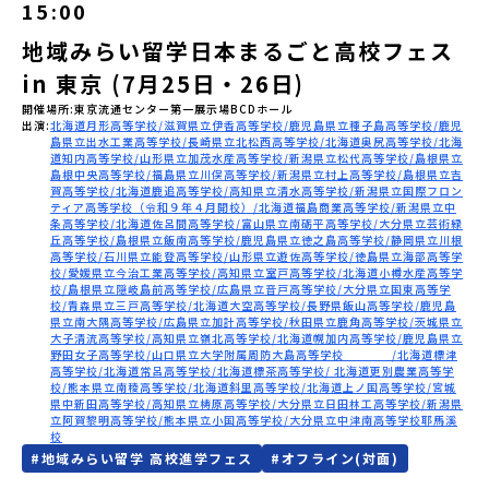
15:00
会員登録
MYページログイン
地域みらい留学日本まるごと高校フェス
in 東京 (7月25日・26日)
開催場所
東京流通センター第一展示場BCDホール
出演
北海道月形高等学校
滋賀県立伊香高等学校
鹿児島県立種子島高等学校
鹿児
島県立出水工業高等学校
長崎県立北松西高等学校
北海道奥尻高等学校
北海
道知内高等学校
山形県立加茂水産高等学校
新潟県立松代高等学校
島根県立
島根中央高等学校
福島県立川俣高等学校
新潟県立村上高等学校
島根県立吉
賀高等学校
北海道鹿追高等学校
高知県立清水高等学校
新潟県立国際フロン
ティア高等学校（令和９年４月開校）
北海道福島商業高等学校
新潟県立中
条高等学校
北海道佐呂間高等学校
富山県立南砺平高等学校
大分県立芸術緑
丘高等学校
島根県立飯南高等学校
鹿児島県立徳之島高等学校
静岡県立川根
高等学校
石川県立能登高等学校
山形県立遊佐高等学校
徳島県立海部高等学
校
愛媛県立今治工業高等学校
高知県立室戸高等学校
北海道小樽水産高等学
校
島根県立隠岐島前高等学校
広島県立音戸高等学校
大分県立国東高等学
校
青森県立三戸高等学校
北海道大空高等学校
長野県飯山高等学校
鹿児島
県立南大隅高等学校
広島県立加計高等学校
秋田県立鹿角高等学校
茨城県立
大子清流高等学校
高知県立嶺北高等学校
北海道幌加内高等学校
鹿児島県立
野田女子高等学校
山口県立大学附属周防大島高等学校
北海道標津
高等学校
北海道常呂高等学校
北海道標茶高等学校
北海道更別農業高等学
校
熊本県立南稜高等学校
北海道斜里高等学校
北海道上ノ国高等学校
宮城
県中新田高等学校
高知県立梼原高等学校
大分県立日田林工高等学校
新潟県
立阿賀黎明高等学校
熊本県立小国高等学校
大分県立中津南高等学校耶馬溪
校
#
地域みらい留学 高校進学フェス
#
オフライン(対面)