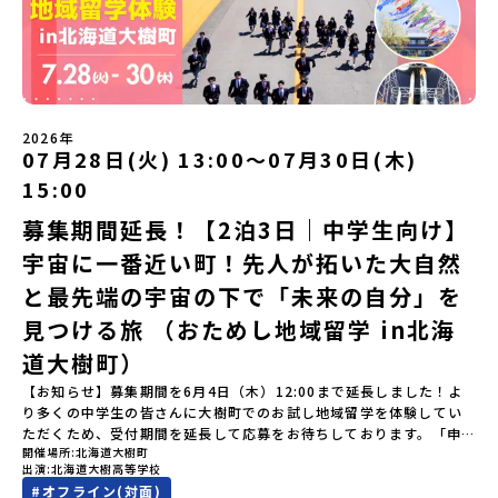
い！」そんな中学生のみなさんにおすすめ！「おためし地域留学体
の歴史的な町並みを体感する「有田焼絵付けアクティビティ」 -職
験」は、日本全国約200の高校と連携し、地域の枠を超えて学校生活
人さんからまなぶ！有田焼伝統の「絵付け」体験ワークショップ
を送る「地域みらい留学」をプチ体験できるプログラムです。はじ
（協力：clay studio）「みんなで楽しもう！BBQ」 -BBQづく
めてのひとり旅でも安心！現地でもスタッフがしっかりとサポート
り -仲間や地元の高校生、町の大人たちと交流・対話＜２日目＞
いたします。今回のフィールドは「北海道平取町（びらとりちょ
（AM）「1日目の振り返り」「ワークショップ」 -ゲスト講師によ
う）」北海道の南に位置する平取町（びらとりちょう）。壮大な自
るワークショプ「全体の振り返りワーク」 -みんなで振り返り対話
然と「アイヌ文化」が継承されている町として広く知られていま
（PM）「ランチ/お土産タイム」解散※天候の状況や参加人数によ
2026年
す。町名の「平取（びらとり）」は、アイヌ語「ピラ・ウトゥル」
07月28日(火) 13:00〜07月30日(木)
ってプログラムを変更する場合がございます。参加概要【開催場
（崖の間を意味）という言葉から名付けられました。見上げるほど
所】佐賀県 有田町（ありたちょう）【実施日程】7月4日（土）〜7
15:00
大きな山々が連なる「幌尻岳（ぽろしりだけ）」の景色は絶景！日
月5日（日）※参加が確定した方には6月5日（金） 18:30～20:00に
本一の広さを誇る「すずらん」が咲く花畑や、和牛がのんびりと過
「参加者向け事前オンライン研修」をご案内する予定です。必ず参
募集期間延長！【2泊3日｜中学生向け】
ごす放牧地。日本一の清流に選ばれたこともある、ヤマメやニジマ
加をお願いします。【集合場所・時間】7月4日(土) 12：00 JR有田
宇宙に一番近い町！先人が拓いた大自然
スが泳ぐ「沙流川（さるがわ）」。他の地域では見ることのできな
駅※12：00までにJR有田駅に到着する便で手配ください。【解散場
い圧倒的スケールの自然を味わうことができます。さらに、源義経
所・時間】7月5日(日) 13：00頃 JR有田駅【対象】中学2年生、中
と最先端の宇宙の下で「未来の自分」を
（みなもとのよしつね）とも縁が深いとされている地域で、義経を
学3年生【宿泊先】ありこや（佐賀県西松浦郡有田町）※地域みらい
祀った神社や公園などが存在し、アイヌ民族と日本の歴史を交差す
見つける旅 （おためし地域留学 in北海
留学生が活用している宿泊施設（シェアハウス）です。※1室1名で
る瞬間を肌で体感できる町です。北の大地で育まれた「アイヌ文
宿泊いただく予定です。 【旅行代金】無料※旅行代金に含まれる費
道大樹町）
化」とは？「アイヌ」の文化は北海道を中心とした北部周辺で、先
用のうち、以下の内容が無料となります：・宿泊費（1泊分）・プロ
住民族である「アイヌ民族」によって大切に育まれてきた文化で
グラム内のアクティビティ・体験費用・一部の食事代*以下の費用は
【お知らせ】募集期間を6月4日（木）12:00まで延長しました！よ
す。日本語とは異なる響きを持つ「アイヌ語」や、自然界のあらゆ
参加者のご負担となります・集合場所までの往復交通費・お土産代
り多くの中学生の皆さんに大樹町でのお試し地域留学を体験してい
る物に「魂」が宿ると考える「精神文化」、祭りや家庭での行事な
や自由時間の個人飲食費などの個人的費用【募集人数】最大5名（お
ただくため、受付期間を延長して応募をお待ちしております。「申
どに踊られる「古式舞踊」、独特の文様による刺繍（ししゅう）、
開催場所
北海道大樹町
申し込み多数の場合は抽選の上決定）【参加者決定】お申し込み多
し込みのタイミングを逃してしまった」という方も、この機会にぜ
木彫り等の工芸など、ユニークな文化が存在します。アイヌ文化で
出演
北海道大樹高等学校
数の場合は、締め切り後1週間を目途に当落結果をご連絡いたしま
ひ一歩踏み出してみませんか？※都合により締め切りを早める場合
は、人間のまわりに存在する生き物や自然のチカラ、暮らしの道具
#
オフライン(対面)
す。【申し込み受付期間】5月7日(木)12：00 から 5月21日(木)
がございます。お早目にご応募ください！-------------------------