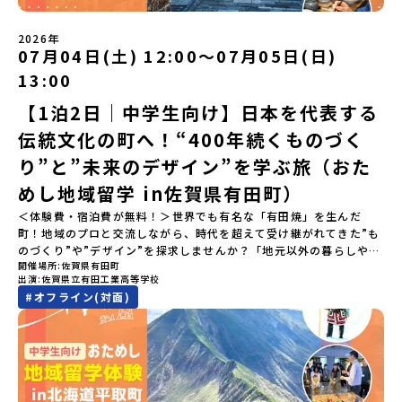
い！」「今の自分を変えたい！」と思っている同世代の中学生が大
集合！地元の高校生と一緒にご飯を食べて語り合えば、たった数日
2026年
で最高の仲間になる！🔥 ③宿泊費・体験費はなんと【無料】！親元
07月04日(土) 12:00〜07月05日(日)
を離れる初めての一人旅でも大丈夫。頼れるスタッフがしっかりサ
13:00
ポートするので安心・安全です！ーーーーーーーーーーーーーーー
ーーーーーーーーー📺 全体オンライン説明会（アーカイブ配信）
【1泊2日｜中学生向け】日本を代表する
2026年4月22日に開催された説明会の録画をご覧いただけます。こ
伝統文化の町へ！“400年続くものづく
の動画を見れば、あなたの「なんとなく不安」が「絶対に行ってみ
たい！」に変わるはず💡お家からリラックスして視聴してみてくだ
り”と”未来のデザイン”を学ぶ旅（おた
さいね😊▶︎全体説明会のアーカイブはこちら（アーカイブを視聴す
る）YouTube：https://youtu.be/Yt8nd04aNgA?
めし地域留学 in佐賀県有田町）
si=e5erbspvwz5O8_uF【アーカイブ内容】・おためし地域留学の
＜体験費・宿泊費が無料！＞世界でも有名な「有田焼」を生んだ
魅力・メリット・2026年度、日本全国20以上の対象地域について・
町！地域のプロと交流しながら、時代を超えて受け継がれてきた”も
安心のサポート体制・質疑応答※各地域の詳細なプログラムは、以
のづくり”や”デザイン”を探求しませんか？「地元以外の暮らしや文
下の【STEP2】個別説明会にて紹介しています。ーーーーーーーー
開催場所
佐賀県有田町
化が気になる。いつか留学してみたい！」「豊かな自然と伝統文
ーーーーーーーーーーーーーーーー💡疑問も不安もワクワクに変え
出演
佐賀県立有田工業高等学校
化、町並みに興味がある！」「ものづくりやきれいなデザインが好
る！2つのステップ知りたいことに合わせて、2つの説明会をご活用
#
オフライン(対面)
き！」そんな中学生のみなさんにおすすめ！「おためし地域留学体
ください！【STEP1】全体オンライン説明会の視聴（☆上の動画で
験」は、日本全国約200の高校と連携し、地域の枠を超えて学校生活
いつでも視聴可能です） 〜まずは「おためし地域留学」を知りたい
を送る「地域みらい留学」をプチ体験できるプログラムです。はじ
方へ〜プログラムの全体像や魅力、サポート体制について解説しま
めてのひとり旅でも安心！現地でもスタッフがしっかりとサポート
す。 【STEP2】個別プログラム説明会（☆順次ページを公開しま
いたします。今回のフィールドは「佐賀県有田町（ありたちょ
す）〜「地域別のプログラム」を具体的に知りたい方へ〜 「現地で
う）」佐賀県の西部にある有田町は、江戸時代から400年以上続く
は何をするの？」という疑問にお答えする説明会です。その場所な