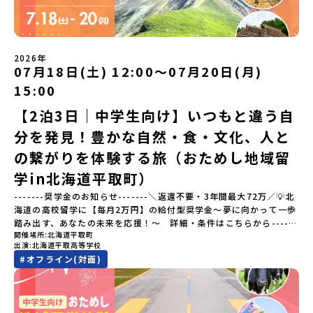
「窯業（ようぎょう）」の町。 窯（かま）で粘土を焼いてつくるも
らではのプログラムをたっぷりお伝えします！🚩現在公開中の個別
のづくりが、この町の文化として今も受け継がれています。世界で
説明会はこちらから（順次公開予定）【5/7(木)】北海道平取町
も知られる「有田焼」は、この窯業の中から生まれました。長い歴
【5/8(金)】熊本県芦北町▼おためし地域留学の情報▼おためし地域
史の中で積み重ねられてきた技術や工夫、そして“つくる人の想
留学の情報紹介ページ👉【こちらをクリック】「おためし地域留学
い”が、この町には残っています。また、文化施設が「日本遺産」や
体験」のプログラム開催情報を公式LINEにて配信中！ぜひご登録く
2026年
「日本の20世紀遺産」に認定されるなど日本を代表する伝統工芸の
07月18日(土) 12:00〜07月20日(月)
ださい♪気になることや不安な点は、LINEから気軽にご相談くださ
町です。さらに、有田町には「日本の棚田百選」に選ばれた「岳の
い。👉 【LINE登録はこちら】
15:00
棚田（たなだ）」や「名水百選」や「水源の森百選」に選ばれた
「竜門峡（りゅうもんきょう）」など、思わず立ち止まりたくなる
【2泊3日｜中学生向け】いつもと違う自
ような自然も広がり、歴史・文化・自然が重なり合う、“本物”に出
分を発見！豊かな自然・食・文化、人と
会える場所です。そんな歴史・文化が豊かな佐賀県有田町で実際に
町を歩きながら学ぶフィールドワークをしたり、有田焼づくりに関
の繋がりを体験する旅（おためし地域留
わる職人、町で暮らすプロデザイナー、地元の高校で学ぶ生徒など
と交流しながら「伝統的なものづくり」や「未来のデザイン」を一
学in北海道平取町）
緒に探求できます。ただ体験するだけじゃなくて、 “どうしてこの形
-------奨学金のお知らせ-------＼返還不要・3年間最大72万／💡北
なんだろう？” “自分だったらどんなデザインにする？” そんなふう
海道の高校留学に【毎月2万円】の給付型奨学金～夢に向かって一歩
に考える時間も、このプログラムの大切なポイントです。ここで出
踏み出す、あなたの未来を応援！～ 詳細・条件はこちらから------
会う人や体験が、自分の「好き」や「未来」につながるかもしれま
開催場所
北海道平取町
---------------------------＜体験費・宿泊費が無料＞累計3,000万
せん。この町でしかできない、ちょっと特別な体験を、ぜひ楽しん
出演
北海道平取高等学校
部以上販売された大人気マンガ「ゴールデンカムイ」の実写版映画
でみませんか？体験のおすすめポイント体験プログラム内容（予
#
オフライン(対面)
に登場する町！北海道の「アイヌ文化継承の地」で自然や食を体験
定）＜１日目＞（PM）「オリエンテーション・自己紹介ワーク」
してみませんか？「地元以外の地域の暮らしが気になる。いつか留
「有田工業高校見学」 -陶芸技術をまなぶ！「セラミック科」のま
学してみたい！」「アイヌ文化の歴史や、マンガに登場する世界を
なび場を体験 -デザインセンスをまなぶ！「デザイン科」のまなび
自分の手で探求したい！」「自然が好きでもっと触れてあそびた
場を体験「フィールドワーク」 -有田の歴史ある名所巡り -有田