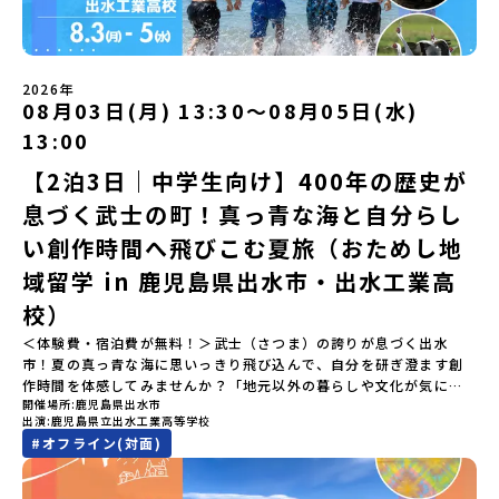
寮見学」 -平取高校の特徴を知る学校体験 -在校生との対話「高
してご参加ください。▼お申し込み前に必ずご確認ください・参加
きない圧倒的スケールの自然と、新しい産業が交差する瞬間を肌で
校生企画②-町の紹介編-」 -ビンゴをしながら町を知ろう！（PM）
規約への同意プログラムへの参加申し込みいただく前に、「お申し
体感できる町です。北の大地で脈々と受け継がれる 「フロンティア
「自然と農を感じる！農業アクティビティ」 -平取特産の「びらと
込みに関する各規約」への同意が必須となります。ご確認くださ
スピリッツ」を体感！ 「フロンティアスピリッツ（開拓者精神）」
りトマト」農家体験！ -想いを持って仕事をする大人との交流会
い。・抽選による参加者決定についてお申込みいただいた方の中か
は、大樹町の開拓時代から人々の間で大切に受け継がれてきた精神
「みんなでBBQディナー」 -さらに仲間や地元の高校生、町の大人
2026年
ら抽選の上、締め切り日から1週間を目途に、お申し込み時に記入い
です。どんな困難な状況にも真っ向から立ち向かい、未知の領域へ
08月03日(月) 13:30〜08月05日(水)
たちと交流＜3日目＞（AM）「アイヌが愛した森を散策するフィー
ただいたメールアドレス宛に「当選／落選メール」をお送りいたし
夢を追って挑戦し続ける姿勢や、手つかずの大自然の中で一攫千金
ルドワーク」「3日間の振り返りワーク」 -みんなで振り返り対話
ます。当選者は、メールに記載された「当選確認フォーム」に３日
の夢を抱いて熱中した「砂金掘り」、自らの手で広大な大地を切り
13:00
「ランチ/お土産タイム」（PM） 13：30頃プログラム終了-新千歳
以内に回答いただき、確認フォームの提出をもって参加確定とさせ
拓いてきた農業や漁業の歴史など、夢を追う人々が集まる他の町に
空港には15：00頃に到着予定です。※天候の状況や参加人数によっ
【2泊3日｜中学生向け】400年の歴史が
ていただきます。当選確認フォームの期日までにご回答いただけな
はない風土が存在します。大樹町では、このフロンティアスピリッ
てプログラムを変更する場合がございます。参加概要【開催場所】
い場合は、当選を取り消しとさせていただきます。当選取り消しが
ツが現在、「北海道の小さな町から宇宙を目指す」という新たな夢
息づく武士の町！真っ青な海と自分らし
北海道平取町（びらとりちょう）【実施日程】7月18日(土)～7月20
あった場合は、繰り上げ当選者へご連絡させていただきます。登録
へと繋がっています。 「宇宙版シリコンバレー」の実現を目指し、
日(月祝)※参加が確定した方には6月3日(水) 18：30～20：00に
メールアドレスの変更をご希望の場合は下記の地域みらい留学公式
国内外の宇宙関連企業が集まる宇宙港「北海道スペースポート」の
い創作時間へ飛びこむ夏旅（おためし地
「参加者向け事前オンライン研修」をご案内する予定です。必ず参
LINEよりご連絡をお願いします。※受信制限設定をしていると、通
整備が進められています。 この未来への挑戦の精神は、民間企業に
域留学 in 鹿児島県出水市・出水工業高
加をお願いします。【集合場所・時間】7月18日(土) 12：00 新千歳
知メールをお受け取りいただけません。その場合は、
よる日本初のロケット打ち上げ成功という形で実を結び、世界有数
空港※12：00までに新千歳空港に到着する便で手配ください。【解
「@miratabi.jp」からのメールを受信できるよう設定をお願いいた
のロケット発射場の適地として全国・アジア各国からも大きな注目
校）
散場所・時間】7月20日(祝月) 15：00頃 新千歳空港※16：00以降
します。※結果に関する個別のお問合せにはお答えしておりません
を集めています 今回は、そんな大樹町の過去から未来へ繋がるフロ
に新千歳空港を出発する便で手配ください。【対象】中学2年生、中
＜体験費・宿泊費が無料！＞武士（さつま）の誇りが息づく出水
ので、ご了承ください。・お申し込みについてお申込はお一人様1回
ンティアスピリッツに触れるアクティビティへ出発！農業からロケ
学3年生【宿泊先】ゲストハウス ヤント※ドミトリータイプの2段ベ
市！夏の真っ青な海に思いっきり飛び込んで、自分を研ぎ澄ます創
限りです。PC・スマートフォンからお申込ください。申込後の内容
ットまで本物の現場を体感し、他では味わえない体験を五感をフル
ッド（1室2～4名）で宿泊いただく予定です。【旅行代金】無料※旅
作時間を体感してみませんか？「地元以外の暮らしや文化が気にな
変更はできません。お申込時は、メールアドレスの入力間違いにご
につかって楽しむことができます🎵大樹高校は、農業から宇宙まで
行代金に含まれる費用のうち、以下の内容が無料となります・宿泊
開催場所
鹿児島県出水市
る。いつか留学してみたい！」「自分の進学や将来の可能性をもっ
注意ください。・宿泊について１室に複数(同性2～4名程度)で宿泊
「町のぜんぶが教科書」！大樹高校の学びは、ただ教室の机に座っ
出演
鹿児島県立出水工業高等学校
費（2泊分）・プログラム内のアクティビティ・体験費用・一部の食
とひらきたい！」「ものづくりや工業高校に興味がある！」そんな
いただく予定です。・食事アレルギー対応について個別の詳細なア
ているだけではありません！農業や漁業から、最先端の宇宙科学ま
#
オフライン(対面)
事代※以下の費用は参加者のご負担となります・集合場所までの往
中学生のみなさんにおすすめ！「おためし地域留学」は、日本全国
レルギー対応希望にはお応えしかねる場合がございます。対応が必
で「町のぜんぶが教科書」 です。先輩たちは「地域探究」の授業
復交通費・お土産代や自由時間の個人飲食費などの個人的費用【募
約200の高校と連携し、地域の枠を超えて学校生活を送る「地域みら
要な場合は必ず事前にご相談ください。・参加取消や急遽参加でき
や、放課後の「地域探究サークル」を通して、学校の外へどんどん
集人数】最大10名（お申し込み多数の場合は抽選の上決定）【参加
い留学」をプチ体験できるプログラムです。はじめてのひとり旅で
なくなった場合について参加決定後の参加お取り消しはご遠慮下さ
飛び出し町の人たちと一緒にリアルな課題解決にチャレンジしてい