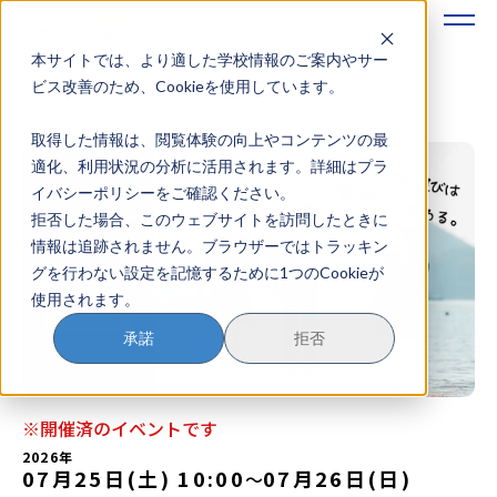
本サイトでは、より適した学校情報のご案内やサー
地域みらい留学のすすめかた
ビス改善のため、Cookieを使用しています。
取得した情報は、閲覧体験の向上やコンテンツの最
地域みらい留学とは
適化、利用状況の分析に活用されます。詳細はプラ
イバシーポリシーをご確認ください。
学校を探す
拒否した場合、このウェブサイトを訪問したときに
情報は追跡されません。ブラウザーではトラッキン
イベントを探す
グを行わない設定を記憶するために1つのCookieが
使用されます。
おためし地域留学
承諾
拒否
マガジン
奨学金について
※開催済のイベントです
2026年
07月25日(土) 10:00
07月26日(日)
〜
？
イベント参加方法