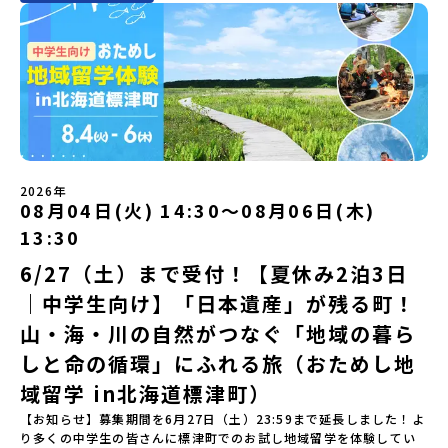
ン・自己紹介ワーク」「みんなで海遊び！」 -心をほぐして、出水
合わせ先担当：小川・小原E-mail：info@miratabi.jp「おためし
ち帯広空港※16：00以降にとかち帯広空港を出発する便で手配くだ
無料＞緑があふれる大自然の町へ！世界でここでしかできない「自
自宅からリラックスしてご参加ください。▼お申し込み前に必ずご
に飛び込む！海を満喫しよう！「みんなで夕食」「1日目の振り返り
地域留学体験」のプログラム開催情報を公式LINEにて配信中！ぜひ
さい。【対象】中学2年生、中学3年生【宿泊先】大樹町ワーキング
然×アートの融合体験」や「自然クラフト」を楽しんでみません
確認ください・参加規約への同意プログラムへの参加申し込みいた
会」＜2日目＞（AM）「出水工業高校のオープンスクールに参
ご登録ください♪地域みらい留学公式LINE
ステイ住宅※1室に複数(同性2～4名程度)で宿泊いただく予定です。
か？「大自然や文化体験が好き！興味がある！」「その地域にしか
だく前に、「お申し込みに関する各規約」への同意が必須となりま
加」 -高校見学 -授業体験（PM）「学校のことを深く知る・もの
【旅行代金】無料※旅行代金に含まれる費用のうち、以下の内容が
ない郷土料理を味わってみたい！」「地元以外の暮らしや文化が気
す。ご確認ください。・抽選による参加者決定についてお申込みい
づくりにチャレンジ！」 -各学科を実際に体験する -ものづくり
無料となります：・宿泊費（2泊分）・プログラム内のアクティビテ
になる。いつか留学してみたい！」そんな中学生のみなさんにおす
ただいた方の中から抽選の上、締め切り日から1週間を目途に、お申
にチャレンジ -竹灯籠づくりを創って灯りをともす「みんなで
ィ・体験費用・一部の食事代*以下の費用は参加者のご負担となりま
すめ！「おためし地域留学体験」は、日本全国約200の高校と連携し
し込み時に記入いただいたメールアドレス宛に「当選／落選メー
BBQ」「2日目の振り返り会」＜3日目＞（AM）「3日間の振り返り
す・集合場所までの往復交通費・お土産代や自由時間の個人飲食費
ながら地域の枠を超えて学校生活を送ることができる「地域みらい
ル」をお送りいたします。当選者は、メールに記載された「当選確
ワーク」 -みんなで振り返り対話（PM） 13:00頃 解散（出水駅）
などの個人的費用【募集人数】最大10名（お申し込み多数の場合は
留学」をプチ体験できるプログラムです。はじめてでも安心！現地
認フォーム」に３日以内に回答いただき、確認フォームの提出をも
※天候の状況や参加人数によってプログラムを変更する場合がござ
抽選の上決定）【参加者決定】お申し込み多数の場合は、締め切り
ではスタッフがしっかりとサポートいたします。今回のフィールド
って参加確定とさせていただきます。当選確認フォームの期日まで
います。参加概要【開催場所】鹿児島県出水市【実施日程】8月3日
後1週間を目途に当落結果をご連絡いたします。【申し込み受付期
は「岩手県八幡平市（はちまんたいし）」岩手県八幡平市（はちま
にご回答いただけない場合は、当選を取り消しとさせていただきま
（月）〜 8月5日（水）※参加が確定した方には7月7日(火) 18:30-
2026年
間】申込期間が延長になりました！5月7日(木)12：00 から 6月4日
んたいし）は北西部にあり、秋田県との県境にある自然豊かな町で
08月04日(火) 14:30〜08月06日(木)
す。当選取り消しがあった場合は、繰り上げ当選者へご連絡させて
20:00に「参加者向け事前オンライン会」をご案内する予定です。必
(木) 12：00まで疑問も不安もワクワクに変える！「おためし地域留
す。町の約83％は「森林」！標高1,000mを超える山岳地帯や高原
いただきます。登録メールアドレスの変更をご希望の場合は下記の
ず参加をお願いします。【集合場所・時間】出水駅 8月3日(月)
学」ステップアップ説明会プログラムの内容を詳しく知りたい方
13:30
もあり緑が豊かな大自然を感じることができ、新緑、山菜の春、花
地域みらい留学公式LINEよりご連絡をお願いします。※受信制限設
13:30 集合【解散場所・時間】出水駅 8月5日(水) 12:00 解散【対
や、お申し込みを迷われている方向けにZoomでのオンライン配信
の夏、紅葉の秋、スキーや樹氷の冬と四季ごとに美しい景色を見る
定をしていると、通知メールをお受け取りいただけません。その場
象】中学生2～3年生【宿泊先】現在調整中※1室に複数名(同性)で宿
6/27（土）まで受付！【夏休み2泊3日
を行います。知りたい情報のレベルに合わせて、以下の2つのステッ
ことのできるユニークな町です。「十和田八幡平（とわだはちまん
合は、「@miratabi.jp」からのメールを受信できるよう設定をお願
泊いただく予定です。【旅行代金】無料※旅行代金に含まれる費用
プをご活用ください。【STEP 1】全体オンライン説明会（アーカイ
｜中学生向け】「日本遺産」が残る町！
たい）国立公園」では登山やトレッキング、「安比高原（あっぴこ
いいたします。※結果に関する個別のお問合せにはお答えしており
のうち、以下の内容が無料となります：・宿泊費（2泊分）・プログ
ブ動画を公開中！）〜まずは「おためし地域留学」を知りたい方
うげん）スキー場」は日本国内最大級のスキーリゾートとして有名
ませんので、ご了承ください。・お申し込みについてお申込はお一
ラム内のアクティビティ・体験費用・一部の食事代*以下の費用は参
へ〜日本全国20以上の地域から選んで参加できる「おためし地域留
山・海・川の自然がつなぐ「地域の暮ら
で、一年中自然アクティビティを楽しむことができます！そして八
人様1回限りです。PC・スマートフォンからお申込ください。申込
加者のご負担となります・集合場所までの往復交通費・お土産代や
学」の全体像や魅力について、説明会を開催しました。中学生一人
幡平市にある「松川地熱発電所」は、日本で初めて「地球のチカラ
しと命の循環」にふれる旅（おためし地
後の内容変更はできません。お申込時は、メールアドレスの入力間
自由時間の個人飲食費などの個人的費用【募集人数】最大10名（お
での参加にあたり、保護者様が特に気になる「安全面」や「事務局
を電気に変えた」場所！八幡平の地下からわき出す蒸気をそのまま
違いにご注意ください。・宿泊について１室に複数(同性2～4名程
申し込み多数の場合は抽選の上決定）【参加者決定】お申し込み多
のサポート体制」についても詳しく解説しています。ぜひ、ご自宅
域留学 in北海道標津町）
電気に変える「地球・自然にやさしい最先端のエネルギー」を生み
度)で宿泊いただく予定です。・食事アレルギー対応について個別の
数の場合は、締め切り後1週間を目途に当落結果をご連絡いたしま
からお気軽にご視聴ください。🎬 [アーカイブ動画を視聴す
出す挑戦をしてきた町です。今回のプログラムでは、この松川地熱
詳細なアレルギー対応希望にはお応えしかねる場合がございます。
す。【申し込み受付期間】6月1日(月)12：00 から 6月15日(月)
【お知らせ】募集期間を6月27日（土）23:59まで延長しました！よ
る]YouTube：https://youtu.be/Yt8nd04aNgA?
発電所から吹き出す地熱蒸気を使った「アート体験」をすることが
対応が必要な場合は必ず事前にご相談ください。・参加取消や急遽
12：00まで疑問も不安もワクワクに変える！「おためし地域留学」
り多くの中学生の皆さんに標津町でのお試し地域留学を体験してい
si=e5erbspvwz5O8_uF 【STEP 2】大樹町プログラム説明会〜