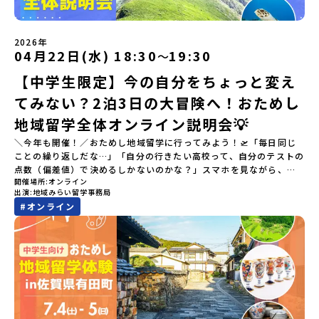
2026年
04月22日(水) 18:30
19:30
〜
【中学生限定】今の自分をちょっと変え
てみない？2泊3日の大冒険へ！おためし
地域留学全体オンライン説明会💡
＼今年も開催！／おためし地域留学に行ってみよう！🛫「毎日同じ
ことの繰り返しだな…」「自分の行きたい高校って、自分のテストの
点数（偏差値）で決めるしかないのかな？」スマホを見ながら、進
開催場所
オンライン
路にモヤモヤしているそこのあなたへ！👀テストの点数ではなく、
出演
地域みらい留学事務局
あなたの「ワクワク（＝自分軸）」で進路を選ぶ。そんな新しい選
#
オンライン
択肢が、「地域みらい留学」です。「でも、いきなり知らない土地
の高校に進学するなんて不安…」そんな人のために、2泊3日で気軽
にプチ体験できる【おためし地域留学】の魅力を凝縮したオンライ
ン説明会のアーカイブ（録画）を公開中です！✨＼🔥ここがすごい！
🔥／おためし地域留学 3つのワクワク🔥🔥 ①スマホじゃわからない
「圧倒的な感動」！教科書を読むだけじゃわからない、その地域な
らではの大自然や歴史を「五感」でフル体験！カヌーに乗ったり、
伝統文化に触れたり、本物の冒険が待っています！🔥 ②「初めまし
て」が「一生の友達」に変わる！全国から「新しいことに挑戦した