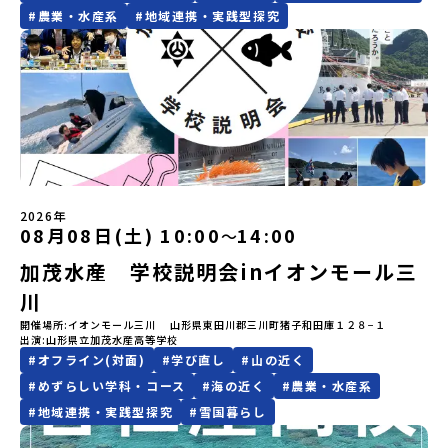
ださい。・キャンセルポリシーやむを得ない参加お取り消しの場
目の振り返り会」＜2日目＞（AM）「 ポー川史跡公園散策または渓
ム主催：一般財団法人地域・教育魅力化プラットフォーム＞「意志
#
農業・水産系
#
地域連携・実践型探究
Zoomでのオンライン配信を行います。知りたい情報のレベルに合
合、以下のルールに沿って対応させていただきます。ご了承くださ
流釣り体験」 -1万年前の縄文文化に触れる -渓流釣りで自然を満
ある若者にあふれる持続可能な地域・社会をつくる」というビジョ
わせて、以下の2つのステップをご活用ください。【STEP 1】全体
い。プログラム開催日の前日＜8月2日＞から、【キャンセルのご連
喫（PM）「地引網体験」 -地元の方との交流「自由時間：海の公
ンを掲げ、2017年3月に島根県に設立した教育事業団体です。日本
オンライン説明会（アーカイブ動画を公開中！）〜まずは「おため
絡日：お支払いいただく旅行代金】・21日目にあたる日以前：無
園で高校生とあそぶ！かたる！」 -高校生との交流「みんなで
全国約200の高校と連携しながら、中学卒業後に地域の枠を越えて生
し地域留学」を知りたい方へ〜日本全国20以上の地域から選んで参
料・20日目-8日目：20％・7日目-2日目：30％・プログラム開始日
BBQ・花火大会」 -さらにまちの人たちと交流＜3日目＞（AM）
徒一人ひとりの夢や価値観に合った地域・学校で1〜3年間過ごすこ
加できる「おためし地域留学」の全体像や魅力について、説明会を
の前日：40％・プログラム開始日当日：50％・ご連絡無しでの不参
「3日間の振り返りワーク」 -みんなで振り返り対話（PM） 13：
とができるシステム「地域みらい留学」をはじめとした、教育事業
開催しました。中学生一人での参加にあたり、保護者様が特に気に
加またはプログラム開始後の解除：100％・催行中止について天候な
00 解散 (中標津空港 13：30頃到着)※14：50 中標津空港発 (羽田
や地域活性モデルをつくり続けています。名 称：一般財団法人地
なる「安全面」や「事務局のサポート体制」についても詳しく解説
どの状況等によって開催を見合わせる可能性があります。その場合
空港16：45着)便を利用する想定※天候の状況や参加人数によってプ
域・教育魅力化プラットフォーム設 立：2017年3月代表者：岩本
しています。ぜひ、ご自宅からお気軽にご視聴ください。🎬 [アーカ
は原則、開催日1週間前までにご連絡いたします。又、最少催行人数
ログラムを変更する場合がございます。参加概要【開催場所】北海
悠所在地：〒690-0842 島根県松江市東本町二丁目25-6 みらい
イブ動画を視聴する]YouTube：
に達しなかった場合は、開催日3週間前までに催行中止の旨をメール
道標津町【実施日程】8月4日（火）〜 8月6日（木）※参加が確定し
BASE2階 その他所在地公式HP：http://c-platform.or.jp/お問い
https://youtu.be/Yt8nd04aNgA?si=e5erbspvwz5O8_uF
にてご連絡いたします。・よくあるご質問その他、よくあるご質問
た方には7月10日(金) 18：30～20：00に「参加者向け事前オンラ
合わせ先担当：小川・小原E-mail：info@miratabi.jp「おためし
【STEP 2】プログラム説明会〜「八幡平市」の内容をもっと知りし
についてはこちらをご確認ください。運営団体について＜プログラ
イン研修」をご案内する予定です。必ず参加をお願いします。【集合
2026年
地域留学体験」のプログラム開催情報を公式LINEにて配信中！ぜひ
たい方へ〜全体説明を聞いたうえで、「プログラムで何をする
08月08日(土) 10:00
14:00
〜
ム主催：一般財団法人地域・教育魅力化プラットフォーム＞「意志
場所・時間】中標津空港 8月4日(火) 14：30 集合【解散場所・時
ご登録ください♪地域みらい留学公式LINE
の？」「どんなまちなの？」という疑問にお答えする詳細配信で
ある若者にあふれる持続可能な地域・社会をつくる」というビジョ
間】中標津空港 8月6日(木) 13：30 解散【対象】中学2年生、中学3
す。2泊3日のプログラムの中身をお伝えします。日時：6月10日(水)
加茂水産 学校説明会inイオンモール三
ンを掲げ、2017年3月に島根県に設立した教育事業団体です。日本
年生【宿泊先】民宿 船長の家※1室に複数(同性2～4名程度)で宿泊
19：00〜20：00内容：どんなところ？プログラム詳細解説、質疑
全国約200の高校と連携しながら、中学卒業後に地域の枠を越えて生
いただく予定です。【旅行代金】無料※旅行代金に含まれる費用の
川
応答紹介地域：鹿児島県出水市・出水工業高校/北海道標津町/岩手
徒一人ひとりの夢や価値観に合った地域・学校で1〜3年間過ごすこ
うち、以下の内容が無料となります：・宿泊費（2泊分）・プログラ
県八幡平市/愛媛県鬼北町＊4つの地域のプログラムを1時間でぎゅっ
開催場所
イオンモール三川 山形県東田川郡三川町猪子和田庫１２８−１
とができるシステム「地域みらい留学」をはじめとした、教育事業
ム内のアクティビティ・体験費用・一部の食事代*以下の費用は参加
出演
山形県立加茂水産高等学校
とお届けします。お申し込み：https://c-
や地域活性モデルをつくり続けています。名 称：一般財団法人地
者のご負担となります・集合場所までの往復交通費・お土産代や自
#
オフライン(対面)
#
学び直し
#
山の近く
mirai.jp/events/064069お気軽にどうぞ！「はじめての一人旅だ
域・教育魅力化プラットフォーム設 立：2017年3月代表者：岩本
由時間の個人飲食費などの個人的費用【募集人数】最大10名（お申
けど大丈夫？」「どんな体験ができるの？」そんな保護者様の不安
悠所在地：〒690-0842 島根県松江市東本町二丁目25-6 みらい
し込み多数の場合は抽選の上決定）【参加者決定】お申し込み多数
#
めずらしい学科・コース
#
海の近く
#
農業・水産系
や、中学生のみなさんの素朴な疑問にスタッフが直接お答えしま
BASE2階公式HP：http://c-platform.or.jp/お問い合わせ先担
の場合は、締め切り後1週間を目途に当落結果をご連絡いたします。
#
地域連携・実践型探究
#
雪国暮らし
す。チャットでの質問も可能ですので、ぜひご自宅からリラックス
当：小川・小原E-mail：info@miratabi.jp「おためし地域留学体
【申し込み受付期間】6月8日(月)12：00 から 6月22日(月) 12：00
してご参加ください。▼お申し込み前に必ずご確認ください・参加
験」のプログラム開催情報を公式LINEにて配信中！ぜひご登録くだ
まで疑問も不安もワクワクに変える！「おためし地域留学」ステッ