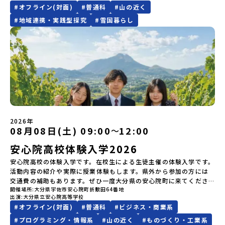
知メールをお受け取りいただけません。その場合は、
（AM）「平舘（たいらだて）高校見学」 -高校生活をイメージし
お問い合わせ先担当：小川・小原E-mail：info@miratabi.jp「お
#
オフライン(対面)
#
普通科
#
山の近く
込みに関する各規約」への同意が必須となります。ご確認くださ
有名。江戸時代には将軍家にも贈られたほどで、今では「日本遺
「@miratabi.jp」からのメールを受信できるよう設定をお願いいた
よう「郷土料理・BBQ」 -高校生・地元の方と交流を深める
ためし地域留学体験」のプログラム開催情報を公式LINEにて配信
い。・抽選による参加者決定についてお申込みいただいた方の中か
産」に登録されています。一万年前から続く伝統的な「鮭」の産業
します。※結果に関する個別のお問合せにはお答えしておりません
#
地域連携・実践型探究
#
雪国暮らし
（PM）「“八幡平市”体感ワークショップ」 -あけびづるで表札づく
中！ぜひご登録ください♪地域みらい留学公式LINE
ら抽選の上、締め切り日から1週間を目途に、お申し込み時に記入い
とともに人々の豊かな暮らしがあります。一万年前の縄文時代か
ので、ご了承ください。・お申し込みについてお申込はお一人様1回
り -学校周辺散策「ペンションで夕食」「2日目の振り返り」 -みん
ただいたメールアドレス宛に「当選／落選メール」をお送りいたし
ら、人々の間で大切に守り受け継がれ、厳しい大自然と向き合い、
限りです。PC・スマートフォンからお申込ください。申込後の内容
なで振り返り対話＜3日目＞（AM）「大更駅複合施設の見学」「振
ます。当選者は、メールに記載された「当選確認フォーム」に3日以
山・海・川がもたらす恵みに深く感謝しながら生きていく姿勢は今
変更はできません。お申込時は、メールアドレスの入力間違いにご
り返りワークショップ」 -個人での振り返り -グループでの振り
内に回答いただき、確認フォームの提出をもって参加確定とさせて
も息づく「命の循環」です。日本遺産にも認定されている「サケ」
注意ください。・宿泊について１室に複数(同性2～4名程度)で宿泊
返り「お土産・昼食」（PM） 解散 ※天候の状況や参加人数によっ
いただきます。当選確認フォームの期日までにご回答いただけない
の伝統産業や、雄大な知床の裾野で命を育む酪農の歴史など、自然
いただく予定です。・食事アレルギー対応について個別の詳細なア
てプログラムを変更する場合がございます。参加概要【開催場所】
場合は、当選を取り消しとさせていただきます。当選取り消しがあ
の営みの一部として共生してきた風土が存在します。標津高校で
レルギー対応希望にはお応えしかねる場合がございます。対応が必
岩手県八幡平市【実施日程】8月3日（月）〜8月5日（水）※参加が
った場合は、繰り上げ当選者へご連絡させていただきます。登録メ
は、地域と連携して「食」を考える「フードデザイン」の授業がお
要な場合は必ず事前にご相談ください。・参加取消や急遽参加でき
確定した方には7月9日(木) 18:30～20：00に 「参加者向け事前オ
ールアドレスの変更をご希望の場合は下記の地域みらい留学公式
すすめの一つです。生徒たちが地元の素材を活かしたメニュー開発
なくなった場合について参加決定後の参加お取り消しはご遠慮下さ
ンラインセッション」をご案内する予定です。【集合場所・時間】
LINEよりご連絡をお願いします。※受信制限設定をしていると、通
を行い、町内の学校給食に「標高給食DAY」としてオリジナル給食
い。やむを得ないお取り消しの場合はお早めに事務局までご連絡く
盛岡駅 8月3日(月)12:00 集合【解散場所・時間】盛岡駅 8月5日(水)
知メールをお受け取りいただけません。その場合は、
を提供しています。地域のイベントにも出展して広く地元の方へ届
ださい。・キャンセルポリシーやむを得ない参加お取り消しの場
14:30 解散【対象】中学2年生、中学3年生【宿泊先】ペンションき
2026年
「@miratabi.jp」からのメールを受信できるよう設定をお願いいた
ける活動を行っています。今回のプログラムでは、この取り組みを
合、以下のルールに沿って対応させていただきます。ご了承くださ
08月08日(土) 09:00
12:00
〜
らく※1室に複数(同性2～4名程度)で宿泊いただく予定です。【旅行
します。※結果に関する個別のお問合せにはお答えしておりません
行う高校生たちと一緒に夕食づくりを体験。地域の食文化と向き合
い。プログラム開催日の前日＜7月27日＞から、【キャンセルのご連
代金】無料※旅行代金に含まれる費用のうち、以下の内容が無料と
ので、ご了承ください。・お申し込みについてお申込はお一人様1回
っている先輩から直接話を聞くことができます🎵先輩たちとの交流
絡日：お支払いいただく旅行代金】・21日目にあたる日以前：無
安心院高校体験入学2026
なります：・宿泊費（2泊分）・プログラム内のアクティビティ・体
限りです。PC・スマートフォンからお申込ください。申込後の内容
は、きっと「未来へのヒント」が見つかるきっかけになります。そ
料・20日目-8日目：20％・7日目-2日目：30％・プログラム開始日
験費用・一部の食事代*以下の費用は参加者のご負担となります・集
変更はできません。お申込時は、メールアドレスの入力間違いにご
んな他にはないスペシャルな魅力がギュッと詰まった北海道標津町
安心院高校の体験入学です。在校生による生徒主催の体験入学です。
の前日：40％・プログラム開始日当日：50％・ご連絡無しでの不参
合場所までの往復交通費・お土産代や自由時間の個人飲食費などの
注意ください。・宿泊について１室に複数(同性2～4名程度)で宿泊
でアクティビティをしたり、五感で感じるフィールドワークをしな
活動内容の紹介や実際に授業体験もします。県外から参加の方には
加またはプログラム開始後の解除：100％・催行中止について天候な
個人的費用【募集人数】最大10名（お申し込み多数の場合は抽選の
いただく予定です。・食事アレルギー対応について個別の詳細なア
がら「雄大な自然と生き物」「伝統的な産業と人々の暮らし」の魅
交通費の補助もあります。ぜひ一度大分県の安心院町に来てくださ
どの状況等によって開催を見合わせる可能性があります。その場合
上決定）【参加者決定】お申し込み多数の場合は、締め切り後1週間
レルギー対応希望にはお応えしかねる場合がございます。対応が必
力に触れ一緒に探求しませんか？体験のおすすめポイント体験プロ
開催場所
大分県宇佐市安心院町折敷田64番地
い！！
は原則、開催日1週間前までにご連絡いたします。又、最少催行人数
を目途に当落結果をご連絡いたします。【申し込み締切】6月8日
出演
大分県立安心院高等学校
要な場合は必ず事前にご相談ください。・参加取消や急遽参加でき
グラム内容（予定）＜１日目＞（PM）「オリエンテーション・自己
に達しなかった場合は、開催日3週間前までに催行中止の旨をメール
(月)12：00 から 6月22日(月) 12：00まで疑問も不安もワクワクに
#
オフライン(対面)
#
普通科
#
ビジネス・商業系
なくなった場合について参加決定後の参加お取り消しはご遠慮下さ
紹介ワーク」「サーモン科学館見学」 -「鮭の聖地・しべつ」の歴
にてご連絡いたします。・よくあるご質問その他、よくあるご質問
変える！「おためし地域留学」ステップアップ説明会プログラムの
い。やむを得ないお取り消しの場合はお早めに事務局までご連絡く
史や成り立ちを知る「夕食」 -高校生も一緒にみんなで夕食「1日
についてはこちらをご確認ください。運営団体について＜プログラ
#
プログラミング・情報系
#
山の近く
#
ものづくり・工業系
内容を詳しく知りたい方や、お申し込みを迷われている方向けに