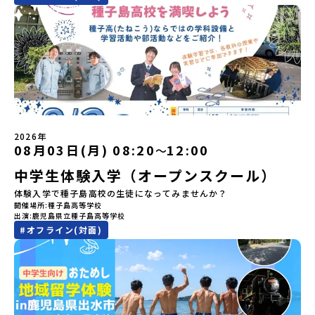
のうち、人間にとって大切な役割を持っているものを「カムイ」と
12：00まで疑問も不安もワクワクに変える！「おためし地域留学」
-------------------＼返還不要・3年間最大72万／💡北海道の高校留
呼んでいます。いつも自分たちを見守ってくれているもの、例え
ステップアップ説明会プログラムの内容を詳しく知りたい方や、お
学に【毎月2万円】の給付型奨学金～夢に向かって一歩踏み出す、あ
ば、身近な動植物や、暮らしに欠かせない火、水、風、そして雄大
申し込みを迷われている方向けにZoomでのオンライン配信を行い
なたの未来を応援！～ 詳細・条件はこちらから------------------
な山や川などもすべて「カムイ」です。この文化と精神性をテーマ
ます。知りたい情報のレベルに合わせて、以下の2つのステップをご
--------------------------ーーーーーーーーーーーーーーーーーー
にした大人気マンガ「ゴールデンカムイ」は、累計3000万部以上販
活用ください。【STEP 1】全体オンライン説明会〜まずは「おため
ーーーーーーーーーーーーーー＜体験費・宿泊費が無料！＞民間ロ
売され、2026年3月に映画の続編も公開されるなど注目を集めてい
し地域留学」を知りたい方へ〜日本全国20以上の地域から選んで参
ケットの打ち上げ成功で話題になった町！ 北海道の「宇宙版シリコ
ます。今回は、平取町の中でもアイヌ文化に触れることのできる
加できる「おためし地域留学」の全体像や魅力について、説明会を
ンバレー」を目指す大樹町で、最先端テクノロジーとどこまでも続
「二風谷（にぶたに）コタン」へ出発！アイヌの家や暮らし、食な
開催しました。中学生一人での参加にあたり、保護者様が特に気に
く大自然を肌で感じてみませんか？「地元以外の地域の暮らしが気
どを体感することができます。ぜひ現地で味わってみてください
なる「安全面」や「事務局のサポート体制」についても詳しく解説
になる。いつか留学してみたい！」「自分の進学や将来の可能性を
🎵（写真撮影：志鎌康平）未来の自分をイメージする。地元の高校
しています。ぜひ、ご自宅からお気軽にご視聴ください。▶︎ [アーカ
もっとひらきたい！ 」「自然が好きでもっと触れてあそびたい！」
2026年
生との特別な交流この旅の大きな魅力は、地元の「平取高校」の先
イブ動画を視聴する]YouTube：
そんな中学生のみなさんにおすすめ！「おためし地域留学体験」
08月03日(月) 08:20
12:00
〜
輩たちと過ごす時間です。 ただ校舎を眺める見学ではありません。
https://youtu.be/Yt8nd04aNgA?
は、日本全国約200の高校と連携し、地域の枠を超えて学校生活を送
高校生が自ら企画したアクティビティを通じて、年の近い先輩たち
中学生体験入学（オープンスクール）
si=e5erbspvwz5O8_uF【STEP 2】有田町プログラム説明会〜
る「地域みらい留学」をプチ体験できるプログラムです。はじめて
と本音で交流することができます。魅力的な大人たちと対話をしな
「有田町」の内容を具体的に深掘りしたい方へ〜全体説明を聞いた
のひとり旅でも安心！現地でもスタッフがしっかりとサポートいた
体験入学で種子島高校の生徒になってみませんか？
がら町の歴史や「生き方」を学ぶことができ、大充実の2泊3日にな
うえで、「有田町では具体的に何をするの？」「どんな町なの？」
します。今回のフィールドは「北海道 大樹町（たいきちょう）」北
開催場所
種子島高等学校
ること間違いなし！そんなユニークな魅力がたっぷりつまった北海
という疑問にお答えする説明会です。有田町ならではの豊かな文化
海道の東部、十勝の南部に位置する大樹町（たいきちょう）。西に
出演
鹿児島県立種子島高等学校
道平取町へ、人生の可能性をひらく特別な旅に出発しませんか？体
や、2泊3日のプログラムの中身をたっぷりとお伝えします。日
日高山脈（ひだかさんみゃく）が連なり、東は太平洋に面した自然
#
オフライン(対面)
験のおすすめポイント体験プログラム内容（予定）＜1日目＞
時： 5月11日(月) 19：00〜19：40内 容： 有田町ってどんなとこ
豊かな町です。酪農を主体とした農業や漁業、林業が盛んであると
（PM）「オリエンテーション・自己紹介ワーク」「高校生企画①-
ろ？、プログラム詳細解説、質疑応答お申し込み：https://c-
同時に、「宇宙に一番近い町」として航空宇宙産業の誘致を進める
遊び編-」 -平取高校生と仲を深める「びらとりの歴史・文化を知
mirai.jp/events/068058お気軽にどうぞ！「はじめての一人旅だ
ユニークな顔を持っています 。見上げるほど大きな山々が連なる
る！アイヌ文化フィールドワーク」 -アイヌ文化博物館でアイヌ文
けど大丈夫？」「どんな体験ができるの？」そんな保護者様の不安
「日高山脈（ひだかさんみゃく）」の絶景！牛たちがのんびりと過
化を理解する -アイヌ伝統文化を感じるアクティビティ「1日を振
や、中学生のみなさんの素朴な疑問にスタッフが直接お答えしま
ごす放牧地や、海が見える珍しい温泉。日本一の清流に選ばれたこ
り返るーみんなで体験シェア」＜2日目＞（AM）「平取高校見学・
す。チャットでの質問も可能ですので、ぜひご自宅からリラックス
ともある「歴舟川（れきふねがわ）」。 他の地域では見ることので