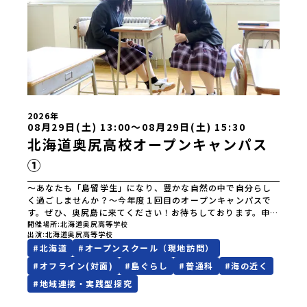
上ノ国高等学校北海道奥尻高等学校ニセコ国際高等学校北海
道おといねっぷ美術工芸高等学校北海道幌加内高等学校北海
道苫前商業高等学校北海道斜里高等学校北海道湧別高等学校
北海道大空高等学校北海道平取高等学校北海道上士幌高等学
校北海道大樹高等学校北海道池田高等学校北海道白糠高等学
校北海道標津高等学校北海道羅臼高等学校北海道佐呂間高等
学校北海道雄武高等学校北海道月形高等学校 東北 青森県
立三戸高等学校青森県立名久井農業高等学校岩手県立沼宮内
高等学校岩手県立西和賀高等学校岩手県立大槌高等学校岩手
県立岩泉高等学校岩手県立種市高等学校宮城県中新田高等学
2026年
校秋田県立男鹿海洋高等学校秋田県立矢島高等学校秋田県立
08月29日(土) 13:00〜08月29日(土) 15:30
角館高等学校秋田県立鹿角高等学校山形県立谷地高等学校山
北海道奥尻高校オープンキャンパス
形県立長井工業高等学校山形県立新庄神室産業高等学校金山
①
校山形県立高畠高等学校山形県立小国高等学校福島県立川俣
高等学校福島県立只見高等学校福島県立猪苗代高等学校福島
県立川口高等学校 関東 茨城県立大子清流高等学校 中
～あなたも「島留学生」になり、豊かな自然の中で自分らし
部 新潟県立村上高等学校新潟県立佐渡高等学校新潟県立佐
く過ごしませんか？～今年度１回目のオープンキャンパスで
渡総合高等学校新潟県立羽茂高等学校新潟県立加茂農林高等
す。ぜひ、奥尻島に来てください！お待ちしております。申し
学校新潟県立国際情報高等学校石川県立能登高等学校福井県
込みは、以下のURLよりお願いいたします。
開催場所
北海道奥尻高等学校
出演
北海道奥尻高等学校
立若狭高等学校長野県木曽青峰高等学校長野県白馬高等学校
https://forms.gle/sZvo8tRssXydsgWW8
#
北海道
#
オープンスクール（現地訪問）
富山県立氷見高等学校静岡県立伊豆総合高等学校土肥分校静
岡県立浜松湖北高等学校佐久間分校 近畿 五條市立西吉野
#
オフライン(対面)
#
島ぐらし
#
普通科
#
海の近く
農業高等学校和歌山県立串本古座高等学校 中国・四国 島
#
地域連携・実践型探究
根県立横田高等学校島根県立島根中央高等学校島根県立矢上
高等学校島根県立隠岐島前高等学校岡山県立勝山高等学校