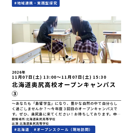
#
地域連携・実践型探究
2026年
11月07日(土) 13:00〜11月07日(土) 15:30
北海道奥尻高校オープンキャンパス
③
～あなたも「島留学生」になり、豊かな自然の中で自分らし
く過ごしませんか？～今年度３回目のオープンキャンパスで
す。ぜひ、奥尻島に来てください！お待ちしております。申し
込みは、以下のURLよりお願いいたします。
開催場所
北海道奥尻高等学校
出演
北海道奥尻高等学校
https://forms.gle/sZvo8tRssXydsgWW8
#
北海道
#
オープンスクール（現地訪問）