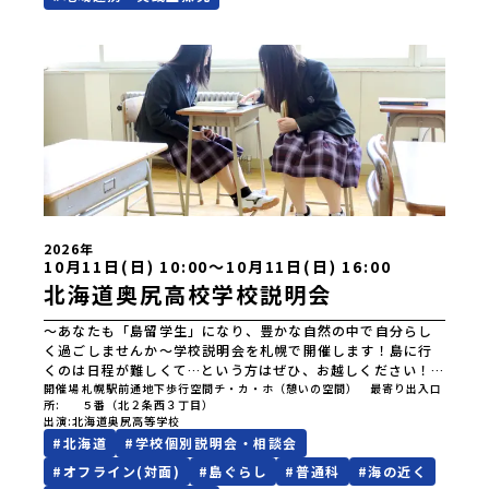
2026年
10月11日(日) 10:00〜10月11日(日) 16:00
北海道奥尻高校学校説明会
～あなたも「島留学生」になり、豊かな自然の中で自分らし
く過ごしませんか～学校説明会を札幌で開催します！島に行
くのは日程が難しくて…という方はぜひ、お越しください！
お待ちしております。申し込みは、以下のURLよりお願いいた
開催場
札幌駅前通地下歩行空間チ・カ・ホ（憩いの空間） 最寄り出入口
所
５番（北２条西３丁目）
します。https://forms.gle/sZvo8tRssXydsgWW8
出演
北海道奥尻高等学校
#
北海道
#
学校個別説明会・相談会
#
オフライン(対面)
#
島ぐらし
#
普通科
#
海の近く