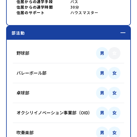
住居からの通学手段
バス
住居からの通学時間
30分
住居のサポート
ハウスマスター
部活動
野球部
男
女
バレーボール部
男
女
卓球部
男
女
オクシリイノベーション事業部（OID）
男
女
吹奏楽部
男
女