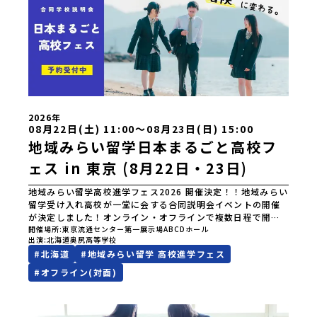
2026年
08月22日(土) 11:00〜08月23日(日) 15:00
地域みらい留学日本まるごと高校フ
ェス in 東京 (8月22日・23日)
地域みらい留学高校進学フェス2026 開催決定！！地域みらい
留学受け入れ高校が一堂に会する合同説明会イベントの開催
が決定しました！オンライン・オフラインで複数日程で開催
いたしますので、奮ってご参加ください。皆様にお会いでき
開催場所
東京流通センター第一展示場ABCDホール
出演
北海道奥尻高等学校
ますことを楽しみにしております。ページ下の「申し込む」
#
北海道
#
地域みらい留学 高校進学フェス
ボタンより事前予約をお願いいたします。\ 地域みらい留学高
校進学フェス in 東京 (8月22日・23日)/日時2026年8月22日
#
オフライン(対面)
(土)11:00-17:00 8月23日(日)10:30-15:00場所東京
流通センター第一展示場ABCDホール出展校 北海道 北海道
夕張高等学校北海道松前高等学校北海道知内高等学校北海道