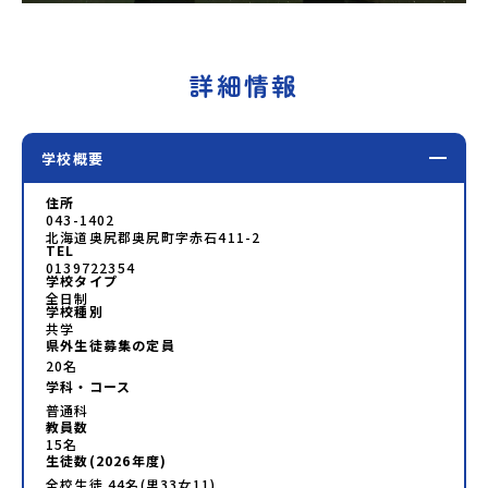
詳細情報
学校概要
住所
043-1402
北海道奥尻郡奥尻町字赤石411-2
TEL
0139722354
学校タイプ
全日制
学校種別
共学
県外生徒募集の定員
20名
学科・コース
普通科
教員数
15
名
生徒数(
2026
年度)
全校生徒
44
名(男
33
女
11
)