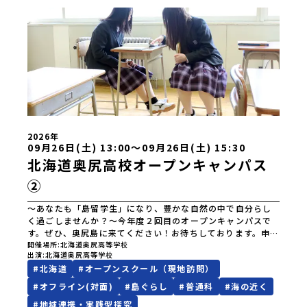
蒜山校地広島県立加計高等学校芸北分校広島県立大崎海星高
等学校愛媛県立南宇和高等学校愛媛県立宇和島南高等学校(宇
和島水産・宇南中等)愛媛県立野村高等学校愛媛県立弓削高等
学校愛媛県立上浮穴高等学校愛媛県立今治工業高等学校高知
県立嶺北高等学校高知県立四万十高等学校高知県立中村高等
学校西土佐分校高知県立高知農業高等学校 九州 佐賀県立
有田工業高等学校熊本県立小国高等学校熊本県立矢部高等学
校佐賀県立牛津高等学校鹿児島県立沖永良部高等学校宮崎県
立飯野高等学校宮崎県立高千穂高等学校鹿児島県立古仁屋高
等学校沖縄県立久米島高等学校私立高校国際高等専門学校
（石川県）開志国際高等学校(新潟県)広島三育学院高等学校
2026年
(広島県) ※2日目のみ参加
09月26日(土) 13:00〜09月26日(土) 15:30
北海道奥尻高校オープンキャンパス
②
～あなたも「島留学生」になり、豊かな自然の中で自分らし
く過ごしませんか？～今年度２回目のオープンキャンパスで
す。ぜひ、奥尻島に来てください！お待ちしております。申し
込みは、以下のURLよりお願いいたします。
開催場所
北海道奥尻高等学校
出演
北海道奥尻高等学校
https://forms.gle/sZvo8tRssXydsgWW8
#
北海道
#
オープンスクール（現地訪問）
#
オフライン(対面)
#
島ぐらし
#
普通科
#
海の近く
#
地域連携・実践型探究