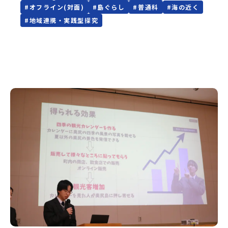
#
オフライン(対面)
#
島ぐらし
#
普通科
#
海の近く
#
地域連携・実践型探究