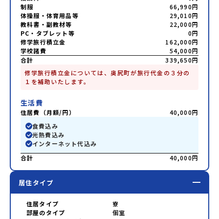
制服
66,990円
体操服・体育用品等
29,010円
教科書・副教材等
22,000円
PC・タブレット等
0円
修学旅行積立金
162,000円
学校諸費
54,000円
合計
339,650円
修学旅行積立金については、奥尻町が旅行代金の３分の
１を補助いたします。
生活費
住居費（月額/円）
40,000円
食費込み
光熱費込み
インターネット代込み
合計
40,000円
居住タイプ
住居タイプ
寮
部屋のタイプ
個室