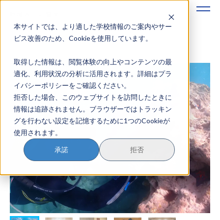
本サイトでは、より適した学校情報のご案内やサー
地域みらい留学のすすめかた
ビス改善のため、Cookieを使用しています。
取得した情報は、閲覧体験の向上やコンテンツの最
地域みらい留学とは
適化、利用状況の分析に活用されます。詳細はプラ
イバシーポリシーをご確認ください。
学校を探す
拒否した場合、このウェブサイトを訪問したときに
情報は追跡されません。ブラウザーではトラッキン
イベントを探す
グを行わない設定を記憶するために1つのCookieが
使用されます。
おためし地域留学
承諾
拒否
マガジン
奨学金について
？
イベント参加方法