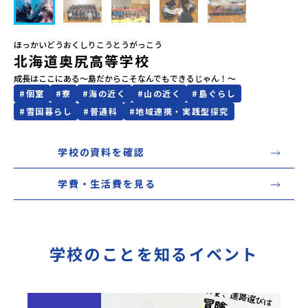
会員登録
MYページログイン
ほっかいどうおくしりこうとうがっこう
北海道奥尻高等学校
成長はここにある～島だからこそなんでもできるじゃん！～
#
個室
#
寮
#
海の近く
#
山の近く
#
島ぐらし
#
雪国暮らし
#
普通科
#
地域連携・実践型探究
学校の資料を確認
学費・生活費を見る
学校のことを知るイベント