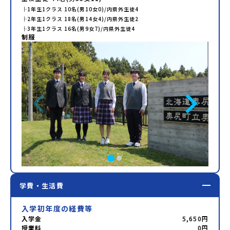
├
1年生
1
クラス
10
名(男
10
女
0
)/内県外生徒
4
├
2年生
1
クラス
18
名(男
14
女
4
)/内県外生徒
2
├
3年生
1
クラス
16
名(男
9
女
7
)/内県外生徒
4
制服
学費・生活費
入学初年度の経費等
入学金
5,650円
授業料
0円