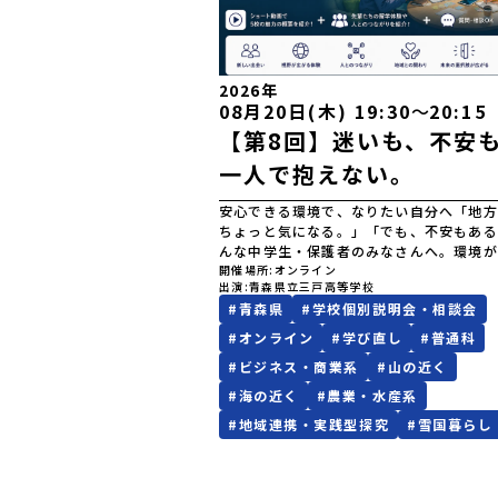
2026年
08月20日(木) 19:30
〜
20:15
【第8回】迷いも、不安
一人で抱えない。
安心できる環境で、なりたい自分へ「地方
ちょっと気になる。」「でも、不安もある
んな中学生・保護者のみなさんへ。環境が
ことは、楽しみでもあり、不安でもありま
開催場所
オンライン
出演
青森県立三戸高等学校
からこそ、安心して挑戦できる環境が大切
#
青森県
#
学校個別説明会・相談会
の説明会では、ショート動画も交えながら
もり留学5校のサポート体制や生活環境を
#
オンライン
#
学び直し
#
普通科
します。さらに、留学生OBや関係者も参
#
ビジネス・商業系
#
山の近く
定。「最初はどんな気持ちだった？」「不
う変わった？」「困った時、どう支えても
#
海の近く
#
農業・水産系
た？」など、リアルな体験談も聞くことが
#
地域連携・実践型探究
#
雪国暮らし
す。こんなことがわかります・安心できる
ト体制・先輩たちのリアルな体験談・生活
学校の特徴・地域との関わり・自分に合う
見つけ方こんな方におすすめ✓ 地方留学