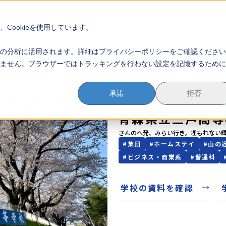
イベント参加方法
会員登録
？
Cookieを使用しています。
のすすめかた
地域みらい留学とは
学校を探す
イベントを探す
おためし地域
の分析に活用されます。詳細はプライバシーポリシーをご確認ください
ません。ブラウザーではトラッキングを行わない設定を記憶するために
承諾
拒否
あおもりけんりつさんのへこうとうが
青森県立三戸高等
さんのへ発、みらい行き。埋もれない
#
集団
#
ホームステイ
#
山の
#
ビジネス・商業系
#
普通科
学校の資料を確認