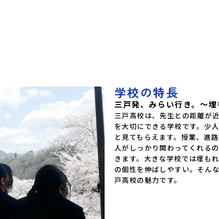
「学習面を中心に聞きたい」「地域との関わりを
際の生活
松前高等学
詳しく知りたい」などがありましたら、以下問い
い✓ ま
等学校北海
合わせ先までお気軽にご連絡ください。問い合わ
動画に
海道おとい
せ先♪~~~~~♪~~~~~♪~~~~~~~~~三戸高校コ
OBト
高等学校北
ーディネーター村田 修子 むらた しゅうこ〒
と思え
学校北海道
039-0198青森県三戸郡三戸町大字在府小路町４
気軽
道平取高等
３℡ 0179-20-1157(代表)✉
高等学校北
shuko.murata0109@gmail.comURL
北海道標津
https://sites.google.com/view/muratashuko♪~~~~~♪
呂間高等学
学校 東北
学校の特長
井農業高等
三戸発、みらい行き。～埋
西和賀高等
泉高等学校
三戸高校は、先生との距離が
等学校秋田
を大切にできる学校です。少
等学校秋田
と見てもらえます。授業、進
校山形県立
校山形県立
人がしっかり関わってくれる
高畠高等学
きます。大きな学校では埋も
高等学校福
の個性を伸ばしやすい。そん
等学校福島
戸高校の魅力です。

子清流高等
潟県立佐渡
潟県立羽茂
潟県立国際
井県立若狭