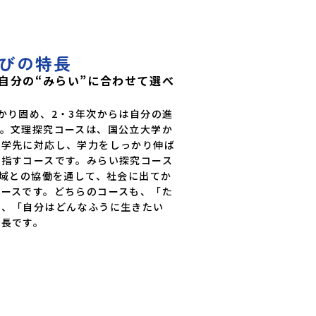
学校富山県立氷見高等学校静岡県立伊
学校土肥分校静岡県立浜松湖北高等学
校 近畿 五條市立西吉野農業高等学
立串本古座高等学校 中国・四国 島
びの特長
高等学校島根県立島根中央高等学校島
高等学校島根県立隠岐島前高等学校岡
自分の“みらい”に合わせて選べ
高等学校 蒜山校地広島県立加計高等
校広島県立大崎海星高等学校愛媛県立
学校愛媛県立宇和島南高等学校(宇和
かり固め、2・3年次からは自分の進
南中等)愛媛県立野村高等学校愛媛県
す。文理探究コースは、国公立大学か
学校愛媛県立上浮穴高等学校愛媛県立
進学先に対応し、学力をしっかり伸ば
等学校高知県立嶺北高等学校高知県立
目指すコースです。みらい探究コース
学校高知県立中村高等学校西土佐分校
知農業高等学校 九州 佐賀県立有田
地域との協働を通して、社会に出てか
校熊本県立小国高等学校熊本県立矢部
コースです。どちらのコースも、「た
賀県立牛津高等学校鹿児島県立沖永良
く、「自分はどんなふうに生きたい
鹿児島県立志布志高等学校宮崎県立飯
特長です。
宮崎県立高千穂高等学校鹿児島県立古
校沖縄県立久米島高等学校私立高校国
学校（石川県）開志国際高等学校(新
育学院高等学校(広島県) ※2日目の