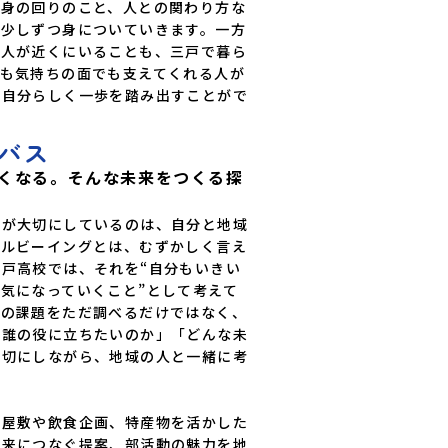
や身の回りのこと、人との関わり方な
が少しずつ身についていきます。一方
大人が近くにいることも、三戸で暮ら
でも気持ちの面でも支えてくれる人が
も自分らしく一歩を踏み出すことがで
バス
くなる。そんな未来をつくる探
スが大切にしているのは、自分と地域
ェルビーイングとは、むずかしく言え
戸高校では、それを“自分もいきい
気になっていくこと”として考えて
域の課題をただ調べるだけではなく、
「誰の役に立ちたいのか」「どんな未
大切にしながら、地域の人と一緒に考
け屋敷や飲食企画、特産物を活かした
未来につなぐ提案、部活動の魅力を地