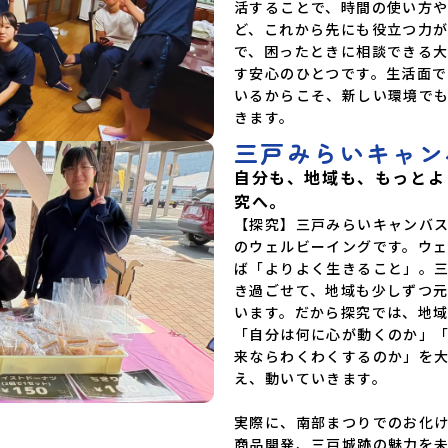
活することで、時間の使い方
ど、これから先にも役立つ力
で、困ったときに相談できる
す安心のひとつです。生活面
いるからこそ、新しい環境で
きます。
三戸みらいキャン
自分も、地域も、もっとよ
究へ。
【探究】三戸みらいキャンバ
のウェルビーイングです。ウ
ば「よりよく生きること」。三
き過ごせて、地域も少しずつ元
います。だから探究では、地
「自分は何に心が動くのか」
来ならわくわくするのか」を
え、動いていきます。

実際に、南部まつりでのお化
商品開発、三戸城跡の魅力を