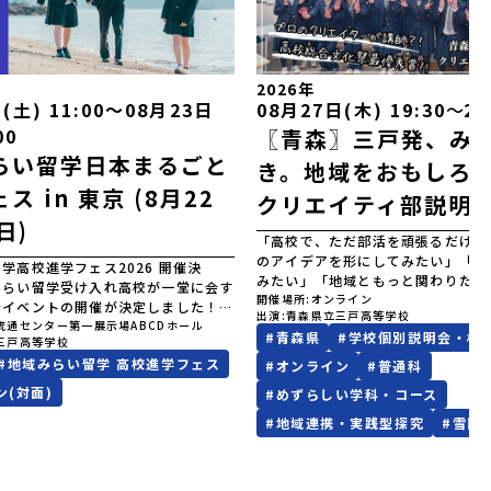
2026年
(土) 11:00〜08月23日
08月27日(木) 19:30
〜
20
00
〖青森〗三戸発、み
らい留学日本まるごと
き。地域をおもしろ
ス in 東京 (8月22
クリエイティ部説明
日)
「高校で、ただ部活を頑張るだけじ
のアイデアを形にしてみたい」「な
学高校進学フェス2026 開催決
みたい」「地域ともっと関わりたい
みらい留学受け入れ高校が一堂に会す
ぜひ知ってほしいのが、三戸高校の
開催場所
オンライン
会イベントの開催が決定しました！オ
出演
青森県立三戸高等学校
部です。クリエイティ部は、ポスタ
オフラインで複数日程で開催いたしま
流通センター第一展示場ABCDホール
#
青森県
#
学校個別説明会・相
域PR、イベント企画などを通して
三戸高等学校
ってご参加ください。皆様にお会いで
や課題を“創造力”で形にしていく
#
地域みらい留学 高校進学フェス
を楽しみにしております。ページ下の
#
オンライン
#
普通科
のクリエイターからも学びながら、
」ボタンより事前予約をお願いいたし
ン(対面)
#
めずらしい学科・コース
はの視点で地域と関わり、自分たち
域みらい留学高校進学フェス in 東京
の成果物として世の中に出していけ
#
地域連携・実践型探究
#
雪国
23日)/日時2026年8月22日
魅力です。「絵がうまくないと入れ
-17:00 8月23日(日)10:30-
ザイン経験がなくても大丈夫？」そ
所東京流通センター第一展示場ABCDホ
つ人にも、活動の雰囲気やこれまで
 北海道 北海道夕張高等学校北海道