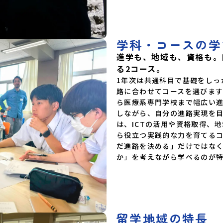
県白馬高等
豆総合高等
校佐久間分
校和歌山県
学科・コースの学
根県立横田
根県立矢上
進学も、地域も、資格も。
山県立勝山
る2コース。
学校芸北分
南宇和高等
1年次は共通科目で基礎をしっ
島水産・宇
路に合わせてコースを選びま
立弓削高等
ら医療系専門学校まで幅広い
今治工業高
しながら、自分の進路実現を
四万十高等
高知県立高
は、ICTの活用や資格取得、
工業高等学
ら役立つ実践的な力を育てる
高等学校佐
だ進路を決める」だけではな
部高等学校
か」を考えながら学べるのが
野高等学校
仁屋高等学
際高等専門
潟県)広島三
み参加
留学地域の特長