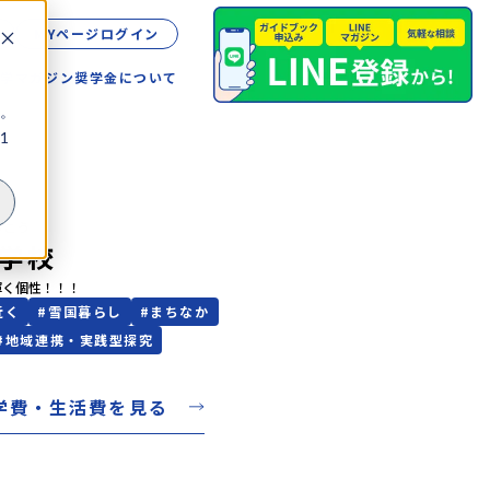
MYページログイン
留学
マガジン
奨学金について
。
1
っこう
学校
輝く個性！！！
近く
#
雪国暮らし
#
まちなか
#
地域連携・実践型探究
学費・生活費を見る