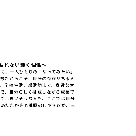
な力が身につくのかをわかりやすく
校北海道知内高等学校北海道上ノ国高
す。何かをつくることが好きな人は
道奥尻高等学校ニセコ国際高等学校北
域を舞台に新しいことに挑戦してみ
ねっぷ美術工芸高等学校北海道幌加内
すすめの説明会です。※各回定員は
海道苫前商業高等学校北海道斜里高等
す。※時間変更のご希望や、「学習
湧別高等学校北海道大空高等学校北海
きたい」「地域との関わりを詳しく
学校北海道上士幌高等学校北海道大樹
どがありましたら、以下問い合わせ
海道池田高等学校北海道白糠高等学校
にご連絡ください。問い合わせ先
高等学校北海道羅臼高等学校北海道佐
~~~~~♪~~~~~~~~~
♪~~~~~♪~~~~~♪~~~~~~~~
校北海道雄武高等学校北海道月形高等
ィネーター村田 修子 むらた しゅうこ〒039-
 青森県立三戸高等学校青森県立名久
0198青森県三戸郡三戸町大字在府
学校岩手県立沼宮内高等学校岩手県立
0179-20-1157(代表)✉
もれない輝く個性～
学校岩手県立大槌高等学校岩手県立岩
shuko.murata0109@gmail.com
岩手県立種市高等学校宮城県中新田高
近く、一人ひとりの「やってみたい」
https://sites.google.com/v
県立男鹿海洋高等学校秋田県立矢島高
人数だからこそ、自分の存在がちゃん
県立角館高等学校秋田県立鹿角高等学
路、学校生活、部活動まで、身近な大
谷地高等学校山形県立長井工業高等学
新庄神室産業高等学校金山校山形県立
ので、自分らしく挑戦しながら成長で
校山形県立小国高等学校福島県立川俣
れてしまいそうな人も、ここでは自分
島県立只見高等学校福島県立猪苗代高
なあたたかさと挑戦のしやすさが、三
県立川口高等学校 関東 茨城県立大
学校 中部 新潟県立村上高等学校新
高等学校新潟県立佐渡総合高等学校新
高等学校新潟県立加茂農林高等学校新
情報高等学校石川県立能登高等学校福
高等学校長野県木曽青峰高等学校長野