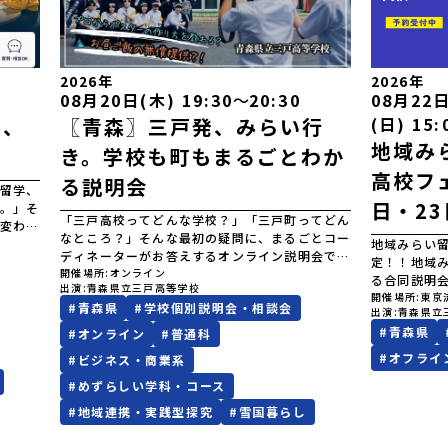
2026年
2026年
08月20日(木) 19:30
〜
20:30
08月22日
も、
〖青森〗三戸発、みらい行
(日) 15:
地域み
き。学校も町もまるごとわか
高校フェ
る説明会
留学、
日・23
。」そ
「三戸高校ってどんな学校？」「三戸町ってどん
変わる
なところ？」そんな最初の疑問に、まるごとコー
す。だ
地域みらい留
ディネーターがお答えするオンライン説明会で
。今回
定！！地域
す。少人数だからこそできる、一人ひとりを大切
開催場所
オンライン
、あお
る合同説明
出演
青森県立三戸高等学校
にした学び。地域の人と関わりながら、自分のや
ご紹介
ンライン・
開催場所
東京
#
青森県
#
学校個別説明会・相談会
りたいことに挑戦していける環境。そして、学校
出演
青森県立
加予
すので、奮
のことだけでなく、町の雰囲気や人のあたたかさ
#
青森県
安はど
#
オンライン
#
普通科
きますこと
まで伝わるのが三戸高校の魅力です。はじめて地
らえ
「申し込む
#
オフライ
#
ビジネス・商業系
域みらい留学を知った方にもわかりやすく、学校
できま
ます。\ 地
の特色、学び、暮らし、地域との関わり方をまと
#
めずらしい学科・コース
サポー
(8月22日・
めてご紹介します。「まずは全体を知りたい」と
環境や
(土)11:00
#
地域連携・実践型探究
#
雪国暮らし
いう中学生・保護者の方におすすめです。※各回
高校の
15:00場
定員は3組までです。※時間変更のご希望や、
に不安が
ール出展校