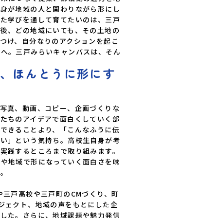
自身が地域の人と関わりながら形にし
した学びを通して育てたいのは、三戸
業後、どの地域にいても、その土地の
つけ、自分なりのアクションを起こ
人へ。三戸みらいキャンバスは、そん
を、ほんとうに形にす
、写真、動画、コピー、企画づくりな
分たちのアイデアで面白くしていく部
くできることより、「こんなふうに伝
たい」という気持ち。高校生自身が考
、実践するところまで取り組みます。
校や地域で形になっていく面白さを味
。

や三戸高校や三戸町のCMづくり、町
ジェクト、地域の声をもとにした企
ました。さらに、地域課題や魅力発信