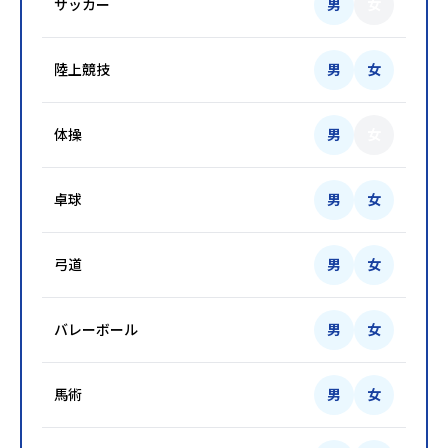
サッカー
男
女
陸上競技
男
女
体操
男
女
卓球
男
女
弓道
男
女
バレーボール
男
女
馬術
男
女