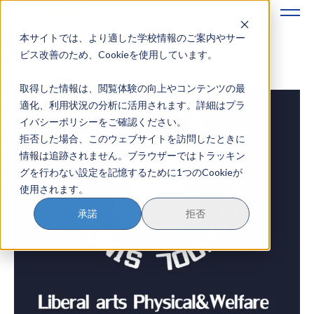
本サイトでは、より適した学校情報のご案内やサー
地域みらい留学のすすめかた
ビス改善のため、Cookieを使用しています。
取得した情報は、閲覧体験の向上やコンテンツの最
地域みらい留学とは
適化、利用状況の分析に活用されます。詳細はプラ
イバシーポリシーをご確認ください。
学校を探す
拒否した場合、このウェブサイトを訪問したときに
情報は追跡されません。ブラウザーではトラッキン
イベントを探す
グを行わない設定を記憶するために1つのCookieが
使用されます。
おためし地域留学
承諾
拒否
マガジン
奨学金について
？
イベント参加方法