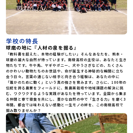
息づく町です。 ・朝霧に包まれる、静かでやわらかな時間 ・
寒暖差が育てる、おいしいお米や野菜 ・火を囲み、食卓をと
もにする、人のあたたかさこのまちには、ずっと大切にして
きた“日常そのものの豊かさ”があります！川とともに生きて
きた地域ならではの文化や、少し不思議で楽しい風景にも出
会えます。 “暮らしそのものが体験になる町”それが、あさぎ
り町です！「暮らしに入り込む体験」を通して、あさぎり町
を知る大切にしてきたのは、自然とともに生きる、毎日の暮
学校の特長
らし。川とともに生き、火をおこしてごはんをつくり、命の
球磨の地に『人材の泉を掘る』
尊さにふれ、みんなで食卓を囲む。この町で日常の“暮ら
し”に溶け込み、自然・食・人とのつながりを、まるごと体験
「教科書を超えた、本物の経験がしたい」――そんなあなたを、熊本・
します！新しいことに出会い、自分の「好き」が見えてく
球磨の雄大な自然が待っています。南稜高校の主役は、あなたと生き
る。ここでしかできない大切な時間を、過ごしてみません
物たちです。牛や馬、ヤギやポニー、犬やうさぎなどの、たくさん
か？訪れるのは、熊本県立南稜高校。教室の外がすべて「学
のかわいい動物たちのお世話や、命が誕生する神秘的な瞬間に立ち
びのフィールド」です。生き物の世話をしたり、野菜を育て
会う日々。言葉の通じない相手と向き合う経験は、あなたの中に
たり、パンやお菓子をつくったり。「いのち」と「暮らし」
「誰かのために動く」という真の強さを育みます。さらに、100年の
を実際の体験を通して学んでいくのがこの学校のスタイルで
伝統を誇る農業をフィールドに、無農薬栽培や地域課題の解決に挑
す。高校生たちは、地域の人と関わりながら、自分で考えて、
む、ワクワクするような実践があなたを待っています。全国から集ま
行動する力を身につけていきます。いつもの教室とは少し違
る仲間と寮で寝食を共にし、豊かな自然の中で「生きる力」を磨く3
う、五感で感じる“リアルな学び”にふれてみませんか？体験
年間。都会では味わえない感動と一生モノの絆を、この南稜高校で
のおすすめポイント体験プログラム内容（予定）＜１日目＞
掴み取りませんか？
（PM）「ランチ」「オリエンテーション・自己紹介ワーク」
「竹から流しそうめん」 -そうめん流しや郷土料理を食べよ
う！「1日目振り返り」＜２日目＞（AM）「南稜高校見
学」 -高校生交流・動物とのふれあい（PM）「ランチ」 -