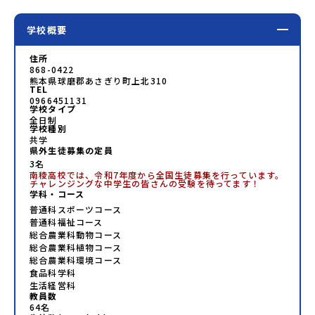
紹介地域：北海道上川町/岩手県岩泉町/秋田県鹿角市/熊本県
あさぎり町＊4つの地域のプログラムを1時間でぎゅっとお届
学校概要
けします。お申し込み：https://c-
mirai.jp/events/042406お気軽にどうぞ！「はじめての一
人旅だけど大丈夫？」「どんな体験ができるの？」そんな保
住所
護者様の不安や、中学生のみなさんの素朴な疑問にスタッフ
868-0422
熊本県球磨郡あさぎり町上北310
が直接お答えします。チャットでの質問も可能ですので、ぜ
TEL
ひご自宅からリラックスしてご参加ください。▼お申し込み
0966451131
前に必ずご確認ください・参加規約への同意プログラムへの
学校タイプ
参加申し込みいただく前に、「お申し込みに関する各規約」
全日制
学校種別
への同意が必須となります。ご確認ください。・抽選による
共学
参加者決定についてお申込みいただいた方の中から抽選の
県外生徒募集の定員
上、締め切り日から1週間を目途に、お申し込み時に記入いた
3名
だいたメールアドレス宛に「当選／落選メール」をお送りい
南稜高校では、令和7年度から全国生徒募集を行っています。
たします。当選者は、メールに記載された「当選確認フォー
チャレンジングな中学生の皆さんの受験を待ってます！
学科・コース
ム」に３日以内に回答いただき、確認フォームの提出をもっ
て参加確定とさせていただきます。当選確認フォームの期日
普通科スポーツコース
までにご回答いただけない場合は、当選を取り消しとさせて
普通科福祉コース
いただきます。当選取り消しがあった場合は、繰り上げ当選
総合農業科動物コース
者へご連絡させていただきます。登録メールアドレスの変更
総合農業科植物コース
をご希望の場合は下記の地域みらい留学公式LINEよりご連絡
総合農業科環境コース
をお願いします。※受信制限設定をしていると、通知メール
食品科学科
をお受け取りいただけません。その場合は、
生活経営科
教員数
「@miratabi.jp」からのメールを受信できるよう設定をお願
64
名
いいたします。※結果に関する個別のお問合せにはお答えし