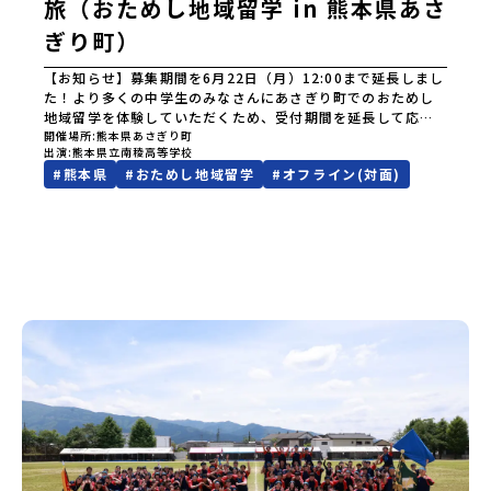
旅（おためし地域留学 in 熊本県あさ
ぎり町）
【お知らせ】募集期間を6月22日（月）12:00まで延長しまし
た！より多くの中学生のみなさんにあさぎり町でのおためし
地域留学を体験していただくため、受付期間を延長して応募
をお待ちしております。「申し込みのタイミングを逃してし
開催場所
熊本県あさぎり町
出演
熊本県立南稜高等学校
まった」という方も、この機会にぜひ一歩踏み出してみませ
#
熊本県
#
おためし地域留学
#
オフライン(対面)
んか？※都合により締め切りを早める場合がございます。お
早目にご応募ください！----------------------＜体験費・宿
泊費が無料！＞白い霧がすべてを優しく包み込む、水と緑の
町！球磨川の流れとともに暮らし、川で遊び、火でごはんを
つくり、命の尊さに触れる——あさぎり町の“ありのままの日
常”を体感してみませんか？「地元以外の暮らしや文化が気に
なる。いつか留学してみたい！」「高校選びや将来について
考えるきっかけがほしい！」「自然の中で、思いきり体を動
かしたい！」そんな中学生のみなさんにおすすめ！「おため
し地域留学体験」は、日本全国約200の高校と連携し、地域の
枠を超えて学校生活を送る「地域みらい留学」をプチ体験で
きるプログラムです。はじめてのひとり旅でも安心！現地で
もスタッフがしっかりとサポートいたします。今回のフィー
ルドは「熊本県あさぎり町」熊本県南部・球磨郡に位置する
あさぎり町。山々に囲まれた盆地に田園風景が広がり、その
間を球磨川がゆったりと流れる、自然とともにある暮らしが