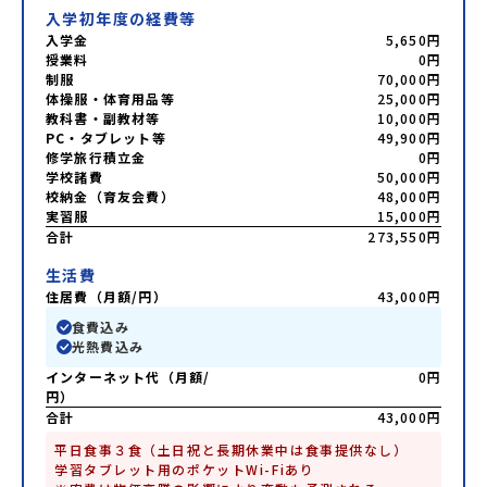
あふれる持続可能な地域・社会をつくる」というビジョンを
入学初年度の経費等
掲げ、2017年3月に島根県に設立した教育事業団体です。日
入学金
5,650円
本全国約200の高校と連携しながら、中学卒業後に地域の枠を
授業料
0円
越えて生徒一人ひとりの夢や価値観に合った地域・学校で1〜
制服
70,000円
3年間過ごすことができるシステム「地域みらい留学」をはじ
体操服・体育用品等
25,000円
めとした、教育事業や地域活性モデルをつくり続けていま
教科書・副教材等
10,000円
す。名 称：一般財団法人地域・教育魅力化プラットフォー
PC・タブレット等
49,900円
ム設 立：2017年3月代表者：岩本 悠所在地：〒690-0842
修学旅行積立金
0円
島根県松江市東本町二丁目25-6 みらいBASE2階 その他所在
学校諸費
50,000円
地公式HP：http://c-platform.or.jp/お問い合わせ先担当：
校納金（育友会費）
48,000円
小川・小原E-mail：info@miratabi.jp「おためし地域留学
実習服
15,000円
体験」のプログラム開催情報を公式LINEにて配信中！ぜひご
合計
273,550円
登録ください♪地域みらい留学公式LINE
生活費
住居費（月額/円）
43,000円
食費込み
光熱費込み
インターネット代（月額/
0円
円）
合計
43,000円
平日食事３食（土日祝と長期休業中は食事提供なし）

学習タブレット用のポケットWi-Fiあり
