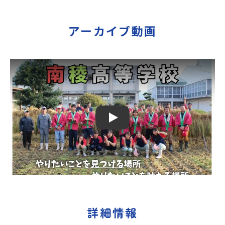
時間の個人飲食費などの個人的費用【募集人数】最大10名
（お申し込み多数の場合は抽選の上決定）【参加者決定】お
申し込み多数の場合は、締め切り後1週間を目途に当落結果を
アーカイブ動画
ご連絡いたします。【申し込み受付期間】5月21日(木)12：
00 から 6月4日(木) 12：00まで疑問も不安もワクワクに変え
る！「おためし地域留学」ステップアップ説明会プログラム
の内容を詳しく知りたい方や、お申し込みを迷われている方
向けにZoomでのオンライン配信を行います。知りたい情報
のレベルに合わせて、以下の2つのステップをご活用くださ
い。【STEP 1】全体オンライン説明会（アーカイブ動画を公
開中！）〜まずは「おためし地域留学」を知りたい方へ〜日
本全国20以上の地域から選んで参加できる「おためし地域留
学」の全体像や魅力について、説明会を開催しました。中学
生一人での参加にあたり、保護者様が特に気になる「安全
Play
面」や「事務局のサポート体制」についても詳しく解説して
います。ぜひ、ご自宅からお気軽にご視聴ください。🎬 [アー
カイブ動画を視聴する]YouTube：
https://youtu.be/Yt8nd04aNgA?
si=e5erbspvwz5O8_uF 【STEP 2】プログラム説明会〜
「あさぎり町」の内容を深掘りしたい方へ〜全体説明を聞い
たうえで、「あさぎり町では具体的に何をするの？」「どん
なまちなの？」という疑問にお答えする詳細配信です。あさ
ぎり町ならではの豊かな文化や2泊3日のプログラムの中身を
詳細情報
お伝えします。日時：5月28日(木) 19：00〜20：00内容：あ
さぎり町ってどんなところ？プログラム詳細解説、質疑応答