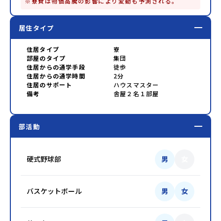
※寮費は物価高騰の影響により変動も予測される。
居住タイプ
住居タイプ
寮
部屋のタイプ
集団
住居からの通学手段
徒歩
住居からの通学時間
2分
住居のサポート
ハウスマスター
備考
舎屋２名１部屋
部活動
硬式野球部
男
女
バスケットボール
男
女