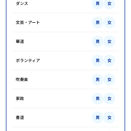
ダンス
男
女
文芸・アート
男
女
華道
男
女
ボランティア
男
女
吹奏楽
男
女
家政
男
女
書道
男
女