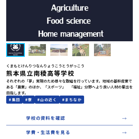
会員登録
MYページログイン
くまもとけんりつなんりょうこうとうがっこう
熊本県立南稜高等学校
それぞれの「夢」実現のため様々な取組を行っています。地域の基幹産業で
ある「農業」のほか、「スポーツ」　「福祉」分野へより良い人材の輩出を
目指します。
#
集団
#
寮
#
山の近く
#
まちなか
学校の資料を確認
学費・生活費を見る