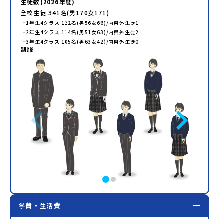
生徒数(
2026
年度)
ておりませんので、ご了承ください。・お申し込みについて
全校生徒
341
名(男
170
女
171
)
お申込はお一人様1回限りです。PC・スマートフォンからお
申込ください。申込後の内容変更はできません。お申込時
├
1年生
4
クラス
122
名(男
56
女
66
)/内県外生徒
1
は、メールアドレスの入力間違いにご注意ください。・宿泊
├
2年生
4
クラス
114
名(男
51
女
63
)/内県外生徒
2
について１室に複数(同性2～4名程度)で宿泊いただく予定で
├
3年生
4
クラス
105
名(男
63
女
42
)/内県外生徒
0
す。・食事アレルギー対応について個別の詳細なアレルギー
制服
対応希望にはお応えしかねる場合がございます。対応が必要
な場合は必ず事前にご相談ください。・参加取消や急遽参加
できなくなった場合について参加決定後の参加お取り消しは
ご遠慮下さい。やむを得ないお取り消しの場合はお早めに事
務局までご連絡ください。・キャンセルポリシーやむを得な
い参加お取り消しの場合、以下のルールに沿って対応させて
いただきます。ご了承ください。プログラム開催日の前日＜8
月19日＞から、【キャンセルのご連絡日：お支払いいただく
旅行代金】・21日目にあたる日以前：無料・20日目-8日目：
20％・7日目-2日目：30％・プログラム開始日の前日：
40％・プログラム開始日当日：50％・ご連絡無しでの不参加
またはプログラム開始後の解除：100％・催行中止について天
候などの状況等によって開催を見合わせる可能性がありま
す。その場合は原則、開催日1週間前までにご連絡いたしま
す。又、最少催行人数に達しなかった場合は、開催日3週間前
までに催行中止の旨をメールにてご連絡いたします。・よく
あるご質問その他、よくあるご質問についてはこちらをご確
学費・生活費
認ください。運営団体について＜プログラム主催：一般財団
法人地域・教育魅力化プラットフォーム＞「意志ある若者に