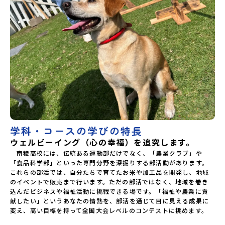
郷土料理や、あさぎりならではの食事「高校生企画！」
「BBQ準備・交流会」「2日目振り返り」＜３日目＞（AM）
「振り返りワークショップ」 -個人での振り返り「お土産・
昼食」（PM）「町を出発・移動」解散※天候の状況や参加人
数によってプログラムを変更する場合がございます。参加概
要【開催場所】熊本県あさぎり町【実施日程】8月20日
（木）〜8月22日（土）※参加が確定した方には7月8日
（水） 18:30～20:00に「参加者向け事前オンライン研修」
をご案内する予定です。必ず参加をお願いします。【集合場
所・時間】8月20日(木) 人吉インターまたは人吉球磨スマー
トインター【鹿児島空港からのアクセス・推奨便】高速バス
（きりしま号）：鹿児島空港11:45発→人吉インター12:37着
つばめエアポートライナー：鹿児島空港12:45発→人吉球磨ス
マートインター13:36着【解散場所・時間】8月22日(土) 人吉
学科・コースの学びの特長
インターまたは人吉球磨スマートインター【鹿児島空港まで
のアクセス・推奨便】高速バス（きりしま号）：人吉インタ
ウェルビーイング（心の幸福）を追究します。
ー12:45発→鹿児島空港13:37着つばめエアポートライナー：
　南稜高校には、伝統ある運動部だけでなく、「農業クラブ」や
人吉球磨スマートインター13:09発→鹿児島空港14:00着※集
「食品科学部」といった専門分野を深掘りする部活動があります。
合・解散場所について当初のご案内から変更しております。
これらの部活では、自分たちで育てたお米や加工品を開発し、地域
【対象】中学2年生、中学3年生【宿泊先】現在調整中※1室に
のイベントで販売まで行います。ただの部活ではなく、地域を巻き
複数(同性2～4名程度)で宿泊いただく予定です。【旅行代
込んだビジネスや福祉活動に挑戦できる場です。「福祉や農業に貢
金】無料※旅行代金に含まれる費用のうち、以下の内容が無
料となります：・宿泊費（1泊分）・プログラム内のアクティ
献したい」というあなたの情熱を、部活を通じて目に見える成果に
ビティ・体験費用・一部の食事代*以下の費用は参加者のご負
変え、高い目標を持って全国大会レベルのコンテストに挑めます。
担となります・集合場所までの往復交通費・お土産代や自由