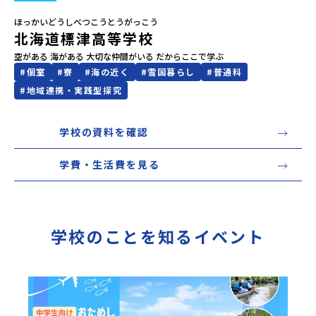
ほっかいどうしべつこうとうがっこう
会員登録
MYページログイン
北海道標津高等学校
空がある 海がある 大切な仲間がいる だからここで学ぶ
#
個室
#
寮
#
海の近く
#
雪国暮らし
#
普通科
#
地域連携・実践型探究
学校の資料を確認
学費・生活費を見る
学校のことを知るイベント