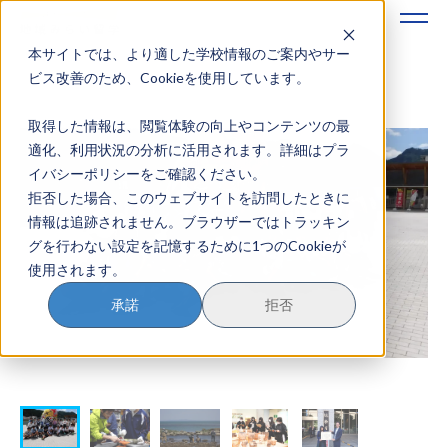
本サイトでは、より適した学校情報のご案内やサー
地域みらい留学のすすめかた
ビス改善のため、Cookieを使用しています。
取得した情報は、閲覧体験の向上やコンテンツの最
地域みらい留学とは
適化、利用状況の分析に活用されます。詳細はプラ
イバシーポリシーをご確認ください。
学校を探す
拒否した場合、このウェブサイトを訪問したときに
情報は追跡されません。ブラウザーではトラッキン
イベントを探す
グを行わない設定を記憶するために1つのCookieが
使用されます。
おためし地域留学
承諾
拒否
マガジン
奨学金について
？
イベント参加方法