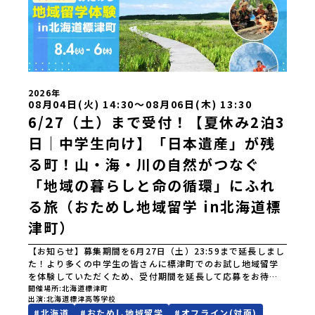
2026年
08月04日(火) 14:30〜08月06日(木) 13:30
6/27（土）まで受付！【夏休み2泊3
日｜中学生向け】「日本遺産」が残
る町！山・海・川の自然がつなぐ
「地域の暮らしと命の循環」にふれ
る旅（おためし地域留学 in北海道標
津町）
【お知らせ】募集期間を6月27日（土）23:59まで延長しまし
た！より多くの中学生の皆さんに標津町でのお試し地域留学
を体験していただくため、受付期間を延長して応募をお待ち
しております。「申し込みのタイミングを逃してしまった」
開催場所
北海道標津町
出演
北海道標津高等学校
という方も、この機会にぜひ一歩踏み出してみませんか？※
#
北海道
#
おためし地域留学
#
オフライン(対面)
都合により締め切りを早める場合がございます。お早目にご