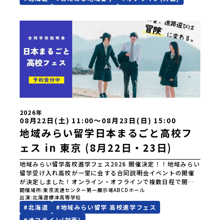
応募ください！-------奨学金のお知らせ-------＼返還不要・
3年間最大72万／💡北海道の高校留学に【毎月2万円】の給付
型奨学金～夢に向かって一歩踏み出す、あなたの未来を応
援！～ 詳細・条件はこちらから---------------------------
------＜体験費・宿泊費が無料！＞一万年前から続く自然と人
の暮らしが今も残る町！広大な自然と生き物とともに生きる
豊かさに触れ、まちの暮らしを一緒に体験してみませんか？
「地元以外の地域の暮らしが気になる。いつか留学してみた
い！」「大自然と生き物が好き！興味がある！」「自分の進
学や将来の可能性をもっとひらきたい！」そんな中学生のみ
なさんにおすすめ！「おためし地域留学体験」は、日本全国
約200の高校と連携し、地域の枠を超えて学校生活を送る「地
2026年
域みらい留学」をプチ体験できるプログラムです。はじめて
08月22日(土) 11:00〜08月23日(日) 15:00
のひとり旅でも安心！現地でもスタッフがしっかりとサポー
地域みらい留学日本まるごと高校フ
トいたします。今回のフィールドは「北海道 標津町（しべつ
ちょう）」北海道の東に位置する標津町（しべつちょう）は
ェス in 東京 (8月22日・23日)
人口 約4,600人の町。東の水平線の奥に見えるのは北方領土
の国後島（くなしりとう）、西には世界遺産に認定されてい
地域みらい留学高校進学フェス2026 開催決定！！地域みらい
る秘境・知床半島（しれとこはんとう）、鶴や白鳥など珍し
留学受け入れ高校が一堂に会する合同説明会イベントの開催
い野鳥の宝庫である野付半島（のつけはんとう）をながめる
が決定しました！オンライン・オフラインで複数日程で開催
ことができ、ミルクの里の牧草地が広がる牛の酪農（らくの
いたしますので、奮ってご参加ください。皆様にお会いでき
開催場所
東京流通センター第一展示場ABCDホール
う）もさかんで、海と緑と川の自然と生き物が豊かな町で
出演
北海道標津高等学校
ますことを楽しみにしております。ページ下の「申し込む」
す！標津町はさらに「鮭（さけ）の聖地」としても有名。江
#
北海道
#
地域みらい留学 高校進学フェス
ボタンより事前予約をお願いいたします。\ 地域みらい留学高
戸時代には将軍家にも贈られたほどで、今では「日本遺産」
校進学フェス in 東京 (8月22日・23日)/日時2026年8月22日
#
オフライン(対面)