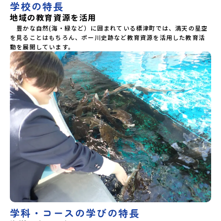
ポー川史跡公園散策または渓流釣り体験」 -1万年前の縄文
学校の特長
農業高等学校和歌山県立串本古座高等学校 中国・四国 島
文化に触れる -渓流釣りで自然を満喫（PM）「地引網体
地域の教育資源を活用
根県立横田高等学校島根県立島根中央高等学校島根県立矢上
験」 -地元の方との交流「自由時間：海の公園で高校生とあ
高等学校島根県立隠岐島前高等学校岡山県立勝山高等学校
そぶ！かたる！」 -高校生との交流「みんなでBBQ・花火大
　豊かな自然(海・緑など）に囲まれている標津町では、満天の星空
蒜山校地広島県立加計高等学校芸北分校広島県立大崎海星高
会」 -さらにまちの人たちと交流＜3日目＞（AM）「3日間
を見ることはもちろん、ポー川史跡など教育資源を活用した教育活
等学校愛媛県立南宇和高等学校愛媛県立宇和島南高等学校(宇
の振り返りワーク」 -みんなで振り返り対話（PM） 13：00
動を展開しています。
和島水産・宇南中等)愛媛県立野村高等学校愛媛県立弓削高等
解散 (中標津空港 13：30頃到着)※14：50 中標津空港発 (羽
学校愛媛県立上浮穴高等学校愛媛県立今治工業高等学校高知
田空港16：45着)便を利用する想定※天候の状況や参加人数に
県立嶺北高等学校高知県立四万十高等学校高知県立中村高等
よってプログラムを変更する場合がございます。参加概要
学校西土佐分校高知県立高知農業高等学校 九州 佐賀県立
【開催場所】北海道標津町【実施日程】8月4日（火）〜 8月6
有田工業高等学校熊本県立小国高等学校熊本県立矢部高等学
日（木）※参加が確定した方には7月10日(金) 18：30～20：
校佐賀県立牛津高等学校鹿児島県立沖永良部高等学校宮崎県
00に「参加者向け事前オンライン研修」をご案内する予定で
立飯野高等学校宮崎県立高千穂高等学校鹿児島県立古仁屋高
す。必ず参加をお願いします。【集合場所・時間】中標津空港
等学校沖縄県立久米島高等学校私立高校国際高等専門学校
8月4日(火) 14：30 集合【解散場所・時間】中標津空港 8月6
（石川県）開志国際高等学校(新潟県)広島三育学院高等学校
日(木) 13：30 解散【対象】中学2年生、中学3年生【宿泊
(広島県) ※2日目のみ参加
先】民宿 船長の家※1室に複数(同性2～4名程度)で宿泊いた
だく予定です。【旅行代金】無料※旅行代金に含まれる費用
のうち、以下の内容が無料となります：・宿泊費（2泊分）・
プログラム内のアクティビティ・体験費用・一部の食事代*以
下の費用は参加者のご負担となります・集合場所までの往復
交通費・お土産代や自由時間の個人飲食費などの個人的費用
【募集人数】最大10名（お申し込み多数の場合は抽選の上決
定）【参加者決定】お申し込み多数の場合は、締め切り後1週
間を目途に当落結果をご連絡いたします。【申し込み受付期
学科・コースの学びの特長
間】6月8日(月)12：00 から 6月22日(月) 12：00まで疑問も