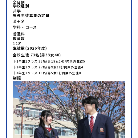
全日制
学校種別
共学
県外生徒募集の定員
若干名
学科・コース
普通科
教員数
12
名
生徒数(
2026
年度)
全校生徒
73
名(男
33
女
40
)
├
1年生
1
クラス
33
名(男
19
女
14
)/内県外生徒
5
├
2年生
1
クラス
27
名(男
9
女
18
)/内県外生徒
4
├
3年生
1
クラス
13
名(男
5
女
8
)/内県外生徒
0
制服