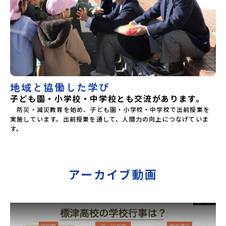
対応希望にはお応えしかねる場合がございます。対応が必要
な場合は必ず事前にご相談ください。・参加取消や急遽参加
できなくなった場合について参加決定後の参加お取り消しは
ご遠慮下さい。やむを得ないお取り消しの場合はお早めに事
務局までご連絡ください。・キャンセルポリシーやむを得な
い参加お取り消しの場合、以下のルールに沿って対応させて
いただきます。ご了承ください。プログラム開催日の前日＜8
月3日＞から、【キャンセルのご連絡日：お支払いいただく旅
行代金】・21日目にあたる日以前：無料・20日目-8日目：
地域と協働した学び
20％・7日目-2日目：30％・プログラム開始日の前日：
40％・プログラム開始日当日：50％・ご連絡無しでの不参加
子ども園・小学校・中学校とも交流があります。
またはプログラム開始後の解除：100％・催行中止について天
　防災・減災教育を始め、子ども園・小学校・中学校で出前授業を
候などの状況等によって開催を見合わせる可能性がありま
実施しています。出前授業を通して、人間力の向上につなげていま
す。その場合は原則、開催日1週間前までにご連絡いたしま
す。
す。又、最少催行人数に達しなかった場合は、開催日3週間前
までに催行中止の旨をメールにてご連絡いたします。・よく
あるご質問その他、よくあるご質問についてはこちらをご確
認ください。運営団体について＜プログラム主催：一般財団
法人地域・教育魅力化プラットフォーム＞「意志ある若者に
アーカイブ動画
あふれる持続可能な地域・社会をつくる」というビジョンを
掲げ、2017年3月に島根県に設立した教育事業団体です。日
本全国約200の高校と連携しながら、中学卒業後に地域の枠を
越えて生徒一人ひとりの夢や価値観に合った地域・学校で1〜
3年間過ごすことができるシステム「地域みらい留学」をはじ
めとした、教育事業や地域活性モデルをつくり続けていま