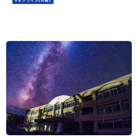
に登録されています。一万年前から続く伝統的な「鮭」の産
(土)11:00-17:00 8月23日(日)10:30-15:00場所東京
業とともに人々の豊かな暮らしがあります。一万年前の縄文
流通センター第一展示場ABCDホール出展校 北海道 北海道
時代から、人々の間で大切に守り受け継がれ、厳しい大自然
夕張高等学校北海道松前高等学校北海道知内高等学校北海道
と向き合い、山・海・川がもたらす恵みに深く感謝しながら
上ノ国高等学校北海道奥尻高等学校ニセコ国際高等学校北海
生きていく姿勢は今も息づく「命の循環」です。日本遺産に
道おといねっぷ美術工芸高等学校北海道幌加内高等学校北海
も認定されている「サケ」の伝統産業や、雄大な知床の裾野
道苫前商業高等学校北海道斜里高等学校北海道湧別高等学校
で命を育む酪農の歴史など、自然の営みの一部として共生し
北海道大空高等学校北海道平取高等学校北海道上士幌高等学
てきた風土が存在します。標津高校では、地域と連携して
校北海道大樹高等学校北海道池田高等学校北海道白糠高等学
「食」を考える「フードデザイン」の授業がおすすめの一つ
校北海道標津高等学校北海道羅臼高等学校北海道佐呂間高等
です。生徒たちが地元の素材を活かしたメニュー開発を行
学校北海道雄武高等学校北海道月形高等学校 東北 青森県
い、町内の学校給食に「標高給食DAY」としてオリジナル給
立三戸高等学校青森県立名久井農業高等学校岩手県立沼宮内
食を提供しています。地域のイベントにも出展して広く地元
高等学校岩手県立西和賀高等学校岩手県立大槌高等学校岩手
の方へ届ける活動を行っています。今回のプログラムでは、
県立岩泉高等学校岩手県立種市高等学校宮城県中新田高等学
この取り組みを行う高校生たちと一緒に夕食づくりを体験。
校秋田県立男鹿海洋高等学校秋田県立矢島高等学校秋田県立
地域の食文化と向き合っている先輩から直接話を聞くことが
角館高等学校秋田県立鹿角高等学校山形県立谷地高等学校山
できます🎵先輩たちとの交流は、きっと「未来へのヒント」
形県立長井工業高等学校山形県立新庄神室産業高等学校金山
が見つかるきっかけになります。そんな他にはないスペシャ
校山形県立高畠高等学校山形県立小国高等学校福島県立川俣
ルな魅力がギュッと詰まった北海道標津町でアクティビティ
高等学校福島県立只見高等学校福島県立猪苗代高等学校福島
をしたり、五感で感じるフィールドワークをしながら「雄大
県立川口高等学校 関東 茨城県立大子清流高等学校 中
な自然と生き物」「伝統的な産業と人々の暮らし」の魅力に
部 新潟県立村上高等学校新潟県立佐渡高等学校新潟県立佐
触れ一緒に探求しませんか？体験のおすすめポイント体験プ
渡総合高等学校新潟県立羽茂高等学校新潟県立加茂農林高等
ログラム内容（予定）＜１日目＞（PM）「オリエンテーショ
学校新潟県立国際情報高等学校石川県立能登高等学校福井県
ン・自己紹介ワーク」「サーモン科学館見学」 -「鮭の聖
立若狭高等学校長野県木曽青峰高等学校長野県白馬高等学校
地・しべつ」の歴史や成り立ちを知る「夕食」 -高校生も一
富山県立氷見高等学校静岡県立伊豆総合高等学校土肥分校静
緒にみんなで夕食「1日目の振り返り会」＜2日目＞（AM）「
岡県立浜松湖北高等学校佐久間分校 近畿 五條市立西吉野