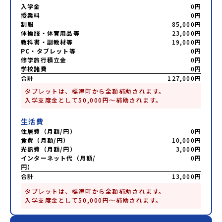
入学金
0円
授業料
0円
制服
85,000円
体操服・体育用品等
23,000円
教科書・副教材等
19,000円
PC・タブレット等
0円
修学旅行積立金
0円
学校諸費
0円
合計
127,000円
タブレットは、標津町から全額補助されます。

入学支度金として50,000円～補助されます。
生活費
住居費（月額/円）
0円
食費（月額/円）
10,000円
光熱費（月額/円）
3,000円
インターネット代（月額/
0円
円）
合計
13,000円
タブレットは、標津町から全額補助されます。

入学支度金として50,000円～補助されます。