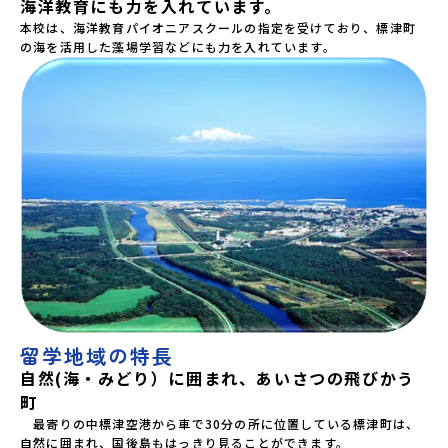
海洋教育にも力を入れています。
不安もワクワクに変える！「おためし地域留学」ステップア
ップ説明会プログラムの内容を詳しく知りたい方や、お申し
本校は、海洋教育パイオニアスクールの指定を受けており、標津町
込みを迷われている方向けにZoomでのオンライン配信を行
の海を活用した藻場学習などにも力を入れています。
います。知りたい情報のレベルに合わせて、以下の2つのステ
ップをご活用ください。【STEP 1】全体オンライン説明会
（アーカイブ動画を公開中！）〜まずは「おためし地域留
学」を知りたい方へ〜日本全国20以上の地域から選んで参加
できる「おためし地域留学」の全体像や魅力について、説明
会を開催しました。中学生一人での参加にあたり、保護者様
が特に気になる「安全面」や「事務局のサポート体制」につ
いても詳しく解説しています。ぜひ、ご自宅からお気軽にご
視聴ください。🎬 [アーカイブ動画を視聴する]YouTube：
https://youtu.be/Yt8nd04aNgA?
si=e5erbspvwz5O8_uF 【STEP 2】プログラム説明会〜
「標津町」の内容をもっと知りしたい方へ〜全体説明を聞い
たうえで、「プログラムで何をするの？」「どんなまちな
の？」という疑問にお答えする詳細配信です。2泊3日のプロ
グラムの中身をお伝えします。日時：6月10日(水) 19：00〜
20：00内容：どんなところ？プログラム詳細解説、質疑応答
紹介地域：鹿児島県出水市・出水工業高校/北海道標津町/岩
留学地域の特長
手県八幡平市/愛媛県鬼北町＊4つの地域のプログラムを1時間
自然(海・みどり）に囲まれ、あいさつの飛びかう
でぎゅっとお届けします。お申し込み：https://c-
町
mirai.jp/events/064069お気軽にどうぞ！「はじめての一
人旅だけど大丈夫？」「どんな体験ができるの？」そんな保
　最寄りの中標津空港から車で30分の所に位置している標津町は、
護者様の不安や、中学生のみなさんの素朴な疑問にスタッフ
自然に囲まれ、国後島もはっきり見ることができます。
