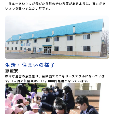
が直接お答えします。チャットでの質問も可能ですので、ぜ
　日本一あいさつが飛びかう町の合い言葉があるように、誰もがあ
ひご自宅からリラックスしてご参加ください。▼お申し込み
いさつを交わす温かい町です。

前に必ずご確認ください・参加規約への同意プログラムへの
参加申し込みいただく前に、「お申し込みに関する各規約」
への同意が必須となります。ご確認ください。・抽選による
参加者決定についてお申込みいただいた方の中から抽選の
上、締め切り日から1週間を目途に、お申し込み時に記入いた
だいたメールアドレス宛に「当選／落選メール」をお送りい
たします。当選者は、メールに記載された「当選確認フォー
ム」に３日以内に回答いただき、確認フォームの提出をもっ
て参加確定とさせていただきます。当選確認フォームの期日
までにご回答いただけない場合は、当選を取り消しとさせて
いただきます。当選取り消しがあった場合は、繰り上げ当選
者へご連絡させていただきます。登録メールアドレスの変更
生活・住まいの様子
をご希望の場合は下記の地域みらい留学公式LINEよりご連絡
恵盟寮
をお願いします。※受信制限設定をしていると、通知メール
をお受け取りいただけません。その場合は、
標津町運営の恵盟寮は、金額面でとてもリーズナブルになっていま
「@miratabi.jp」からのメールを受信できるよう設定をお願
す。1ヶ月の負担額は、13，000円程度となっています。
いいたします。※結果に関する個別のお問合せにはお答えし
ておりませんので、ご了承ください。・お申し込みについて
お申込はお一人様1回限りです。PC・スマートフォンからお
申込ください。申込後の内容変更はできません。お申込時
は、メールアドレスの入力間違いにご注意ください。・宿泊
について１室に複数(同性2～4名程度)で宿泊いただく予定で
す。・食事アレルギー対応について個別の詳細なアレルギー