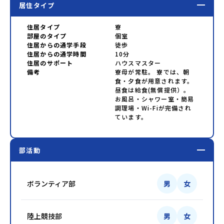
居住タイプ
住居タイプ
寮
部屋のタイプ
個室
住居からの通学手段
徒歩
住居からの通学時間
10分
住居のサポート
ハウスマスター
備考
寮母が常駐。 寮では、朝
食・夕食が用意されます。
昼食は給食(無償提供）。
お風呂・シャワー室・簡易
調理場・Wi-Fiが完備され
ています。
部活動
ボランティア部
男
女
陸上競技部
男
女