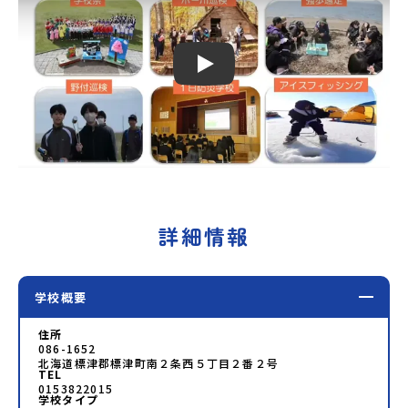
す。名 称：一般財団法人地域・教育魅力化プラットフォー
ム設 立：2017年3月代表者：岩本 悠所在地：〒690-0842
島根県松江市東本町二丁目25-6 みらいBASE2階 その他所在
地公式HP：http://c-platform.or.jp/お問い合わせ先担当：
Play
小川・小原E-mail：info@miratabi.jp「おためし地域留学
体験」のプログラム開催情報を公式LINEにて配信中！ぜひご
登録ください♪地域みらい留学公式LINE
詳細情報
学校概要
住所
086-1652
北海道標津郡標津町南２条西５丁目２番２号
TEL
0153822015
学校タイプ