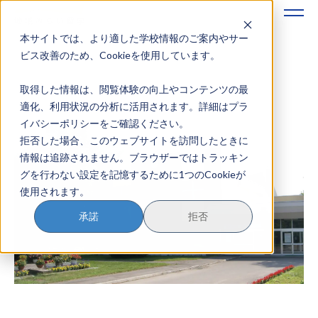
本サイトでは、より適した学校情報のご案内やサー
地域みらい留学のすすめかた
ビス改善のため、Cookieを使用しています。
取得した情報は、閲覧体験の向上やコンテンツの最
地域みらい留学とは
適化、利用状況の分析に活用されます。詳細はプラ
イバシーポリシーをご確認ください。
学校を探す
拒否した場合、このウェブサイトを訪問したときに
情報は追跡されません。ブラウザーではトラッキン
イベントを探す
グを行わない設定を記憶するために1つのCookieが
使用されます。
おためし地域留学
承諾
拒否
マガジン
奨学金について
？
イベント参加方法