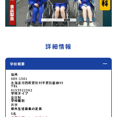
詳細情報
学校概要
住所
089-1501
北海道河西郡更別村字更別基線95
TEL
0155522362
学校タイプ
全日制
学校種別
共学
県外生徒募集の定員
5名