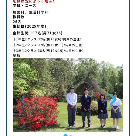
応募状況によって増あり
学科・コース
農業科、生活科学科
教員数
26
名
生徒数(
2025
年度)
全校生徒
107
名(男
71
女
36
)
├
1年生
2
クラス
32
名(男
26
女
6
)/内県外生徒
1
├
2年生
2
クラス
37
名(男
26
女
11
)/内県外生徒
1
├
3年生
2
クラス
38
名(男
19
女
19
)/内県外生徒
1
制服