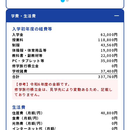
学費・生活費
入学初年度の経費等
入学金
62,000円
授業料
118,800円
制服
43,560円
体操服・体育用品等
19,000円
教科書・副教材等
22,000円
PC・タブレット等
35,000円
修学旅行積立金
0円
学校諸費
37,400円
合計
337,760円
【参考】令和6年度の金額です。

修学旅行積立金は、見学先により変動あるため、記載し
ておりません。
生活費
住居費（月額/円）
40,800円
食費（月額/円）
0円
光熱費（月額/円）
0円
インターネット代（月額/
0円