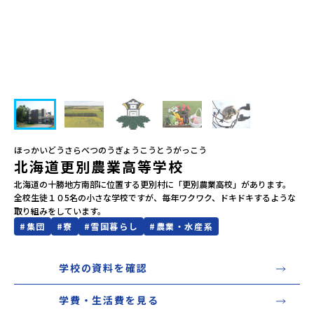
会員登録
MYページログイン
ほっかいどうさらべつのうぎょうこうとうがっこう
北海道更別農業高等学校
北海道の十勝地方南部に位置する更別村に「更別農業高校」があります。

全校生徒１０5名の小さな学校ですが、毎年ワクワク、ドキドキするような
取り組みをしています。
#
集団
#
寮
#
雪国暮らし
#
農業・水産系
学校の資料を確認
学費・生活費を見る