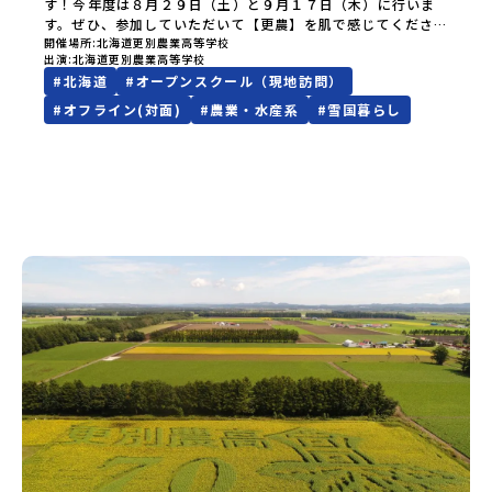
す！今年度は８月２９日（土）と９月１７日（木）に行いま
す。ぜひ、参加していただいて【更農】を肌で感じてくださ
い！詳しい資料は、資料請求のページをご覧頂くか、学校Ｈ
開催場所
北海道更別農業高等学校
出演
北海道更別農業高等学校
Ｐの「中学生の皆さんへ」のバナーをクリックしていただく
#
北海道
#
オープンスクール（現地訪問）
とオープンスクールの案内があります。申込は、学校までメ
ールかお電話していただいても構いません。よろしくお願い
#
オフライン(対面)
#
農業・水産系
#
雪国暮らし
いたします。