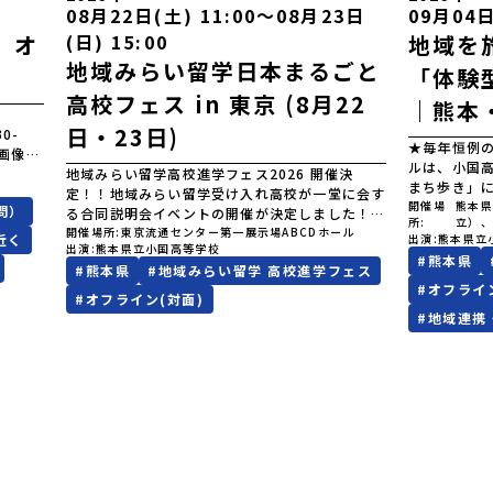
08月22日(土) 11:00〜08月23日
09月04日
】オ
(日) 15:00
地域を
地域みらい留学日本まるごと
「体験
高校フェス in 東京 (8月22
｜熊本
付
日・23日)
0-
★毎年恒例
※画像に
ルは、小国
学年で
地域みらい留学高校進学フェス2026 開催決
まち歩き」
定！！地域みらい留学受け入れ高校が一堂に会す
足湯、温泉卵
開催場
熊本
問）
る合同説明会イベントの開催が決定しました！オ
所
立）
を、実際に
ンライン・オフラインで複数日程で開催いたしま
開催場所
東京流通センター第一展示場ABCDホール
近く
出演
熊本県立
う。五感全
出演
熊本県立小国高等学校
すので、奮ってご参加ください。皆様にお会いで
#
熊本県
業です。こ
#
熊本県
#
地域みらい留学 高校進学フェス
きますことを楽しみにしております。ページ下の
総探の”源”
#
オフライ
「申し込む」ボタンより事前予約をお願いいたし
#
オフライン(対面)
ために特別な
ます。\ 地域みらい留学高校進学フェス in 東京
#
地域連携
日スケジュール
(8月22日・23日)/日時2026年8月22日
10:30 学校
(土)11:00-17:00 8月23日(日)10:30-
授業「小国
15:00場所東京流通センター第一展示場ABCDホ
望者のみコ
ール出展校 北海道 北海道夕張高等学校北海道
能です。 
松前高等学校北海道知内高等学校北海道上ノ国高
（事前要予
等学校北海道奥尻高等学校ニセコ国際高等学校北
校集合＆学
海道おといねっぷ美術工芸高等学校北海道幌加内
送迎対応も可
高等学校北海道苫前商業高等学校北海道斜里高等
メ：福岡経由
学校北海道湧別高等学校北海道大空高等学校北海