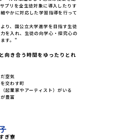
ィサプリを全生徒対象に導入したりす
め細やかに対応した学習指導を行って
とより、国公立大学進学を目指す生徒
も力を入れ、生徒の向学心・探究心の
ます。"
と向き合う時間をゆったりとれ
だ空気

を交わす町

（起業家やアーティスト）がいる

源が豊富
子
すぎ寮