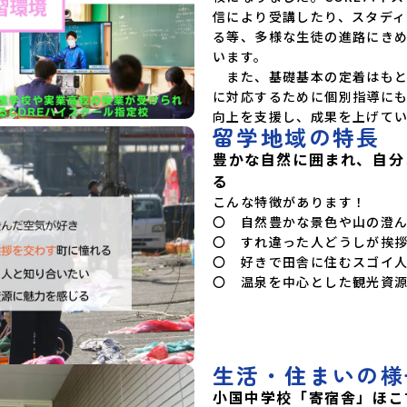
信により受講したり、スタデ
立島根中央高等学校島根県立矢上高等学校島根県
立隠岐島前高等学校岡山県立勝山高等学校 蒜山
る等、多様な生徒の進路にき
校地広島県立加計高等学校芸北分校広島県立大崎
います。

海星高等学校愛媛県立南宇和高等学校愛媛県立宇
　また、基礎基本の定着はも
和島南高等学校(宇和島水産・宇南中等)愛媛県立
に対応するために個別指導に
野村高等学校愛媛県立弓削高等学校愛媛県立上浮
穴高等学校愛媛県立今治工業高等学校高知県立嶺
向上を支援し、成果を上げてい
留学地域の特長
北高等学校高知県立四万十高等学校高知県立中村
高等学校西土佐分校高知県立高知農業高等学校
豊かな自然に囲まれ、自分
九州 佐賀県立有田工業高等学校熊本県立小国高
る
等学校熊本県立矢部高等学校佐賀県立牛津高等学
校鹿児島県立沖永良部高等学校宮崎県立飯野高等
こんな特徴があります！

学校宮崎県立高千穂高等学校鹿児島県立古仁屋高
〇　自然豊かな景色や山の澄ん
等学校沖縄県立久米島高等学校私立高校国際高等
〇　すれ違った人どうしが挨拶
専門学校（石川県）開志国際高等学校(新潟県)広
〇　好きで田舎に住むスゴイ人
島三育学院高等学校(広島県) ※2日目のみ参加
〇　温泉を中心とした観光資
生活・住まいの様
小国中学校「寄宿舎」ほこ