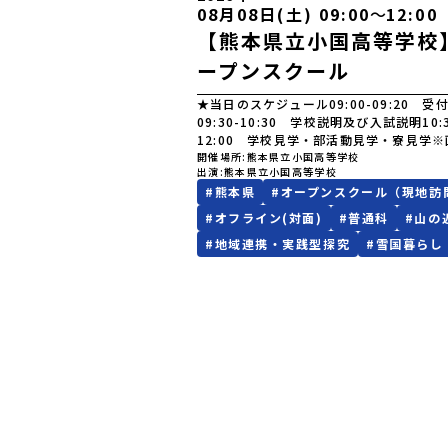
08月08日(土) 09:00
〜
12:00
【熊本県立小国高等学校
ープンスクール
★当日のスケジュール09:00-09:20 受
09:30-10:30 学校説明及び入試説明10:3
12:00 学校見学・部活動見学・寮見学
は「中学３年生」と書いてありますが、他
開催場所
熊本県立小国高等学校
出演
熊本県立小国高等学校
も参加可能です！
#
熊本県
#
オープンスクール（現地訪
#
オフライン(対面)
#
普通科
#
山の
#
地域連携・実践型探究
#
雪国暮らし