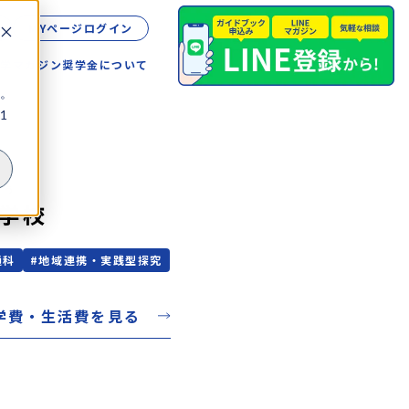
MYページログイン
留学
マガジン
奨学金について
。
1
こう
学校
通科
#
地域連携・実践型探究
学費・生活費を見る