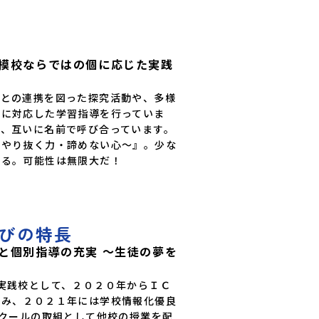
降車バス停「ゆうステーション」所要
15～30分程度高校まで：「ゆうス
より徒歩12分程度(到着のお時間が
ればコーディネーターによる送迎も可
上記以外はレンタカーのご利用がオス
模校ならではの個に応じた実践
域との連携を図った探究活動や、多様
かに対応した学習指導を行っていま
く、互いに名前で呼び合っています。
～やり抜く力・諦めない心～』。少な
ある。可能性は無限大だ！
びの特長
と個別指導の充実 ～生徒の夢を
実践校として、２０２０年からＩＣ
組み、２０２１年には学校情報化優良
スクールの取組として他校の授業を配