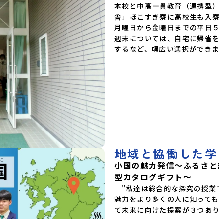
本校と中高一貫教育（連携型
舎」ほこすぎ寮に高校生も入寮
月曜日から金曜日までの平日５
週末については、自宅に帰省
するなど、幅広い選択ができま
地域と協働した学
小国の魅力発信～ふるさと
型カタログギフト～
　"私達は総合的な探究の授業
魅力をより多くの人に知って
て未来に向けた提案が３つあり