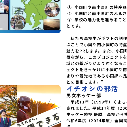
 ①  小国町や南小国町の特産品に興味を持ってもらうこと

 ②  小国町と南小国町のふるさと納税をもっと活用してもらうこと

 ③  学校の魅力化を進めることで生徒募集や学校存続につなげるこ
とです。

　私たち高校生がギフトの制
ぶことで小国や南小国町の特
魅力をPRします。また、小国
得ながら、このプロジェクト
域との繋がりがより強くなる
ェクトをきっかけに小国町や
まりや観光地である小国郷へ
とを目指します。"
イチオシの部活
男女ホッケー部
　平成11年（1999年）く
されました。平成17年度（2
ホッケー競技 優勝。高校から
令和6年度（2024年度）全
場