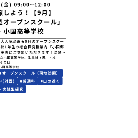
(金) 09:00
〜
12:00
旅しよう！【9月】
型オープンスクール」
・小国高等学校
の大人気企画★9月のオープンスクー
高校1年生の総合探究授業内「小国郷
に実際にご参加いただきます！温泉、
づくり、食べ歩きetc.地域の魅力
県立小国高等学校、温泉街（黒川・杖
、その他
自分の足で旅して、自分の舌で味わ
小国高等学校
てで小国郷を楽しみ尽くす大人気の授
#
オープンスクール（現地訪問）
ういった日常での経験が、小国高校の
です！今年は在校生たちが皆さんの
ン(対面)
#
普通科
#
山の近く
旅の案内を企画中！？+++++【当
・実践型探究
】09:00～09:20 受付09:30～
＆入試説明10:30～12:00 ★高1総探
郷まち歩き」に参加★＊時間後に、希
ーディネーターによる地域ご案内も可
お気軽にお問い合わせくださいませ。
約）【ご参加上の留意点】・原則、学
校解散です。 ＊最寄のバス停からは
能です(事前要予約)★一番オスス
福岡空港、JR博多駅から直通バス