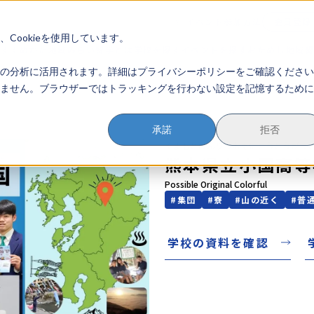
イベント参加方法
会員登録
？
Cookieを使用しています。
のすすめかた
地域みらい留学とは
学校を探す
イベントを探す
おためし地域
の分析に活用されます。詳細はプライバシーポリシーをご確認ください
ません。ブラウザーではトラッキングを行わない設定を記憶するために
承諾
拒否
くまもとけんりつおぐにこうとうがっ
熊本県立小国高等
Possible Original Colorful
#
集団
#
寮
#
山の近く
#
普
学校の資料を確認