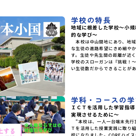
があります
道平取高等学校北海道上士幌高等学校北海道大樹
時間：2時間
高等学校北海道池田高等学校北海道白糠高等学校
テーション」
北海道標津高等学校北海道羅臼高等学校北海道佐
学校の特長
事前に分か
呂間高等学校北海道雄武高等学校北海道月形高等
能です)＊
地域に根差した学校～小規
学校 東北 青森県立三戸高等学校青森県立名久
スメです。
井農業高等学校岩手県立沼宮内高等学校岩手県立
的な学び～
西和賀高等学校岩手県立大槌高等学校岩手県立岩
　本校は中山間地にあり、地
泉高等学校岩手県立種市高等学校宮城県中新田高
な生徒の進路希望にきめ細や
等学校秋田県立男鹿海洋高等学校秋田県立矢島高
等学校秋田県立角館高等学校秋田県立鹿角高等学
す。生徒や先生間の距離が近
校山形県立谷地高等学校山形県立長井工業高等学
学校のスローガンは『挑戦！
校山形県立新庄神室産業高等学校金山校山形県立
い生徒数だからできることが
高畠高等学校山形県立小国高等学校福島県立川俣
高等学校福島県立只見高等学校福島県立猪苗代高
等学校福島県立川口高等学校 関東 茨城県立大
子清流高等学校 中部 新潟県立村上高等学校新
潟県立佐渡高等学校新潟県立佐渡総合高等学校新
学科・コースの学
潟県立羽茂高等学校新潟県立中条高等学校新潟県
立加茂農林高等学校新潟県立国際情報高等学校石
ＩＣＴを活用した学習指導
川県立能登高等学校福井県立若狭高等学校長野県
実現させるために～
木曽青峰高等学校長野県白馬高等学校富山県立氷
見高等学校静岡県立伊豆総合高等学校土肥分校静
　"本校は、一人一台端末先行
岡県立浜松湖北高等学校佐久間分校 近畿 五條
Ｔを活用した授業実践に取り
市立西吉野農業高等学校和歌山県立串本古座高等
校になりました。COREハイ
学校 中国・四国 島根県立横田高等学校島根県