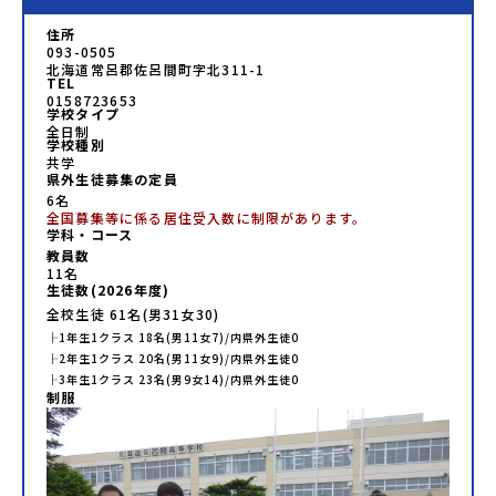
住所
093-0505
北海道常呂郡佐呂間町字北311-1
TEL
0158723653
学校タイプ
全日制
学校種別
共学
県外生徒募集の定員
6名
全国募集等に係る居住受入数に制限があります。
学科・コース
教員数
11
名
生徒数(
2026
年度)
全校生徒
61
名(男
31
女
30
)
├
1年生
1
クラス
18
名(男
11
女
7
)/内県外生徒
0
├
2年生
1
クラス
20
名(男
11
女
9
)/内県外生徒
0
├
3年生
1
クラス
23
名(男
9
女
14
)/内県外生徒
0
制服