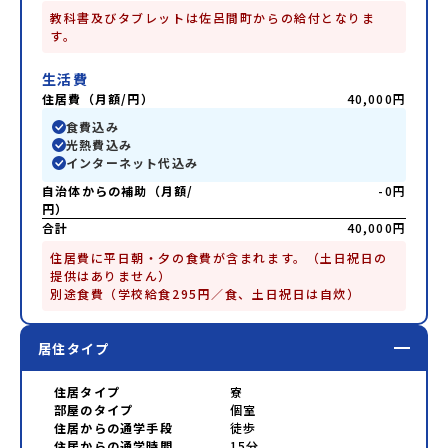
教科書及びタブレットは佐呂間町からの給付となりま
す。
生活費
住居費（月額/円）
40,000円
食費込み
光熱費込み
インターネット代込み
自治体からの補助（月額/
-0円
円）
合計
40,000円
住居費に平日朝・夕の食費が含まれます。（土日祝日の
提供はありません）

別途食費（学校給食295円／食、土日祝日は自炊）
居住タイプ
住居タイプ
寮
部屋のタイプ
個室
住居からの通学手段
徒歩
住居からの通学時間
15分