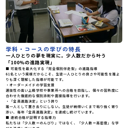
学科・コースの学びの特長
一人ひとりの夢を現実に。少人数だから叶う
「100%の進路実現」
■ 可能性を最大化する「完全個別伴走型」の進路指導

61名という規模だからこそ、生徒一人ひとりの良さや可能性を誰よ
りも深く理解した指導が可能です。

・オーダーメイドの学習支援

選抜性の高い上級学校や事業所への合格を目指し、個々の習熟度に
合わせた徹底的な個別添削や面接指導を行います。

・「全員進路決定」という誇り

誰一人として置き去りにしない。生徒が納得いくまで粘り強く寄り
添い、毎年「全員進路決定」を達成し続けています。

■ 連続合格が証明する指導力

私たちは「少人数＝のんびり」ではなく、「少人数＝高密度」な学