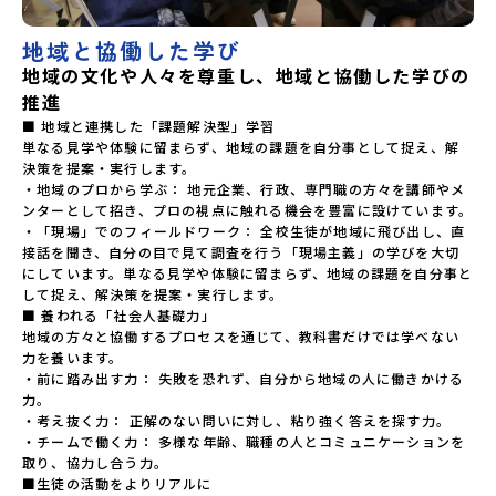
地域と協働した学び
地域の文化や人々を尊重し、地域と協働した学びの
推進
■ 地域と連携した「課題解決型」学習

単なる見学や体験に留まらず、地域の課題を自分事として捉え、解
決策を提案・実行します。

・地域のプロから学ぶ： 地元企業、行政、専門職の方々を講師やメ
ンターとして招き、プロの視点に触れる機会を豊富に設けています。

・「現場」でのフィールドワーク： 全校生徒が地域に飛び出し、直
接話を聞き、自分の目で見て調査を行う「現場主義」の学びを大切
にしています。単なる見学や体験に留まらず、地域の課題を自分事と
して捉え、解決策を提案・実行します。

■ 養われる「社会人基礎力」

地域の方々と協働するプロセスを通じて、教科書だけでは学べない
力を養います。

・前に踏み出す力： 失敗を恐れず、自分から地域の人に働きかける
力。

・考え抜く力： 正解のない問いに対し、粘り強く答えを探す力。

・チームで働く力： 多様な年齢、職種の人とコミュニケーションを
取り、協力し合う力。

■生徒の活動をよりリアルに
