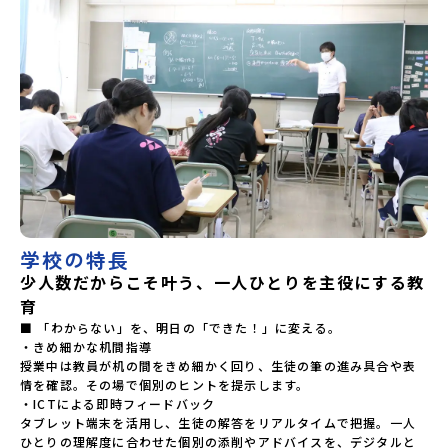
学校北海道雄武高等学校北海道月形高等学校 東北 青森県
立三戸高等学校青森県立名久井農業高等学校岩手県立沼宮内
高等学校岩手県立西和賀高等学校岩手県立大槌高等学校岩手
県立岩泉高等学校岩手県立種市高等学校宮城県中新田高等学
校秋田県立男鹿海洋高等学校秋田県立矢島高等学校秋田県立
角館高等学校秋田県立鹿角高等学校山形県立谷地高等学校山
形県立長井工業高等学校山形県立新庄神室産業高等学校金山
校山形県立高畠高等学校山形県立小国高等学校福島県立川俣
高等学校福島県立只見高等学校福島県立猪苗代高等学校福島
県立川口高等学校 関東 茨城県立大子清流高等学校 中
部 新潟県立村上高等学校新潟県立佐渡高等学校新潟県立佐
渡総合高等学校新潟県立羽茂高等学校新潟県立加茂農林高等
学校新潟県立国際情報高等学校石川県立能登高等学校福井県
立若狭高等学校長野県木曽青峰高等学校長野県白馬高等学校
学校の特長
富山県立氷見高等学校静岡県立伊豆総合高等学校土肥分校静
岡県立浜松湖北高等学校佐久間分校 近畿 五條市立西吉野
少人数だからこそ叶う、一人ひとりを主役にする教
農業高等学校和歌山県立串本古座高等学校 中国・四国 島
育
根県立横田高等学校島根県立島根中央高等学校島根県立矢上
■ 「わからない」を、明日の「できた！」に変える。

高等学校島根県立隠岐島前高等学校岡山県立勝山高等学校
・きめ細かな机間指導

蒜山校地広島県立加計高等学校芸北分校広島県立大崎海星高
授業中は教員が机の間をきめ細かく回り、生徒の筆の進み具合や表
等学校愛媛県立南宇和高等学校愛媛県立宇和島南高等学校(宇
情を確認。その場で個別のヒントを提示します。

和島水産・宇南中等)愛媛県立野村高等学校愛媛県立弓削高等
学校愛媛県立上浮穴高等学校愛媛県立今治工業高等学校高知
・ICTによる即時フィードバック

県立嶺北高等学校高知県立四万十高等学校高知県立中村高等
タブレット端末を活用し、生徒の解答をリアルタイムで把握。一人
学校西土佐分校高知県立高知農業高等学校 九州 佐賀県立
ひとりの理解度に合わせた個別の添削やアドバイスを、デジタルと