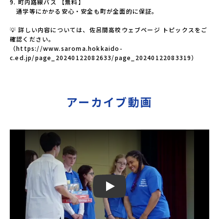
9. 町内路線バス 【無料】

　通学等にかかる安心・安全も町が全面的に保証。

💡 詳しい内容については、佐呂間高校ウェブページ トピックスをご
確認ください。

（https://www.saroma.hokkaido-
c.ed.jp/page_20240122082633/page_20240122083319）
アーカイブ動画
Play