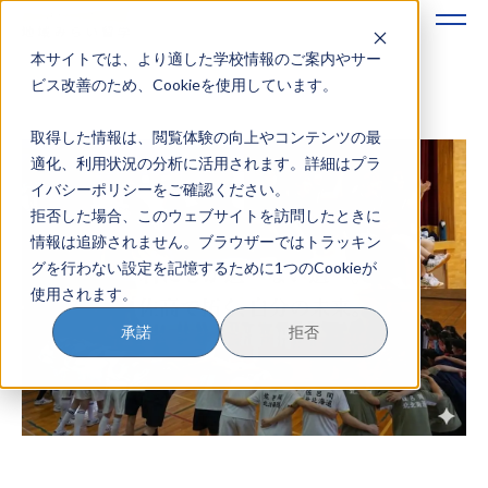
本サイトでは、より適した学校情報のご案内やサー
地域みらい留学のすすめかた
ビス改善のため、Cookieを使用しています。
取得した情報は、閲覧体験の向上やコンテンツの最
地域みらい留学とは
適化、利用状況の分析に活用されます。詳細はプラ
イバシーポリシーをご確認ください。
学校を探す
拒否した場合、このウェブサイトを訪問したときに
情報は追跡されません。ブラウザーではトラッキン
イベントを探す
グを行わない設定を記憶するために1つのCookieが
使用されます。
おためし地域留学
承諾
拒否
マガジン
奨学金について
？
イベント参加方法