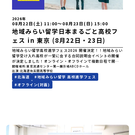
2026年
08月22日(土) 11:00〜08月23日(日) 15:00
地域みらい留学日本まるごと高校フ
ェス in 東京 (8月22日・23日)
地域みらい留学高校進学フェス2026 開催決定！！地域みらい
留学受け入れ高校が一堂に会する合同説明会イベントの開催
が決定しました！オンライン・オフラインで複数日程で開催
いたしますので、奮ってご参加ください。皆様にお会いでき
開催場所
東京流通センター第一展示場ABCDホール
出演
北海道佐呂間高等学校
ますことを楽しみにしております。ページ下の「申し込む」
#
北海道
#
地域みらい留学 高校進学フェス
ボタンより事前予約をお願いいたします。\ 地域みらい留学高
校進学フェス in 東京 (8月22日・23日)/日時2026年8月22日
#
オフライン(対面)
(土)11:00-17:00 8月23日(日)10:30-15:00場所東京
流通センター第一展示場ABCDホール出展校 北海道 北海道
夕張高等学校北海道松前高等学校北海道知内高等学校北海道
上ノ国高等学校北海道奥尻高等学校ニセコ国際高等学校北海
道おといねっぷ美術工芸高等学校北海道幌加内高等学校北海
道苫前商業高等学校北海道斜里高等学校北海道湧別高等学校
北海道大空高等学校北海道平取高等学校北海道上士幌高等学
校北海道大樹高等学校北海道池田高等学校北海道白糠高等学
校北海道標津高等学校北海道羅臼高等学校北海道佐呂間高等