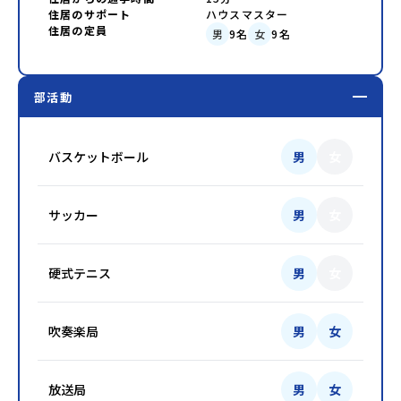
住居のサポート
ハウスマスター
住居の定員
男
9
名
女
9
名
部活動
バスケットボール
男
女
サッカー
男
女
硬式テニス
男
女
吹奏楽局
男
女
放送局
男
女