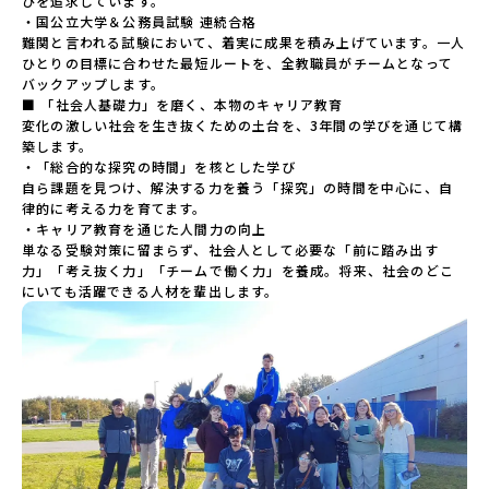
びを追求しています。

・国公立大学＆公務員試験 連続合格

難関と言われる試験において、着実に成果を積み上げています。一人
ひとりの目標に合わせた最短ルートを、全教職員がチームとなって
バックアップします。

■ 「社会人基礎力」を磨く、本物のキャリア教育

変化の激しい社会を生き抜くための土台を、3年間の学びを通じて構
築します。

・「総合的な探究の時間」を核とした学び

自ら課題を見つけ、解決する力を養う「探究」の時間を中心に、自
律的に考える力を育てます。

・キャリア教育を通じた人間力の向上

単なる受験対策に留まらず、社会人として必要な「前に踏み出す
力」「考え抜く力」「チームで働く力」を養成。将来、社会のどこ
にいても活躍できる人材を輩出します。