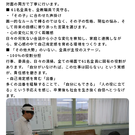
有田工業高等学校熊本県立小国高等学校熊本県立矢部高等学
対面の両方で丁寧に行います。

校佐賀県立牛津高等学校鹿児島県立沖永良部高等学校鹿児島
■ 61名全員を、全教職員で見守る。

県立志布志高等学校宮崎県立飯野高等学校宮崎県立高千穂高
・「その子」に合わせた声掛け

等学校鹿児島県立古仁屋高等学校沖縄県立久米島高等学校私
画一的なルールで縛るのではなく、その子の性格、現在の悩み、そ
立高校国際高等専門学校（石川県）開志国際高等学校(新潟県)
して将来の目標に寄り添った言葉を選びます。

広島三育学院高等学校(広島県) ※2日目のみ参加
・心の変化に気づく距離感

日々の何気ない会話から小さな変化を察知し、家庭と連携しなが
ら、安心感の中で自己肯定感を育める環境をつくります。

■ 「その他大勢」のいない、全員が主役のステージ。

・100％の役割分担

行事、委員会、日々の清掃。全ての場面で61名全員に固有の役割が
あります。「自分がいなければ、この仕事は回らない」という実感
が、責任感を磨きます。

・自己肯定感を育む「出番」

多くの出番を経験することで、「自分にもできる」「人の役に立て
る」という手応えを感じ、卒業後も社会を生き抜く自信へとつなげ
ます。