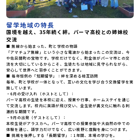
留学地域の特長
国境を越え、35年続く絆。パーマ高校との姉妹校
交流
■ 無線から始まった、町と学校の物語

「アマチュア無線」という小さな電波から始まったこの交流は、今
や佐呂間町の宝物です。学校だけでなく、町全体がパーマ市との交
流を大切にしているからこそ、生徒たちは地域に見守られながら、
安心して世界へと羽歩くことができます。

■ 毎年恒例の「短期留学」：絆を深める相互訪問

毎年、町と学校が一体となって、互いの文化を学び合う交換留学を実
施しています。

・6月の受け入れ（ホストとして）：

パーマ高校の生徒を本校に迎え、授業や行事、ホームステイを通じ
て交流します。校内に英語が飛び交い、全生徒が異文化に触れる刺
激的な期間です。

・9月の出発（ゲストとして）：

本校生徒がアラスカへ。パーマ高校での授業参加や大自然の中での
体験を通じ、語学力だけでなく、広い視野と度胸を身につけます。

■ 挑戦を後押しする「長期留学」：1年間、本場の学びを。
