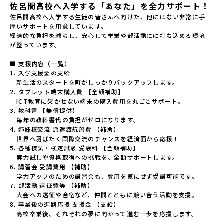
佐呂間高校へ入学する「あなた」を全力サポート！
佐呂間高校へ入学する生徒の皆さんへ向けた、他にはない非常に手
厚いサポートを用意しています。

経済的な負担を減らし、安心して学業や部活動にに打ち込める環境
が整っています。

■ 支援内容（一覧）

1. 入学支援金の支給

　新生活のスタートを町がしっかりバックアップします。

2. タブレット端末購入費 【全額補助】

　ICT教育に欠かせない端末の購入費用を丸ごとサポート。

3. 教科書 【無償提供】

　毎年の教科書代の負担がゼロになります。

4. 姉妹校交流 派遣渡航旅費 【補助】

　世界へ羽ばたく国際交流のチャンスを経済面から応援！

5. 各種模試・検定試験 受験料 【全額補助】

　実力試しや資格取得への挑戦を、全額サポートします。

6. 講習会 受講費用 【補助】

　学力アップのための講習会も、費用を気にせず受講可能です。

7. 部活動 遠征費等 【補助】

　大会への遠征や合宿など、仲間とともに競い合う活動を支援。

8. 卒業後の進路応援 支援金 【支給】

　高校卒業後、それぞれの夢に向かって進む一歩を応援します。
