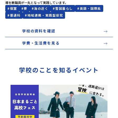
導を教職員が一丸となって実践しています。
#
個室
#
寮
#
海の近く
#
雪国暮らし
#
英語・国際系
#
普通科
#
地域連携・実践型探究
学校の資料を確認
学費・生活費を見る
学校のことを知るイベント