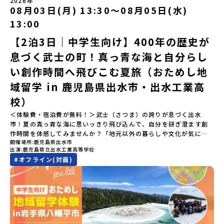
2026年
ら抽選の上、締め切り日から1週間を目途に、お申し込み時に記入い
です。どんな困難な状況にも真っ向から立ち向かい、未知の領域へ
08月03日(月) 13:30〜08月05日(水)
たちと交流＜3日目＞（AM）「アイヌが愛した森を散策するフィー
ただいたメールアドレス宛に「当選／落選メール」をお送りいたし
夢を追って挑戦し続ける姿勢や、手つかずの大自然の中で一攫千金
ルドワーク」「3日間の振り返りワーク」 -みんなで振り返り対話
ます。当選者は、メールに記載された「当選確認フォーム」に３日
の夢を抱いて熱中した「砂金掘り」、自らの手で広大な大地を切り
13:00
「ランチ/お土産タイム」（PM） 13：30頃プログラム終了-新千歳
以内に回答いただき、確認フォームの提出をもって参加確定とさせ
拓いてきた農業や漁業の歴史など、夢を追う人々が集まる他の町に
空港には15：00頃に到着予定です。※天候の状況や参加人数によっ
【2泊3日｜中学生向け】400年の歴史が
ていただきます。当選確認フォームの期日までにご回答いただけな
はない風土が存在します。大樹町では、このフロンティアスピリッ
てプログラムを変更する場合がございます。参加概要【開催場所】
い場合は、当選を取り消しとさせていただきます。当選取り消しが
ツが現在、「北海道の小さな町から宇宙を目指す」という新たな夢
息づく武士の町！真っ青な海と自分らし
北海道平取町（びらとりちょう）【実施日程】7月18日(土)～7月20
あった場合は、繰り上げ当選者へご連絡させていただきます。登録
へと繋がっています。 「宇宙版シリコンバレー」の実現を目指し、
日(月祝)※参加が確定した方には6月3日(水) 18：30～20：00に
メールアドレスの変更をご希望の場合は下記の地域みらい留学公式
国内外の宇宙関連企業が集まる宇宙港「北海道スペースポート」の
い創作時間へ飛びこむ夏旅（おためし地
「参加者向け事前オンライン研修」をご案内する予定です。必ず参
LINEよりご連絡をお願いします。※受信制限設定をしていると、通
整備が進められています。 この未来への挑戦の精神は、民間企業に
域留学 in 鹿児島県出水市・出水工業高
加をお願いします。【集合場所・時間】7月18日(土) 12：00 新千歳
知メールをお受け取りいただけません。その場合は、
よる日本初のロケット打ち上げ成功という形で実を結び、世界有数
空港※12：00までに新千歳空港に到着する便で手配ください。【解
「@miratabi.jp」からのメールを受信できるよう設定をお願いいた
のロケット発射場の適地として全国・アジア各国からも大きな注目
校）
散場所・時間】7月20日(祝月) 15：00頃 新千歳空港※16：00以降
します。※結果に関する個別のお問合せにはお答えしておりません
を集めています 今回は、そんな大樹町の過去から未来へ繋がるフロ
に新千歳空港を出発する便で手配ください。【対象】中学2年生、中
＜体験費・宿泊費が無料！＞武士（さつま）の誇りが息づく出水
ので、ご了承ください。・お申し込みについてお申込はお一人様1回
ンティアスピリッツに触れるアクティビティへ出発！農業からロケ
学3年生【宿泊先】ゲストハウス ヤント※ドミトリータイプの2段ベ
市！夏の真っ青な海に思いっきり飛び込んで、自分を研ぎ澄ます創
限りです。PC・スマートフォンからお申込ください。申込後の内容
ットまで本物の現場を体感し、他では味わえない体験を五感をフル
ッド（1室2～4名）で宿泊いただく予定です。【旅行代金】無料※旅
作時間を体感してみませんか？「地元以外の暮らしや文化が気にな
変更はできません。お申込時は、メールアドレスの入力間違いにご
につかって楽しむことができます🎵大樹高校は、農業から宇宙まで
行代金に含まれる費用のうち、以下の内容が無料となります・宿泊
開催場所
鹿児島県出水市
る。いつか留学してみたい！」「自分の進学や将来の可能性をもっ
注意ください。・宿泊について１室に複数(同性2～4名程度)で宿泊
「町のぜんぶが教科書」！大樹高校の学びは、ただ教室の机に座っ
出演
鹿児島県立出水工業高等学校
費（2泊分）・プログラム内のアクティビティ・体験費用・一部の食
とひらきたい！」「ものづくりや工業高校に興味がある！」そんな
いただく予定です。・食事アレルギー対応について個別の詳細なア
ているだけではありません！農業や漁業から、最先端の宇宙科学ま
#
オフライン(対面)
事代※以下の費用は参加者のご負担となります・集合場所までの往
中学生のみなさんにおすすめ！「おためし地域留学」は、日本全国
レルギー対応希望にはお応えしかねる場合がございます。対応が必
で「町のぜんぶが教科書」 です。先輩たちは「地域探究」の授業
復交通費・お土産代や自由時間の個人飲食費などの個人的費用【募
約200の高校と連携し、地域の枠を超えて学校生活を送る「地域みら
要な場合は必ず事前にご相談ください。・参加取消や急遽参加でき
や、放課後の「地域探究サークル」を通して、学校の外へどんどん
集人数】最大10名（お申し込み多数の場合は抽選の上決定）【参加
い留学」をプチ体験できるプログラムです。はじめてのひとり旅で
なくなった場合について参加決定後の参加お取り消しはご遠慮下さ
飛び出し町の人たちと一緒にリアルな課題解決にチャレンジしてい
者決定】お申し込み多数の場合は、締め切り後1週間を目途に当落結
も安心！現地でもスタッフがしっかりとサポートいたします。今回
い。やむを得ないお取り消しの場合はお早めに事務局までご連絡く
ます。そんな先輩たちとの交流がきっと「未来の自分」のヒントが
果をご連絡いたします。【申し込み受付締切】4月30日(木)12：00
のフィールドは「鹿児島県 出水市（いずみし）出水工業高校」出水
ださい。・キャンセルポリシーやむを得ない参加お取り消しの場
見つかるはず！ あたたかい町の人たちや先輩たちとの出会いが待っ
から 5月14日(木) 12：00まで疑問も不安もワクワクに変える！「お
市（いずみし）は、鹿児島県の玄関口にあるまち。ここでしか見ら
合、以下のルールに沿って対応させていただきます。ご了承くださ
ている北海道大樹町へ、あなたの世界をグッと広げる特別な旅に出
ためし地域留学」ステップアップ説明会プログラムの内容を詳しく
れない景色と、地元の人たちがずっと大切にしてきたものがありま
い。プログラム開催日の前日＜7月3日＞から、【キャンセルのご連
発しませんか？ 体験のおすすめポイント体験プログラム内容（予