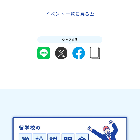
料・20日目-8日目：20％・7日目-2日目：30％・プログラム開始日
／落選メール」をお送りいたします。当選者は、メールに記載され
の前日：40％・プログラム開始日当日：50％・ご連絡無しでの不参
た「当選確認フォーム」に３日以内に回答いただき、確認フォーム
イベント一覧に戻る
加またはプログラム開始後の解除：100％・催行中止について天候な
の提出をもって参加確定とさせていただきます。当選確認フォーム
どの状況等によって開催を見合わせる可能性があります。その場合
の期日までにご回答いただけない場合は、当選を取り消しとさせて
は原則、開催日1週間前までにご連絡いたします。又、最少催行人数
いただきます。当選取り消しがあった場合は、繰り上げ当選者へご
に達しなかった場合は、開催日3週間前までに催行中止の旨をメール
連絡させていただきます。登録メールアドレスの変更をご希望の場
にてご連絡いたします。・よくあるご質問その他、よくあるご質問
シェアする
合は下記の地域みらい留学公式LINEよりご連絡をお願いします。※
についてはこちらをご確認ください。運営団体について＜プログラ
受信制限設定をしていると、通知メールをお受け取りいただけませ
ム主催：一般財団法人地域・教育魅力化プラットフォーム＞「意志
ん。その場合は、「@miratabi.jp」からのメールを受信できるよう
ある若者にあふれる持続可能な地域・社会をつくる」というビジョ
設定をお願いいたします。※結果に関する個別のお問合せにはお答
ンを掲げ、2017年3月に島根県に設立した教育事業団体です。日本
えしておりませんので、ご了承ください。・お申し込みについてお
全国約200の高校と連携しながら、中学卒業後に地域の枠を越えて生
申込はお一人様1回限りです。PC・スマートフォンからお申込くだ
徒一人ひとりの夢や価値観に合った地域・学校で1〜3年間過ごすこ
さい。申込後の内容変更はできません。お申込時は、メールアドレ
とができるシステム「地域みらい留学」をはじめとした、教育事業
スの入力間違いにご注意ください。・宿泊について１室に複数(同性
や地域活性モデルをつくり続けています。名 称：一般財団法人地
2～4名程度)で宿泊いただく予定です。・食事アレルギー対応につい
域・教育魅力化プラットフォーム設 立：2017年3月代表者：岩本
て個別の詳細なアレルギー対応希望にはお応えしかねる場合がござ
悠所在地：〒690-0842 島根県松江市東本町二丁目25-6 みらい
います。対応が必要な場合は必ず事前にご相談ください。・参加取
BASE2階 その他所在地公式HP：http://c-platform.or.jp/お問い
消や急遽参加できなくなった場合について参加決定後の参加お取り
合わせ先担当：小川・小原E-mail：info@miratabi.jp「おためし
消しはご遠慮下さい。やむを得ないお取り消しの場合はお早めに事
地域留学体験」のプログラム開催情報を公式LINEにて配信中！ぜひ
務局までご連絡ください。・キャンセルポリシーやむを得ない参加
ご登録ください♪地域みらい留学公式LINE
お取り消しの場合、以下のルールに沿って対応させていただきま
す。ご了承ください。プログラム開催日の前日＜8月3日＞から、
【キャンセルのご連絡日：お支払いいただく旅行代金】・21日目に