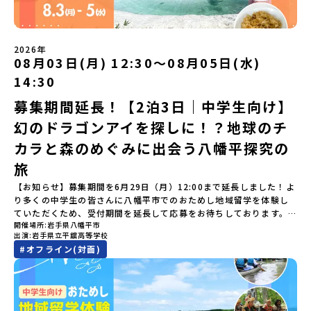
知りたい方や、お申し込みを迷われている方向けにZoomでのオン
す。400年前から続く「武士の道」を歩く昔、武士たちがまちを守る
絡日：お支払いいただく旅行代金】・21日目にあたる日以前：無
定）＜１日目＞（PM）「オリエンテーション・自己紹介ワーク」
ライン配信を行います。知りたい情報のレベルに合わせて、以下の2
ために築いた「出水麓（いずみふもと）武家屋敷群」。今も残る約
料・20日目-8日目：20％・7日目-2日目：30％・プログラム開始日
「大樹町の自然を満喫」 -先人の知恵と夢を体験「砂金堀」 -川
つのステップをご活用ください。【STEP 1】全体オンライン説明会
150軒のお屋敷のほとんどに、今も人が住んでいます。400年前の武
の前日：40％・プログラム開始日当日：50％・ご連絡無しでの不参
遊び「1日を振り返るーみんなで体験シェア」＜2日目＞（AM）「大
（アーカイブ動画を公開中！）〜まずは「おためし地域留学」を知
士が歩いた道を、自分の足で歩く。まるで、まち全体がタイムカプ
加またはプログラム開始後の解除：100％・催行中止について天候な
樹高校見学・寮見学」 -大樹高校の特徴を知る学校体験 -高校生
2026年
りたい方へ〜日本全国20以上の地域から選んで参加できる「おため
セル。真っ青な海へダイブ！目の前に広がる八代海（やつしろか
08月03日(月) 12:30〜08月05日(水)
どの状況等によって開催を見合わせる可能性があります。その場合
との対話「大樹町の魅力を体験①」 -大樹町ならではのランチ＆ス
し地域留学」の魅力を凝縮したアーカイブ動画をご覧いただけま
い）は穏やかなリアス式海岸。海に沈む夕日は一生に一度は見てお
は原則、開催日1週間前までにご連絡いたします。又、最少催行人数
イーツ（PM）「大樹町の魅力を体験②」 -大樹町宇宙交流センタ
14:30
す。初めての一人旅への不安や、事務局のサポート体制、安全面に
きたい景色です。出水工業高校は、「建築科」と「機械電気科」の2
に達しなかった場合は、開催日3週間前までに催行中止の旨をメール
ーSORA見学 -モデルロケットを飛ばしてみよう！「みんなで
ついても詳しく解説しています。🎬 [アーカイブ動画を視聴す
つの学科。金属加工、電気工作、建物のデザインにチャレンジでき
にてご連絡いたします。・よくあるご質問その他、よくあるご質問
BBQ」 -さらに仲間や地元の高校生、町の大人たちと交流＜3日目
募集期間延長！【2泊3日｜中学生向け】
る]YouTube：https://youtu.be/Yt8nd04aNgA?
る環境。「高校生ものづくりコンテスト」の木材加工部門で九州大
についてはこちらをご確認ください。運営団体について＜プログラ
＞（AM）「3日間の振り返りワーク」 -みんなで振り返り対話「牧
si=e5erbspvwz5O8_uF【STEP 2】平取町プログラム説明会〜
幻のドラゴンアイを探しに！？地球のチ
会2位に輝くなど、先輩たちの実力はホンモノ！この旅では自分の手
ム主催：一般財団法人地域・教育魅力化プラットフォーム＞「意志
場の舞台裏。フィールドワーク」 -牧場見学・搾乳体験・動物と触
「平取町」の内容を具体的に深掘りしたい方へ〜全体説明を聞いた
でモノをつくる時間を体験。金属を削ったり、電気を組んだり、木
ある若者にあふれる持続可能な地域・社会をつくる」というビジョ
れ合おう「ランチ/お土産タイム」（PM） 14：00頃プログラム終
カラと森のめぐみに出会う八幡平探究の
うえで、「平取町では具体的に何をするの？」「どんな町なの？」
で形をつくったり。プロの機械にさわれる高校で&quot;自分の手
ンを掲げ、2017年3月に島根県に設立した教育事業団体です。日本
了-とかち帯広空港には15：00頃に到着予定です。※天候の状況や参
という疑問にお答えする説明会です。平取町ならではの豊かな文化
&quot;でモノづくりにチャレンジ。夜には自分だけの「竹灯籠（た
旅
全国約200の高校と連携しながら、中学卒業後に地域の枠を越えて生
加人数によってプログラムを変更する場合がございます。参加概要
や、2泊3日のプログラムの中身をたっぷりとお伝えします。日
けとうろう）」を作って灯りをともします。真っ青な海に思いっき
徒一人ひとりの夢や価値観に合った地域・学校で1〜3年間過ごすこ
【開催場所】北海道大樹町（たいきちょう）【実施日程】7月28日
【お知らせ】募集期間を6月29日（月）12:00まで延長しました！よ
時： 5月7日(木) 19：00〜19：40内 容： 平取町ってどんなとこ
りダイブしたり、全国から集まった仲間や地元の高校生、地域の方
とができるシステム「地域みらい留学」をはじめとした、教育事業
(火)〜 7月30日(木)※参加が確定した方には6月19日(金) 18：30～
り多くの中学生の皆さんに八幡平市でのおためし地域留学を体験し
ろ？、プログラム詳細解説、質疑応答お申し込み：https://c-
たちとワイワイBBQや夕ごはんづくりは一生の思い出になるはず！
や地域活性モデルをつくり続けています。名 称：一般財団法人地
20：00に「参加者向け事前オンライン研修」をご案内する予定で
ていただくため、受付期間を延長して応募をお待ちしております。
mirai.jp/events/002112どちらの説明会でも、お気軽にどうぞ！
ちょっとドキドキするけど、楽しい！に出会う3日間。熱気あふれる
域・教育魅力化プラットフォーム設 立：2017年3月代表者：岩本
す。必ず参加をお願いします。【集合場所・時間】7月28日(火)
開催場所
岩手県八幡平市
「申し込みのタイミングを逃してしまった」という方も、この機会
「はじめての一人旅だけど大丈夫？」「どんな体験ができるの？」
出水市の冒険に飛び込んでみませんか？体験のおすすめポイント体
悠所在地：〒690-0842 島根県松江市東本町二丁目25-6 みらい
13：00 とかち帯広空港※13：00までにとかち帯広空港に到着する
出演
岩手県立平舘高等学校
にぜひ一歩踏み出してみませんか？※都合により締め切りを早める
そんな保護者様の不安や、中学生のみなさんの素朴な疑問にスタッ
験プログラム内容（予定）＜1日目＞（PM）「オリエンテーショ
BASE2階 その他所在地公式HP：http://c-platform.or.jp/お問い
便で手配ください。【解散場所・時間】7月30日(木) 15：00頃 とか
#
オフライン(対面)
場合がございます。お早目にご応募ください！＜体験費・宿泊費が
フが直接お答えします。チャットでの質問も可能ですので、ぜひご
ン・自己紹介ワーク」「みんなで海遊び！」 -心をほぐして、出水
合わせ先担当：小川・小原E-mail：info@miratabi.jp「おためし
ち帯広空港※16：00以降にとかち帯広空港を出発する便で手配くだ
無料＞緑があふれる大自然の町へ！世界でここでしかできない「自
自宅からリラックスしてご参加ください。▼お申し込み前に必ずご
に飛び込む！海を満喫しよう！「みんなで夕食」「1日目の振り返り
地域留学体験」のプログラム開催情報を公式LINEにて配信中！ぜひ
さい。【対象】中学2年生、中学3年生【宿泊先】大樹町ワーキング
然×アートの融合体験」や「自然クラフト」を楽しんでみません
確認ください・参加規約への同意プログラムへの参加申し込みいた
会」＜2日目＞（AM）「出水工業高校のオープンスクールに参
ご登録ください♪地域みらい留学公式LINE
ステイ住宅※1室に複数(同性2～4名程度)で宿泊いただく予定です。
か？「大自然や文化体験が好き！興味がある！」「その地域にしか
だく前に、「お申し込みに関する各規約」への同意が必須となりま
加」 -高校見学 -授業体験（PM）「学校のことを深く知る・もの
【旅行代金】無料※旅行代金に含まれる費用のうち、以下の内容が
ない郷土料理を味わってみたい！」「地元以外の暮らしや文化が気
す。ご確認ください。・抽選による参加者決定についてお申込みい
づくりにチャレンジ！」 -各学科を実際に体験する -ものづくり