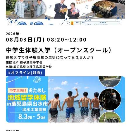
にした大人気マンガ「ゴールデンカムイ」は、累計3000万部以上販
活用ください。【STEP 1】全体オンライン説明会〜まずは「おため
ーーーーーーーーーーーーーー＜体験費・宿泊費が無料！＞民間ロ
売され、2026年3月に映画の続編も公開されるなど注目を集めてい
し地域留学」を知りたい方へ〜日本全国20以上の地域から選んで参
ケットの打ち上げ成功で話題になった町！ 北海道の「宇宙版シリコ
ます。今回は、平取町の中でもアイヌ文化に触れることのできる
加できる「おためし地域留学」の全体像や魅力について、説明会を
ンバレー」を目指す大樹町で、最先端テクノロジーとどこまでも続
「二風谷（にぶたに）コタン」へ出発！アイヌの家や暮らし、食な
開催しました。中学生一人での参加にあたり、保護者様が特に気に
く大自然を肌で感じてみませんか？「地元以外の地域の暮らしが気
どを体感することができます。ぜひ現地で味わってみてください
なる「安全面」や「事務局のサポート体制」についても詳しく解説
になる。いつか留学してみたい！」「自分の進学や将来の可能性を
🎵（写真撮影：志鎌康平）未来の自分をイメージする。地元の高校
しています。ぜひ、ご自宅からお気軽にご視聴ください。▶︎ [アーカ
もっとひらきたい！ 」「自然が好きでもっと触れてあそびたい！」
2026年
生との特別な交流この旅の大きな魅力は、地元の「平取高校」の先
イブ動画を視聴する]YouTube：
そんな中学生のみなさんにおすすめ！「おためし地域留学体験」
08月03日(月) 08:20
12:00
〜
輩たちと過ごす時間です。 ただ校舎を眺める見学ではありません。
https://youtu.be/Yt8nd04aNgA?
は、日本全国約200の高校と連携し、地域の枠を超えて学校生活を送
高校生が自ら企画したアクティビティを通じて、年の近い先輩たち
中学生体験入学（オープンスクール）
si=e5erbspvwz5O8_uF【STEP 2】有田町プログラム説明会〜
る「地域みらい留学」をプチ体験できるプログラムです。はじめて
と本音で交流することができます。魅力的な大人たちと対話をしな
「有田町」の内容を具体的に深掘りしたい方へ〜全体説明を聞いた
のひとり旅でも安心！現地でもスタッフがしっかりとサポートいた
体験入学で種子島高校の生徒になってみませんか？
がら町の歴史や「生き方」を学ぶことができ、大充実の2泊3日にな
うえで、「有田町では具体的に何をするの？」「どんな町なの？」
します。今回のフィールドは「北海道 大樹町（たいきちょう）」北
開催場所
種子島高等学校
ること間違いなし！そんなユニークな魅力がたっぷりつまった北海
という疑問にお答えする説明会です。有田町ならではの豊かな文化
海道の東部、十勝の南部に位置する大樹町（たいきちょう）。西に
出演
鹿児島県立種子島高等学校
道平取町へ、人生の可能性をひらく特別な旅に出発しませんか？体
や、2泊3日のプログラムの中身をたっぷりとお伝えします。日
日高山脈（ひだかさんみゃく）が連なり、東は太平洋に面した自然
#
オフライン(対面)
験のおすすめポイント体験プログラム内容（予定）＜1日目＞
時： 5月11日(月) 19：00〜19：40内 容： 有田町ってどんなとこ
豊かな町です。酪農を主体とした農業や漁業、林業が盛んであると
（PM）「オリエンテーション・自己紹介ワーク」「高校生企画①-
ろ？、プログラム詳細解説、質疑応答お申し込み：https://c-
同時に、「宇宙に一番近い町」として航空宇宙産業の誘致を進める
遊び編-」 -平取高校生と仲を深める「びらとりの歴史・文化を知
mirai.jp/events/068058お気軽にどうぞ！「はじめての一人旅だ
ユニークな顔を持っています 。見上げるほど大きな山々が連なる
る！アイヌ文化フィールドワーク」 -アイヌ文化博物館でアイヌ文
けど大丈夫？」「どんな体験ができるの？」そんな保護者様の不安
「日高山脈（ひだかさんみゃく）」の絶景！牛たちがのんびりと過
化を理解する -アイヌ伝統文化を感じるアクティビティ「1日を振
や、中学生のみなさんの素朴な疑問にスタッフが直接お答えしま
ごす放牧地や、海が見える珍しい温泉。日本一の清流に選ばれたこ
り返るーみんなで体験シェア」＜2日目＞（AM）「平取高校見学・
す。チャットでの質問も可能ですので、ぜひご自宅からリラックス
ともある「歴舟川（れきふねがわ）」。 他の地域では見ることので
寮見学」 -平取高校の特徴を知る学校体験 -在校生との対話「高
してご参加ください。▼お申し込み前に必ずご確認ください・参加
きない圧倒的スケールの自然と、新しい産業が交差する瞬間を肌で
校生企画②-町の紹介編-」 -ビンゴをしながら町を知ろう！（PM）
規約への同意プログラムへの参加申し込みいただく前に、「お申し
体感できる町です。北の大地で脈々と受け継がれる 「フロンティア
「自然と農を感じる！農業アクティビティ」 -平取特産の「びらと
込みに関する各規約」への同意が必須となります。ご確認くださ
スピリッツ」を体感！ 「フロンティアスピリッツ（開拓者精神）」
りトマト」農家体験！ -想いを持って仕事をする大人との交流会
い。・抽選による参加者決定についてお申込みいただいた方の中か
は、大樹町の開拓時代から人々の間で大切に受け継がれてきた精神
「みんなでBBQディナー」 -さらに仲間や地元の高校生、町の大人