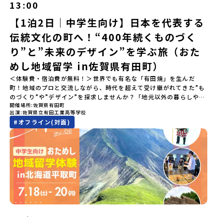
13:00
ポートするので安心・安全です！ーーーーーーーーーーーーーーー
ーーーーーーーーー📺 全体オンライン説明会（アーカイブ配信）
【1泊2日｜中学生向け】日本を代表する
2026年4月22日に開催された説明会の録画をご覧いただけます。こ
伝統文化の町へ！“400年続くものづく
の動画を見れば、あなたの「なんとなく不安」が「絶対に行ってみ
たい！」に変わるはず💡お家からリラックスして視聴してみてくだ
り”と”未来のデザイン”を学ぶ旅（おた
さいね😊▶︎全体説明会のアーカイブはこちら（アーカイブを視聴す
る）YouTube：https://youtu.be/Yt8nd04aNgA?
めし地域留学 in佐賀県有田町）
si=e5erbspvwz5O8_uF【アーカイブ内容】・おためし地域留学の
＜体験費・宿泊費が無料！＞世界でも有名な「有田焼」を生んだ
魅力・メリット・2026年度、日本全国20以上の対象地域について・
町！地域のプロと交流しながら、時代を超えて受け継がれてきた”も
安心のサポート体制・質疑応答※各地域の詳細なプログラムは、以
のづくり”や”デザイン”を探求しませんか？「地元以外の暮らしや文
下の【STEP2】個別説明会にて紹介しています。ーーーーーーーー
開催場所
佐賀県有田町
化が気になる。いつか留学してみたい！」「豊かな自然と伝統文
ーーーーーーーーーーーーーーーー💡疑問も不安もワクワクに変え
出演
佐賀県立有田工業高等学校
化、町並みに興味がある！」「ものづくりやきれいなデザインが好
る！2つのステップ知りたいことに合わせて、2つの説明会をご活用
#
オフライン(対面)
き！」そんな中学生のみなさんにおすすめ！「おためし地域留学体
ください！【STEP1】全体オンライン説明会の視聴（☆上の動画で
験」は、日本全国約200の高校と連携し、地域の枠を超えて学校生活
いつでも視聴可能です） 〜まずは「おためし地域留学」を知りたい
を送る「地域みらい留学」をプチ体験できるプログラムです。はじ
方へ〜プログラムの全体像や魅力、サポート体制について解説しま
めてのひとり旅でも安心！現地でもスタッフがしっかりとサポート
す。 【STEP2】個別プログラム説明会（☆順次ページを公開しま
いたします。今回のフィールドは「佐賀県有田町（ありたちょ
す）〜「地域別のプログラム」を具体的に知りたい方へ〜 「現地で
う）」佐賀県の西部にある有田町は、江戸時代から400年以上続く
は何をするの？」という疑問にお答えする説明会です。その場所な
「窯業（ようぎょう）」の町。 窯（かま）で粘土を焼いてつくるも
らではのプログラムをたっぷりお伝えします！🚩現在公開中の個別
のづくりが、この町の文化として今も受け継がれています。世界で
説明会はこちらから（順次公開予定）【5/7(木)】北海道平取町
も知られる「有田焼」は、この窯業の中から生まれました。長い歴
【5/8(金)】熊本県芦北町▼おためし地域留学の情報▼おためし地域
史の中で積み重ねられてきた技術や工夫、そして“つくる人の想
留学の情報紹介ページ👉【こちらをクリック】「おためし地域留学
い”が、この町には残っています。また、文化施設が「日本遺産」や