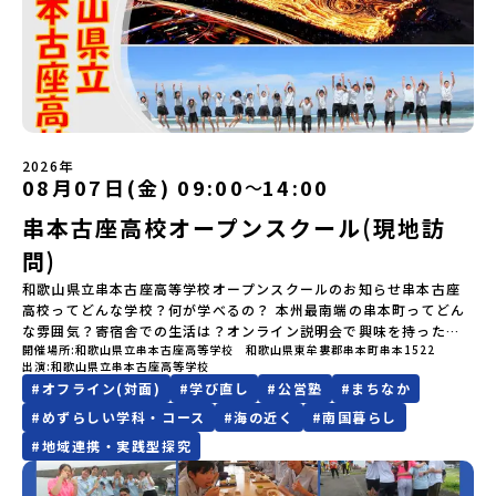
なで振り返り対話＜3日目＞（AM）「大更駅複合施設の見学」「振
ます。当選者は、メールに記載された「当選確認フォーム」に3日以
山・海・川がもたらす恵みに深く感謝しながら生きていく姿勢は今
変更はできません。お申込時は、メールアドレスの入力間違いにご
り返りワークショップ」 -個人での振り返り -グループでの振り
内に回答いただき、確認フォームの提出をもって参加確定とさせて
も息づく「命の循環」です。日本遺産にも認定されている「サケ」
注意ください。・宿泊について１室に複数(同性2～4名程度)で宿泊
返り「お土産・昼食」（PM） 解散 ※天候の状況や参加人数によっ
いただきます。当選確認フォームの期日までにご回答いただけない
の伝統産業や、雄大な知床の裾野で命を育む酪農の歴史など、自然
いただく予定です。・食事アレルギー対応について個別の詳細なア
てプログラムを変更する場合がございます。参加概要【開催場所】
場合は、当選を取り消しとさせていただきます。当選取り消しがあ
の営みの一部として共生してきた風土が存在します。標津高校で
レルギー対応希望にはお応えしかねる場合がございます。対応が必
岩手県八幡平市【実施日程】8月3日（月）〜8月5日（水）※参加が
った場合は、繰り上げ当選者へご連絡させていただきます。登録メ
は、地域と連携して「食」を考える「フードデザイン」の授業がお
要な場合は必ず事前にご相談ください。・参加取消や急遽参加でき
確定した方には7月9日(木) 18:30～20：00に 「参加者向け事前オ
ールアドレスの変更をご希望の場合は下記の地域みらい留学公式
すすめの一つです。生徒たちが地元の素材を活かしたメニュー開発
なくなった場合について参加決定後の参加お取り消しはご遠慮下さ
ンラインセッション」をご案内する予定です。【集合場所・時間】
LINEよりご連絡をお願いします。※受信制限設定をしていると、通
を行い、町内の学校給食に「標高給食DAY」としてオリジナル給食
い。やむを得ないお取り消しの場合はお早めに事務局までご連絡く
盛岡駅 8月3日(月)12:00 集合【解散場所・時間】盛岡駅 8月5日(水)
知メールをお受け取りいただけません。その場合は、
を提供しています。地域のイベントにも出展して広く地元の方へ届
ださい。・キャンセルポリシーやむを得ない参加お取り消しの場
2026年
14:30 解散【対象】中学2年生、中学3年生【宿泊先】ペンションき
08月07日(金) 09:00
14:00
「@miratabi.jp」からのメールを受信できるよう設定をお願いいた
ける活動を行っています。今回のプログラムでは、この取り組みを
〜
合、以下のルールに沿って対応させていただきます。ご了承くださ
らく※1室に複数(同性2～4名程度)で宿泊いただく予定です。【旅行
します。※結果に関する個別のお問合せにはお答えしておりません
行う高校生たちと一緒に夕食づくりを体験。地域の食文化と向き合
い。プログラム開催日の前日＜7月27日＞から、【キャンセルのご連
代金】無料※旅行代金に含まれる費用のうち、以下の内容が無料と
串本古座高校オープンスクール(現地訪
ので、ご了承ください。・お申し込みについてお申込はお一人様1回
っている先輩から直接話を聞くことができます🎵先輩たちとの交流
絡日：お支払いいただく旅行代金】・21日目にあたる日以前：無
なります：・宿泊費（2泊分）・プログラム内のアクティビティ・体
限りです。PC・スマートフォンからお申込ください。申込後の内容
は、きっと「未来へのヒント」が見つかるきっかけになります。そ
料・20日目-8日目：20％・7日目-2日目：30％・プログラム開始日
問)
験費用・一部の食事代*以下の費用は参加者のご負担となります・集
変更はできません。お申込時は、メールアドレスの入力間違いにご
んな他にはないスペシャルな魅力がギュッと詰まった北海道標津町
の前日：40％・プログラム開始日当日：50％・ご連絡無しでの不参
合場所までの往復交通費・お土産代や自由時間の個人飲食費などの
注意ください。・宿泊について１室に複数(同性2～4名程度)で宿泊
でアクティビティをしたり、五感で感じるフィールドワークをしな
和歌山県立串本古座高等学校オープンスクールのお知らせ串本古座
加またはプログラム開始後の解除：100％・催行中止について天候な
個人的費用【募集人数】最大10名（お申し込み多数の場合は抽選の
いただく予定です。・食事アレルギー対応について個別の詳細なア
がら「雄大な自然と生き物」「伝統的な産業と人々の暮らし」の魅
高校ってどんな学校？何が学べるの？ 本州最南端の串本町ってどん
どの状況等によって開催を見合わせる可能性があります。その場合
上決定）【参加者決定】お申し込み多数の場合は、締め切り後1週間
レルギー対応希望にはお応えしかねる場合がございます。対応が必
力に触れ一緒に探求しませんか？体験のおすすめポイント体験プロ
な雰囲気？寄宿舎での生活は？オンライン説明会で興味を持った
は原則、開催日1週間前までにご連絡いたします。又、最少催行人数
を目途に当落結果をご連絡いたします。【申し込み締切】6月8日
開催場所
和歌山県立串本古座高等学校 和歌山県東牟婁郡串本町串本1522
要な場合は必ず事前にご相談ください。・参加取消や急遽参加でき
グラム内容（予定）＜１日目＞（PM）「オリエンテーション・自己
方、まずは学校を見てみたい方、ぜひ串本古座高校のオープンスク
に達しなかった場合は、開催日3週間前までに催行中止の旨をメール
(月)12：00 から 6月22日(月) 12：00まで疑問も不安もワクワクに
出演
和歌山県立串本古座高等学校
なくなった場合について参加決定後の参加お取り消しはご遠慮下さ
紹介ワーク」「サーモン科学館見学」 -「鮭の聖地・しべつ」の歴
ールに参加してみませんか？学校の雰囲気や町の魅力を思いっきり
にてご連絡いたします。・よくあるご質問その他、よくあるご質問
変える！「おためし地域留学」ステップアップ説明会プログラムの
#
オフライン(対面)
#
学び直し
#
公営塾
#
まちなか
い。やむを得ないお取り消しの場合はお早めに事務局までご連絡く
史や成り立ちを知る「夕食」 -高校生も一緒にみんなで夕食「1日
体感できるチャンスです！オープンスクールの内容：授業体験：実
についてはこちらをご確認ください。運営団体について＜プログラ
内容を詳しく知りたい方や、お申し込みを迷われている方向けに
ださい。・キャンセルポリシーやむを得ない参加お取り消しの場
目の振り返り会」＜2日目＞（AM）「 ポー川史跡公園散策または渓
際の授業を体験して、学びの楽しさを感じてください。クラブ体
#
めずらしい学科・コース
#
海の近く
#
南国暮らし
ム主催：一般財団法人地域・教育魅力化プラットフォーム＞「意志
Zoomでのオンライン配信を行います。知りたい情報のレベルに合
合、以下のルールに沿って対応させていただきます。ご了承くださ
流釣り体験」 -1万年前の縄文文化に触れる -渓流釣りで自然を満
験・見学：多彩なクラブ活動を体験・見学して、学校生活の一端を
ある若者にあふれる持続可能な地域・社会をつくる」というビジョ
#
地域連携・実践型探究
わせて、以下の2つのステップをご活用ください。【STEP 1】全体
い。プログラム開催日の前日＜8月2日＞から、【キャンセルのご連
喫（PM）「地引網体験」 -地元の方との交流「自由時間：海の公
知ることができます。寄宿舎見学：3年間の住まいとなる寄宿舎の様
ンを掲げ、2017年3月に島根県に設立した教育事業団体です。日本
オンライン説明会（アーカイブ動画を公開中！）〜まずは「おため
絡日：お支払いいただく旅行代金】・21日目にあたる日以前：無
園で高校生とあそぶ！かたる！」 -高校生との交流「みんなで
子を見学できます。個別相談コーナー：進学や学校生活についての
全国約200の高校と連携しながら、中学卒業後に地域の枠を越えて生
し地域留学」を知りたい方へ〜日本全国20以上の地域から選んで参