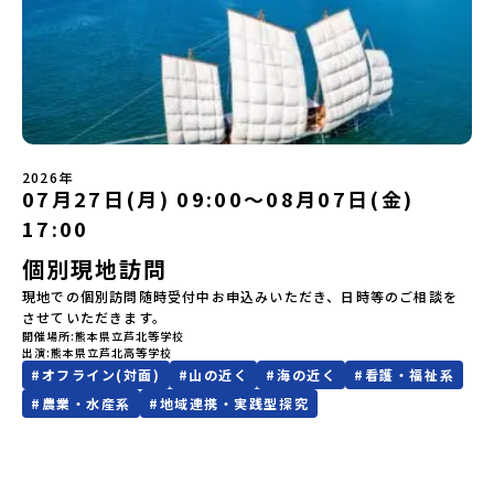
ただいたメールアドレス宛に「当選／落選メール」をお送りいたし
中！）〜まずは「おためし地域留学」を知りたい方へ〜日本全国20
ます。当選者は、メールに記載された「当選確認フォーム」に３日
以上の地域から選んで参加できる「おためし地域留学」の全体像や
以内に回答いただき、確認フォームの提出をもって参加確定とさせ
魅力について、説明会を開催しました。中学生一人での参加にあた
ていただきます。当選確認フォームの期日までにご回答いただけな
り、保護者様が特に気になる「安全面」や「事務局のサポート体
い場合は、当選を取り消しとさせていただきます。当選取り消しが
制」についても詳しく解説しています。ぜひ、ご自宅からお気軽に
あった場合は、繰り上げ当選者へご連絡させていただきます。登録
ご視聴ください。🎬 [アーカイブ動画を視聴する]YouTube：
メールアドレスの変更をご希望の場合は下記の地域みらい留学公式
https://youtu.be/Yt8nd04aNgA?si=e5erbspvwz5O8_uF
LINEよりご連絡をお願いします。※受信制限設定をしていると、通
【STEP 2】プログラム説明会〜「標津町」の内容をもっと知りした
知メールをお受け取りいただけません。その場合は、
2026年
い方へ〜全体説明を聞いたうえで、「プログラムで何をするの？」
07月27日(月) 09:00〜08月07日(金)
「@miratabi.jp」からのメールを受信できるよう設定をお願いいた
「どんなまちなの？」という疑問にお答えする詳細配信です。2泊3
します。※結果に関する個別のお問合せにはお答えしておりません
日のプログラムの中身をお伝えします。日時：6月10日(水) 19：
17:00
ので、ご了承ください。・お申し込みについてお申込はお一人様1回
00〜20：00内容：どんなところ？プログラム詳細解説、質疑応答紹
限りです。PC・スマートフォンからお申込ください。申込後の内容
個別現地訪問
介地域：鹿児島県出水市・出水工業高校/北海道標津町/岩手県八幡
変更はできません。お申込時は、メールアドレスの入力間違いにご
平市/愛媛県鬼北町＊4つの地域のプログラムを1時間でぎゅっとお届
現地での個別訪問随時受付中お申込みいただき、日時等のご相談を
注意ください。・宿泊について１室に複数(同性2～4名程度)で宿泊
けします。お申し込み：https://c-mirai.jp/events/064069お気
させていただきます。
いただく予定です。・食事アレルギー対応について個別の詳細なア
軽にどうぞ！「はじめての一人旅だけど大丈夫？」「どんな体験が
開催場所
熊本県立芦北等学校
レルギー対応希望にはお応えしかねる場合がございます。対応が必
できるの？」そんな保護者様の不安や、中学生のみなさんの素朴な
出演
熊本県立芦北高等学校
要な場合は必ず事前にご相談ください。・参加取消や急遽参加でき
疑問にスタッフが直接お答えします。チャットでの質問も可能です
#
オフライン(対面)
#
山の近く
#
海の近く
#
看護・福祉系
なくなった場合について参加決定後の参加お取り消しはご遠慮下さ
ので、ぜひご自宅からリラックスしてご参加ください。▼お申し込
#
農業・水産系
#
地域連携・実践型探究
い。やむを得ないお取り消しの場合はお早めに事務局までご連絡く
み前に必ずご確認ください・参加規約への同意プログラムへの参加
ださい。・キャンセルポリシーやむを得ない参加お取り消しの場
申し込みいただく前に、「お申し込みに関する各規約」への同意が
合、以下のルールに沿って対応させていただきます。ご了承くださ
必須となります。ご確認ください。・抽選による参加者決定につい
い。プログラム開催日の前日＜8月2日＞から、【キャンセルのご連
てお申込みいただいた方の中から抽選の上、締め切り日から1週間を
絡日：お支払いいただく旅行代金】・21日目にあたる日以前：無
目途に、お申し込み時に記入いただいたメールアドレス宛に「当選