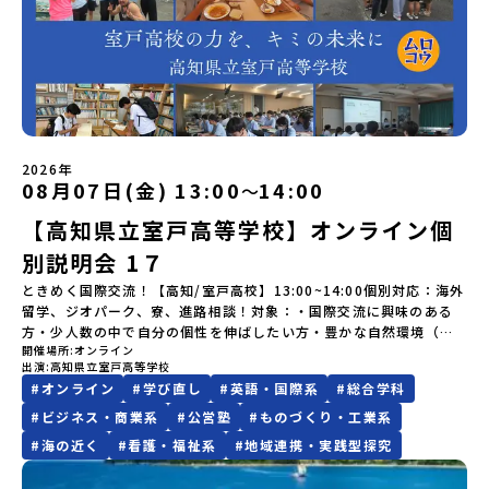
料・20日目-8日目：20％・7日目-2日目：30％・プログラム開始日
BBQ・花火大会」 -さらにまちの人たちと交流＜3日目＞（AM）
疑問や不安を解消できます。少しの不安が、ワクワクに変わるはず
徒一人ひとりの夢や価値観に合った地域・学校で1〜3年間過ごすこ
加できる「おためし地域留学」の全体像や魅力について、説明会を
の前日：40％・プログラム開始日当日：50％・ご連絡無しでの不参
「3日間の振り返りワーク」 -みんなで振り返り対話（PM） 13：
です。夏休みの1日を串本古座高校で過ごして、未来の自分を想像
とができるシステム「地域みらい留学」をはじめとした、教育事業
開催しました。中学生一人での参加にあたり、保護者様が特に気に
加またはプログラム開始後の解除：100％・催行中止について天候な
00 解散 (中標津空港 13：30頃到着)※14：50 中標津空港発 (羽田
（創造）してみませんか？皆様のご参加をお待ちしています！何か
や地域活性モデルをつくり続けています。名 称：一般財団法人地
なる「安全面」や「事務局のサポート体制」についても詳しく解説
どの状況等によって開催を見合わせる可能性があります。その場合
空港16：45着)便を利用する想定※天候の状況や参加人数によってプ
質問があれば、どうぞお気軽にお問い合わせください。
域・教育魅力化プラットフォーム設 立：2017年3月代表者：岩本
しています。ぜひ、ご自宅からお気軽にご視聴ください。🎬 [アーカ
は原則、開催日1週間前までにご連絡いたします。又、最少催行人数
ログラムを変更する場合がございます。参加概要【開催場所】北海
悠所在地：〒690-0842 島根県松江市東本町二丁目25-6 みらい
イブ動画を視聴する]YouTube：
に達しなかった場合は、開催日3週間前までに催行中止の旨をメール
道標津町【実施日程】8月4日（火）〜 8月6日（木）※参加が確定し
BASE2階 その他所在地公式HP：http://c-platform.or.jp/お問い
https://youtu.be/Yt8nd04aNgA?si=e5erbspvwz5O8_uF
にてご連絡いたします。・よくあるご質問その他、よくあるご質問
た方には7月10日(金) 18：30～20：00に「参加者向け事前オンラ
合わせ先担当：小川・小原E-mail：info@miratabi.jp「おためし
【STEP 2】プログラム説明会〜「八幡平市」の内容をもっと知りし
についてはこちらをご確認ください。運営団体について＜プログラ
イン研修」をご案内する予定です。必ず参加をお願いします。【集合
地域留学体験」のプログラム開催情報を公式LINEにて配信中！ぜひ
たい方へ〜全体説明を聞いたうえで、「プログラムで何をする
ム主催：一般財団法人地域・教育魅力化プラットフォーム＞「意志
場所・時間】中標津空港 8月4日(火) 14：30 集合【解散場所・時
2026年
ご登録ください♪地域みらい留学公式LINE
の？」「どんなまちなの？」という疑問にお答えする詳細配信で
08月07日(金) 13:00
14:00
〜
ある若者にあふれる持続可能な地域・社会をつくる」というビジョ
間】中標津空港 8月6日(木) 13：30 解散【対象】中学2年生、中学3
す。2泊3日のプログラムの中身をお伝えします。日時：6月10日(水)
ンを掲げ、2017年3月に島根県に設立した教育事業団体です。日本
年生【宿泊先】民宿 船長の家※1室に複数(同性2～4名程度)で宿泊
【高知県立室戸高等学校】オンライン個
19：00〜20：00内容：どんなところ？プログラム詳細解説、質疑
全国約200の高校と連携しながら、中学卒業後に地域の枠を越えて生
いただく予定です。【旅行代金】無料※旅行代金に含まれる費用の
応答紹介地域：鹿児島県出水市・出水工業高校/北海道標津町/岩手
徒一人ひとりの夢や価値観に合った地域・学校で1〜3年間過ごすこ
うち、以下の内容が無料となります：・宿泊費（2泊分）・プログラ
別説明会 1７
県八幡平市/愛媛県鬼北町＊4つの地域のプログラムを1時間でぎゅっ
とができるシステム「地域みらい留学」をはじめとした、教育事業
ム内のアクティビティ・体験費用・一部の食事代*以下の費用は参加
とお届けします。お申し込み：https://c-
ときめく国際交流！【高知/室戸高校】13:00~14:00個別対応：海外
や地域活性モデルをつくり続けています。名 称：一般財団法人地
者のご負担となります・集合場所までの往復交通費・お土産代や自
mirai.jp/events/064069お気軽にどうぞ！「はじめての一人旅だ
留学、ジオパーク、寮、進路相談！対象：・国際交流に興味のある
域・教育魅力化プラットフォーム設 立：2017年3月代表者：岩本
由時間の個人飲食費などの個人的費用【募集人数】最大10名（お申
けど大丈夫？」「どんな体験ができるの？」そんな保護者様の不安
方・少人数の中で自分の個性を伸ばしたい方・豊かな自然環境（ユ
悠所在地：〒690-0842 島根県松江市東本町二丁目25-6 みらい
し込み多数の場合は抽選の上決定）【参加者決定】お申し込み多数
や、中学生のみなさんの素朴な疑問にスタッフが直接お答えしま
開催場所
オンライン
ネスコ世界ジオパーク）で伸び伸びと学習したい方・自分の興味の
BASE2階公式HP：http://c-platform.or.jp/お問い合わせ先担
の場合は、締め切り後1週間を目途に当落結果をご連絡いたします。
出演
高知県立室戸高等学校
す。チャットでの質問も可能ですので、ぜひご自宅からリラックス
ある科目を選択したい方・ジオパークを活かした探究学習に興味の
当：小川・小原E-mail：info@miratabi.jp「おためし地域留学体
【申し込み受付期間】6月8日(月)12：00 から 6月22日(月) 12：00
#
オンライン
#
学び直し
#
英語・国際系
#
総合学科
してご参加ください。▼お申し込み前に必ずご確認ください・参加
ある方・多様な進路の中から、自分の進む道を決めたい方・女子硬
験」のプログラム開催情報を公式LINEにて配信中！ぜひご登録くだ
まで疑問も不安もワクワクに変える！「おためし地域留学」ステッ
規約への同意プログラムへの参加申し込みいただく前に、「お申し
式野球への入部を考えている方説明会概要：室戸高校の概要を説明
#
ビジネス・商業系
#
公営塾
#
ものづくり・工業系
さい♪地域みらい留学公式LINE
プアップ説明会プログラムの内容を詳しく知りたい方や、お申し込
込みに関する各規約」への同意が必須となります。ご確認くださ
いたします。その後、個別にわからないことや不安な点にお答えし
みを迷われている方向けにZoomでのオンライン配信を行います。
#
海の近く
#
看護・福祉系
#
地域連携・実践型探究
い。・抽選による参加者決定についてお申込みいただいた方の中か
ます。
知りたい情報のレベルに合わせて、以下の2つのステップをご活用く
ら抽選の上、締め切り日から1週間を目途に、お申し込み時に記入い
ださい。【STEP 1】全体オンライン説明会（アーカイブ動画を公開