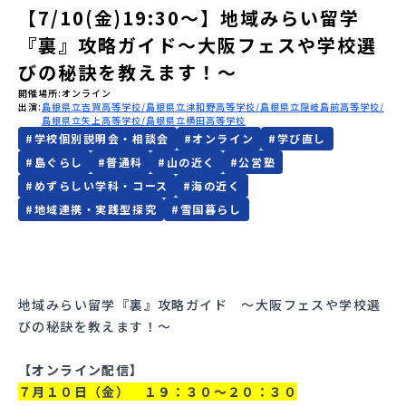
【7/10(金)19:30〜】地域みらい留学
会員登録
MYページログイン
『裏』攻略ガイド〜大阪フェスや学校選
びの秘訣を教えます！〜
開催場所
オンライン
出演
島根県立吉賀高等学校
島根県立津和野高等学校
島根県立隠岐島前高等学校
島根県立矢上高等学校
島根県立横田高等学校
#
学校個別説明会・相談会
#
オンライン
#
学び直し
#
島ぐらし
#
普通科
#
山の近く
#
公営塾
#
めずらしい学科・コース
#
海の近く
#
地域連携・実践型探究
#
雪国暮らし
地域みらい留学『裏』攻略ガイド 〜大阪フェスや学校選
びの秘訣を教えます！〜
【オンライン配信】
７月１０日（金） １９：３０～２０：３０