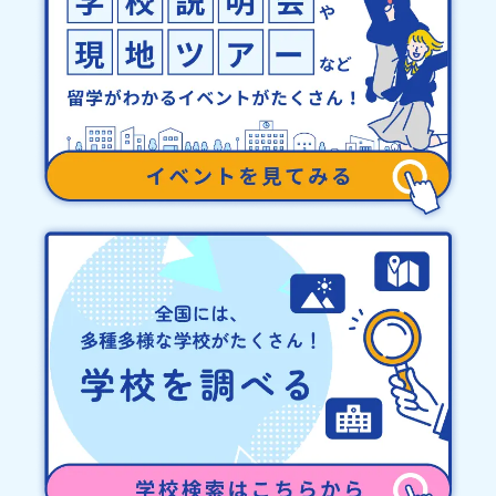
あたる日以前：無料・20日目-8日目：20％・7日目-2日目：30％・
プログラム開始日の前日：40％・プログラム開始日当日：50％・ご
連絡無しでの不参加またはプログラム開始後の解除：100％・催行中
止について天候などの状況等によって開催を見合わせる可能性があ
ります。その場合は原則、開催日1週間前までにご連絡いたします。
又、最少催行人数に達しなかった場合は、開催日3週間前までに催行
中止の旨をメールにてご連絡いたします。・よくあるご質問その
他、よくあるご質問についてはこちらをご確認ください。運営団体
について＜プログラム主催：一般財団法人地域・教育魅力化プラッ
トフォーム＞「意志ある若者にあふれる持続可能な地域・社会をつ
くる」というビジョンを掲げ、2017年3月に島根県に設立した教育
事業団体です。日本全国約200の高校と連携しながら、中学卒業後に
地域の枠を越えて生徒一人ひとりの夢や価値観に合った地域・学校
で1〜3年間過ごすことができるシステム「地域みらい留学」をはじ
めとした、教育事業や地域活性モデルをつくり続けています。名
称：一般財団法人地域・教育魅力化プラットフォーム設 立：2017
年3月代表者：岩本 悠所在地：〒690-0842 島根県松江市東本町二
丁目25-6 みらいBASE2階 その他所在地公式HP：http://c-
platform.or.jp/お問い合わせ先担当：小川・小原E-mail：
info@miratabi.jp「おためし地域留学体験」のプログラム開催情報
を公式LINEにて配信中！ぜひご登録ください♪地域みらい留学公式
LINE