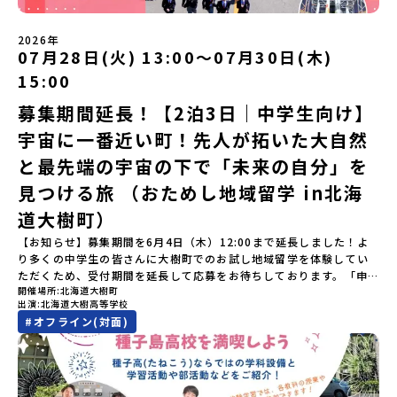
いたします。今回のフィールドは「北海道平取町（びらとりちょ
（AM）「1日目の振り返り」「ワークショップ」 -ゲスト講師によ
う）」北海道の南に位置する平取町（びらとりちょう）。壮大な自
るワークショプ「全体の振り返りワーク」 -みんなで振り返り対話
然と「アイヌ文化」が継承されている町として広く知られていま
（PM）「ランチ/お土産タイム」解散※天候の状況や参加人数によ
2026年
す。町名の「平取（びらとり）」は、アイヌ語「ピラ・ウトゥル」
07月28日(火) 13:00〜07月30日(木)
ってプログラムを変更する場合がございます。参加概要【開催場
（崖の間を意味）という言葉から名付けられました。見上げるほど
所】佐賀県 有田町（ありたちょう）【実施日程】7月4日（土）〜7
15:00
大きな山々が連なる「幌尻岳（ぽろしりだけ）」の景色は絶景！日
月5日（日）※参加が確定した方には6月5日（金） 18:30～20:00に
本一の広さを誇る「すずらん」が咲く花畑や、和牛がのんびりと過
「参加者向け事前オンライン研修」をご案内する予定です。必ず参
募集期間延長！【2泊3日｜中学生向け】
ごす放牧地。日本一の清流に選ばれたこともある、ヤマメやニジマ
加をお願いします。【集合場所・時間】7月4日(土) 12：00 JR有田
宇宙に一番近い町！先人が拓いた大自然
スが泳ぐ「沙流川（さるがわ）」。他の地域では見ることのできな
駅※12：00までにJR有田駅に到着する便で手配ください。【解散場
い圧倒的スケールの自然を味わうことができます。さらに、源義経
所・時間】7月5日(日) 13：00頃 JR有田駅【対象】中学2年生、中
と最先端の宇宙の下で「未来の自分」を
（みなもとのよしつね）とも縁が深いとされている地域で、義経を
学3年生【宿泊先】ありこや（佐賀県西松浦郡有田町）※地域みらい
祀った神社や公園などが存在し、アイヌ民族と日本の歴史を交差す
見つける旅 （おためし地域留学 in北海
留学生が活用している宿泊施設（シェアハウス）です。※1室1名で
る瞬間を肌で体感できる町です。北の大地で育まれた「アイヌ文
宿泊いただく予定です。 【旅行代金】無料※旅行代金に含まれる費
道大樹町）
化」とは？「アイヌ」の文化は北海道を中心とした北部周辺で、先
用のうち、以下の内容が無料となります：・宿泊費（1泊分）・プロ
住民族である「アイヌ民族」によって大切に育まれてきた文化で
グラム内のアクティビティ・体験費用・一部の食事代*以下の費用は
【お知らせ】募集期間を6月4日（木）12:00まで延長しました！よ
す。日本語とは異なる響きを持つ「アイヌ語」や、自然界のあらゆ
参加者のご負担となります・集合場所までの往復交通費・お土産代
り多くの中学生の皆さんに大樹町でのお試し地域留学を体験してい
る物に「魂」が宿ると考える「精神文化」、祭りや家庭での行事な
や自由時間の個人飲食費などの個人的費用【募集人数】最大5名（お
ただくため、受付期間を延長して応募をお待ちしております。「申
どに踊られる「古式舞踊」、独特の文様による刺繍（ししゅう）、
開催場所
北海道大樹町
申し込み多数の場合は抽選の上決定）【参加者決定】お申し込み多
し込みのタイミングを逃してしまった」という方も、この機会にぜ
木彫り等の工芸など、ユニークな文化が存在します。アイヌ文化で
出演
北海道大樹高等学校
数の場合は、締め切り後1週間を目途に当落結果をご連絡いたしま
ひ一歩踏み出してみませんか？※都合により締め切りを早める場合
は、人間のまわりに存在する生き物や自然のチカラ、暮らしの道具
#
オフライン(対面)
す。【申し込み受付期間】5月7日(木)12：00 から 5月21日(木)
がございます。お早目にご応募ください！-------------------------
のうち、人間にとって大切な役割を持っているものを「カムイ」と
12：00まで疑問も不安もワクワクに変える！「おためし地域留学」
-------------------＼返還不要・3年間最大72万／💡北海道の高校留
呼んでいます。いつも自分たちを見守ってくれているもの、例え
ステップアップ説明会プログラムの内容を詳しく知りたい方や、お
学に【毎月2万円】の給付型奨学金～夢に向かって一歩踏み出す、あ
ば、身近な動植物や、暮らしに欠かせない火、水、風、そして雄大
申し込みを迷われている方向けにZoomでのオンライン配信を行い
なたの未来を応援！～ 詳細・条件はこちらから------------------
な山や川などもすべて「カムイ」です。この文化と精神性をテーマ
ます。知りたい情報のレベルに合わせて、以下の2つのステップをご
--------------------------ーーーーーーーーーーーーーーーーーー