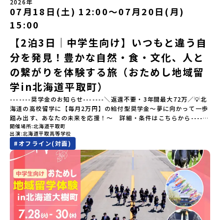
体験」のプログラム開催情報を公式LINEにて配信中！ぜひご登録く
2026年
「日本の20世紀遺産」に認定されるなど日本を代表する伝統工芸の
07月18日(土) 12:00〜07月20日(月)
ださい♪気になることや不安な点は、LINEから気軽にご相談くださ
町です。さらに、有田町には「日本の棚田百選」に選ばれた「岳の
い。👉 【LINE登録はこちら】
15:00
棚田（たなだ）」や「名水百選」や「水源の森百選」に選ばれた
「竜門峡（りゅうもんきょう）」など、思わず立ち止まりたくなる
【2泊3日｜中学生向け】いつもと違う自
ような自然も広がり、歴史・文化・自然が重なり合う、“本物”に出
分を発見！豊かな自然・食・文化、人と
会える場所です。そんな歴史・文化が豊かな佐賀県有田町で実際に
町を歩きながら学ぶフィールドワークをしたり、有田焼づくりに関
の繋がりを体験する旅（おためし地域留
わる職人、町で暮らすプロデザイナー、地元の高校で学ぶ生徒など
と交流しながら「伝統的なものづくり」や「未来のデザイン」を一
学in北海道平取町）
緒に探求できます。ただ体験するだけじゃなくて、 “どうしてこの形
-------奨学金のお知らせ-------＼返還不要・3年間最大72万／💡北
なんだろう？” “自分だったらどんなデザインにする？” そんなふう
海道の高校留学に【毎月2万円】の給付型奨学金～夢に向かって一歩
に考える時間も、このプログラムの大切なポイントです。ここで出
踏み出す、あなたの未来を応援！～ 詳細・条件はこちらから------
会う人や体験が、自分の「好き」や「未来」につながるかもしれま
開催場所
北海道平取町
---------------------------＜体験費・宿泊費が無料＞累計3,000万
せん。この町でしかできない、ちょっと特別な体験を、ぜひ楽しん
出演
北海道平取高等学校
部以上販売された大人気マンガ「ゴールデンカムイ」の実写版映画
でみませんか？体験のおすすめポイント体験プログラム内容（予
#
オフライン(対面)
に登場する町！北海道の「アイヌ文化継承の地」で自然や食を体験
定）＜１日目＞（PM）「オリエンテーション・自己紹介ワーク」
してみませんか？「地元以外の地域の暮らしが気になる。いつか留
「有田工業高校見学」 -陶芸技術をまなぶ！「セラミック科」のま
学してみたい！」「アイヌ文化の歴史や、マンガに登場する世界を
なび場を体験 -デザインセンスをまなぶ！「デザイン科」のまなび
自分の手で探求したい！」「自然が好きでもっと触れてあそびた
場を体験「フィールドワーク」 -有田の歴史ある名所巡り -有田
い！」そんな中学生のみなさんにおすすめ！「おためし地域留学体
の歴史的な町並みを体感する「有田焼絵付けアクティビティ」 -職
験」は、日本全国約200の高校と連携し、地域の枠を超えて学校生活
人さんからまなぶ！有田焼伝統の「絵付け」体験ワークショップ
を送る「地域みらい留学」をプチ体験できるプログラムです。はじ
（協力：clay studio）「みんなで楽しもう！BBQ」 -BBQづく
めてのひとり旅でも安心！現地でもスタッフがしっかりとサポート
り -仲間や地元の高校生、町の大人たちと交流・対話＜２日目＞