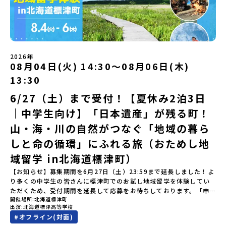
無料となります：・宿泊費（2泊分）・プログラム内のアクティビテ
になる。いつか留学してみたい！」そんな中学生のみなさんにおす
ただいた方の中から抽選の上、締め切り日から1週間を目途に、お申
にチャレンジ -竹灯籠づくりを創って灯りをともす「みんなで
ィ・体験費用・一部の食事代*以下の費用は参加者のご負担となりま
すめ！「おためし地域留学体験」は、日本全国約200の高校と連携し
し込み時に記入いただいたメールアドレス宛に「当選／落選メー
BBQ」「2日目の振り返り会」＜3日目＞（AM）「3日間の振り返り
す・集合場所までの往復交通費・お土産代や自由時間の個人飲食費
ながら地域の枠を超えて学校生活を送ることができる「地域みらい
ル」をお送りいたします。当選者は、メールに記載された「当選確
ワーク」 -みんなで振り返り対話（PM） 13:00頃 解散（出水駅）
などの個人的費用【募集人数】最大10名（お申し込み多数の場合は
留学」をプチ体験できるプログラムです。はじめてでも安心！現地
認フォーム」に３日以内に回答いただき、確認フォームの提出をも
※天候の状況や参加人数によってプログラムを変更する場合がござ
抽選の上決定）【参加者決定】お申し込み多数の場合は、締め切り
ではスタッフがしっかりとサポートいたします。今回のフィールド
って参加確定とさせていただきます。当選確認フォームの期日まで
います。参加概要【開催場所】鹿児島県出水市【実施日程】8月3日
後1週間を目途に当落結果をご連絡いたします。【申し込み受付期
は「岩手県八幡平市（はちまんたいし）」岩手県八幡平市（はちま
にご回答いただけない場合は、当選を取り消しとさせていただきま
（月）〜 8月5日（水）※参加が確定した方には7月7日(火) 18:30-
2026年
間】申込期間が延長になりました！5月7日(木)12：00 から 6月4日
んたいし）は北西部にあり、秋田県との県境にある自然豊かな町で
08月04日(火) 14:30〜08月06日(木)
す。当選取り消しがあった場合は、繰り上げ当選者へご連絡させて
20:00に「参加者向け事前オンライン会」をご案内する予定です。必
(木) 12：00まで疑問も不安もワクワクに変える！「おためし地域留
す。町の約83％は「森林」！標高1,000mを超える山岳地帯や高原
いただきます。登録メールアドレスの変更をご希望の場合は下記の
ず参加をお願いします。【集合場所・時間】出水駅 8月3日(月)
学」ステップアップ説明会プログラムの内容を詳しく知りたい方
13:30
もあり緑が豊かな大自然を感じることができ、新緑、山菜の春、花
地域みらい留学公式LINEよりご連絡をお願いします。※受信制限設
13:30 集合【解散場所・時間】出水駅 8月5日(水) 12:00 解散【対
や、お申し込みを迷われている方向けにZoomでのオンライン配信
の夏、紅葉の秋、スキーや樹氷の冬と四季ごとに美しい景色を見る
定をしていると、通知メールをお受け取りいただけません。その場
象】中学生2～3年生【宿泊先】現在調整中※1室に複数名(同性)で宿
6/27（土）まで受付！【夏休み2泊3日
を行います。知りたい情報のレベルに合わせて、以下の2つのステッ
ことのできるユニークな町です。「十和田八幡平（とわだはちまん
合は、「@miratabi.jp」からのメールを受信できるよう設定をお願
泊いただく予定です。【旅行代金】無料※旅行代金に含まれる費用
プをご活用ください。【STEP 1】全体オンライン説明会（アーカイ
｜中学生向け】「日本遺産」が残る町！
たい）国立公園」では登山やトレッキング、「安比高原（あっぴこ
いいたします。※結果に関する個別のお問合せにはお答えしており
のうち、以下の内容が無料となります：・宿泊費（2泊分）・プログ
ブ動画を公開中！）〜まずは「おためし地域留学」を知りたい方
うげん）スキー場」は日本国内最大級のスキーリゾートとして有名
ませんので、ご了承ください。・お申し込みについてお申込はお一
ラム内のアクティビティ・体験費用・一部の食事代*以下の費用は参
へ〜日本全国20以上の地域から選んで参加できる「おためし地域留
山・海・川の自然がつなぐ「地域の暮ら
で、一年中自然アクティビティを楽しむことができます！そして八
人様1回限りです。PC・スマートフォンからお申込ください。申込
加者のご負担となります・集合場所までの往復交通費・お土産代や
学」の全体像や魅力について、説明会を開催しました。中学生一人
幡平市にある「松川地熱発電所」は、日本で初めて「地球のチカラ
しと命の循環」にふれる旅（おためし地
後の内容変更はできません。お申込時は、メールアドレスの入力間
自由時間の個人飲食費などの個人的費用【募集人数】最大10名（お
での参加にあたり、保護者様が特に気になる「安全面」や「事務局
を電気に変えた」場所！八幡平の地下からわき出す蒸気をそのまま
違いにご注意ください。・宿泊について１室に複数(同性2～4名程
申し込み多数の場合は抽選の上決定）【参加者決定】お申し込み多
のサポート体制」についても詳しく解説しています。ぜひ、ご自宅
域留学 in北海道標津町）
電気に変える「地球・自然にやさしい最先端のエネルギー」を生み
度)で宿泊いただく予定です。・食事アレルギー対応について個別の
数の場合は、締め切り後1週間を目途に当落結果をご連絡いたしま
からお気軽にご視聴ください。🎬 [アーカイブ動画を視聴す
出す挑戦をしてきた町です。今回のプログラムでは、この松川地熱
詳細なアレルギー対応希望にはお応えしかねる場合がございます。
す。【申し込み受付期間】6月1日(月)12：00 から 6月15日(月)
【お知らせ】募集期間を6月27日（土）23:59まで延長しました！よ
る]YouTube：https://youtu.be/Yt8nd04aNgA?
発電所から吹き出す地熱蒸気を使った「アート体験」をすることが
対応が必要な場合は必ず事前にご相談ください。・参加取消や急遽
12：00まで疑問も不安もワクワクに変える！「おためし地域留学」
り多くの中学生の皆さんに標津町でのお試し地域留学を体験してい
si=e5erbspvwz5O8_uF 【STEP 2】大樹町プログラム説明会〜
できます。世界でここだけ！地球のチカラを使った幻想的なグラデ
参加できなくなった場合について参加決定後の参加お取り消しはご
ステップアップ説明会プログラムの内容を詳しく知りたい方や、お
ただくため、受付期間を延長して応募をお待ちしております。「申
「大樹町」の内容を具体的に深掘りしたい方へ〜全体説明を聞いた
ーションのアートづくりをぜひ体験してみてください！さらに八幡
遠慮下さい。やむを得ないお取り消しの場合はお早めに事務局まで
開催場所
北海道標津町
申し込みを迷われている方向けにZoomでのオンライン配信を行い
し込みのタイミングを逃してしまった」という方も、この機会にぜ
うえで、「大樹町では具体的に何をするの？」「どんな町なの？」
平市は自然（山）の恵みを生かした料理がとても美味しい地域で
出演
北海道標津高等学校
ご連絡ください。・キャンセルポリシーやむを得ない参加お取り消
ます。知りたい情報のレベルに合わせて、以下の2つのステップをご
ひ一歩踏み出してみませんか？※都合により締め切りを早める場合
という疑問にお答えする説明会です。大樹町ならではの豊かな文化
す。みなさんの地元の味とは違う「岩手の郷土料理」を味わって楽
#
オフライン(対面)
しの場合、以下のルールに沿って対応させていただきます。ご了承
活用ください。【STEP 1】全体オンライン説明会（アーカイブ動画
がございます。お早目にご応募ください！-------奨学金のお知らせ-
や、2泊3日のプログラムの中身をたっぷりとお伝えします。日
しんでください🎵今回はこの大自然や文化が魅力的な八幡平市で、