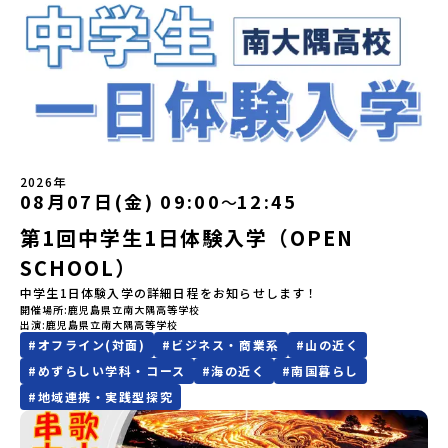
ください。プログラム開催日の前日＜7月17日＞から、【キャンセル
を公開中！）〜まずは「おためし地域留学」を知りたい方へ〜日本
------＼返還不要・3年間最大72万／💡北海道の高校留学に【毎月2
時： 5月13日(水) 19：00〜19：40内 容： 大樹町ってどんなとこ
日本全国から集まる中学生や「平舘（たいらだて）高校」の高校生
のご連絡日：お支払いいただく旅行代金】・21日目にあたる日以
全国20以上の地域から選んで参加できる「おためし地域留学」の全
万円】の給付型奨学金～夢に向かって一歩踏み出す、あなたの未来
ろ？プログラム詳細解説、質疑応答お申し込み：https://c-
と一緒にさまざまなアクティビティを体験していただきます。他に
前：無料・20日目-8日目：20％・7日目-2日目：30％・プログラム
体像や魅力について、説明会を開催しました。中学生一人での参加
を応援！～ 詳細・条件はこちらから-----------------------------
mirai.jp/events/002112お気軽にどうぞ！「はじめての一人旅だ
はないスペシャルな魅力がギュッと詰まった岩手県八幡平市で五感
開始日の前日：40％・プログラム開始日当日：50％・ご連絡無しで
にあたり、保護者様が特に気になる「安全面」や「事務局のサポー
----＜体験費・宿泊費が無料！＞一万年前から続く自然と人の暮らし
けど大丈夫？」「どんな体験ができるの？」そんな保護者様の不安
を使いながら、まちの魅力を一緒に探究してみませんか？地域と一
の不参加またはプログラム開始後の解除：100％・催行中止について
ト体制」についても詳しく解説しています。ぜひ、ご自宅からお気
が今も残る町！広大な自然と生き物とともに生きる豊かさに触れ、
や、中学生のみなさんの素朴な疑問にスタッフが直接お答えしま
体になり「開拓者精神」を育む！「平舘（たいらだて）高校」と
天候などの状況等によって開催を見合わせる可能性があります。そ
軽にご視聴ください。🎬 [アーカイブ動画を視聴する]YouTube：
まちの暮らしを一緒に体験してみませんか？「地元以外の地域の暮
す。チャットでの質問も可能ですので、ぜひご自宅からリラックス
は？今回のプログラムを一緒に過ごしてくれる高校生は「平舘（た
の場合は原則、開催日1週間前までにご連絡いたします。又、最少催
https://youtu.be/Yt8nd04aNgA?si=e5erbspvwz5O8_uF
らしが気になる。いつか留学してみたい！」「大自然と生き物が好
してご参加ください。▼お申し込み前に必ずご確認ください・参加
いらだて）高校」の生徒たち。この高校の特徴は「地域と一体にな
行人数に達しなかった場合は、開催日3週間前までに催行中止の旨を
【STEP 2】出水市・出水工業高校プログラム説明会〜「出水市・出
き！興味がある！」「自分の進学や将来の可能性をもっとひらきた
規約への同意プログラムへの参加申し込みいただく前に、「お申し
った探究教育」と「自分で考えて動くチカラを大切にしている」こ
メールにてご連絡いたします。・よくあるご質問その他、よくある
水工業高校」の内容を具体的に深掘りしたい方へ〜全体説明を聞い
い！」そんな中学生のみなさんにおすすめ！「おためし地域留学体
込みに関する各規約」への同意が必須となります。ご確認くださ
と。地元の地熱発電や観光などの産業や文化のテーマで、生徒たち
ご質問についてはこちらをご確認ください。運営団体について＜プ
たうえで、「出水市では具体的に何をするの？」「どんな町な
験」は、日本全国約200の高校と連携し、地域の枠を超えて学校生活
い。・抽選による参加者決定についてお申込みいただいた方の中か
2026年
自身が「探究プロジェクト」を企画し取り組むユニークな高校で
ログラム主催：一般財団法人地域・教育魅力化プラットフォーム＞
の？」という疑問にお答えする説明会です。出水市ならではの豊か
を送る「地域みらい留学」をプチ体験できるプログラムです。はじ
08月07日(金) 09:00
12:45
ら抽選の上、締め切り日から1週間を目途に、お申し込み時に記入い
〜
す。机の上で勉強するだけではない、実践的な探究やフィールドワ
「意志ある若者にあふれる持続可能な地域・社会をつくる」という
な文化や、2泊3日のプログラムの中身をたっぷりとお伝えします。
めてのひとり旅でも安心！現地でもスタッフがしっかりとサポート
ただいたメールアドレス宛に「当選／落選メール」をお送りいたし
ークを楽しむことができます。今回は、そんなエネルギッシュに活
ビジョンを掲げ、2017年3月に島根県に設立した教育事業団体で
第1回中学生1日体験入学（OPEN
日 時： 6月9日日(水)19:00-19:45内 容： 出水市ってどんなとこ
いたします。今回のフィールドは「北海道 標津町（しべつちょ
ます。当選者は、メールに記載された「当選確認フォーム」に３日
躍する高校生と一緒に交流したり対話をしながら、町の文化・料理
す。日本全国約200の高校と連携しながら、中学卒業後に地域の枠を
ろ？プログラム詳細解説、質疑応答お申し込み：https://c-
う）」北海道の東に位置する標津町（しべつちょう）は人口 約
以内に回答いただき、確認フォームの提出をもって参加確定とさせ
SCHOOL）
を楽しみ、高校での活動のイメージをもつことができる絶好の機
越えて生徒一人ひとりの夢や価値観に合った地域・学校で1〜3年間
mirai.jp/events/091247お気軽にどうぞ！「はじめての一人旅だ
4,600人の町。東の水平線の奥に見えるのは北方領土の国後島（くな
ていただきます。当選確認フォームの期日までにご回答いただけな
会！この地域でしか味わえない豊かな体験をぜひ楽しんでください
過ごすことができるシステム「地域みらい留学」をはじめとした、
けど大丈夫？」「どんな体験ができるの？」そんな保護者様の不安
しりとう）、西には世界遺産に認定されている秘境・知床半島（し
中学生1日体験入学の詳細日程をお知らせします！
い場合は、当選を取り消しとさせていただきます。当選取り消しが
🎵体験のおすすめポイント体験プログラム内容（予定）＜1日目＞
教育事業や地域活性モデルをつくり続けています。名 称：一般財
や、中学生のみなさんの素朴な疑問にスタッフが直接お答えしま
れとこはんとう）、鶴や白鳥など珍しい野鳥の宝庫である野付半島
開催場所
鹿児島県立南大隅高等学校
あった場合は、繰り上げ当選者へご連絡させていただきます。登録
（PM）「オリエンテーション」「地熱染色・発電所見学」 -八幡
団法人地域・教育魅力化プラットフォーム設 立：2017年3月代表
出演
鹿児島県立南大隅高等学校
す。チャットでの質問も可能ですので、ぜひご自宅からリラックス
（のつけはんとう）をながめることができ、ミルクの里の牧草地が
メールアドレスの変更をご希望の場合は下記の地域みらい留学公式
平市の自然を知る -地球のチカラを使ったアートづくり「ペンショ
者：岩本 悠所在地：〒690-0842 島根県松江市東本町二丁目25-6
#
オフライン(対面)
#
ビジネス・商業系
#
山の近く
してご参加ください。▼お申し込み前に必ずご確認ください・参加
広がる牛の酪農（らくのう）もさかんで、海と緑と川の自然と生き
LINEよりご連絡をお願いします。※受信制限設定をしていると、通
ンで夕食」「1日目の振り返り」「星空観察」※希望者＜2日目＞
みらいBASE2階 その他所在地公式HP：http://c-platform.or.jp/
規約への同意プログラムへの参加申し込みいただく前に、「お申し
物が豊かな町です！標津町はさらに「鮭（さけ）の聖地」としても
知メールをお受け取りいただけません。その場合は、
#
めずらしい学科・コース
#
海の近く
#
南国暮らし
（AM）「平舘（たいらだて）高校見学」 -高校生活をイメージし
お問い合わせ先担当：小川・小原E-mail：info@miratabi.jp「お
込みに関する各規約」への同意が必須となります。ご確認くださ
有名。江戸時代には将軍家にも贈られたほどで、今では「日本遺
「@miratabi.jp」からのメールを受信できるよう設定をお願いいた
#
地域連携・実践型探究
よう「郷土料理・BBQ」 -高校生・地元の方と交流を深める
ためし地域留学体験」のプログラム開催情報を公式LINEにて配信
い。・抽選による参加者決定についてお申込みいただいた方の中か
産」に登録されています。一万年前から続く伝統的な「鮭」の産業
します。※結果に関する個別のお問合せにはお答えしておりません
（PM）「“八幡平市”体感ワークショップ」 -あけびづるで表札づく
中！ぜひご登録ください♪地域みらい留学公式LINE
ら抽選の上、締め切り日から1週間を目途に、お申し込み時に記入い
とともに人々の豊かな暮らしがあります。一万年前の縄文時代か
ので、ご了承ください。・お申し込みについてお申込はお一人様1回
り -学校周辺散策「ペンションで夕食」「2日目の振り返り」 -みん
ただいたメールアドレス宛に「当選／落選メール」をお送りいたし
ら、人々の間で大切に守り受け継がれ、厳しい大自然と向き合い、
限りです。PC・スマートフォンからお申込ください。申込後の内容