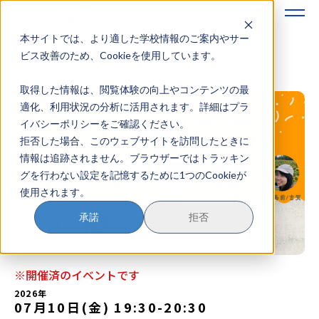
本サイトでは、より適した学校情報のご案内やサー
地域みらい留学のすすめかた
ビス改善のため、Cookieを使用しています。
取得した情報は、閲覧体験の向上やコンテンツの最
地域みらい留学とは
適化、利用状況の分析に活用されます。詳細はプラ
イバシーポリシーをご確認ください。
学校を探す
拒否した場合、このウェブサイトを訪問したときに
情報は追跡されません。ブラウザーではトラッキン
イベントを探す
グを行わない設定を記憶するために1つのCookieが
使用されます。
おためし地域留学
承諾
拒否
マガジン
奨学金について
※開催済のイベントです
2026年
07月10日(金) 19:30
-
20:30
？
イベント参加方法