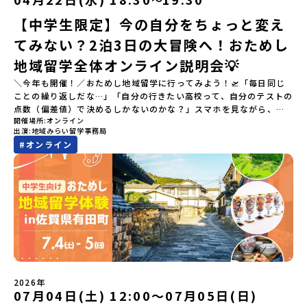
【中学生限定】今の自分をちょっと変え
てみない？2泊3日の大冒険へ！おためし
地域留学全体オンライン説明会💡
＼今年も開催！／おためし地域留学に行ってみよう！🛫「毎日同じ
ことの繰り返しだな…」「自分の行きたい高校って、自分のテストの
点数（偏差値）で決めるしかないのかな？」スマホを見ながら、進
開催場所
オンライン
路にモヤモヤしているそこのあなたへ！👀テストの点数ではなく、
出演
地域みらい留学事務局
あなたの「ワクワク（＝自分軸）」で進路を選ぶ。そんな新しい選
#
オンライン
択肢が、「地域みらい留学」です。「でも、いきなり知らない土地
の高校に進学するなんて不安…」そんな人のために、2泊3日で気軽
にプチ体験できる【おためし地域留学】の魅力を凝縮したオンライ
ン説明会のアーカイブ（録画）を公開中です！✨＼🔥ここがすごい！
🔥／おためし地域留学 3つのワクワク🔥🔥 ①スマホじゃわからない
「圧倒的な感動」！教科書を読むだけじゃわからない、その地域な
らではの大自然や歴史を「五感」でフル体験！カヌーに乗ったり、
伝統文化に触れたり、本物の冒険が待っています！🔥 ②「初めまし
て」が「一生の友達」に変わる！全国から「新しいことに挑戦した
い！」「今の自分を変えたい！」と思っている同世代の中学生が大
集合！地元の高校生と一緒にご飯を食べて語り合えば、たった数日
2026年
で最高の仲間になる！🔥 ③宿泊費・体験費はなんと【無料】！親元
07月04日(土) 12:00〜07月05日(日)
を離れる初めての一人旅でも大丈夫。頼れるスタッフがしっかりサ