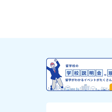
ライン説明会（アーカイブ配信）2026年4
日に開催された説明会の録画をご覧いただ
す。この動画を見れば、あなたの「なんと
安」が「絶対に行ってみたい！」に変わる
お家からリラックスして視聴してみてくだ
😊▶︎全体説明会のアーカイブはこちら（
イブを視聴する）YouTube：
https://youtu.be/Yt8nd04aNgA?
si=e5erbspvwz5O8_uF【アーカイブ
おためし地域留学の魅力・メリット・202
度、日本全国20以上の対象地域について
のサポート体制・質疑応答※各地域の詳細
グラムは、以下の【STEP2】個別説明会
介しています。ーーーーーーーーーーーー
ーーーーーーーーー💡疑問も不安もワク
える！2つのステップ知りたいことに合わ
2つの説明会をご活用ください！【STEP
オンライン説明会の視聴（☆上の動画でい
視聴可能です） 〜まずは「おためし地域
を知りたい方へ〜プログラムの全体像や魅
ポート体制について解説します。 【STEP
別プログラム説明会（☆順次ページを公開
す）〜「地域別のプログラム」を具体的に
い方へ〜 「現地では何をするの？」とい