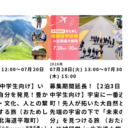
2026年
 12:00〜07月20日
07月28日(火) 13:00〜07月30日
(木) 15:00
｜中学生向け】い
募集期間延長！【2泊3日｜
自分を発見！豊か
中学生向け】宇宙に一番近
・文化、人との繋
町！先人が拓いた大自然と
する旅（おためし
先端の宇宙の下で「未来の
n北海道平取町）
分」を見つける旅 （おため
知らせ-------＼返還不要・3