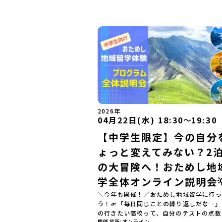
2026年
04月22日(水) 18:30
〜
19:30
【中学生限定】今の自分
ょっと変えてみない？2泊
の大冒険へ！おためし地
学全体オンライン説明会
＼今年も開催！／おためし地域留学に行っ
う！🛫「毎日同じことの繰り返しだな…
の行きたい高校って、自分のテストの点数
開催場所
オンライン