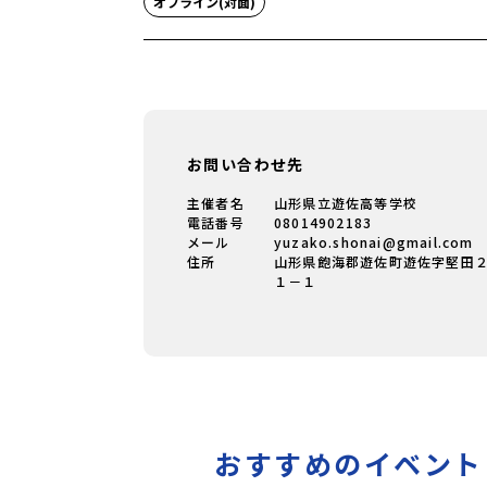
オフライン(対面)
お問い合わせ先
主催者名
山形県立遊佐高等学校
電話番号
08014902183
メール
yuzako.shonai@gmail.com
住所
山形県飽海郡遊佐町遊佐字堅田
１－１
おすすめのイベント