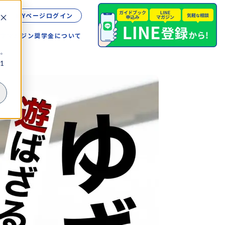
MYページログイン
留学
マガジン
奨学金について
。
1