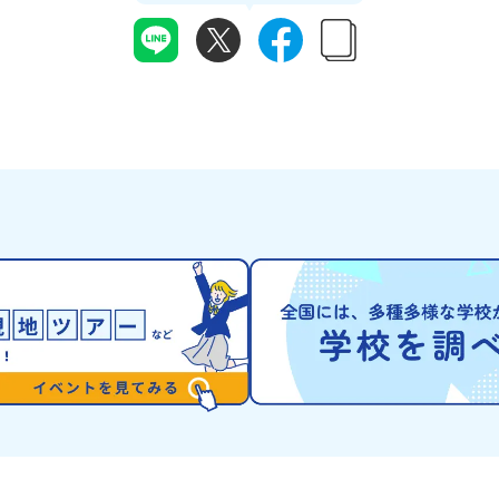
から名付けられま
月22
を代表する伝統工芸の町です。さらに、有田町に
が連なる「幌尻岳
けま
は「日本の棚田百選」に選ばれた「岳の棚田（た
景！日本一の広さ
なく不
なだ）」や「名水百選」や「水源の森百選」に選
や、和牛がのんび
はず💡
ばれた「竜門峡（りゅうもんきょう）」など、思
流に選ばれたこと
さいね
わず立ち止まりたくなるような自然も広がり、歴
ぐ「沙流川（さる
アーカ
史・文化・自然が重なり合う、“本物”に出会え
とのできない圧倒
る場所です。そんな歴史・文化が豊かな佐賀県有
ができます。さら
田町で実際に町を歩きながら学ぶフィールドワー
ね）とも縁が深い
内容】・
クをしたり、有田焼づくりに関わる職人、町で暮
った神社や公園な
6年
らすプロデザイナー、地元の高校で学ぶ生徒など
の歴史を交差する
・安心
と交流しながら「伝統的なものづくり」や「未来
北の大地で育まれ
なプロ
のデザイン」を一緒に探求できます。ただ体験す
ヌ」の文化は北海
にて紹
るだけじゃなくて、 “どうしてこの形なんだろ
住民族である「ア
ーーー
う？” “自分だったらどんなデザインにする？”
れてきた文化です
ワクに変
そんなふうに考える時間も、このプログラムの大
「アイヌ語」や、
せて、
切なポイントです。ここで出会う人や体験が、自
宿ると考える「精
1】全体
分の「好き」や「未来」につながるかもしれませ
などに踊られる「
つでも
ん。この町でしかできない、ちょっと特別な体験
刺繍（ししゅう）
留学」
を、ぜひ楽しんでみませんか？体験のおすすめポ
クな文化が存在し
力、サ
イント体験プログラム内容（予定）＜１日目＞
まわりに存在する
2】個
（PM）「オリエンテーション・自己紹介ワー
の道具のうち、人
しま
ク」「有田工業高校見学」 -陶芸技術をまな
いるものを「カム
知りた
ぶ！「セラミック科」のまなび場を体験 -デザ
分たちを見守って
う疑問