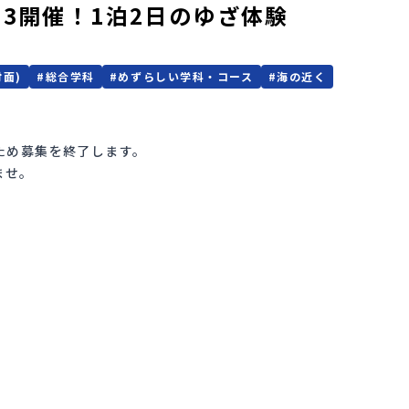
-3開催！1泊2日のゆざ体験
対面)
#
総合学科
#
めずらしい学科・コース
#
海の近く
ため募集を終了します。
ませ。