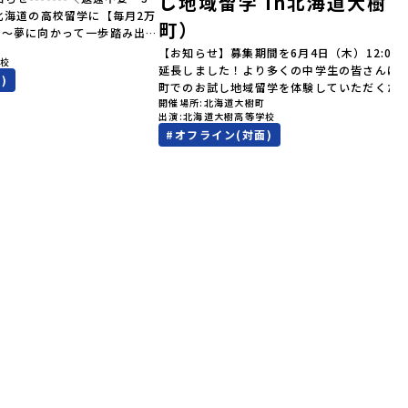
し地域留学 in北海道大樹
北海道の高校留学に【毎月2万
町）
金～夢に向かって一歩踏み出
町
を応援！～ 詳細・条件はこち
【お知らせ】募集期間を6月4日（木）12:00
学校
--------------------＜体験
延長しました！より多くの中学生の皆さんに
)
累計3,000万部以上販売され
町でのお試し地域留学を体験していただくた
ゴールデンカムイ」の実写版映
開催場所
北海道大樹町
受付期間を延長して応募をお待ちしておりま
出演
北海道大樹高等学校
北海道の「アイヌ文化継承の
「申し込みのタイミングを逃してしまった」
#
オフライン(対面)
体験してみませんか？「地元以
う方も、この機会にぜひ一歩踏み出してみま
が気になる。いつか留学してみ
か？※都合により締め切りを早める場合がご
文化の歴史や、マンガに登場す
ます。お早目にご応募ください！-------------
で探求したい！」「自然が好き
-----------------------------＼返還不要・3
そびたい！」そんな中学生のみ
間最大72万／💡北海道の高校留学に【毎月2
！「おためし地域留学体験」
円】の給付型奨学金～夢に向かって一歩踏み
0の高校と連携し、地域の枠を
す、あなたの未来を応援！～ 詳細・条件は
送る「地域みらい留学」をプチ
らから-------------------------------------
ラムです。はじめてのひとり旅
----ーーーーーーーーーーーーーーーーーー
もスタッフがしっかりとサポー
ーーーーーーーーーーーー＜体験費・宿泊費
回のフィールドは「北海道平取
料！＞民間ロケットの打ち上げ成功で話題に
う）」北海道の南に位置する平
た町！ 北海道の「宇宙版シリコンバレー」を
ょう）。壮大な自然と「アイヌ
指す大樹町で、最先端テクノロジーとどこま
ている町として広く知られてい
続く大自然を肌で感じてみませんか？「地元
取（びらとり）」は、アイヌ語
の地域の暮らしが気になる。いつか留学して
」（崖の間を意味）という言葉
い！」「自分の進学や将来の可能性をもっと