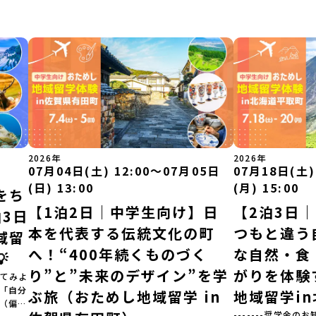
2026年
2026年
07月04日(土) 12:00〜07月05日
07月18日(土)
(日) 13:00
(月) 15:00
をち
【1泊2日｜中学生向け】日
【2泊3日
3日
本を代表する伝統文化の町
つもと違う
域留
へ！“400年続くものづく
な自然・食

り”と”未来のデザイン”を学
がりを体験
てみよ
」「自分
ぶ旅（おためし地域留学 in
地域留学i
（偏差
-------奨学金のお