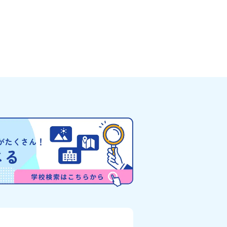
した。見上げるほど大きな山々
きたい！ 」「自然が好きでもっと触れてあそび
（ぽろしりだけ）」の景色は絶
たい！」そんな中学生のみなさんにおすすめ
を誇る「すずらん」が咲く花畑
「おためし地域留学体験」は、日本全国約20
りと過ごす放牧地。日本一の清
高校と連携し、地域の枠を超えて学校生活を
もある、ヤマメやニジマスが泳
「地域みらい留学」をプチ体験できるプログ
がわ）」。他の地域では見るこ
です。はじめてのひとり旅でも安心！現地で
的スケールの自然を味わうこと
タッフがしっかりとサポートいたします。今
に、源義経（みなもとのよしつ
フィールドは「北海道 大樹町（たいきちょ
とされている地域で、義経を祀
う）」北海道の東部、十勝の南部に位置する
どが存在し、アイヌ民族と日本
町（たいきちょう）。西に日高山脈（ひだか
瞬間を肌で体感できる町です。
みゃく）が連なり、東は太平洋に面した自然
た「アイヌ文化」とは？「アイ
な町です。酪農を主体とした農業や漁業、林
道を中心とした北部周辺で、先
盛んであると同時に、「宇宙に一番近い町」
イヌ民族」によって大切に育ま
て航空宇宙産業の誘致を進めるユニークな顔
。日本語とは異なる響きを持つ
っています 。見上げるほど大きな山々が連な
自然界のあらゆる物に「魂」が
「日高山脈（ひだかさんみゃく）」の絶景！
神文化」、祭りや家庭での行事
ちがのんびりと過ごす放牧地や、海が見える
古式舞踊」、独特の文様による
い温泉。日本一の清流に選ばれたこともある
、木彫り等の工芸など、ユニー
舟川（れきふねがわ）」。 他の地域では見る
ます。アイヌ文化では、人間の
とのできない圧倒的スケールの自然と、新し
生き物や自然のチカラ、暮らし
業が交差する瞬間を肌で体感できる町です。
間にとって大切な役割を持って
大地で脈々と受け継がれる 「フロンティアス
イ」と呼んでいます。いつも自
リッツ」を体感！ 「フロンティアスピリッツ
くれているもの、例えば、身近
（開拓者精神）」は、大樹町の開拓時代から