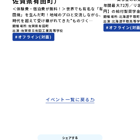
佐賀県有田町）
見なが
年間最大72万／
へ！👀
＜体験費・宿泊費が無料！＞世界でも有名な「有
円】の給付型奨学
ク（＝
田焼」を生んだ町！地域のプロと交流しながら、
開催場所
北海道平取
す、あなたの未来
択肢
時代を超えて受け継がれてきた”ものづく
出演
北海道平取高等
らから-------------
きなり
開催場所
佐賀県有田町
り”や”デザイン”を探求しませんか？「地元以外
#
オフライン(対面
費・宿泊費が無料＞
…」そ
出演
佐賀県立有田工業高等学校
の暮らしや文化が気になる。いつか留学してみた
た大人気マンガ「
験でき
#
オフライン(対面)
い！」「豊かな自然と伝統文化、町並みに興味が
画に登場する町！
オンラ
ある！」「ものづくりやきれいなデザインが好
地」で自然や食を
です！
き！」そんな中学生のみなさんにおすすめ！「お
外の地域の暮らし
学 3つ
ためし地域留学体験」は、日本全国約200の高校
たい！」「アイヌ
「圧倒
と連携し、地域の枠を超えて学校生活を送る「地
る世界を自分の手
ない、
域みらい留学」をプチ体験できるプログラムで
でもっと触れてあ
」でフ
す。はじめてのひとり旅でも安心！現地でもスタ
なさんにおすすめ
れた
ッフがしっかりとサポートいたします。今回のフ
は、日本全国約20
初めま
ィールドは「佐賀県有田町（ありたちょう）」佐
超えて学校生活を
ら「新
賀県の西部にある有田町は、江戸時代から400年
体験できるプログ
えた
以上続く「窯業（ようぎょう）」の町。 窯（か
イベント一覧に戻る
でも安心！現地で
合！地
ま）で粘土を焼いてつくるものづくりが、この町
トいたします。今
ば、た
の文化として今も受け継がれています。世界でも
町（びらとりちょ
費・体
知られる「有田焼」は、この窯業の中から生まれ
取町（びらとりち
ての一
ました。長い歴史の中で積み重ねられてきた技術
文化」が継承され
りサポ
や工夫、そして“つくる人の想い”が、この町に
ます。町名の「平
ーーー
は残っています。また、文化施設が「日本遺産」
「ピラ・ウトゥル
体オン
シェアする
や「日本の20世紀遺産」に認定されるなど日本