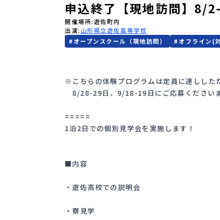
申込終了【現地訪問】8/2
開催場所
遊佐町内
出演
山形県立遊佐高等学校
#
オープンスクール（現地訪問）
#
オフライン(
※こちらの体験プログラムは定員に達しした
8/28-29日、9/18-19日にご応募ください
=====
1泊2日での個別見学会を実施します！
■内容
・遊佐高校での説明会
・寮見学