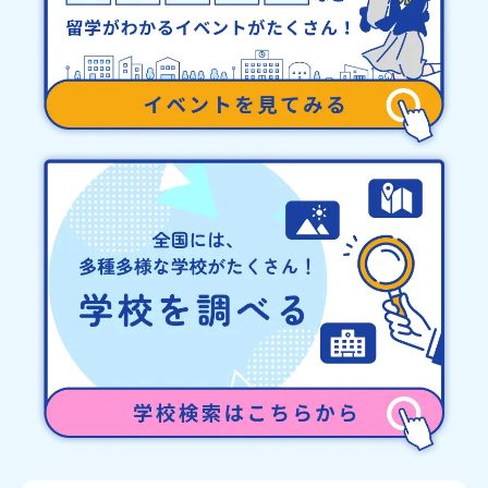
ります。その場合は原則、開催日1週間前までにご連絡いたします。
又、最少催行人数に達しなかった場合は、開催日3週間前までに催行
中止の旨をメールにてご連絡いたします。・よくあるご質問その
他、よくあるご質問についてはこちらをご確認ください。運営団体
について＜プログラム主催：一般財団法人地域・教育魅力化プラッ
トフォーム＞「意志ある若者にあふれる持続可能な地域・社会をつ
くる」というビジョンを掲げ、2017年3月に島根県に設立した教育
事業団体です。日本全国約200の高校と連携しながら、中学卒業後に
地域の枠を越えて生徒一人ひとりの夢や価値観に合った地域・学校
で1〜3年間過ごすことができるシステム「地域みらい留学」をはじ
めとした、教育事業や地域活性モデルをつくり続けています。名
称：一般財団法人地域・教育魅力化プラットフォーム設 立：2017
年3月代表者：岩本 悠所在地：〒690-0842 島根県松江市東本町二
丁目25-6 みらいBASE2階 その他所在地公式HP：http://c-
platform.or.jp/お問い合わせ先担当：小川・小原E-mail：
info@miratabi.jp「おためし地域留学体験」のプログラム開催情報
を公式LINEにて配信中！ぜひご登録ください♪地域みらい留学公式
LINE