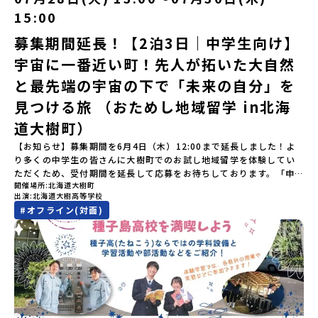
（崖の間を意味）という言葉から名付けられました。見上げるほど
所】佐賀県 有田町（ありたちょう）【実施日程】7月4日（土）〜7
15:00
大きな山々が連なる「幌尻岳（ぽろしりだけ）」の景色は絶景！日
月5日（日）※参加が確定した方には6月5日（金） 18:30～20:00に
本一の広さを誇る「すずらん」が咲く花畑や、和牛がのんびりと過
「参加者向け事前オンライン研修」をご案内する予定です。必ず参
募集期間延長！【2泊3日｜中学生向け】
ごす放牧地。日本一の清流に選ばれたこともある、ヤマメやニジマ
加をお願いします。【集合場所・時間】7月4日(土) 12：00 JR有田
宇宙に一番近い町！先人が拓いた大自然
スが泳ぐ「沙流川（さるがわ）」。他の地域では見ることのできな
駅※12：00までにJR有田駅に到着する便で手配ください。【解散場
い圧倒的スケールの自然を味わうことができます。さらに、源義経
所・時間】7月5日(日) 13：00頃 JR有田駅【対象】中学2年生、中
と最先端の宇宙の下で「未来の自分」を
（みなもとのよしつね）とも縁が深いとされている地域で、義経を
学3年生【宿泊先】ありこや（佐賀県西松浦郡有田町）※地域みらい
祀った神社や公園などが存在し、アイヌ民族と日本の歴史を交差す
見つける旅 （おためし地域留学 in北海
留学生が活用している宿泊施設（シェアハウス）です。※1室1名で
る瞬間を肌で体感できる町です。北の大地で育まれた「アイヌ文
宿泊いただく予定です。 【旅行代金】無料※旅行代金に含まれる費
道大樹町）
化」とは？「アイヌ」の文化は北海道を中心とした北部周辺で、先
用のうち、以下の内容が無料となります：・宿泊費（1泊分）・プロ
住民族である「アイヌ民族」によって大切に育まれてきた文化で
グラム内のアクティビティ・体験費用・一部の食事代*以下の費用は
【お知らせ】募集期間を6月4日（木）12:00まで延長しました！よ
す。日本語とは異なる響きを持つ「アイヌ語」や、自然界のあらゆ
参加者のご負担となります・集合場所までの往復交通費・お土産代
り多くの中学生の皆さんに大樹町でのお試し地域留学を体験してい
る物に「魂」が宿ると考える「精神文化」、祭りや家庭での行事な
や自由時間の個人飲食費などの個人的費用【募集人数】最大5名（お
ただくため、受付期間を延長して応募をお待ちしております。「申
どに踊られる「古式舞踊」、独特の文様による刺繍（ししゅう）、
開催場所
北海道大樹町
申し込み多数の場合は抽選の上決定）【参加者決定】お申し込み多
し込みのタイミングを逃してしまった」という方も、この機会にぜ
木彫り等の工芸など、ユニークな文化が存在します。アイヌ文化で
出演
北海道大樹高等学校
数の場合は、締め切り後1週間を目途に当落結果をご連絡いたしま
ひ一歩踏み出してみませんか？※都合により締め切りを早める場合
は、人間のまわりに存在する生き物や自然のチカラ、暮らしの道具
#
オフライン(対面)
す。【申し込み受付期間】5月7日(木)12：00 から 5月21日(木)
がございます。お早目にご応募ください！-------------------------
のうち、人間にとって大切な役割を持っているものを「カムイ」と
12：00まで疑問も不安もワクワクに変える！「おためし地域留学」
-------------------＼返還不要・3年間最大72万／💡北海道の高校留
呼んでいます。いつも自分たちを見守ってくれているもの、例え
ステップアップ説明会プログラムの内容を詳しく知りたい方や、お
学に【毎月2万円】の給付型奨学金～夢に向かって一歩踏み出す、あ
ば、身近な動植物や、暮らしに欠かせない火、水、風、そして雄大
申し込みを迷われている方向けにZoomでのオンライン配信を行い
なたの未来を応援！～ 詳細・条件はこちらから------------------
な山や川などもすべて「カムイ」です。この文化と精神性をテーマ
ます。知りたい情報のレベルに合わせて、以下の2つのステップをご
--------------------------ーーーーーーーーーーーーーーーーーー
にした大人気マンガ「ゴールデンカムイ」は、累計3000万部以上販
活用ください。【STEP 1】全体オンライン説明会〜まずは「おため
ーーーーーーーーーーーーーー＜体験費・宿泊費が無料！＞民間ロ
売され、2026年3月に映画の続編も公開されるなど注目を集めてい
し地域留学」を知りたい方へ〜日本全国20以上の地域から選んで参
ケットの打ち上げ成功で話題になった町！ 北海道の「宇宙版シリコ
ます。今回は、平取町の中でもアイヌ文化に触れることのできる
加できる「おためし地域留学」の全体像や魅力について、説明会を
ンバレー」を目指す大樹町で、最先端テクノロジーとどこまでも続
「二風谷（にぶたに）コタン」へ出発！アイヌの家や暮らし、食な