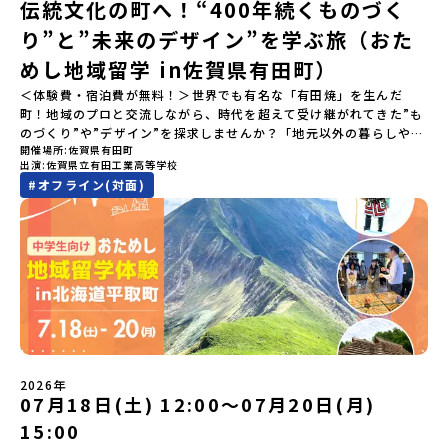
伝統文化の町へ！“400年続くものづく
の動画を見れば、あなたの「なんとなく不安」が「絶対に行ってみ
たい！」に変わるはず💡お家からリラックスして視聴してみてくだ
り”と”未来のデザイン”を学ぶ旅（おた
さいね😊▶︎全体説明会のアーカイブはこちら（アーカイブを視聴す
る）YouTube：https://youtu.be/Yt8nd04aNgA?
めし地域留学 in佐賀県有田町）
si=e5erbspvwz5O8_uF【アーカイブ内容】・おためし地域留学の
＜体験費・宿泊費が無料！＞世界でも有名な「有田焼」を生んだ
魅力・メリット・2026年度、日本全国20以上の対象地域について・
町！地域のプロと交流しながら、時代を超えて受け継がれてきた”も
安心のサポート体制・質疑応答※各地域の詳細なプログラムは、以
のづくり”や”デザイン”を探求しませんか？「地元以外の暮らしや文
下の【STEP2】個別説明会にて紹介しています。ーーーーーーーー
開催場所
佐賀県有田町
化が気になる。いつか留学してみたい！」「豊かな自然と伝統文
ーーーーーーーーーーーーーーーー💡疑問も不安もワクワクに変え
出演
佐賀県立有田工業高等学校
化、町並みに興味がある！」「ものづくりやきれいなデザインが好
る！2つのステップ知りたいことに合わせて、2つの説明会をご活用
#
オフライン(対面)
き！」そんな中学生のみなさんにおすすめ！「おためし地域留学体
ください！【STEP1】全体オンライン説明会の視聴（☆上の動画で
験」は、日本全国約200の高校と連携し、地域の枠を超えて学校生活
いつでも視聴可能です） 〜まずは「おためし地域留学」を知りたい
を送る「地域みらい留学」をプチ体験できるプログラムです。はじ
方へ〜プログラムの全体像や魅力、サポート体制について解説しま
めてのひとり旅でも安心！現地でもスタッフがしっかりとサポート
す。 【STEP2】個別プログラム説明会（☆順次ページを公開しま
いたします。今回のフィールドは「佐賀県有田町（ありたちょ
す）〜「地域別のプログラム」を具体的に知りたい方へ〜 「現地で
う）」佐賀県の西部にある有田町は、江戸時代から400年以上続く
は何をするの？」という疑問にお答えする説明会です。その場所な
「窯業（ようぎょう）」の町。 窯（かま）で粘土を焼いてつくるも
らではのプログラムをたっぷりお伝えします！🚩現在公開中の個別
のづくりが、この町の文化として今も受け継がれています。世界で
説明会はこちらから（順次公開予定）【5/7(木)】北海道平取町
も知られる「有田焼」は、この窯業の中から生まれました。長い歴
【5/8(金)】熊本県芦北町▼おためし地域留学の情報▼おためし地域
史の中で積み重ねられてきた技術や工夫、そして“つくる人の想
留学の情報紹介ページ👉【こちらをクリック】「おためし地域留学
い”が、この町には残っています。また、文化施設が「日本遺産」や
体験」のプログラム開催情報を公式LINEにて配信中！ぜひご登録く
2026年
「日本の20世紀遺産」に認定されるなど日本を代表する伝統工芸の
07月18日(土) 12:00〜07月20日(月)
ださい♪気になることや不安な点は、LINEから気軽にご相談くださ
町です。さらに、有田町には「日本の棚田百選」に選ばれた「岳の
い。👉 【LINE登録はこちら】
15:00
棚田（たなだ）」や「名水百選」や「水源の森百選」に選ばれた