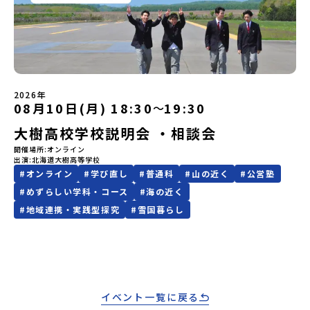
り、保護者様が特に気になる「安全面」や「事務局のサポート体
い場合は、当選を取り消しとさせていただきます。当選取り消しが
紹介します。たくさんの参加をお待ちしております！！【弓削高校
制」についても詳しく解説しています。ぜひ、ご自宅からお気軽に
あった場合は、繰り上げ当選者へご連絡させていただきます。登録
の特徴】・海や山に囲まれた自然豊かな離島にある高校・少人数で
ご視聴ください。🎬 [アーカイブ動画を視聴する]YouTube：
メールアドレスの変更をご希望の場合は下記の地域みらい留学公式
の学校生活、授業・地域と共に取り組む総合的な探究学習・全国で
https://youtu.be/Yt8nd04aNgA?si=e5erbspvwz5O8_uF
LINEよりご連絡をお願いします。※受信制限設定をしていると、通
も珍しい部活動「起業部」・教科指導、検定指導も充実した公営塾
【STEP 2】プログラム説明会〜「標津町」の内容をもっと知りした
知メールをお受け取りいただけません。その場合は、
「ゆめしま未来塾」・新築で開放的な学生寮「ゆめしま寮」疑問や
い方へ〜全体説明を聞いたうえで、「プログラムで何をするの？」
「@miratabi.jp」からのメールを受信できるよう設定をお願いいた
質問がある場合は、いつでも個別相談も可能ですので、お気軽にお
「どんなまちなの？」という疑問にお答えする詳細配信です。2泊3
します。※結果に関する個別のお問合せにはお答えしておりません
申し込みください。詳しくは学校HPまで！（毎日更新しています）
日のプログラムの中身をお伝えします。日時：6月10日(水) 19：
2026年
ので、ご了承ください。・お申し込みについてお申込はお一人様1回
Instagramもやっています！
08月10日(月) 18:30
19:30
00〜20：00内容：どんなところ？プログラム詳細解説、質疑応答紹
〜
限りです。PC・スマートフォンからお申込ください。申込後の内容
介地域：鹿児島県出水市・出水工業高校/北海道標津町/岩手県八幡
変更はできません。お申込時は、メールアドレスの入力間違いにご
大樹高校学校説明会 ・相談会
平市/愛媛県鬼北町＊4つの地域のプログラムを1時間でぎゅっとお届
注意ください。・宿泊について１室に複数(同性2～4名程度)で宿泊
けします。お申し込み：https://c-mirai.jp/events/064069お気
開催場所
オンライン
いただく予定です。・食事アレルギー対応について個別の詳細なア
軽にどうぞ！「はじめての一人旅だけど大丈夫？」「どんな体験が
出演
北海道大樹高等学校
レルギー対応希望にはお応えしかねる場合がございます。対応が必
できるの？」そんな保護者様の不安や、中学生のみなさんの素朴な
#
オンライン
#
学び直し
#
普通科
#
山の近く
#
公営塾
要な場合は必ず事前にご相談ください。・参加取消や急遽参加でき
疑問にスタッフが直接お答えします。チャットでの質問も可能です
#
めずらしい学科・コース
#
海の近く
なくなった場合について参加決定後の参加お取り消しはご遠慮下さ
ので、ぜひご自宅からリラックスしてご参加ください。▼お申し込
い。やむを得ないお取り消しの場合はお早めに事務局までご連絡く
#
地域連携・実践型探究
#
雪国暮らし
み前に必ずご確認ください・参加規約への同意プログラムへの参加
ださい。・キャンセルポリシーやむを得ない参加お取り消しの場
申し込みいただく前に、「お申し込みに関する各規約」への同意が
合、以下のルールに沿って対応させていただきます。ご了承くださ
必須となります。ご確認ください。・抽選による参加者決定につい
い。プログラム開催日の前日＜8月2日＞から、【キャンセルのご連
てお申込みいただいた方の中から抽選の上、締め切り日から1週間を
絡日：お支払いいただく旅行代金】・21日目にあたる日以前：無
目途に、お申し込み時に記入いただいたメールアドレス宛に「当選
料・20日目-8日目：20％・7日目-2日目：30％・プログラム開始日
／落選メール」をお送りいたします。当選者は、メールに記載され
の前日：40％・プログラム開始日当日：50％・ご連絡無しでの不参
た「当選確認フォーム」に３日以内に回答いただき、確認フォーム
イベント一覧に戻る
加またはプログラム開始後の解除：100％・催行中止について天候な
の提出をもって参加確定とさせていただきます。当選確認フォーム