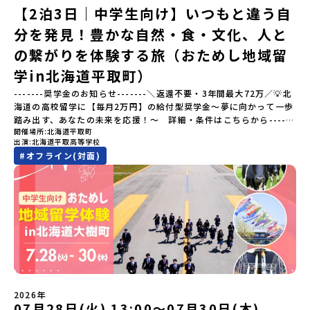
「竜門峡（りゅうもんきょう）」など、思わず立ち止まりたくなる
【2泊3日｜中学生向け】いつもと違う自
ような自然も広がり、歴史・文化・自然が重なり合う、“本物”に出
分を発見！豊かな自然・食・文化、人と
会える場所です。そんな歴史・文化が豊かな佐賀県有田町で実際に
町を歩きながら学ぶフィールドワークをしたり、有田焼づくりに関
の繋がりを体験する旅（おためし地域留
わる職人、町で暮らすプロデザイナー、地元の高校で学ぶ生徒など
と交流しながら「伝統的なものづくり」や「未来のデザイン」を一
学in北海道平取町）
緒に探求できます。ただ体験するだけじゃなくて、 “どうしてこの形
-------奨学金のお知らせ-------＼返還不要・3年間最大72万／💡北
なんだろう？” “自分だったらどんなデザインにする？” そんなふう
海道の高校留学に【毎月2万円】の給付型奨学金～夢に向かって一歩
に考える時間も、このプログラムの大切なポイントです。ここで出
踏み出す、あなたの未来を応援！～ 詳細・条件はこちらから------
会う人や体験が、自分の「好き」や「未来」につながるかもしれま
開催場所
北海道平取町
---------------------------＜体験費・宿泊費が無料＞累計3,000万
せん。この町でしかできない、ちょっと特別な体験を、ぜひ楽しん
出演
北海道平取高等学校
部以上販売された大人気マンガ「ゴールデンカムイ」の実写版映画
でみませんか？体験のおすすめポイント体験プログラム内容（予
#
オフライン(対面)
に登場する町！北海道の「アイヌ文化継承の地」で自然や食を体験
定）＜１日目＞（PM）「オリエンテーション・自己紹介ワーク」
してみませんか？「地元以外の地域の暮らしが気になる。いつか留
「有田工業高校見学」 -陶芸技術をまなぶ！「セラミック科」のま
学してみたい！」「アイヌ文化の歴史や、マンガに登場する世界を
なび場を体験 -デザインセンスをまなぶ！「デザイン科」のまなび
自分の手で探求したい！」「自然が好きでもっと触れてあそびた
場を体験「フィールドワーク」 -有田の歴史ある名所巡り -有田
い！」そんな中学生のみなさんにおすすめ！「おためし地域留学体
の歴史的な町並みを体感する「有田焼絵付けアクティビティ」 -職
験」は、日本全国約200の高校と連携し、地域の枠を超えて学校生活
人さんからまなぶ！有田焼伝統の「絵付け」体験ワークショップ
を送る「地域みらい留学」をプチ体験できるプログラムです。はじ
（協力：clay studio）「みんなで楽しもう！BBQ」 -BBQづく
めてのひとり旅でも安心！現地でもスタッフがしっかりとサポート
り -仲間や地元の高校生、町の大人たちと交流・対話＜２日目＞
いたします。今回のフィールドは「北海道平取町（びらとりちょ
（AM）「1日目の振り返り」「ワークショップ」 -ゲスト講師によ
う）」北海道の南に位置する平取町（びらとりちょう）。壮大な自
るワークショプ「全体の振り返りワーク」 -みんなで振り返り対話
然と「アイヌ文化」が継承されている町として広く知られていま
（PM）「ランチ/お土産タイム」解散※天候の状況や参加人数によ
2026年
す。町名の「平取（びらとり）」は、アイヌ語「ピラ・ウトゥル」
07月28日(火) 13:00〜07月30日(木)
ってプログラムを変更する場合がございます。参加概要【開催場