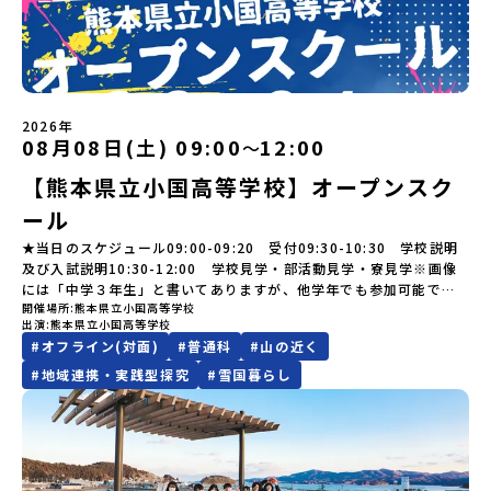
を使いながら、まちの魅力を一緒に探究してみませんか？地域と一
の不参加またはプログラム開始後の解除：100％・催行中止について
ト体制」についても詳しく解説しています。ぜひ、ご自宅からお気
が今も残る町！広大な自然と生き物とともに生きる豊かさに触れ、
や、中学生のみなさんの素朴な疑問にスタッフが直接お答えしま
体になり「開拓者精神」を育む！「平舘（たいらだて）高校」と
天候などの状況等によって開催を見合わせる可能性があります。そ
軽にご視聴ください。🎬 [アーカイブ動画を視聴する]YouTube：
まちの暮らしを一緒に体験してみませんか？「地元以外の地域の暮
す。チャットでの質問も可能ですので、ぜひご自宅からリラックス
は？今回のプログラムを一緒に過ごしてくれる高校生は「平舘（た
の場合は原則、開催日1週間前までにご連絡いたします。又、最少催
https://youtu.be/Yt8nd04aNgA?si=e5erbspvwz5O8_uF
らしが気になる。いつか留学してみたい！」「大自然と生き物が好
してご参加ください。▼お申し込み前に必ずご確認ください・参加
いらだて）高校」の生徒たち。この高校の特徴は「地域と一体にな
行人数に達しなかった場合は、開催日3週間前までに催行中止の旨を
【STEP 2】出水市・出水工業高校プログラム説明会〜「出水市・出
き！興味がある！」「自分の進学や将来の可能性をもっとひらきた
規約への同意プログラムへの参加申し込みいただく前に、「お申し
った探究教育」と「自分で考えて動くチカラを大切にしている」こ
メールにてご連絡いたします。・よくあるご質問その他、よくある
水工業高校」の内容を具体的に深掘りしたい方へ〜全体説明を聞い
い！」そんな中学生のみなさんにおすすめ！「おためし地域留学体
込みに関する各規約」への同意が必須となります。ご確認くださ
と。地元の地熱発電や観光などの産業や文化のテーマで、生徒たち
ご質問についてはこちらをご確認ください。運営団体について＜プ
たうえで、「出水市では具体的に何をするの？」「どんな町な
験」は、日本全国約200の高校と連携し、地域の枠を超えて学校生活
い。・抽選による参加者決定についてお申込みいただいた方の中か
2026年
自身が「探究プロジェクト」を企画し取り組むユニークな高校で
ログラム主催：一般財団法人地域・教育魅力化プラットフォーム＞
の？」という疑問にお答えする説明会です。出水市ならではの豊か
を送る「地域みらい留学」をプチ体験できるプログラムです。はじ
08月08日(土) 09:00
12:00
ら抽選の上、締め切り日から1週間を目途に、お申し込み時に記入い
〜
す。机の上で勉強するだけではない、実践的な探究やフィールドワ
「意志ある若者にあふれる持続可能な地域・社会をつくる」という
な文化や、2泊3日のプログラムの中身をたっぷりとお伝えします。
めてのひとり旅でも安心！現地でもスタッフがしっかりとサポート
ただいたメールアドレス宛に「当選／落選メール」をお送りいたし
ークを楽しむことができます。今回は、そんなエネルギッシュに活
ビジョンを掲げ、2017年3月に島根県に設立した教育事業団体で
【熊本県立小国高等学校】オープンスク
日 時： 6月9日日(水)19:00-19:45内 容： 出水市ってどんなとこ
いたします。今回のフィールドは「北海道 標津町（しべつちょ
ます。当選者は、メールに記載された「当選確認フォーム」に３日
躍する高校生と一緒に交流したり対話をしながら、町の文化・料理
す。日本全国約200の高校と連携しながら、中学卒業後に地域の枠を
ろ？プログラム詳細解説、質疑応答お申し込み：https://c-
う）」北海道の東に位置する標津町（しべつちょう）は人口 約
以内に回答いただき、確認フォームの提出をもって参加確定とさせ
ール
を楽しみ、高校での活動のイメージをもつことができる絶好の機
越えて生徒一人ひとりの夢や価値観に合った地域・学校で1〜3年間
mirai.jp/events/091247お気軽にどうぞ！「はじめての一人旅だ
4,600人の町。東の水平線の奥に見えるのは北方領土の国後島（くな
ていただきます。当選確認フォームの期日までにご回答いただけな
会！この地域でしか味わえない豊かな体験をぜひ楽しんでください
過ごすことができるシステム「地域みらい留学」をはじめとした、
けど大丈夫？」「どんな体験ができるの？」そんな保護者様の不安
しりとう）、西には世界遺産に認定されている秘境・知床半島（し
★当日のスケジュール09:00-09:20 受付09:30-10:30 学校説明
い場合は、当選を取り消しとさせていただきます。当選取り消しが
🎵体験のおすすめポイント体験プログラム内容（予定）＜1日目＞
教育事業や地域活性モデルをつくり続けています。名 称：一般財
や、中学生のみなさんの素朴な疑問にスタッフが直接お答えしま
れとこはんとう）、鶴や白鳥など珍しい野鳥の宝庫である野付半島
及び入試説明10:30-12:00 学校見学・部活動見学・寮見学※画像
あった場合は、繰り上げ当選者へご連絡させていただきます。登録
（PM）「オリエンテーション」「地熱染色・発電所見学」 -八幡
団法人地域・教育魅力化プラットフォーム設 立：2017年3月代表
す。チャットでの質問も可能ですので、ぜひご自宅からリラックス
（のつけはんとう）をながめることができ、ミルクの里の牧草地が
には「中学３年生」と書いてありますが、他学年でも参加可能で
メールアドレスの変更をご希望の場合は下記の地域みらい留学公式
平市の自然を知る -地球のチカラを使ったアートづくり「ペンショ
者：岩本 悠所在地：〒690-0842 島根県松江市東本町二丁目25-6
してご参加ください。▼お申し込み前に必ずご確認ください・参加
広がる牛の酪農（らくのう）もさかんで、海と緑と川の自然と生き
開催場所
熊本県立小国高等学校
す！
LINEよりご連絡をお願いします。※受信制限設定をしていると、通
ンで夕食」「1日目の振り返り」「星空観察」※希望者＜2日目＞
みらいBASE2階 その他所在地公式HP：http://c-platform.or.jp/
出演
熊本県立小国高等学校
規約への同意プログラムへの参加申し込みいただく前に、「お申し
物が豊かな町です！標津町はさらに「鮭（さけ）の聖地」としても
知メールをお受け取りいただけません。その場合は、
（AM）「平舘（たいらだて）高校見学」 -高校生活をイメージし
お問い合わせ先担当：小川・小原E-mail：info@miratabi.jp「お
#
オフライン(対面)
#
普通科
#
山の近く
込みに関する各規約」への同意が必須となります。ご確認くださ
有名。江戸時代には将軍家にも贈られたほどで、今では「日本遺
「@miratabi.jp」からのメールを受信できるよう設定をお願いいた
よう「郷土料理・BBQ」 -高校生・地元の方と交流を深める
ためし地域留学体験」のプログラム開催情報を公式LINEにて配信
い。・抽選による参加者決定についてお申込みいただいた方の中か
産」に登録されています。一万年前から続く伝統的な「鮭」の産業
します。※結果に関する個別のお問合せにはお答えしておりません
#
地域連携・実践型探究
#
雪国暮らし
（PM）「“八幡平市”体感ワークショップ」 -あけびづるで表札づく
中！ぜひご登録ください♪地域みらい留学公式LINE
ら抽選の上、締め切り日から1週間を目途に、お申し込み時に記入い
とともに人々の豊かな暮らしがあります。一万年前の縄文時代か
ので、ご了承ください。・お申し込みについてお申込はお一人様1回
り -学校周辺散策「ペンションで夕食」「2日目の振り返り」 -みん
ただいたメールアドレス宛に「当選／落選メール」をお送りいたし
ら、人々の間で大切に守り受け継がれ、厳しい大自然と向き合い、
限りです。PC・スマートフォンからお申込ください。申込後の内容
なで振り返り対話＜3日目＞（AM）「大更駅複合施設の見学」「振
ます。当選者は、メールに記載された「当選確認フォーム」に3日以
山・海・川がもたらす恵みに深く感謝しながら生きていく姿勢は今
変更はできません。お申込時は、メールアドレスの入力間違いにご
り返りワークショップ」 -個人での振り返り -グループでの振り
内に回答いただき、確認フォームの提出をもって参加確定とさせて
も息づく「命の循環」です。日本遺産にも認定されている「サケ」
注意ください。・宿泊について１室に複数(同性2～4名程度)で宿泊
返り「お土産・昼食」（PM） 解散 ※天候の状況や参加人数によっ
いただきます。当選確認フォームの期日までにご回答いただけない
の伝統産業や、雄大な知床の裾野で命を育む酪農の歴史など、自然
いただく予定です。・食事アレルギー対応について個別の詳細なア
てプログラムを変更する場合がございます。参加概要【開催場所】