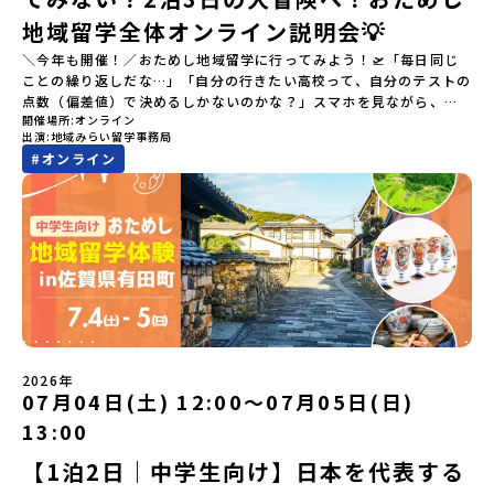
地域留学全体オンライン説明会💡
＼今年も開催！／おためし地域留学に行ってみよう！🛫「毎日同じ
ことの繰り返しだな…」「自分の行きたい高校って、自分のテストの
点数（偏差値）で決めるしかないのかな？」スマホを見ながら、進
開催場所
オンライン
路にモヤモヤしているそこのあなたへ！👀テストの点数ではなく、
出演
地域みらい留学事務局
あなたの「ワクワク（＝自分軸）」で進路を選ぶ。そんな新しい選
#
オンライン
択肢が、「地域みらい留学」です。「でも、いきなり知らない土地
の高校に進学するなんて不安…」そんな人のために、2泊3日で気軽
にプチ体験できる【おためし地域留学】の魅力を凝縮したオンライ
ン説明会のアーカイブ（録画）を公開中です！✨＼🔥ここがすごい！
🔥／おためし地域留学 3つのワクワク🔥🔥 ①スマホじゃわからない
「圧倒的な感動」！教科書を読むだけじゃわからない、その地域な
らではの大自然や歴史を「五感」でフル体験！カヌーに乗ったり、
伝統文化に触れたり、本物の冒険が待っています！🔥 ②「初めまし
て」が「一生の友達」に変わる！全国から「新しいことに挑戦した
い！」「今の自分を変えたい！」と思っている同世代の中学生が大
集合！地元の高校生と一緒にご飯を食べて語り合えば、たった数日
2026年
で最高の仲間になる！🔥 ③宿泊費・体験費はなんと【無料】！親元
07月04日(土) 12:00〜07月05日(日)
を離れる初めての一人旅でも大丈夫。頼れるスタッフがしっかりサ
13:00
ポートするので安心・安全です！ーーーーーーーーーーーーーーー
ーーーーーーーーー📺 全体オンライン説明会（アーカイブ配信）
【1泊2日｜中学生向け】日本を代表する
2026年4月22日に開催された説明会の録画をご覧いただけます。こ