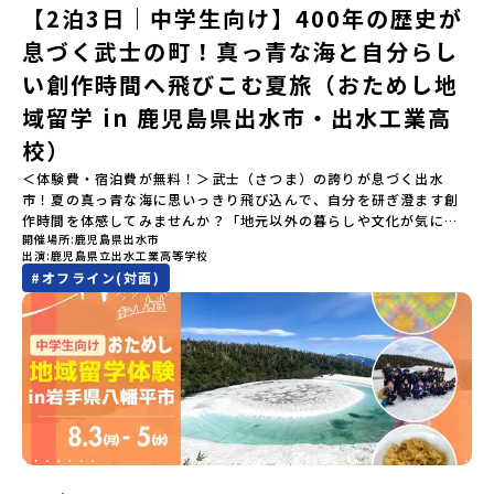
空港には15：00頃に到着予定です。※天候の状況や参加人数によっ
【2泊3日｜中学生向け】400年の歴史が
ていただきます。当選確認フォームの期日までにご回答いただけな
はない風土が存在します。大樹町では、このフロンティアスピリッ
てプログラムを変更する場合がございます。参加概要【開催場所】
い場合は、当選を取り消しとさせていただきます。当選取り消しが
ツが現在、「北海道の小さな町から宇宙を目指す」という新たな夢
息づく武士の町！真っ青な海と自分らし
北海道平取町（びらとりちょう）【実施日程】7月18日(土)～7月20
あった場合は、繰り上げ当選者へご連絡させていただきます。登録
へと繋がっています。 「宇宙版シリコンバレー」の実現を目指し、
日(月祝)※参加が確定した方には6月3日(水) 18：30～20：00に
メールアドレスの変更をご希望の場合は下記の地域みらい留学公式
国内外の宇宙関連企業が集まる宇宙港「北海道スペースポート」の
い創作時間へ飛びこむ夏旅（おためし地
「参加者向け事前オンライン研修」をご案内する予定です。必ず参
LINEよりご連絡をお願いします。※受信制限設定をしていると、通
整備が進められています。 この未来への挑戦の精神は、民間企業に
域留学 in 鹿児島県出水市・出水工業高
加をお願いします。【集合場所・時間】7月18日(土) 12：00 新千歳
知メールをお受け取りいただけません。その場合は、
よる日本初のロケット打ち上げ成功という形で実を結び、世界有数
空港※12：00までに新千歳空港に到着する便で手配ください。【解
「@miratabi.jp」からのメールを受信できるよう設定をお願いいた
のロケット発射場の適地として全国・アジア各国からも大きな注目
校）
散場所・時間】7月20日(祝月) 15：00頃 新千歳空港※16：00以降
します。※結果に関する個別のお問合せにはお答えしておりません
を集めています 今回は、そんな大樹町の過去から未来へ繋がるフロ
に新千歳空港を出発する便で手配ください。【対象】中学2年生、中
＜体験費・宿泊費が無料！＞武士（さつま）の誇りが息づく出水
ので、ご了承ください。・お申し込みについてお申込はお一人様1回
ンティアスピリッツに触れるアクティビティへ出発！農業からロケ
学3年生【宿泊先】ゲストハウス ヤント※ドミトリータイプの2段ベ
市！夏の真っ青な海に思いっきり飛び込んで、自分を研ぎ澄ます創
限りです。PC・スマートフォンからお申込ください。申込後の内容
ットまで本物の現場を体感し、他では味わえない体験を五感をフル
ッド（1室2～4名）で宿泊いただく予定です。【旅行代金】無料※旅
作時間を体感してみませんか？「地元以外の暮らしや文化が気にな
変更はできません。お申込時は、メールアドレスの入力間違いにご
につかって楽しむことができます🎵大樹高校は、農業から宇宙まで
行代金に含まれる費用のうち、以下の内容が無料となります・宿泊
開催場所
鹿児島県出水市
る。いつか留学してみたい！」「自分の進学や将来の可能性をもっ
注意ください。・宿泊について１室に複数(同性2～4名程度)で宿泊
「町のぜんぶが教科書」！大樹高校の学びは、ただ教室の机に座っ
出演
鹿児島県立出水工業高等学校
費（2泊分）・プログラム内のアクティビティ・体験費用・一部の食
とひらきたい！」「ものづくりや工業高校に興味がある！」そんな
いただく予定です。・食事アレルギー対応について個別の詳細なア
ているだけではありません！農業や漁業から、最先端の宇宙科学ま
#
オフライン(対面)
事代※以下の費用は参加者のご負担となります・集合場所までの往
中学生のみなさんにおすすめ！「おためし地域留学」は、日本全国
レルギー対応希望にはお応えしかねる場合がございます。対応が必
で「町のぜんぶが教科書」 です。先輩たちは「地域探究」の授業
復交通費・お土産代や自由時間の個人飲食費などの個人的費用【募
約200の高校と連携し、地域の枠を超えて学校生活を送る「地域みら
要な場合は必ず事前にご相談ください。・参加取消や急遽参加でき
や、放課後の「地域探究サークル」を通して、学校の外へどんどん
集人数】最大10名（お申し込み多数の場合は抽選の上決定）【参加
い留学」をプチ体験できるプログラムです。はじめてのひとり旅で
なくなった場合について参加決定後の参加お取り消しはご遠慮下さ
飛び出し町の人たちと一緒にリアルな課題解決にチャレンジしてい
者決定】お申し込み多数の場合は、締め切り後1週間を目途に当落結
も安心！現地でもスタッフがしっかりとサポートいたします。今回
い。やむを得ないお取り消しの場合はお早めに事務局までご連絡く
ます。そんな先輩たちとの交流がきっと「未来の自分」のヒントが
果をご連絡いたします。【申し込み受付締切】4月30日(木)12：00
のフィールドは「鹿児島県 出水市（いずみし）出水工業高校」出水
ださい。・キャンセルポリシーやむを得ない参加お取り消しの場
見つかるはず！ あたたかい町の人たちや先輩たちとの出会いが待っ
から 5月14日(木) 12：00まで疑問も不安もワクワクに変える！「お
市（いずみし）は、鹿児島県の玄関口にあるまち。ここでしか見ら
合、以下のルールに沿って対応させていただきます。ご了承くださ
ている北海道大樹町へ、あなたの世界をグッと広げる特別な旅に出
ためし地域留学」ステップアップ説明会プログラムの内容を詳しく
れない景色と、地元の人たちがずっと大切にしてきたものがありま
い。プログラム開催日の前日＜7月3日＞から、【キャンセルのご連
発しませんか？ 体験のおすすめポイント体験プログラム内容（予
知りたい方や、お申し込みを迷われている方向けにZoomでのオン
す。400年前から続く「武士の道」を歩く昔、武士たちがまちを守る
絡日：お支払いいただく旅行代金】・21日目にあたる日以前：無
定）＜１日目＞（PM）「オリエンテーション・自己紹介ワーク」
ライン配信を行います。知りたい情報のレベルに合わせて、以下の2
ために築いた「出水麓（いずみふもと）武家屋敷群」。今も残る約
料・20日目-8日目：20％・7日目-2日目：30％・プログラム開始日
「大樹町の自然を満喫」 -先人の知恵と夢を体験「砂金堀」 -川
つのステップをご活用ください。【STEP 1】全体オンライン説明会
150軒のお屋敷のほとんどに、今も人が住んでいます。400年前の武
の前日：40％・プログラム開始日当日：50％・ご連絡無しでの不参
遊び「1日を振り返るーみんなで体験シェア」＜2日目＞（AM）「大
（アーカイブ動画を公開中！）〜まずは「おためし地域留学」を知
士が歩いた道を、自分の足で歩く。まるで、まち全体がタイムカプ