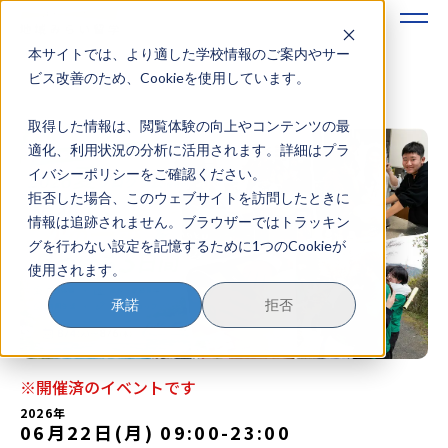
本サイトでは、より適した学校情報のご案内やサー
地域みらい留学のすすめかた
ビス改善のため、Cookieを使用しています。
取得した情報は、閲覧体験の向上やコンテンツの最
地域みらい留学とは
適化、利用状況の分析に活用されます。詳細はプラ
イバシーポリシーをご確認ください。
学校を探す
拒否した場合、このウェブサイトを訪問したときに
情報は追跡されません。ブラウザーではトラッキン
イベントを探す
グを行わない設定を記憶するために1つのCookieが
使用されます。
おためし地域留学
承諾
拒否
マガジン
奨学金について
※開催済のイベントです
2026年
06月22日(月) 09:00
-
23:00
？
イベント参加方法