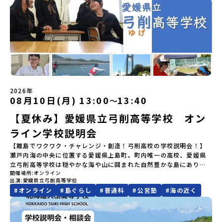
この町の未来を一緒につくり、魅力的にしていく仲間として、君を
しています。ぜひ、ご自宅からお気軽にご視聴ください。🎬 [アーカ
は原則、開催日1週間前までにご連絡いたします。又、最少催行人数
ログラムを変更する場合がございます。参加概要【開催場所】北海
悠所在地：〒690-0842 島根県松江市東本町二丁目25-6 みらい
待っています。▼週末体験入学でお伝えすること(昨年度の例)・留学
イブ動画を視聴する]YouTube：
に達しなかった場合は、開催日3週間前までに催行中止の旨をメール
道標津町【実施日程】8月4日（火）〜 8月6日（木）※参加が確定し
BASE2階 その他所在地公式HP：http://c-platform.or.jp/お問い
生活の拠点となる南三陸高校で授業体験・留学生の先輩たちととも
https://youtu.be/Yt8nd04aNgA?si=e5erbspvwz5O8_uF
にてご連絡いたします。・よくあるご質問その他、よくあるご質問
た方には7月10日(金) 18：30～20：00に「参加者向け事前オンラ
合わせ先担当：小川・小原E-mail：info@miratabi.jp「おためし
に旭桜寮を見学 ＆ 質問・交流の時間・学びのフィールドとなる南三
【STEP 2】プログラム説明会〜「八幡平市」の内容をもっと知りし
についてはこちらをご確認ください。運営団体について＜プログラ
イン研修」をご案内する予定です。必ず参加をお願いします。【集合
地域留学体験」のプログラム開催情報を公式LINEにて配信中！ぜひ
陸を体験・交流会本説明会は学校、町役場、コーディネーターとと
たい方へ〜全体説明を聞いたうえで、「プログラムで何をする
ム主催：一般財団法人地域・教育魅力化プラットフォーム＞「意志
場所・時間】中標津空港 8月4日(火) 14：30 集合【解散場所・時
ご登録ください♪地域みらい留学公式LINE
もに、留学生と地元生が説明役を務めてくれます。⚪︎これまでの先輩
の？」「どんなまちなの？」という疑問にお答えする詳細配信で
ある若者にあふれる持続可能な地域・社会をつくる」というビジョ
間】中標津空港 8月6日(木) 13：30 解散【対象】中学2年生、中学3
方はこんなお話をしてくれました。・進路で悩んだポイント、南三
す。2泊3日のプログラムの中身をお伝えします。日時：6月10日(水)
ンを掲げ、2017年3月に島根県に設立した教育事業団体です。日本
年生【宿泊先】民宿 船長の家※1室に複数(同性2～4名程度)で宿泊
陸に決めた理由・南三陸高校に来てみて気づいたこと、変化したこ
19：00〜20：00内容：どんなところ？プログラム詳細解説、質疑
全国約200の高校と連携しながら、中学卒業後に地域の枠を越えて生
いただく予定です。【旅行代金】無料※旅行代金に含まれる費用の
と・地元の普通が、外から見たら特別だった話・飛び込む留学生、
応答紹介地域：鹿児島県出水市・出水工業高校/北海道標津町/岩手
徒一人ひとりの夢や価値観に合った地域・学校で1〜3年間過ごすこ
うち、以下の内容が無料となります：・宿泊費（2泊分）・プログラ
迎え入れる地元生・南三陸での高校生活、実際どう？・どんな人に
県八幡平市/愛媛県鬼北町＊4つの地域のプログラムを1時間でぎゅっ
とができるシステム「地域みらい留学」をはじめとした、教育事業
ム内のアクティビティ・体験費用・一部の食事代*以下の費用は参加
2026年
おすすめ？-----はじめから強い想い、覚悟を持っていなくても、大
とお届けします。お申し込み：https://c-
08月10日(月) 13:00
13:40
〜
や地域活性モデルをつくり続けています。名 称：一般財団法人地
者のご負担となります・集合場所までの往復交通費・お土産代や自
丈夫です。 何かやってみたい。学んでみたい。挑戦したい。素直で
mirai.jp/events/064069お気軽にどうぞ！「はじめての一人旅だ
域・教育魅力化プラットフォーム設 立：2017年3月代表者：岩本
由時間の個人飲食費などの個人的費用【募集人数】最大10名（お申
小さく感じる想いでも、その一歩を、私たちは全力で応援します。
【夏休み】愛媛県立弓削高等学校 オン
けど大丈夫？」「どんな体験ができるの？」そんな保護者様の不安
悠所在地：〒690-0842 島根県松江市東本町二丁目25-6 みらい
し込み多数の場合は抽選の上決定）【参加者決定】お申し込み多数
○募集期間 7月28日（火）まで 原則先着ですが、定数を超えるご
や、中学生のみなさんの素朴な疑問にスタッフが直接お答えしま
BASE2階公式HP：http://c-platform.or.jp/お問い合わせ先担
の場合は、締め切り後1週間を目途に当落結果をご連絡いたします。
ライン学校説明会
応募の場合は、3年生を優先させていただく場合がございます。※本
す。チャットでの質問も可能ですので、ぜひご自宅からリラックス
当：小川・小原E-mail：info@miratabi.jp「おためし地域留学体
【申し込み受付期間】6月8日(月)12：00 から 6月22日(月) 12：00
イベントは全国募集による留学生向けです。宮城県内の中学校に在
してご参加ください。▼お申し込み前に必ずご確認ください・参加
【離島でワクワク・チャレンジ・創造！弓削高校の学校説明会！】
験」のプログラム開催情報を公式LINEにて配信中！ぜひご登録くだ
まで疑問も不安もワクワクに変える！「おためし地域留学」ステッ
籍する方、また、宮城県内に在住する方は申し訳ございませんが参
規約への同意プログラムへの参加申し込みいただく前に、「お申し
瀬戸内海の中央に位置する愛媛県上島町。町内唯一の高校、愛媛県
さい♪地域みらい留学公式LINE
プアップ説明会プログラムの内容を詳しく知りたい方や、お申し込
加できませんのでご了承ください。なお、宮城県内から本校を受験
込みに関する各規約」への同意が必須となります。ご確認くださ
立弓削高等学校は穏やかな海や山に囲まれた自然豊かな島にあり、
みを迷われている方向けにZoomでのオンライン配信を行います。
したい場合は南三陸高校にご連絡ください。℡０２２６－４６－３
い。・抽選による参加者決定についてお申込みいただいた方の中か
開催場所
オンライン
生徒たちは島の人たちの温かさに触れながら、生き生きとした学校
知りたい情報のレベルに合わせて、以下の2つのステップをご活用く
出演
愛媛県立弓削高等学校
６４３
ら抽選の上、締め切り日から1週間を目途に、お申し込み時に記入い
生活を送っています。オンライン説明会では、「ワクワク・チャレ
ださい。【STEP 1】全体オンライン説明会（アーカイブ動画を公開
#
オンライン
#
島ぐらし
#
普通科
#
公営塾
#
海の近く
ただいたメールアドレス宛に「当選／落選メール」をお送りいたし
ンジ・創造のゆめしま海道で夢つなぐ人になる」をコンセプトに、
中！）〜まずは「おためし地域留学」を知りたい方へ〜日本全国20
ます。当選者は、メールに記載された「当選確認フォーム」に３日
社会課題解決に向け、地域の協力を得ながら取り組む総合的な探究
以上の地域から選んで参加できる「おためし地域留学」の全体像や
以内に回答いただき、確認フォームの提出をもって参加確定とさせ
学習をはじめ、高校では珍しい部活動「起業部」の特徴、また一昨
魅力について、説明会を開催しました。中学生一人での参加にあた
ていただきます。当選確認フォームの期日までにご回答いただけな
年からオープンした生徒寮「ゆめしま寮」での留学生の生活などを