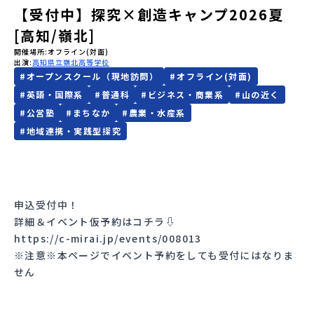
【受付中】探究×創造キャンプ2026夏
会員登録
MYページログイン
[高知/嶺北]
開催場所
オフライン(対面)
出演
高知県立嶺北高等学校
#
オープンスクール（現地訪問）
#
オフライン(対面)
#
英語・国際系
#
普通科
#
ビジネス・商業系
#
山の近く
#
公営塾
#
まちなか
#
農業・水産系
#
地域連携・実践型探究
申込受付中！
詳細＆イベント仮予約はコチラ⇩
https://c-mirai.jp/events/008013
※注意※本ページでイベント予約をしても受付にはなりま
せん