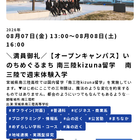
場合は、当選を取り消しとさせていただきます。当選取り消しがあ
の営みの一部として共生してきた風土が存在します。標津高校で
レルギー対応希望にはお応えしかねる場合がございます。対応が必
岩手県八幡平市【実施日程】8月3日（月）〜8月5日（水）※参加が
った場合は、繰り上げ当選者へご連絡させていただきます。登録メ
は、地域と連携して「食」を考える「フードデザイン」の授業がお
要な場合は必ず事前にご相談ください。・参加取消や急遽参加でき
確定した方には7月9日(木) 18:30～20：00に 「参加者向け事前オ
ールアドレスの変更をご希望の場合は下記の地域みらい留学公式
すすめの一つです。生徒たちが地元の素材を活かしたメニュー開発
なくなった場合について参加決定後の参加お取り消しはご遠慮下さ
ンラインセッション」をご案内する予定です。【集合場所・時間】
LINEよりご連絡をお願いします。※受信制限設定をしていると、通
を行い、町内の学校給食に「標高給食DAY」としてオリジナル給食
い。やむを得ないお取り消しの場合はお早めに事務局までご連絡く
盛岡駅 8月3日(月)12:00 集合【解散場所・時間】盛岡駅 8月5日(水)
知メールをお受け取りいただけません。その場合は、
を提供しています。地域のイベントにも出展して広く地元の方へ届
ださい。・キャンセルポリシーやむを得ない参加お取り消しの場
14:30 解散【対象】中学2年生、中学3年生【宿泊先】ペンションき
2026年
「@miratabi.jp」からのメールを受信できるよう設定をお願いいた
ける活動を行っています。今回のプログラムでは、この取り組みを
合、以下のルールに沿って対応させていただきます。ご了承くださ
08月07日(金) 13:00〜08月08日(土)
らく※1室に複数(同性2～4名程度)で宿泊いただく予定です。【旅行
します。※結果に関する個別のお問合せにはお答えしておりません
行う高校生たちと一緒に夕食づくりを体験。地域の食文化と向き合
い。プログラム開催日の前日＜7月27日＞から、【キャンセルのご連
代金】無料※旅行代金に含まれる費用のうち、以下の内容が無料と
ので、ご了承ください。・お申し込みについてお申込はお一人様1回
っている先輩から直接話を聞くことができます🎵先輩たちとの交流
16:00
絡日：お支払いいただく旅行代金】・21日目にあたる日以前：無
なります：・宿泊費（2泊分）・プログラム内のアクティビティ・体
限りです。PC・スマートフォンからお申込ください。申込後の内容
は、きっと「未来へのヒント」が見つかるきっかけになります。そ
料・20日目-8日目：20％・7日目-2日目：30％・プログラム開始日
験費用・一部の食事代*以下の費用は参加者のご負担となります・集
＼満員御礼／【オープンキャンパス】い
変更はできません。お申込時は、メールアドレスの入力間違いにご
んな他にはないスペシャルな魅力がギュッと詰まった北海道標津町
の前日：40％・プログラム開始日当日：50％・ご連絡無しでの不参
合場所までの往復交通費・お土産代や自由時間の個人飲食費などの
注意ください。・宿泊について１室に複数(同性2～4名程度)で宿泊
でアクティビティをしたり、五感で感じるフィールドワークをしな
加またはプログラム開始後の解除：100％・催行中止について天候な
のちめぐるまち 南三陸kizuna留学 南
個人的費用【募集人数】最大10名（お申し込み多数の場合は抽選の
いただく予定です。・食事アレルギー対応について個別の詳細なア
がら「雄大な自然と生き物」「伝統的な産業と人々の暮らし」の魅
どの状況等によって開催を見合わせる可能性があります。その場合
上決定）【参加者決定】お申し込み多数の場合は、締め切り後1週間
レルギー対応希望にはお応えしかねる場合がございます。対応が必
力に触れ一緒に探求しませんか？体験のおすすめポイント体験プロ
三陸で週末体験入学
は原則、開催日1週間前までにご連絡いたします。又、最少催行人数
を目途に当落結果をご連絡いたします。【申し込み締切】6月8日
要な場合は必ず事前にご相談ください。・参加取消や急遽参加でき
グラム内容（予定）＜１日目＞（PM）「オリエンテーション・自己
に達しなかった場合は、開催日3週間前までに催行中止の旨をメール
宮城県南三陸高校では国内留学「南三陸kizuna留学」を実施してい
(月)12：00 から 6月22日(月) 12：00まで疑問も不安もワクワクに
なくなった場合について参加決定後の参加お取り消しはご遠慮下さ
紹介ワーク」「サーモン科学館見学」 -「鮭の聖地・しべつ」の歴
にてご連絡いたします。・よくあるご質問その他、よくあるご質問
ます。▼はじめにここでの三年間は、魔法のような変化を約束する
変える！「おためし地域留学」ステップアップ説明会プログラムの
い。やむを得ないお取り消しの場合はお早めに事務局までご連絡く
史や成り立ちを知る「夕食」 -高校生も一緒にみんなで夕食「1日
についてはこちらをご確認ください。運営団体について＜プログラ
ものではありません。都会のようにいつでもなんでもあるような便
内容を詳しく知りたい方や、お申し込みを迷われている方向けに
ださい。・キャンセルポリシーやむを得ない参加お取り消しの場
目の振り返り会」＜2日目＞（AM）「 ポー川史跡公園散策または渓
ム主催：一般財団法人地域・教育魅力化プラットフォーム＞「意志
開催場所
南三陸町
利さではないし、冬の寒さは少し厳しいかもしれません。何かにチ
Zoomでのオンライン配信を行います。知りたい情報のレベルに合
合、以下のルールに沿って対応させていただきます。ご了承くださ
流釣り体験」 -1万年前の縄文文化に触れる -渓流釣りで自然を満
ある若者にあふれる持続可能な地域・社会をつくる」というビジョ
出演
宮城県南三陸高等学校
ャレンジしようと思えば、壁にぶつかることだってあるはずです。
わせて、以下の2つのステップをご活用ください。【STEP 1】全体
い。プログラム開催日の前日＜8月2日＞から、【キャンセルのご連
喫（PM）「地引網体験」 -地元の方との交流「自由時間：海の公
ンを掲げ、2017年3月に島根県に設立した教育事業団体です。日本
#
オフライン(対面)
#
普通科
#
ビジネス・商業系
正直に言えば、ここは至れり尽くせりの環境ではありません。学校
オンライン説明会（アーカイブ動画を公開中！）〜まずは「おため
絡日：お支払いいただく旅行代金】・21日目にあたる日以前：無
園で高校生とあそぶ！かたる！」 -高校生との交流「みんなで
全国約200の高校と連携しながら、中学卒業後に地域の枠を越えて生
のなかでも、学びのフィールドとなる南三陸町でも、日々試行錯誤
し地域留学」を知りたい方へ〜日本全国20以上の地域から選んで参
#
プログラミング・情報系
#
山の近く
#
公営塾
#
まちなか
料・20日目-8日目：20％・7日目-2日目：30％・プログラム開始日
BBQ・花火大会」 -さらにまちの人たちと交流＜3日目＞（AM）
徒一人ひとりの夢や価値観に合った地域・学校で1〜3年間過ごすこ
が続いています。それでも、私たちは知っています。この「ままなら
加できる「おためし地域留学」の全体像や魅力について、説明会を
の前日：40％・プログラム開始日当日：50％・ご連絡無しでの不参
「3日間の振り返りワーク」 -みんなで振り返り対話（PM） 13：
#
めずらしい学科・コース
#
海の近く
とができるシステム「地域みらい留学」をはじめとした、教育事業
なさ」と向き合った時間が、人をいちばん強くすることを。 ここで
開催しました。中学生一人での参加にあたり、保護者様が特に気に
加またはプログラム開始後の解除：100％・催行中止について天候な
00 解散 (中標津空港 13：30頃到着)※14：50 中標津空港発 (羽田
や地域活性モデルをつくり続けています。名 称：一般財団法人地
#
地域連携・実践型探究
はあなたを、一人の新たな町民として迎えます。 お客様ではなく、
なる「安全面」や「事務局のサポート体制」についても詳しく解説
どの状況等によって開催を見合わせる可能性があります。その場合
空港16：45着)便を利用する想定※天候の状況や参加人数によってプ
域・教育魅力化プラットフォーム設 立：2017年3月代表者：岩本