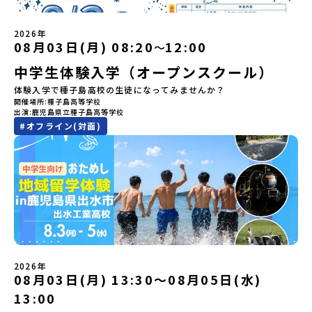
開催しました。中学生一人での参加にあたり、保護者様が特に気に
く大自然を肌で感じてみませんか？「地元以外の地域の暮らしが気
どを体感することができます。ぜひ現地で味わってみてください
なる「安全面」や「事務局のサポート体制」についても詳しく解説
になる。いつか留学してみたい！」「自分の進学や将来の可能性を
🎵（写真撮影：志鎌康平）未来の自分をイメージする。地元の高校
しています。ぜひ、ご自宅からお気軽にご視聴ください。▶︎ [アーカ
もっとひらきたい！ 」「自然が好きでもっと触れてあそびたい！」
2026年
生との特別な交流この旅の大きな魅力は、地元の「平取高校」の先
イブ動画を視聴する]YouTube：
そんな中学生のみなさんにおすすめ！「おためし地域留学体験」
08月03日(月) 08:20
12:00
〜
輩たちと過ごす時間です。 ただ校舎を眺める見学ではありません。
https://youtu.be/Yt8nd04aNgA?
は、日本全国約200の高校と連携し、地域の枠を超えて学校生活を送
高校生が自ら企画したアクティビティを通じて、年の近い先輩たち
中学生体験入学（オープンスクール）
si=e5erbspvwz5O8_uF【STEP 2】有田町プログラム説明会〜
る「地域みらい留学」をプチ体験できるプログラムです。はじめて
と本音で交流することができます。魅力的な大人たちと対話をしな
「有田町」の内容を具体的に深掘りしたい方へ〜全体説明を聞いた
のひとり旅でも安心！現地でもスタッフがしっかりとサポートいた
体験入学で種子島高校の生徒になってみませんか？
がら町の歴史や「生き方」を学ぶことができ、大充実の2泊3日にな
うえで、「有田町では具体的に何をするの？」「どんな町なの？」
します。今回のフィールドは「北海道 大樹町（たいきちょう）」北
開催場所
種子島高等学校
ること間違いなし！そんなユニークな魅力がたっぷりつまった北海
という疑問にお答えする説明会です。有田町ならではの豊かな文化
海道の東部、十勝の南部に位置する大樹町（たいきちょう）。西に
出演
鹿児島県立種子島高等学校
道平取町へ、人生の可能性をひらく特別な旅に出発しませんか？体
や、2泊3日のプログラムの中身をたっぷりとお伝えします。日
日高山脈（ひだかさんみゃく）が連なり、東は太平洋に面した自然
#
オフライン(対面)
験のおすすめポイント体験プログラム内容（予定）＜1日目＞
時： 5月11日(月) 19：00〜19：40内 容： 有田町ってどんなとこ
豊かな町です。酪農を主体とした農業や漁業、林業が盛んであると
（PM）「オリエンテーション・自己紹介ワーク」「高校生企画①-
ろ？、プログラム詳細解説、質疑応答お申し込み：https://c-
同時に、「宇宙に一番近い町」として航空宇宙産業の誘致を進める
遊び編-」 -平取高校生と仲を深める「びらとりの歴史・文化を知
mirai.jp/events/068058お気軽にどうぞ！「はじめての一人旅だ
ユニークな顔を持っています 。見上げるほど大きな山々が連なる
る！アイヌ文化フィールドワーク」 -アイヌ文化博物館でアイヌ文
けど大丈夫？」「どんな体験ができるの？」そんな保護者様の不安
「日高山脈（ひだかさんみゃく）」の絶景！牛たちがのんびりと過
化を理解する -アイヌ伝統文化を感じるアクティビティ「1日を振
や、中学生のみなさんの素朴な疑問にスタッフが直接お答えしま
ごす放牧地や、海が見える珍しい温泉。日本一の清流に選ばれたこ
り返るーみんなで体験シェア」＜2日目＞（AM）「平取高校見学・
す。チャットでの質問も可能ですので、ぜひご自宅からリラックス
ともある「歴舟川（れきふねがわ）」。 他の地域では見ることので
寮見学」 -平取高校の特徴を知る学校体験 -在校生との対話「高
してご参加ください。▼お申し込み前に必ずご確認ください・参加
きない圧倒的スケールの自然と、新しい産業が交差する瞬間を肌で
校生企画②-町の紹介編-」 -ビンゴをしながら町を知ろう！（PM）
規約への同意プログラムへの参加申し込みいただく前に、「お申し
体感できる町です。北の大地で脈々と受け継がれる 「フロンティア
「自然と農を感じる！農業アクティビティ」 -平取特産の「びらと
込みに関する各規約」への同意が必須となります。ご確認くださ
スピリッツ」を体感！ 「フロンティアスピリッツ（開拓者精神）」
りトマト」農家体験！ -想いを持って仕事をする大人との交流会
い。・抽選による参加者決定についてお申込みいただいた方の中か
は、大樹町の開拓時代から人々の間で大切に受け継がれてきた精神
「みんなでBBQディナー」 -さらに仲間や地元の高校生、町の大人
2026年
ら抽選の上、締め切り日から1週間を目途に、お申し込み時に記入い
です。どんな困難な状況にも真っ向から立ち向かい、未知の領域へ
08月03日(月) 13:30〜08月05日(水)
たちと交流＜3日目＞（AM）「アイヌが愛した森を散策するフィー
ただいたメールアドレス宛に「当選／落選メール」をお送りいたし
夢を追って挑戦し続ける姿勢や、手つかずの大自然の中で一攫千金
ルドワーク」「3日間の振り返りワーク」 -みんなで振り返り対話
ます。当選者は、メールに記載された「当選確認フォーム」に３日
の夢を抱いて熱中した「砂金掘り」、自らの手で広大な大地を切り
13:00
「ランチ/お土産タイム」（PM） 13：30頃プログラム終了-新千歳
以内に回答いただき、確認フォームの提出をもって参加確定とさせ
拓いてきた農業や漁業の歴史など、夢を追う人々が集まる他の町に