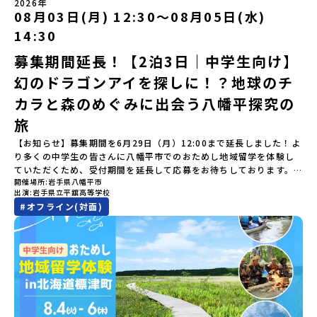
加またはプログラム開始後の解除：100％・催行中止について天候な
樹高校見学・寮見学」 -大樹高校の特徴を知る学校体験 -高校生
2026年
りたい方へ〜日本全国20以上の地域から選んで参加できる「おため
セル。真っ青な海へダイブ！目の前に広がる八代海（やつしろか
08月03日(月) 12:30〜08月05日(水)
どの状況等によって開催を見合わせる可能性があります。その場合
との対話「大樹町の魅力を体験①」 -大樹町ならではのランチ＆ス
し地域留学」の魅力を凝縮したアーカイブ動画をご覧いただけま
い）は穏やかなリアス式海岸。海に沈む夕日は一生に一度は見てお
は原則、開催日1週間前までにご連絡いたします。又、最少催行人数
イーツ（PM）「大樹町の魅力を体験②」 -大樹町宇宙交流センタ
14:30
す。初めての一人旅への不安や、事務局のサポート体制、安全面に
きたい景色です。出水工業高校は、「建築科」と「機械電気科」の2
に達しなかった場合は、開催日3週間前までに催行中止の旨をメール
ーSORA見学 -モデルロケットを飛ばしてみよう！「みんなで
ついても詳しく解説しています。🎬 [アーカイブ動画を視聴す
つの学科。金属加工、電気工作、建物のデザインにチャレンジでき
にてご連絡いたします。・よくあるご質問その他、よくあるご質問
BBQ」 -さらに仲間や地元の高校生、町の大人たちと交流＜3日目
募集期間延長！【2泊3日｜中学生向け】
る]YouTube：https://youtu.be/Yt8nd04aNgA?
る環境。「高校生ものづくりコンテスト」の木材加工部門で九州大
についてはこちらをご確認ください。運営団体について＜プログラ
＞（AM）「3日間の振り返りワーク」 -みんなで振り返り対話「牧
si=e5erbspvwz5O8_uF【STEP 2】平取町プログラム説明会〜
幻のドラゴンアイを探しに！？地球のチ
会2位に輝くなど、先輩たちの実力はホンモノ！この旅では自分の手
ム主催：一般財団法人地域・教育魅力化プラットフォーム＞「意志
場の舞台裏。フィールドワーク」 -牧場見学・搾乳体験・動物と触
「平取町」の内容を具体的に深掘りしたい方へ〜全体説明を聞いた
でモノをつくる時間を体験。金属を削ったり、電気を組んだり、木
ある若者にあふれる持続可能な地域・社会をつくる」というビジョ
れ合おう「ランチ/お土産タイム」（PM） 14：00頃プログラム終
カラと森のめぐみに出会う八幡平探究の
うえで、「平取町では具体的に何をするの？」「どんな町なの？」
で形をつくったり。プロの機械にさわれる高校で&quot;自分の手
ンを掲げ、2017年3月に島根県に設立した教育事業団体です。日本
了-とかち帯広空港には15：00頃に到着予定です。※天候の状況や参
という疑問にお答えする説明会です。平取町ならではの豊かな文化
&quot;でモノづくりにチャレンジ。夜には自分だけの「竹灯籠（た
旅
全国約200の高校と連携しながら、中学卒業後に地域の枠を越えて生
加人数によってプログラムを変更する場合がございます。参加概要
や、2泊3日のプログラムの中身をたっぷりとお伝えします。日
けとうろう）」を作って灯りをともします。真っ青な海に思いっき
徒一人ひとりの夢や価値観に合った地域・学校で1〜3年間過ごすこ
【開催場所】北海道大樹町（たいきちょう）【実施日程】7月28日
【お知らせ】募集期間を6月29日（月）12:00まで延長しました！よ
時： 5月7日(木) 19：00〜19：40内 容： 平取町ってどんなとこ
りダイブしたり、全国から集まった仲間や地元の高校生、地域の方
とができるシステム「地域みらい留学」をはじめとした、教育事業
(火)〜 7月30日(木)※参加が確定した方には6月19日(金) 18：30～
り多くの中学生の皆さんに八幡平市でのおためし地域留学を体験し
ろ？、プログラム詳細解説、質疑応答お申し込み：https://c-
たちとワイワイBBQや夕ごはんづくりは一生の思い出になるはず！
や地域活性モデルをつくり続けています。名 称：一般財団法人地
20：00に「参加者向け事前オンライン研修」をご案内する予定で
ていただくため、受付期間を延長して応募をお待ちしております。
mirai.jp/events/002112どちらの説明会でも、お気軽にどうぞ！
ちょっとドキドキするけど、楽しい！に出会う3日間。熱気あふれる
域・教育魅力化プラットフォーム設 立：2017年3月代表者：岩本
す。必ず参加をお願いします。【集合場所・時間】7月28日(火)
開催場所
岩手県八幡平市
「申し込みのタイミングを逃してしまった」という方も、この機会
「はじめての一人旅だけど大丈夫？」「どんな体験ができるの？」
出水市の冒険に飛び込んでみませんか？体験のおすすめポイント体
悠所在地：〒690-0842 島根県松江市東本町二丁目25-6 みらい
13：00 とかち帯広空港※13：00までにとかち帯広空港に到着する
出演
岩手県立平舘高等学校
にぜひ一歩踏み出してみませんか？※都合により締め切りを早める
そんな保護者様の不安や、中学生のみなさんの素朴な疑問にスタッ
験プログラム内容（予定）＜1日目＞（PM）「オリエンテーショ
BASE2階 その他所在地公式HP：http://c-platform.or.jp/お問い
便で手配ください。【解散場所・時間】7月30日(木) 15：00頃 とか
#
オフライン(対面)
場合がございます。お早目にご応募ください！＜体験費・宿泊費が
フが直接お答えします。チャットでの質問も可能ですので、ぜひご
ン・自己紹介ワーク」「みんなで海遊び！」 -心をほぐして、出水
合わせ先担当：小川・小原E-mail：info@miratabi.jp「おためし
ち帯広空港※16：00以降にとかち帯広空港を出発する便で手配くだ
無料＞緑があふれる大自然の町へ！世界でここでしかできない「自
自宅からリラックスしてご参加ください。▼お申し込み前に必ずご
に飛び込む！海を満喫しよう！「みんなで夕食」「1日目の振り返り
地域留学体験」のプログラム開催情報を公式LINEにて配信中！ぜひ
さい。【対象】中学2年生、中学3年生【宿泊先】大樹町ワーキング
然×アートの融合体験」や「自然クラフト」を楽しんでみません
確認ください・参加規約への同意プログラムへの参加申し込みいた
会」＜2日目＞（AM）「出水工業高校のオープンスクールに参
ご登録ください♪地域みらい留学公式LINE
ステイ住宅※1室に複数(同性2～4名程度)で宿泊いただく予定です。
か？「大自然や文化体験が好き！興味がある！」「その地域にしか
だく前に、「お申し込みに関する各規約」への同意が必須となりま
加」 -高校見学 -授業体験（PM）「学校のことを深く知る・もの
【旅行代金】無料※旅行代金に含まれる費用のうち、以下の内容が
ない郷土料理を味わってみたい！」「地元以外の暮らしや文化が気
す。ご確認ください。・抽選による参加者決定についてお申込みい
づくりにチャレンジ！」 -各学科を実際に体験する -ものづくり
無料となります：・宿泊費（2泊分）・プログラム内のアクティビテ
になる。いつか留学してみたい！」そんな中学生のみなさんにおす
ただいた方の中から抽選の上、締め切り日から1週間を目途に、お申
にチャレンジ -竹灯籠づくりを創って灯りをともす「みんなで
ィ・体験費用・一部の食事代*以下の費用は参加者のご負担となりま
すめ！「おためし地域留学体験」は、日本全国約200の高校と連携し
し込み時に記入いただいたメールアドレス宛に「当選／落選メー
BBQ」「2日目の振り返り会」＜3日目＞（AM）「3日間の振り返り
す・集合場所までの往復交通費・お土産代や自由時間の個人飲食費
ながら地域の枠を超えて学校生活を送ることができる「地域みらい
ル」をお送りいたします。当選者は、メールに記載された「当選確
ワーク」 -みんなで振り返り対話（PM） 13:00頃 解散（出水駅）
などの個人的費用【募集人数】最大10名（お申し込み多数の場合は