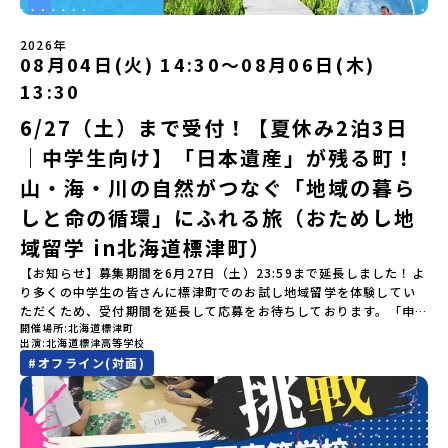
留学」をプチ体験できるプログラムです。はじめてでも安心！現地
認フォーム」に３日以内に回答いただき、確認フォームの提出をも
※天候の状況や参加人数によってプログラムを変更する場合がござ
抽選の上決定）【参加者決定】お申し込み多数の場合は、締め切り
ではスタッフがしっかりとサポートいたします。今回のフィールド
って参加確定とさせていただきます。当選確認フォームの期日まで
います。参加概要【開催場所】鹿児島県出水市【実施日程】8月3日
後1週間を目途に当落結果をご連絡いたします。【申し込み受付期
は「岩手県八幡平市（はちまんたいし）」岩手県八幡平市（はちま
にご回答いただけない場合は、当選を取り消しとさせていただきま
（月）〜 8月5日（水）※参加が確定した方には7月7日(火) 18:30-
2026年
間】申込期間が延長になりました！5月7日(木)12：00 から 6月4日
んたいし）は北西部にあり、秋田県との県境にある自然豊かな町で
08月04日(火) 14:30〜08月06日(木)
す。当選取り消しがあった場合は、繰り上げ当選者へご連絡させて
20:00に「参加者向け事前オンライン会」をご案内する予定です。必
(木) 12：00まで疑問も不安もワクワクに変える！「おためし地域留
す。町の約83％は「森林」！標高1,000mを超える山岳地帯や高原
いただきます。登録メールアドレスの変更をご希望の場合は下記の
ず参加をお願いします。【集合場所・時間】出水駅 8月3日(月)
学」ステップアップ説明会プログラムの内容を詳しく知りたい方
13:30
もあり緑が豊かな大自然を感じることができ、新緑、山菜の春、花
地域みらい留学公式LINEよりご連絡をお願いします。※受信制限設
13:30 集合【解散場所・時間】出水駅 8月5日(水) 12:00 解散【対
や、お申し込みを迷われている方向けにZoomでのオンライン配信
の夏、紅葉の秋、スキーや樹氷の冬と四季ごとに美しい景色を見る
定をしていると、通知メールをお受け取りいただけません。その場
象】中学生2～3年生【宿泊先】現在調整中※1室に複数名(同性)で宿
6/27（土）まで受付！【夏休み2泊3日
を行います。知りたい情報のレベルに合わせて、以下の2つのステッ
ことのできるユニークな町です。「十和田八幡平（とわだはちまん
合は、「@miratabi.jp」からのメールを受信できるよう設定をお願
泊いただく予定です。【旅行代金】無料※旅行代金に含まれる費用
プをご活用ください。【STEP 1】全体オンライン説明会（アーカイ
｜中学生向け】「日本遺産」が残る町！
たい）国立公園」では登山やトレッキング、「安比高原（あっぴこ
いいたします。※結果に関する個別のお問合せにはお答えしており
のうち、以下の内容が無料となります：・宿泊費（2泊分）・プログ
ブ動画を公開中！）〜まずは「おためし地域留学」を知りたい方
うげん）スキー場」は日本国内最大級のスキーリゾートとして有名
ませんので、ご了承ください。・お申し込みについてお申込はお一
ラム内のアクティビティ・体験費用・一部の食事代*以下の費用は参
へ〜日本全国20以上の地域から選んで参加できる「おためし地域留
山・海・川の自然がつなぐ「地域の暮ら
で、一年中自然アクティビティを楽しむことができます！そして八
人様1回限りです。PC・スマートフォンからお申込ください。申込
加者のご負担となります・集合場所までの往復交通費・お土産代や
学」の全体像や魅力について、説明会を開催しました。中学生一人
幡平市にある「松川地熱発電所」は、日本で初めて「地球のチカラ
しと命の循環」にふれる旅（おためし地
後の内容変更はできません。お申込時は、メールアドレスの入力間
自由時間の個人飲食費などの個人的費用【募集人数】最大10名（お
での参加にあたり、保護者様が特に気になる「安全面」や「事務局
を電気に変えた」場所！八幡平の地下からわき出す蒸気をそのまま
違いにご注意ください。・宿泊について１室に複数(同性2～4名程
申し込み多数の場合は抽選の上決定）【参加者決定】お申し込み多
のサポート体制」についても詳しく解説しています。ぜひ、ご自宅
域留学 in北海道標津町）
電気に変える「地球・自然にやさしい最先端のエネルギー」を生み
度)で宿泊いただく予定です。・食事アレルギー対応について個別の
数の場合は、締め切り後1週間を目途に当落結果をご連絡いたしま
からお気軽にご視聴ください。🎬 [アーカイブ動画を視聴す
出す挑戦をしてきた町です。今回のプログラムでは、この松川地熱
詳細なアレルギー対応希望にはお応えしかねる場合がございます。
す。【申し込み受付期間】6月1日(月)12：00 から 6月15日(月)
【お知らせ】募集期間を6月27日（土）23:59まで延長しました！よ
る]YouTube：https://youtu.be/Yt8nd04aNgA?
発電所から吹き出す地熱蒸気を使った「アート体験」をすることが
対応が必要な場合は必ず事前にご相談ください。・参加取消や急遽
12：00まで疑問も不安もワクワクに変える！「おためし地域留学」
り多くの中学生の皆さんに標津町でのお試し地域留学を体験してい
si=e5erbspvwz5O8_uF 【STEP 2】大樹町プログラム説明会〜
できます。世界でここだけ！地球のチカラを使った幻想的なグラデ
参加できなくなった場合について参加決定後の参加お取り消しはご
ステップアップ説明会プログラムの内容を詳しく知りたい方や、お
ただくため、受付期間を延長して応募をお待ちしております。「申
「大樹町」の内容を具体的に深掘りしたい方へ〜全体説明を聞いた
ーションのアートづくりをぜひ体験してみてください！さらに八幡
遠慮下さい。やむを得ないお取り消しの場合はお早めに事務局まで
開催場所
北海道標津町
申し込みを迷われている方向けにZoomでのオンライン配信を行い
し込みのタイミングを逃してしまった」という方も、この機会にぜ
うえで、「大樹町では具体的に何をするの？」「どんな町なの？」
平市は自然（山）の恵みを生かした料理がとても美味しい地域で
出演
北海道標津高等学校
ご連絡ください。・キャンセルポリシーやむを得ない参加お取り消
ます。知りたい情報のレベルに合わせて、以下の2つのステップをご
ひ一歩踏み出してみませんか？※都合により締め切りを早める場合
という疑問にお答えする説明会です。大樹町ならではの豊かな文化
す。みなさんの地元の味とは違う「岩手の郷土料理」を味わって楽
#
オフライン(対面)
しの場合、以下のルールに沿って対応させていただきます。ご了承
活用ください。【STEP 1】全体オンライン説明会（アーカイブ動画
がございます。お早目にご応募ください！-------奨学金のお知らせ-
や、2泊3日のプログラムの中身をたっぷりとお伝えします。日
しんでください🎵今回はこの大自然や文化が魅力的な八幡平市で、
ください。プログラム開催日の前日＜7月17日＞から、【キャンセル
を公開中！）〜まずは「おためし地域留学」を知りたい方へ〜日本
------＼返還不要・3年間最大72万／💡北海道の高校留学に【毎月2
時： 5月13日(水) 19：00〜19：40内 容： 大樹町ってどんなとこ
日本全国から集まる中学生や「平舘（たいらだて）高校」の高校生
のご連絡日：お支払いいただく旅行代金】・21日目にあたる日以
全国20以上の地域から選んで参加できる「おためし地域留学」の全
万円】の給付型奨学金～夢に向かって一歩踏み出す、あなたの未来
ろ？プログラム詳細解説、質疑応答お申し込み：https://c-
と一緒にさまざまなアクティビティを体験していただきます。他に
前：無料・20日目-8日目：20％・7日目-2日目：30％・プログラム
体像や魅力について、説明会を開催しました。中学生一人での参加
を応援！～ 詳細・条件はこちらから-----------------------------
mirai.jp/events/002112お気軽にどうぞ！「はじめての一人旅だ
はないスペシャルな魅力がギュッと詰まった岩手県八幡平市で五感
開始日の前日：40％・プログラム開始日当日：50％・ご連絡無しで
にあたり、保護者様が特に気になる「安全面」や「事務局のサポー
----＜体験費・宿泊費が無料！＞一万年前から続く自然と人の暮らし
けど大丈夫？」「どんな体験ができるの？」そんな保護者様の不安