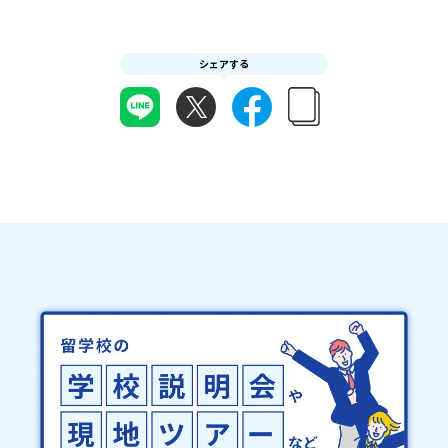
どの状況等によって開催を見合わせる可能性があります。その場合
の期日までにご回答いただけない場合は、当選を取り消しとさせて
は原則、開催日1週間前までにご連絡いたします。又、最少催行人数
いただきます。当選取り消しがあった場合は、繰り上げ当選者へご
に達しなかった場合は、開催日3週間前までに催行中止の旨をメール
連絡させていただきます。登録メールアドレスの変更をご希望の場
にてご連絡いたします。・よくあるご質問その他、よくあるご質問
シェアする
合は下記の地域みらい留学公式LINEよりご連絡をお願いします。※
についてはこちらをご確認ください。運営団体について＜プログラ
受信制限設定をしていると、通知メールをお受け取りいただけませ
ム主催：一般財団法人地域・教育魅力化プラットフォーム＞「意志
ん。その場合は、「@miratabi.jp」からのメールを受信できるよう
ある若者にあふれる持続可能な地域・社会をつくる」というビジョ
設定をお願いいたします。※結果に関する個別のお問合せにはお答
ンを掲げ、2017年3月に島根県に設立した教育事業団体です。日本
えしておりませんので、ご了承ください。・お申し込みについてお
全国約200の高校と連携しながら、中学卒業後に地域の枠を越えて生
申込はお一人様1回限りです。PC・スマートフォンからお申込くだ
徒一人ひとりの夢や価値観に合った地域・学校で1〜3年間過ごすこ
さい。申込後の内容変更はできません。お申込時は、メールアドレ
とができるシステム「地域みらい留学」をはじめとした、教育事業
スの入力間違いにご注意ください。・宿泊について１室に複数(同性
や地域活性モデルをつくり続けています。名 称：一般財団法人地
2～4名程度)で宿泊いただく予定です。・食事アレルギー対応につい
域・教育魅力化プラットフォーム設 立：2017年3月代表者：岩本
て個別の詳細なアレルギー対応希望にはお応えしかねる場合がござ
悠所在地：〒690-0842 島根県松江市東本町二丁目25-6 みらい
います。対応が必要な場合は必ず事前にご相談ください。・参加取
BASE2階 その他所在地公式HP：http://c-platform.or.jp/お問い
消や急遽参加できなくなった場合について参加決定後の参加お取り
合わせ先担当：小川・小原E-mail：info@miratabi.jp「おためし
消しはご遠慮下さい。やむを得ないお取り消しの場合はお早めに事
地域留学体験」のプログラム開催情報を公式LINEにて配信中！ぜひ
務局までご連絡ください。・キャンセルポリシーやむを得ない参加
ご登録ください♪地域みらい留学公式LINE
お取り消しの場合、以下のルールに沿って対応させていただきま
す。ご了承ください。プログラム開催日の前日＜8月3日＞から、
【キャンセルのご連絡日：お支払いいただく旅行代金】・21日目に
あたる日以前：無料・20日目-8日目：20％・7日目-2日目：30％・
プログラム開始日の前日：40％・プログラム開始日当日：50％・ご
連絡無しでの不参加またはプログラム開始後の解除：100％・催行中
止について天候などの状況等によって開催を見合わせる可能性があ