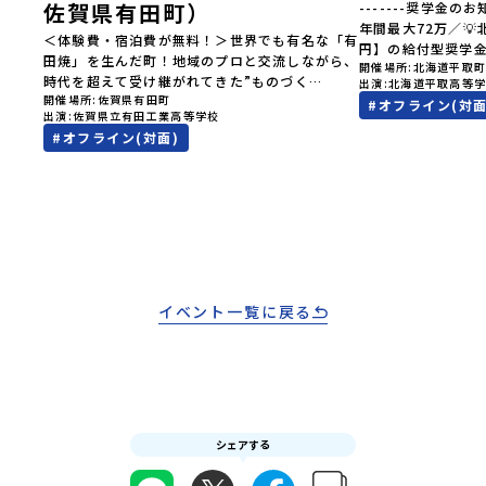
佐賀県有田町）
-------奨学金のお
見なが
年間最大72万／
へ！👀
＜体験費・宿泊費が無料！＞世界でも有名な「有
円】の給付型奨学
ク（＝
田焼」を生んだ町！地域のプロと交流しながら、
開催場所
北海道平取
す、あなたの未来
択肢
時代を超えて受け継がれてきた”ものづく
出演
北海道平取高等
らから-------------
きなり
開催場所
佐賀県有田町
り”や”デザイン”を探求しませんか？「地元以外
#
オフライン(対面
費・宿泊費が無料＞
…」そ
出演
佐賀県立有田工業高等学校
の暮らしや文化が気になる。いつか留学してみた
た大人気マンガ「
験でき
#
オフライン(対面)
い！」「豊かな自然と伝統文化、町並みに興味が
画に登場する町！
オンラ
ある！」「ものづくりやきれいなデザインが好
地」で自然や食を
です！
き！」そんな中学生のみなさんにおすすめ！「お
外の地域の暮らし
学 3つ
ためし地域留学体験」は、日本全国約200の高校
たい！」「アイヌ
「圧倒
と連携し、地域の枠を超えて学校生活を送る「地
る世界を自分の手
ない、
域みらい留学」をプチ体験できるプログラムで
でもっと触れてあ
」でフ
す。はじめてのひとり旅でも安心！現地でもスタ
なさんにおすすめ
れた
ッフがしっかりとサポートいたします。今回のフ
は、日本全国約20
初めま
ィールドは「佐賀県有田町（ありたちょう）」佐
イベント一覧に戻る
超えて学校生活を
ら「新
賀県の西部にある有田町は、江戸時代から400年
体験できるプログ
えた
以上続く「窯業（ようぎょう）」の町。 窯（か
でも安心！現地で
合！地
ま）で粘土を焼いてつくるものづくりが、この町
トいたします。今
ば、た
の文化として今も受け継がれています。世界でも
町（びらとりちょ
費・体
知られる「有田焼」は、この窯業の中から生まれ
取町（びらとりち
ての一
ました。長い歴史の中で積み重ねられてきた技術
文化」が継承され
りサポ
シェアする
や工夫、そして“つくる人の想い”が、この町に
ます。町名の「平
ーーー
は残っています。また、文化施設が「日本遺産」
「ピラ・ウトゥル
体オン