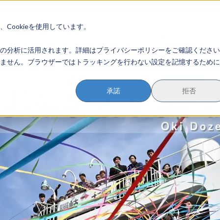
イベント参加方法
会員登録
？
Cookieを使用しています。
のすすめかた
地域みらい留学とは
学校を探す
イベントを探す
おためし地域
の分析に活用されます。詳細はプライバシーポリシーをご確認ください
ません。ブラウザーではトラッキングを行わない設定を記憶するために
承諾
拒否