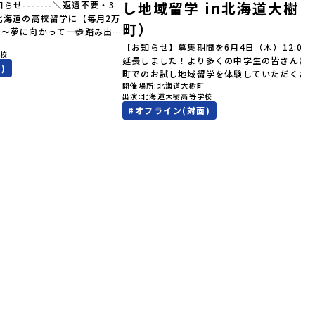
し地域留学 in北海道大樹
知らせ-------＼返還不要・3
北海道の高校留学に【毎月2万
町）
金～夢に向かって一歩踏み出
町
を応援！～ 詳細・条件はこち
【お知らせ】募集期間を6月4日（木）12:00
学校
--------------------＜体験
延長しました！より多くの中学生の皆さんに
)
累計3,000万部以上販売され
町でのお試し地域留学を体験していただくた
ゴールデンカムイ」の実写版映
開催場所
北海道大樹町
受付期間を延長して応募をお待ちしておりま
出演
北海道大樹高等学校
北海道の「アイヌ文化継承の
「申し込みのタイミングを逃してしまった」
#
オフライン(対面)
体験してみませんか？「地元以
う方も、この機会にぜひ一歩踏み出してみま
が気になる。いつか留学してみ
か？※都合により締め切りを早める場合がご
文化の歴史や、マンガに登場す
ます。お早目にご応募ください！-------------
で探求したい！」「自然が好き
-----------------------------＼返還不要・3
そびたい！」そんな中学生のみ
間最大72万／💡北海道の高校留学に【毎月2
！「おためし地域留学体験」
円】の給付型奨学金～夢に向かって一歩踏み
0の高校と連携し、地域の枠を
す、あなたの未来を応援！～ 詳細・条件は
送る「地域みらい留学」をプチ
らから-------------------------------------
ラムです。はじめてのひとり旅
----ーーーーーーーーーーーーーーーーーー
もスタッフがしっかりとサポー
ーーーーーーーーーーーー＜体験費・宿泊費
回のフィールドは「北海道平取
料！＞民間ロケットの打ち上げ成功で話題に
う）」北海道の南に位置する平
た町！ 北海道の「宇宙版シリコンバレー」を
ょう）。壮大な自然と「アイヌ
指す大樹町で、最先端テクノロジーとどこま
ている町として広く知られてい
続く大自然を肌で感じてみませんか？「地元
取（びらとり）」は、アイヌ語
の地域の暮らしが気になる。いつか留学して
」（崖の間を意味）という言葉
い！」「自分の進学や将来の可能性をもっと