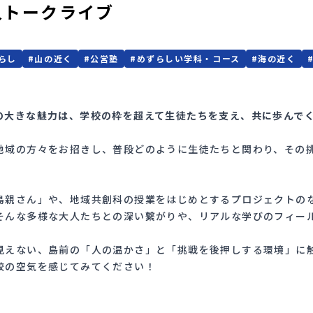
の人トークライブ
らし
#
山の近く
#
公営塾
#
めずらしい学科・コース
#
海の近く
の大きな魅力は、学校の枠を超えて生徒たちを支え、共に歩んで
地域の方々をお招きし、普段どのように生徒たちと関わり、その
島親さん」や、地域共創科の授業をはじめとするプロジェクトの
そんな多様な大人たちとの深い繋がりや、リアルな学びのフィー
見えない、島前の「人の温かさ」と「挑戦を後押しする環境」に
校の空気を感じてみてください！