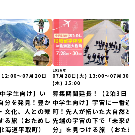
2026年
 12:00〜07月20日
07月28日(火) 13:00〜07月30日
(木) 15:00
｜中学生向け】い
募集期間延長！【2泊3日｜
自分を発見！豊か
中学生向け】宇宙に一番近
・文化、人との繋
町！先人が拓いた大自然と
する旅（おためし
先端の宇宙の下で「未来の
n北海道平取町）
分」を見つける旅 （おため