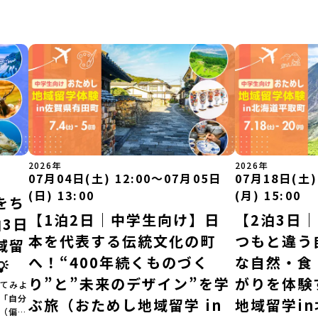
2026年
2026年
07月04日(土) 12:00〜07月05日
07月18日(土)
(日) 13:00
(月) 15:00
をち
【1泊2日｜中学生向け】日
【2泊3日
3日
本を代表する伝統文化の町
つもと違う
域留
へ！“400年続くものづく
な自然・食

り”と”未来のデザイン”を学
がりを体験
てみよ
」「自分
ぶ旅（おためし地域留学 in
地域留学i
（偏差