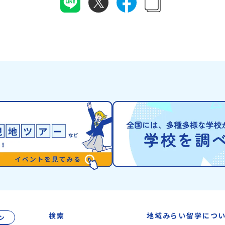
や「日本の20世紀遺産」に認定されるなど日本
から名付けられま
月22
を代表する伝統工芸の町です。さらに、有田町に
が連なる「幌尻岳
けま
は「日本の棚田百選」に選ばれた「岳の棚田（た
景！日本一の広さ
なく不
なだ）」や「名水百選」や「水源の森百選」に選
や、和牛がのんび
はず💡
ばれた「竜門峡（りゅうもんきょう）」など、思
流に選ばれたこと
さいね
わず立ち止まりたくなるような自然も広がり、歴
ぐ「沙流川（さる
アーカ
史・文化・自然が重なり合う、“本物”に出会え
とのできない圧倒
る場所です。そんな歴史・文化が豊かな佐賀県有
ができます。さら
田町で実際に町を歩きながら学ぶフィールドワー
ね）とも縁が深い
内容】・
クをしたり、有田焼づくりに関わる職人、町で暮
った神社や公園な
6年
らすプロデザイナー、地元の高校で学ぶ生徒など
の歴史を交差する
・安心
と交流しながら「伝統的なものづくり」や「未来
北の大地で育まれ
なプロ
のデザイン」を一緒に探求できます。ただ体験す
ヌ」の文化は北海
にて紹
るだけじゃなくて、 “どうしてこの形なんだろ
住民族である「ア
ーーー
う？” “自分だったらどんなデザインにする？”
れてきた文化です
ワクに変
そんなふうに考える時間も、このプログラムの大
「アイヌ語」や、
せて、
切なポイントです。ここで出会う人や体験が、自
宿ると考える「精
1】全体
分の「好き」や「未来」につながるかもしれませ
などに踊られる「
つでも
ん。この町でしかできない、ちょっと特別な体験
刺繍（ししゅう）
留学」
を、ぜひ楽しんでみませんか？体験のおすすめポ
クな文化が存在し
力、サ
イント体験プログラム内容（予定）＜１日目＞
まわりに存在する
2】個
（PM）「オリエンテーション・自己紹介ワー
の道具のうち、人
しま
ク」「有田工業高校見学」 -陶芸技術をまな
検索
地域みらい留学につ
ン
いるものを「カム
知りた
ぶ！「セラミック科」のまなび場を体験 -デザ