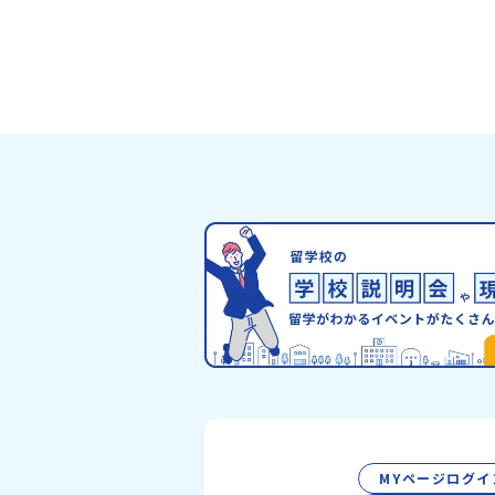
ライン説明会（アーカイブ配信）2026年4
日に開催された説明会の録画をご覧いただ
す。この動画を見れば、あなたの「なんと
安」が「絶対に行ってみたい！」に変わる
お家からリラックスして視聴してみてくだ
😊▶︎全体説明会のアーカイブはこちら（
イブを視聴する）YouTube：
https://youtu.be/Yt8nd04aNgA?
si=e5erbspvwz5O8_uF【アーカイブ
おためし地域留学の魅力・メリット・202
度、日本全国20以上の対象地域について
のサポート体制・質疑応答※各地域の詳細
グラムは、以下の【STEP2】個別説明会
介しています。ーーーーーーーーーーーー
ーーーーーーーーー💡疑問も不安もワク
える！2つのステップ知りたいことに合わ
2つの説明会をご活用ください！【STEP
オンライン説明会の視聴（☆上の動画でい
視聴可能です） 〜まずは「おためし地域
を知りたい方へ〜プログラムの全体像や魅
ポート体制について解説します。 【STEP
別プログラム説明会（☆順次ページを公開
MYページログイ
す）〜「地域別のプログラム」を具体的に