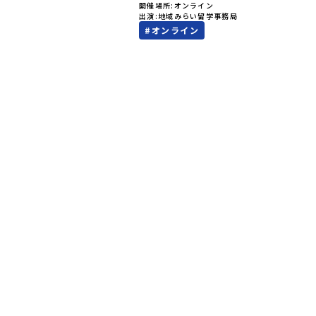
開催場所
オンライン
値）で決めるしかないのかな？」スマホを
出演
地域みらい留学事務局
ら、進路にモヤモヤしているそこのあなた
#
オンライン
テストの点数ではなく、あなたの「ワクワ
自分軸）」で進路を選ぶ。そんな新しい選
が、「地域みらい留学」です。「でも、い
知らない土地の高校に進学するなんて不安
んな人のために、2泊3日で気軽にプチ体
る【おためし地域留学】の魅力を凝縮した
イン説明会のアーカイブ（録画）を公開中
✨＼🔥ここがすごい！🔥／おためし地域留
のワクワク🔥🔥 ①スマホじゃわからない
的な感動」！教科書を読むだけじゃわから
その地域ならではの大自然や歴史を「五感
ル体験！カヌーに乗ったり、伝統文化に触
り、本物の冒険が待っています！🔥 ②「
して」が「一生の友達」に変わる！全国か
しいことに挑戦したい！」「今の自分を変
い！」と思っている同世代の中学生が大集
元の高校生と一緒にご飯を食べて語り合え
った数日で最高の仲間になる！🔥 ③宿泊
験費はなんと【無料】！親元を離れる初め
人旅でも大丈夫。頼れるスタッフがしっか
ートするので安心・安全です！ーーーーー
ーーーーーーーーーーーーーーーー📺 全