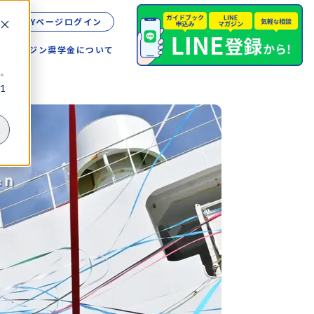
MYページログイン
留学
マガジン
奨学金について
。
1