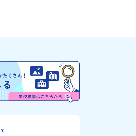
した。見上げるほど大きな山々
きたい！ 」「自然が好きでもっと触れてあそび
（ぽろしりだけ）」の景色は絶
たい！」そんな中学生のみなさんにおすすめ
を誇る「すずらん」が咲く花畑
「おためし地域留学体験」は、日本全国約20
りと過ごす放牧地。日本一の清
高校と連携し、地域の枠を超えて学校生活を
もある、ヤマメやニジマスが泳
「地域みらい留学」をプチ体験できるプログ
がわ）」。他の地域では見るこ
です。はじめてのひとり旅でも安心！現地で
的スケールの自然を味わうこと
タッフがしっかりとサポートいたします。今
に、源義経（みなもとのよしつ
フィールドは「北海道 大樹町（たいきちょ
とされている地域で、義経を祀
う）」北海道の東部、十勝の南部に位置する
どが存在し、アイヌ民族と日本
町（たいきちょう）。西に日高山脈（ひだか
瞬間を肌で体感できる町です。
みゃく）が連なり、東は太平洋に面した自然
た「アイヌ文化」とは？「アイ
な町です。酪農を主体とした農業や漁業、林
道を中心とした北部周辺で、先
盛んであると同時に、「宇宙に一番近い町」
イヌ民族」によって大切に育ま
て航空宇宙産業の誘致を進めるユニークな顔
。日本語とは異なる響きを持つ
っています 。見上げるほど大きな山々が連な
自然界のあらゆる物に「魂」が
「日高山脈（ひだかさんみゃく）」の絶景！
神文化」、祭りや家庭での行事
ちがのんびりと過ごす放牧地や、海が見える
古式舞踊」、独特の文様による
い温泉。日本一の清流に選ばれたこともある
、木彫り等の工芸など、ユニー
舟川（れきふねがわ）」。 他の地域では見る
ます。アイヌ文化では、人間の
とのできない圧倒的スケールの自然と、新し
生き物や自然のチカラ、暮らし
業が交差する瞬間を肌で体感できる町です。
間にとって大切な役割を持って
大地で脈々と受け継がれる 「フロンティアス
いて
イ」と呼んでいます。いつも自
リッツ」を体感！ 「フロンティアスピリッツ