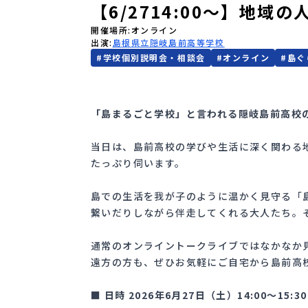
【6/2714:00〜】地域
開催場所
オンライン
出演
島根県立隠岐島前高等学校
#
学校個別説明会・相談会
#
オンライン
#
島ぐ
「島まるごと学校」と言われる隠岐島前高校
当日は、島前高校の学びや生活に深く関わる
たっぷり伺います。
島での生活を我が子のように温かく見守る「
繋いだりしながら伴走してくれる大人たち。
通常のオンライントークライブではなかなか
遠方の方も、ぜひお気軽にご自宅から島前高
■ 日時 2026年6月27日（土）14:00〜15:30