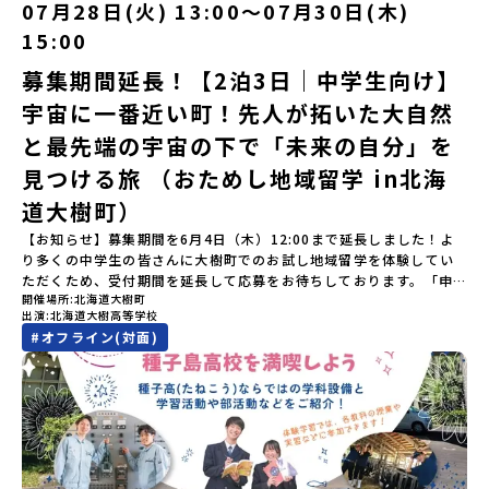
す。町名の「平取（びらとり）」は、アイヌ語「ピラ・ウトゥル」
07月28日(火) 13:00〜07月30日(木)
ってプログラムを変更する場合がございます。参加概要【開催場
（崖の間を意味）という言葉から名付けられました。見上げるほど
所】佐賀県 有田町（ありたちょう）【実施日程】7月4日（土）〜7
15:00
大きな山々が連なる「幌尻岳（ぽろしりだけ）」の景色は絶景！日
月5日（日）※参加が確定した方には6月5日（金） 18:30～20:00に
本一の広さを誇る「すずらん」が咲く花畑や、和牛がのんびりと過
「参加者向け事前オンライン研修」をご案内する予定です。必ず参
募集期間延長！【2泊3日｜中学生向け】
ごす放牧地。日本一の清流に選ばれたこともある、ヤマメやニジマ
加をお願いします。【集合場所・時間】7月4日(土) 12：00 JR有田
宇宙に一番近い町！先人が拓いた大自然
スが泳ぐ「沙流川（さるがわ）」。他の地域では見ることのできな
駅※12：00までにJR有田駅に到着する便で手配ください。【解散場
い圧倒的スケールの自然を味わうことができます。さらに、源義経
所・時間】7月5日(日) 13：00頃 JR有田駅【対象】中学2年生、中
と最先端の宇宙の下で「未来の自分」を
（みなもとのよしつね）とも縁が深いとされている地域で、義経を
学3年生【宿泊先】ありこや（佐賀県西松浦郡有田町）※地域みらい
祀った神社や公園などが存在し、アイヌ民族と日本の歴史を交差す
見つける旅 （おためし地域留学 in北海
留学生が活用している宿泊施設（シェアハウス）です。※1室1名で
る瞬間を肌で体感できる町です。北の大地で育まれた「アイヌ文
宿泊いただく予定です。 【旅行代金】無料※旅行代金に含まれる費
道大樹町）
化」とは？「アイヌ」の文化は北海道を中心とした北部周辺で、先
用のうち、以下の内容が無料となります：・宿泊費（1泊分）・プロ
住民族である「アイヌ民族」によって大切に育まれてきた文化で
グラム内のアクティビティ・体験費用・一部の食事代*以下の費用は
【お知らせ】募集期間を6月4日（木）12:00まで延長しました！よ
す。日本語とは異なる響きを持つ「アイヌ語」や、自然界のあらゆ
参加者のご負担となります・集合場所までの往復交通費・お土産代
り多くの中学生の皆さんに大樹町でのお試し地域留学を体験してい
る物に「魂」が宿ると考える「精神文化」、祭りや家庭での行事な
や自由時間の個人飲食費などの個人的費用【募集人数】最大5名（お
ただくため、受付期間を延長して応募をお待ちしております。「申
どに踊られる「古式舞踊」、独特の文様による刺繍（ししゅう）、
開催場所
北海道大樹町
申し込み多数の場合は抽選の上決定）【参加者決定】お申し込み多
し込みのタイミングを逃してしまった」という方も、この機会にぜ
木彫り等の工芸など、ユニークな文化が存在します。アイヌ文化で
出演
北海道大樹高等学校
数の場合は、締め切り後1週間を目途に当落結果をご連絡いたしま
ひ一歩踏み出してみませんか？※都合により締め切りを早める場合
は、人間のまわりに存在する生き物や自然のチカラ、暮らしの道具
#
オフライン(対面)
す。【申し込み受付期間】5月7日(木)12：00 から 5月21日(木)
がございます。お早目にご応募ください！-------------------------
のうち、人間にとって大切な役割を持っているものを「カムイ」と
12：00まで疑問も不安もワクワクに変える！「おためし地域留学」
-------------------＼返還不要・3年間最大72万／💡北海道の高校留
呼んでいます。いつも自分たちを見守ってくれているもの、例え
ステップアップ説明会プログラムの内容を詳しく知りたい方や、お
学に【毎月2万円】の給付型奨学金～夢に向かって一歩踏み出す、あ
ば、身近な動植物や、暮らしに欠かせない火、水、風、そして雄大
申し込みを迷われている方向けにZoomでのオンライン配信を行い
なたの未来を応援！～ 詳細・条件はこちらから------------------
な山や川などもすべて「カムイ」です。この文化と精神性をテーマ
ます。知りたい情報のレベルに合わせて、以下の2つのステップをご
--------------------------ーーーーーーーーーーーーーーーーーー
にした大人気マンガ「ゴールデンカムイ」は、累計3000万部以上販
活用ください。【STEP 1】全体オンライン説明会〜まずは「おため
ーーーーーーーーーーーーーー＜体験費・宿泊費が無料！＞民間ロ
売され、2026年3月に映画の続編も公開されるなど注目を集めてい
し地域留学」を知りたい方へ〜日本全国20以上の地域から選んで参
ケットの打ち上げ成功で話題になった町！ 北海道の「宇宙版シリコ
ます。今回は、平取町の中でもアイヌ文化に触れることのできる
加できる「おためし地域留学」の全体像や魅力について、説明会を
ンバレー」を目指す大樹町で、最先端テクノロジーとどこまでも続