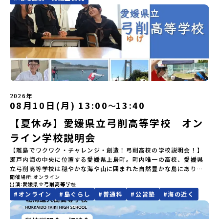
どの状況等によって開催を見合わせる可能性があります。その場合
空港16：45着)便を利用する想定※天候の状況や参加人数によってプ
域・教育魅力化プラットフォーム設 立：2017年3月代表者：岩本
この町の未来を一緒につくり、魅力的にしていく仲間として、君を
しています。ぜひ、ご自宅からお気軽にご視聴ください。🎬 [アーカ
は原則、開催日1週間前までにご連絡いたします。又、最少催行人数
ログラムを変更する場合がございます。参加概要【開催場所】北海
悠所在地：〒690-0842 島根県松江市東本町二丁目25-6 みらい
待っています。▼週末体験入学でお伝えすること(昨年度の例)・留学
イブ動画を視聴する]YouTube：
に達しなかった場合は、開催日3週間前までに催行中止の旨をメール
道標津町【実施日程】8月4日（火）〜 8月6日（木）※参加が確定し
BASE2階 その他所在地公式HP：http://c-platform.or.jp/お問い
生活の拠点となる南三陸高校で授業体験・留学生の先輩たちととも
https://youtu.be/Yt8nd04aNgA?si=e5erbspvwz5O8_uF
にてご連絡いたします。・よくあるご質問その他、よくあるご質問
た方には7月10日(金) 18：30～20：00に「参加者向け事前オンラ
合わせ先担当：小川・小原E-mail：info@miratabi.jp「おためし
に旭桜寮を見学 ＆ 質問・交流の時間・学びのフィールドとなる南三
【STEP 2】プログラム説明会〜「八幡平市」の内容をもっと知りし
についてはこちらをご確認ください。運営団体について＜プログラ
イン研修」をご案内する予定です。必ず参加をお願いします。【集合
地域留学体験」のプログラム開催情報を公式LINEにて配信中！ぜひ
陸を体験・交流会本説明会は学校、町役場、コーディネーターとと
たい方へ〜全体説明を聞いたうえで、「プログラムで何をする
ム主催：一般財団法人地域・教育魅力化プラットフォーム＞「意志
場所・時間】中標津空港 8月4日(火) 14：30 集合【解散場所・時
ご登録ください♪地域みらい留学公式LINE
もに、留学生と地元生が説明役を務めてくれます。⚪︎これまでの先輩
の？」「どんなまちなの？」という疑問にお答えする詳細配信で
ある若者にあふれる持続可能な地域・社会をつくる」というビジョ
間】中標津空港 8月6日(木) 13：30 解散【対象】中学2年生、中学3
方はこんなお話をしてくれました。・進路で悩んだポイント、南三
す。2泊3日のプログラムの中身をお伝えします。日時：6月10日(水)
ンを掲げ、2017年3月に島根県に設立した教育事業団体です。日本
年生【宿泊先】民宿 船長の家※1室に複数(同性2～4名程度)で宿泊
陸に決めた理由・南三陸高校に来てみて気づいたこと、変化したこ
19：00〜20：00内容：どんなところ？プログラム詳細解説、質疑
全国約200の高校と連携しながら、中学卒業後に地域の枠を越えて生
いただく予定です。【旅行代金】無料※旅行代金に含まれる費用の
と・地元の普通が、外から見たら特別だった話・飛び込む留学生、
応答紹介地域：鹿児島県出水市・出水工業高校/北海道標津町/岩手
徒一人ひとりの夢や価値観に合った地域・学校で1〜3年間過ごすこ
うち、以下の内容が無料となります：・宿泊費（2泊分）・プログラ
迎え入れる地元生・南三陸での高校生活、実際どう？・どんな人に
県八幡平市/愛媛県鬼北町＊4つの地域のプログラムを1時間でぎゅっ
とができるシステム「地域みらい留学」をはじめとした、教育事業
ム内のアクティビティ・体験費用・一部の食事代*以下の費用は参加
2026年
おすすめ？-----はじめから強い想い、覚悟を持っていなくても、大
とお届けします。お申し込み：https://c-
08月10日(月) 13:00
13:40
〜
や地域活性モデルをつくり続けています。名 称：一般財団法人地
者のご負担となります・集合場所までの往復交通費・お土産代や自
丈夫です。 何かやってみたい。学んでみたい。挑戦したい。素直で
mirai.jp/events/064069お気軽にどうぞ！「はじめての一人旅だ
域・教育魅力化プラットフォーム設 立：2017年3月代表者：岩本
由時間の個人飲食費などの個人的費用【募集人数】最大10名（お申
小さく感じる想いでも、その一歩を、私たちは全力で応援します。
【夏休み】愛媛県立弓削高等学校 オン
けど大丈夫？」「どんな体験ができるの？」そんな保護者様の不安
悠所在地：〒690-0842 島根県松江市東本町二丁目25-6 みらい
し込み多数の場合は抽選の上決定）【参加者決定】お申し込み多数
○募集期間 7月28日（火）まで 原則先着ですが、定数を超えるご
や、中学生のみなさんの素朴な疑問にスタッフが直接お答えしま
BASE2階公式HP：http://c-platform.or.jp/お問い合わせ先担
の場合は、締め切り後1週間を目途に当落結果をご連絡いたします。
ライン学校説明会
応募の場合は、3年生を優先させていただく場合がございます。※本
す。チャットでの質問も可能ですので、ぜひご自宅からリラックス
当：小川・小原E-mail：info@miratabi.jp「おためし地域留学体
【申し込み受付期間】6月8日(月)12：00 から 6月22日(月) 12：00
イベントは全国募集による留学生向けです。宮城県内の中学校に在
してご参加ください。▼お申し込み前に必ずご確認ください・参加
【離島でワクワク・チャレンジ・創造！弓削高校の学校説明会！】
験」のプログラム開催情報を公式LINEにて配信中！ぜひご登録くだ
まで疑問も不安もワクワクに変える！「おためし地域留学」ステッ
籍する方、また、宮城県内に在住する方は申し訳ございませんが参
規約への同意プログラムへの参加申し込みいただく前に、「お申し
瀬戸内海の中央に位置する愛媛県上島町。町内唯一の高校、愛媛県
さい♪地域みらい留学公式LINE
プアップ説明会プログラムの内容を詳しく知りたい方や、お申し込
加できませんのでご了承ください。なお、宮城県内から本校を受験
込みに関する各規約」への同意が必須となります。ご確認くださ
立弓削高等学校は穏やかな海や山に囲まれた自然豊かな島にあり、
みを迷われている方向けにZoomでのオンライン配信を行います。
したい場合は南三陸高校にご連絡ください。℡０２２６－４６－３
い。・抽選による参加者決定についてお申込みいただいた方の中か
開催場所
オンライン
生徒たちは島の人たちの温かさに触れながら、生き生きとした学校
知りたい情報のレベルに合わせて、以下の2つのステップをご活用く
出演
愛媛県立弓削高等学校
６４３
ら抽選の上、締め切り日から1週間を目途に、お申し込み時に記入い
生活を送っています。オンライン説明会では、「ワクワク・チャレ
ださい。【STEP 1】全体オンライン説明会（アーカイブ動画を公開
#
オンライン
#
島ぐらし
#
普通科
#
公営塾
#
海の近く
ただいたメールアドレス宛に「当選／落選メール」をお送りいたし
ンジ・創造のゆめしま海道で夢つなぐ人になる」をコンセプトに、
中！）〜まずは「おためし地域留学」を知りたい方へ〜日本全国20
ます。当選者は、メールに記載された「当選確認フォーム」に３日
社会課題解決に向け、地域の協力を得ながら取り組む総合的な探究
以上の地域から選んで参加できる「おためし地域留学」の全体像や
以内に回答いただき、確認フォームの提出をもって参加確定とさせ
学習をはじめ、高校では珍しい部活動「起業部」の特徴、また一昨
魅力について、説明会を開催しました。中学生一人での参加にあた