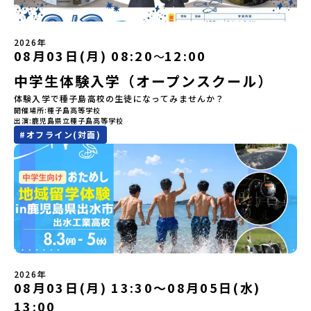
「二風谷（にぶたに）コタン」へ出発！アイヌの家や暮らし、食な
開催しました。中学生一人での参加にあたり、保護者様が特に気に
く大自然を肌で感じてみませんか？「地元以外の地域の暮らしが気
どを体感することができます。ぜひ現地で味わってみてください
なる「安全面」や「事務局のサポート体制」についても詳しく解説
になる。いつか留学してみたい！」「自分の進学や将来の可能性を
🎵（写真撮影：志鎌康平）未来の自分をイメージする。地元の高校
しています。ぜひ、ご自宅からお気軽にご視聴ください。▶︎ [アーカ
もっとひらきたい！ 」「自然が好きでもっと触れてあそびたい！」
2026年
生との特別な交流この旅の大きな魅力は、地元の「平取高校」の先
イブ動画を視聴する]YouTube：
そんな中学生のみなさんにおすすめ！「おためし地域留学体験」
08月03日(月) 08:20
12:00
〜
輩たちと過ごす時間です。 ただ校舎を眺める見学ではありません。
https://youtu.be/Yt8nd04aNgA?
は、日本全国約200の高校と連携し、地域の枠を超えて学校生活を送
高校生が自ら企画したアクティビティを通じて、年の近い先輩たち
中学生体験入学（オープンスクール）
si=e5erbspvwz5O8_uF【STEP 2】有田町プログラム説明会〜
る「地域みらい留学」をプチ体験できるプログラムです。はじめて
と本音で交流することができます。魅力的な大人たちと対話をしな
「有田町」の内容を具体的に深掘りしたい方へ〜全体説明を聞いた
のひとり旅でも安心！現地でもスタッフがしっかりとサポートいた
体験入学で種子島高校の生徒になってみませんか？
がら町の歴史や「生き方」を学ぶことができ、大充実の2泊3日にな
うえで、「有田町では具体的に何をするの？」「どんな町なの？」
します。今回のフィールドは「北海道 大樹町（たいきちょう）」北
開催場所
種子島高等学校
ること間違いなし！そんなユニークな魅力がたっぷりつまった北海
という疑問にお答えする説明会です。有田町ならではの豊かな文化
海道の東部、十勝の南部に位置する大樹町（たいきちょう）。西に
出演
鹿児島県立種子島高等学校
道平取町へ、人生の可能性をひらく特別な旅に出発しませんか？体
や、2泊3日のプログラムの中身をたっぷりとお伝えします。日
日高山脈（ひだかさんみゃく）が連なり、東は太平洋に面した自然
#
オフライン(対面)
験のおすすめポイント体験プログラム内容（予定）＜1日目＞
時： 5月11日(月) 19：00〜19：40内 容： 有田町ってどんなとこ
豊かな町です。酪農を主体とした農業や漁業、林業が盛んであると
（PM）「オリエンテーション・自己紹介ワーク」「高校生企画①-
ろ？、プログラム詳細解説、質疑応答お申し込み：https://c-
同時に、「宇宙に一番近い町」として航空宇宙産業の誘致を進める
遊び編-」 -平取高校生と仲を深める「びらとりの歴史・文化を知
mirai.jp/events/068058お気軽にどうぞ！「はじめての一人旅だ
ユニークな顔を持っています 。見上げるほど大きな山々が連なる
る！アイヌ文化フィールドワーク」 -アイヌ文化博物館でアイヌ文
けど大丈夫？」「どんな体験ができるの？」そんな保護者様の不安
「日高山脈（ひだかさんみゃく）」の絶景！牛たちがのんびりと過
化を理解する -アイヌ伝統文化を感じるアクティビティ「1日を振
や、中学生のみなさんの素朴な疑問にスタッフが直接お答えしま
ごす放牧地や、海が見える珍しい温泉。日本一の清流に選ばれたこ
り返るーみんなで体験シェア」＜2日目＞（AM）「平取高校見学・
す。チャットでの質問も可能ですので、ぜひご自宅からリラックス
ともある「歴舟川（れきふねがわ）」。 他の地域では見ることので
寮見学」 -平取高校の特徴を知る学校体験 -在校生との対話「高
してご参加ください。▼お申し込み前に必ずご確認ください・参加
きない圧倒的スケールの自然と、新しい産業が交差する瞬間を肌で
校生企画②-町の紹介編-」 -ビンゴをしながら町を知ろう！（PM）
規約への同意プログラムへの参加申し込みいただく前に、「お申し
体感できる町です。北の大地で脈々と受け継がれる 「フロンティア
「自然と農を感じる！農業アクティビティ」 -平取特産の「びらと
込みに関する各規約」への同意が必須となります。ご確認くださ
スピリッツ」を体感！ 「フロンティアスピリッツ（開拓者精神）」
りトマト」農家体験！ -想いを持って仕事をする大人との交流会
い。・抽選による参加者決定についてお申込みいただいた方の中か
は、大樹町の開拓時代から人々の間で大切に受け継がれてきた精神
「みんなでBBQディナー」 -さらに仲間や地元の高校生、町の大人
2026年
ら抽選の上、締め切り日から1週間を目途に、お申し込み時に記入い
です。どんな困難な状況にも真っ向から立ち向かい、未知の領域へ
08月03日(月) 13:30〜08月05日(水)
たちと交流＜3日目＞（AM）「アイヌが愛した森を散策するフィー
ただいたメールアドレス宛に「当選／落選メール」をお送りいたし
夢を追って挑戦し続ける姿勢や、手つかずの大自然の中で一攫千金
ルドワーク」「3日間の振り返りワーク」 -みんなで振り返り対話
ます。当選者は、メールに記載された「当選確認フォーム」に３日
の夢を抱いて熱中した「砂金掘り」、自らの手で広大な大地を切り
13:00