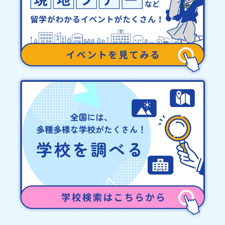
止について天候などの状況等によって開催を見合わせる可能性があ
ります。その場合は原則、開催日1週間前までにご連絡いたします。
又、最少催行人数に達しなかった場合は、開催日3週間前までに催行
中止の旨をメールにてご連絡いたします。・よくあるご質問その
他、よくあるご質問についてはこちらをご確認ください。運営団体
について＜プログラム主催：一般財団法人地域・教育魅力化プラッ
トフォーム＞「意志ある若者にあふれる持続可能な地域・社会をつ
くる」というビジョンを掲げ、2017年3月に島根県に設立した教育
事業団体です。日本全国約200の高校と連携しながら、中学卒業後に
地域の枠を越えて生徒一人ひとりの夢や価値観に合った地域・学校
で1〜3年間過ごすことができるシステム「地域みらい留学」をはじ
めとした、教育事業や地域活性モデルをつくり続けています。名
称：一般財団法人地域・教育魅力化プラットフォーム設 立：2017
年3月代表者：岩本 悠所在地：〒690-0842 島根県松江市東本町二
丁目25-6 みらいBASE2階 その他所在地公式HP：http://c-
platform.or.jp/お問い合わせ先担当：小川・小原E-mail：
info@miratabi.jp「おためし地域留学体験」のプログラム開催情報
を公式LINEにて配信中！ぜひご登録ください♪地域みらい留学公式
LINE