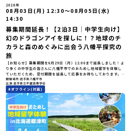
（アーカイブ動画を公開中！）〜まずは「おためし地域留学」を知
士が歩いた道を、自分の足で歩く。まるで、まち全体がタイムカプ
加またはプログラム開始後の解除：100％・催行中止について天候な
樹高校見学・寮見学」 -大樹高校の特徴を知る学校体験 -高校生
2026年
りたい方へ〜日本全国20以上の地域から選んで参加できる「おため
セル。真っ青な海へダイブ！目の前に広がる八代海（やつしろか
08月03日(月) 12:30〜08月05日(水)
どの状況等によって開催を見合わせる可能性があります。その場合
との対話「大樹町の魅力を体験①」 -大樹町ならではのランチ＆ス
し地域留学」の魅力を凝縮したアーカイブ動画をご覧いただけま
い）は穏やかなリアス式海岸。海に沈む夕日は一生に一度は見てお
は原則、開催日1週間前までにご連絡いたします。又、最少催行人数
イーツ（PM）「大樹町の魅力を体験②」 -大樹町宇宙交流センタ
14:30
す。初めての一人旅への不安や、事務局のサポート体制、安全面に
きたい景色です。出水工業高校は、「建築科」と「機械電気科」の2
に達しなかった場合は、開催日3週間前までに催行中止の旨をメール
ーSORA見学 -モデルロケットを飛ばしてみよう！「みんなで
ついても詳しく解説しています。🎬 [アーカイブ動画を視聴す
つの学科。金属加工、電気工作、建物のデザインにチャレンジでき
にてご連絡いたします。・よくあるご質問その他、よくあるご質問
BBQ」 -さらに仲間や地元の高校生、町の大人たちと交流＜3日目
募集期間延長！【2泊3日｜中学生向け】
る]YouTube：https://youtu.be/Yt8nd04aNgA?
る環境。「高校生ものづくりコンテスト」の木材加工部門で九州大
についてはこちらをご確認ください。運営団体について＜プログラ
＞（AM）「3日間の振り返りワーク」 -みんなで振り返り対話「牧
si=e5erbspvwz5O8_uF【STEP 2】平取町プログラム説明会〜
幻のドラゴンアイを探しに！？地球のチ
会2位に輝くなど、先輩たちの実力はホンモノ！この旅では自分の手
ム主催：一般財団法人地域・教育魅力化プラットフォーム＞「意志
場の舞台裏。フィールドワーク」 -牧場見学・搾乳体験・動物と触
「平取町」の内容を具体的に深掘りしたい方へ〜全体説明を聞いた
でモノをつくる時間を体験。金属を削ったり、電気を組んだり、木
ある若者にあふれる持続可能な地域・社会をつくる」というビジョ
れ合おう「ランチ/お土産タイム」（PM） 14：00頃プログラム終
カラと森のめぐみに出会う八幡平探究の
うえで、「平取町では具体的に何をするの？」「どんな町なの？」
で形をつくったり。プロの機械にさわれる高校で&quot;自分の手
ンを掲げ、2017年3月に島根県に設立した教育事業団体です。日本
了-とかち帯広空港には15：00頃に到着予定です。※天候の状況や参
という疑問にお答えする説明会です。平取町ならではの豊かな文化
&quot;でモノづくりにチャレンジ。夜には自分だけの「竹灯籠（た
旅
全国約200の高校と連携しながら、中学卒業後に地域の枠を越えて生
加人数によってプログラムを変更する場合がございます。参加概要
や、2泊3日のプログラムの中身をたっぷりとお伝えします。日
けとうろう）」を作って灯りをともします。真っ青な海に思いっき
徒一人ひとりの夢や価値観に合った地域・学校で1〜3年間過ごすこ
【開催場所】北海道大樹町（たいきちょう）【実施日程】7月28日
【お知らせ】募集期間を6月29日（月）12:00まで延長しました！よ
時： 5月7日(木) 19：00〜19：40内 容： 平取町ってどんなとこ
りダイブしたり、全国から集まった仲間や地元の高校生、地域の方
とができるシステム「地域みらい留学」をはじめとした、教育事業
(火)〜 7月30日(木)※参加が確定した方には6月19日(金) 18：30～
り多くの中学生の皆さんに八幡平市でのおためし地域留学を体験し
ろ？、プログラム詳細解説、質疑応答お申し込み：https://c-
たちとワイワイBBQや夕ごはんづくりは一生の思い出になるはず！
や地域活性モデルをつくり続けています。名 称：一般財団法人地
20：00に「参加者向け事前オンライン研修」をご案内する予定で
ていただくため、受付期間を延長して応募をお待ちしております。
mirai.jp/events/002112どちらの説明会でも、お気軽にどうぞ！
ちょっとドキドキするけど、楽しい！に出会う3日間。熱気あふれる
域・教育魅力化プラットフォーム設 立：2017年3月代表者：岩本
す。必ず参加をお願いします。【集合場所・時間】7月28日(火)
開催場所
岩手県八幡平市
「申し込みのタイミングを逃してしまった」という方も、この機会
「はじめての一人旅だけど大丈夫？」「どんな体験ができるの？」
出水市の冒険に飛び込んでみませんか？体験のおすすめポイント体
悠所在地：〒690-0842 島根県松江市東本町二丁目25-6 みらい
13：00 とかち帯広空港※13：00までにとかち帯広空港に到着する
出演
岩手県立平舘高等学校
にぜひ一歩踏み出してみませんか？※都合により締め切りを早める
そんな保護者様の不安や、中学生のみなさんの素朴な疑問にスタッ
験プログラム内容（予定）＜1日目＞（PM）「オリエンテーショ
BASE2階 その他所在地公式HP：http://c-platform.or.jp/お問い
便で手配ください。【解散場所・時間】7月30日(木) 15：00頃 とか
#
オフライン(対面)
場合がございます。お早目にご応募ください！＜体験費・宿泊費が
フが直接お答えします。チャットでの質問も可能ですので、ぜひご
ン・自己紹介ワーク」「みんなで海遊び！」 -心をほぐして、出水
合わせ先担当：小川・小原E-mail：info@miratabi.jp「おためし
ち帯広空港※16：00以降にとかち帯広空港を出発する便で手配くだ
無料＞緑があふれる大自然の町へ！世界でここでしかできない「自
自宅からリラックスしてご参加ください。▼お申し込み前に必ずご
に飛び込む！海を満喫しよう！「みんなで夕食」「1日目の振り返り
地域留学体験」のプログラム開催情報を公式LINEにて配信中！ぜひ
さい。【対象】中学2年生、中学3年生【宿泊先】大樹町ワーキング
然×アートの融合体験」や「自然クラフト」を楽しんでみません
確認ください・参加規約への同意プログラムへの参加申し込みいた
会」＜2日目＞（AM）「出水工業高校のオープンスクールに参
ご登録ください♪地域みらい留学公式LINE
ステイ住宅※1室に複数(同性2～4名程度)で宿泊いただく予定です。
か？「大自然や文化体験が好き！興味がある！」「その地域にしか
だく前に、「お申し込みに関する各規約」への同意が必須となりま
加」 -高校見学 -授業体験（PM）「学校のことを深く知る・もの
【旅行代金】無料※旅行代金に含まれる費用のうち、以下の内容が
ない郷土料理を味わってみたい！」「地元以外の暮らしや文化が気
す。ご確認ください。・抽選による参加者決定についてお申込みい
づくりにチャレンジ！」 -各学科を実際に体験する -ものづくり
無料となります：・宿泊費（2泊分）・プログラム内のアクティビテ
になる。いつか留学してみたい！」そんな中学生のみなさんにおす
ただいた方の中から抽選の上、締め切り日から1週間を目途に、お申
にチャレンジ -竹灯籠づくりを創って灯りをともす「みんなで
ィ・体験費用・一部の食事代*以下の費用は参加者のご負担となりま
すめ！「おためし地域留学体験」は、日本全国約200の高校と連携し
し込み時に記入いただいたメールアドレス宛に「当選／落選メー
BBQ」「2日目の振り返り会」＜3日目＞（AM）「3日間の振り返り
す・集合場所までの往復交通費・お土産代や自由時間の個人飲食費
ながら地域の枠を超えて学校生活を送ることができる「地域みらい
ル」をお送りいたします。当選者は、メールに記載された「当選確