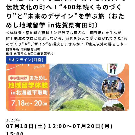
伝統文化の町へ！“400年続くものづく
の動画を見れば、あなたの「なんとなく不安」が「絶対に行ってみ
たい！」に変わるはず💡お家からリラックスして視聴してみてくだ
り”と”未来のデザイン”を学ぶ旅（おた
さいね😊▶︎全体説明会のアーカイブはこちら（アーカイブを視聴す
る）YouTube：https://youtu.be/Yt8nd04aNgA?
めし地域留学 in佐賀県有田町）
si=e5erbspvwz5O8_uF【アーカイブ内容】・おためし地域留学の
＜体験費・宿泊費が無料！＞世界でも有名な「有田焼」を生んだ
魅力・メリット・2026年度、日本全国20以上の対象地域について・
町！地域のプロと交流しながら、時代を超えて受け継がれてきた”も
安心のサポート体制・質疑応答※各地域の詳細なプログラムは、以
のづくり”や”デザイン”を探求しませんか？「地元以外の暮らしや文
下の【STEP2】個別説明会にて紹介しています。ーーーーーーーー
開催場所
佐賀県有田町
化が気になる。いつか留学してみたい！」「豊かな自然と伝統文
ーーーーーーーーーーーーーーーー💡疑問も不安もワクワクに変え
出演
佐賀県立有田工業高等学校
化、町並みに興味がある！」「ものづくりやきれいなデザインが好
る！2つのステップ知りたいことに合わせて、2つの説明会をご活用
#
オフライン(対面)
き！」そんな中学生のみなさんにおすすめ！「おためし地域留学体
ください！【STEP1】全体オンライン説明会の視聴（☆上の動画で
験」は、日本全国約200の高校と連携し、地域の枠を超えて学校生活
いつでも視聴可能です） 〜まずは「おためし地域留学」を知りたい
を送る「地域みらい留学」をプチ体験できるプログラムです。はじ
方へ〜プログラムの全体像や魅力、サポート体制について解説しま
めてのひとり旅でも安心！現地でもスタッフがしっかりとサポート
す。 【STEP2】個別プログラム説明会（☆順次ページを公開しま
いたします。今回のフィールドは「佐賀県有田町（ありたちょ
す）〜「地域別のプログラム」を具体的に知りたい方へ〜 「現地で
う）」佐賀県の西部にある有田町は、江戸時代から400年以上続く
は何をするの？」という疑問にお答えする説明会です。その場所な
「窯業（ようぎょう）」の町。 窯（かま）で粘土を焼いてつくるも
らではのプログラムをたっぷりお伝えします！🚩現在公開中の個別
のづくりが、この町の文化として今も受け継がれています。世界で
説明会はこちらから（順次公開予定）【5/7(木)】北海道平取町
も知られる「有田焼」は、この窯業の中から生まれました。長い歴
【5/8(金)】熊本県芦北町▼おためし地域留学の情報▼おためし地域
史の中で積み重ねられてきた技術や工夫、そして“つくる人の想
留学の情報紹介ページ👉【こちらをクリック】「おためし地域留学
い”が、この町には残っています。また、文化施設が「日本遺産」や
体験」のプログラム開催情報を公式LINEにて配信中！ぜひご登録く
2026年
「日本の20世紀遺産」に認定されるなど日本を代表する伝統工芸の
07月18日(土) 12:00〜07月20日(月)
ださい♪気になることや不安な点は、LINEから気軽にご相談くださ
町です。さらに、有田町には「日本の棚田百選」に選ばれた「岳の
い。👉 【LINE登録はこちら】
15:00