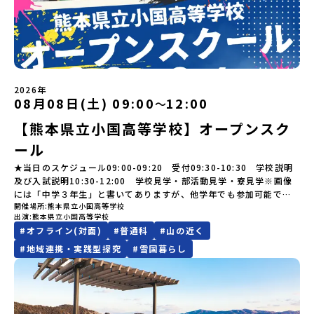
はないスペシャルな魅力がギュッと詰まった岩手県八幡平市で五感
開始日の前日：40％・プログラム開始日当日：50％・ご連絡無しで
にあたり、保護者様が特に気になる「安全面」や「事務局のサポー
----＜体験費・宿泊費が無料！＞一万年前から続く自然と人の暮らし
けど大丈夫？」「どんな体験ができるの？」そんな保護者様の不安
を使いながら、まちの魅力を一緒に探究してみませんか？地域と一
の不参加またはプログラム開始後の解除：100％・催行中止について
ト体制」についても詳しく解説しています。ぜひ、ご自宅からお気
が今も残る町！広大な自然と生き物とともに生きる豊かさに触れ、
や、中学生のみなさんの素朴な疑問にスタッフが直接お答えしま
体になり「開拓者精神」を育む！「平舘（たいらだて）高校」と
天候などの状況等によって開催を見合わせる可能性があります。そ
軽にご視聴ください。🎬 [アーカイブ動画を視聴する]YouTube：
まちの暮らしを一緒に体験してみませんか？「地元以外の地域の暮
す。チャットでの質問も可能ですので、ぜひご自宅からリラックス
は？今回のプログラムを一緒に過ごしてくれる高校生は「平舘（た
の場合は原則、開催日1週間前までにご連絡いたします。又、最少催
https://youtu.be/Yt8nd04aNgA?si=e5erbspvwz5O8_uF
らしが気になる。いつか留学してみたい！」「大自然と生き物が好
してご参加ください。▼お申し込み前に必ずご確認ください・参加
いらだて）高校」の生徒たち。この高校の特徴は「地域と一体にな
行人数に達しなかった場合は、開催日3週間前までに催行中止の旨を
【STEP 2】出水市・出水工業高校プログラム説明会〜「出水市・出
き！興味がある！」「自分の進学や将来の可能性をもっとひらきた
規約への同意プログラムへの参加申し込みいただく前に、「お申し
った探究教育」と「自分で考えて動くチカラを大切にしている」こ
メールにてご連絡いたします。・よくあるご質問その他、よくある
水工業高校」の内容を具体的に深掘りしたい方へ〜全体説明を聞い
い！」そんな中学生のみなさんにおすすめ！「おためし地域留学体
込みに関する各規約」への同意が必須となります。ご確認くださ
と。地元の地熱発電や観光などの産業や文化のテーマで、生徒たち
ご質問についてはこちらをご確認ください。運営団体について＜プ
たうえで、「出水市では具体的に何をするの？」「どんな町な
験」は、日本全国約200の高校と連携し、地域の枠を超えて学校生活
い。・抽選による参加者決定についてお申込みいただいた方の中か
2026年
自身が「探究プロジェクト」を企画し取り組むユニークな高校で
ログラム主催：一般財団法人地域・教育魅力化プラットフォーム＞
の？」という疑問にお答えする説明会です。出水市ならではの豊か
を送る「地域みらい留学」をプチ体験できるプログラムです。はじ
08月08日(土) 09:00
12:00
ら抽選の上、締め切り日から1週間を目途に、お申し込み時に記入い
〜
す。机の上で勉強するだけではない、実践的な探究やフィールドワ
「意志ある若者にあふれる持続可能な地域・社会をつくる」という
な文化や、2泊3日のプログラムの中身をたっぷりとお伝えします。
めてのひとり旅でも安心！現地でもスタッフがしっかりとサポート
ただいたメールアドレス宛に「当選／落選メール」をお送りいたし
ークを楽しむことができます。今回は、そんなエネルギッシュに活
ビジョンを掲げ、2017年3月に島根県に設立した教育事業団体で
【熊本県立小国高等学校】オープンスク
日 時： 6月9日日(水)19:00-19:45内 容： 出水市ってどんなとこ
いたします。今回のフィールドは「北海道 標津町（しべつちょ
ます。当選者は、メールに記載された「当選確認フォーム」に３日
躍する高校生と一緒に交流したり対話をしながら、町の文化・料理
す。日本全国約200の高校と連携しながら、中学卒業後に地域の枠を
ろ？プログラム詳細解説、質疑応答お申し込み：https://c-
う）」北海道の東に位置する標津町（しべつちょう）は人口 約
以内に回答いただき、確認フォームの提出をもって参加確定とさせ
ール
を楽しみ、高校での活動のイメージをもつことができる絶好の機
越えて生徒一人ひとりの夢や価値観に合った地域・学校で1〜3年間
mirai.jp/events/091247お気軽にどうぞ！「はじめての一人旅だ
4,600人の町。東の水平線の奥に見えるのは北方領土の国後島（くな
ていただきます。当選確認フォームの期日までにご回答いただけな
会！この地域でしか味わえない豊かな体験をぜひ楽しんでください
過ごすことができるシステム「地域みらい留学」をはじめとした、
けど大丈夫？」「どんな体験ができるの？」そんな保護者様の不安
しりとう）、西には世界遺産に認定されている秘境・知床半島（し
★当日のスケジュール09:00-09:20 受付09:30-10:30 学校説明
い場合は、当選を取り消しとさせていただきます。当選取り消しが
🎵体験のおすすめポイント体験プログラム内容（予定）＜1日目＞
教育事業や地域活性モデルをつくり続けています。名 称：一般財
や、中学生のみなさんの素朴な疑問にスタッフが直接お答えしま
れとこはんとう）、鶴や白鳥など珍しい野鳥の宝庫である野付半島
及び入試説明10:30-12:00 学校見学・部活動見学・寮見学※画像
あった場合は、繰り上げ当選者へご連絡させていただきます。登録
（PM）「オリエンテーション」「地熱染色・発電所見学」 -八幡
団法人地域・教育魅力化プラットフォーム設 立：2017年3月代表
す。チャットでの質問も可能ですので、ぜひご自宅からリラックス
（のつけはんとう）をながめることができ、ミルクの里の牧草地が
には「中学３年生」と書いてありますが、他学年でも参加可能で
メールアドレスの変更をご希望の場合は下記の地域みらい留学公式
平市の自然を知る -地球のチカラを使ったアートづくり「ペンショ
者：岩本 悠所在地：〒690-0842 島根県松江市東本町二丁目25-6
してご参加ください。▼お申し込み前に必ずご確認ください・参加
広がる牛の酪農（らくのう）もさかんで、海と緑と川の自然と生き
開催場所
熊本県立小国高等学校
す！
LINEよりご連絡をお願いします。※受信制限設定をしていると、通
ンで夕食」「1日目の振り返り」「星空観察」※希望者＜2日目＞
みらいBASE2階 その他所在地公式HP：http://c-platform.or.jp/
出演
熊本県立小国高等学校
規約への同意プログラムへの参加申し込みいただく前に、「お申し
物が豊かな町です！標津町はさらに「鮭（さけ）の聖地」としても
知メールをお受け取りいただけません。その場合は、
（AM）「平舘（たいらだて）高校見学」 -高校生活をイメージし
お問い合わせ先担当：小川・小原E-mail：info@miratabi.jp「お
#
オフライン(対面)
#
普通科
#
山の近く
込みに関する各規約」への同意が必須となります。ご確認くださ
有名。江戸時代には将軍家にも贈られたほどで、今では「日本遺
「@miratabi.jp」からのメールを受信できるよう設定をお願いいた
よう「郷土料理・BBQ」 -高校生・地元の方と交流を深める
ためし地域留学体験」のプログラム開催情報を公式LINEにて配信
い。・抽選による参加者決定についてお申込みいただいた方の中か
産」に登録されています。一万年前から続く伝統的な「鮭」の産業
します。※結果に関する個別のお問合せにはお答えしておりません
#
地域連携・実践型探究
#
雪国暮らし
（PM）「“八幡平市”体感ワークショップ」 -あけびづるで表札づく
中！ぜひご登録ください♪地域みらい留学公式LINE
ら抽選の上、締め切り日から1週間を目途に、お申し込み時に記入い
とともに人々の豊かな暮らしがあります。一万年前の縄文時代か
ので、ご了承ください。・お申し込みについてお申込はお一人様1回
り -学校周辺散策「ペンションで夕食」「2日目の振り返り」 -みん
ただいたメールアドレス宛に「当選／落選メール」をお送りいたし
ら、人々の間で大切に守り受け継がれ、厳しい大自然と向き合い、
限りです。PC・スマートフォンからお申込ください。申込後の内容
なで振り返り対話＜3日目＞（AM）「大更駅複合施設の見学」「振
ます。当選者は、メールに記載された「当選確認フォーム」に3日以
山・海・川がもたらす恵みに深く感謝しながら生きていく姿勢は今
変更はできません。お申込時は、メールアドレスの入力間違いにご
り返りワークショップ」 -個人での振り返り -グループでの振り
内に回答いただき、確認フォームの提出をもって参加確定とさせて
も息づく「命の循環」です。日本遺産にも認定されている「サケ」
注意ください。・宿泊について１室に複数(同性2～4名程度)で宿泊
返り「お土産・昼食」（PM） 解散 ※天候の状況や参加人数によっ
いただきます。当選確認フォームの期日までにご回答いただけない
の伝統産業や、雄大な知床の裾野で命を育む酪農の歴史など、自然