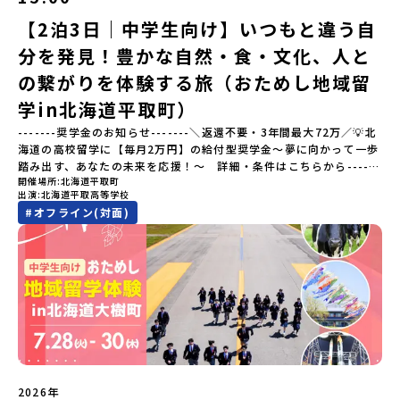
棚田（たなだ）」や「名水百選」や「水源の森百選」に選ばれた
「竜門峡（りゅうもんきょう）」など、思わず立ち止まりたくなる
【2泊3日｜中学生向け】いつもと違う自
ような自然も広がり、歴史・文化・自然が重なり合う、“本物”に出
分を発見！豊かな自然・食・文化、人と
会える場所です。そんな歴史・文化が豊かな佐賀県有田町で実際に
町を歩きながら学ぶフィールドワークをしたり、有田焼づくりに関
の繋がりを体験する旅（おためし地域留
わる職人、町で暮らすプロデザイナー、地元の高校で学ぶ生徒など
と交流しながら「伝統的なものづくり」や「未来のデザイン」を一
学in北海道平取町）
緒に探求できます。ただ体験するだけじゃなくて、 “どうしてこの形
-------奨学金のお知らせ-------＼返還不要・3年間最大72万／💡北
なんだろう？” “自分だったらどんなデザインにする？” そんなふう
海道の高校留学に【毎月2万円】の給付型奨学金～夢に向かって一歩
に考える時間も、このプログラムの大切なポイントです。ここで出
踏み出す、あなたの未来を応援！～ 詳細・条件はこちらから------
会う人や体験が、自分の「好き」や「未来」につながるかもしれま
開催場所
北海道平取町
---------------------------＜体験費・宿泊費が無料＞累計3,000万
せん。この町でしかできない、ちょっと特別な体験を、ぜひ楽しん
出演
北海道平取高等学校
部以上販売された大人気マンガ「ゴールデンカムイ」の実写版映画
でみませんか？体験のおすすめポイント体験プログラム内容（予
#
オフライン(対面)
に登場する町！北海道の「アイヌ文化継承の地」で自然や食を体験
定）＜１日目＞（PM）「オリエンテーション・自己紹介ワーク」
してみませんか？「地元以外の地域の暮らしが気になる。いつか留
「有田工業高校見学」 -陶芸技術をまなぶ！「セラミック科」のま
学してみたい！」「アイヌ文化の歴史や、マンガに登場する世界を
なび場を体験 -デザインセンスをまなぶ！「デザイン科」のまなび
自分の手で探求したい！」「自然が好きでもっと触れてあそびた
場を体験「フィールドワーク」 -有田の歴史ある名所巡り -有田
い！」そんな中学生のみなさんにおすすめ！「おためし地域留学体
の歴史的な町並みを体感する「有田焼絵付けアクティビティ」 -職
験」は、日本全国約200の高校と連携し、地域の枠を超えて学校生活
人さんからまなぶ！有田焼伝統の「絵付け」体験ワークショップ
を送る「地域みらい留学」をプチ体験できるプログラムです。はじ
（協力：clay studio）「みんなで楽しもう！BBQ」 -BBQづく
めてのひとり旅でも安心！現地でもスタッフがしっかりとサポート
り -仲間や地元の高校生、町の大人たちと交流・対話＜２日目＞
いたします。今回のフィールドは「北海道平取町（びらとりちょ
（AM）「1日目の振り返り」「ワークショップ」 -ゲスト講師によ
う）」北海道の南に位置する平取町（びらとりちょう）。壮大な自
るワークショプ「全体の振り返りワーク」 -みんなで振り返り対話
然と「アイヌ文化」が継承されている町として広く知られていま
（PM）「ランチ/お土産タイム」解散※天候の状況や参加人数によ
2026年