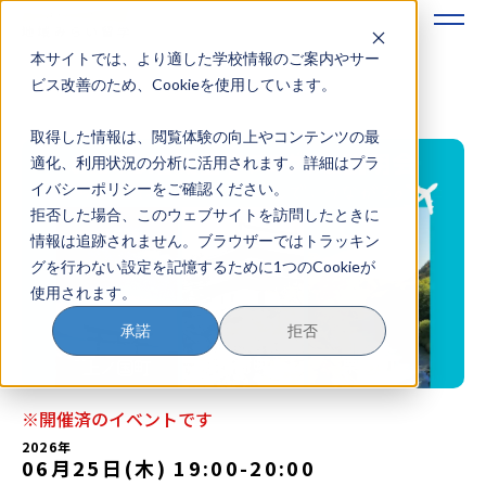
本サイトでは、より適した学校情報のご案内やサー
地域みらい留学のすすめかた
ビス改善のため、Cookieを使用しています。
取得した情報は、閲覧体験の向上やコンテンツの最
地域みらい留学とは
適化、利用状況の分析に活用されます。詳細はプラ
イバシーポリシーをご確認ください。
学校を探す
拒否した場合、このウェブサイトを訪問したときに
情報は追跡されません。ブラウザーではトラッキン
イベントを探す
グを行わない設定を記憶するために1つのCookieが
使用されます。
おためし地域留学
承諾
拒否
マガジン
奨学金について
※開催済のイベントです
2026年
06月25日(木) 19:00
-
20:00
？
イベント参加方法