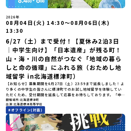
ワーク」 -みんなで振り返り対話（PM） 13:00頃 解散（出水駅）
などの個人的費用【募集人数】最大10名（お申し込み多数の場合は
留学」をプチ体験できるプログラムです。はじめてでも安心！現地
認フォーム」に３日以内に回答いただき、確認フォームの提出をも
※天候の状況や参加人数によってプログラムを変更する場合がござ
抽選の上決定）【参加者決定】お申し込み多数の場合は、締め切り
ではスタッフがしっかりとサポートいたします。今回のフィールド
って参加確定とさせていただきます。当選確認フォームの期日まで
います。参加概要【開催場所】鹿児島県出水市【実施日程】8月3日
後1週間を目途に当落結果をご連絡いたします。【申し込み受付期
は「岩手県八幡平市（はちまんたいし）」岩手県八幡平市（はちま
にご回答いただけない場合は、当選を取り消しとさせていただきま
（月）〜 8月5日（水）※参加が確定した方には7月7日(火) 18:30-
2026年
間】申込期間が延長になりました！5月7日(木)12：00 から 6月4日
んたいし）は北西部にあり、秋田県との県境にある自然豊かな町で
08月04日(火) 14:30〜08月06日(木)
す。当選取り消しがあった場合は、繰り上げ当選者へご連絡させて
20:00に「参加者向け事前オンライン会」をご案内する予定です。必
(木) 12：00まで疑問も不安もワクワクに変える！「おためし地域留
す。町の約83％は「森林」！標高1,000mを超える山岳地帯や高原
いただきます。登録メールアドレスの変更をご希望の場合は下記の
ず参加をお願いします。【集合場所・時間】出水駅 8月3日(月)
学」ステップアップ説明会プログラムの内容を詳しく知りたい方
13:30
もあり緑が豊かな大自然を感じることができ、新緑、山菜の春、花
地域みらい留学公式LINEよりご連絡をお願いします。※受信制限設
13:30 集合【解散場所・時間】出水駅 8月5日(水) 12:00 解散【対
や、お申し込みを迷われている方向けにZoomでのオンライン配信
の夏、紅葉の秋、スキーや樹氷の冬と四季ごとに美しい景色を見る
定をしていると、通知メールをお受け取りいただけません。その場
象】中学生2～3年生【宿泊先】現在調整中※1室に複数名(同性)で宿
6/27（土）まで受付！【夏休み2泊3日
を行います。知りたい情報のレベルに合わせて、以下の2つのステッ
ことのできるユニークな町です。「十和田八幡平（とわだはちまん
合は、「@miratabi.jp」からのメールを受信できるよう設定をお願
泊いただく予定です。【旅行代金】無料※旅行代金に含まれる費用
プをご活用ください。【STEP 1】全体オンライン説明会（アーカイ
｜中学生向け】「日本遺産」が残る町！
たい）国立公園」では登山やトレッキング、「安比高原（あっぴこ
いいたします。※結果に関する個別のお問合せにはお答えしており
のうち、以下の内容が無料となります：・宿泊費（2泊分）・プログ
ブ動画を公開中！）〜まずは「おためし地域留学」を知りたい方
うげん）スキー場」は日本国内最大級のスキーリゾートとして有名
ませんので、ご了承ください。・お申し込みについてお申込はお一
ラム内のアクティビティ・体験費用・一部の食事代*以下の費用は参
へ〜日本全国20以上の地域から選んで参加できる「おためし地域留
山・海・川の自然がつなぐ「地域の暮ら
で、一年中自然アクティビティを楽しむことができます！そして八
人様1回限りです。PC・スマートフォンからお申込ください。申込
加者のご負担となります・集合場所までの往復交通費・お土産代や
学」の全体像や魅力について、説明会を開催しました。中学生一人
幡平市にある「松川地熱発電所」は、日本で初めて「地球のチカラ
しと命の循環」にふれる旅（おためし地
後の内容変更はできません。お申込時は、メールアドレスの入力間
自由時間の個人飲食費などの個人的費用【募集人数】最大10名（お
での参加にあたり、保護者様が特に気になる「安全面」や「事務局
を電気に変えた」場所！八幡平の地下からわき出す蒸気をそのまま
違いにご注意ください。・宿泊について１室に複数(同性2～4名程
申し込み多数の場合は抽選の上決定）【参加者決定】お申し込み多
のサポート体制」についても詳しく解説しています。ぜひ、ご自宅
域留学 in北海道標津町）
電気に変える「地球・自然にやさしい最先端のエネルギー」を生み
度)で宿泊いただく予定です。・食事アレルギー対応について個別の
数の場合は、締め切り後1週間を目途に当落結果をご連絡いたしま
からお気軽にご視聴ください。🎬 [アーカイブ動画を視聴す
出す挑戦をしてきた町です。今回のプログラムでは、この松川地熱
詳細なアレルギー対応希望にはお応えしかねる場合がございます。
す。【申し込み受付期間】6月1日(月)12：00 から 6月15日(月)
【お知らせ】募集期間を6月27日（土）23:59まで延長しました！よ
る]YouTube：https://youtu.be/Yt8nd04aNgA?
発電所から吹き出す地熱蒸気を使った「アート体験」をすることが
対応が必要な場合は必ず事前にご相談ください。・参加取消や急遽
12：00まで疑問も不安もワクワクに変える！「おためし地域留学」
り多くの中学生の皆さんに標津町でのお試し地域留学を体験してい
si=e5erbspvwz5O8_uF 【STEP 2】大樹町プログラム説明会〜
できます。世界でここだけ！地球のチカラを使った幻想的なグラデ
参加できなくなった場合について参加決定後の参加お取り消しはご
ステップアップ説明会プログラムの内容を詳しく知りたい方や、お
ただくため、受付期間を延長して応募をお待ちしております。「申
「大樹町」の内容を具体的に深掘りしたい方へ〜全体説明を聞いた
ーションのアートづくりをぜひ体験してみてください！さらに八幡
遠慮下さい。やむを得ないお取り消しの場合はお早めに事務局まで
開催場所
北海道標津町
申し込みを迷われている方向けにZoomでのオンライン配信を行い
し込みのタイミングを逃してしまった」という方も、この機会にぜ
うえで、「大樹町では具体的に何をするの？」「どんな町なの？」
平市は自然（山）の恵みを生かした料理がとても美味しい地域で
出演
北海道標津高等学校
ご連絡ください。・キャンセルポリシーやむを得ない参加お取り消
ます。知りたい情報のレベルに合わせて、以下の2つのステップをご
ひ一歩踏み出してみませんか？※都合により締め切りを早める場合
という疑問にお答えする説明会です。大樹町ならではの豊かな文化
す。みなさんの地元の味とは違う「岩手の郷土料理」を味わって楽
#
オフライン(対面)
しの場合、以下のルールに沿って対応させていただきます。ご了承
活用ください。【STEP 1】全体オンライン説明会（アーカイブ動画
がございます。お早目にご応募ください！-------奨学金のお知らせ-
や、2泊3日のプログラムの中身をたっぷりとお伝えします。日
しんでください🎵今回はこの大自然や文化が魅力的な八幡平市で、
ください。プログラム開催日の前日＜7月17日＞から、【キャンセル
を公開中！）〜まずは「おためし地域留学」を知りたい方へ〜日本
------＼返還不要・3年間最大72万／💡北海道の高校留学に【毎月2
時： 5月13日(水) 19：00〜19：40内 容： 大樹町ってどんなとこ
日本全国から集まる中学生や「平舘（たいらだて）高校」の高校生
のご連絡日：お支払いいただく旅行代金】・21日目にあたる日以
全国20以上の地域から選んで参加できる「おためし地域留学」の全
万円】の給付型奨学金～夢に向かって一歩踏み出す、あなたの未来
ろ？プログラム詳細解説、質疑応答お申し込み：https://c-
と一緒にさまざまなアクティビティを体験していただきます。他に
前：無料・20日目-8日目：20％・7日目-2日目：30％・プログラム
体像や魅力について、説明会を開催しました。中学生一人での参加
を応援！～ 詳細・条件はこちらから-----------------------------
mirai.jp/events/002112お気軽にどうぞ！「はじめての一人旅だ