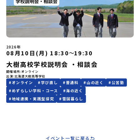
ていただきます。当選確認フォームの期日までにご回答いただけな
年からオープンした生徒寮「ゆめしま寮」での留学生の生活などを
り、保護者様が特に気になる「安全面」や「事務局のサポート体
い場合は、当選を取り消しとさせていただきます。当選取り消しが
紹介します。たくさんの参加をお待ちしております！！【弓削高校
制」についても詳しく解説しています。ぜひ、ご自宅からお気軽に
あった場合は、繰り上げ当選者へご連絡させていただきます。登録
の特徴】・海や山に囲まれた自然豊かな離島にある高校・少人数で
ご視聴ください。🎬 [アーカイブ動画を視聴する]YouTube：
メールアドレスの変更をご希望の場合は下記の地域みらい留学公式
の学校生活、授業・地域と共に取り組む総合的な探究学習・全国で
https://youtu.be/Yt8nd04aNgA?si=e5erbspvwz5O8_uF
LINEよりご連絡をお願いします。※受信制限設定をしていると、通
も珍しい部活動「起業部」・教科指導、検定指導も充実した公営塾
【STEP 2】プログラム説明会〜「標津町」の内容をもっと知りした
知メールをお受け取りいただけません。その場合は、
「ゆめしま未来塾」・新築で開放的な学生寮「ゆめしま寮」疑問や
い方へ〜全体説明を聞いたうえで、「プログラムで何をするの？」
「@miratabi.jp」からのメールを受信できるよう設定をお願いいた
質問がある場合は、いつでも個別相談も可能ですので、お気軽にお
「どんなまちなの？」という疑問にお答えする詳細配信です。2泊3
します。※結果に関する個別のお問合せにはお答えしておりません
申し込みください。詳しくは学校HPまで！（毎日更新しています）
日のプログラムの中身をお伝えします。日時：6月10日(水) 19：
2026年
ので、ご了承ください。・お申し込みについてお申込はお一人様1回
Instagramもやっています！
08月10日(月) 18:30
19:30
00〜20：00内容：どんなところ？プログラム詳細解説、質疑応答紹
〜
限りです。PC・スマートフォンからお申込ください。申込後の内容
介地域：鹿児島県出水市・出水工業高校/北海道標津町/岩手県八幡
変更はできません。お申込時は、メールアドレスの入力間違いにご
大樹高校学校説明会 ・相談会
平市/愛媛県鬼北町＊4つの地域のプログラムを1時間でぎゅっとお届
注意ください。・宿泊について１室に複数(同性2～4名程度)で宿泊
けします。お申し込み：https://c-mirai.jp/events/064069お気
開催場所
オンライン
いただく予定です。・食事アレルギー対応について個別の詳細なア
軽にどうぞ！「はじめての一人旅だけど大丈夫？」「どんな体験が
出演
北海道大樹高等学校
レルギー対応希望にはお応えしかねる場合がございます。対応が必
できるの？」そんな保護者様の不安や、中学生のみなさんの素朴な
#
オンライン
#
学び直し
#
普通科
#
山の近く
#
公営塾
要な場合は必ず事前にご相談ください。・参加取消や急遽参加でき
疑問にスタッフが直接お答えします。チャットでの質問も可能です
#
めずらしい学科・コース
#
海の近く
なくなった場合について参加決定後の参加お取り消しはご遠慮下さ
ので、ぜひご自宅からリラックスしてご参加ください。▼お申し込
い。やむを得ないお取り消しの場合はお早めに事務局までご連絡く
#
地域連携・実践型探究
#
雪国暮らし
み前に必ずご確認ください・参加規約への同意プログラムへの参加
ださい。・キャンセルポリシーやむを得ない参加お取り消しの場
申し込みいただく前に、「お申し込みに関する各規約」への同意が
合、以下のルールに沿って対応させていただきます。ご了承くださ
必須となります。ご確認ください。・抽選による参加者決定につい
い。プログラム開催日の前日＜8月2日＞から、【キャンセルのご連
てお申込みいただいた方の中から抽選の上、締め切り日から1週間を
絡日：お支払いいただく旅行代金】・21日目にあたる日以前：無
目途に、お申し込み時に記入いただいたメールアドレス宛に「当選
料・20日目-8日目：20％・7日目-2日目：30％・プログラム開始日
／落選メール」をお送りいたします。当選者は、メールに記載され
の前日：40％・プログラム開始日当日：50％・ご連絡無しでの不参
た「当選確認フォーム」に３日以内に回答いただき、確認フォーム
イベント一覧に戻る
加またはプログラム開始後の解除：100％・催行中止について天候な