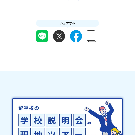
の提出をもって参加確定とさせていただきます。当選確認フォーム
どの状況等によって開催を見合わせる可能性があります。その場合
の期日までにご回答いただけない場合は、当選を取り消しとさせて
は原則、開催日1週間前までにご連絡いたします。又、最少催行人数
いただきます。当選取り消しがあった場合は、繰り上げ当選者へご
に達しなかった場合は、開催日3週間前までに催行中止の旨をメール
連絡させていただきます。登録メールアドレスの変更をご希望の場
にてご連絡いたします。・よくあるご質問その他、よくあるご質問
シェアする
合は下記の地域みらい留学公式LINEよりご連絡をお願いします。※
についてはこちらをご確認ください。運営団体について＜プログラ
受信制限設定をしていると、通知メールをお受け取りいただけませ
ム主催：一般財団法人地域・教育魅力化プラットフォーム＞「意志
ん。その場合は、「@miratabi.jp」からのメールを受信できるよう
ある若者にあふれる持続可能な地域・社会をつくる」というビジョ
設定をお願いいたします。※結果に関する個別のお問合せにはお答
ンを掲げ、2017年3月に島根県に設立した教育事業団体です。日本
えしておりませんので、ご了承ください。・お申し込みについてお
全国約200の高校と連携しながら、中学卒業後に地域の枠を越えて生
申込はお一人様1回限りです。PC・スマートフォンからお申込くだ
徒一人ひとりの夢や価値観に合った地域・学校で1〜3年間過ごすこ
さい。申込後の内容変更はできません。お申込時は、メールアドレ
とができるシステム「地域みらい留学」をはじめとした、教育事業
スの入力間違いにご注意ください。・宿泊について１室に複数(同性
や地域活性モデルをつくり続けています。名 称：一般財団法人地
2～4名程度)で宿泊いただく予定です。・食事アレルギー対応につい
域・教育魅力化プラットフォーム設 立：2017年3月代表者：岩本
て個別の詳細なアレルギー対応希望にはお応えしかねる場合がござ
悠所在地：〒690-0842 島根県松江市東本町二丁目25-6 みらい
います。対応が必要な場合は必ず事前にご相談ください。・参加取
BASE2階 その他所在地公式HP：http://c-platform.or.jp/お問い
消や急遽参加できなくなった場合について参加決定後の参加お取り
合わせ先担当：小川・小原E-mail：info@miratabi.jp「おためし
消しはご遠慮下さい。やむを得ないお取り消しの場合はお早めに事
地域留学体験」のプログラム開催情報を公式LINEにて配信中！ぜひ
務局までご連絡ください。・キャンセルポリシーやむを得ない参加
ご登録ください♪地域みらい留学公式LINE
お取り消しの場合、以下のルールに沿って対応させていただきま
す。ご了承ください。プログラム開催日の前日＜8月3日＞から、
【キャンセルのご連絡日：お支払いいただく旅行代金】・21日目に
あたる日以前：無料・20日目-8日目：20％・7日目-2日目：30％・
プログラム開始日の前日：40％・プログラム開始日当日：50％・ご
連絡無しでの不参加またはプログラム開始後の解除：100％・催行中