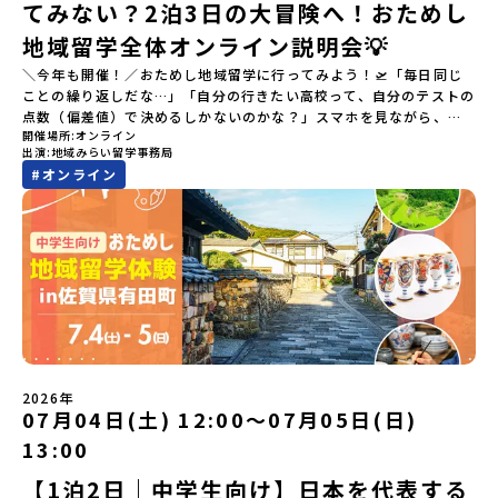
てみない？2泊3日の大冒険へ！おためし
地域留学全体オンライン説明会💡
＼今年も開催！／おためし地域留学に行ってみよう！🛫「毎日同じ
ことの繰り返しだな…」「自分の行きたい高校って、自分のテストの
点数（偏差値）で決めるしかないのかな？」スマホを見ながら、進
開催場所
オンライン
路にモヤモヤしているそこのあなたへ！👀テストの点数ではなく、
出演
地域みらい留学事務局
あなたの「ワクワク（＝自分軸）」で進路を選ぶ。そんな新しい選
#
オンライン
択肢が、「地域みらい留学」です。「でも、いきなり知らない土地
の高校に進学するなんて不安…」そんな人のために、2泊3日で気軽
にプチ体験できる【おためし地域留学】の魅力を凝縮したオンライ
ン説明会のアーカイブ（録画）を公開中です！✨＼🔥ここがすごい！
🔥／おためし地域留学 3つのワクワク🔥🔥 ①スマホじゃわからない
「圧倒的な感動」！教科書を読むだけじゃわからない、その地域な
らではの大自然や歴史を「五感」でフル体験！カヌーに乗ったり、
伝統文化に触れたり、本物の冒険が待っています！🔥 ②「初めまし
て」が「一生の友達」に変わる！全国から「新しいことに挑戦した
い！」「今の自分を変えたい！」と思っている同世代の中学生が大
集合！地元の高校生と一緒にご飯を食べて語り合えば、たった数日
2026年
で最高の仲間になる！🔥 ③宿泊費・体験費はなんと【無料】！親元
07月04日(土) 12:00〜07月05日(日)
を離れる初めての一人旅でも大丈夫。頼れるスタッフがしっかりサ
13:00
ポートするので安心・安全です！ーーーーーーーーーーーーーーー
ーーーーーーーーー📺 全体オンライン説明会（アーカイブ配信）
【1泊2日｜中学生向け】日本を代表する
2026年4月22日に開催された説明会の録画をご覧いただけます。こ