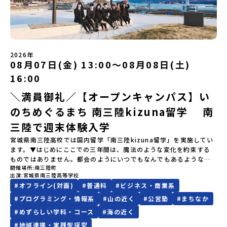
いただく予定です。・食事アレルギー対応について個別の詳細なア
てプログラムを変更する場合がございます。参加概要【開催場所】
場合は、当選を取り消しとさせていただきます。当選取り消しがあ
の営みの一部として共生してきた風土が存在します。標津高校で
レルギー対応希望にはお応えしかねる場合がございます。対応が必
岩手県八幡平市【実施日程】8月3日（月）〜8月5日（水）※参加が
った場合は、繰り上げ当選者へご連絡させていただきます。登録メ
は、地域と連携して「食」を考える「フードデザイン」の授業がお
要な場合は必ず事前にご相談ください。・参加取消や急遽参加でき
確定した方には7月9日(木) 18:30～20：00に 「参加者向け事前オ
ールアドレスの変更をご希望の場合は下記の地域みらい留学公式
すすめの一つです。生徒たちが地元の素材を活かしたメニュー開発
なくなった場合について参加決定後の参加お取り消しはご遠慮下さ
ンラインセッション」をご案内する予定です。【集合場所・時間】
LINEよりご連絡をお願いします。※受信制限設定をしていると、通
を行い、町内の学校給食に「標高給食DAY」としてオリジナル給食
い。やむを得ないお取り消しの場合はお早めに事務局までご連絡く
盛岡駅 8月3日(月)12:00 集合【解散場所・時間】盛岡駅 8月5日(水)
知メールをお受け取りいただけません。その場合は、
を提供しています。地域のイベントにも出展して広く地元の方へ届
ださい。・キャンセルポリシーやむを得ない参加お取り消しの場
14:30 解散【対象】中学2年生、中学3年生【宿泊先】ペンションき
2026年
「@miratabi.jp」からのメールを受信できるよう設定をお願いいた
ける活動を行っています。今回のプログラムでは、この取り組みを
合、以下のルールに沿って対応させていただきます。ご了承くださ
08月07日(金) 13:00〜08月08日(土)
らく※1室に複数(同性2～4名程度)で宿泊いただく予定です。【旅行
します。※結果に関する個別のお問合せにはお答えしておりません
行う高校生たちと一緒に夕食づくりを体験。地域の食文化と向き合
い。プログラム開催日の前日＜7月27日＞から、【キャンセルのご連
代金】無料※旅行代金に含まれる費用のうち、以下の内容が無料と
ので、ご了承ください。・お申し込みについてお申込はお一人様1回
っている先輩から直接話を聞くことができます🎵先輩たちとの交流
16:00
絡日：お支払いいただく旅行代金】・21日目にあたる日以前：無
なります：・宿泊費（2泊分）・プログラム内のアクティビティ・体
限りです。PC・スマートフォンからお申込ください。申込後の内容
は、きっと「未来へのヒント」が見つかるきっかけになります。そ
料・20日目-8日目：20％・7日目-2日目：30％・プログラム開始日
験費用・一部の食事代*以下の費用は参加者のご負担となります・集
＼満員御礼／【オープンキャンパス】い
変更はできません。お申込時は、メールアドレスの入力間違いにご
んな他にはないスペシャルな魅力がギュッと詰まった北海道標津町
の前日：40％・プログラム開始日当日：50％・ご連絡無しでの不参
合場所までの往復交通費・お土産代や自由時間の個人飲食費などの
注意ください。・宿泊について１室に複数(同性2～4名程度)で宿泊
でアクティビティをしたり、五感で感じるフィールドワークをしな
加またはプログラム開始後の解除：100％・催行中止について天候な
のちめぐるまち 南三陸kizuna留学 南
個人的費用【募集人数】最大10名（お申し込み多数の場合は抽選の
いただく予定です。・食事アレルギー対応について個別の詳細なア
がら「雄大な自然と生き物」「伝統的な産業と人々の暮らし」の魅
どの状況等によって開催を見合わせる可能性があります。その場合
上決定）【参加者決定】お申し込み多数の場合は、締め切り後1週間
レルギー対応希望にはお応えしかねる場合がございます。対応が必
力に触れ一緒に探求しませんか？体験のおすすめポイント体験プロ
三陸で週末体験入学
は原則、開催日1週間前までにご連絡いたします。又、最少催行人数
を目途に当落結果をご連絡いたします。【申し込み締切】6月8日
要な場合は必ず事前にご相談ください。・参加取消や急遽参加でき
グラム内容（予定）＜１日目＞（PM）「オリエンテーション・自己
に達しなかった場合は、開催日3週間前までに催行中止の旨をメール
宮城県南三陸高校では国内留学「南三陸kizuna留学」を実施してい
(月)12：00 から 6月22日(月) 12：00まで疑問も不安もワクワクに
なくなった場合について参加決定後の参加お取り消しはご遠慮下さ
紹介ワーク」「サーモン科学館見学」 -「鮭の聖地・しべつ」の歴
にてご連絡いたします。・よくあるご質問その他、よくあるご質問
ます。▼はじめにここでの三年間は、魔法のような変化を約束する
変える！「おためし地域留学」ステップアップ説明会プログラムの
い。やむを得ないお取り消しの場合はお早めに事務局までご連絡く
史や成り立ちを知る「夕食」 -高校生も一緒にみんなで夕食「1日
についてはこちらをご確認ください。運営団体について＜プログラ
ものではありません。都会のようにいつでもなんでもあるような便
内容を詳しく知りたい方や、お申し込みを迷われている方向けに
ださい。・キャンセルポリシーやむを得ない参加お取り消しの場
目の振り返り会」＜2日目＞（AM）「 ポー川史跡公園散策または渓
ム主催：一般財団法人地域・教育魅力化プラットフォーム＞「意志
開催場所
南三陸町
利さではないし、冬の寒さは少し厳しいかもしれません。何かにチ
Zoomでのオンライン配信を行います。知りたい情報のレベルに合
合、以下のルールに沿って対応させていただきます。ご了承くださ
流釣り体験」 -1万年前の縄文文化に触れる -渓流釣りで自然を満
ある若者にあふれる持続可能な地域・社会をつくる」というビジョ
出演
宮城県南三陸高等学校
ャレンジしようと思えば、壁にぶつかることだってあるはずです。
わせて、以下の2つのステップをご活用ください。【STEP 1】全体
い。プログラム開催日の前日＜8月2日＞から、【キャンセルのご連
喫（PM）「地引網体験」 -地元の方との交流「自由時間：海の公
ンを掲げ、2017年3月に島根県に設立した教育事業団体です。日本
#
オフライン(対面)
#
普通科
#
ビジネス・商業系
正直に言えば、ここは至れり尽くせりの環境ではありません。学校
オンライン説明会（アーカイブ動画を公開中！）〜まずは「おため
絡日：お支払いいただく旅行代金】・21日目にあたる日以前：無
園で高校生とあそぶ！かたる！」 -高校生との交流「みんなで
全国約200の高校と連携しながら、中学卒業後に地域の枠を越えて生
のなかでも、学びのフィールドとなる南三陸町でも、日々試行錯誤
し地域留学」を知りたい方へ〜日本全国20以上の地域から選んで参
#
プログラミング・情報系
#
山の近く
#
公営塾
#
まちなか
料・20日目-8日目：20％・7日目-2日目：30％・プログラム開始日
BBQ・花火大会」 -さらにまちの人たちと交流＜3日目＞（AM）
徒一人ひとりの夢や価値観に合った地域・学校で1〜3年間過ごすこ
が続いています。それでも、私たちは知っています。この「ままなら
加できる「おためし地域留学」の全体像や魅力について、説明会を
の前日：40％・プログラム開始日当日：50％・ご連絡無しでの不参
「3日間の振り返りワーク」 -みんなで振り返り対話（PM） 13：
#
めずらしい学科・コース
#
海の近く
とができるシステム「地域みらい留学」をはじめとした、教育事業
なさ」と向き合った時間が、人をいちばん強くすることを。 ここで
開催しました。中学生一人での参加にあたり、保護者様が特に気に
加またはプログラム開始後の解除：100％・催行中止について天候な
00 解散 (中標津空港 13：30頃到着)※14：50 中標津空港発 (羽田
や地域活性モデルをつくり続けています。名 称：一般財団法人地
#
地域連携・実践型探究
はあなたを、一人の新たな町民として迎えます。 お客様ではなく、
なる「安全面」や「事務局のサポート体制」についても詳しく解説