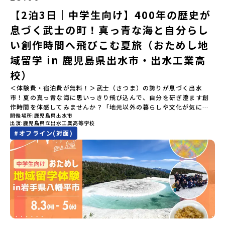
「ランチ/お土産タイム」（PM） 13：30頃プログラム終了-新千歳
以内に回答いただき、確認フォームの提出をもって参加確定とさせ
拓いてきた農業や漁業の歴史など、夢を追う人々が集まる他の町に
空港には15：00頃に到着予定です。※天候の状況や参加人数によっ
【2泊3日｜中学生向け】400年の歴史が
ていただきます。当選確認フォームの期日までにご回答いただけな
はない風土が存在します。大樹町では、このフロンティアスピリッ
てプログラムを変更する場合がございます。参加概要【開催場所】
い場合は、当選を取り消しとさせていただきます。当選取り消しが
ツが現在、「北海道の小さな町から宇宙を目指す」という新たな夢
息づく武士の町！真っ青な海と自分らし
北海道平取町（びらとりちょう）【実施日程】7月18日(土)～7月20
あった場合は、繰り上げ当選者へご連絡させていただきます。登録
へと繋がっています。 「宇宙版シリコンバレー」の実現を目指し、
日(月祝)※参加が確定した方には6月3日(水) 18：30～20：00に
メールアドレスの変更をご希望の場合は下記の地域みらい留学公式
国内外の宇宙関連企業が集まる宇宙港「北海道スペースポート」の
い創作時間へ飛びこむ夏旅（おためし地
「参加者向け事前オンライン研修」をご案内する予定です。必ず参
LINEよりご連絡をお願いします。※受信制限設定をしていると、通
整備が進められています。 この未来への挑戦の精神は、民間企業に
域留学 in 鹿児島県出水市・出水工業高
加をお願いします。【集合場所・時間】7月18日(土) 12：00 新千歳
知メールをお受け取りいただけません。その場合は、
よる日本初のロケット打ち上げ成功という形で実を結び、世界有数
空港※12：00までに新千歳空港に到着する便で手配ください。【解
「@miratabi.jp」からのメールを受信できるよう設定をお願いいた
のロケット発射場の適地として全国・アジア各国からも大きな注目
校）
散場所・時間】7月20日(祝月) 15：00頃 新千歳空港※16：00以降
します。※結果に関する個別のお問合せにはお答えしておりません
を集めています 今回は、そんな大樹町の過去から未来へ繋がるフロ
に新千歳空港を出発する便で手配ください。【対象】中学2年生、中
＜体験費・宿泊費が無料！＞武士（さつま）の誇りが息づく出水
ので、ご了承ください。・お申し込みについてお申込はお一人様1回
ンティアスピリッツに触れるアクティビティへ出発！農業からロケ
学3年生【宿泊先】ゲストハウス ヤント※ドミトリータイプの2段ベ
市！夏の真っ青な海に思いっきり飛び込んで、自分を研ぎ澄ます創
限りです。PC・スマートフォンからお申込ください。申込後の内容
ットまで本物の現場を体感し、他では味わえない体験を五感をフル
ッド（1室2～4名）で宿泊いただく予定です。【旅行代金】無料※旅
作時間を体感してみませんか？「地元以外の暮らしや文化が気にな
変更はできません。お申込時は、メールアドレスの入力間違いにご
につかって楽しむことができます🎵大樹高校は、農業から宇宙まで
行代金に含まれる費用のうち、以下の内容が無料となります・宿泊
開催場所
鹿児島県出水市
る。いつか留学してみたい！」「自分の進学や将来の可能性をもっ
注意ください。・宿泊について１室に複数(同性2～4名程度)で宿泊
「町のぜんぶが教科書」！大樹高校の学びは、ただ教室の机に座っ
出演
鹿児島県立出水工業高等学校
費（2泊分）・プログラム内のアクティビティ・体験費用・一部の食
とひらきたい！」「ものづくりや工業高校に興味がある！」そんな
いただく予定です。・食事アレルギー対応について個別の詳細なア
ているだけではありません！農業や漁業から、最先端の宇宙科学ま
#
オフライン(対面)
事代※以下の費用は参加者のご負担となります・集合場所までの往
中学生のみなさんにおすすめ！「おためし地域留学」は、日本全国
レルギー対応希望にはお応えしかねる場合がございます。対応が必
で「町のぜんぶが教科書」 です。先輩たちは「地域探究」の授業
復交通費・お土産代や自由時間の個人飲食費などの個人的費用【募
約200の高校と連携し、地域の枠を超えて学校生活を送る「地域みら
要な場合は必ず事前にご相談ください。・参加取消や急遽参加でき
や、放課後の「地域探究サークル」を通して、学校の外へどんどん
集人数】最大10名（お申し込み多数の場合は抽選の上決定）【参加
い留学」をプチ体験できるプログラムです。はじめてのひとり旅で
なくなった場合について参加決定後の参加お取り消しはご遠慮下さ
飛び出し町の人たちと一緒にリアルな課題解決にチャレンジしてい
者決定】お申し込み多数の場合は、締め切り後1週間を目途に当落結
も安心！現地でもスタッフがしっかりとサポートいたします。今回
い。やむを得ないお取り消しの場合はお早めに事務局までご連絡く
ます。そんな先輩たちとの交流がきっと「未来の自分」のヒントが
果をご連絡いたします。【申し込み受付締切】4月30日(木)12：00
のフィールドは「鹿児島県 出水市（いずみし）出水工業高校」出水
ださい。・キャンセルポリシーやむを得ない参加お取り消しの場
見つかるはず！ あたたかい町の人たちや先輩たちとの出会いが待っ
から 5月14日(木) 12：00まで疑問も不安もワクワクに変える！「お
市（いずみし）は、鹿児島県の玄関口にあるまち。ここでしか見ら
合、以下のルールに沿って対応させていただきます。ご了承くださ
ている北海道大樹町へ、あなたの世界をグッと広げる特別な旅に出
ためし地域留学」ステップアップ説明会プログラムの内容を詳しく
れない景色と、地元の人たちがずっと大切にしてきたものがありま
い。プログラム開催日の前日＜7月3日＞から、【キャンセルのご連
発しませんか？ 体験のおすすめポイント体験プログラム内容（予
知りたい方や、お申し込みを迷われている方向けにZoomでのオン
す。400年前から続く「武士の道」を歩く昔、武士たちがまちを守る
絡日：お支払いいただく旅行代金】・21日目にあたる日以前：無
定）＜１日目＞（PM）「オリエンテーション・自己紹介ワーク」
ライン配信を行います。知りたい情報のレベルに合わせて、以下の2
ために築いた「出水麓（いずみふもと）武家屋敷群」。今も残る約
料・20日目-8日目：20％・7日目-2日目：30％・プログラム開始日
「大樹町の自然を満喫」 -先人の知恵と夢を体験「砂金堀」 -川
つのステップをご活用ください。【STEP 1】全体オンライン説明会
150軒のお屋敷のほとんどに、今も人が住んでいます。400年前の武
の前日：40％・プログラム開始日当日：50％・ご連絡無しでの不参
遊び「1日を振り返るーみんなで体験シェア」＜2日目＞（AM）「大