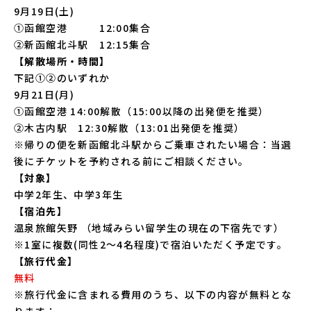
9月19日(土)
①函館空港 12:00集合
②新函館北斗駅 12:15集合
【解散場所・時間】
下記①②のいずれか
9月21日(月)
①函館空港 14:00解散（15:00以降の出発便を推奨）
②木古内駅 12:30解散（13:01出発便を推奨）
※帰りの便を新函館北斗駅からご乗車されたい場合：当選
後にチケットを予約される前にご相談ください。
【対象】
中学2年生、中学3年生
【宿泊先】
温泉旅館矢野
（地域みらい留学生の現在の下宿先です）
※1室に複数(同性2～4名程度)で宿泊いただく予定です。
【旅行代金】
無料
※旅行代金に含まれる費用のうち、以下の内容が無料とな
ります：