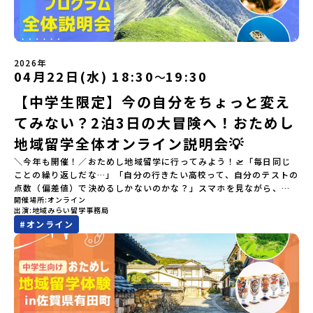
2026年
04月22日(水) 18:30
19:30
〜
【中学生限定】今の自分をちょっと変え
てみない？2泊3日の大冒険へ！おためし
地域留学全体オンライン説明会💡
＼今年も開催！／おためし地域留学に行ってみよう！🛫「毎日同じ
ことの繰り返しだな…」「自分の行きたい高校って、自分のテストの
点数（偏差値）で決めるしかないのかな？」スマホを見ながら、進
開催場所
オンライン
路にモヤモヤしているそこのあなたへ！👀テストの点数ではなく、
出演
地域みらい留学事務局
あなたの「ワクワク（＝自分軸）」で進路を選ぶ。そんな新しい選
#
オンライン
択肢が、「地域みらい留学」です。「でも、いきなり知らない土地
の高校に進学するなんて不安…」そんな人のために、2泊3日で気軽
にプチ体験できる【おためし地域留学】の魅力を凝縮したオンライ
ン説明会のアーカイブ（録画）を公開中です！✨＼🔥ここがすごい！
🔥／おためし地域留学 3つのワクワク🔥🔥 ①スマホじゃわからない
「圧倒的な感動」！教科書を読むだけじゃわからない、その地域な
らではの大自然や歴史を「五感」でフル体験！カヌーに乗ったり、