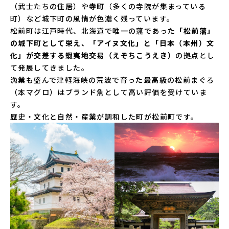
（武士たちの住居）や
寺町
（多くの寺院が集まっている
町）など城下町の風情が色濃く残っています。
松前町は江戸時代、北海道で唯一の藩であった
「松前藩」
の城下町として栄え、「アイヌ文化」と「日本（本州）文
化」が交差する蝦夷地交易（えぞちこうえき）
の拠点とし
て発展してきました。
漁業も盛んで津軽海峡の荒波で育った最高級の松前まぐろ
（本マグロ）はブランド魚として高い評価を受けていま
す。
歴史・文化と自然・産業が調和した町が松前町です。