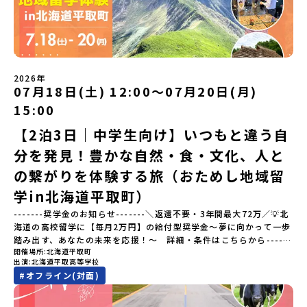
う）」佐賀県の西部にある有田町は、江戸時代から400年以上続く
は何をするの？」という疑問にお答えする説明会です。その場所な
「窯業（ようぎょう）」の町。 窯（かま）で粘土を焼いてつくるも
らではのプログラムをたっぷりお伝えします！🚩現在公開中の個別
のづくりが、この町の文化として今も受け継がれています。世界で
説明会はこちらから（順次公開予定）【5/7(木)】北海道平取町
も知られる「有田焼」は、この窯業の中から生まれました。長い歴
【5/8(金)】熊本県芦北町▼おためし地域留学の情報▼おためし地域
史の中で積み重ねられてきた技術や工夫、そして“つくる人の想
留学の情報紹介ページ👉【こちらをクリック】「おためし地域留学
い”が、この町には残っています。また、文化施設が「日本遺産」や
体験」のプログラム開催情報を公式LINEにて配信中！ぜひご登録く
2026年
「日本の20世紀遺産」に認定されるなど日本を代表する伝統工芸の
07月18日(土) 12:00〜07月20日(月)
ださい♪気になることや不安な点は、LINEから気軽にご相談くださ
町です。さらに、有田町には「日本の棚田百選」に選ばれた「岳の
い。👉 【LINE登録はこちら】
15:00
棚田（たなだ）」や「名水百選」や「水源の森百選」に選ばれた
「竜門峡（りゅうもんきょう）」など、思わず立ち止まりたくなる
【2泊3日｜中学生向け】いつもと違う自
ような自然も広がり、歴史・文化・自然が重なり合う、“本物”に出
分を発見！豊かな自然・食・文化、人と
会える場所です。そんな歴史・文化が豊かな佐賀県有田町で実際に
町を歩きながら学ぶフィールドワークをしたり、有田焼づくりに関
の繋がりを体験する旅（おためし地域留
わる職人、町で暮らすプロデザイナー、地元の高校で学ぶ生徒など
と交流しながら「伝統的なものづくり」や「未来のデザイン」を一
学in北海道平取町）
緒に探求できます。ただ体験するだけじゃなくて、 “どうしてこの形
-------奨学金のお知らせ-------＼返還不要・3年間最大72万／💡北
なんだろう？” “自分だったらどんなデザインにする？” そんなふう
海道の高校留学に【毎月2万円】の給付型奨学金～夢に向かって一歩
に考える時間も、このプログラムの大切なポイントです。ここで出
踏み出す、あなたの未来を応援！～ 詳細・条件はこちらから------
会う人や体験が、自分の「好き」や「未来」につながるかもしれま
開催場所
北海道平取町
---------------------------＜体験費・宿泊費が無料＞累計3,000万
せん。この町でしかできない、ちょっと特別な体験を、ぜひ楽しん
出演
北海道平取高等学校
部以上販売された大人気マンガ「ゴールデンカムイ」の実写版映画
でみませんか？体験のおすすめポイント体験プログラム内容（予
#
オフライン(対面)
に登場する町！北海道の「アイヌ文化継承の地」で自然や食を体験
定）＜１日目＞（PM）「オリエンテーション・自己紹介ワーク」
してみませんか？「地元以外の地域の暮らしが気になる。いつか留
「有田工業高校見学」 -陶芸技術をまなぶ！「セラミック科」のま
学してみたい！」「アイヌ文化の歴史や、マンガに登場する世界を