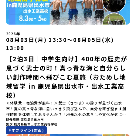
り返るーみんなで体験シェア」＜2日目＞（AM）「平取高校見学・
す。チャットでの質問も可能ですので、ぜひご自宅からリラックス
ともある「歴舟川（れきふねがわ）」。 他の地域では見ることので
寮見学」 -平取高校の特徴を知る学校体験 -在校生との対話「高
してご参加ください。▼お申し込み前に必ずご確認ください・参加
きない圧倒的スケールの自然と、新しい産業が交差する瞬間を肌で
校生企画②-町の紹介編-」 -ビンゴをしながら町を知ろう！（PM）
規約への同意プログラムへの参加申し込みいただく前に、「お申し
体感できる町です。北の大地で脈々と受け継がれる 「フロンティア
「自然と農を感じる！農業アクティビティ」 -平取特産の「びらと
込みに関する各規約」への同意が必須となります。ご確認くださ
スピリッツ」を体感！ 「フロンティアスピリッツ（開拓者精神）」
りトマト」農家体験！ -想いを持って仕事をする大人との交流会
い。・抽選による参加者決定についてお申込みいただいた方の中か
は、大樹町の開拓時代から人々の間で大切に受け継がれてきた精神
「みんなでBBQディナー」 -さらに仲間や地元の高校生、町の大人
2026年
ら抽選の上、締め切り日から1週間を目途に、お申し込み時に記入い
です。どんな困難な状況にも真っ向から立ち向かい、未知の領域へ
08月03日(月) 13:30〜08月05日(水)
たちと交流＜3日目＞（AM）「アイヌが愛した森を散策するフィー
ただいたメールアドレス宛に「当選／落選メール」をお送りいたし
夢を追って挑戦し続ける姿勢や、手つかずの大自然の中で一攫千金
ルドワーク」「3日間の振り返りワーク」 -みんなで振り返り対話
ます。当選者は、メールに記載された「当選確認フォーム」に３日
の夢を抱いて熱中した「砂金掘り」、自らの手で広大な大地を切り
13:00
「ランチ/お土産タイム」（PM） 13：30頃プログラム終了-新千歳
以内に回答いただき、確認フォームの提出をもって参加確定とさせ
拓いてきた農業や漁業の歴史など、夢を追う人々が集まる他の町に
空港には15：00頃に到着予定です。※天候の状況や参加人数によっ
【2泊3日｜中学生向け】400年の歴史が
ていただきます。当選確認フォームの期日までにご回答いただけな
はない風土が存在します。大樹町では、このフロンティアスピリッ
てプログラムを変更する場合がございます。参加概要【開催場所】
い場合は、当選を取り消しとさせていただきます。当選取り消しが
ツが現在、「北海道の小さな町から宇宙を目指す」という新たな夢
息づく武士の町！真っ青な海と自分らし
北海道平取町（びらとりちょう）【実施日程】7月18日(土)～7月20
あった場合は、繰り上げ当選者へご連絡させていただきます。登録
へと繋がっています。 「宇宙版シリコンバレー」の実現を目指し、
日(月祝)※参加が確定した方には6月3日(水) 18：30～20：00に
メールアドレスの変更をご希望の場合は下記の地域みらい留学公式
国内外の宇宙関連企業が集まる宇宙港「北海道スペースポート」の
い創作時間へ飛びこむ夏旅（おためし地
「参加者向け事前オンライン研修」をご案内する予定です。必ず参
LINEよりご連絡をお願いします。※受信制限設定をしていると、通
整備が進められています。 この未来への挑戦の精神は、民間企業に
域留学 in 鹿児島県出水市・出水工業高
加をお願いします。【集合場所・時間】7月18日(土) 12：00 新千歳
知メールをお受け取りいただけません。その場合は、
よる日本初のロケット打ち上げ成功という形で実を結び、世界有数
空港※12：00までに新千歳空港に到着する便で手配ください。【解
「@miratabi.jp」からのメールを受信できるよう設定をお願いいた
のロケット発射場の適地として全国・アジア各国からも大きな注目
校）
散場所・時間】7月20日(祝月) 15：00頃 新千歳空港※16：00以降
します。※結果に関する個別のお問合せにはお答えしておりません
を集めています 今回は、そんな大樹町の過去から未来へ繋がるフロ
に新千歳空港を出発する便で手配ください。【対象】中学2年生、中
＜体験費・宿泊費が無料！＞武士（さつま）の誇りが息づく出水
ので、ご了承ください。・お申し込みについてお申込はお一人様1回
ンティアスピリッツに触れるアクティビティへ出発！農業からロケ
学3年生【宿泊先】ゲストハウス ヤント※ドミトリータイプの2段ベ
市！夏の真っ青な海に思いっきり飛び込んで、自分を研ぎ澄ます創
限りです。PC・スマートフォンからお申込ください。申込後の内容
ットまで本物の現場を体感し、他では味わえない体験を五感をフル
ッド（1室2～4名）で宿泊いただく予定です。【旅行代金】無料※旅
作時間を体感してみませんか？「地元以外の暮らしや文化が気にな
変更はできません。お申込時は、メールアドレスの入力間違いにご
につかって楽しむことができます🎵大樹高校は、農業から宇宙まで
行代金に含まれる費用のうち、以下の内容が無料となります・宿泊
開催場所
鹿児島県出水市
る。いつか留学してみたい！」「自分の進学や将来の可能性をもっ
注意ください。・宿泊について１室に複数(同性2～4名程度)で宿泊
「町のぜんぶが教科書」！大樹高校の学びは、ただ教室の机に座っ
出演
鹿児島県立出水工業高等学校
費（2泊分）・プログラム内のアクティビティ・体験費用・一部の食
とひらきたい！」「ものづくりや工業高校に興味がある！」そんな
いただく予定です。・食事アレルギー対応について個別の詳細なア
ているだけではありません！農業や漁業から、最先端の宇宙科学ま
#
オフライン(対面)
事代※以下の費用は参加者のご負担となります・集合場所までの往
中学生のみなさんにおすすめ！「おためし地域留学」は、日本全国
レルギー対応希望にはお応えしかねる場合がございます。対応が必
で「町のぜんぶが教科書」 です。先輩たちは「地域探究」の授業