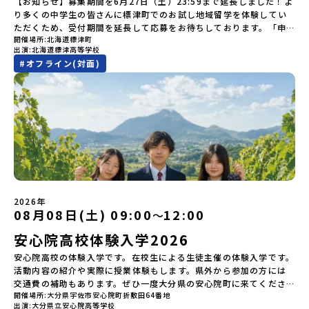
す。【申し込み受付期間】6月1日(月)12：00 から 6月15日(月)
【お知らせ】募集期間を6月27日（土）23:59まで延長しました！よ
る]YouTube：https://youtu.be/Yt8nd04aNgA?
発電所から吹き出す地熱蒸気を使った「アート体験」をすることが
対応が必要な場合は必ず事前にご相談ください。・参加取消や急遽
12：00まで疑問も不安もワクワクに変える！「おためし地域留学」
り多くの中学生の皆さんに標津町でのお試し地域留学を体験してい
si=e5erbspvwz5O8_uF 【STEP 2】大樹町プログラム説明会〜
できます。世界でここだけ！地球のチカラを使った幻想的なグラデ
参加できなくなった場合について参加決定後の参加お取り消しはご
ステップアップ説明会プログラムの内容を詳しく知りたい方や、お
ただくため、受付期間を延長して応募をお待ちしております。「申
「大樹町」の内容を具体的に深掘りしたい方へ〜全体説明を聞いた
ーションのアートづくりをぜひ体験してみてください！さらに八幡
遠慮下さい。やむを得ないお取り消しの場合はお早めに事務局まで
開催場所
北海道標津町
申し込みを迷われている方向けにZoomでのオンライン配信を行い
し込みのタイミングを逃してしまった」という方も、この機会にぜ
うえで、「大樹町では具体的に何をするの？」「どんな町なの？」
平市は自然（山）の恵みを生かした料理がとても美味しい地域で
出演
北海道標津高等学校
ご連絡ください。・キャンセルポリシーやむを得ない参加お取り消
ます。知りたい情報のレベルに合わせて、以下の2つのステップをご
ひ一歩踏み出してみませんか？※都合により締め切りを早める場合
という疑問にお答えする説明会です。大樹町ならではの豊かな文化
す。みなさんの地元の味とは違う「岩手の郷土料理」を味わって楽
#
オフライン(対面)
しの場合、以下のルールに沿って対応させていただきます。ご了承
活用ください。【STEP 1】全体オンライン説明会（アーカイブ動画
がございます。お早目にご応募ください！-------奨学金のお知らせ-
や、2泊3日のプログラムの中身をたっぷりとお伝えします。日
しんでください🎵今回はこの大自然や文化が魅力的な八幡平市で、
ください。プログラム開催日の前日＜7月17日＞から、【キャンセル
を公開中！）〜まずは「おためし地域留学」を知りたい方へ〜日本
------＼返還不要・3年間最大72万／💡北海道の高校留学に【毎月2
時： 5月13日(水) 19：00〜19：40内 容： 大樹町ってどんなとこ
日本全国から集まる中学生や「平舘（たいらだて）高校」の高校生
のご連絡日：お支払いいただく旅行代金】・21日目にあたる日以
全国20以上の地域から選んで参加できる「おためし地域留学」の全
万円】の給付型奨学金～夢に向かって一歩踏み出す、あなたの未来
ろ？プログラム詳細解説、質疑応答お申し込み：https://c-
と一緒にさまざまなアクティビティを体験していただきます。他に
前：無料・20日目-8日目：20％・7日目-2日目：30％・プログラム
体像や魅力について、説明会を開催しました。中学生一人での参加
を応援！～ 詳細・条件はこちらから-----------------------------
mirai.jp/events/002112お気軽にどうぞ！「はじめての一人旅だ
はないスペシャルな魅力がギュッと詰まった岩手県八幡平市で五感
開始日の前日：40％・プログラム開始日当日：50％・ご連絡無しで
にあたり、保護者様が特に気になる「安全面」や「事務局のサポー
----＜体験費・宿泊費が無料！＞一万年前から続く自然と人の暮らし
けど大丈夫？」「どんな体験ができるの？」そんな保護者様の不安
を使いながら、まちの魅力を一緒に探究してみませんか？地域と一
の不参加またはプログラム開始後の解除：100％・催行中止について
ト体制」についても詳しく解説しています。ぜひ、ご自宅からお気
が今も残る町！広大な自然と生き物とともに生きる豊かさに触れ、
や、中学生のみなさんの素朴な疑問にスタッフが直接お答えしま
体になり「開拓者精神」を育む！「平舘（たいらだて）高校」と
天候などの状況等によって開催を見合わせる可能性があります。そ
軽にご視聴ください。🎬 [アーカイブ動画を視聴する]YouTube：
まちの暮らしを一緒に体験してみませんか？「地元以外の地域の暮
す。チャットでの質問も可能ですので、ぜひご自宅からリラックス
は？今回のプログラムを一緒に過ごしてくれる高校生は「平舘（た
の場合は原則、開催日1週間前までにご連絡いたします。又、最少催
https://youtu.be/Yt8nd04aNgA?si=e5erbspvwz5O8_uF
らしが気になる。いつか留学してみたい！」「大自然と生き物が好
してご参加ください。▼お申し込み前に必ずご確認ください・参加
いらだて）高校」の生徒たち。この高校の特徴は「地域と一体にな
行人数に達しなかった場合は、開催日3週間前までに催行中止の旨を
【STEP 2】出水市・出水工業高校プログラム説明会〜「出水市・出
き！興味がある！」「自分の進学や将来の可能性をもっとひらきた
規約への同意プログラムへの参加申し込みいただく前に、「お申し
った探究教育」と「自分で考えて動くチカラを大切にしている」こ
メールにてご連絡いたします。・よくあるご質問その他、よくある
水工業高校」の内容を具体的に深掘りしたい方へ〜全体説明を聞い
い！」そんな中学生のみなさんにおすすめ！「おためし地域留学体
込みに関する各規約」への同意が必須となります。ご確認くださ
と。地元の地熱発電や観光などの産業や文化のテーマで、生徒たち
ご質問についてはこちらをご確認ください。運営団体について＜プ
たうえで、「出水市では具体的に何をするの？」「どんな町な
験」は、日本全国約200の高校と連携し、地域の枠を超えて学校生活
い。・抽選による参加者決定についてお申込みいただいた方の中か
2026年
自身が「探究プロジェクト」を企画し取り組むユニークな高校で
ログラム主催：一般財団法人地域・教育魅力化プラットフォーム＞
の？」という疑問にお答えする説明会です。出水市ならではの豊か
を送る「地域みらい留学」をプチ体験できるプログラムです。はじ
08月08日(土) 09:00
12:00
ら抽選の上、締め切り日から1週間を目途に、お申し込み時に記入い
〜
す。机の上で勉強するだけではない、実践的な探究やフィールドワ
「意志ある若者にあふれる持続可能な地域・社会をつくる」という
な文化や、2泊3日のプログラムの中身をたっぷりとお伝えします。
めてのひとり旅でも安心！現地でもスタッフがしっかりとサポート
ただいたメールアドレス宛に「当選／落選メール」をお送りいたし
ークを楽しむことができます。今回は、そんなエネルギッシュに活
ビジョンを掲げ、2017年3月に島根県に設立した教育事業団体で
安心院高校体験入学2026
日 時： 6月9日日(水)19:00-19:45内 容： 出水市ってどんなとこ
いたします。今回のフィールドは「北海道 標津町（しべつちょ
ます。当選者は、メールに記載された「当選確認フォーム」に３日
躍する高校生と一緒に交流したり対話をしながら、町の文化・料理
す。日本全国約200の高校と連携しながら、中学卒業後に地域の枠を
ろ？プログラム詳細解説、質疑応答お申し込み：https://c-
う）」北海道の東に位置する標津町（しべつちょう）は人口 約
以内に回答いただき、確認フォームの提出をもって参加確定とさせ
安心院高校の体験入学です。在校生による生徒主催の体験入学です。
を楽しみ、高校での活動のイメージをもつことができる絶好の機
越えて生徒一人ひとりの夢や価値観に合った地域・学校で1〜3年間
mirai.jp/events/091247お気軽にどうぞ！「はじめての一人旅だ
4,600人の町。東の水平線の奥に見えるのは北方領土の国後島（くな
ていただきます。当選確認フォームの期日までにご回答いただけな
活動内容の紹介や実際に授業体験もします。県外から参加の方には
会！この地域でしか味わえない豊かな体験をぜひ楽しんでください
過ごすことができるシステム「地域みらい留学」をはじめとした、
けど大丈夫？」「どんな体験ができるの？」そんな保護者様の不安
しりとう）、西には世界遺産に認定されている秘境・知床半島（し
い場合は、当選を取り消しとさせていただきます。当選取り消しが
交通費の補助もあります。ぜひ一度大分県の安心院町に来てくださ
🎵体験のおすすめポイント体験プログラム内容（予定）＜1日目＞
教育事業や地域活性モデルをつくり続けています。名 称：一般財
や、中学生のみなさんの素朴な疑問にスタッフが直接お答えしま
れとこはんとう）、鶴や白鳥など珍しい野鳥の宝庫である野付半島
あった場合は、繰り上げ当選者へご連絡させていただきます。登録
開催場所
大分県宇佐市安心院町折敷田64番地
い！！
（PM）「オリエンテーション」「地熱染色・発電所見学」 -八幡
団法人地域・教育魅力化プラットフォーム設 立：2017年3月代表
す。チャットでの質問も可能ですので、ぜひご自宅からリラックス
（のつけはんとう）をながめることができ、ミルクの里の牧草地が
メールアドレスの変更をご希望の場合は下記の地域みらい留学公式
出演
大分県立安心院高等学校