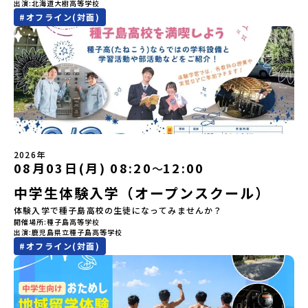
木彫り等の工芸など、ユニークな文化が存在します。アイヌ文化で
出演
北海道大樹高等学校
数の場合は、締め切り後1週間を目途に当落結果をご連絡いたしま
ひ一歩踏み出してみませんか？※都合により締め切りを早める場合
は、人間のまわりに存在する生き物や自然のチカラ、暮らしの道具
#
オフライン(対面)
す。【申し込み受付期間】5月7日(木)12：00 から 5月21日(木)
がございます。お早目にご応募ください！-------------------------
のうち、人間にとって大切な役割を持っているものを「カムイ」と
12：00まで疑問も不安もワクワクに変える！「おためし地域留学」
-------------------＼返還不要・3年間最大72万／💡北海道の高校留
呼んでいます。いつも自分たちを見守ってくれているもの、例え
ステップアップ説明会プログラムの内容を詳しく知りたい方や、お
学に【毎月2万円】の給付型奨学金～夢に向かって一歩踏み出す、あ
ば、身近な動植物や、暮らしに欠かせない火、水、風、そして雄大
申し込みを迷われている方向けにZoomでのオンライン配信を行い
なたの未来を応援！～ 詳細・条件はこちらから------------------
な山や川などもすべて「カムイ」です。この文化と精神性をテーマ
ます。知りたい情報のレベルに合わせて、以下の2つのステップをご
--------------------------ーーーーーーーーーーーーーーーーーー
にした大人気マンガ「ゴールデンカムイ」は、累計3000万部以上販
活用ください。【STEP 1】全体オンライン説明会〜まずは「おため
ーーーーーーーーーーーーーー＜体験費・宿泊費が無料！＞民間ロ
売され、2026年3月に映画の続編も公開されるなど注目を集めてい
し地域留学」を知りたい方へ〜日本全国20以上の地域から選んで参
ケットの打ち上げ成功で話題になった町！ 北海道の「宇宙版シリコ
ます。今回は、平取町の中でもアイヌ文化に触れることのできる
加できる「おためし地域留学」の全体像や魅力について、説明会を
ンバレー」を目指す大樹町で、最先端テクノロジーとどこまでも続
「二風谷（にぶたに）コタン」へ出発！アイヌの家や暮らし、食な
開催しました。中学生一人での参加にあたり、保護者様が特に気に
く大自然を肌で感じてみませんか？「地元以外の地域の暮らしが気
どを体感することができます。ぜひ現地で味わってみてください
なる「安全面」や「事務局のサポート体制」についても詳しく解説
になる。いつか留学してみたい！」「自分の進学や将来の可能性を
🎵（写真撮影：志鎌康平）未来の自分をイメージする。地元の高校
しています。ぜひ、ご自宅からお気軽にご視聴ください。▶︎ [アーカ
もっとひらきたい！ 」「自然が好きでもっと触れてあそびたい！」
2026年
生との特別な交流この旅の大きな魅力は、地元の「平取高校」の先
イブ動画を視聴する]YouTube：
そんな中学生のみなさんにおすすめ！「おためし地域留学体験」
08月03日(月) 08:20
12:00
〜
輩たちと過ごす時間です。 ただ校舎を眺める見学ではありません。
https://youtu.be/Yt8nd04aNgA?
は、日本全国約200の高校と連携し、地域の枠を超えて学校生活を送
高校生が自ら企画したアクティビティを通じて、年の近い先輩たち
中学生体験入学（オープンスクール）
si=e5erbspvwz5O8_uF【STEP 2】有田町プログラム説明会〜
る「地域みらい留学」をプチ体験できるプログラムです。はじめて
と本音で交流することができます。魅力的な大人たちと対話をしな
「有田町」の内容を具体的に深掘りしたい方へ〜全体説明を聞いた
のひとり旅でも安心！現地でもスタッフがしっかりとサポートいた
体験入学で種子島高校の生徒になってみませんか？
がら町の歴史や「生き方」を学ぶことができ、大充実の2泊3日にな
うえで、「有田町では具体的に何をするの？」「どんな町なの？」
します。今回のフィールドは「北海道 大樹町（たいきちょう）」北
開催場所
種子島高等学校
ること間違いなし！そんなユニークな魅力がたっぷりつまった北海
という疑問にお答えする説明会です。有田町ならではの豊かな文化
海道の東部、十勝の南部に位置する大樹町（たいきちょう）。西に
出演
鹿児島県立種子島高等学校
道平取町へ、人生の可能性をひらく特別な旅に出発しませんか？体
や、2泊3日のプログラムの中身をたっぷりとお伝えします。日
日高山脈（ひだかさんみゃく）が連なり、東は太平洋に面した自然
#
オフライン(対面)
験のおすすめポイント体験プログラム内容（予定）＜1日目＞
時： 5月11日(月) 19：00〜19：40内 容： 有田町ってどんなとこ
豊かな町です。酪農を主体とした農業や漁業、林業が盛んであると
（PM）「オリエンテーション・自己紹介ワーク」「高校生企画①-
ろ？、プログラム詳細解説、質疑応答お申し込み：https://c-
同時に、「宇宙に一番近い町」として航空宇宙産業の誘致を進める
遊び編-」 -平取高校生と仲を深める「びらとりの歴史・文化を知
mirai.jp/events/068058お気軽にどうぞ！「はじめての一人旅だ
ユニークな顔を持っています 。見上げるほど大きな山々が連なる
る！アイヌ文化フィールドワーク」 -アイヌ文化博物館でアイヌ文
けど大丈夫？」「どんな体験ができるの？」そんな保護者様の不安
「日高山脈（ひだかさんみゃく）」の絶景！牛たちがのんびりと過
化を理解する -アイヌ伝統文化を感じるアクティビティ「1日を振
や、中学生のみなさんの素朴な疑問にスタッフが直接お答えしま
ごす放牧地や、海が見える珍しい温泉。日本一の清流に選ばれたこ