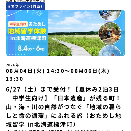
出演
岩手県立平舘高等学校
にぜひ一歩踏み出してみませんか？※都合により締め切りを早める
そんな保護者様の不安や、中学生のみなさんの素朴な疑問にスタッ
験プログラム内容（予定）＜1日目＞（PM）「オリエンテーショ
BASE2階 その他所在地公式HP：http://c-platform.or.jp/お問い
便で手配ください。【解散場所・時間】7月30日(木) 15：00頃 とか
#
オフライン(対面)
場合がございます。お早目にご応募ください！＜体験費・宿泊費が
フが直接お答えします。チャットでの質問も可能ですので、ぜひご
ン・自己紹介ワーク」「みんなで海遊び！」 -心をほぐして、出水
合わせ先担当：小川・小原E-mail：info@miratabi.jp「おためし
ち帯広空港※16：00以降にとかち帯広空港を出発する便で手配くだ
無料＞緑があふれる大自然の町へ！世界でここでしかできない「自
自宅からリラックスしてご参加ください。▼お申し込み前に必ずご
に飛び込む！海を満喫しよう！「みんなで夕食」「1日目の振り返り
地域留学体験」のプログラム開催情報を公式LINEにて配信中！ぜひ
さい。【対象】中学2年生、中学3年生【宿泊先】大樹町ワーキング
然×アートの融合体験」や「自然クラフト」を楽しんでみません
確認ください・参加規約への同意プログラムへの参加申し込みいた
会」＜2日目＞（AM）「出水工業高校のオープンスクールに参
ご登録ください♪地域みらい留学公式LINE
ステイ住宅※1室に複数(同性2～4名程度)で宿泊いただく予定です。
か？「大自然や文化体験が好き！興味がある！」「その地域にしか
だく前に、「お申し込みに関する各規約」への同意が必須となりま
加」 -高校見学 -授業体験（PM）「学校のことを深く知る・もの
【旅行代金】無料※旅行代金に含まれる費用のうち、以下の内容が
ない郷土料理を味わってみたい！」「地元以外の暮らしや文化が気
す。ご確認ください。・抽選による参加者決定についてお申込みい
づくりにチャレンジ！」 -各学科を実際に体験する -ものづくり
無料となります：・宿泊費（2泊分）・プログラム内のアクティビテ
になる。いつか留学してみたい！」そんな中学生のみなさんにおす
ただいた方の中から抽選の上、締め切り日から1週間を目途に、お申
にチャレンジ -竹灯籠づくりを創って灯りをともす「みんなで
ィ・体験費用・一部の食事代*以下の費用は参加者のご負担となりま
すめ！「おためし地域留学体験」は、日本全国約200の高校と連携し
し込み時に記入いただいたメールアドレス宛に「当選／落選メー
BBQ」「2日目の振り返り会」＜3日目＞（AM）「3日間の振り返り
す・集合場所までの往復交通費・お土産代や自由時間の個人飲食費
ながら地域の枠を超えて学校生活を送ることができる「地域みらい
ル」をお送りいたします。当選者は、メールに記載された「当選確
ワーク」 -みんなで振り返り対話（PM） 13:00頃 解散（出水駅）
などの個人的費用【募集人数】最大10名（お申し込み多数の場合は
留学」をプチ体験できるプログラムです。はじめてでも安心！現地
認フォーム」に３日以内に回答いただき、確認フォームの提出をも
※天候の状況や参加人数によってプログラムを変更する場合がござ
抽選の上決定）【参加者決定】お申し込み多数の場合は、締め切り
ではスタッフがしっかりとサポートいたします。今回のフィールド
って参加確定とさせていただきます。当選確認フォームの期日まで
います。参加概要【開催場所】鹿児島県出水市【実施日程】8月3日
後1週間を目途に当落結果をご連絡いたします。【申し込み受付期
は「岩手県八幡平市（はちまんたいし）」岩手県八幡平市（はちま
にご回答いただけない場合は、当選を取り消しとさせていただきま
（月）〜 8月5日（水）※参加が確定した方には7月7日(火) 18:30-
2026年
間】申込期間が延長になりました！5月7日(木)12：00 から 6月4日
んたいし）は北西部にあり、秋田県との県境にある自然豊かな町で
08月04日(火) 14:30〜08月06日(木)
す。当選取り消しがあった場合は、繰り上げ当選者へご連絡させて
20:00に「参加者向け事前オンライン会」をご案内する予定です。必
(木) 12：00まで疑問も不安もワクワクに変える！「おためし地域留
す。町の約83％は「森林」！標高1,000mを超える山岳地帯や高原
いただきます。登録メールアドレスの変更をご希望の場合は下記の
ず参加をお願いします。【集合場所・時間】出水駅 8月3日(月)
学」ステップアップ説明会プログラムの内容を詳しく知りたい方
13:30
もあり緑が豊かな大自然を感じることができ、新緑、山菜の春、花
地域みらい留学公式LINEよりご連絡をお願いします。※受信制限設
13:30 集合【解散場所・時間】出水駅 8月5日(水) 12:00 解散【対
や、お申し込みを迷われている方向けにZoomでのオンライン配信
の夏、紅葉の秋、スキーや樹氷の冬と四季ごとに美しい景色を見る
定をしていると、通知メールをお受け取りいただけません。その場
象】中学生2～3年生【宿泊先】現在調整中※1室に複数名(同性)で宿
6/27（土）まで受付！【夏休み2泊3日
を行います。知りたい情報のレベルに合わせて、以下の2つのステッ
ことのできるユニークな町です。「十和田八幡平（とわだはちまん
合は、「@miratabi.jp」からのメールを受信できるよう設定をお願
泊いただく予定です。【旅行代金】無料※旅行代金に含まれる費用
プをご活用ください。【STEP 1】全体オンライン説明会（アーカイ
｜中学生向け】「日本遺産」が残る町！
たい）国立公園」では登山やトレッキング、「安比高原（あっぴこ
いいたします。※結果に関する個別のお問合せにはお答えしており
のうち、以下の内容が無料となります：・宿泊費（2泊分）・プログ
ブ動画を公開中！）〜まずは「おためし地域留学」を知りたい方
うげん）スキー場」は日本国内最大級のスキーリゾートとして有名
ませんので、ご了承ください。・お申し込みについてお申込はお一
ラム内のアクティビティ・体験費用・一部の食事代*以下の費用は参
へ〜日本全国20以上の地域から選んで参加できる「おためし地域留
山・海・川の自然がつなぐ「地域の暮ら
で、一年中自然アクティビティを楽しむことができます！そして八
人様1回限りです。PC・スマートフォンからお申込ください。申込
加者のご負担となります・集合場所までの往復交通費・お土産代や
学」の全体像や魅力について、説明会を開催しました。中学生一人
幡平市にある「松川地熱発電所」は、日本で初めて「地球のチカラ
しと命の循環」にふれる旅（おためし地
後の内容変更はできません。お申込時は、メールアドレスの入力間
自由時間の個人飲食費などの個人的費用【募集人数】最大10名（お
での参加にあたり、保護者様が特に気になる「安全面」や「事務局
を電気に変えた」場所！八幡平の地下からわき出す蒸気をそのまま
違いにご注意ください。・宿泊について１室に複数(同性2～4名程
申し込み多数の場合は抽選の上決定）【参加者決定】お申し込み多
のサポート体制」についても詳しく解説しています。ぜひ、ご自宅
域留学 in北海道標津町）
電気に変える「地球・自然にやさしい最先端のエネルギー」を生み
度)で宿泊いただく予定です。・食事アレルギー対応について個別の
数の場合は、締め切り後1週間を目途に当落結果をご連絡いたしま
からお気軽にご視聴ください。🎬 [アーカイブ動画を視聴す
出す挑戦をしてきた町です。今回のプログラムでは、この松川地熱
詳細なアレルギー対応希望にはお応えしかねる場合がございます。