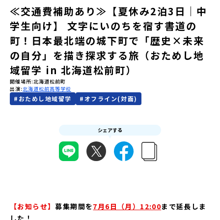
≪交通費補助あり≫【夏休み2泊3日｜中
会員登録
MYページログイン
学生向け】 文字にいのちを宿す書道の
町！日本最北端の城下町で「歴史×未来
の自分」を描き探求する旅（おためし地
域留学 in 北海道松前町）
開催場所
北海道松前町
出演
北海道松前高等学校
#
おためし地域留学
#
オフライン(対面)
シェアする
【お知らせ】
募集期間を
7月6日（月）12:00
まで延長しま
した！