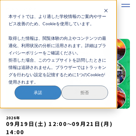
本サイトでは、より適した学校情報のご案内やサー
地域みらい留学のすすめかた
ビス改善のため、Cookieを使用しています。
取得した情報は、閲覧体験の向上やコンテンツの最
地域みらい留学とは
適化、利用状況の分析に活用されます。詳細はプラ
イバシーポリシーをご確認ください。
学校を探す
拒否した場合、このウェブサイトを訪問したときに
情報は追跡されません。ブラウザーではトラッキン
イベントを探す
グを行わない設定を記憶するために1つのCookieが
使用されます。
おためし地域留学
承諾
拒否
マガジン
奨学金について
2026年
09月19日(土) 12:00
09月21日(月)
〜
14:00
？
イベント参加方法