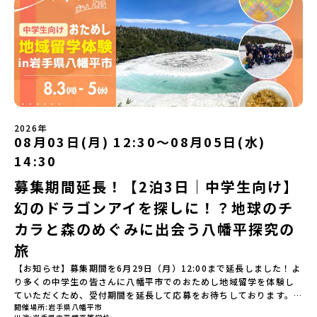
復交通費・お土産代や自由時間の個人飲食費などの個人的費用【募
約200の高校と連携し、地域の枠を超えて学校生活を送る「地域みら
要な場合は必ず事前にご相談ください。・参加取消や急遽参加でき
や、放課後の「地域探究サークル」を通して、学校の外へどんどん
集人数】最大10名（お申し込み多数の場合は抽選の上決定）【参加
い留学」をプチ体験できるプログラムです。はじめてのひとり旅で
なくなった場合について参加決定後の参加お取り消しはご遠慮下さ
飛び出し町の人たちと一緒にリアルな課題解決にチャレンジしてい
者決定】お申し込み多数の場合は、締め切り後1週間を目途に当落結
も安心！現地でもスタッフがしっかりとサポートいたします。今回
い。やむを得ないお取り消しの場合はお早めに事務局までご連絡く
ます。そんな先輩たちとの交流がきっと「未来の自分」のヒントが
果をご連絡いたします。【申し込み受付締切】4月30日(木)12：00
のフィールドは「鹿児島県 出水市（いずみし）出水工業高校」出水
ださい。・キャンセルポリシーやむを得ない参加お取り消しの場
見つかるはず！ あたたかい町の人たちや先輩たちとの出会いが待っ
から 5月14日(木) 12：00まで疑問も不安もワクワクに変える！「お
市（いずみし）は、鹿児島県の玄関口にあるまち。ここでしか見ら
合、以下のルールに沿って対応させていただきます。ご了承くださ
ている北海道大樹町へ、あなたの世界をグッと広げる特別な旅に出
ためし地域留学」ステップアップ説明会プログラムの内容を詳しく
れない景色と、地元の人たちがずっと大切にしてきたものがありま
い。プログラム開催日の前日＜7月3日＞から、【キャンセルのご連
発しませんか？ 体験のおすすめポイント体験プログラム内容（予
知りたい方や、お申し込みを迷われている方向けにZoomでのオン
す。400年前から続く「武士の道」を歩く昔、武士たちがまちを守る
絡日：お支払いいただく旅行代金】・21日目にあたる日以前：無
定）＜１日目＞（PM）「オリエンテーション・自己紹介ワーク」
ライン配信を行います。知りたい情報のレベルに合わせて、以下の2
ために築いた「出水麓（いずみふもと）武家屋敷群」。今も残る約
料・20日目-8日目：20％・7日目-2日目：30％・プログラム開始日
「大樹町の自然を満喫」 -先人の知恵と夢を体験「砂金堀」 -川
つのステップをご活用ください。【STEP 1】全体オンライン説明会
150軒のお屋敷のほとんどに、今も人が住んでいます。400年前の武
の前日：40％・プログラム開始日当日：50％・ご連絡無しでの不参
遊び「1日を振り返るーみんなで体験シェア」＜2日目＞（AM）「大
（アーカイブ動画を公開中！）〜まずは「おためし地域留学」を知
士が歩いた道を、自分の足で歩く。まるで、まち全体がタイムカプ
加またはプログラム開始後の解除：100％・催行中止について天候な
樹高校見学・寮見学」 -大樹高校の特徴を知る学校体験 -高校生
2026年
りたい方へ〜日本全国20以上の地域から選んで参加できる「おため
セル。真っ青な海へダイブ！目の前に広がる八代海（やつしろか
08月03日(月) 12:30〜08月05日(水)
どの状況等によって開催を見合わせる可能性があります。その場合
との対話「大樹町の魅力を体験①」 -大樹町ならではのランチ＆ス
し地域留学」の魅力を凝縮したアーカイブ動画をご覧いただけま
い）は穏やかなリアス式海岸。海に沈む夕日は一生に一度は見てお
は原則、開催日1週間前までにご連絡いたします。又、最少催行人数
イーツ（PM）「大樹町の魅力を体験②」 -大樹町宇宙交流センタ
14:30
す。初めての一人旅への不安や、事務局のサポート体制、安全面に
きたい景色です。出水工業高校は、「建築科」と「機械電気科」の2
に達しなかった場合は、開催日3週間前までに催行中止の旨をメール
ーSORA見学 -モデルロケットを飛ばしてみよう！「みんなで
ついても詳しく解説しています。🎬 [アーカイブ動画を視聴す
つの学科。金属加工、電気工作、建物のデザインにチャレンジでき
にてご連絡いたします。・よくあるご質問その他、よくあるご質問
BBQ」 -さらに仲間や地元の高校生、町の大人たちと交流＜3日目
募集期間延長！【2泊3日｜中学生向け】
る]YouTube：https://youtu.be/Yt8nd04aNgA?
る環境。「高校生ものづくりコンテスト」の木材加工部門で九州大
についてはこちらをご確認ください。運営団体について＜プログラ
＞（AM）「3日間の振り返りワーク」 -みんなで振り返り対話「牧
si=e5erbspvwz5O8_uF【STEP 2】平取町プログラム説明会〜
幻のドラゴンアイを探しに！？地球のチ
会2位に輝くなど、先輩たちの実力はホンモノ！この旅では自分の手
ム主催：一般財団法人地域・教育魅力化プラットフォーム＞「意志
場の舞台裏。フィールドワーク」 -牧場見学・搾乳体験・動物と触
「平取町」の内容を具体的に深掘りしたい方へ〜全体説明を聞いた
でモノをつくる時間を体験。金属を削ったり、電気を組んだり、木
ある若者にあふれる持続可能な地域・社会をつくる」というビジョ
れ合おう「ランチ/お土産タイム」（PM） 14：00頃プログラム終
カラと森のめぐみに出会う八幡平探究の
うえで、「平取町では具体的に何をするの？」「どんな町なの？」
で形をつくったり。プロの機械にさわれる高校で&quot;自分の手
ンを掲げ、2017年3月に島根県に設立した教育事業団体です。日本
了-とかち帯広空港には15：00頃に到着予定です。※天候の状況や参
という疑問にお答えする説明会です。平取町ならではの豊かな文化
&quot;でモノづくりにチャレンジ。夜には自分だけの「竹灯籠（た
旅
全国約200の高校と連携しながら、中学卒業後に地域の枠を越えて生
加人数によってプログラムを変更する場合がございます。参加概要
や、2泊3日のプログラムの中身をたっぷりとお伝えします。日
けとうろう）」を作って灯りをともします。真っ青な海に思いっき
徒一人ひとりの夢や価値観に合った地域・学校で1〜3年間過ごすこ
【開催場所】北海道大樹町（たいきちょう）【実施日程】7月28日
【お知らせ】募集期間を6月29日（月）12:00まで延長しました！よ
時： 5月7日(木) 19：00〜19：40内 容： 平取町ってどんなとこ
りダイブしたり、全国から集まった仲間や地元の高校生、地域の方
とができるシステム「地域みらい留学」をはじめとした、教育事業
(火)〜 7月30日(木)※参加が確定した方には6月19日(金) 18：30～
り多くの中学生の皆さんに八幡平市でのおためし地域留学を体験し
ろ？、プログラム詳細解説、質疑応答お申し込み：https://c-
たちとワイワイBBQや夕ごはんづくりは一生の思い出になるはず！
や地域活性モデルをつくり続けています。名 称：一般財団法人地
20：00に「参加者向け事前オンライン研修」をご案内する予定で
ていただくため、受付期間を延長して応募をお待ちしております。
mirai.jp/events/002112どちらの説明会でも、お気軽にどうぞ！
ちょっとドキドキするけど、楽しい！に出会う3日間。熱気あふれる
域・教育魅力化プラットフォーム設 立：2017年3月代表者：岩本
す。必ず参加をお願いします。【集合場所・時間】7月28日(火)
開催場所
岩手県八幡平市
「申し込みのタイミングを逃してしまった」という方も、この機会
「はじめての一人旅だけど大丈夫？」「どんな体験ができるの？」
出水市の冒険に飛び込んでみませんか？体験のおすすめポイント体
悠所在地：〒690-0842 島根県松江市東本町二丁目25-6 みらい
13：00 とかち帯広空港※13：00までにとかち帯広空港に到着する