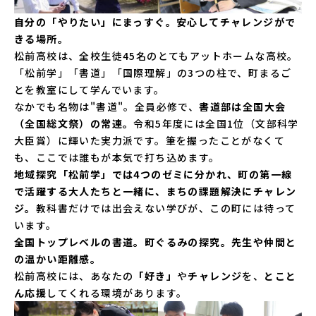
自分の「やりたい」にまっすぐ。安心してチャレンジがで
きる場所。
松前高校は、全校生徒45名のとてもアットホームな高校。
「松前学」「書道」「国際理解」の3つの柱で、町まるご
とを教室にして学んでいます。
なかでも名物は"書道"。全員必修で、
書道部は全国大会
（全国総文祭）の常連。
令和5年度には全国1位（文部科学
大臣賞）に輝いた実力派です。筆を握ったことがなくて
も、ここでは誰もが本気で打ち込めます。
地域探究「松前学」では4つのゼミに分かれ、町の第一線
で活躍する大人たちと一緒に、まちの課題解決にチャレン
ジ。
教科書だけでは出会えない学びが、この町には待って
います。
全国トップレベルの書道。町ぐるみの探究。先生や仲間と
の温かい距離感。
松前高校には、あなたの
「好き」
や
チャレンジ
を、
とこと
ん応援
してくれる環境があります。