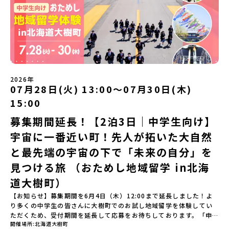
なび場を体験 -デザインセンスをまなぶ！「デザイン科」のまなび
自分の手で探求したい！」「自然が好きでもっと触れてあそびた
場を体験「フィールドワーク」 -有田の歴史ある名所巡り -有田
い！」そんな中学生のみなさんにおすすめ！「おためし地域留学体
の歴史的な町並みを体感する「有田焼絵付けアクティビティ」 -職
験」は、日本全国約200の高校と連携し、地域の枠を超えて学校生活
人さんからまなぶ！有田焼伝統の「絵付け」体験ワークショップ
を送る「地域みらい留学」をプチ体験できるプログラムです。はじ
（協力：clay studio）「みんなで楽しもう！BBQ」 -BBQづく
めてのひとり旅でも安心！現地でもスタッフがしっかりとサポート
り -仲間や地元の高校生、町の大人たちと交流・対話＜２日目＞
いたします。今回のフィールドは「北海道平取町（びらとりちょ
（AM）「1日目の振り返り」「ワークショップ」 -ゲスト講師によ
う）」北海道の南に位置する平取町（びらとりちょう）。壮大な自
るワークショプ「全体の振り返りワーク」 -みんなで振り返り対話
然と「アイヌ文化」が継承されている町として広く知られていま
（PM）「ランチ/お土産タイム」解散※天候の状況や参加人数によ
2026年
す。町名の「平取（びらとり）」は、アイヌ語「ピラ・ウトゥル」
07月28日(火) 13:00〜07月30日(木)
ってプログラムを変更する場合がございます。参加概要【開催場
（崖の間を意味）という言葉から名付けられました。見上げるほど
所】佐賀県 有田町（ありたちょう）【実施日程】7月4日（土）〜7
15:00
大きな山々が連なる「幌尻岳（ぽろしりだけ）」の景色は絶景！日
月5日（日）※参加が確定した方には6月5日（金） 18:30～20:00に
本一の広さを誇る「すずらん」が咲く花畑や、和牛がのんびりと過
「参加者向け事前オンライン研修」をご案内する予定です。必ず参
募集期間延長！【2泊3日｜中学生向け】
ごす放牧地。日本一の清流に選ばれたこともある、ヤマメやニジマ
加をお願いします。【集合場所・時間】7月4日(土) 12：00 JR有田
宇宙に一番近い町！先人が拓いた大自然
スが泳ぐ「沙流川（さるがわ）」。他の地域では見ることのできな
駅※12：00までにJR有田駅に到着する便で手配ください。【解散場
い圧倒的スケールの自然を味わうことができます。さらに、源義経
所・時間】7月5日(日) 13：00頃 JR有田駅【対象】中学2年生、中
と最先端の宇宙の下で「未来の自分」を
（みなもとのよしつね）とも縁が深いとされている地域で、義経を
学3年生【宿泊先】ありこや（佐賀県西松浦郡有田町）※地域みらい
祀った神社や公園などが存在し、アイヌ民族と日本の歴史を交差す
見つける旅 （おためし地域留学 in北海
留学生が活用している宿泊施設（シェアハウス）です。※1室1名で
る瞬間を肌で体感できる町です。北の大地で育まれた「アイヌ文
宿泊いただく予定です。 【旅行代金】無料※旅行代金に含まれる費
道大樹町）
化」とは？「アイヌ」の文化は北海道を中心とした北部周辺で、先
用のうち、以下の内容が無料となります：・宿泊費（1泊分）・プロ
住民族である「アイヌ民族」によって大切に育まれてきた文化で
グラム内のアクティビティ・体験費用・一部の食事代*以下の費用は
【お知らせ】募集期間を6月4日（木）12:00まで延長しました！よ
す。日本語とは異なる響きを持つ「アイヌ語」や、自然界のあらゆ
参加者のご負担となります・集合場所までの往復交通費・お土産代
り多くの中学生の皆さんに大樹町でのお試し地域留学を体験してい
る物に「魂」が宿ると考える「精神文化」、祭りや家庭での行事な
や自由時間の個人飲食費などの個人的費用【募集人数】最大5名（お
ただくため、受付期間を延長して応募をお待ちしております。「申
どに踊られる「古式舞踊」、独特の文様による刺繍（ししゅう）、
開催場所
北海道大樹町
申し込み多数の場合は抽選の上決定）【参加者決定】お申し込み多
し込みのタイミングを逃してしまった」という方も、この機会にぜ