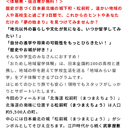
＜体験費・宿泊費が無料！＞
歴史が息づく日本最北端の城下町・松前町 。温かい地域の
人や高校生と過ごす3日間で、これからのヒントやあなた
だけの「夢の始まり」を見つけてみませんか？
「地元以外の暮らしや文化が気になる。いつか留学してみ
たい！」
「自分の進学や将来の可能性をもっとひらきたい！ 」
「歴史やお城が好き！」
そんな中学生のみなさんにおすすめ！
「おためし地域留学体験」は、日本全国約200の高校と連
携し、地域の枠を超えて学校生活を送る「地域みらい留
学」をプチ体験できるプログラムです。
はじめてのひとり旅でも安心！現地でもスタッフがしっか
りとサポートいたします。
今回のフィールドは「北海道 松前町（まつまえちょう）」
北海道の南端に位置する
松前町（まつまえちょう）
は人口
約5,500人の町。
中心には日本最北の城「松前城（まつまえじょう）」がシ
ンボルとしてそびえ立ちます。江戸時代から続く
武家屋敷