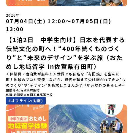
て」が「一生の友達」に変わる！全国から「新しいことに挑戦した
い！」「今の自分を変えたい！」と思っている同世代の中学生が大
集合！地元の高校生と一緒にご飯を食べて語り合えば、たった数日
2026年
で最高の仲間になる！🔥 ③宿泊費・体験費はなんと【無料】！親元
07月04日(土) 12:00〜07月05日(日)
を離れる初めての一人旅でも大丈夫。頼れるスタッフがしっかりサ
13:00
ポートするので安心・安全です！ーーーーーーーーーーーーーーー
ーーーーーーーーー📺 全体オンライン説明会（アーカイブ配信）
【1泊2日｜中学生向け】日本を代表する
2026年4月22日に開催された説明会の録画をご覧いただけます。こ
伝統文化の町へ！“400年続くものづく
の動画を見れば、あなたの「なんとなく不安」が「絶対に行ってみ
たい！」に変わるはず💡お家からリラックスして視聴してみてくだ
り”と”未来のデザイン”を学ぶ旅（おた
さいね😊▶︎全体説明会のアーカイブはこちら（アーカイブを視聴す
る）YouTube：https://youtu.be/Yt8nd04aNgA?
めし地域留学 in佐賀県有田町）
si=e5erbspvwz5O8_uF【アーカイブ内容】・おためし地域留学の
＜体験費・宿泊費が無料！＞世界でも有名な「有田焼」を生んだ
魅力・メリット・2026年度、日本全国20以上の対象地域について・
町！地域のプロと交流しながら、時代を超えて受け継がれてきた”も
安心のサポート体制・質疑応答※各地域の詳細なプログラムは、以
のづくり”や”デザイン”を探求しませんか？「地元以外の暮らしや文
下の【STEP2】個別説明会にて紹介しています。ーーーーーーーー
開催場所
佐賀県有田町
化が気になる。いつか留学してみたい！」「豊かな自然と伝統文
ーーーーーーーーーーーーーーーー💡疑問も不安もワクワクに変え
出演
佐賀県立有田工業高等学校
化、町並みに興味がある！」「ものづくりやきれいなデザインが好
る！2つのステップ知りたいことに合わせて、2つの説明会をご活用
#
オフライン(対面)
き！」そんな中学生のみなさんにおすすめ！「おためし地域留学体
ください！【STEP1】全体オンライン説明会の視聴（☆上の動画で
験」は、日本全国約200の高校と連携し、地域の枠を超えて学校生活
いつでも視聴可能です） 〜まずは「おためし地域留学」を知りたい
を送る「地域みらい留学」をプチ体験できるプログラムです。はじ
方へ〜プログラムの全体像や魅力、サポート体制について解説しま
めてのひとり旅でも安心！現地でもスタッフがしっかりとサポート
す。 【STEP2】個別プログラム説明会（☆順次ページを公開しま
いたします。今回のフィールドは「佐賀県有田町（ありたちょ
す）〜「地域別のプログラム」を具体的に知りたい方へ〜 「現地で
う）」佐賀県の西部にある有田町は、江戸時代から400年以上続く
は何をするの？」という疑問にお答えする説明会です。その場所な