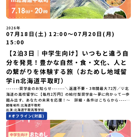
「窯業（ようぎょう）」の町。 窯（かま）で粘土を焼いてつくるも
らではのプログラムをたっぷりお伝えします！🚩現在公開中の個別
のづくりが、この町の文化として今も受け継がれています。世界で
説明会はこちらから（順次公開予定）【5/7(木)】北海道平取町
も知られる「有田焼」は、この窯業の中から生まれました。長い歴
【5/8(金)】熊本県芦北町▼おためし地域留学の情報▼おためし地域
史の中で積み重ねられてきた技術や工夫、そして“つくる人の想
留学の情報紹介ページ👉【こちらをクリック】「おためし地域留学
い”が、この町には残っています。また、文化施設が「日本遺産」や
体験」のプログラム開催情報を公式LINEにて配信中！ぜひご登録く
2026年
「日本の20世紀遺産」に認定されるなど日本を代表する伝統工芸の
07月18日(土) 12:00〜07月20日(月)
ださい♪気になることや不安な点は、LINEから気軽にご相談くださ
町です。さらに、有田町には「日本の棚田百選」に選ばれた「岳の
い。👉 【LINE登録はこちら】
15:00
棚田（たなだ）」や「名水百選」や「水源の森百選」に選ばれた
「竜門峡（りゅうもんきょう）」など、思わず立ち止まりたくなる
【2泊3日｜中学生向け】いつもと違う自
ような自然も広がり、歴史・文化・自然が重なり合う、“本物”に出
分を発見！豊かな自然・食・文化、人と
会える場所です。そんな歴史・文化が豊かな佐賀県有田町で実際に
町を歩きながら学ぶフィールドワークをしたり、有田焼づくりに関
の繋がりを体験する旅（おためし地域留
わる職人、町で暮らすプロデザイナー、地元の高校で学ぶ生徒など
と交流しながら「伝統的なものづくり」や「未来のデザイン」を一
学in北海道平取町）
緒に探求できます。ただ体験するだけじゃなくて、 “どうしてこの形
-------奨学金のお知らせ-------＼返還不要・3年間最大72万／💡北
なんだろう？” “自分だったらどんなデザインにする？” そんなふう
海道の高校留学に【毎月2万円】の給付型奨学金～夢に向かって一歩
に考える時間も、このプログラムの大切なポイントです。ここで出
踏み出す、あなたの未来を応援！～ 詳細・条件はこちらから------
会う人や体験が、自分の「好き」や「未来」につながるかもしれま
開催場所
北海道平取町
---------------------------＜体験費・宿泊費が無料＞累計3,000万
せん。この町でしかできない、ちょっと特別な体験を、ぜひ楽しん
出演
北海道平取高等学校
部以上販売された大人気マンガ「ゴールデンカムイ」の実写版映画
でみませんか？体験のおすすめポイント体験プログラム内容（予
#
オフライン(対面)
に登場する町！北海道の「アイヌ文化継承の地」で自然や食を体験
定）＜１日目＞（PM）「オリエンテーション・自己紹介ワーク」
してみませんか？「地元以外の地域の暮らしが気になる。いつか留
「有田工業高校見学」 -陶芸技術をまなぶ！「セラミック科」のま
学してみたい！」「アイヌ文化の歴史や、マンガに登場する世界を
なび場を体験 -デザインセンスをまなぶ！「デザイン科」のまなび
自分の手で探求したい！」「自然が好きでもっと触れてあそびた
場を体験「フィールドワーク」 -有田の歴史ある名所巡り -有田