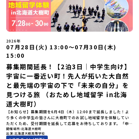
い！」そんな中学生のみなさんにおすすめ！「おためし地域留学体
の歴史的な町並みを体感する「有田焼絵付けアクティビティ」 -職
験」は、日本全国約200の高校と連携し、地域の枠を超えて学校生活
人さんからまなぶ！有田焼伝統の「絵付け」体験ワークショップ
を送る「地域みらい留学」をプチ体験できるプログラムです。はじ
（協力：clay studio）「みんなで楽しもう！BBQ」 -BBQづく
めてのひとり旅でも安心！現地でもスタッフがしっかりとサポート
り -仲間や地元の高校生、町の大人たちと交流・対話＜２日目＞
いたします。今回のフィールドは「北海道平取町（びらとりちょ
（AM）「1日目の振り返り」「ワークショップ」 -ゲスト講師によ
う）」北海道の南に位置する平取町（びらとりちょう）。壮大な自
るワークショプ「全体の振り返りワーク」 -みんなで振り返り対話
然と「アイヌ文化」が継承されている町として広く知られていま
（PM）「ランチ/お土産タイム」解散※天候の状況や参加人数によ
2026年
す。町名の「平取（びらとり）」は、アイヌ語「ピラ・ウトゥル」
07月28日(火) 13:00〜07月30日(木)
ってプログラムを変更する場合がございます。参加概要【開催場
（崖の間を意味）という言葉から名付けられました。見上げるほど
所】佐賀県 有田町（ありたちょう）【実施日程】7月4日（土）〜7
15:00
大きな山々が連なる「幌尻岳（ぽろしりだけ）」の景色は絶景！日
月5日（日）※参加が確定した方には6月5日（金） 18:30～20:00に
本一の広さを誇る「すずらん」が咲く花畑や、和牛がのんびりと過
「参加者向け事前オンライン研修」をご案内する予定です。必ず参
募集期間延長！【2泊3日｜中学生向け】
ごす放牧地。日本一の清流に選ばれたこともある、ヤマメやニジマ
加をお願いします。【集合場所・時間】7月4日(土) 12：00 JR有田
宇宙に一番近い町！先人が拓いた大自然
スが泳ぐ「沙流川（さるがわ）」。他の地域では見ることのできな
駅※12：00までにJR有田駅に到着する便で手配ください。【解散場
い圧倒的スケールの自然を味わうことができます。さらに、源義経
所・時間】7月5日(日) 13：00頃 JR有田駅【対象】中学2年生、中
と最先端の宇宙の下で「未来の自分」を
（みなもとのよしつね）とも縁が深いとされている地域で、義経を
学3年生【宿泊先】ありこや（佐賀県西松浦郡有田町）※地域みらい
祀った神社や公園などが存在し、アイヌ民族と日本の歴史を交差す
見つける旅 （おためし地域留学 in北海
留学生が活用している宿泊施設（シェアハウス）です。※1室1名で
る瞬間を肌で体感できる町です。北の大地で育まれた「アイヌ文
宿泊いただく予定です。 【旅行代金】無料※旅行代金に含まれる費
道大樹町）
化」とは？「アイヌ」の文化は北海道を中心とした北部周辺で、先
用のうち、以下の内容が無料となります：・宿泊費（1泊分）・プロ
住民族である「アイヌ民族」によって大切に育まれてきた文化で
グラム内のアクティビティ・体験費用・一部の食事代*以下の費用は
【お知らせ】募集期間を6月4日（木）12:00まで延長しました！よ
す。日本語とは異なる響きを持つ「アイヌ語」や、自然界のあらゆ
参加者のご負担となります・集合場所までの往復交通費・お土産代
り多くの中学生の皆さんに大樹町でのお試し地域留学を体験してい
る物に「魂」が宿ると考える「精神文化」、祭りや家庭での行事な
や自由時間の個人飲食費などの個人的費用【募集人数】最大5名（お
ただくため、受付期間を延長して応募をお待ちしております。「申
どに踊られる「古式舞踊」、独特の文様による刺繍（ししゅう）、
開催場所
北海道大樹町
申し込み多数の場合は抽選の上決定）【参加者決定】お申し込み多
し込みのタイミングを逃してしまった」という方も、この機会にぜ
木彫り等の工芸など、ユニークな文化が存在します。アイヌ文化で
出演
北海道大樹高等学校
数の場合は、締め切り後1週間を目途に当落結果をご連絡いたしま
ひ一歩踏み出してみませんか？※都合により締め切りを早める場合