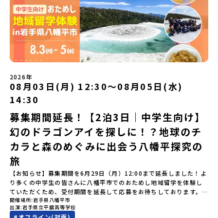
い留学」をプチ体験できるプログラムです。はじめてのひとり旅で
なくなった場合について参加決定後の参加お取り消しはご遠慮下さ
飛び出し町の人たちと一緒にリアルな課題解決にチャレンジしてい
者決定】お申し込み多数の場合は、締め切り後1週間を目途に当落結
も安心！現地でもスタッフがしっかりとサポートいたします。今回
い。やむを得ないお取り消しの場合はお早めに事務局までご連絡く
ます。そんな先輩たちとの交流がきっと「未来の自分」のヒントが
果をご連絡いたします。【申し込み受付締切】4月30日(木)12：00
のフィールドは「鹿児島県 出水市（いずみし）出水工業高校」出水
ださい。・キャンセルポリシーやむを得ない参加お取り消しの場
見つかるはず！ あたたかい町の人たちや先輩たちとの出会いが待っ
から 5月14日(木) 12：00まで疑問も不安もワクワクに変える！「お
市（いずみし）は、鹿児島県の玄関口にあるまち。ここでしか見ら
合、以下のルールに沿って対応させていただきます。ご了承くださ
ている北海道大樹町へ、あなたの世界をグッと広げる特別な旅に出
ためし地域留学」ステップアップ説明会プログラムの内容を詳しく
れない景色と、地元の人たちがずっと大切にしてきたものがありま
い。プログラム開催日の前日＜7月3日＞から、【キャンセルのご連
発しませんか？ 体験のおすすめポイント体験プログラム内容（予
知りたい方や、お申し込みを迷われている方向けにZoomでのオン
す。400年前から続く「武士の道」を歩く昔、武士たちがまちを守る
絡日：お支払いいただく旅行代金】・21日目にあたる日以前：無
定）＜１日目＞（PM）「オリエンテーション・自己紹介ワーク」
ライン配信を行います。知りたい情報のレベルに合わせて、以下の2
ために築いた「出水麓（いずみふもと）武家屋敷群」。今も残る約
料・20日目-8日目：20％・7日目-2日目：30％・プログラム開始日
「大樹町の自然を満喫」 -先人の知恵と夢を体験「砂金堀」 -川
つのステップをご活用ください。【STEP 1】全体オンライン説明会
150軒のお屋敷のほとんどに、今も人が住んでいます。400年前の武
の前日：40％・プログラム開始日当日：50％・ご連絡無しでの不参
遊び「1日を振り返るーみんなで体験シェア」＜2日目＞（AM）「大
（アーカイブ動画を公開中！）〜まずは「おためし地域留学」を知
士が歩いた道を、自分の足で歩く。まるで、まち全体がタイムカプ
加またはプログラム開始後の解除：100％・催行中止について天候な
樹高校見学・寮見学」 -大樹高校の特徴を知る学校体験 -高校生
2026年
りたい方へ〜日本全国20以上の地域から選んで参加できる「おため
セル。真っ青な海へダイブ！目の前に広がる八代海（やつしろか
08月03日(月) 12:30〜08月05日(水)
どの状況等によって開催を見合わせる可能性があります。その場合
との対話「大樹町の魅力を体験①」 -大樹町ならではのランチ＆ス
し地域留学」の魅力を凝縮したアーカイブ動画をご覧いただけま
い）は穏やかなリアス式海岸。海に沈む夕日は一生に一度は見てお
は原則、開催日1週間前までにご連絡いたします。又、最少催行人数
イーツ（PM）「大樹町の魅力を体験②」 -大樹町宇宙交流センタ
14:30
す。初めての一人旅への不安や、事務局のサポート体制、安全面に
きたい景色です。出水工業高校は、「建築科」と「機械電気科」の2
に達しなかった場合は、開催日3週間前までに催行中止の旨をメール
ーSORA見学 -モデルロケットを飛ばしてみよう！「みんなで
ついても詳しく解説しています。🎬 [アーカイブ動画を視聴す
つの学科。金属加工、電気工作、建物のデザインにチャレンジでき
にてご連絡いたします。・よくあるご質問その他、よくあるご質問
BBQ」 -さらに仲間や地元の高校生、町の大人たちと交流＜3日目
募集期間延長！【2泊3日｜中学生向け】
る]YouTube：https://youtu.be/Yt8nd04aNgA?
る環境。「高校生ものづくりコンテスト」の木材加工部門で九州大
についてはこちらをご確認ください。運営団体について＜プログラ
＞（AM）「3日間の振り返りワーク」 -みんなで振り返り対話「牧
si=e5erbspvwz5O8_uF【STEP 2】平取町プログラム説明会〜
幻のドラゴンアイを探しに！？地球のチ
会2位に輝くなど、先輩たちの実力はホンモノ！この旅では自分の手
ム主催：一般財団法人地域・教育魅力化プラットフォーム＞「意志
場の舞台裏。フィールドワーク」 -牧場見学・搾乳体験・動物と触
「平取町」の内容を具体的に深掘りしたい方へ〜全体説明を聞いた
でモノをつくる時間を体験。金属を削ったり、電気を組んだり、木
ある若者にあふれる持続可能な地域・社会をつくる」というビジョ
れ合おう「ランチ/お土産タイム」（PM） 14：00頃プログラム終
カラと森のめぐみに出会う八幡平探究の
うえで、「平取町では具体的に何をするの？」「どんな町なの？」
で形をつくったり。プロの機械にさわれる高校で&quot;自分の手
ンを掲げ、2017年3月に島根県に設立した教育事業団体です。日本
了-とかち帯広空港には15：00頃に到着予定です。※天候の状況や参
という疑問にお答えする説明会です。平取町ならではの豊かな文化
&quot;でモノづくりにチャレンジ。夜には自分だけの「竹灯籠（た
旅
全国約200の高校と連携しながら、中学卒業後に地域の枠を越えて生
加人数によってプログラムを変更する場合がございます。参加概要
や、2泊3日のプログラムの中身をたっぷりとお伝えします。日
けとうろう）」を作って灯りをともします。真っ青な海に思いっき
徒一人ひとりの夢や価値観に合った地域・学校で1〜3年間過ごすこ
【開催場所】北海道大樹町（たいきちょう）【実施日程】7月28日
【お知らせ】募集期間を6月29日（月）12:00まで延長しました！よ
時： 5月7日(木) 19：00〜19：40内 容： 平取町ってどんなとこ
りダイブしたり、全国から集まった仲間や地元の高校生、地域の方
とができるシステム「地域みらい留学」をはじめとした、教育事業
(火)〜 7月30日(木)※参加が確定した方には6月19日(金) 18：30～
り多くの中学生の皆さんに八幡平市でのおためし地域留学を体験し
ろ？、プログラム詳細解説、質疑応答お申し込み：https://c-
たちとワイワイBBQや夕ごはんづくりは一生の思い出になるはず！
や地域活性モデルをつくり続けています。名 称：一般財団法人地
20：00に「参加者向け事前オンライン研修」をご案内する予定で
ていただくため、受付期間を延長して応募をお待ちしております。
mirai.jp/events/002112どちらの説明会でも、お気軽にどうぞ！
ちょっとドキドキするけど、楽しい！に出会う3日間。熱気あふれる
域・教育魅力化プラットフォーム設 立：2017年3月代表者：岩本
す。必ず参加をお願いします。【集合場所・時間】7月28日(火)
開催場所
岩手県八幡平市
「申し込みのタイミングを逃してしまった」という方も、この機会
「はじめての一人旅だけど大丈夫？」「どんな体験ができるの？」
出水市の冒険に飛び込んでみませんか？体験のおすすめポイント体
悠所在地：〒690-0842 島根県松江市東本町二丁目25-6 みらい
13：00 とかち帯広空港※13：00までにとかち帯広空港に到着する
出演
岩手県立平舘高等学校
にぜひ一歩踏み出してみませんか？※都合により締め切りを早める
そんな保護者様の不安や、中学生のみなさんの素朴な疑問にスタッ
験プログラム内容（予定）＜1日目＞（PM）「オリエンテーショ
BASE2階 その他所在地公式HP：http://c-platform.or.jp/お問い
便で手配ください。【解散場所・時間】7月30日(木) 15：00頃 とか
#
オフライン(対面)