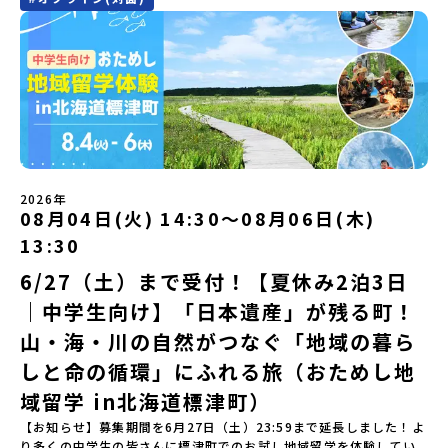
場合がございます。お早目にご応募ください！＜体験費・宿泊費が
フが直接お答えします。チャットでの質問も可能ですので、ぜひご
ン・自己紹介ワーク」「みんなで海遊び！」 -心をほぐして、出水
合わせ先担当：小川・小原E-mail：info@miratabi.jp「おためし
ち帯広空港※16：00以降にとかち帯広空港を出発する便で手配くだ
無料＞緑があふれる大自然の町へ！世界でここでしかできない「自
自宅からリラックスしてご参加ください。▼お申し込み前に必ずご
に飛び込む！海を満喫しよう！「みんなで夕食」「1日目の振り返り
地域留学体験」のプログラム開催情報を公式LINEにて配信中！ぜひ
さい。【対象】中学2年生、中学3年生【宿泊先】大樹町ワーキング
然×アートの融合体験」や「自然クラフト」を楽しんでみません
確認ください・参加規約への同意プログラムへの参加申し込みいた
会」＜2日目＞（AM）「出水工業高校のオープンスクールに参
ご登録ください♪地域みらい留学公式LINE
ステイ住宅※1室に複数(同性2～4名程度)で宿泊いただく予定です。
か？「大自然や文化体験が好き！興味がある！」「その地域にしか
だく前に、「お申し込みに関する各規約」への同意が必須となりま
加」 -高校見学 -授業体験（PM）「学校のことを深く知る・もの
【旅行代金】無料※旅行代金に含まれる費用のうち、以下の内容が
ない郷土料理を味わってみたい！」「地元以外の暮らしや文化が気
す。ご確認ください。・抽選による参加者決定についてお申込みい
づくりにチャレンジ！」 -各学科を実際に体験する -ものづくり
無料となります：・宿泊費（2泊分）・プログラム内のアクティビテ
になる。いつか留学してみたい！」そんな中学生のみなさんにおす
ただいた方の中から抽選の上、締め切り日から1週間を目途に、お申
にチャレンジ -竹灯籠づくりを創って灯りをともす「みんなで
ィ・体験費用・一部の食事代*以下の費用は参加者のご負担となりま
すめ！「おためし地域留学体験」は、日本全国約200の高校と連携し
し込み時に記入いただいたメールアドレス宛に「当選／落選メー
BBQ」「2日目の振り返り会」＜3日目＞（AM）「3日間の振り返り
す・集合場所までの往復交通費・お土産代や自由時間の個人飲食費
ながら地域の枠を超えて学校生活を送ることができる「地域みらい
ル」をお送りいたします。当選者は、メールに記載された「当選確
ワーク」 -みんなで振り返り対話（PM） 13:00頃 解散（出水駅）
などの個人的費用【募集人数】最大10名（お申し込み多数の場合は
留学」をプチ体験できるプログラムです。はじめてでも安心！現地
認フォーム」に３日以内に回答いただき、確認フォームの提出をも
※天候の状況や参加人数によってプログラムを変更する場合がござ
抽選の上決定）【参加者決定】お申し込み多数の場合は、締め切り
ではスタッフがしっかりとサポートいたします。今回のフィールド
って参加確定とさせていただきます。当選確認フォームの期日まで
います。参加概要【開催場所】鹿児島県出水市【実施日程】8月3日
後1週間を目途に当落結果をご連絡いたします。【申し込み受付期
は「岩手県八幡平市（はちまんたいし）」岩手県八幡平市（はちま
にご回答いただけない場合は、当選を取り消しとさせていただきま
（月）〜 8月5日（水）※参加が確定した方には7月7日(火) 18:30-
2026年
間】申込期間が延長になりました！5月7日(木)12：00 から 6月4日
んたいし）は北西部にあり、秋田県との県境にある自然豊かな町で
08月04日(火) 14:30〜08月06日(木)
す。当選取り消しがあった場合は、繰り上げ当選者へご連絡させて
20:00に「参加者向け事前オンライン会」をご案内する予定です。必
(木) 12：00まで疑問も不安もワクワクに変える！「おためし地域留
す。町の約83％は「森林」！標高1,000mを超える山岳地帯や高原
いただきます。登録メールアドレスの変更をご希望の場合は下記の
ず参加をお願いします。【集合場所・時間】出水駅 8月3日(月)
学」ステップアップ説明会プログラムの内容を詳しく知りたい方
13:30
もあり緑が豊かな大自然を感じることができ、新緑、山菜の春、花
地域みらい留学公式LINEよりご連絡をお願いします。※受信制限設
13:30 集合【解散場所・時間】出水駅 8月5日(水) 12:00 解散【対
や、お申し込みを迷われている方向けにZoomでのオンライン配信
の夏、紅葉の秋、スキーや樹氷の冬と四季ごとに美しい景色を見る
定をしていると、通知メールをお受け取りいただけません。その場
象】中学生2～3年生【宿泊先】現在調整中※1室に複数名(同性)で宿
6/27（土）まで受付！【夏休み2泊3日
を行います。知りたい情報のレベルに合わせて、以下の2つのステッ
ことのできるユニークな町です。「十和田八幡平（とわだはちまん
合は、「@miratabi.jp」からのメールを受信できるよう設定をお願
泊いただく予定です。【旅行代金】無料※旅行代金に含まれる費用
プをご活用ください。【STEP 1】全体オンライン説明会（アーカイ
｜中学生向け】「日本遺産」が残る町！
たい）国立公園」では登山やトレッキング、「安比高原（あっぴこ
いいたします。※結果に関する個別のお問合せにはお答えしており
のうち、以下の内容が無料となります：・宿泊費（2泊分）・プログ
ブ動画を公開中！）〜まずは「おためし地域留学」を知りたい方
うげん）スキー場」は日本国内最大級のスキーリゾートとして有名
ませんので、ご了承ください。・お申し込みについてお申込はお一
ラム内のアクティビティ・体験費用・一部の食事代*以下の費用は参
へ〜日本全国20以上の地域から選んで参加できる「おためし地域留
山・海・川の自然がつなぐ「地域の暮ら
で、一年中自然アクティビティを楽しむことができます！そして八
人様1回限りです。PC・スマートフォンからお申込ください。申込
加者のご負担となります・集合場所までの往復交通費・お土産代や
学」の全体像や魅力について、説明会を開催しました。中学生一人
幡平市にある「松川地熱発電所」は、日本で初めて「地球のチカラ
しと命の循環」にふれる旅（おためし地
後の内容変更はできません。お申込時は、メールアドレスの入力間
自由時間の個人飲食費などの個人的費用【募集人数】最大10名（お
での参加にあたり、保護者様が特に気になる「安全面」や「事務局
を電気に変えた」場所！八幡平の地下からわき出す蒸気をそのまま
違いにご注意ください。・宿泊について１室に複数(同性2～4名程
申し込み多数の場合は抽選の上決定）【参加者決定】お申し込み多
のサポート体制」についても詳しく解説しています。ぜひ、ご自宅
域留学 in北海道標津町）
電気に変える「地球・自然にやさしい最先端のエネルギー」を生み
度)で宿泊いただく予定です。・食事アレルギー対応について個別の
数の場合は、締め切り後1週間を目途に当落結果をご連絡いたしま
からお気軽にご視聴ください。🎬 [アーカイブ動画を視聴す
出す挑戦をしてきた町です。今回のプログラムでは、この松川地熱
詳細なアレルギー対応希望にはお応えしかねる場合がございます。
す。【申し込み受付期間】6月1日(月)12：00 から 6月15日(月)
【お知らせ】募集期間を6月27日（土）23:59まで延長しました！よ
る]YouTube：https://youtu.be/Yt8nd04aNgA?
発電所から吹き出す地熱蒸気を使った「アート体験」をすることが
対応が必要な場合は必ず事前にご相談ください。・参加取消や急遽
12：00まで疑問も不安もワクワクに変える！「おためし地域留学」
り多くの中学生の皆さんに標津町でのお試し地域留学を体験してい