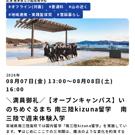
みらいBASE2階 その他所在地公式HP：http://c-platform.or.jp/
出演
熊本県立小国高等学校
規約への同意プログラムへの参加申し込みいただく前に、「お申し
物が豊かな町です！標津町はさらに「鮭（さけ）の聖地」としても
知メールをお受け取りいただけません。その場合は、
（AM）「平舘（たいらだて）高校見学」 -高校生活をイメージし
お問い合わせ先担当：小川・小原E-mail：info@miratabi.jp「お
#
オフライン(対面)
#
普通科
#
山の近く
込みに関する各規約」への同意が必須となります。ご確認くださ
有名。江戸時代には将軍家にも贈られたほどで、今では「日本遺
「@miratabi.jp」からのメールを受信できるよう設定をお願いいた
よう「郷土料理・BBQ」 -高校生・地元の方と交流を深める
ためし地域留学体験」のプログラム開催情報を公式LINEにて配信
い。・抽選による参加者決定についてお申込みいただいた方の中か
産」に登録されています。一万年前から続く伝統的な「鮭」の産業
します。※結果に関する個別のお問合せにはお答えしておりません
#
地域連携・実践型探究
#
雪国暮らし
（PM）「“八幡平市”体感ワークショップ」 -あけびづるで表札づく
中！ぜひご登録ください♪地域みらい留学公式LINE
ら抽選の上、締め切り日から1週間を目途に、お申し込み時に記入い
とともに人々の豊かな暮らしがあります。一万年前の縄文時代か
ので、ご了承ください。・お申し込みについてお申込はお一人様1回
り -学校周辺散策「ペンションで夕食」「2日目の振り返り」 -みん
ただいたメールアドレス宛に「当選／落選メール」をお送りいたし
ら、人々の間で大切に守り受け継がれ、厳しい大自然と向き合い、
限りです。PC・スマートフォンからお申込ください。申込後の内容
なで振り返り対話＜3日目＞（AM）「大更駅複合施設の見学」「振
ます。当選者は、メールに記載された「当選確認フォーム」に3日以
山・海・川がもたらす恵みに深く感謝しながら生きていく姿勢は今
変更はできません。お申込時は、メールアドレスの入力間違いにご
り返りワークショップ」 -個人での振り返り -グループでの振り
内に回答いただき、確認フォームの提出をもって参加確定とさせて
も息づく「命の循環」です。日本遺産にも認定されている「サケ」
注意ください。・宿泊について１室に複数(同性2～4名程度)で宿泊
返り「お土産・昼食」（PM） 解散 ※天候の状況や参加人数によっ
いただきます。当選確認フォームの期日までにご回答いただけない
の伝統産業や、雄大な知床の裾野で命を育む酪農の歴史など、自然
いただく予定です。・食事アレルギー対応について個別の詳細なア
てプログラムを変更する場合がございます。参加概要【開催場所】
場合は、当選を取り消しとさせていただきます。当選取り消しがあ
の営みの一部として共生してきた風土が存在します。標津高校で
レルギー対応希望にはお応えしかねる場合がございます。対応が必
岩手県八幡平市【実施日程】8月3日（月）〜8月5日（水）※参加が
った場合は、繰り上げ当選者へご連絡させていただきます。登録メ
は、地域と連携して「食」を考える「フードデザイン」の授業がお
要な場合は必ず事前にご相談ください。・参加取消や急遽参加でき
確定した方には7月9日(木) 18:30～20：00に 「参加者向け事前オ
ールアドレスの変更をご希望の場合は下記の地域みらい留学公式
すすめの一つです。生徒たちが地元の素材を活かしたメニュー開発
なくなった場合について参加決定後の参加お取り消しはご遠慮下さ
ンラインセッション」をご案内する予定です。【集合場所・時間】
LINEよりご連絡をお願いします。※受信制限設定をしていると、通
を行い、町内の学校給食に「標高給食DAY」としてオリジナル給食
い。やむを得ないお取り消しの場合はお早めに事務局までご連絡く
盛岡駅 8月3日(月)12:00 集合【解散場所・時間】盛岡駅 8月5日(水)
知メールをお受け取りいただけません。その場合は、
を提供しています。地域のイベントにも出展して広く地元の方へ届
ださい。・キャンセルポリシーやむを得ない参加お取り消しの場
14:30 解散【対象】中学2年生、中学3年生【宿泊先】ペンションき
2026年
「@miratabi.jp」からのメールを受信できるよう設定をお願いいた
ける活動を行っています。今回のプログラムでは、この取り組みを
合、以下のルールに沿って対応させていただきます。ご了承くださ
08月07日(金) 13:00〜08月08日(土)
らく※1室に複数(同性2～4名程度)で宿泊いただく予定です。【旅行
します。※結果に関する個別のお問合せにはお答えしておりません
行う高校生たちと一緒に夕食づくりを体験。地域の食文化と向き合
い。プログラム開催日の前日＜7月27日＞から、【キャンセルのご連
代金】無料※旅行代金に含まれる費用のうち、以下の内容が無料と
ので、ご了承ください。・お申し込みについてお申込はお一人様1回
っている先輩から直接話を聞くことができます🎵先輩たちとの交流
16:00
絡日：お支払いいただく旅行代金】・21日目にあたる日以前：無
なります：・宿泊費（2泊分）・プログラム内のアクティビティ・体
限りです。PC・スマートフォンからお申込ください。申込後の内容
は、きっと「未来へのヒント」が見つかるきっかけになります。そ
料・20日目-8日目：20％・7日目-2日目：30％・プログラム開始日
験費用・一部の食事代*以下の費用は参加者のご負担となります・集
＼満員御礼／【オープンキャンパス】い
変更はできません。お申込時は、メールアドレスの入力間違いにご
んな他にはないスペシャルな魅力がギュッと詰まった北海道標津町
の前日：40％・プログラム開始日当日：50％・ご連絡無しでの不参
合場所までの往復交通費・お土産代や自由時間の個人飲食費などの
注意ください。・宿泊について１室に複数(同性2～4名程度)で宿泊
でアクティビティをしたり、五感で感じるフィールドワークをしな
加またはプログラム開始後の解除：100％・催行中止について天候な
のちめぐるまち 南三陸kizuna留学 南
個人的費用【募集人数】最大10名（お申し込み多数の場合は抽選の
いただく予定です。・食事アレルギー対応について個別の詳細なア
がら「雄大な自然と生き物」「伝統的な産業と人々の暮らし」の魅
どの状況等によって開催を見合わせる可能性があります。その場合
上決定）【参加者決定】お申し込み多数の場合は、締め切り後1週間
レルギー対応希望にはお応えしかねる場合がございます。対応が必
力に触れ一緒に探求しませんか？体験のおすすめポイント体験プロ
三陸で週末体験入学
は原則、開催日1週間前までにご連絡いたします。又、最少催行人数
を目途に当落結果をご連絡いたします。【申し込み締切】6月8日
要な場合は必ず事前にご相談ください。・参加取消や急遽参加でき
グラム内容（予定）＜１日目＞（PM）「オリエンテーション・自己
に達しなかった場合は、開催日3週間前までに催行中止の旨をメール
宮城県南三陸高校では国内留学「南三陸kizuna留学」を実施してい
(月)12：00 から 6月22日(月) 12：00まで疑問も不安もワクワクに
なくなった場合について参加決定後の参加お取り消しはご遠慮下さ
紹介ワーク」「サーモン科学館見学」 -「鮭の聖地・しべつ」の歴
にてご連絡いたします。・よくあるご質問その他、よくあるご質問
ます。▼はじめにここでの三年間は、魔法のような変化を約束する
変える！「おためし地域留学」ステップアップ説明会プログラムの
い。やむを得ないお取り消しの場合はお早めに事務局までご連絡く
史や成り立ちを知る「夕食」 -高校生も一緒にみんなで夕食「1日
についてはこちらをご確認ください。運営団体について＜プログラ