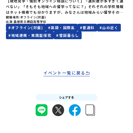
【現地見学・個別オンライン相談について】「選択肢が多すぎて選
い。やむを得ないお取り消しの場合はお早めに事務局までご連絡く
み前に必ずご確認ください・参加規約への同意プログラムへの参加
べない」「そもそも地域への留学ってなに？」それぞれの学校情報
ださい。・キャンセルポリシーやむを得ない参加お取り消しの場
申し込みいただく前に、「お申し込みに関する各規約」への同意が
はネット検索でも分かりますが、みなさんは地域みらい留学そのも
合、以下のルールに沿って対応させていただきます。ご了承くださ
必須となります。ご確認ください。・抽選による参加者決定につい
開催場所
オフライン(対面)
のをイメージできていますか？地域みらい留学がスタートする前か
い。プログラム開催日の前日＜8月2日＞から、【キャンセルのご連
てお申込みいただいた方の中から抽選の上、締め切り日から1週間を
出演
島根県立横田高等学校
ら県外生を積極的に受け入れてきた横田高校。本校では、これまで
絡日：お支払いいただく旅行代金】・21日目にあたる日以前：無
目途に、お申し込み時に記入いただいたメールアドレス宛に「当選
#
オフライン(対面)
#
英語・国際系
#
普通科
#
山の近く
100名以上（毎年10名程度）の「みらい留学生」を受け入れてきま
料・20日目-8日目：20％・7日目-2日目：30％・プログラム開始日
／落選メール」をお送りいたします。当選者は、メールに記載され
した。そんな全国トップクラスの受け入れ実績校へ気軽に「今の気
#
地域連携・実践型探究
#
雪国暮らし
の前日：40％・プログラム開始日当日：50％・ご連絡無しでの不参
た「当選確認フォーム」に３日以内に回答いただき、確認フォーム
持ち」を話してみませんか？横田高校は、（本校への進学希望でな
加またはプログラム開始後の解除：100％・催行中止について天候な
の提出をもって参加確定とさせていただきます。当選確認フォーム
くても）みなさんの地域みらい留学をサポートします！～個別相談
どの状況等によって開催を見合わせる可能性があります。その場合
の期日までにご回答いただけない場合は、当選を取り消しとさせて
の流れ～①「横田高校に相談」←こちらをクリック②質問事項をチ
は原則、開催日1週間前までにご連絡いたします。又、最少催行人数
いただきます。当選取り消しがあった場合は、繰り上げ当選者へご
ェックして送信！③横田高校から返信メール（質問回答）が届く。
に達しなかった場合は、開催日3週間前までに催行中止の旨をメール
連絡させていただきます。登録メールアドレスの変更をご希望の場
④日程を相談のうえ、オンライン相談や現地見学を実施。※本校へ
にてご連絡いたします。・よくあるご質問その他、よくあるご質問
合は下記の地域みらい留学公式LINEよりご連絡をお願いします。※
の進学希望者ではなくても、「県外進学」「寮生活」などの情報提
についてはこちらをご確認ください。運営団体について＜プログラ
受信制限設定をしていると、通知メールをお受け取りいただけませ
イベント一覧に戻る
供も可能です。情報収集の一環としてご活用ください！
ム主催：一般財団法人地域・教育魅力化プラットフォーム＞「意志
ん。その場合は、「@miratabi.jp」からのメールを受信できるよう
ある若者にあふれる持続可能な地域・社会をつくる」というビジョ
設定をお願いいたします。※結果に関する個別のお問合せにはお答
ンを掲げ、2017年3月に島根県に設立した教育事業団体です。日本
えしておりませんので、ご了承ください。・お申し込みについてお
全国約200の高校と連携しながら、中学卒業後に地域の枠を越えて生
申込はお一人様1回限りです。PC・スマートフォンからお申込くだ
徒一人ひとりの夢や価値観に合った地域・学校で1〜3年間過ごすこ
シェアする
さい。申込後の内容変更はできません。お申込時は、メールアドレ
とができるシステム「地域みらい留学」をはじめとした、教育事業
スの入力間違いにご注意ください。・宿泊について１室に複数(同性
や地域活性モデルをつくり続けています。名 称：一般財団法人地
2～4名程度)で宿泊いただく予定です。・食事アレルギー対応につい
域・教育魅力化プラットフォーム設 立：2017年3月代表者：岩本
て個別の詳細なアレルギー対応希望にはお応えしかねる場合がござ
悠所在地：〒690-0842 島根県松江市東本町二丁目25-6 みらい
います。対応が必要な場合は必ず事前にご相談ください。・参加取
BASE2階 その他所在地公式HP：http://c-platform.or.jp/お問い
消や急遽参加できなくなった場合について参加決定後の参加お取り
合わせ先担当：小川・小原E-mail：info@miratabi.jp「おためし
消しはご遠慮下さい。やむを得ないお取り消しの場合はお早めに事