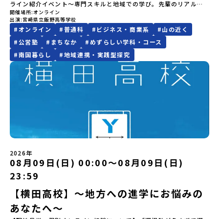
験」のプログラム開催情報を公式LINEにて配信中！ぜひご登録くだ
まで疑問も不安もワクワクに変える！「おためし地域留学」ステッ
ライン紹介イベント～専門スキルと地域での学び。先輩のリアルな
籍する方、また、宮城県内に在住する方は申し訳ございませんが参
規約への同意プログラムへの参加申し込みいただく前に、「お申し
さい♪地域みらい留学公式LINE
プアップ説明会プログラムの内容を詳しく知りたい方や、お申し込
開催場所
オンライン
声が聞ける！～宮崎県立飯野高等学校の「生活文化科」の魅力をた
加できませんのでご了承ください。なお、宮城県内から本校を受験
込みに関する各規約」への同意が必須となります。ご確認くださ
みを迷われている方向けにZoomでのオンライン配信を行います。
出演
宮崎県立飯野高等学校
っぷりお伝えするオンラインイベントを開催します！地域社会と深
したい場合は南三陸高校にご連絡ください。℡０２２６－４６－３
い。・抽選による参加者決定についてお申込みいただいた方の中か
知りたい情報のレベルに合わせて、以下の2つのステップをご活用く
#
オンライン
#
普通科
#
ビジネス・商業系
#
山の近く
く関わりながら、食・被服・保育・福祉などの専門的なスキルを身
６４３
ら抽選の上、締め切り日から1週間を目途に、お申し込み時に記入い
ださい。【STEP 1】全体オンライン説明会（アーカイブ動画を公開
につけ、夢をカタチにしていく生活文化科。今回のイベントには、
#
公営塾
#
まちなか
#
めずらしい学科・コース
ただいたメールアドレス宛に「当選／落選メール」をお送りいたし
中！）〜まずは「おためし地域留学」を知りたい方へ〜日本全国20
実際に生活文化科で学んでいる在籍生徒も参加予定！授業や地域密
ます。当選者は、メールに記載された「当選確認フォーム」に３日
#
南国暮らし
#
地域連携・実践型探究
以上の地域から選んで参加できる「おためし地域留学」の全体像や
着活動の面白さはもちろん、学校生活のリアルな雰囲気や「なぜ飯
以内に回答いただき、確認フォームの提出をもって参加確定とさせ
魅力について、説明会を開催しました。中学生一人での参加にあた
野高校の生活文化科を選んだのか」など、先輩たちの生の声をお届
ていただきます。当選確認フォームの期日までにご回答いただけな
り、保護者様が特に気になる「安全面」や「事務局のサポート体
けします。チャットで気軽に質問できる時間もご用意しています！
い場合は、当選を取り消しとさせていただきます。当選取り消しが
制」についても詳しく解説しています。ぜひ、ご自宅からお気軽に
💡 こんな方におすすめ！服飾・調理・保育・福祉や、地域とつなが
あった場合は、繰り上げ当選者へご連絡させていただきます。登録
ご視聴ください。🎬 [アーカイブ動画を視聴する]YouTube：
る実践的な学びに興味がある中学生「自分の『好き』や『得意』を
メールアドレスの変更をご希望の場合は下記の地域みらい留学公式
https://youtu.be/Yt8nd04aNgA?si=e5erbspvwz5O8_uF
活かして学びたい」と考えている方全国から進学できる「地域みら
LINEよりご連絡をお願いします。※受信制限設定をしていると、通
【STEP 2】プログラム説明会〜「標津町」の内容をもっと知りした
い留学」で飯野高校に興味がある方・保護者様在校生から学校の雰
知メールをお受け取りいただけません。その場合は、
い方へ〜全体説明を聞いたうえで、「プログラムで何をするの？」
囲気や飯野高校での暮らしについて直接聞いてみたい方📅 開催概要
「@miratabi.jp」からのメールを受信できるよう設定をお願いいた
「どんなまちなの？」という疑問にお答えする詳細配信です。2泊3
日時：2026年8月9日（日） 20:00～20:50対象：中学生、保護者様
します。※結果に関する個別のお問合せにはお答えしておりません
日のプログラムの中身をお伝えします。日時：6月10日(水) 19：
形式：オンライン（Zoom）⏰ 内容（予定）〇飯野高校＆生活文化
ので、ご了承ください。・お申し込みについてお申込はお一人様1回
00〜20：00内容：どんなところ？プログラム詳細解説、質疑応答紹
科の魅力紹介※学科の特長、専門スキルを身につけるカリキュラ
2026年
限りです。PC・スマートフォンからお申込ください。申込後の内容
介地域：鹿児島県出水市・出水工業高校/北海道標津町/岩手県八幡
08月09日(日) 00:00〜08月09日(日)
ム、地域密着の実践活動について〇【在校生トーク】先輩が語る！
変更はできません。お申込時は、メールアドレスの入力間違いにご
平市/愛媛県鬼北町＊4つの地域のプログラムを1時間でぎゅっとお届
生活文化科のリアル※「この学科を選んだ理由」「地域活動でのエ
23:59
注意ください。・宿泊について１室に複数(同性2～4名程度)で宿泊
けします。お申し込み：https://c-mirai.jp/events/064069お気
ピソード」「飯野高校での楽しい毎日」〇質問コーナー・個別相談
いただく予定です。・食事アレルギー対応について個別の詳細なア
軽にどうぞ！「はじめての一人旅だけど大丈夫？」「どんな体験が
※チャットやマイクで、在校生や先生に気になるところを直接質問
【横田高校】～地方への進学にお悩みの
レルギー対応希望にはお応えしかねる場合がございます。対応が必
できるの？」そんな保護者様の不安や、中学生のみなさんの素朴な
できます！
要な場合は必ず事前にご相談ください。・参加取消や急遽参加でき
あなたへ～
疑問にスタッフが直接お答えします。チャットでの質問も可能です
なくなった場合について参加決定後の参加お取り消しはご遠慮下さ
ので、ぜひご自宅からリラックスしてご参加ください。▼お申し込