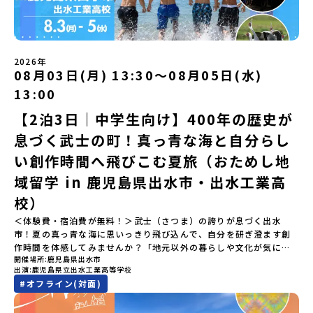
寮見学」 -平取高校の特徴を知る学校体験 -在校生との対話「高
してご参加ください。▼お申し込み前に必ずご確認ください・参加
きない圧倒的スケールの自然と、新しい産業が交差する瞬間を肌で
校生企画②-町の紹介編-」 -ビンゴをしながら町を知ろう！（PM）
規約への同意プログラムへの参加申し込みいただく前に、「お申し
体感できる町です。北の大地で脈々と受け継がれる 「フロンティア
「自然と農を感じる！農業アクティビティ」 -平取特産の「びらと
込みに関する各規約」への同意が必須となります。ご確認くださ
スピリッツ」を体感！ 「フロンティアスピリッツ（開拓者精神）」
りトマト」農家体験！ -想いを持って仕事をする大人との交流会
い。・抽選による参加者決定についてお申込みいただいた方の中か
は、大樹町の開拓時代から人々の間で大切に受け継がれてきた精神
「みんなでBBQディナー」 -さらに仲間や地元の高校生、町の大人
2026年
ら抽選の上、締め切り日から1週間を目途に、お申し込み時に記入い
です。どんな困難な状況にも真っ向から立ち向かい、未知の領域へ
08月03日(月) 13:30〜08月05日(水)
たちと交流＜3日目＞（AM）「アイヌが愛した森を散策するフィー
ただいたメールアドレス宛に「当選／落選メール」をお送りいたし
夢を追って挑戦し続ける姿勢や、手つかずの大自然の中で一攫千金
ルドワーク」「3日間の振り返りワーク」 -みんなで振り返り対話
ます。当選者は、メールに記載された「当選確認フォーム」に３日
の夢を抱いて熱中した「砂金掘り」、自らの手で広大な大地を切り
13:00
「ランチ/お土産タイム」（PM） 13：30頃プログラム終了-新千歳
以内に回答いただき、確認フォームの提出をもって参加確定とさせ
拓いてきた農業や漁業の歴史など、夢を追う人々が集まる他の町に
空港には15：00頃に到着予定です。※天候の状況や参加人数によっ
【2泊3日｜中学生向け】400年の歴史が
ていただきます。当選確認フォームの期日までにご回答いただけな
はない風土が存在します。大樹町では、このフロンティアスピリッ
てプログラムを変更する場合がございます。参加概要【開催場所】
い場合は、当選を取り消しとさせていただきます。当選取り消しが
ツが現在、「北海道の小さな町から宇宙を目指す」という新たな夢
息づく武士の町！真っ青な海と自分らし
北海道平取町（びらとりちょう）【実施日程】7月18日(土)～7月20
あった場合は、繰り上げ当選者へご連絡させていただきます。登録
へと繋がっています。 「宇宙版シリコンバレー」の実現を目指し、
日(月祝)※参加が確定した方には6月3日(水) 18：30～20：00に
メールアドレスの変更をご希望の場合は下記の地域みらい留学公式
国内外の宇宙関連企業が集まる宇宙港「北海道スペースポート」の
い創作時間へ飛びこむ夏旅（おためし地
「参加者向け事前オンライン研修」をご案内する予定です。必ず参
LINEよりご連絡をお願いします。※受信制限設定をしていると、通
整備が進められています。 この未来への挑戦の精神は、民間企業に
域留学 in 鹿児島県出水市・出水工業高
加をお願いします。【集合場所・時間】7月18日(土) 12：00 新千歳
知メールをお受け取りいただけません。その場合は、
よる日本初のロケット打ち上げ成功という形で実を結び、世界有数
空港※12：00までに新千歳空港に到着する便で手配ください。【解
「@miratabi.jp」からのメールを受信できるよう設定をお願いいた
のロケット発射場の適地として全国・アジア各国からも大きな注目
校）
散場所・時間】7月20日(祝月) 15：00頃 新千歳空港※16：00以降
します。※結果に関する個別のお問合せにはお答えしておりません
を集めています 今回は、そんな大樹町の過去から未来へ繋がるフロ
に新千歳空港を出発する便で手配ください。【対象】中学2年生、中
＜体験費・宿泊費が無料！＞武士（さつま）の誇りが息づく出水
ので、ご了承ください。・お申し込みについてお申込はお一人様1回
ンティアスピリッツに触れるアクティビティへ出発！農業からロケ
学3年生【宿泊先】ゲストハウス ヤント※ドミトリータイプの2段ベ
市！夏の真っ青な海に思いっきり飛び込んで、自分を研ぎ澄ます創
限りです。PC・スマートフォンからお申込ください。申込後の内容
ットまで本物の現場を体感し、他では味わえない体験を五感をフル
ッド（1室2～4名）で宿泊いただく予定です。【旅行代金】無料※旅
作時間を体感してみませんか？「地元以外の暮らしや文化が気にな
変更はできません。お申込時は、メールアドレスの入力間違いにご
につかって楽しむことができます🎵大樹高校は、農業から宇宙まで
行代金に含まれる費用のうち、以下の内容が無料となります・宿泊
開催場所
鹿児島県出水市
る。いつか留学してみたい！」「自分の進学や将来の可能性をもっ
注意ください。・宿泊について１室に複数(同性2～4名程度)で宿泊
「町のぜんぶが教科書」！大樹高校の学びは、ただ教室の机に座っ
出演
鹿児島県立出水工業高等学校
費（2泊分）・プログラム内のアクティビティ・体験費用・一部の食
とひらきたい！」「ものづくりや工業高校に興味がある！」そんな
いただく予定です。・食事アレルギー対応について個別の詳細なア
ているだけではありません！農業や漁業から、最先端の宇宙科学ま
#
オフライン(対面)
事代※以下の費用は参加者のご負担となります・集合場所までの往
中学生のみなさんにおすすめ！「おためし地域留学」は、日本全国
レルギー対応希望にはお応えしかねる場合がございます。対応が必
で「町のぜんぶが教科書」 です。先輩たちは「地域探究」の授業
復交通費・お土産代や自由時間の個人飲食費などの個人的費用【募
約200の高校と連携し、地域の枠を超えて学校生活を送る「地域みら
要な場合は必ず事前にご相談ください。・参加取消や急遽参加でき
や、放課後の「地域探究サークル」を通して、学校の外へどんどん
集人数】最大10名（お申し込み多数の場合は抽選の上決定）【参加