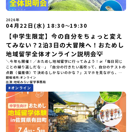
2026年
04月22日(水) 18:30
19:30
〜
【中学生限定】今の自分をちょっと変え
てみない？2泊3日の大冒険へ！おためし
地域留学全体オンライン説明会💡
＼今年も開催！／おためし地域留学に行ってみよう！🛫「毎日同じ
ことの繰り返しだな…」「自分の行きたい高校って、自分のテストの
点数（偏差値）で決めるしかないのかな？」スマホを見ながら、進
開催場所
オンライン
路にモヤモヤしているそこのあなたへ！👀テストの点数ではなく、
出演
地域みらい留学事務局
あなたの「ワクワク（＝自分軸）」で進路を選ぶ。そんな新しい選
#
オンライン
択肢が、「地域みらい留学」です。「でも、いきなり知らない土地
の高校に進学するなんて不安…」そんな人のために、2泊3日で気軽
にプチ体験できる【おためし地域留学】の魅力を凝縮したオンライ
ン説明会のアーカイブ（録画）を公開中です！✨＼🔥ここがすごい！
🔥／おためし地域留学 3つのワクワク🔥🔥 ①スマホじゃわからない
「圧倒的な感動」！教科書を読むだけじゃわからない、その地域な
らではの大自然や歴史を「五感」でフル体験！カヌーに乗ったり、
伝統文化に触れたり、本物の冒険が待っています！🔥 ②「初めまし