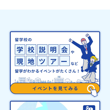
地域留学体験」のプログラム開催情報を公式LINEにて配信中！ぜひ
務局までご連絡ください。・キャンセルポリシーやむを得ない参加
ご登録ください♪地域みらい留学公式LINE
お取り消しの場合、以下のルールに沿って対応させていただきま
す。ご了承ください。プログラム開催日の前日＜8月3日＞から、
【キャンセルのご連絡日：お支払いいただく旅行代金】・21日目に
あたる日以前：無料・20日目-8日目：20％・7日目-2日目：30％・
プログラム開始日の前日：40％・プログラム開始日当日：50％・ご
連絡無しでの不参加またはプログラム開始後の解除：100％・催行中
止について天候などの状況等によって開催を見合わせる可能性があ
ります。その場合は原則、開催日1週間前までにご連絡いたします。
又、最少催行人数に達しなかった場合は、開催日3週間前までに催行
中止の旨をメールにてご連絡いたします。・よくあるご質問その
他、よくあるご質問についてはこちらをご確認ください。運営団体
について＜プログラム主催：一般財団法人地域・教育魅力化プラッ
トフォーム＞「意志ある若者にあふれる持続可能な地域・社会をつ
くる」というビジョンを掲げ、2017年3月に島根県に設立した教育
事業団体です。日本全国約200の高校と連携しながら、中学卒業後に
地域の枠を越えて生徒一人ひとりの夢や価値観に合った地域・学校
で1〜3年間過ごすことができるシステム「地域みらい留学」をはじ
めとした、教育事業や地域活性モデルをつくり続けています。名
称：一般財団法人地域・教育魅力化プラットフォーム設 立：2017
年3月代表者：岩本 悠所在地：〒690-0842 島根県松江市東本町二
丁目25-6 みらいBASE2階 その他所在地公式HP：http://c-
platform.or.jp/お問い合わせ先担当：小川・小原E-mail：