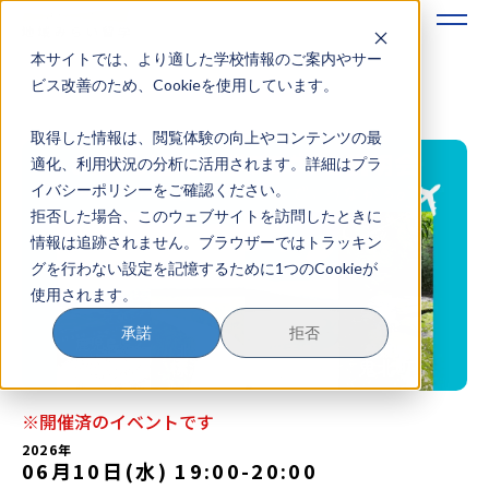
本サイトでは、より適した学校情報のご案内やサー
地域みらい留学のすすめかた
ビス改善のため、Cookieを使用しています。
取得した情報は、閲覧体験の向上やコンテンツの最
地域みらい留学とは
適化、利用状況の分析に活用されます。詳細はプラ
イバシーポリシーをご確認ください。
学校を探す
拒否した場合、このウェブサイトを訪問したときに
情報は追跡されません。ブラウザーではトラッキン
イベントを探す
グを行わない設定を記憶するために1つのCookieが
使用されます。
おためし地域留学
承諾
拒否
マガジン
奨学金について
※開催済のイベントです
2026年
06月10日(水) 19:00
-
20:00
？
イベント参加方法