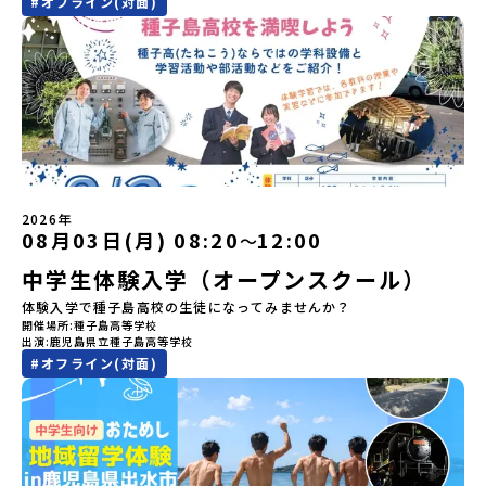
は、人間のまわりに存在する生き物や自然のチカラ、暮らしの道具
#
オフライン(対面)
す。【申し込み受付期間】5月7日(木)12：00 から 5月21日(木)
がございます。お早目にご応募ください！-------------------------
のうち、人間にとって大切な役割を持っているものを「カムイ」と
12：00まで疑問も不安もワクワクに変える！「おためし地域留学」
-------------------＼返還不要・3年間最大72万／💡北海道の高校留
呼んでいます。いつも自分たちを見守ってくれているもの、例え
ステップアップ説明会プログラムの内容を詳しく知りたい方や、お
学に【毎月2万円】の給付型奨学金～夢に向かって一歩踏み出す、あ
ば、身近な動植物や、暮らしに欠かせない火、水、風、そして雄大
申し込みを迷われている方向けにZoomでのオンライン配信を行い
なたの未来を応援！～ 詳細・条件はこちらから------------------
な山や川などもすべて「カムイ」です。この文化と精神性をテーマ
ます。知りたい情報のレベルに合わせて、以下の2つのステップをご
--------------------------ーーーーーーーーーーーーーーーーーー
にした大人気マンガ「ゴールデンカムイ」は、累計3000万部以上販
活用ください。【STEP 1】全体オンライン説明会〜まずは「おため
ーーーーーーーーーーーーーー＜体験費・宿泊費が無料！＞民間ロ
売され、2026年3月に映画の続編も公開されるなど注目を集めてい
し地域留学」を知りたい方へ〜日本全国20以上の地域から選んで参
ケットの打ち上げ成功で話題になった町！ 北海道の「宇宙版シリコ
ます。今回は、平取町の中でもアイヌ文化に触れることのできる
加できる「おためし地域留学」の全体像や魅力について、説明会を
ンバレー」を目指す大樹町で、最先端テクノロジーとどこまでも続
「二風谷（にぶたに）コタン」へ出発！アイヌの家や暮らし、食な
開催しました。中学生一人での参加にあたり、保護者様が特に気に
く大自然を肌で感じてみませんか？「地元以外の地域の暮らしが気
どを体感することができます。ぜひ現地で味わってみてください
なる「安全面」や「事務局のサポート体制」についても詳しく解説
になる。いつか留学してみたい！」「自分の進学や将来の可能性を
🎵（写真撮影：志鎌康平）未来の自分をイメージする。地元の高校
しています。ぜひ、ご自宅からお気軽にご視聴ください。▶︎ [アーカ
もっとひらきたい！ 」「自然が好きでもっと触れてあそびたい！」
2026年
生との特別な交流この旅の大きな魅力は、地元の「平取高校」の先
イブ動画を視聴する]YouTube：
そんな中学生のみなさんにおすすめ！「おためし地域留学体験」
08月03日(月) 08:20
12:00
〜
輩たちと過ごす時間です。 ただ校舎を眺める見学ではありません。
https://youtu.be/Yt8nd04aNgA?
は、日本全国約200の高校と連携し、地域の枠を超えて学校生活を送
高校生が自ら企画したアクティビティを通じて、年の近い先輩たち
中学生体験入学（オープンスクール）
si=e5erbspvwz5O8_uF【STEP 2】有田町プログラム説明会〜
る「地域みらい留学」をプチ体験できるプログラムです。はじめて
と本音で交流することができます。魅力的な大人たちと対話をしな
「有田町」の内容を具体的に深掘りしたい方へ〜全体説明を聞いた
のひとり旅でも安心！現地でもスタッフがしっかりとサポートいた
体験入学で種子島高校の生徒になってみませんか？
がら町の歴史や「生き方」を学ぶことができ、大充実の2泊3日にな
うえで、「有田町では具体的に何をするの？」「どんな町なの？」
します。今回のフィールドは「北海道 大樹町（たいきちょう）」北
開催場所
種子島高等学校
ること間違いなし！そんなユニークな魅力がたっぷりつまった北海
という疑問にお答えする説明会です。有田町ならではの豊かな文化
海道の東部、十勝の南部に位置する大樹町（たいきちょう）。西に
出演
鹿児島県立種子島高等学校
道平取町へ、人生の可能性をひらく特別な旅に出発しませんか？体
や、2泊3日のプログラムの中身をたっぷりとお伝えします。日
日高山脈（ひだかさんみゃく）が連なり、東は太平洋に面した自然
#
オフライン(対面)
験のおすすめポイント体験プログラム内容（予定）＜1日目＞
時： 5月11日(月) 19：00〜19：40内 容： 有田町ってどんなとこ
豊かな町です。酪農を主体とした農業や漁業、林業が盛んであると
（PM）「オリエンテーション・自己紹介ワーク」「高校生企画①-
ろ？、プログラム詳細解説、質疑応答お申し込み：https://c-
同時に、「宇宙に一番近い町」として航空宇宙産業の誘致を進める
遊び編-」 -平取高校生と仲を深める「びらとりの歴史・文化を知
mirai.jp/events/068058お気軽にどうぞ！「はじめての一人旅だ
ユニークな顔を持っています 。見上げるほど大きな山々が連なる
る！アイヌ文化フィールドワーク」 -アイヌ文化博物館でアイヌ文
けど大丈夫？」「どんな体験ができるの？」そんな保護者様の不安
「日高山脈（ひだかさんみゃく）」の絶景！牛たちがのんびりと過
化を理解する -アイヌ伝統文化を感じるアクティビティ「1日を振
や、中学生のみなさんの素朴な疑問にスタッフが直接お答えしま
ごす放牧地や、海が見える珍しい温泉。日本一の清流に選ばれたこ
り返るーみんなで体験シェア」＜2日目＞（AM）「平取高校見学・
す。チャットでの質問も可能ですので、ぜひご自宅からリラックス
ともある「歴舟川（れきふねがわ）」。 他の地域では見ることので