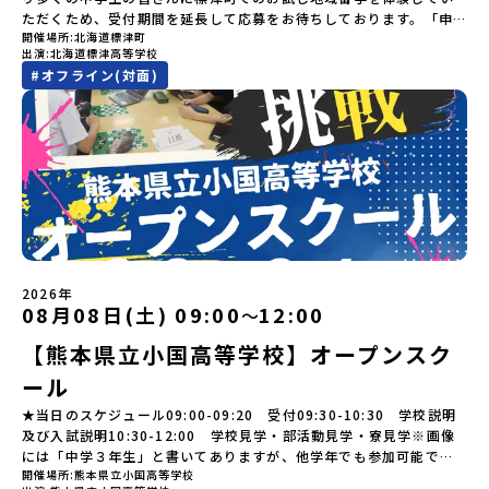
si=e5erbspvwz5O8_uF 【STEP 2】大樹町プログラム説明会〜
できます。世界でここだけ！地球のチカラを使った幻想的なグラデ
参加できなくなった場合について参加決定後の参加お取り消しはご
ステップアップ説明会プログラムの内容を詳しく知りたい方や、お
ただくため、受付期間を延長して応募をお待ちしております。「申
「大樹町」の内容を具体的に深掘りしたい方へ〜全体説明を聞いた
ーションのアートづくりをぜひ体験してみてください！さらに八幡
遠慮下さい。やむを得ないお取り消しの場合はお早めに事務局まで
開催場所
北海道標津町
申し込みを迷われている方向けにZoomでのオンライン配信を行い
し込みのタイミングを逃してしまった」という方も、この機会にぜ
うえで、「大樹町では具体的に何をするの？」「どんな町なの？」
平市は自然（山）の恵みを生かした料理がとても美味しい地域で
出演
北海道標津高等学校
ご連絡ください。・キャンセルポリシーやむを得ない参加お取り消
ます。知りたい情報のレベルに合わせて、以下の2つのステップをご
ひ一歩踏み出してみませんか？※都合により締め切りを早める場合
という疑問にお答えする説明会です。大樹町ならではの豊かな文化
す。みなさんの地元の味とは違う「岩手の郷土料理」を味わって楽
#
オフライン(対面)
しの場合、以下のルールに沿って対応させていただきます。ご了承
活用ください。【STEP 1】全体オンライン説明会（アーカイブ動画
がございます。お早目にご応募ください！-------奨学金のお知らせ-
や、2泊3日のプログラムの中身をたっぷりとお伝えします。日
しんでください🎵今回はこの大自然や文化が魅力的な八幡平市で、
ください。プログラム開催日の前日＜7月17日＞から、【キャンセル
を公開中！）〜まずは「おためし地域留学」を知りたい方へ〜日本
------＼返還不要・3年間最大72万／💡北海道の高校留学に【毎月2
時： 5月13日(水) 19：00〜19：40内 容： 大樹町ってどんなとこ
日本全国から集まる中学生や「平舘（たいらだて）高校」の高校生
のご連絡日：お支払いいただく旅行代金】・21日目にあたる日以
全国20以上の地域から選んで参加できる「おためし地域留学」の全
万円】の給付型奨学金～夢に向かって一歩踏み出す、あなたの未来
ろ？プログラム詳細解説、質疑応答お申し込み：https://c-
と一緒にさまざまなアクティビティを体験していただきます。他に
前：無料・20日目-8日目：20％・7日目-2日目：30％・プログラム
体像や魅力について、説明会を開催しました。中学生一人での参加
を応援！～ 詳細・条件はこちらから-----------------------------
mirai.jp/events/002112お気軽にどうぞ！「はじめての一人旅だ
はないスペシャルな魅力がギュッと詰まった岩手県八幡平市で五感
開始日の前日：40％・プログラム開始日当日：50％・ご連絡無しで
にあたり、保護者様が特に気になる「安全面」や「事務局のサポー
----＜体験費・宿泊費が無料！＞一万年前から続く自然と人の暮らし
けど大丈夫？」「どんな体験ができるの？」そんな保護者様の不安
を使いながら、まちの魅力を一緒に探究してみませんか？地域と一
の不参加またはプログラム開始後の解除：100％・催行中止について
ト体制」についても詳しく解説しています。ぜひ、ご自宅からお気
が今も残る町！広大な自然と生き物とともに生きる豊かさに触れ、
や、中学生のみなさんの素朴な疑問にスタッフが直接お答えしま
体になり「開拓者精神」を育む！「平舘（たいらだて）高校」と
天候などの状況等によって開催を見合わせる可能性があります。そ
軽にご視聴ください。🎬 [アーカイブ動画を視聴する]YouTube：
まちの暮らしを一緒に体験してみませんか？「地元以外の地域の暮
す。チャットでの質問も可能ですので、ぜひご自宅からリラックス
は？今回のプログラムを一緒に過ごしてくれる高校生は「平舘（た
の場合は原則、開催日1週間前までにご連絡いたします。又、最少催
https://youtu.be/Yt8nd04aNgA?si=e5erbspvwz5O8_uF
らしが気になる。いつか留学してみたい！」「大自然と生き物が好
してご参加ください。▼お申し込み前に必ずご確認ください・参加
いらだて）高校」の生徒たち。この高校の特徴は「地域と一体にな
行人数に達しなかった場合は、開催日3週間前までに催行中止の旨を
【STEP 2】出水市・出水工業高校プログラム説明会〜「出水市・出
き！興味がある！」「自分の進学や将来の可能性をもっとひらきた
規約への同意プログラムへの参加申し込みいただく前に、「お申し
った探究教育」と「自分で考えて動くチカラを大切にしている」こ
メールにてご連絡いたします。・よくあるご質問その他、よくある
水工業高校」の内容を具体的に深掘りしたい方へ〜全体説明を聞い
い！」そんな中学生のみなさんにおすすめ！「おためし地域留学体
込みに関する各規約」への同意が必須となります。ご確認くださ
と。地元の地熱発電や観光などの産業や文化のテーマで、生徒たち
ご質問についてはこちらをご確認ください。運営団体について＜プ
たうえで、「出水市では具体的に何をするの？」「どんな町な
験」は、日本全国約200の高校と連携し、地域の枠を超えて学校生活
い。・抽選による参加者決定についてお申込みいただいた方の中か
2026年
自身が「探究プロジェクト」を企画し取り組むユニークな高校で
ログラム主催：一般財団法人地域・教育魅力化プラットフォーム＞
の？」という疑問にお答えする説明会です。出水市ならではの豊か
を送る「地域みらい留学」をプチ体験できるプログラムです。はじ
08月08日(土) 09:00
12:00
ら抽選の上、締め切り日から1週間を目途に、お申し込み時に記入い
〜
す。机の上で勉強するだけではない、実践的な探究やフィールドワ
「意志ある若者にあふれる持続可能な地域・社会をつくる」という
な文化や、2泊3日のプログラムの中身をたっぷりとお伝えします。
めてのひとり旅でも安心！現地でもスタッフがしっかりとサポート
ただいたメールアドレス宛に「当選／落選メール」をお送りいたし
ークを楽しむことができます。今回は、そんなエネルギッシュに活
ビジョンを掲げ、2017年3月に島根県に設立した教育事業団体で
【熊本県立小国高等学校】オープンスク
日 時： 6月9日日(水)19:00-19:45内 容： 出水市ってどんなとこ
いたします。今回のフィールドは「北海道 標津町（しべつちょ
ます。当選者は、メールに記載された「当選確認フォーム」に３日
躍する高校生と一緒に交流したり対話をしながら、町の文化・料理
す。日本全国約200の高校と連携しながら、中学卒業後に地域の枠を
ろ？プログラム詳細解説、質疑応答お申し込み：https://c-
う）」北海道の東に位置する標津町（しべつちょう）は人口 約
以内に回答いただき、確認フォームの提出をもって参加確定とさせ
ール
を楽しみ、高校での活動のイメージをもつことができる絶好の機
越えて生徒一人ひとりの夢や価値観に合った地域・学校で1〜3年間
mirai.jp/events/091247お気軽にどうぞ！「はじめての一人旅だ
4,600人の町。東の水平線の奥に見えるのは北方領土の国後島（くな
ていただきます。当選確認フォームの期日までにご回答いただけな
会！この地域でしか味わえない豊かな体験をぜひ楽しんでください
過ごすことができるシステム「地域みらい留学」をはじめとした、
けど大丈夫？」「どんな体験ができるの？」そんな保護者様の不安
しりとう）、西には世界遺産に認定されている秘境・知床半島（し
★当日のスケジュール09:00-09:20 受付09:30-10:30 学校説明
い場合は、当選を取り消しとさせていただきます。当選取り消しが
🎵体験のおすすめポイント体験プログラム内容（予定）＜1日目＞
教育事業や地域活性モデルをつくり続けています。名 称：一般財
や、中学生のみなさんの素朴な疑問にスタッフが直接お答えしま
れとこはんとう）、鶴や白鳥など珍しい野鳥の宝庫である野付半島
及び入試説明10:30-12:00 学校見学・部活動見学・寮見学※画像
あった場合は、繰り上げ当選者へご連絡させていただきます。登録
（PM）「オリエンテーション」「地熱染色・発電所見学」 -八幡
団法人地域・教育魅力化プラットフォーム設 立：2017年3月代表
す。チャットでの質問も可能ですので、ぜひご自宅からリラックス
（のつけはんとう）をながめることができ、ミルクの里の牧草地が
には「中学３年生」と書いてありますが、他学年でも参加可能で
メールアドレスの変更をご希望の場合は下記の地域みらい留学公式
平市の自然を知る -地球のチカラを使ったアートづくり「ペンショ
者：岩本 悠所在地：〒690-0842 島根県松江市東本町二丁目25-6
してご参加ください。▼お申し込み前に必ずご確認ください・参加
広がる牛の酪農（らくのう）もさかんで、海と緑と川の自然と生き
開催場所
熊本県立小国高等学校
す！
LINEよりご連絡をお願いします。※受信制限設定をしていると、通
ンで夕食」「1日目の振り返り」「星空観察」※希望者＜2日目＞