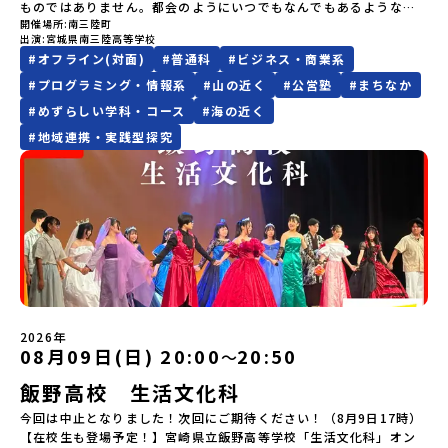
ものではありません。都会のようにいつでもなんでもあるような便
内容を詳しく知りたい方や、お申し込みを迷われている方向けに
ださい。・キャンセルポリシーやむを得ない参加お取り消しの場
目の振り返り会」＜2日目＞（AM）「 ポー川史跡公園散策または渓
ム主催：一般財団法人地域・教育魅力化プラットフォーム＞「意志
開催場所
南三陸町
利さではないし、冬の寒さは少し厳しいかもしれません。何かにチ
Zoomでのオンライン配信を行います。知りたい情報のレベルに合
合、以下のルールに沿って対応させていただきます。ご了承くださ
流釣り体験」 -1万年前の縄文文化に触れる -渓流釣りで自然を満
ある若者にあふれる持続可能な地域・社会をつくる」というビジョ
出演
宮城県南三陸高等学校
ャレンジしようと思えば、壁にぶつかることだってあるはずです。
わせて、以下の2つのステップをご活用ください。【STEP 1】全体
い。プログラム開催日の前日＜8月2日＞から、【キャンセルのご連
喫（PM）「地引網体験」 -地元の方との交流「自由時間：海の公
ンを掲げ、2017年3月に島根県に設立した教育事業団体です。日本
#
オフライン(対面)
#
普通科
#
ビジネス・商業系
正直に言えば、ここは至れり尽くせりの環境ではありません。学校
オンライン説明会（アーカイブ動画を公開中！）〜まずは「おため
絡日：お支払いいただく旅行代金】・21日目にあたる日以前：無
園で高校生とあそぶ！かたる！」 -高校生との交流「みんなで
全国約200の高校と連携しながら、中学卒業後に地域の枠を越えて生
のなかでも、学びのフィールドとなる南三陸町でも、日々試行錯誤
し地域留学」を知りたい方へ〜日本全国20以上の地域から選んで参
#
プログラミング・情報系
#
山の近く
#
公営塾
#
まちなか
料・20日目-8日目：20％・7日目-2日目：30％・プログラム開始日
BBQ・花火大会」 -さらにまちの人たちと交流＜3日目＞（AM）
徒一人ひとりの夢や価値観に合った地域・学校で1〜3年間過ごすこ
が続いています。それでも、私たちは知っています。この「ままなら
加できる「おためし地域留学」の全体像や魅力について、説明会を
の前日：40％・プログラム開始日当日：50％・ご連絡無しでの不参
「3日間の振り返りワーク」 -みんなで振り返り対話（PM） 13：
#
めずらしい学科・コース
#
海の近く
とができるシステム「地域みらい留学」をはじめとした、教育事業
なさ」と向き合った時間が、人をいちばん強くすることを。 ここで
開催しました。中学生一人での参加にあたり、保護者様が特に気に
加またはプログラム開始後の解除：100％・催行中止について天候な
00 解散 (中標津空港 13：30頃到着)※14：50 中標津空港発 (羽田
や地域活性モデルをつくり続けています。名 称：一般財団法人地
#
地域連携・実践型探究
はあなたを、一人の新たな町民として迎えます。 お客様ではなく、
なる「安全面」や「事務局のサポート体制」についても詳しく解説
どの状況等によって開催を見合わせる可能性があります。その場合
空港16：45着)便を利用する想定※天候の状況や参加人数によってプ
域・教育魅力化プラットフォーム設 立：2017年3月代表者：岩本
この町の未来を一緒につくり、魅力的にしていく仲間として、君を
しています。ぜひ、ご自宅からお気軽にご視聴ください。🎬 [アーカ
は原則、開催日1週間前までにご連絡いたします。又、最少催行人数
ログラムを変更する場合がございます。参加概要【開催場所】北海
悠所在地：〒690-0842 島根県松江市東本町二丁目25-6 みらい
待っています。▼週末体験入学でお伝えすること(昨年度の例)・留学
イブ動画を視聴する]YouTube：
に達しなかった場合は、開催日3週間前までに催行中止の旨をメール
道標津町【実施日程】8月4日（火）〜 8月6日（木）※参加が確定し
BASE2階 その他所在地公式HP：http://c-platform.or.jp/お問い
生活の拠点となる南三陸高校で授業体験・留学生の先輩たちととも
https://youtu.be/Yt8nd04aNgA?si=e5erbspvwz5O8_uF
にてご連絡いたします。・よくあるご質問その他、よくあるご質問
た方には7月10日(金) 18：30～20：00に「参加者向け事前オンラ
合わせ先担当：小川・小原E-mail：info@miratabi.jp「おためし
に旭桜寮を見学 ＆ 質問・交流の時間・学びのフィールドとなる南三
【STEP 2】プログラム説明会〜「八幡平市」の内容をもっと知りし
についてはこちらをご確認ください。運営団体について＜プログラ
イン研修」をご案内する予定です。必ず参加をお願いします。【集合
地域留学体験」のプログラム開催情報を公式LINEにて配信中！ぜひ
陸を体験・交流会本説明会は学校、町役場、コーディネーターとと
たい方へ〜全体説明を聞いたうえで、「プログラムで何をする
ム主催：一般財団法人地域・教育魅力化プラットフォーム＞「意志
場所・時間】中標津空港 8月4日(火) 14：30 集合【解散場所・時
ご登録ください♪地域みらい留学公式LINE
もに、留学生と地元生が説明役を務めてくれます。⚪︎これまでの先輩
の？」「どんなまちなの？」という疑問にお答えする詳細配信で
ある若者にあふれる持続可能な地域・社会をつくる」というビジョ
間】中標津空港 8月6日(木) 13：30 解散【対象】中学2年生、中学3
方はこんなお話をしてくれました。・進路で悩んだポイント、南三
す。2泊3日のプログラムの中身をお伝えします。日時：6月10日(水)
ンを掲げ、2017年3月に島根県に設立した教育事業団体です。日本
年生【宿泊先】民宿 船長の家※1室に複数(同性2～4名程度)で宿泊
陸に決めた理由・南三陸高校に来てみて気づいたこと、変化したこ
19：00〜20：00内容：どんなところ？プログラム詳細解説、質疑
全国約200の高校と連携しながら、中学卒業後に地域の枠を越えて生
いただく予定です。【旅行代金】無料※旅行代金に含まれる費用の
と・地元の普通が、外から見たら特別だった話・飛び込む留学生、
応答紹介地域：鹿児島県出水市・出水工業高校/北海道標津町/岩手
徒一人ひとりの夢や価値観に合った地域・学校で1〜3年間過ごすこ
うち、以下の内容が無料となります：・宿泊費（2泊分）・プログラ
迎え入れる地元生・南三陸での高校生活、実際どう？・どんな人に
県八幡平市/愛媛県鬼北町＊4つの地域のプログラムを1時間でぎゅっ
とができるシステム「地域みらい留学」をはじめとした、教育事業
ム内のアクティビティ・体験費用・一部の食事代*以下の費用は参加
2026年
おすすめ？-----はじめから強い想い、覚悟を持っていなくても、大
とお届けします。お申し込み：https://c-
08月09日(日) 20:00
20:50
〜
や地域活性モデルをつくり続けています。名 称：一般財団法人地
者のご負担となります・集合場所までの往復交通費・お土産代や自
丈夫です。 何かやってみたい。学んでみたい。挑戦したい。素直で
mirai.jp/events/064069お気軽にどうぞ！「はじめての一人旅だ
域・教育魅力化プラットフォーム設 立：2017年3月代表者：岩本
由時間の個人飲食費などの個人的費用【募集人数】最大10名（お申
小さく感じる想いでも、その一歩を、私たちは全力で応援します。
飯野高校 生活文化科
けど大丈夫？」「どんな体験ができるの？」そんな保護者様の不安
悠所在地：〒690-0842 島根県松江市東本町二丁目25-6 みらい
し込み多数の場合は抽選の上決定）【参加者決定】お申し込み多数
○募集期間 7月28日（火）まで 原則先着ですが、定数を超えるご
や、中学生のみなさんの素朴な疑問にスタッフが直接お答えしま
BASE2階公式HP：http://c-platform.or.jp/お問い合わせ先担
の場合は、締め切り後1週間を目途に当落結果をご連絡いたします。
今回は中止となりました！次回にご期待ください！（8月9日17時）
応募の場合は、3年生を優先させていただく場合がございます。※本
す。チャットでの質問も可能ですので、ぜひご自宅からリラックス
当：小川・小原E-mail：info@miratabi.jp「おためし地域留学体
【申し込み受付期間】6月8日(月)12：00 から 6月22日(月) 12：00
【在校生も登場予定！】宮崎県立飯野高等学校「生活文化科」オン
イベントは全国募集による留学生向けです。宮城県内の中学校に在
してご参加ください。▼お申し込み前に必ずご確認ください・参加