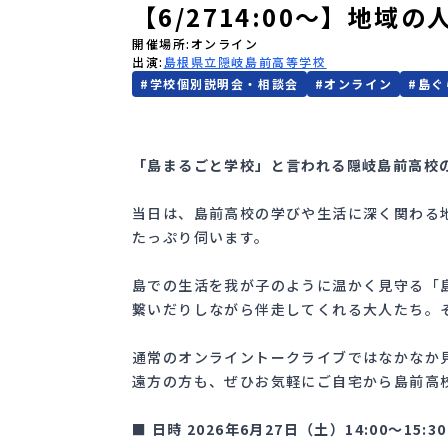
【6/2714:00〜】地域
開催場所
オンライン
出演
島根県立隠岐島前高等学校
#
学校個別説明会・相談会
#
オンライン
#
島ぐ
「島まるごと学校」と言われる隠岐島前高校
当日は、島前高校の学びや生活に深く関わる
たっぷり伺います。
島での生活を我が子のように温かく見守る「
繋いだりしながら伴走してくれる大人たち。
通常のオンライントークライブではなかなか
遠方の方も、ぜひお気軽にご自宅から島前高
■ 日時 2026年6月27日（土）14:00〜15:30