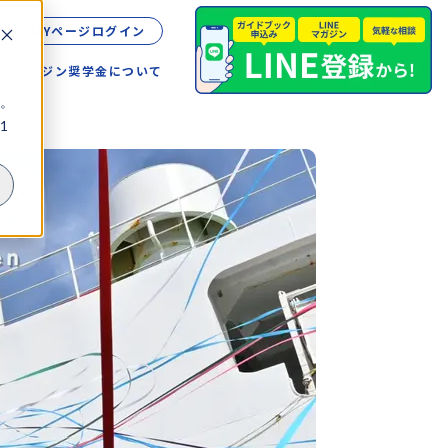
MYページログイン
留学
マガジン
奨学金について
。
1