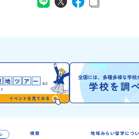
や「日本の20世紀遺産」に認定されるなど日本
から名付けられま
月22
を代表する伝統工芸の町です。さらに、有田町に
が連なる「幌尻岳
けま
は「日本の棚田百選」に選ばれた「岳の棚田（た
景！日本一の広さ
なく不
なだ）」や「名水百選」や「水源の森百選」に選
や、和牛がのんび
はず💡
ばれた「竜門峡（りゅうもんきょう）」など、思
流に選ばれたこと
さいね
わず立ち止まりたくなるような自然も広がり、歴
ぐ「沙流川（さる
アーカ
史・文化・自然が重なり合う、“本物”に出会え
とのできない圧倒
る場所です。そんな歴史・文化が豊かな佐賀県有
ができます。さら
田町で実際に町を歩きながら学ぶフィールドワー
ね）とも縁が深い
内容】・
クをしたり、有田焼づくりに関わる職人、町で暮
った神社や公園な
6年
らすプロデザイナー、地元の高校で学ぶ生徒など
の歴史を交差する
・安心
と交流しながら「伝統的なものづくり」や「未来
北の大地で育まれ
なプロ
のデザイン」を一緒に探求できます。ただ体験す
ヌ」の文化は北海
にて紹
るだけじゃなくて、 “どうしてこの形なんだろ
住民族である「ア
ーーー
う？” “自分だったらどんなデザインにする？”
れてきた文化です
ワクに変
そんなふうに考える時間も、このプログラムの大
「アイヌ語」や、
せて、
切なポイントです。ここで出会う人や体験が、自
宿ると考える「精
1】全体
分の「好き」や「未来」につながるかもしれませ
などに踊られる「
つでも
ん。この町でしかできない、ちょっと特別な体験
刺繍（ししゅう）
留学」
を、ぜひ楽しんでみませんか？体験のおすすめポ
クな文化が存在し
力、サ
イント体験プログラム内容（予定）＜１日目＞
まわりに存在する
2】個
（PM）「オリエンテーション・自己紹介ワー
の道具のうち、人
しま
ク」「有田工業高校見学」 -陶芸技術をまな
検索
地域みらい留学につ
ン
いるものを「カム
知りた
ぶ！「セラミック科」のまなび場を体験 -デザ