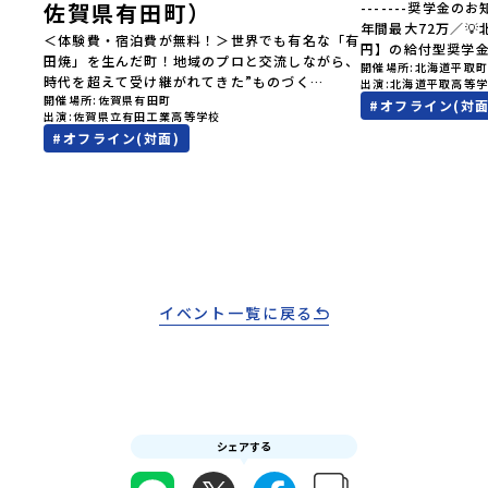
佐賀県有田町）
-------奨学金のお
見なが
年間最大72万／
へ！👀
＜体験費・宿泊費が無料！＞世界でも有名な「有
円】の給付型奨学
ク（＝
田焼」を生んだ町！地域のプロと交流しながら、
開催場所
北海道平取
す、あなたの未来
択肢
時代を超えて受け継がれてきた”ものづく
出演
北海道平取高等
らから-------------
きなり
開催場所
佐賀県有田町
り”や”デザイン”を探求しませんか？「地元以外
#
オフライン(対面
費・宿泊費が無料＞
…」そ
出演
佐賀県立有田工業高等学校
の暮らしや文化が気になる。いつか留学してみた
た大人気マンガ「
験でき
#
オフライン(対面)
い！」「豊かな自然と伝統文化、町並みに興味が
画に登場する町！
オンラ
ある！」「ものづくりやきれいなデザインが好
地」で自然や食を
です！
き！」そんな中学生のみなさんにおすすめ！「お
外の地域の暮らし
学 3つ
ためし地域留学体験」は、日本全国約200の高校
たい！」「アイヌ
「圧倒
と連携し、地域の枠を超えて学校生活を送る「地
る世界を自分の手
ない、
域みらい留学」をプチ体験できるプログラムで
でもっと触れてあ
」でフ
す。はじめてのひとり旅でも安心！現地でもスタ
なさんにおすすめ
れた
ッフがしっかりとサポートいたします。今回のフ
は、日本全国約20
初めま
ィールドは「佐賀県有田町（ありたちょう）」佐
イベント一覧に戻る
超えて学校生活を
ら「新
賀県の西部にある有田町は、江戸時代から400年
体験できるプログ
えた
以上続く「窯業（ようぎょう）」の町。 窯（か
でも安心！現地で
合！地
ま）で粘土を焼いてつくるものづくりが、この町
トいたします。今
ば、た
の文化として今も受け継がれています。世界でも
町（びらとりちょ
費・体
知られる「有田焼」は、この窯業の中から生まれ
取町（びらとりち
ての一
ました。長い歴史の中で積み重ねられてきた技術
文化」が継承され
りサポ
シェアする
や工夫、そして“つくる人の想い”が、この町に
ます。町名の「平
ーーー
は残っています。また、文化施設が「日本遺産」
「ピラ・ウトゥル
体オン