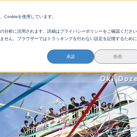
イベント参加方法
会員登録
？
Cookieを使用しています。
のすすめかた
地域みらい留学とは
学校を探す
イベントを探す
おためし地域
の分析に活用されます。詳細はプライバシーポリシーをご確認ください
ません。ブラウザーではトラッキングを行わない設定を記憶するために
承諾
拒否