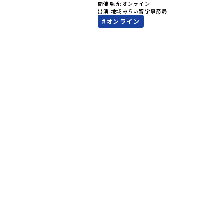
開催場所
オンライン
値）で決めるしかないのかな？」スマホを
出演
地域みらい留学事務局
ら、進路にモヤモヤしているそこのあなた
#
オンライン
テストの点数ではなく、あなたの「ワクワ
自分軸）」で進路を選ぶ。そんな新しい選
が、「地域みらい留学」です。「でも、い
知らない土地の高校に進学するなんて不安
んな人のために、2泊3日で気軽にプチ体
る【おためし地域留学】の魅力を凝縮した
イン説明会のアーカイブ（録画）を公開中
✨＼🔥ここがすごい！🔥／おためし地域留
のワクワク🔥🔥 ①スマホじゃわからない
的な感動」！教科書を読むだけじゃわから
その地域ならではの大自然や歴史を「五感
ル体験！カヌーに乗ったり、伝統文化に触
り、本物の冒険が待っています！🔥 ②「
して」が「一生の友達」に変わる！全国か
しいことに挑戦したい！」「今の自分を変
い！」と思っている同世代の中学生が大集
元の高校生と一緒にご飯を食べて語り合え
った数日で最高の仲間になる！🔥 ③宿泊
験費はなんと【無料】！親元を離れる初め
人旅でも大丈夫。頼れるスタッフがしっか
ートするので安心・安全です！ーーーーー
ーーーーーーーーーーーーーーーー📺 全