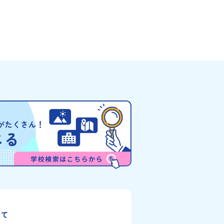
した。見上げるほど大きな山々
きたい！ 」「自然が好きでもっと触れてあそび
（ぽろしりだけ）」の景色は絶
たい！」そんな中学生のみなさんにおすすめ
を誇る「すずらん」が咲く花畑
「おためし地域留学体験」は、日本全国約20
りと過ごす放牧地。日本一の清
高校と連携し、地域の枠を超えて学校生活を
もある、ヤマメやニジマスが泳
「地域みらい留学」をプチ体験できるプログ
がわ）」。他の地域では見るこ
です。はじめてのひとり旅でも安心！現地で
的スケールの自然を味わうこと
タッフがしっかりとサポートいたします。今
に、源義経（みなもとのよしつ
フィールドは「北海道 大樹町（たいきちょ
とされている地域で、義経を祀
う）」北海道の東部、十勝の南部に位置する
どが存在し、アイヌ民族と日本
町（たいきちょう）。西に日高山脈（ひだか
瞬間を肌で体感できる町です。
みゃく）が連なり、東は太平洋に面した自然
た「アイヌ文化」とは？「アイ
な町です。酪農を主体とした農業や漁業、林
道を中心とした北部周辺で、先
盛んであると同時に、「宇宙に一番近い町」
イヌ民族」によって大切に育ま
て航空宇宙産業の誘致を進めるユニークな顔
。日本語とは異なる響きを持つ
っています 。見上げるほど大きな山々が連な
自然界のあらゆる物に「魂」が
「日高山脈（ひだかさんみゃく）」の絶景！
神文化」、祭りや家庭での行事
ちがのんびりと過ごす放牧地や、海が見える
古式舞踊」、独特の文様による
い温泉。日本一の清流に選ばれたこともある
、木彫り等の工芸など、ユニー
舟川（れきふねがわ）」。 他の地域では見る
ます。アイヌ文化では、人間の
とのできない圧倒的スケールの自然と、新し
生き物や自然のチカラ、暮らし
業が交差する瞬間を肌で体感できる町です。
間にとって大切な役割を持って
大地で脈々と受け継がれる 「フロンティアス
いて
イ」と呼んでいます。いつも自
リッツ」を体感！ 「フロンティアスピリッツ