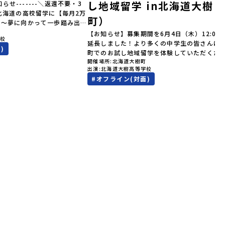
し地域留学 in北海道大樹
知らせ-------＼返還不要・3
北海道の高校留学に【毎月2万
町）
金～夢に向かって一歩踏み出
町
を応援！～ 詳細・条件はこち
【お知らせ】募集期間を6月4日（木）12:00
学校
--------------------＜体験
延長しました！より多くの中学生の皆さんに
)
累計3,000万部以上販売され
町でのお試し地域留学を体験していただくた
ゴールデンカムイ」の実写版映
開催場所
北海道大樹町
受付期間を延長して応募をお待ちしておりま
出演
北海道大樹高等学校
北海道の「アイヌ文化継承の
「申し込みのタイミングを逃してしまった」
#
オフライン(対面)
体験してみませんか？「地元以
う方も、この機会にぜひ一歩踏み出してみま
が気になる。いつか留学してみ
か？※都合により締め切りを早める場合がご
文化の歴史や、マンガに登場す
ます。お早目にご応募ください！-------------
で探求したい！」「自然が好き
-----------------------------＼返還不要・3
そびたい！」そんな中学生のみ
間最大72万／💡北海道の高校留学に【毎月2
！「おためし地域留学体験」
円】の給付型奨学金～夢に向かって一歩踏み
0の高校と連携し、地域の枠を
す、あなたの未来を応援！～ 詳細・条件は
送る「地域みらい留学」をプチ
らから-------------------------------------
ラムです。はじめてのひとり旅
----ーーーーーーーーーーーーーーーーーー
もスタッフがしっかりとサポー
ーーーーーーーーーーーー＜体験費・宿泊費
回のフィールドは「北海道平取
料！＞民間ロケットの打ち上げ成功で話題に
う）」北海道の南に位置する平
た町！ 北海道の「宇宙版シリコンバレー」を
ょう）。壮大な自然と「アイヌ
指す大樹町で、最先端テクノロジーとどこま
ている町として広く知られてい
続く大自然を肌で感じてみませんか？「地元
取（びらとり）」は、アイヌ語
の地域の暮らしが気になる。いつか留学して
」（崖の間を意味）という言葉
い！」「自分の進学や将来の可能性をもっと