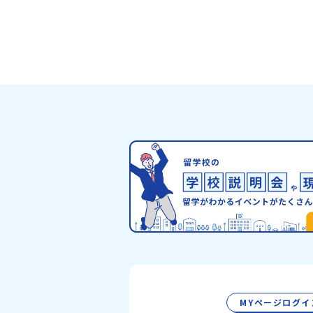
ライン説明会（アーカイブ配信）2026年4
日に開催された説明会の録画をご覧いただ
す。この動画を見れば、あなたの「なんと
安」が「絶対に行ってみたい！」に変わる
お家からリラックスして視聴してみてくだ
😊▶︎全体説明会のアーカイブはこちら（
イブを視聴する）YouTube：
https://youtu.be/Yt8nd04aNgA?
si=e5erbspvwz5O8_uF【アーカイブ
おためし地域留学の魅力・メリット・202
度、日本全国20以上の対象地域について
のサポート体制・質疑応答※各地域の詳細
グラムは、以下の【STEP2】個別説明会
介しています。ーーーーーーーーーーーー
ーーーーーーーーー💡疑問も不安もワク
える！2つのステップ知りたいことに合わ
2つの説明会をご活用ください！【STEP
オンライン説明会の視聴（☆上の動画でい
視聴可能です） 〜まずは「おためし地域
を知りたい方へ〜プログラムの全体像や魅
ポート体制について解説します。 【STEP
別プログラム説明会（☆順次ページを公開
MYページログイ
す）〜「地域別のプログラム」を具体的に