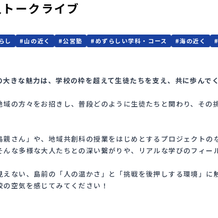
の人トークライブ
らし
#
山の近く
#
公営塾
#
めずらしい学科・コース
#
海の近く
の大きな魅力は、学校の枠を超えて生徒たちを支え、共に歩んで
地域の方々をお招きし、普段どのように生徒たちと関わり、その
島親さん」や、地域共創科の授業をはじめとするプロジェクトの
そんな多様な大人たちとの深い繋がりや、リアルな学びのフィー
見えない、島前の「人の温かさ」と「挑戦を後押しする環境」に
校の空気を感じてみてください！