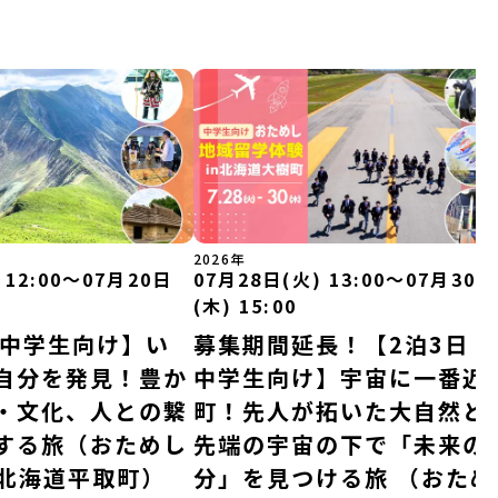
2026年
 12:00〜07月20日
07月28日(火) 13:00〜07月30日
(木) 15:00
｜中学生向け】い
募集期間延長！【2泊3日｜
自分を発見！豊か
中学生向け】宇宙に一番近
・文化、人との繋
町！先人が拓いた大自然と
する旅（おためし
先端の宇宙の下で「未来の
n北海道平取町）
分」を見つける旅 （おため