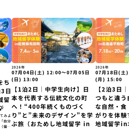
2026年
2026年
07月04日(土) 12:00〜07月05日
07月18日(土)
(日) 13:00
(月) 15:00
をち
【1泊2日｜中学生向け】日
【2泊3日
3日
本を代表する伝統文化の町
つもと違う
域留
へ！“400年続くものづく
な自然・食

り”と”未来のデザイン”を学
がりを体験
てみよ
」「自分
ぶ旅（おためし地域留学 in
地域留学i
（偏差