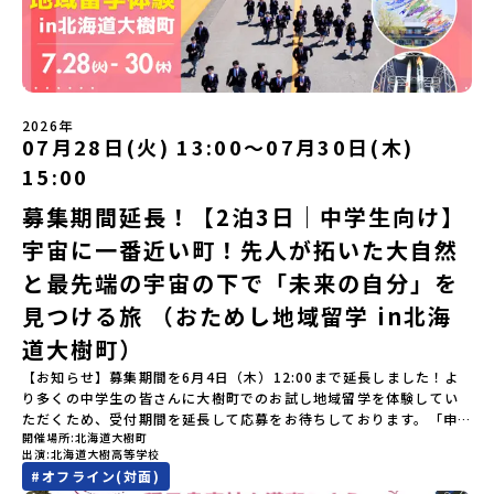
験」は、日本全国約200の高校と連携し、地域の枠を超えて学校生活
人さんからまなぶ！有田焼伝統の「絵付け」体験ワークショップ
を送る「地域みらい留学」をプチ体験できるプログラムです。はじ
（協力：clay studio）「みんなで楽しもう！BBQ」 -BBQづく
めてのひとり旅でも安心！現地でもスタッフがしっかりとサポート
り -仲間や地元の高校生、町の大人たちと交流・対話＜２日目＞
いたします。今回のフィールドは「北海道平取町（びらとりちょ
（AM）「1日目の振り返り」「ワークショップ」 -ゲスト講師によ
う）」北海道の南に位置する平取町（びらとりちょう）。壮大な自
るワークショプ「全体の振り返りワーク」 -みんなで振り返り対話
然と「アイヌ文化」が継承されている町として広く知られていま
（PM）「ランチ/お土産タイム」解散※天候の状況や参加人数によ
2026年
す。町名の「平取（びらとり）」は、アイヌ語「ピラ・ウトゥル」
07月28日(火) 13:00〜07月30日(木)
ってプログラムを変更する場合がございます。参加概要【開催場
（崖の間を意味）という言葉から名付けられました。見上げるほど
所】佐賀県 有田町（ありたちょう）【実施日程】7月4日（土）〜7
15:00
大きな山々が連なる「幌尻岳（ぽろしりだけ）」の景色は絶景！日
月5日（日）※参加が確定した方には6月5日（金） 18:30～20:00に
本一の広さを誇る「すずらん」が咲く花畑や、和牛がのんびりと過
「参加者向け事前オンライン研修」をご案内する予定です。必ず参
募集期間延長！【2泊3日｜中学生向け】
ごす放牧地。日本一の清流に選ばれたこともある、ヤマメやニジマ
加をお願いします。【集合場所・時間】7月4日(土) 12：00 JR有田
宇宙に一番近い町！先人が拓いた大自然
スが泳ぐ「沙流川（さるがわ）」。他の地域では見ることのできな
駅※12：00までにJR有田駅に到着する便で手配ください。【解散場
い圧倒的スケールの自然を味わうことができます。さらに、源義経
所・時間】7月5日(日) 13：00頃 JR有田駅【対象】中学2年生、中
と最先端の宇宙の下で「未来の自分」を
（みなもとのよしつね）とも縁が深いとされている地域で、義経を
学3年生【宿泊先】ありこや（佐賀県西松浦郡有田町）※地域みらい
祀った神社や公園などが存在し、アイヌ民族と日本の歴史を交差す
見つける旅 （おためし地域留学 in北海
留学生が活用している宿泊施設（シェアハウス）です。※1室1名で
る瞬間を肌で体感できる町です。北の大地で育まれた「アイヌ文
宿泊いただく予定です。 【旅行代金】無料※旅行代金に含まれる費
道大樹町）
化」とは？「アイヌ」の文化は北海道を中心とした北部周辺で、先
用のうち、以下の内容が無料となります：・宿泊費（1泊分）・プロ
住民族である「アイヌ民族」によって大切に育まれてきた文化で
グラム内のアクティビティ・体験費用・一部の食事代*以下の費用は
【お知らせ】募集期間を6月4日（木）12:00まで延長しました！よ
す。日本語とは異なる響きを持つ「アイヌ語」や、自然界のあらゆ
参加者のご負担となります・集合場所までの往復交通費・お土産代
り多くの中学生の皆さんに大樹町でのお試し地域留学を体験してい
る物に「魂」が宿ると考える「精神文化」、祭りや家庭での行事な
や自由時間の個人飲食費などの個人的費用【募集人数】最大5名（お
ただくため、受付期間を延長して応募をお待ちしております。「申
どに踊られる「古式舞踊」、独特の文様による刺繍（ししゅう）、
開催場所
北海道大樹町
申し込み多数の場合は抽選の上決定）【参加者決定】お申し込み多
し込みのタイミングを逃してしまった」という方も、この機会にぜ
木彫り等の工芸など、ユニークな文化が存在します。アイヌ文化で
出演
北海道大樹高等学校
数の場合は、締め切り後1週間を目途に当落結果をご連絡いたしま
ひ一歩踏み出してみませんか？※都合により締め切りを早める場合
は、人間のまわりに存在する生き物や自然のチカラ、暮らしの道具
#
オフライン(対面)
す。【申し込み受付期間】5月7日(木)12：00 から 5月21日(木)
がございます。お早目にご応募ください！-------------------------