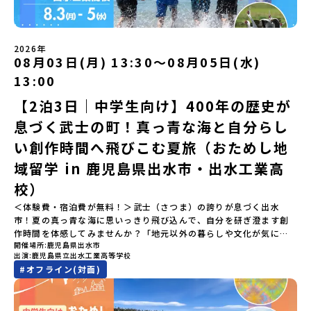
校生企画②-町の紹介編-」 -ビンゴをしながら町を知ろう！（PM）
規約への同意プログラムへの参加申し込みいただく前に、「お申し
体感できる町です。北の大地で脈々と受け継がれる 「フロンティア
「自然と農を感じる！農業アクティビティ」 -平取特産の「びらと
込みに関する各規約」への同意が必須となります。ご確認くださ
スピリッツ」を体感！ 「フロンティアスピリッツ（開拓者精神）」
りトマト」農家体験！ -想いを持って仕事をする大人との交流会
い。・抽選による参加者決定についてお申込みいただいた方の中か
は、大樹町の開拓時代から人々の間で大切に受け継がれてきた精神
「みんなでBBQディナー」 -さらに仲間や地元の高校生、町の大人
2026年
ら抽選の上、締め切り日から1週間を目途に、お申し込み時に記入い
です。どんな困難な状況にも真っ向から立ち向かい、未知の領域へ
08月03日(月) 13:30〜08月05日(水)
たちと交流＜3日目＞（AM）「アイヌが愛した森を散策するフィー
ただいたメールアドレス宛に「当選／落選メール」をお送りいたし
夢を追って挑戦し続ける姿勢や、手つかずの大自然の中で一攫千金
ルドワーク」「3日間の振り返りワーク」 -みんなで振り返り対話
ます。当選者は、メールに記載された「当選確認フォーム」に３日
の夢を抱いて熱中した「砂金掘り」、自らの手で広大な大地を切り
13:00
「ランチ/お土産タイム」（PM） 13：30頃プログラム終了-新千歳
以内に回答いただき、確認フォームの提出をもって参加確定とさせ
拓いてきた農業や漁業の歴史など、夢を追う人々が集まる他の町に
空港には15：00頃に到着予定です。※天候の状況や参加人数によっ
【2泊3日｜中学生向け】400年の歴史が
ていただきます。当選確認フォームの期日までにご回答いただけな
はない風土が存在します。大樹町では、このフロンティアスピリッ
てプログラムを変更する場合がございます。参加概要【開催場所】
い場合は、当選を取り消しとさせていただきます。当選取り消しが
ツが現在、「北海道の小さな町から宇宙を目指す」という新たな夢
息づく武士の町！真っ青な海と自分らし
北海道平取町（びらとりちょう）【実施日程】7月18日(土)～7月20
あった場合は、繰り上げ当選者へご連絡させていただきます。登録
へと繋がっています。 「宇宙版シリコンバレー」の実現を目指し、
日(月祝)※参加が確定した方には6月3日(水) 18：30～20：00に
メールアドレスの変更をご希望の場合は下記の地域みらい留学公式
国内外の宇宙関連企業が集まる宇宙港「北海道スペースポート」の
い創作時間へ飛びこむ夏旅（おためし地
「参加者向け事前オンライン研修」をご案内する予定です。必ず参
LINEよりご連絡をお願いします。※受信制限設定をしていると、通
整備が進められています。 この未来への挑戦の精神は、民間企業に
域留学 in 鹿児島県出水市・出水工業高
加をお願いします。【集合場所・時間】7月18日(土) 12：00 新千歳
知メールをお受け取りいただけません。その場合は、
よる日本初のロケット打ち上げ成功という形で実を結び、世界有数
空港※12：00までに新千歳空港に到着する便で手配ください。【解
「@miratabi.jp」からのメールを受信できるよう設定をお願いいた
のロケット発射場の適地として全国・アジア各国からも大きな注目
校）
散場所・時間】7月20日(祝月) 15：00頃 新千歳空港※16：00以降
します。※結果に関する個別のお問合せにはお答えしておりません
を集めています 今回は、そんな大樹町の過去から未来へ繋がるフロ
に新千歳空港を出発する便で手配ください。【対象】中学2年生、中
＜体験費・宿泊費が無料！＞武士（さつま）の誇りが息づく出水
ので、ご了承ください。・お申し込みについてお申込はお一人様1回
ンティアスピリッツに触れるアクティビティへ出発！農業からロケ
学3年生【宿泊先】ゲストハウス ヤント※ドミトリータイプの2段ベ
市！夏の真っ青な海に思いっきり飛び込んで、自分を研ぎ澄ます創
限りです。PC・スマートフォンからお申込ください。申込後の内容
ットまで本物の現場を体感し、他では味わえない体験を五感をフル
ッド（1室2～4名）で宿泊いただく予定です。【旅行代金】無料※旅
作時間を体感してみませんか？「地元以外の暮らしや文化が気にな
変更はできません。お申込時は、メールアドレスの入力間違いにご
につかって楽しむことができます🎵大樹高校は、農業から宇宙まで
行代金に含まれる費用のうち、以下の内容が無料となります・宿泊
開催場所
鹿児島県出水市
る。いつか留学してみたい！」「自分の進学や将来の可能性をもっ
注意ください。・宿泊について１室に複数(同性2～4名程度)で宿泊
「町のぜんぶが教科書」！大樹高校の学びは、ただ教室の机に座っ
出演
鹿児島県立出水工業高等学校
費（2泊分）・プログラム内のアクティビティ・体験費用・一部の食
とひらきたい！」「ものづくりや工業高校に興味がある！」そんな
いただく予定です。・食事アレルギー対応について個別の詳細なア
ているだけではありません！農業や漁業から、最先端の宇宙科学ま
#
オフライン(対面)
事代※以下の費用は参加者のご負担となります・集合場所までの往
中学生のみなさんにおすすめ！「おためし地域留学」は、日本全国
レルギー対応希望にはお応えしかねる場合がございます。対応が必
で「町のぜんぶが教科書」 です。先輩たちは「地域探究」の授業
復交通費・お土産代や自由時間の個人飲食費などの個人的費用【募
約200の高校と連携し、地域の枠を超えて学校生活を送る「地域みら
要な場合は必ず事前にご相談ください。・参加取消や急遽参加でき
や、放課後の「地域探究サークル」を通して、学校の外へどんどん
集人数】最大10名（お申し込み多数の場合は抽選の上決定）【参加
い留学」をプチ体験できるプログラムです。はじめてのひとり旅で
なくなった場合について参加決定後の参加お取り消しはご遠慮下さ
飛び出し町の人たちと一緒にリアルな課題解決にチャレンジしてい
者決定】お申し込み多数の場合は、締め切り後1週間を目途に当落結