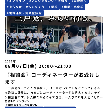
（AM）「平舘（たいらだて）高校見学」 -高校生活をイメージし
#
オンライン
#
プログラミング・情報系
#
山の近く
お問い合わせ先担当：小川・小原E-mail：info@miratabi.jp「お
設立！自ら稼ぐことも学べちゃいます！高梁城南高校についてはこ
込みに関する各規約」への同意が必須となります。ご確認くださ
有名。江戸時代には将軍家にも贈られたほどで、今では「日本遺
「@miratabi.jp」からのメールを受信できるよう設定をお願いいた
よう「郷土料理・BBQ」 -高校生・地元の方と交流を深める
ためし地域留学体験」のプログラム開催情報を公式LINEにて配信
ちらのHPから↓https://www.jonan.okayama-c.ed.jp「高梁城
い。・抽選による参加者決定についてお申込みいただいた方の中か
産」に登録されています。一万年前から続く伝統的な「鮭」の産業
#
まちなか
#
ものづくり・工業系
#
農業・水産系
します。※結果に関する個別のお問合せにはお答えしておりません
（PM）「“八幡平市”体感ワークショップ」 -あけびづるで表札づく
中！ぜひご登録ください♪地域みらい留学公式LINE
南高校について、もっと知りたい！」そう思った方は、ぜひ個別に
ら抽選の上、締め切り日から1週間を目途に、お申し込み時に記入い
とともに人々の豊かな暮らしがあります。一万年前の縄文時代か
ので、ご了承ください。・お申し込みについてお申込はお一人様1回
#
地域連携・実践型探究
り -学校周辺散策「ペンションで夕食」「2日目の振り返り」 -みん
ご相談ください。・岡山県以外から進学するにはどんな手続きが必
ただいたメールアドレス宛に「当選／落選メール」をお送りいたし
ら、人々の間で大切に守り受け継がれ、厳しい大自然と向き合い、
限りです。PC・スマートフォンからお申込ください。申込後の内容
なで振り返り対話＜3日目＞（AM）「大更駅複合施設の見学」「振
要？・学校でどんなことが学べるのか、具体的に教えて！・入学
ます。当選者は、メールに記載された「当選確認フォーム」に3日以
山・海・川がもたらす恵みに深く感謝しながら生きていく姿勢は今
変更はできません。お申込時は、メールアドレスの入力間違いにご
り返りワークショップ」 -個人での振り返り -グループでの振り
後、どんな場所に住むのか？・一人暮らしって本当にできるように
内に回答いただき、確認フォームの提出をもって参加確定とさせて
も息づく「命の循環」です。日本遺産にも認定されている「サケ」
注意ください。・宿泊について１室に複数(同性2～4名程度)で宿泊
返り「お土産・昼食」（PM） 解散 ※天候の状況や参加人数によっ
なるの？実際に入学した際のイメージをもっと具体的に知りたい方
いただきます。当選確認フォームの期日までにご回答いただけない
の伝統産業や、雄大な知床の裾野で命を育む酪農の歴史など、自然
いただく予定です。・食事アレルギー対応について個別の詳細なア
てプログラムを変更する場合がございます。参加概要【開催場所】
にオススメです。＊全国募集で入学した生徒のサポートをしてい
場合は、当選を取り消しとさせていただきます。当選取り消しがあ
の営みの一部として共生してきた風土が存在します。標津高校で
レルギー対応希望にはお応えしかねる場合がございます。対応が必
岩手県八幡平市【実施日程】8月3日（月）〜8月5日（水）※参加が
る、暮らしサポーターともお話しできます。楽しい学校生活・授業
った場合は、繰り上げ当選者へご連絡させていただきます。登録メ
は、地域と連携して「食」を考える「フードデザイン」の授業がお
要な場合は必ず事前にご相談ください。・参加取消や急遽参加でき
確定した方には7月9日(木) 18:30～20：00に 「参加者向け事前オ
についてはこちらのInstagramからも確認できます
ールアドレスの変更をご希望の場合は下記の地域みらい留学公式
すすめの一つです。生徒たちが地元の素材を活かしたメニュー開発
なくなった場合について参加決定後の参加お取り消しはご遠慮下さ
ンラインセッション」をご案内する予定です。【集合場所・時間】
↓https://www.instagram.com/t.jonanfhj/個別相談をご希望の
LINEよりご連絡をお願いします。※受信制限設定をしていると、通
を行い、町内の学校給食に「標高給食DAY」としてオリジナル給食
い。やむを得ないお取り消しの場合はお早めに事務局までご連絡く
盛岡駅 8月3日(月)12:00 集合【解散場所・時間】盛岡駅 8月5日(水)
際には、申込後に日時の調整をさせていただきます。お気軽に申し
知メールをお受け取りいただけません。その場合は、
を提供しています。地域のイベントにも出展して広く地元の方へ届
ださい。・キャンセルポリシーやむを得ない参加お取り消しの場
14:30 解散【対象】中学2年生、中学3年生【宿泊先】ペンションき
込みください！あなたの疑問を解決する「JONANとつながるオンラ
「@miratabi.jp」からのメールを受信できるよう設定をお願いいた
ける活動を行っています。今回のプログラムでは、この取り組みを
合、以下のルールに沿って対応させていただきます。ご了承くださ
らく※1室に複数(同性2～4名程度)で宿泊いただく予定です。【旅行
イン説明会」へぜひご参加ください！
します。※結果に関する個別のお問合せにはお答えしておりません
行う高校生たちと一緒に夕食づくりを体験。地域の食文化と向き合
2026年
い。プログラム開催日の前日＜7月27日＞から、【キャンセルのご連
代金】無料※旅行代金に含まれる費用のうち、以下の内容が無料と
08月07日(金) 20:00
21:00
〜
ので、ご了承ください。・お申し込みについてお申込はお一人様1回
っている先輩から直接話を聞くことができます🎵先輩たちとの交流
絡日：お支払いいただく旅行代金】・21日目にあたる日以前：無
なります：・宿泊費（2泊分）・プログラム内のアクティビティ・体
限りです。PC・スマートフォンからお申込ください。申込後の内容
は、きっと「未来へのヒント」が見つかるきっかけになります。そ
料・20日目-8日目：20％・7日目-2日目：30％・プログラム開始日
〖相談会〗コーディネーターがお受けし
験費用・一部の食事代*以下の費用は参加者のご負担となります・集
変更はできません。お申込時は、メールアドレスの入力間違いにご
んな他にはないスペシャルな魅力がギュッと詰まった北海道標津町
の前日：40％・プログラム開始日当日：50％・ご連絡無しでの不参
合場所までの往復交通費・お土産代や自由時間の個人飲食費などの
注意ください。・宿泊について１室に複数(同性2～4名程度)で宿泊
でアクティビティをしたり、五感で感じるフィールドワークをしな
加またはプログラム開始後の解除：100％・催行中止について天候な
ます
個人的費用【募集人数】最大10名（お申し込み多数の場合は抽選の
いただく予定です。・食事アレルギー対応について個別の詳細なア
がら「雄大な自然と生き物」「伝統的な産業と人々の暮らし」の魅
どの状況等によって開催を見合わせる可能性があります。その場合
上決定）【参加者決定】お申し込み多数の場合は、締め切り後1週間
「三戸高校ってどんな学校？」「三戸町ってどんなところ？」そん
レルギー対応希望にはお応えしかねる場合がございます。対応が必
力に触れ一緒に探求しませんか？体験のおすすめポイント体験プロ
は原則、開催日1週間前までにご連絡いたします。又、最少催行人数
を目途に当落結果をご連絡いたします。【申し込み締切】6月8日
な最初の疑問に、まるごとコーディネーターがお答えするオンライ
要な場合は必ず事前にご相談ください。・参加取消や急遽参加でき
グラム内容（予定）＜１日目＞（PM）「オリエンテーション・自己
に達しなかった場合は、開催日3週間前までに催行中止の旨をメール
(月)12：00 から 6月22日(月) 12：00まで疑問も不安もワクワクに
ン相談会です。少人数だからこそできる、一人ひとりを大切にした
なくなった場合について参加決定後の参加お取り消しはご遠慮下さ
紹介ワーク」「サーモン科学館見学」 -「鮭の聖地・しべつ」の歴
にてご連絡いたします。・よくあるご質問その他、よくあるご質問
変える！「おためし地域留学」ステップアップ説明会プログラムの
開催場所
オンライン
学び。地域の人と関わりながら、自分のやりたいことに挑戦してい
い。やむを得ないお取り消しの場合はお早めに事務局までご連絡く
史や成り立ちを知る「夕食」 -高校生も一緒にみんなで夕食「1日
についてはこちらをご確認ください。運営団体について＜プログラ
出演
青森県立三戸高等学校
内容を詳しく知りたい方や、お申し込みを迷われている方向けに
ける環境。そして、学校のことだけでなく、町の雰囲気や人のあた
ださい。・キャンセルポリシーやむを得ない参加お取り消しの場
目の振り返り会」＜2日目＞（AM）「 ポー川史跡公園散策または渓
ム主催：一般財団法人地域・教育魅力化プラットフォーム＞「意志