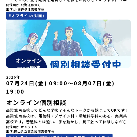
「大樹町」の内容を具体的に深掘りしたい方へ〜全体説明を聞いた
ーションのアートづくりをぜひ体験してみてください！さらに八幡
遠慮下さい。やむを得ないお取り消しの場合はお早めに事務局まで
開催場所
北海道標津町
申し込みを迷われている方向けにZoomでのオンライン配信を行い
し込みのタイミングを逃してしまった」という方も、この機会にぜ
うえで、「大樹町では具体的に何をするの？」「どんな町なの？」
平市は自然（山）の恵みを生かした料理がとても美味しい地域で
出演
北海道標津高等学校
ご連絡ください。・キャンセルポリシーやむを得ない参加お取り消
ます。知りたい情報のレベルに合わせて、以下の2つのステップをご
ひ一歩踏み出してみませんか？※都合により締め切りを早める場合
という疑問にお答えする説明会です。大樹町ならではの豊かな文化
す。みなさんの地元の味とは違う「岩手の郷土料理」を味わって楽
#
オフライン(対面)
しの場合、以下のルールに沿って対応させていただきます。ご了承
活用ください。【STEP 1】全体オンライン説明会（アーカイブ動画
がございます。お早目にご応募ください！-------奨学金のお知らせ-
や、2泊3日のプログラムの中身をたっぷりとお伝えします。日
しんでください🎵今回はこの大自然や文化が魅力的な八幡平市で、
ください。プログラム開催日の前日＜7月17日＞から、【キャンセル
を公開中！）〜まずは「おためし地域留学」を知りたい方へ〜日本
------＼返還不要・3年間最大72万／💡北海道の高校留学に【毎月2
時： 5月13日(水) 19：00〜19：40内 容： 大樹町ってどんなとこ
日本全国から集まる中学生や「平舘（たいらだて）高校」の高校生
のご連絡日：お支払いいただく旅行代金】・21日目にあたる日以
全国20以上の地域から選んで参加できる「おためし地域留学」の全
万円】の給付型奨学金～夢に向かって一歩踏み出す、あなたの未来
ろ？プログラム詳細解説、質疑応答お申し込み：https://c-
と一緒にさまざまなアクティビティを体験していただきます。他に
前：無料・20日目-8日目：20％・7日目-2日目：30％・プログラム
体像や魅力について、説明会を開催しました。中学生一人での参加
を応援！～ 詳細・条件はこちらから-----------------------------
mirai.jp/events/002112お気軽にどうぞ！「はじめての一人旅だ
はないスペシャルな魅力がギュッと詰まった岩手県八幡平市で五感
開始日の前日：40％・プログラム開始日当日：50％・ご連絡無しで
にあたり、保護者様が特に気になる「安全面」や「事務局のサポー
----＜体験費・宿泊費が無料！＞一万年前から続く自然と人の暮らし
けど大丈夫？」「どんな体験ができるの？」そんな保護者様の不安
を使いながら、まちの魅力を一緒に探究してみませんか？地域と一
の不参加またはプログラム開始後の解除：100％・催行中止について
ト体制」についても詳しく解説しています。ぜひ、ご自宅からお気
が今も残る町！広大な自然と生き物とともに生きる豊かさに触れ、
や、中学生のみなさんの素朴な疑問にスタッフが直接お答えしま
体になり「開拓者精神」を育む！「平舘（たいらだて）高校」と
天候などの状況等によって開催を見合わせる可能性があります。そ
軽にご視聴ください。🎬 [アーカイブ動画を視聴する]YouTube：
まちの暮らしを一緒に体験してみませんか？「地元以外の地域の暮
す。チャットでの質問も可能ですので、ぜひご自宅からリラックス
は？今回のプログラムを一緒に過ごしてくれる高校生は「平舘（た
の場合は原則、開催日1週間前までにご連絡いたします。又、最少催
https://youtu.be/Yt8nd04aNgA?si=e5erbspvwz5O8_uF
らしが気になる。いつか留学してみたい！」「大自然と生き物が好
してご参加ください。▼お申し込み前に必ずご確認ください・参加
いらだて）高校」の生徒たち。この高校の特徴は「地域と一体にな
行人数に達しなかった場合は、開催日3週間前までに催行中止の旨を
【STEP 2】出水市・出水工業高校プログラム説明会〜「出水市・出
き！興味がある！」「自分の進学や将来の可能性をもっとひらきた
規約への同意プログラムへの参加申し込みいただく前に、「お申し
った探究教育」と「自分で考えて動くチカラを大切にしている」こ
メールにてご連絡いたします。・よくあるご質問その他、よくある
水工業高校」の内容を具体的に深掘りしたい方へ〜全体説明を聞い
い！」そんな中学生のみなさんにおすすめ！「おためし地域留学体
込みに関する各規約」への同意が必須となります。ご確認くださ
と。地元の地熱発電や観光などの産業や文化のテーマで、生徒たち
ご質問についてはこちらをご確認ください。運営団体について＜プ
たうえで、「出水市では具体的に何をするの？」「どんな町な
験」は、日本全国約200の高校と連携し、地域の枠を超えて学校生活
い。・抽選による参加者決定についてお申込みいただいた方の中か
2026年
自身が「探究プロジェクト」を企画し取り組むユニークな高校で
ログラム主催：一般財団法人地域・教育魅力化プラットフォーム＞
の？」という疑問にお答えする説明会です。出水市ならではの豊か
を送る「地域みらい留学」をプチ体験できるプログラムです。はじ
07月24日(金) 09:00〜08月07日(金)
ら抽選の上、締め切り日から1週間を目途に、お申し込み時に記入い
す。机の上で勉強するだけではない、実践的な探究やフィールドワ
「意志ある若者にあふれる持続可能な地域・社会をつくる」という
な文化や、2泊3日のプログラムの中身をたっぷりとお伝えします。
めてのひとり旅でも安心！現地でもスタッフがしっかりとサポート
ただいたメールアドレス宛に「当選／落選メール」をお送りいたし
19:00
ークを楽しむことができます。今回は、そんなエネルギッシュに活
ビジョンを掲げ、2017年3月に島根県に設立した教育事業団体で
日 時： 6月9日日(水)19:00-19:45内 容： 出水市ってどんなとこ
いたします。今回のフィールドは「北海道 標津町（しべつちょ
ます。当選者は、メールに記載された「当選確認フォーム」に３日
躍する高校生と一緒に交流したり対話をしながら、町の文化・料理
す。日本全国約200の高校と連携しながら、中学卒業後に地域の枠を
ろ？プログラム詳細解説、質疑応答お申し込み：https://c-
う）」北海道の東に位置する標津町（しべつちょう）は人口 約
以内に回答いただき、確認フォームの提出をもって参加確定とさせ
オンライン個別相談
を楽しみ、高校での活動のイメージをもつことができる絶好の機
越えて生徒一人ひとりの夢や価値観に合った地域・学校で1〜3年間
mirai.jp/events/091247お気軽にどうぞ！「はじめての一人旅だ
4,600人の町。東の水平線の奥に見えるのは北方領土の国後島（くな
ていただきます。当選確認フォームの期日までにご回答いただけな
会！この地域でしか味わえない豊かな体験をぜひ楽しんでください
過ごすことができるシステム「地域みらい留学」をはじめとした、
高梁城南高校ってどんな学校？そんなトークから始まってOKです！
けど大丈夫？」「どんな体験ができるの？」そんな保護者様の不安
しりとう）、西には世界遺産に認定されている秘境・知床半島（し
い場合は、当選を取り消しとさせていただきます。当選取り消しが
🎵体験のおすすめポイント体験プログラム内容（予定）＜1日目＞
教育事業や地域活性モデルをつくり続けています。名 称：一般財
高梁城南高校は、電気科・デザイン科・環境科学科のある、実業系
や、中学生のみなさんの素朴な疑問にスタッフが直接お答えしま
れとこはんとう）、鶴や白鳥など珍しい野鳥の宝庫である野付半島
あった場合は、繰り上げ当選者へご連絡させていただきます。登録
（PM）「オリエンテーション」「地熱染色・発電所見学」 -八幡
団法人地域・教育魅力化プラットフォーム設 立：2017年3月代表
高校です。普通科とは違い、手を動かし、見て触って体験しながら
す。チャットでの質問も可能ですので、ぜひご自宅からリラックス
（のつけはんとう）をながめることができ、ミルクの里の牧草地が
メールアドレスの変更をご希望の場合は下記の地域みらい留学公式
平市の自然を知る -地球のチカラを使ったアートづくり「ペンショ
者：岩本 悠所在地：〒690-0842 島根県松江市東本町二丁目25-6
開催場所
オンライン
学べるので、座学より実習多め！自分の「好き」を目一杯楽しみな
してご参加ください。▼お申し込み前に必ずご確認ください・参加
広がる牛の酪農（らくのう）もさかんで、海と緑と川の自然と生き
LINEよりご連絡をお願いします。※受信制限設定をしていると、通
ンで夕食」「1日目の振り返り」「星空観察」※希望者＜2日目＞
出演
岡山県立高梁城南高等学校
みらいBASE2階 その他所在地公式HP：http://c-platform.or.jp/
がら、先の進路も広がるかも！？今年度から新たに「株式会社」を
規約への同意プログラムへの参加申し込みいただく前に、「お申し
物が豊かな町です！標津町はさらに「鮭（さけ）の聖地」としても
知メールをお受け取りいただけません。その場合は、