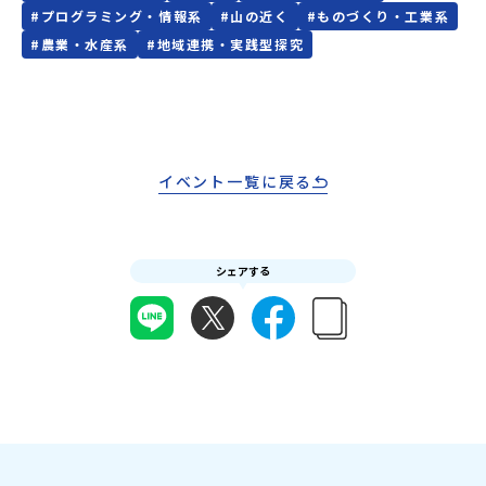
ださい。・キャンセルポリシーやむを得ない参加お取り消しの場
申し込みいただく前に、「お申し込みに関する各規約」への同意が
#
プログラミング・情報系
#
山の近く
#
ものづくり・工業系
合、以下のルールに沿って対応させていただきます。ご了承くださ
必須となります。ご確認ください。・抽選による参加者決定につい
#
農業・水産系
#
地域連携・実践型探究
い。プログラム開催日の前日＜8月2日＞から、【キャンセルのご連
てお申込みいただいた方の中から抽選の上、締め切り日から1週間を
絡日：お支払いいただく旅行代金】・21日目にあたる日以前：無
目途に、お申し込み時に記入いただいたメールアドレス宛に「当選
料・20日目-8日目：20％・7日目-2日目：30％・プログラム開始日
／落選メール」をお送りいたします。当選者は、メールに記載され
の前日：40％・プログラム開始日当日：50％・ご連絡無しでの不参
た「当選確認フォーム」に３日以内に回答いただき、確認フォーム
加またはプログラム開始後の解除：100％・催行中止について天候な
の提出をもって参加確定とさせていただきます。当選確認フォーム
どの状況等によって開催を見合わせる可能性があります。その場合
の期日までにご回答いただけない場合は、当選を取り消しとさせて
は原則、開催日1週間前までにご連絡いたします。又、最少催行人数
いただきます。当選取り消しがあった場合は、繰り上げ当選者へご
イベント一覧に戻る
に達しなかった場合は、開催日3週間前までに催行中止の旨をメール
連絡させていただきます。登録メールアドレスの変更をご希望の場
にてご連絡いたします。・よくあるご質問その他、よくあるご質問
合は下記の地域みらい留学公式LINEよりご連絡をお願いします。※
についてはこちらをご確認ください。運営団体について＜プログラ
受信制限設定をしていると、通知メールをお受け取りいただけませ
ム主催：一般財団法人地域・教育魅力化プラットフォーム＞「意志
ん。その場合は、「@miratabi.jp」からのメールを受信できるよう
シェアする
ある若者にあふれる持続可能な地域・社会をつくる」というビジョ
設定をお願いいたします。※結果に関する個別のお問合せにはお答
ンを掲げ、2017年3月に島根県に設立した教育事業団体です。日本
えしておりませんので、ご了承ください。・お申し込みについてお
全国約200の高校と連携しながら、中学卒業後に地域の枠を越えて生
申込はお一人様1回限りです。PC・スマートフォンからお申込くだ
徒一人ひとりの夢や価値観に合った地域・学校で1〜3年間過ごすこ
さい。申込後の内容変更はできません。お申込時は、メールアドレ
とができるシステム「地域みらい留学」をはじめとした、教育事業
スの入力間違いにご注意ください。・宿泊について１室に複数(同性
や地域活性モデルをつくり続けています。名 称：一般財団法人地
2～4名程度)で宿泊いただく予定です。・食事アレルギー対応につい
域・教育魅力化プラットフォーム設 立：2017年3月代表者：岩本
て個別の詳細なアレルギー対応希望にはお応えしかねる場合がござ
悠所在地：〒690-0842 島根県松江市東本町二丁目25-6 みらい
います。対応が必要な場合は必ず事前にご相談ください。・参加取
BASE2階 その他所在地公式HP：http://c-platform.or.jp/お問い
消や急遽参加できなくなった場合について参加決定後の参加お取り
合わせ先担当：小川・小原E-mail：info@miratabi.jp「おためし
消しはご遠慮下さい。やむを得ないお取り消しの場合はお早めに事
地域留学体験」のプログラム開催情報を公式LINEにて配信中！ぜひ