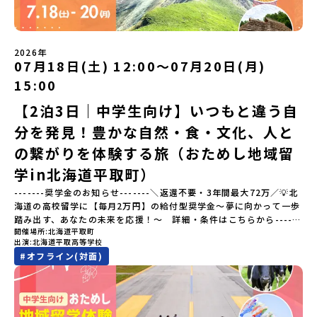
のづくりが、この町の文化として今も受け継がれています。世界で
説明会はこちらから（順次公開予定）【5/7(木)】北海道平取町
も知られる「有田焼」は、この窯業の中から生まれました。長い歴
【5/8(金)】熊本県芦北町▼おためし地域留学の情報▼おためし地域
史の中で積み重ねられてきた技術や工夫、そして“つくる人の想
留学の情報紹介ページ👉【こちらをクリック】「おためし地域留学
い”が、この町には残っています。また、文化施設が「日本遺産」や
体験」のプログラム開催情報を公式LINEにて配信中！ぜひご登録く
2026年
「日本の20世紀遺産」に認定されるなど日本を代表する伝統工芸の
07月18日(土) 12:00〜07月20日(月)
ださい♪気になることや不安な点は、LINEから気軽にご相談くださ
町です。さらに、有田町には「日本の棚田百選」に選ばれた「岳の
い。👉 【LINE登録はこちら】
15:00
棚田（たなだ）」や「名水百選」や「水源の森百選」に選ばれた
「竜門峡（りゅうもんきょう）」など、思わず立ち止まりたくなる
【2泊3日｜中学生向け】いつもと違う自
ような自然も広がり、歴史・文化・自然が重なり合う、“本物”に出
分を発見！豊かな自然・食・文化、人と
会える場所です。そんな歴史・文化が豊かな佐賀県有田町で実際に
町を歩きながら学ぶフィールドワークをしたり、有田焼づくりに関
の繋がりを体験する旅（おためし地域留
わる職人、町で暮らすプロデザイナー、地元の高校で学ぶ生徒など
と交流しながら「伝統的なものづくり」や「未来のデザイン」を一
学in北海道平取町）
緒に探求できます。ただ体験するだけじゃなくて、 “どうしてこの形
-------奨学金のお知らせ-------＼返還不要・3年間最大72万／💡北
なんだろう？” “自分だったらどんなデザインにする？” そんなふう
海道の高校留学に【毎月2万円】の給付型奨学金～夢に向かって一歩
に考える時間も、このプログラムの大切なポイントです。ここで出
踏み出す、あなたの未来を応援！～ 詳細・条件はこちらから------
会う人や体験が、自分の「好き」や「未来」につながるかもしれま
開催場所
北海道平取町
---------------------------＜体験費・宿泊費が無料＞累計3,000万
せん。この町でしかできない、ちょっと特別な体験を、ぜひ楽しん
出演
北海道平取高等学校
部以上販売された大人気マンガ「ゴールデンカムイ」の実写版映画
でみませんか？体験のおすすめポイント体験プログラム内容（予
#
オフライン(対面)
に登場する町！北海道の「アイヌ文化継承の地」で自然や食を体験
定）＜１日目＞（PM）「オリエンテーション・自己紹介ワーク」
してみませんか？「地元以外の地域の暮らしが気になる。いつか留
「有田工業高校見学」 -陶芸技術をまなぶ！「セラミック科」のま
学してみたい！」「アイヌ文化の歴史や、マンガに登場する世界を
なび場を体験 -デザインセンスをまなぶ！「デザイン科」のまなび
自分の手で探求したい！」「自然が好きでもっと触れてあそびた
場を体験「フィールドワーク」 -有田の歴史ある名所巡り -有田
い！」そんな中学生のみなさんにおすすめ！「おためし地域留学体
の歴史的な町並みを体感する「有田焼絵付けアクティビティ」 -職