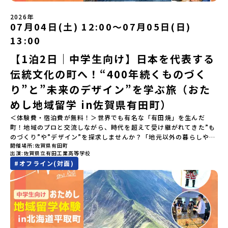
い！」「今の自分を変えたい！」と思っている同世代の中学生が大
集合！地元の高校生と一緒にご飯を食べて語り合えば、たった数日
2026年
で最高の仲間になる！🔥 ③宿泊費・体験費はなんと【無料】！親元
07月04日(土) 12:00〜07月05日(日)
を離れる初めての一人旅でも大丈夫。頼れるスタッフがしっかりサ
13:00
ポートするので安心・安全です！ーーーーーーーーーーーーーーー
ーーーーーーーーー📺 全体オンライン説明会（アーカイブ配信）
【1泊2日｜中学生向け】日本を代表する
2026年4月22日に開催された説明会の録画をご覧いただけます。こ
伝統文化の町へ！“400年続くものづく
の動画を見れば、あなたの「なんとなく不安」が「絶対に行ってみ
たい！」に変わるはず💡お家からリラックスして視聴してみてくだ
り”と”未来のデザイン”を学ぶ旅（おた
さいね😊▶︎全体説明会のアーカイブはこちら（アーカイブを視聴す
る）YouTube：https://youtu.be/Yt8nd04aNgA?
めし地域留学 in佐賀県有田町）
si=e5erbspvwz5O8_uF【アーカイブ内容】・おためし地域留学の
＜体験費・宿泊費が無料！＞世界でも有名な「有田焼」を生んだ
魅力・メリット・2026年度、日本全国20以上の対象地域について・
町！地域のプロと交流しながら、時代を超えて受け継がれてきた”も
安心のサポート体制・質疑応答※各地域の詳細なプログラムは、以
のづくり”や”デザイン”を探求しませんか？「地元以外の暮らしや文
下の【STEP2】個別説明会にて紹介しています。ーーーーーーーー
開催場所
佐賀県有田町
化が気になる。いつか留学してみたい！」「豊かな自然と伝統文
ーーーーーーーーーーーーーーーー💡疑問も不安もワクワクに変え
出演
佐賀県立有田工業高等学校
化、町並みに興味がある！」「ものづくりやきれいなデザインが好
る！2つのステップ知りたいことに合わせて、2つの説明会をご活用
#
オフライン(対面)
き！」そんな中学生のみなさんにおすすめ！「おためし地域留学体
ください！【STEP1】全体オンライン説明会の視聴（☆上の動画で
験」は、日本全国約200の高校と連携し、地域の枠を超えて学校生活
いつでも視聴可能です） 〜まずは「おためし地域留学」を知りたい
を送る「地域みらい留学」をプチ体験できるプログラムです。はじ
方へ〜プログラムの全体像や魅力、サポート体制について解説しま
めてのひとり旅でも安心！現地でもスタッフがしっかりとサポート
す。 【STEP2】個別プログラム説明会（☆順次ページを公開しま
いたします。今回のフィールドは「佐賀県有田町（ありたちょ
す）〜「地域別のプログラム」を具体的に知りたい方へ〜 「現地で
う）」佐賀県の西部にある有田町は、江戸時代から400年以上続く
は何をするの？」という疑問にお答えする説明会です。その場所な
「窯業（ようぎょう）」の町。 窯（かま）で粘土を焼いてつくるも
らではのプログラムをたっぷりお伝えします！🚩現在公開中の個別