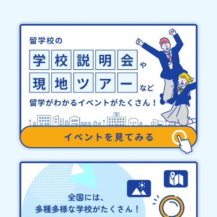
務局までご連絡ください。・キャンセルポリシーやむを得ない参加
ご登録ください♪地域みらい留学公式LINE
お取り消しの場合、以下のルールに沿って対応させていただきま
す。ご了承ください。プログラム開催日の前日＜8月3日＞から、
【キャンセルのご連絡日：お支払いいただく旅行代金】・21日目に
あたる日以前：無料・20日目-8日目：20％・7日目-2日目：30％・
プログラム開始日の前日：40％・プログラム開始日当日：50％・ご
連絡無しでの不参加またはプログラム開始後の解除：100％・催行中
止について天候などの状況等によって開催を見合わせる可能性があ
ります。その場合は原則、開催日1週間前までにご連絡いたします。
又、最少催行人数に達しなかった場合は、開催日3週間前までに催行
中止の旨をメールにてご連絡いたします。・よくあるご質問その
他、よくあるご質問についてはこちらをご確認ください。運営団体
について＜プログラム主催：一般財団法人地域・教育魅力化プラッ
トフォーム＞「意志ある若者にあふれる持続可能な地域・社会をつ
くる」というビジョンを掲げ、2017年3月に島根県に設立した教育
事業団体です。日本全国約200の高校と連携しながら、中学卒業後に
地域の枠を越えて生徒一人ひとりの夢や価値観に合った地域・学校
で1〜3年間過ごすことができるシステム「地域みらい留学」をはじ
めとした、教育事業や地域活性モデルをつくり続けています。名
称：一般財団法人地域・教育魅力化プラットフォーム設 立：2017
年3月代表者：岩本 悠所在地：〒690-0842 島根県松江市東本町二
丁目25-6 みらいBASE2階 その他所在地公式HP：http://c-
platform.or.jp/お問い合わせ先担当：小川・小原E-mail：
info@miratabi.jp「おためし地域留学体験」のプログラム開催情報