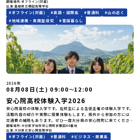
さい♪地域みらい留学公式LINE
プアップ説明会プログラムの内容を詳しく知りたい方や、お申し込
開催場所
オフライン(対面)
のをイメージできていますか？地域みらい留学がスタートする前か
込みに関する各規約」への同意が必須となります。ご確認くださ
出演
島根県立横田高等学校
みを迷われている方向けにZoomでのオンライン配信を行います。
ら県外生を積極的に受け入れてきた横田高校。本校では、これまで
い。・抽選による参加者決定についてお申込みいただいた方の中か
#
オフライン(対面)
#
英語・国際系
#
普通科
#
山の近く
知りたい情報のレベルに合わせて、以下の2つのステップをご活用く
100名以上（毎年10名程度）の「みらい留学生」を受け入れてきま
ら抽選の上、締め切り日から1週間を目途に、お申し込み時に記入い
ださい。【STEP 1】全体オンライン説明会（アーカイブ動画を公開
した。そんな全国トップクラスの受け入れ実績校へ気軽に「今の気
#
地域連携・実践型探究
#
雪国暮らし
ただいたメールアドレス宛に「当選／落選メール」をお送りいたし
中！）〜まずは「おためし地域留学」を知りたい方へ〜日本全国20
持ち」を話してみませんか？横田高校は、（本校への進学希望でな
ます。当選者は、メールに記載された「当選確認フォーム」に３日
以上の地域から選んで参加できる「おためし地域留学」の全体像や
くても）みなさんの地域みらい留学をサポートします！～個別相談
以内に回答いただき、確認フォームの提出をもって参加確定とさせ
魅力について、説明会を開催しました。中学生一人での参加にあた
の流れ～①「横田高校に相談」←こちらをクリック②質問事項をチ
ていただきます。当選確認フォームの期日までにご回答いただけな
り、保護者様が特に気になる「安全面」や「事務局のサポート体
ェックして送信！③横田高校から返信メール（質問回答）が届く。
い場合は、当選を取り消しとさせていただきます。当選取り消しが
制」についても詳しく解説しています。ぜひ、ご自宅からお気軽に
④日程を相談のうえ、オンライン相談や現地見学を実施。※本校へ
あった場合は、繰り上げ当選者へご連絡させていただきます。登録
ご視聴ください。🎬 [アーカイブ動画を視聴する]YouTube：
の進学希望者ではなくても、「県外進学」「寮生活」などの情報提
メールアドレスの変更をご希望の場合は下記の地域みらい留学公式
https://youtu.be/Yt8nd04aNgA?si=e5erbspvwz5O8_uF
供も可能です。情報収集の一環としてご活用ください！
LINEよりご連絡をお願いします。※受信制限設定をしていると、通
【STEP 2】プログラム説明会〜「標津町」の内容をもっと知りした
知メールをお受け取りいただけません。その場合は、
い方へ〜全体説明を聞いたうえで、「プログラムで何をするの？」
「@miratabi.jp」からのメールを受信できるよう設定をお願いいた
「どんなまちなの？」という疑問にお答えする詳細配信です。2泊3
します。※結果に関する個別のお問合せにはお答えしておりません
2026年
日のプログラムの中身をお伝えします。日時：6月10日(水) 19：
08月08日(土) 09:00
12:00
〜
ので、ご了承ください。・お申し込みについてお申込はお一人様1回
00〜20：00内容：どんなところ？プログラム詳細解説、質疑応答紹
限りです。PC・スマートフォンからお申込ください。申込後の内容
介地域：鹿児島県出水市・出水工業高校/北海道標津町/岩手県八幡
安心院高校体験入学2026
変更はできません。お申込時は、メールアドレスの入力間違いにご
平市/愛媛県鬼北町＊4つの地域のプログラムを1時間でぎゅっとお届
注意ください。・宿泊について１室に複数(同性2～4名程度)で宿泊
けします。お申し込み：https://c-mirai.jp/events/064069お気
安心院高校の体験入学です。在校生による生徒主催の体験入学です。
いただく予定です。・食事アレルギー対応について個別の詳細なア
軽にどうぞ！「はじめての一人旅だけど大丈夫？」「どんな体験が
活動内容の紹介や実際に授業体験もします。県外から参加の方には
レルギー対応希望にはお応えしかねる場合がございます。対応が必
できるの？」そんな保護者様の不安や、中学生のみなさんの素朴な
交通費の補助もあります。ぜひ一度大分県の安心院町に来てくださ
要な場合は必ず事前にご相談ください。・参加取消や急遽参加でき
疑問にスタッフが直接お答えします。チャットでの質問も可能です
開催場所
大分県宇佐市安心院町折敷田64番地
い！！
なくなった場合について参加決定後の参加お取り消しはご遠慮下さ
出演
大分県立安心院高等学校
ので、ぜひご自宅からリラックスしてご参加ください。▼お申し込
い。やむを得ないお取り消しの場合はお早めに事務局までご連絡く
#
オフライン(対面)
#
普通科
#
ビジネス・商業系
み前に必ずご確認ください・参加規約への同意プログラムへの参加