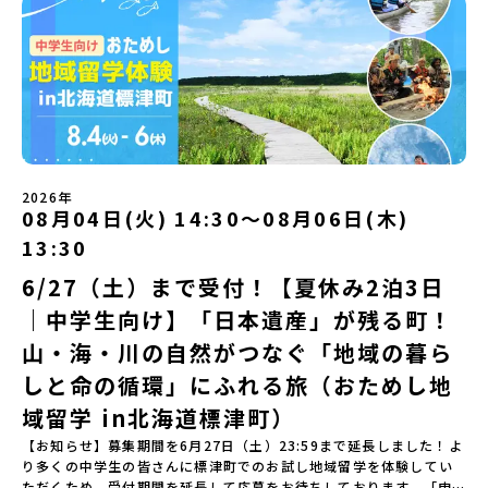
無料＞緑があふれる大自然の町へ！世界でここでしかできない「自
自宅からリラックスしてご参加ください。▼お申し込み前に必ずご
に飛び込む！海を満喫しよう！「みんなで夕食」「1日目の振り返り
地域留学体験」のプログラム開催情報を公式LINEにて配信中！ぜひ
さい。【対象】中学2年生、中学3年生【宿泊先】大樹町ワーキング
然×アートの融合体験」や「自然クラフト」を楽しんでみません
確認ください・参加規約への同意プログラムへの参加申し込みいた
会」＜2日目＞（AM）「出水工業高校のオープンスクールに参
ご登録ください♪地域みらい留学公式LINE
ステイ住宅※1室に複数(同性2～4名程度)で宿泊いただく予定です。
か？「大自然や文化体験が好き！興味がある！」「その地域にしか
だく前に、「お申し込みに関する各規約」への同意が必須となりま
加」 -高校見学 -授業体験（PM）「学校のことを深く知る・もの
【旅行代金】無料※旅行代金に含まれる費用のうち、以下の内容が
ない郷土料理を味わってみたい！」「地元以外の暮らしや文化が気
す。ご確認ください。・抽選による参加者決定についてお申込みい
づくりにチャレンジ！」 -各学科を実際に体験する -ものづくり
無料となります：・宿泊費（2泊分）・プログラム内のアクティビテ
になる。いつか留学してみたい！」そんな中学生のみなさんにおす
ただいた方の中から抽選の上、締め切り日から1週間を目途に、お申
にチャレンジ -竹灯籠づくりを創って灯りをともす「みんなで
ィ・体験費用・一部の食事代*以下の費用は参加者のご負担となりま
すめ！「おためし地域留学体験」は、日本全国約200の高校と連携し
し込み時に記入いただいたメールアドレス宛に「当選／落選メー
BBQ」「2日目の振り返り会」＜3日目＞（AM）「3日間の振り返り
す・集合場所までの往復交通費・お土産代や自由時間の個人飲食費
ながら地域の枠を超えて学校生活を送ることができる「地域みらい
ル」をお送りいたします。当選者は、メールに記載された「当選確
ワーク」 -みんなで振り返り対話（PM） 13:00頃 解散（出水駅）
などの個人的費用【募集人数】最大10名（お申し込み多数の場合は
留学」をプチ体験できるプログラムです。はじめてでも安心！現地
認フォーム」に３日以内に回答いただき、確認フォームの提出をも
※天候の状況や参加人数によってプログラムを変更する場合がござ
抽選の上決定）【参加者決定】お申し込み多数の場合は、締め切り
ではスタッフがしっかりとサポートいたします。今回のフィールド
って参加確定とさせていただきます。当選確認フォームの期日まで
います。参加概要【開催場所】鹿児島県出水市【実施日程】8月3日
後1週間を目途に当落結果をご連絡いたします。【申し込み受付期
は「岩手県八幡平市（はちまんたいし）」岩手県八幡平市（はちま
にご回答いただけない場合は、当選を取り消しとさせていただきま
（月）〜 8月5日（水）※参加が確定した方には7月7日(火) 18:30-
2026年
間】申込期間が延長になりました！5月7日(木)12：00 から 6月4日
んたいし）は北西部にあり、秋田県との県境にある自然豊かな町で
08月04日(火) 14:30〜08月06日(木)
す。当選取り消しがあった場合は、繰り上げ当選者へご連絡させて
20:00に「参加者向け事前オンライン会」をご案内する予定です。必
(木) 12：00まで疑問も不安もワクワクに変える！「おためし地域留
す。町の約83％は「森林」！標高1,000mを超える山岳地帯や高原
いただきます。登録メールアドレスの変更をご希望の場合は下記の
ず参加をお願いします。【集合場所・時間】出水駅 8月3日(月)
学」ステップアップ説明会プログラムの内容を詳しく知りたい方
13:30
もあり緑が豊かな大自然を感じることができ、新緑、山菜の春、花
地域みらい留学公式LINEよりご連絡をお願いします。※受信制限設
13:30 集合【解散場所・時間】出水駅 8月5日(水) 12:00 解散【対
や、お申し込みを迷われている方向けにZoomでのオンライン配信
の夏、紅葉の秋、スキーや樹氷の冬と四季ごとに美しい景色を見る
定をしていると、通知メールをお受け取りいただけません。その場
象】中学生2～3年生【宿泊先】現在調整中※1室に複数名(同性)で宿
6/27（土）まで受付！【夏休み2泊3日
を行います。知りたい情報のレベルに合わせて、以下の2つのステッ
ことのできるユニークな町です。「十和田八幡平（とわだはちまん
合は、「@miratabi.jp」からのメールを受信できるよう設定をお願
泊いただく予定です。【旅行代金】無料※旅行代金に含まれる費用
プをご活用ください。【STEP 1】全体オンライン説明会（アーカイ
｜中学生向け】「日本遺産」が残る町！
たい）国立公園」では登山やトレッキング、「安比高原（あっぴこ
いいたします。※結果に関する個別のお問合せにはお答えしており
のうち、以下の内容が無料となります：・宿泊費（2泊分）・プログ
ブ動画を公開中！）〜まずは「おためし地域留学」を知りたい方
うげん）スキー場」は日本国内最大級のスキーリゾートとして有名
ませんので、ご了承ください。・お申し込みについてお申込はお一
ラム内のアクティビティ・体験費用・一部の食事代*以下の費用は参
へ〜日本全国20以上の地域から選んで参加できる「おためし地域留
山・海・川の自然がつなぐ「地域の暮ら
で、一年中自然アクティビティを楽しむことができます！そして八
人様1回限りです。PC・スマートフォンからお申込ください。申込
加者のご負担となります・集合場所までの往復交通費・お土産代や
学」の全体像や魅力について、説明会を開催しました。中学生一人
幡平市にある「松川地熱発電所」は、日本で初めて「地球のチカラ
しと命の循環」にふれる旅（おためし地
後の内容変更はできません。お申込時は、メールアドレスの入力間
自由時間の個人飲食費などの個人的費用【募集人数】最大10名（お
での参加にあたり、保護者様が特に気になる「安全面」や「事務局
を電気に変えた」場所！八幡平の地下からわき出す蒸気をそのまま
違いにご注意ください。・宿泊について１室に複数(同性2～4名程
申し込み多数の場合は抽選の上決定）【参加者決定】お申し込み多
のサポート体制」についても詳しく解説しています。ぜひ、ご自宅
域留学 in北海道標津町）
電気に変える「地球・自然にやさしい最先端のエネルギー」を生み
度)で宿泊いただく予定です。・食事アレルギー対応について個別の
数の場合は、締め切り後1週間を目途に当落結果をご連絡いたしま
からお気軽にご視聴ください。🎬 [アーカイブ動画を視聴す
出す挑戦をしてきた町です。今回のプログラムでは、この松川地熱
詳細なアレルギー対応希望にはお応えしかねる場合がございます。
す。【申し込み受付期間】6月1日(月)12：00 から 6月15日(月)
【お知らせ】募集期間を6月27日（土）23:59まで延長しました！よ
る]YouTube：https://youtu.be/Yt8nd04aNgA?
発電所から吹き出す地熱蒸気を使った「アート体験」をすることが
対応が必要な場合は必ず事前にご相談ください。・参加取消や急遽
12：00まで疑問も不安もワクワクに変える！「おためし地域留学」
り多くの中学生の皆さんに標津町でのお試し地域留学を体験してい
si=e5erbspvwz5O8_uF 【STEP 2】大樹町プログラム説明会〜
できます。世界でここだけ！地球のチカラを使った幻想的なグラデ
参加できなくなった場合について参加決定後の参加お取り消しはご
ステップアップ説明会プログラムの内容を詳しく知りたい方や、お
ただくため、受付期間を延長して応募をお待ちしております。「申