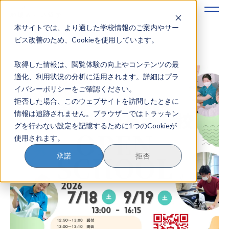
本サイトでは、より適した学校情報のご案内やサー
地域みらい留学のすすめかた
ビス改善のため、Cookieを使用しています。
取得した情報は、閲覧体験の向上やコンテンツの最
地域みらい留学とは
適化、利用状況の分析に活用されます。詳細はプラ
イバシーポリシーをご確認ください。
学校を探す
拒否した場合、このウェブサイトを訪問したときに
情報は追跡されません。ブラウザーではトラッキン
イベントを探す
グを行わない設定を記憶するために1つのCookieが
使用されます。
おためし地域留学
承諾
拒否
マガジン
奨学金について
？
イベント参加方法