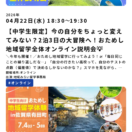
2026年
04月22日(水) 18:30
19:30
〜
【中学生限定】今の自分をちょっと変え
てみない？2泊3日の大冒険へ！おためし
地域留学全体オンライン説明会💡
＼今年も開催！／おためし地域留学に行ってみよう！🛫「毎日同じ
ことの繰り返しだな…」「自分の行きたい高校って、自分のテストの
点数（偏差値）で決めるしかないのかな？」スマホを見ながら、進
開催場所
オンライン
路にモヤモヤしているそこのあなたへ！👀テストの点数ではなく、
出演
地域みらい留学事務局
あなたの「ワクワク（＝自分軸）」で進路を選ぶ。そんな新しい選
#
オンライン
択肢が、「地域みらい留学」です。「でも、いきなり知らない土地
の高校に進学するなんて不安…」そんな人のために、2泊3日で気軽
にプチ体験できる【おためし地域留学】の魅力を凝縮したオンライ
ン説明会のアーカイブ（録画）を公開中です！✨＼🔥ここがすごい！
🔥／おためし地域留学 3つのワクワク🔥🔥 ①スマホじゃわからない
「圧倒的な感動」！教科書を読むだけじゃわからない、その地域な
らではの大自然や歴史を「五感」でフル体験！カヌーに乗ったり、
伝統文化に触れたり、本物の冒険が待っています！🔥 ②「初めまし
て」が「一生の友達」に変わる！全国から「新しいことに挑戦した