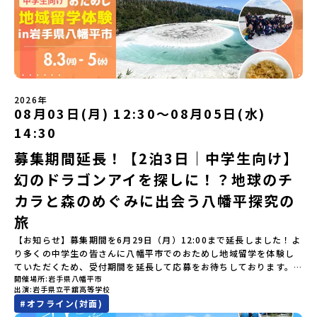
も安心！現地でもスタッフがしっかりとサポートいたします。今回
い。やむを得ないお取り消しの場合はお早めに事務局までご連絡く
ます。そんな先輩たちとの交流がきっと「未来の自分」のヒントが
果をご連絡いたします。【申し込み受付締切】4月30日(木)12：00
のフィールドは「鹿児島県 出水市（いずみし）出水工業高校」出水
ださい。・キャンセルポリシーやむを得ない参加お取り消しの場
見つかるはず！ あたたかい町の人たちや先輩たちとの出会いが待っ
から 5月14日(木) 12：00まで疑問も不安もワクワクに変える！「お
市（いずみし）は、鹿児島県の玄関口にあるまち。ここでしか見ら
合、以下のルールに沿って対応させていただきます。ご了承くださ
ている北海道大樹町へ、あなたの世界をグッと広げる特別な旅に出
ためし地域留学」ステップアップ説明会プログラムの内容を詳しく
れない景色と、地元の人たちがずっと大切にしてきたものがありま
い。プログラム開催日の前日＜7月3日＞から、【キャンセルのご連
発しませんか？ 体験のおすすめポイント体験プログラム内容（予
知りたい方や、お申し込みを迷われている方向けにZoomでのオン
す。400年前から続く「武士の道」を歩く昔、武士たちがまちを守る
絡日：お支払いいただく旅行代金】・21日目にあたる日以前：無
定）＜１日目＞（PM）「オリエンテーション・自己紹介ワーク」
ライン配信を行います。知りたい情報のレベルに合わせて、以下の2
ために築いた「出水麓（いずみふもと）武家屋敷群」。今も残る約
料・20日目-8日目：20％・7日目-2日目：30％・プログラム開始日
「大樹町の自然を満喫」 -先人の知恵と夢を体験「砂金堀」 -川
つのステップをご活用ください。【STEP 1】全体オンライン説明会
150軒のお屋敷のほとんどに、今も人が住んでいます。400年前の武
の前日：40％・プログラム開始日当日：50％・ご連絡無しでの不参
遊び「1日を振り返るーみんなで体験シェア」＜2日目＞（AM）「大
（アーカイブ動画を公開中！）〜まずは「おためし地域留学」を知
士が歩いた道を、自分の足で歩く。まるで、まち全体がタイムカプ
加またはプログラム開始後の解除：100％・催行中止について天候な
樹高校見学・寮見学」 -大樹高校の特徴を知る学校体験 -高校生
2026年
りたい方へ〜日本全国20以上の地域から選んで参加できる「おため
セル。真っ青な海へダイブ！目の前に広がる八代海（やつしろか
08月03日(月) 12:30〜08月05日(水)
どの状況等によって開催を見合わせる可能性があります。その場合
との対話「大樹町の魅力を体験①」 -大樹町ならではのランチ＆ス
し地域留学」の魅力を凝縮したアーカイブ動画をご覧いただけま
い）は穏やかなリアス式海岸。海に沈む夕日は一生に一度は見てお
は原則、開催日1週間前までにご連絡いたします。又、最少催行人数
イーツ（PM）「大樹町の魅力を体験②」 -大樹町宇宙交流センタ
14:30
す。初めての一人旅への不安や、事務局のサポート体制、安全面に
きたい景色です。出水工業高校は、「建築科」と「機械電気科」の2
に達しなかった場合は、開催日3週間前までに催行中止の旨をメール
ーSORA見学 -モデルロケットを飛ばしてみよう！「みんなで
ついても詳しく解説しています。🎬 [アーカイブ動画を視聴す
つの学科。金属加工、電気工作、建物のデザインにチャレンジでき
にてご連絡いたします。・よくあるご質問その他、よくあるご質問
BBQ」 -さらに仲間や地元の高校生、町の大人たちと交流＜3日目
募集期間延長！【2泊3日｜中学生向け】
る]YouTube：https://youtu.be/Yt8nd04aNgA?
る環境。「高校生ものづくりコンテスト」の木材加工部門で九州大
についてはこちらをご確認ください。運営団体について＜プログラ
＞（AM）「3日間の振り返りワーク」 -みんなで振り返り対話「牧
si=e5erbspvwz5O8_uF【STEP 2】平取町プログラム説明会〜
幻のドラゴンアイを探しに！？地球のチ
会2位に輝くなど、先輩たちの実力はホンモノ！この旅では自分の手
ム主催：一般財団法人地域・教育魅力化プラットフォーム＞「意志
場の舞台裏。フィールドワーク」 -牧場見学・搾乳体験・動物と触
「平取町」の内容を具体的に深掘りしたい方へ〜全体説明を聞いた
でモノをつくる時間を体験。金属を削ったり、電気を組んだり、木
ある若者にあふれる持続可能な地域・社会をつくる」というビジョ
れ合おう「ランチ/お土産タイム」（PM） 14：00頃プログラム終
カラと森のめぐみに出会う八幡平探究の
うえで、「平取町では具体的に何をするの？」「どんな町なの？」
で形をつくったり。プロの機械にさわれる高校で&quot;自分の手
ンを掲げ、2017年3月に島根県に設立した教育事業団体です。日本
了-とかち帯広空港には15：00頃に到着予定です。※天候の状況や参
という疑問にお答えする説明会です。平取町ならではの豊かな文化
&quot;でモノづくりにチャレンジ。夜には自分だけの「竹灯籠（た
旅
全国約200の高校と連携しながら、中学卒業後に地域の枠を越えて生
加人数によってプログラムを変更する場合がございます。参加概要
や、2泊3日のプログラムの中身をたっぷりとお伝えします。日
けとうろう）」を作って灯りをともします。真っ青な海に思いっき
徒一人ひとりの夢や価値観に合った地域・学校で1〜3年間過ごすこ
【開催場所】北海道大樹町（たいきちょう）【実施日程】7月28日
【お知らせ】募集期間を6月29日（月）12:00まで延長しました！よ
時： 5月7日(木) 19：00〜19：40内 容： 平取町ってどんなとこ
りダイブしたり、全国から集まった仲間や地元の高校生、地域の方
とができるシステム「地域みらい留学」をはじめとした、教育事業
(火)〜 7月30日(木)※参加が確定した方には6月19日(金) 18：30～
り多くの中学生の皆さんに八幡平市でのおためし地域留学を体験し
ろ？、プログラム詳細解説、質疑応答お申し込み：https://c-
たちとワイワイBBQや夕ごはんづくりは一生の思い出になるはず！
や地域活性モデルをつくり続けています。名 称：一般財団法人地
20：00に「参加者向け事前オンライン研修」をご案内する予定で
ていただくため、受付期間を延長して応募をお待ちしております。
mirai.jp/events/002112どちらの説明会でも、お気軽にどうぞ！
ちょっとドキドキするけど、楽しい！に出会う3日間。熱気あふれる
域・教育魅力化プラットフォーム設 立：2017年3月代表者：岩本
す。必ず参加をお願いします。【集合場所・時間】7月28日(火)
開催場所
岩手県八幡平市
「申し込みのタイミングを逃してしまった」という方も、この機会
「はじめての一人旅だけど大丈夫？」「どんな体験ができるの？」
出水市の冒険に飛び込んでみませんか？体験のおすすめポイント体
悠所在地：〒690-0842 島根県松江市東本町二丁目25-6 みらい
13：00 とかち帯広空港※13：00までにとかち帯広空港に到着する
出演
岩手県立平舘高等学校
にぜひ一歩踏み出してみませんか？※都合により締め切りを早める
そんな保護者様の不安や、中学生のみなさんの素朴な疑問にスタッ
験プログラム内容（予定）＜1日目＞（PM）「オリエンテーショ
BASE2階 その他所在地公式HP：http://c-platform.or.jp/お問い
便で手配ください。【解散場所・時間】7月30日(木) 15：00頃 とか
#
オフライン(対面)
場合がございます。お早目にご応募ください！＜体験費・宿泊費が
フが直接お答えします。チャットでの質問も可能ですので、ぜひご
ン・自己紹介ワーク」「みんなで海遊び！」 -心をほぐして、出水
合わせ先担当：小川・小原E-mail：info@miratabi.jp「おためし
ち帯広空港※16：00以降にとかち帯広空港を出発する便で手配くだ