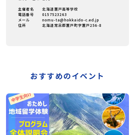
主催者名
北海道置戸高等学校
電話番号
0157523263
メール
nomu-ta@hokkaido-c.ed.jp
住所
北海道常呂郡置戸町字置戸256-8
おすすめのイベント