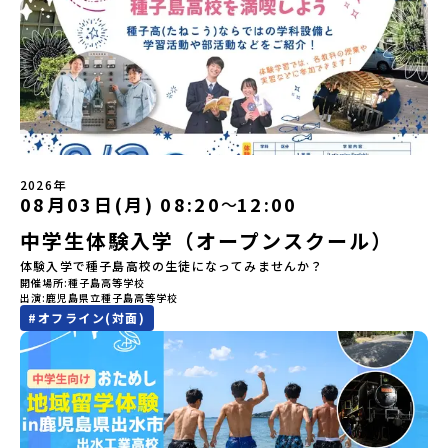
のうち、人間にとって大切な役割を持っているものを「カムイ」と
12：00まで疑問も不安もワクワクに変える！「おためし地域留学」
-------------------＼返還不要・3年間最大72万／💡北海道の高校留
呼んでいます。いつも自分たちを見守ってくれているもの、例え
ステップアップ説明会プログラムの内容を詳しく知りたい方や、お
学に【毎月2万円】の給付型奨学金～夢に向かって一歩踏み出す、あ
ば、身近な動植物や、暮らしに欠かせない火、水、風、そして雄大
申し込みを迷われている方向けにZoomでのオンライン配信を行い
なたの未来を応援！～ 詳細・条件はこちらから------------------
な山や川などもすべて「カムイ」です。この文化と精神性をテーマ
ます。知りたい情報のレベルに合わせて、以下の2つのステップをご
--------------------------ーーーーーーーーーーーーーーーーーー
にした大人気マンガ「ゴールデンカムイ」は、累計3000万部以上販
活用ください。【STEP 1】全体オンライン説明会〜まずは「おため
ーーーーーーーーーーーーーー＜体験費・宿泊費が無料！＞民間ロ
売され、2026年3月に映画の続編も公開されるなど注目を集めてい
し地域留学」を知りたい方へ〜日本全国20以上の地域から選んで参
ケットの打ち上げ成功で話題になった町！ 北海道の「宇宙版シリコ
ます。今回は、平取町の中でもアイヌ文化に触れることのできる
加できる「おためし地域留学」の全体像や魅力について、説明会を
ンバレー」を目指す大樹町で、最先端テクノロジーとどこまでも続
「二風谷（にぶたに）コタン」へ出発！アイヌの家や暮らし、食な
開催しました。中学生一人での参加にあたり、保護者様が特に気に
く大自然を肌で感じてみませんか？「地元以外の地域の暮らしが気
どを体感することができます。ぜひ現地で味わってみてください
なる「安全面」や「事務局のサポート体制」についても詳しく解説
になる。いつか留学してみたい！」「自分の進学や将来の可能性を
🎵（写真撮影：志鎌康平）未来の自分をイメージする。地元の高校
しています。ぜひ、ご自宅からお気軽にご視聴ください。▶︎ [アーカ
もっとひらきたい！ 」「自然が好きでもっと触れてあそびたい！」
2026年
生との特別な交流この旅の大きな魅力は、地元の「平取高校」の先
イブ動画を視聴する]YouTube：
そんな中学生のみなさんにおすすめ！「おためし地域留学体験」
08月03日(月) 08:20
12:00
〜
輩たちと過ごす時間です。 ただ校舎を眺める見学ではありません。
https://youtu.be/Yt8nd04aNgA?
は、日本全国約200の高校と連携し、地域の枠を超えて学校生活を送
高校生が自ら企画したアクティビティを通じて、年の近い先輩たち
中学生体験入学（オープンスクール）
si=e5erbspvwz5O8_uF【STEP 2】有田町プログラム説明会〜
る「地域みらい留学」をプチ体験できるプログラムです。はじめて
と本音で交流することができます。魅力的な大人たちと対話をしな
「有田町」の内容を具体的に深掘りしたい方へ〜全体説明を聞いた
のひとり旅でも安心！現地でもスタッフがしっかりとサポートいた
体験入学で種子島高校の生徒になってみませんか？
がら町の歴史や「生き方」を学ぶことができ、大充実の2泊3日にな
うえで、「有田町では具体的に何をするの？」「どんな町なの？」
します。今回のフィールドは「北海道 大樹町（たいきちょう）」北
開催場所
種子島高等学校
ること間違いなし！そんなユニークな魅力がたっぷりつまった北海
という疑問にお答えする説明会です。有田町ならではの豊かな文化
海道の東部、十勝の南部に位置する大樹町（たいきちょう）。西に
出演
鹿児島県立種子島高等学校
道平取町へ、人生の可能性をひらく特別な旅に出発しませんか？体
や、2泊3日のプログラムの中身をたっぷりとお伝えします。日
日高山脈（ひだかさんみゃく）が連なり、東は太平洋に面した自然
#
オフライン(対面)
験のおすすめポイント体験プログラム内容（予定）＜1日目＞
時： 5月11日(月) 19：00〜19：40内 容： 有田町ってどんなとこ
豊かな町です。酪農を主体とした農業や漁業、林業が盛んであると
（PM）「オリエンテーション・自己紹介ワーク」「高校生企画①-
ろ？、プログラム詳細解説、質疑応答お申し込み：https://c-
同時に、「宇宙に一番近い町」として航空宇宙産業の誘致を進める
遊び編-」 -平取高校生と仲を深める「びらとりの歴史・文化を知
mirai.jp/events/068058お気軽にどうぞ！「はじめての一人旅だ
ユニークな顔を持っています 。見上げるほど大きな山々が連なる
る！アイヌ文化フィールドワーク」 -アイヌ文化博物館でアイヌ文
けど大丈夫？」「どんな体験ができるの？」そんな保護者様の不安
「日高山脈（ひだかさんみゃく）」の絶景！牛たちがのんびりと過
化を理解する -アイヌ伝統文化を感じるアクティビティ「1日を振
や、中学生のみなさんの素朴な疑問にスタッフが直接お答えしま
ごす放牧地や、海が見える珍しい温泉。日本一の清流に選ばれたこ
り返るーみんなで体験シェア」＜2日目＞（AM）「平取高校見学・
す。チャットでの質問も可能ですので、ぜひご自宅からリラックス
ともある「歴舟川（れきふねがわ）」。 他の地域では見ることので
寮見学」 -平取高校の特徴を知る学校体験 -在校生との対話「高
してご参加ください。▼お申し込み前に必ずご確認ください・参加
きない圧倒的スケールの自然と、新しい産業が交差する瞬間を肌で