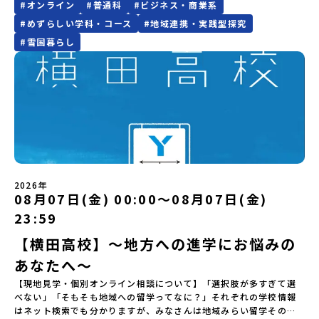
#
オンライン
#
普通科
#
ビジネス・商業系
Zoomでのオンライン配信を行います。知りたい情報のレベルに合
たかさまで伝わるのが三戸高校の魅力です。はじめて地域みらい留
合、以下のルールに沿って対応させていただきます。ご了承くださ
流釣り体験」 -1万年前の縄文文化に触れる -渓流釣りで自然を満
ある若者にあふれる持続可能な地域・社会をつくる」というビジョ
わせて、以下の2つのステップをご活用ください。【STEP 1】全体
学を知った方にもわかりやすく、学校の特色、学び、暮らし、地域
#
めずらしい学科・コース
#
地域連携・実践型探究
い。プログラム開催日の前日＜8月2日＞から、【キャンセルのご連
喫（PM）「地引網体験」 -地元の方との交流「自由時間：海の公
ンを掲げ、2017年3月に島根県に設立した教育事業団体です。日本
オンライン説明会（アーカイブ動画を公開中！）〜まずは「おため
との関わり方をまとめてご紹介します。「まずは全体を知りたい」
絡日：お支払いいただく旅行代金】・21日目にあたる日以前：無
園で高校生とあそぶ！かたる！」 -高校生との交流「みんなで
全国約200の高校と連携しながら、中学卒業後に地域の枠を越えて生
#
雪国暮らし
し地域留学」を知りたい方へ〜日本全国20以上の地域から選んで参
という中学生・保護者の方におすすめです。※各回定員は3組までで
料・20日目-8日目：20％・7日目-2日目：30％・プログラム開始日
BBQ・花火大会」 -さらにまちの人たちと交流＜3日目＞（AM）
徒一人ひとりの夢や価値観に合った地域・学校で1〜3年間過ごすこ
加できる「おためし地域留学」の全体像や魅力について、説明会を
す。※時間変更のご希望や、「学習面を中心に聞きたい」「地域と
の前日：40％・プログラム開始日当日：50％・ご連絡無しでの不参
「3日間の振り返りワーク」 -みんなで振り返り対話（PM） 13：
とができるシステム「地域みらい留学」をはじめとした、教育事業
開催しました。中学生一人での参加にあたり、保護者様が特に気に
の関わりを詳しく知りたい」などがありましたら、以下問い合わせ
加またはプログラム開始後の解除：100％・催行中止について天候な
00 解散 (中標津空港 13：30頃到着)※14：50 中標津空港発 (羽田
や地域活性モデルをつくり続けています。名 称：一般財団法人地
なる「安全面」や「事務局のサポート体制」についても詳しく解説
先までお気軽にご連絡ください。問い合わせ先
どの状況等によって開催を見合わせる可能性があります。その場合
空港16：45着)便を利用する想定※天候の状況や参加人数によってプ
域・教育魅力化プラットフォーム設 立：2017年3月代表者：岩本
しています。ぜひ、ご自宅からお気軽にご視聴ください。🎬 [アーカ
♪~~~~~♪~~~~~♪~~~~~~~~~三戸高校コーディネーター村田 修
は原則、開催日1週間前までにご連絡いたします。又、最少催行人数
ログラムを変更する場合がございます。参加概要【開催場所】北海
悠所在地：〒690-0842 島根県松江市東本町二丁目25-6 みらい
イブ動画を視聴する]YouTube：
子 むらた しゅうこ〒039-0198青森県三戸郡三戸町大字在府小路町
に達しなかった場合は、開催日3週間前までに催行中止の旨をメール
道標津町【実施日程】8月4日（火）〜 8月6日（木）※参加が確定し
BASE2階 その他所在地公式HP：http://c-platform.or.jp/お問い
https://youtu.be/Yt8nd04aNgA?si=e5erbspvwz5O8_uF
４３℡ 0179-20-1157(代表)✉
にてご連絡いたします。・よくあるご質問その他、よくあるご質問
た方には7月10日(金) 18：30～20：00に「参加者向け事前オンラ
合わせ先担当：小川・小原E-mail：info@miratabi.jp「おためし
【STEP 2】プログラム説明会〜「八幡平市」の内容をもっと知りし
shuko.murata0109@gmail.comURL
についてはこちらをご確認ください。運営団体について＜プログラ
イン研修」をご案内する予定です。必ず参加をお願いします。【集合
地域留学体験」のプログラム開催情報を公式LINEにて配信中！ぜひ
たい方へ〜全体説明を聞いたうえで、「プログラムで何をする
https://sites.google.com/view/muratashuko♪~~~~~♪~~~~~
ム主催：一般財団法人地域・教育魅力化プラットフォーム＞「意志
場所・時間】中標津空港 8月4日(火) 14：30 集合【解散場所・時
ご登録ください♪地域みらい留学公式LINE
の？」「どんなまちなの？」という疑問にお答えする詳細配信で
ある若者にあふれる持続可能な地域・社会をつくる」というビジョ
間】中標津空港 8月6日(木) 13：30 解散【対象】中学2年生、中学3
す。2泊3日のプログラムの中身をお伝えします。日時：6月10日(水)
2026年
ンを掲げ、2017年3月に島根県に設立した教育事業団体です。日本
年生【宿泊先】民宿 船長の家※1室に複数(同性2～4名程度)で宿泊
08月07日(金) 00:00〜08月07日(金)
19：00〜20：00内容：どんなところ？プログラム詳細解説、質疑
全国約200の高校と連携しながら、中学卒業後に地域の枠を越えて生
いただく予定です。【旅行代金】無料※旅行代金に含まれる費用の
応答紹介地域：鹿児島県出水市・出水工業高校/北海道標津町/岩手
徒一人ひとりの夢や価値観に合った地域・学校で1〜3年間過ごすこ
うち、以下の内容が無料となります：・宿泊費（2泊分）・プログラ
23:59
県八幡平市/愛媛県鬼北町＊4つの地域のプログラムを1時間でぎゅっ
とができるシステム「地域みらい留学」をはじめとした、教育事業
ム内のアクティビティ・体験費用・一部の食事代*以下の費用は参加
とお届けします。お申し込み：https://c-
【横田高校】～地方への進学にお悩みの
や地域活性モデルをつくり続けています。名 称：一般財団法人地
者のご負担となります・集合場所までの往復交通費・お土産代や自
mirai.jp/events/064069お気軽にどうぞ！「はじめての一人旅だ
域・教育魅力化プラットフォーム設 立：2017年3月代表者：岩本
由時間の個人飲食費などの個人的費用【募集人数】最大10名（お申
あなたへ～
けど大丈夫？」「どんな体験ができるの？」そんな保護者様の不安
悠所在地：〒690-0842 島根県松江市東本町二丁目25-6 みらい
し込み多数の場合は抽選の上決定）【参加者決定】お申し込み多数
や、中学生のみなさんの素朴な疑問にスタッフが直接お答えしま
BASE2階公式HP：http://c-platform.or.jp/お問い合わせ先担
の場合は、締め切り後1週間を目途に当落結果をご連絡いたします。
【現地見学・個別オンライン相談について】「選択肢が多すぎて選
す。チャットでの質問も可能ですので、ぜひご自宅からリラックス
当：小川・小原E-mail：info@miratabi.jp「おためし地域留学体
【申し込み受付期間】6月8日(月)12：00 から 6月22日(月) 12：00
べない」「そもそも地域への留学ってなに？」それぞれの学校情報
してご参加ください。▼お申し込み前に必ずご確認ください・参加
験」のプログラム開催情報を公式LINEにて配信中！ぜひご登録くだ
まで疑問も不安もワクワクに変える！「おためし地域留学」ステッ
はネット検索でも分かりますが、みなさんは地域みらい留学そのも
規約への同意プログラムへの参加申し込みいただく前に、「お申し