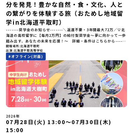
分を発見！豊かな自然・食・文化、人と
会える場所です。そんな歴史・文化が豊かな佐賀県有田町で実際に
町を歩きながら学ぶフィールドワークをしたり、有田焼づくりに関
の繋がりを体験する旅（おためし地域留
わる職人、町で暮らすプロデザイナー、地元の高校で学ぶ生徒など
と交流しながら「伝統的なものづくり」や「未来のデザイン」を一
学in北海道平取町）
緒に探求できます。ただ体験するだけじゃなくて、 “どうしてこの形
-------奨学金のお知らせ-------＼返還不要・3年間最大72万／💡北
なんだろう？” “自分だったらどんなデザインにする？” そんなふう
海道の高校留学に【毎月2万円】の給付型奨学金～夢に向かって一歩
に考える時間も、このプログラムの大切なポイントです。ここで出
踏み出す、あなたの未来を応援！～ 詳細・条件はこちらから------
会う人や体験が、自分の「好き」や「未来」につながるかもしれま
開催場所
北海道平取町
---------------------------＜体験費・宿泊費が無料＞累計3,000万
せん。この町でしかできない、ちょっと特別な体験を、ぜひ楽しん
出演
北海道平取高等学校
部以上販売された大人気マンガ「ゴールデンカムイ」の実写版映画
でみませんか？体験のおすすめポイント体験プログラム内容（予
#
オフライン(対面)
に登場する町！北海道の「アイヌ文化継承の地」で自然や食を体験
定）＜１日目＞（PM）「オリエンテーション・自己紹介ワーク」
してみませんか？「地元以外の地域の暮らしが気になる。いつか留
「有田工業高校見学」 -陶芸技術をまなぶ！「セラミック科」のま
学してみたい！」「アイヌ文化の歴史や、マンガに登場する世界を
なび場を体験 -デザインセンスをまなぶ！「デザイン科」のまなび
自分の手で探求したい！」「自然が好きでもっと触れてあそびた
場を体験「フィールドワーク」 -有田の歴史ある名所巡り -有田
い！」そんな中学生のみなさんにおすすめ！「おためし地域留学体
の歴史的な町並みを体感する「有田焼絵付けアクティビティ」 -職
験」は、日本全国約200の高校と連携し、地域の枠を超えて学校生活
人さんからまなぶ！有田焼伝統の「絵付け」体験ワークショップ
を送る「地域みらい留学」をプチ体験できるプログラムです。はじ
（協力：clay studio）「みんなで楽しもう！BBQ」 -BBQづく
めてのひとり旅でも安心！現地でもスタッフがしっかりとサポート
り -仲間や地元の高校生、町の大人たちと交流・対話＜２日目＞
いたします。今回のフィールドは「北海道平取町（びらとりちょ
（AM）「1日目の振り返り」「ワークショップ」 -ゲスト講師によ
う）」北海道の南に位置する平取町（びらとりちょう）。壮大な自
るワークショプ「全体の振り返りワーク」 -みんなで振り返り対話
然と「アイヌ文化」が継承されている町として広く知られていま
（PM）「ランチ/お土産タイム」解散※天候の状況や参加人数によ
2026年
す。町名の「平取（びらとり）」は、アイヌ語「ピラ・ウトゥル」
07月28日(火) 13:00〜07月30日(木)
ってプログラムを変更する場合がございます。参加概要【開催場
（崖の間を意味）という言葉から名付けられました。見上げるほど
所】佐賀県 有田町（ありたちょう）【実施日程】7月4日（土）〜7
15:00
大きな山々が連なる「幌尻岳（ぽろしりだけ）」の景色は絶景！日
月5日（日）※参加が確定した方には6月5日（金） 18:30～20:00に