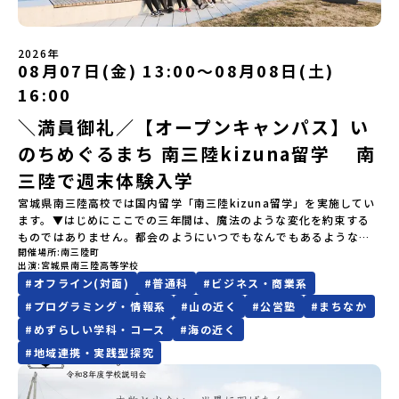
確定した方には7月9日(木) 18:30～20：00に 「参加者向け事前オ
ールアドレスの変更をご希望の場合は下記の地域みらい留学公式
すすめの一つです。生徒たちが地元の素材を活かしたメニュー開発
なくなった場合について参加決定後の参加お取り消しはご遠慮下さ
ンラインセッション」をご案内する予定です。【集合場所・時間】
LINEよりご連絡をお願いします。※受信制限設定をしていると、通
を行い、町内の学校給食に「標高給食DAY」としてオリジナル給食
い。やむを得ないお取り消しの場合はお早めに事務局までご連絡く
盛岡駅 8月3日(月)12:00 集合【解散場所・時間】盛岡駅 8月5日(水)
知メールをお受け取りいただけません。その場合は、
を提供しています。地域のイベントにも出展して広く地元の方へ届
ださい。・キャンセルポリシーやむを得ない参加お取り消しの場
14:30 解散【対象】中学2年生、中学3年生【宿泊先】ペンションき
2026年
「@miratabi.jp」からのメールを受信できるよう設定をお願いいた
ける活動を行っています。今回のプログラムでは、この取り組みを
合、以下のルールに沿って対応させていただきます。ご了承くださ
08月07日(金) 13:00〜08月08日(土)
らく※1室に複数(同性2～4名程度)で宿泊いただく予定です。【旅行
します。※結果に関する個別のお問合せにはお答えしておりません
行う高校生たちと一緒に夕食づくりを体験。地域の食文化と向き合
い。プログラム開催日の前日＜7月27日＞から、【キャンセルのご連
代金】無料※旅行代金に含まれる費用のうち、以下の内容が無料と
ので、ご了承ください。・お申し込みについてお申込はお一人様1回
っている先輩から直接話を聞くことができます🎵先輩たちとの交流
16:00
絡日：お支払いいただく旅行代金】・21日目にあたる日以前：無
なります：・宿泊費（2泊分）・プログラム内のアクティビティ・体
限りです。PC・スマートフォンからお申込ください。申込後の内容
は、きっと「未来へのヒント」が見つかるきっかけになります。そ
料・20日目-8日目：20％・7日目-2日目：30％・プログラム開始日
験費用・一部の食事代*以下の費用は参加者のご負担となります・集
＼満員御礼／【オープンキャンパス】い
変更はできません。お申込時は、メールアドレスの入力間違いにご
んな他にはないスペシャルな魅力がギュッと詰まった北海道標津町
の前日：40％・プログラム開始日当日：50％・ご連絡無しでの不参
合場所までの往復交通費・お土産代や自由時間の個人飲食費などの
注意ください。・宿泊について１室に複数(同性2～4名程度)で宿泊
でアクティビティをしたり、五感で感じるフィールドワークをしな
加またはプログラム開始後の解除：100％・催行中止について天候な
のちめぐるまち 南三陸kizuna留学 南
個人的費用【募集人数】最大10名（お申し込み多数の場合は抽選の
いただく予定です。・食事アレルギー対応について個別の詳細なア
がら「雄大な自然と生き物」「伝統的な産業と人々の暮らし」の魅
どの状況等によって開催を見合わせる可能性があります。その場合
上決定）【参加者決定】お申し込み多数の場合は、締め切り後1週間
レルギー対応希望にはお応えしかねる場合がございます。対応が必
力に触れ一緒に探求しませんか？体験のおすすめポイント体験プロ
三陸で週末体験入学
は原則、開催日1週間前までにご連絡いたします。又、最少催行人数
を目途に当落結果をご連絡いたします。【申し込み締切】6月8日
要な場合は必ず事前にご相談ください。・参加取消や急遽参加でき
グラム内容（予定）＜１日目＞（PM）「オリエンテーション・自己
に達しなかった場合は、開催日3週間前までに催行中止の旨をメール
宮城県南三陸高校では国内留学「南三陸kizuna留学」を実施してい
(月)12：00 から 6月22日(月) 12：00まで疑問も不安もワクワクに
なくなった場合について参加決定後の参加お取り消しはご遠慮下さ
紹介ワーク」「サーモン科学館見学」 -「鮭の聖地・しべつ」の歴
にてご連絡いたします。・よくあるご質問その他、よくあるご質問
ます。▼はじめにここでの三年間は、魔法のような変化を約束する
変える！「おためし地域留学」ステップアップ説明会プログラムの
い。やむを得ないお取り消しの場合はお早めに事務局までご連絡く
史や成り立ちを知る「夕食」 -高校生も一緒にみんなで夕食「1日
についてはこちらをご確認ください。運営団体について＜プログラ
ものではありません。都会のようにいつでもなんでもあるような便
内容を詳しく知りたい方や、お申し込みを迷われている方向けに
ださい。・キャンセルポリシーやむを得ない参加お取り消しの場
目の振り返り会」＜2日目＞（AM）「 ポー川史跡公園散策または渓
ム主催：一般財団法人地域・教育魅力化プラットフォーム＞「意志
開催場所
南三陸町
利さではないし、冬の寒さは少し厳しいかもしれません。何かにチ
Zoomでのオンライン配信を行います。知りたい情報のレベルに合
合、以下のルールに沿って対応させていただきます。ご了承くださ
流釣り体験」 -1万年前の縄文文化に触れる -渓流釣りで自然を満
ある若者にあふれる持続可能な地域・社会をつくる」というビジョ
出演
宮城県南三陸高等学校
ャレンジしようと思えば、壁にぶつかることだってあるはずです。
わせて、以下の2つのステップをご活用ください。【STEP 1】全体
い。プログラム開催日の前日＜8月2日＞から、【キャンセルのご連
喫（PM）「地引網体験」 -地元の方との交流「自由時間：海の公
ンを掲げ、2017年3月に島根県に設立した教育事業団体です。日本
#
オフライン(対面)
#
普通科
#
ビジネス・商業系
正直に言えば、ここは至れり尽くせりの環境ではありません。学校
オンライン説明会（アーカイブ動画を公開中！）〜まずは「おため
絡日：お支払いいただく旅行代金】・21日目にあたる日以前：無
園で高校生とあそぶ！かたる！」 -高校生との交流「みんなで
全国約200の高校と連携しながら、中学卒業後に地域の枠を越えて生
のなかでも、学びのフィールドとなる南三陸町でも、日々試行錯誤
し地域留学」を知りたい方へ〜日本全国20以上の地域から選んで参
#
プログラミング・情報系
#
山の近く
#
公営塾
#
まちなか
料・20日目-8日目：20％・7日目-2日目：30％・プログラム開始日
BBQ・花火大会」 -さらにまちの人たちと交流＜3日目＞（AM）
徒一人ひとりの夢や価値観に合った地域・学校で1〜3年間過ごすこ
が続いています。それでも、私たちは知っています。この「ままなら
加できる「おためし地域留学」の全体像や魅力について、説明会を
の前日：40％・プログラム開始日当日：50％・ご連絡無しでの不参
「3日間の振り返りワーク」 -みんなで振り返り対話（PM） 13：
#
めずらしい学科・コース
#
海の近く
とができるシステム「地域みらい留学」をはじめとした、教育事業
なさ」と向き合った時間が、人をいちばん強くすることを。 ここで
開催しました。中学生一人での参加にあたり、保護者様が特に気に
加またはプログラム開始後の解除：100％・催行中止について天候な
00 解散 (中標津空港 13：30頃到着)※14：50 中標津空港発 (羽田
や地域活性モデルをつくり続けています。名 称：一般財団法人地
#
地域連携・実践型探究
はあなたを、一人の新たな町民として迎えます。 お客様ではなく、
なる「安全面」や「事務局のサポート体制」についても詳しく解説
どの状況等によって開催を見合わせる可能性があります。その場合
空港16：45着)便を利用する想定※天候の状況や参加人数によってプ
域・教育魅力化プラットフォーム設 立：2017年3月代表者：岩本
この町の未来を一緒につくり、魅力的にしていく仲間として、君を
しています。ぜひ、ご自宅からお気軽にご視聴ください。🎬 [アーカ
は原則、開催日1週間前までにご連絡いたします。又、最少催行人数
ログラムを変更する場合がございます。参加概要【開催場所】北海
悠所在地：〒690-0842 島根県松江市東本町二丁目25-6 みらい
待っています。▼週末体験入学でお伝えすること(昨年度の例)・留学
イブ動画を視聴する]YouTube：
に達しなかった場合は、開催日3週間前までに催行中止の旨をメール
道標津町【実施日程】8月4日（火）〜 8月6日（木）※参加が確定し
BASE2階 その他所在地公式HP：http://c-platform.or.jp/お問い