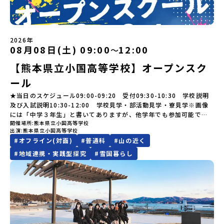
す。チャットでの質問も可能ですので、ぜひご自宅からリラックス
は？今回のプログラムを一緒に過ごしてくれる高校生は「平舘（た
の場合は原則、開催日1週間前までにご連絡いたします。又、最少催
https://youtu.be/Yt8nd04aNgA?si=e5erbspvwz5O8_uF
らしが気になる。いつか留学してみたい！」「大自然と生き物が好
してご参加ください。▼お申し込み前に必ずご確認ください・参加
いらだて）高校」の生徒たち。この高校の特徴は「地域と一体にな
行人数に達しなかった場合は、開催日3週間前までに催行中止の旨を
【STEP 2】出水市・出水工業高校プログラム説明会〜「出水市・出
き！興味がある！」「自分の進学や将来の可能性をもっとひらきた
規約への同意プログラムへの参加申し込みいただく前に、「お申し
った探究教育」と「自分で考えて動くチカラを大切にしている」こ
メールにてご連絡いたします。・よくあるご質問その他、よくある
水工業高校」の内容を具体的に深掘りしたい方へ〜全体説明を聞い
い！」そんな中学生のみなさんにおすすめ！「おためし地域留学体
込みに関する各規約」への同意が必須となります。ご確認くださ
と。地元の地熱発電や観光などの産業や文化のテーマで、生徒たち
ご質問についてはこちらをご確認ください。運営団体について＜プ
たうえで、「出水市では具体的に何をするの？」「どんな町な
験」は、日本全国約200の高校と連携し、地域の枠を超えて学校生活
い。・抽選による参加者決定についてお申込みいただいた方の中か
2026年
自身が「探究プロジェクト」を企画し取り組むユニークな高校で
ログラム主催：一般財団法人地域・教育魅力化プラットフォーム＞
の？」という疑問にお答えする説明会です。出水市ならではの豊か
を送る「地域みらい留学」をプチ体験できるプログラムです。はじ
08月08日(土) 09:00
12:00
ら抽選の上、締め切り日から1週間を目途に、お申し込み時に記入い
〜
す。机の上で勉強するだけではない、実践的な探究やフィールドワ
「意志ある若者にあふれる持続可能な地域・社会をつくる」という
な文化や、2泊3日のプログラムの中身をたっぷりとお伝えします。
めてのひとり旅でも安心！現地でもスタッフがしっかりとサポート
ただいたメールアドレス宛に「当選／落選メール」をお送りいたし
ークを楽しむことができます。今回は、そんなエネルギッシュに活
ビジョンを掲げ、2017年3月に島根県に設立した教育事業団体で
【熊本県立小国高等学校】オープンスク
日 時： 6月9日日(水)19:00-19:45内 容： 出水市ってどんなとこ
いたします。今回のフィールドは「北海道 標津町（しべつちょ
ます。当選者は、メールに記載された「当選確認フォーム」に３日
躍する高校生と一緒に交流したり対話をしながら、町の文化・料理
す。日本全国約200の高校と連携しながら、中学卒業後に地域の枠を
ろ？プログラム詳細解説、質疑応答お申し込み：https://c-
う）」北海道の東に位置する標津町（しべつちょう）は人口 約
以内に回答いただき、確認フォームの提出をもって参加確定とさせ
ール
を楽しみ、高校での活動のイメージをもつことができる絶好の機
越えて生徒一人ひとりの夢や価値観に合った地域・学校で1〜3年間
mirai.jp/events/091247お気軽にどうぞ！「はじめての一人旅だ
4,600人の町。東の水平線の奥に見えるのは北方領土の国後島（くな
ていただきます。当選確認フォームの期日までにご回答いただけな
会！この地域でしか味わえない豊かな体験をぜひ楽しんでください
過ごすことができるシステム「地域みらい留学」をはじめとした、
けど大丈夫？」「どんな体験ができるの？」そんな保護者様の不安
しりとう）、西には世界遺産に認定されている秘境・知床半島（し
★当日のスケジュール09:00-09:20 受付09:30-10:30 学校説明
い場合は、当選を取り消しとさせていただきます。当選取り消しが
🎵体験のおすすめポイント体験プログラム内容（予定）＜1日目＞
教育事業や地域活性モデルをつくり続けています。名 称：一般財
や、中学生のみなさんの素朴な疑問にスタッフが直接お答えしま
れとこはんとう）、鶴や白鳥など珍しい野鳥の宝庫である野付半島
及び入試説明10:30-12:00 学校見学・部活動見学・寮見学※画像
あった場合は、繰り上げ当選者へご連絡させていただきます。登録
（PM）「オリエンテーション」「地熱染色・発電所見学」 -八幡
団法人地域・教育魅力化プラットフォーム設 立：2017年3月代表
す。チャットでの質問も可能ですので、ぜひご自宅からリラックス
（のつけはんとう）をながめることができ、ミルクの里の牧草地が
には「中学３年生」と書いてありますが、他学年でも参加可能で
メールアドレスの変更をご希望の場合は下記の地域みらい留学公式
平市の自然を知る -地球のチカラを使ったアートづくり「ペンショ
者：岩本 悠所在地：〒690-0842 島根県松江市東本町二丁目25-6
してご参加ください。▼お申し込み前に必ずご確認ください・参加
広がる牛の酪農（らくのう）もさかんで、海と緑と川の自然と生き
開催場所
熊本県立小国高等学校
す！
LINEよりご連絡をお願いします。※受信制限設定をしていると、通
ンで夕食」「1日目の振り返り」「星空観察」※希望者＜2日目＞
みらいBASE2階 その他所在地公式HP：http://c-platform.or.jp/
出演
熊本県立小国高等学校
規約への同意プログラムへの参加申し込みいただく前に、「お申し
物が豊かな町です！標津町はさらに「鮭（さけ）の聖地」としても
知メールをお受け取りいただけません。その場合は、
（AM）「平舘（たいらだて）高校見学」 -高校生活をイメージし
お問い合わせ先担当：小川・小原E-mail：info@miratabi.jp「お
#
オフライン(対面)
#
普通科
#
山の近く
込みに関する各規約」への同意が必須となります。ご確認くださ
有名。江戸時代には将軍家にも贈られたほどで、今では「日本遺
「@miratabi.jp」からのメールを受信できるよう設定をお願いいた
よう「郷土料理・BBQ」 -高校生・地元の方と交流を深める
ためし地域留学体験」のプログラム開催情報を公式LINEにて配信
い。・抽選による参加者決定についてお申込みいただいた方の中か
産」に登録されています。一万年前から続く伝統的な「鮭」の産業
します。※結果に関する個別のお問合せにはお答えしておりません
#
地域連携・実践型探究
#
雪国暮らし
（PM）「“八幡平市”体感ワークショップ」 -あけびづるで表札づく
中！ぜひご登録ください♪地域みらい留学公式LINE
ら抽選の上、締め切り日から1週間を目途に、お申し込み時に記入い
とともに人々の豊かな暮らしがあります。一万年前の縄文時代か
ので、ご了承ください。・お申し込みについてお申込はお一人様1回
り -学校周辺散策「ペンションで夕食」「2日目の振り返り」 -みん
ただいたメールアドレス宛に「当選／落選メール」をお送りいたし
ら、人々の間で大切に守り受け継がれ、厳しい大自然と向き合い、
限りです。PC・スマートフォンからお申込ください。申込後の内容
なで振り返り対話＜3日目＞（AM）「大更駅複合施設の見学」「振
ます。当選者は、メールに記載された「当選確認フォーム」に3日以
山・海・川がもたらす恵みに深く感謝しながら生きていく姿勢は今
変更はできません。お申込時は、メールアドレスの入力間違いにご
り返りワークショップ」 -個人での振り返り -グループでの振り
内に回答いただき、確認フォームの提出をもって参加確定とさせて
も息づく「命の循環」です。日本遺産にも認定されている「サケ」
注意ください。・宿泊について１室に複数(同性2～4名程度)で宿泊
返り「お土産・昼食」（PM） 解散 ※天候の状況や参加人数によっ
いただきます。当選確認フォームの期日までにご回答いただけない
の伝統産業や、雄大な知床の裾野で命を育む酪農の歴史など、自然
いただく予定です。・食事アレルギー対応について個別の詳細なア
てプログラムを変更する場合がございます。参加概要【開催場所】
場合は、当選を取り消しとさせていただきます。当選取り消しがあ
の営みの一部として共生してきた風土が存在します。標津高校で
レルギー対応希望にはお応えしかねる場合がございます。対応が必
岩手県八幡平市【実施日程】8月3日（月）〜8月5日（水）※参加が
った場合は、繰り上げ当選者へご連絡させていただきます。登録メ
は、地域と連携して「食」を考える「フードデザイン」の授業がお
要な場合は必ず事前にご相談ください。・参加取消や急遽参加でき