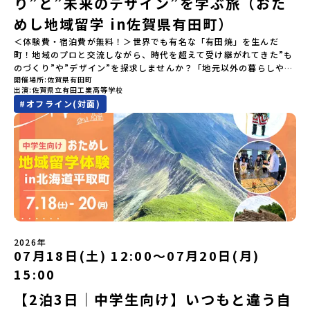
り”と”未来のデザイン”を学ぶ旅（おた
さいね😊▶︎全体説明会のアーカイブはこちら（アーカイブを視聴す
る）YouTube：https://youtu.be/Yt8nd04aNgA?
めし地域留学 in佐賀県有田町）
si=e5erbspvwz5O8_uF【アーカイブ内容】・おためし地域留学の
＜体験費・宿泊費が無料！＞世界でも有名な「有田焼」を生んだ
魅力・メリット・2026年度、日本全国20以上の対象地域について・
町！地域のプロと交流しながら、時代を超えて受け継がれてきた”も
安心のサポート体制・質疑応答※各地域の詳細なプログラムは、以
のづくり”や”デザイン”を探求しませんか？「地元以外の暮らしや文
下の【STEP2】個別説明会にて紹介しています。ーーーーーーーー
開催場所
佐賀県有田町
化が気になる。いつか留学してみたい！」「豊かな自然と伝統文
ーーーーーーーーーーーーーーーー💡疑問も不安もワクワクに変え
出演
佐賀県立有田工業高等学校
化、町並みに興味がある！」「ものづくりやきれいなデザインが好
る！2つのステップ知りたいことに合わせて、2つの説明会をご活用
#
オフライン(対面)
き！」そんな中学生のみなさんにおすすめ！「おためし地域留学体
ください！【STEP1】全体オンライン説明会の視聴（☆上の動画で
験」は、日本全国約200の高校と連携し、地域の枠を超えて学校生活
いつでも視聴可能です） 〜まずは「おためし地域留学」を知りたい
を送る「地域みらい留学」をプチ体験できるプログラムです。はじ
方へ〜プログラムの全体像や魅力、サポート体制について解説しま
めてのひとり旅でも安心！現地でもスタッフがしっかりとサポート
す。 【STEP2】個別プログラム説明会（☆順次ページを公開しま
いたします。今回のフィールドは「佐賀県有田町（ありたちょ
す）〜「地域別のプログラム」を具体的に知りたい方へ〜 「現地で
う）」佐賀県の西部にある有田町は、江戸時代から400年以上続く
は何をするの？」という疑問にお答えする説明会です。その場所な
「窯業（ようぎょう）」の町。 窯（かま）で粘土を焼いてつくるも
らではのプログラムをたっぷりお伝えします！🚩現在公開中の個別
のづくりが、この町の文化として今も受け継がれています。世界で
説明会はこちらから（順次公開予定）【5/7(木)】北海道平取町
も知られる「有田焼」は、この窯業の中から生まれました。長い歴
【5/8(金)】熊本県芦北町▼おためし地域留学の情報▼おためし地域
史の中で積み重ねられてきた技術や工夫、そして“つくる人の想
留学の情報紹介ページ👉【こちらをクリック】「おためし地域留学
い”が、この町には残っています。また、文化施設が「日本遺産」や
体験」のプログラム開催情報を公式LINEにて配信中！ぜひご登録く
2026年
「日本の20世紀遺産」に認定されるなど日本を代表する伝統工芸の
07月18日(土) 12:00〜07月20日(月)
ださい♪気になることや不安な点は、LINEから気軽にご相談くださ
町です。さらに、有田町には「日本の棚田百選」に選ばれた「岳の
い。👉 【LINE登録はこちら】
15:00
棚田（たなだ）」や「名水百選」や「水源の森百選」に選ばれた
「竜門峡（りゅうもんきょう）」など、思わず立ち止まりたくなる
【2泊3日｜中学生向け】いつもと違う自
ような自然も広がり、歴史・文化・自然が重なり合う、“本物”に出