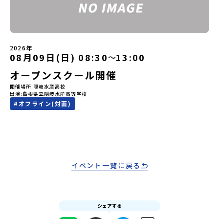
ご視聴ください。🎬 [アーカイブ動画を視聴する]YouTube：
メールアドレスの変更をご希望の場合は下記の地域みらい留学公式
https://youtu.be/Yt8nd04aNgA?si=e5erbspvwz5O8_uF
LINEよりご連絡をお願いします。※受信制限設定をしていると、通
【STEP 2】プログラム説明会〜「標津町」の内容をもっと知りした
知メールをお受け取りいただけません。その場合は、
い方へ〜全体説明を聞いたうえで、「プログラムで何をするの？」
「@miratabi.jp」からのメールを受信できるよう設定をお願いいた
「どんなまちなの？」という疑問にお答えする詳細配信です。2泊3
します。※結果に関する個別のお問合せにはお答えしておりません
2026年
日のプログラムの中身をお伝えします。日時：6月10日(水) 19：
ので、ご了承ください。・お申し込みについてお申込はお一人様1回
08月09日(日) 08:30
13:00
〜
00〜20：00内容：どんなところ？プログラム詳細解説、質疑応答紹
限りです。PC・スマートフォンからお申込ください。申込後の内容
介地域：鹿児島県出水市・出水工業高校/北海道標津町/岩手県八幡
オープンスクール開催
変更はできません。お申込時は、メールアドレスの入力間違いにご
平市/愛媛県鬼北町＊4つの地域のプログラムを1時間でぎゅっとお届
注意ください。・宿泊について１室に複数(同性2～4名程度)で宿泊
けします。お申し込み：https://c-mirai.jp/events/064069お気
開催場所
隠岐水産高校
いただく予定です。・食事アレルギー対応について個別の詳細なア
出演
島根県立隠岐水産高等学校
軽にどうぞ！「はじめての一人旅だけど大丈夫？」「どんな体験が
レルギー対応希望にはお応えしかねる場合がございます。対応が必
#
オフライン(対面)
できるの？」そんな保護者様の不安や、中学生のみなさんの素朴な
要な場合は必ず事前にご相談ください。・参加取消や急遽参加でき
疑問にスタッフが直接お答えします。チャットでの質問も可能です
なくなった場合について参加決定後の参加お取り消しはご遠慮下さ
ので、ぜひご自宅からリラックスしてご参加ください。▼お申し込
い。やむを得ないお取り消しの場合はお早めに事務局までご連絡く
み前に必ずご確認ください・参加規約への同意プログラムへの参加
ださい。・キャンセルポリシーやむを得ない参加お取り消しの場
申し込みいただく前に、「お申し込みに関する各規約」への同意が
合、以下のルールに沿って対応させていただきます。ご了承くださ
必須となります。ご確認ください。・抽選による参加者決定につい
い。プログラム開催日の前日＜8月2日＞から、【キャンセルのご連
てお申込みいただいた方の中から抽選の上、締め切り日から1週間を
イベント一覧に戻る
絡日：お支払いいただく旅行代金】・21日目にあたる日以前：無
目途に、お申し込み時に記入いただいたメールアドレス宛に「当選
料・20日目-8日目：20％・7日目-2日目：30％・プログラム開始日
／落選メール」をお送りいたします。当選者は、メールに記載され
の前日：40％・プログラム開始日当日：50％・ご連絡無しでの不参
た「当選確認フォーム」に３日以内に回答いただき、確認フォーム
加またはプログラム開始後の解除：100％・催行中止について天候な
の提出をもって参加確定とさせていただきます。当選確認フォーム
どの状況等によって開催を見合わせる可能性があります。その場合
の期日までにご回答いただけない場合は、当選を取り消しとさせて
シェアする
は原則、開催日1週間前までにご連絡いたします。又、最少催行人数
いただきます。当選取り消しがあった場合は、繰り上げ当選者へご