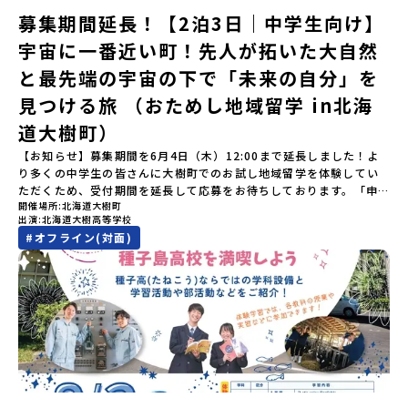
本一の広さを誇る「すずらん」が咲く花畑や、和牛がのんびりと過
「参加者向け事前オンライン研修」をご案内する予定です。必ず参
募集期間延長！【2泊3日｜中学生向け】
ごす放牧地。日本一の清流に選ばれたこともある、ヤマメやニジマ
加をお願いします。【集合場所・時間】7月4日(土) 12：00 JR有田
宇宙に一番近い町！先人が拓いた大自然
スが泳ぐ「沙流川（さるがわ）」。他の地域では見ることのできな
駅※12：00までにJR有田駅に到着する便で手配ください。【解散場
い圧倒的スケールの自然を味わうことができます。さらに、源義経
所・時間】7月5日(日) 13：00頃 JR有田駅【対象】中学2年生、中
と最先端の宇宙の下で「未来の自分」を
（みなもとのよしつね）とも縁が深いとされている地域で、義経を
学3年生【宿泊先】ありこや（佐賀県西松浦郡有田町）※地域みらい
祀った神社や公園などが存在し、アイヌ民族と日本の歴史を交差す
見つける旅 （おためし地域留学 in北海
留学生が活用している宿泊施設（シェアハウス）です。※1室1名で
る瞬間を肌で体感できる町です。北の大地で育まれた「アイヌ文
宿泊いただく予定です。 【旅行代金】無料※旅行代金に含まれる費
道大樹町）
化」とは？「アイヌ」の文化は北海道を中心とした北部周辺で、先
用のうち、以下の内容が無料となります：・宿泊費（1泊分）・プロ
住民族である「アイヌ民族」によって大切に育まれてきた文化で
グラム内のアクティビティ・体験費用・一部の食事代*以下の費用は
【お知らせ】募集期間を6月4日（木）12:00まで延長しました！よ
す。日本語とは異なる響きを持つ「アイヌ語」や、自然界のあらゆ
参加者のご負担となります・集合場所までの往復交通費・お土産代
り多くの中学生の皆さんに大樹町でのお試し地域留学を体験してい
る物に「魂」が宿ると考える「精神文化」、祭りや家庭での行事な
や自由時間の個人飲食費などの個人的費用【募集人数】最大5名（お
ただくため、受付期間を延長して応募をお待ちしております。「申
どに踊られる「古式舞踊」、独特の文様による刺繍（ししゅう）、
開催場所
北海道大樹町
申し込み多数の場合は抽選の上決定）【参加者決定】お申し込み多
し込みのタイミングを逃してしまった」という方も、この機会にぜ
木彫り等の工芸など、ユニークな文化が存在します。アイヌ文化で
出演
北海道大樹高等学校
数の場合は、締め切り後1週間を目途に当落結果をご連絡いたしま
ひ一歩踏み出してみませんか？※都合により締め切りを早める場合
は、人間のまわりに存在する生き物や自然のチカラ、暮らしの道具
#
オフライン(対面)
す。【申し込み受付期間】5月7日(木)12：00 から 5月21日(木)
がございます。お早目にご応募ください！-------------------------
のうち、人間にとって大切な役割を持っているものを「カムイ」と
12：00まで疑問も不安もワクワクに変える！「おためし地域留学」
-------------------＼返還不要・3年間最大72万／💡北海道の高校留
呼んでいます。いつも自分たちを見守ってくれているもの、例え
ステップアップ説明会プログラムの内容を詳しく知りたい方や、お
学に【毎月2万円】の給付型奨学金～夢に向かって一歩踏み出す、あ
ば、身近な動植物や、暮らしに欠かせない火、水、風、そして雄大
申し込みを迷われている方向けにZoomでのオンライン配信を行い
なたの未来を応援！～ 詳細・条件はこちらから------------------
な山や川などもすべて「カムイ」です。この文化と精神性をテーマ
ます。知りたい情報のレベルに合わせて、以下の2つのステップをご
--------------------------ーーーーーーーーーーーーーーーーーー
にした大人気マンガ「ゴールデンカムイ」は、累計3000万部以上販
活用ください。【STEP 1】全体オンライン説明会〜まずは「おため
ーーーーーーーーーーーーーー＜体験費・宿泊費が無料！＞民間ロ
売され、2026年3月に映画の続編も公開されるなど注目を集めてい
し地域留学」を知りたい方へ〜日本全国20以上の地域から選んで参
ケットの打ち上げ成功で話題になった町！ 北海道の「宇宙版シリコ
ます。今回は、平取町の中でもアイヌ文化に触れることのできる
加できる「おためし地域留学」の全体像や魅力について、説明会を
ンバレー」を目指す大樹町で、最先端テクノロジーとどこまでも続
「二風谷（にぶたに）コタン」へ出発！アイヌの家や暮らし、食な
開催しました。中学生一人での参加にあたり、保護者様が特に気に
く大自然を肌で感じてみませんか？「地元以外の地域の暮らしが気
どを体感することができます。ぜひ現地で味わってみてください
なる「安全面」や「事務局のサポート体制」についても詳しく解説
になる。いつか留学してみたい！」「自分の進学や将来の可能性を