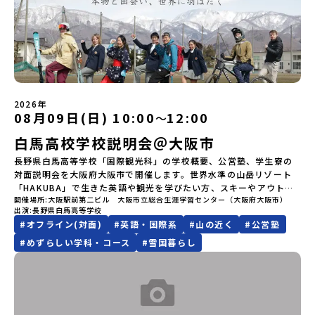
生活の拠点となる南三陸高校で授業体験・留学生の先輩たちととも
https://youtu.be/Yt8nd04aNgA?si=e5erbspvwz5O8_uF
にてご連絡いたします。・よくあるご質問その他、よくあるご質問
た方には7月10日(金) 18：30～20：00に「参加者向け事前オンラ
合わせ先担当：小川・小原E-mail：info@miratabi.jp「おためし
に旭桜寮を見学 ＆ 質問・交流の時間・学びのフィールドとなる南三
【STEP 2】プログラム説明会〜「八幡平市」の内容をもっと知りし
についてはこちらをご確認ください。運営団体について＜プログラ
イン研修」をご案内する予定です。必ず参加をお願いします。【集合
地域留学体験」のプログラム開催情報を公式LINEにて配信中！ぜひ
陸を体験・交流会本説明会は学校、町役場、コーディネーターとと
たい方へ〜全体説明を聞いたうえで、「プログラムで何をする
ム主催：一般財団法人地域・教育魅力化プラットフォーム＞「意志
場所・時間】中標津空港 8月4日(火) 14：30 集合【解散場所・時
ご登録ください♪地域みらい留学公式LINE
もに、留学生と地元生が説明役を務めてくれます。⚪︎これまでの先輩
の？」「どんなまちなの？」という疑問にお答えする詳細配信で
ある若者にあふれる持続可能な地域・社会をつくる」というビジョ
間】中標津空港 8月6日(木) 13：30 解散【対象】中学2年生、中学3
方はこんなお話をしてくれました。・進路で悩んだポイント、南三
す。2泊3日のプログラムの中身をお伝えします。日時：6月10日(水)
ンを掲げ、2017年3月に島根県に設立した教育事業団体です。日本
年生【宿泊先】民宿 船長の家※1室に複数(同性2～4名程度)で宿泊
陸に決めた理由・南三陸高校に来てみて気づいたこと、変化したこ
19：00〜20：00内容：どんなところ？プログラム詳細解説、質疑
全国約200の高校と連携しながら、中学卒業後に地域の枠を越えて生
いただく予定です。【旅行代金】無料※旅行代金に含まれる費用の
と・地元の普通が、外から見たら特別だった話・飛び込む留学生、
応答紹介地域：鹿児島県出水市・出水工業高校/北海道標津町/岩手
徒一人ひとりの夢や価値観に合った地域・学校で1〜3年間過ごすこ
うち、以下の内容が無料となります：・宿泊費（2泊分）・プログラ
迎え入れる地元生・南三陸での高校生活、実際どう？・どんな人に
県八幡平市/愛媛県鬼北町＊4つの地域のプログラムを1時間でぎゅっ
とができるシステム「地域みらい留学」をはじめとした、教育事業
ム内のアクティビティ・体験費用・一部の食事代*以下の費用は参加
2026年
おすすめ？-----はじめから強い想い、覚悟を持っていなくても、大
とお届けします。お申し込み：https://c-
08月09日(日) 10:00
12:00
〜
や地域活性モデルをつくり続けています。名 称：一般財団法人地
者のご負担となります・集合場所までの往復交通費・お土産代や自
丈夫です。 何かやってみたい。学んでみたい。挑戦したい。素直で
mirai.jp/events/064069お気軽にどうぞ！「はじめての一人旅だ
域・教育魅力化プラットフォーム設 立：2017年3月代表者：岩本
由時間の個人飲食費などの個人的費用【募集人数】最大10名（お申
小さく感じる想いでも、その一歩を、私たちは全力で応援します。
白馬高校学校説明会＠大阪市
けど大丈夫？」「どんな体験ができるの？」そんな保護者様の不安
悠所在地：〒690-0842 島根県松江市東本町二丁目25-6 みらい
し込み多数の場合は抽選の上決定）【参加者決定】お申し込み多数
○募集期間 7月28日（火）まで 原則先着ですが、定数を超えるご
や、中学生のみなさんの素朴な疑問にスタッフが直接お答えしま
BASE2階公式HP：http://c-platform.or.jp/お問い合わせ先担
の場合は、締め切り後1週間を目途に当落結果をご連絡いたします。
長野県白馬高等学校「国際観光科」の学校概要、公営塾、学生寮の
応募の場合は、3年生を優先させていただく場合がございます。※本
す。チャットでの質問も可能ですので、ぜひご自宅からリラックス
当：小川・小原E-mail：info@miratabi.jp「おためし地域留学体
【申し込み受付期間】6月8日(月)12：00 から 6月22日(月) 12：00
対面説明会を大阪府大阪市で開催します。世界水準の山岳リゾート
イベントは全国募集による留学生向けです。宮城県内の中学校に在
してご参加ください。▼お申し込み前に必ずご確認ください・参加
験」のプログラム開催情報を公式LINEにて配信中！ぜひご登録くだ
まで疑問も不安もワクワクに変える！「おためし地域留学」ステッ
「HAKUBA」で生きた英語や観光を学びたい方、スキーやアウトド
籍する方、また、宮城県内に在住する方は申し訳ございませんが参
規約への同意プログラムへの参加申し込みいただく前に、「お申し
さい♪地域みらい留学公式LINE
プアップ説明会プログラムの内容を詳しく知りたい方や、お申し込
開催場所
大阪駅前第二ビル 大阪市立総合生涯学習センター（大阪府大阪市）
アスポーツが大好きな方、山岳など白馬の大自然に親しみたい方な
加できませんのでご了承ください。なお、宮城県内から本校を受験
込みに関する各規約」への同意が必須となります。ご確認くださ
みを迷われている方向けにZoomでのオンライン配信を行います。
出演
長野県白馬高等学校
ど、興味のある方は是非ご参加ください。白馬高校は地域とともに
したい場合は南三陸高校にご連絡ください。℡０２２６－４６－３
い。・抽選による参加者決定についてお申込みいただいた方の中か
知りたい情報のレベルに合わせて、以下の2つのステップをご活用く
#
オフライン(対面)
#
英語・国際系
#
山の近く
#
公営塾
生徒の皆さんの「やってみたい」を全力でサポートします。申し込
６４３
ら抽選の上、締め切り日から1週間を目途に、お申し込み時に記入い
ださい。【STEP 1】全体オンライン説明会（アーカイブ動画を公開
みはこちらからhttps://forms.gle/q9Nj8z4yytLUkEHf6
#
めずらしい学科・コース
#
雪国暮らし
ただいたメールアドレス宛に「当選／落選メール」をお送りいたし
中！）〜まずは「おためし地域留学」を知りたい方へ〜日本全国20
ます。当選者は、メールに記載された「当選確認フォーム」に３日
以上の地域から選んで参加できる「おためし地域留学」の全体像や
以内に回答いただき、確認フォームの提出をもって参加確定とさせ
魅力について、説明会を開催しました。中学生一人での参加にあた
ていただきます。当選確認フォームの期日までにご回答いただけな
り、保護者様が特に気になる「安全面」や「事務局のサポート体
い場合は、当選を取り消しとさせていただきます。当選取り消しが
制」についても詳しく解説しています。ぜひ、ご自宅からお気軽に
あった場合は、繰り上げ当選者へご連絡させていただきます。登録