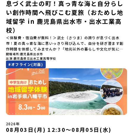
息づく武士の町！真っ青な海と自分らし
北海道平取町（びらとりちょう）【実施日程】7月18日(土)～7月20
あった場合は、繰り上げ当選者へご連絡させていただきます。登録
へと繋がっています。 「宇宙版シリコンバレー」の実現を目指し、
日(月祝)※参加が確定した方には6月3日(水) 18：30～20：00に
メールアドレスの変更をご希望の場合は下記の地域みらい留学公式
国内外の宇宙関連企業が集まる宇宙港「北海道スペースポート」の
い創作時間へ飛びこむ夏旅（おためし地
「参加者向け事前オンライン研修」をご案内する予定です。必ず参
LINEよりご連絡をお願いします。※受信制限設定をしていると、通
整備が進められています。 この未来への挑戦の精神は、民間企業に
域留学 in 鹿児島県出水市・出水工業高
加をお願いします。【集合場所・時間】7月18日(土) 12：00 新千歳
知メールをお受け取りいただけません。その場合は、
よる日本初のロケット打ち上げ成功という形で実を結び、世界有数
空港※12：00までに新千歳空港に到着する便で手配ください。【解
「@miratabi.jp」からのメールを受信できるよう設定をお願いいた
のロケット発射場の適地として全国・アジア各国からも大きな注目
校）
散場所・時間】7月20日(祝月) 15：00頃 新千歳空港※16：00以降
します。※結果に関する個別のお問合せにはお答えしておりません
を集めています 今回は、そんな大樹町の過去から未来へ繋がるフロ
に新千歳空港を出発する便で手配ください。【対象】中学2年生、中
＜体験費・宿泊費が無料！＞武士（さつま）の誇りが息づく出水
ので、ご了承ください。・お申し込みについてお申込はお一人様1回
ンティアスピリッツに触れるアクティビティへ出発！農業からロケ
学3年生【宿泊先】ゲストハウス ヤント※ドミトリータイプの2段ベ
市！夏の真っ青な海に思いっきり飛び込んで、自分を研ぎ澄ます創
限りです。PC・スマートフォンからお申込ください。申込後の内容
ットまで本物の現場を体感し、他では味わえない体験を五感をフル
ッド（1室2～4名）で宿泊いただく予定です。【旅行代金】無料※旅
作時間を体感してみませんか？「地元以外の暮らしや文化が気にな
変更はできません。お申込時は、メールアドレスの入力間違いにご
につかって楽しむことができます🎵大樹高校は、農業から宇宙まで
行代金に含まれる費用のうち、以下の内容が無料となります・宿泊
開催場所
鹿児島県出水市
る。いつか留学してみたい！」「自分の進学や将来の可能性をもっ
注意ください。・宿泊について１室に複数(同性2～4名程度)で宿泊
「町のぜんぶが教科書」！大樹高校の学びは、ただ教室の机に座っ
出演
鹿児島県立出水工業高等学校
費（2泊分）・プログラム内のアクティビティ・体験費用・一部の食
とひらきたい！」「ものづくりや工業高校に興味がある！」そんな
いただく予定です。・食事アレルギー対応について個別の詳細なア
ているだけではありません！農業や漁業から、最先端の宇宙科学ま
#
オフライン(対面)
事代※以下の費用は参加者のご負担となります・集合場所までの往
中学生のみなさんにおすすめ！「おためし地域留学」は、日本全国
レルギー対応希望にはお応えしかねる場合がございます。対応が必
で「町のぜんぶが教科書」 です。先輩たちは「地域探究」の授業
復交通費・お土産代や自由時間の個人飲食費などの個人的費用【募
約200の高校と連携し、地域の枠を超えて学校生活を送る「地域みら
要な場合は必ず事前にご相談ください。・参加取消や急遽参加でき
や、放課後の「地域探究サークル」を通して、学校の外へどんどん
集人数】最大10名（お申し込み多数の場合は抽選の上決定）【参加
い留学」をプチ体験できるプログラムです。はじめてのひとり旅で
なくなった場合について参加決定後の参加お取り消しはご遠慮下さ
飛び出し町の人たちと一緒にリアルな課題解決にチャレンジしてい
者決定】お申し込み多数の場合は、締め切り後1週間を目途に当落結
も安心！現地でもスタッフがしっかりとサポートいたします。今回
い。やむを得ないお取り消しの場合はお早めに事務局までご連絡く
ます。そんな先輩たちとの交流がきっと「未来の自分」のヒントが
果をご連絡いたします。【申し込み受付締切】4月30日(木)12：00
のフィールドは「鹿児島県 出水市（いずみし）出水工業高校」出水
ださい。・キャンセルポリシーやむを得ない参加お取り消しの場
見つかるはず！ あたたかい町の人たちや先輩たちとの出会いが待っ
から 5月14日(木) 12：00まで疑問も不安もワクワクに変える！「お
市（いずみし）は、鹿児島県の玄関口にあるまち。ここでしか見ら
合、以下のルールに沿って対応させていただきます。ご了承くださ
ている北海道大樹町へ、あなたの世界をグッと広げる特別な旅に出
ためし地域留学」ステップアップ説明会プログラムの内容を詳しく
れない景色と、地元の人たちがずっと大切にしてきたものがありま
い。プログラム開催日の前日＜7月3日＞から、【キャンセルのご連
発しませんか？ 体験のおすすめポイント体験プログラム内容（予
知りたい方や、お申し込みを迷われている方向けにZoomでのオン
す。400年前から続く「武士の道」を歩く昔、武士たちがまちを守る
絡日：お支払いいただく旅行代金】・21日目にあたる日以前：無
定）＜１日目＞（PM）「オリエンテーション・自己紹介ワーク」
ライン配信を行います。知りたい情報のレベルに合わせて、以下の2
ために築いた「出水麓（いずみふもと）武家屋敷群」。今も残る約
料・20日目-8日目：20％・7日目-2日目：30％・プログラム開始日
「大樹町の自然を満喫」 -先人の知恵と夢を体験「砂金堀」 -川
つのステップをご活用ください。【STEP 1】全体オンライン説明会
150軒のお屋敷のほとんどに、今も人が住んでいます。400年前の武
の前日：40％・プログラム開始日当日：50％・ご連絡無しでの不参
遊び「1日を振り返るーみんなで体験シェア」＜2日目＞（AM）「大
（アーカイブ動画を公開中！）〜まずは「おためし地域留学」を知
士が歩いた道を、自分の足で歩く。まるで、まち全体がタイムカプ
加またはプログラム開始後の解除：100％・催行中止について天候な
樹高校見学・寮見学」 -大樹高校の特徴を知る学校体験 -高校生
2026年
りたい方へ〜日本全国20以上の地域から選んで参加できる「おため
セル。真っ青な海へダイブ！目の前に広がる八代海（やつしろか
08月03日(月) 12:30〜08月05日(水)
どの状況等によって開催を見合わせる可能性があります。その場合
との対話「大樹町の魅力を体験①」 -大樹町ならではのランチ＆ス
し地域留学」の魅力を凝縮したアーカイブ動画をご覧いただけま