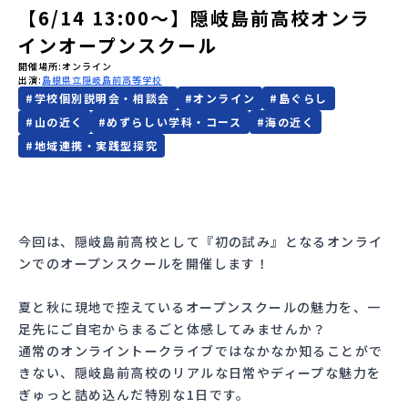
【6/14 13:00〜】隠岐島前高校オンラ
会員登録
MYページログイン
インオープンスクール
開催場所
オンライン
出演
島根県立隠岐島前高等学校
#
学校個別説明会・相談会
#
オンライン
#
島ぐらし
#
山の近く
#
めずらしい学科・コース
#
海の近く
#
地域連携・実践型探究
今回は、隠岐島前高校として『初の試み』となるオンライ
ンでのオープンスクールを開催します！
夏と秋に現地で控えているオープンスクールの魅力を、一
足先にご自宅からまるごと体感してみませんか？
通常のオンライントークライブではなかなか知ることがで
きない、隠岐島前高校のリアルな日常やディープな魅力を
ぎゅっと詰め込んだ特別な1日です。