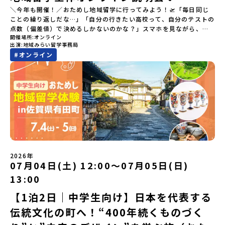
＼今年も開催！／おためし地域留学に行ってみよう！🛫「毎日同じ
ことの繰り返しだな…」「自分の行きたい高校って、自分のテストの
点数（偏差値）で決めるしかないのかな？」スマホを見ながら、進
開催場所
オンライン
路にモヤモヤしているそこのあなたへ！👀テストの点数ではなく、
出演
地域みらい留学事務局
あなたの「ワクワク（＝自分軸）」で進路を選ぶ。そんな新しい選
#
オンライン
択肢が、「地域みらい留学」です。「でも、いきなり知らない土地
の高校に進学するなんて不安…」そんな人のために、2泊3日で気軽
にプチ体験できる【おためし地域留学】の魅力を凝縮したオンライ
ン説明会のアーカイブ（録画）を公開中です！✨＼🔥ここがすごい！
🔥／おためし地域留学 3つのワクワク🔥🔥 ①スマホじゃわからない
「圧倒的な感動」！教科書を読むだけじゃわからない、その地域な
らではの大自然や歴史を「五感」でフル体験！カヌーに乗ったり、
伝統文化に触れたり、本物の冒険が待っています！🔥 ②「初めまし
て」が「一生の友達」に変わる！全国から「新しいことに挑戦した
い！」「今の自分を変えたい！」と思っている同世代の中学生が大
集合！地元の高校生と一緒にご飯を食べて語り合えば、たった数日
2026年
で最高の仲間になる！🔥 ③宿泊費・体験費はなんと【無料】！親元
07月04日(土) 12:00〜07月05日(日)
を離れる初めての一人旅でも大丈夫。頼れるスタッフがしっかりサ
13:00
ポートするので安心・安全です！ーーーーーーーーーーーーーーー
ーーーーーーーーー📺 全体オンライン説明会（アーカイブ配信）
【1泊2日｜中学生向け】日本を代表する
2026年4月22日に開催された説明会の録画をご覧いただけます。こ
伝統文化の町へ！“400年続くものづく
の動画を見れば、あなたの「なんとなく不安」が「絶対に行ってみ
たい！」に変わるはず💡お家からリラックスして視聴してみてくだ