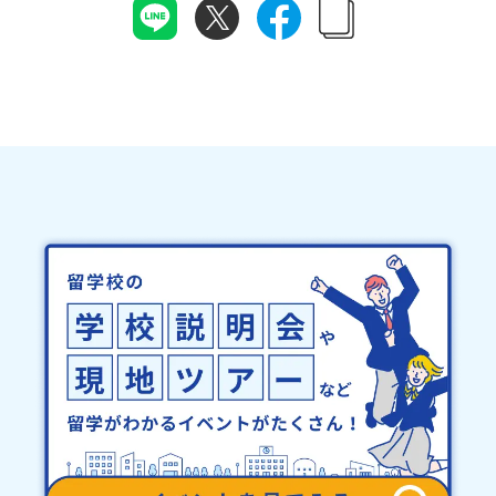
に達しなかった場合は、開催日3週間前までに催行中止の旨をメール
連絡させていただきます。登録メールアドレスの変更をご希望の場
にてご連絡いたします。・よくあるご質問その他、よくあるご質問
合は下記の地域みらい留学公式LINEよりご連絡をお願いします。※
についてはこちらをご確認ください。運営団体について＜プログラ
受信制限設定をしていると、通知メールをお受け取りいただけませ
ム主催：一般財団法人地域・教育魅力化プラットフォーム＞「意志
ん。その場合は、「@miratabi.jp」からのメールを受信できるよう
ある若者にあふれる持続可能な地域・社会をつくる」というビジョ
設定をお願いいたします。※結果に関する個別のお問合せにはお答
ンを掲げ、2017年3月に島根県に設立した教育事業団体です。日本
えしておりませんので、ご了承ください。・お申し込みについてお
全国約200の高校と連携しながら、中学卒業後に地域の枠を越えて生
申込はお一人様1回限りです。PC・スマートフォンからお申込くだ
徒一人ひとりの夢や価値観に合った地域・学校で1〜3年間過ごすこ
さい。申込後の内容変更はできません。お申込時は、メールアドレ
とができるシステム「地域みらい留学」をはじめとした、教育事業
スの入力間違いにご注意ください。・宿泊について１室に複数(同性
や地域活性モデルをつくり続けています。名 称：一般財団法人地
2～4名程度)で宿泊いただく予定です。・食事アレルギー対応につい
域・教育魅力化プラットフォーム設 立：2017年3月代表者：岩本
て個別の詳細なアレルギー対応希望にはお応えしかねる場合がござ
悠所在地：〒690-0842 島根県松江市東本町二丁目25-6 みらい
います。対応が必要な場合は必ず事前にご相談ください。・参加取
BASE2階 その他所在地公式HP：http://c-platform.or.jp/お問い
消や急遽参加できなくなった場合について参加決定後の参加お取り
合わせ先担当：小川・小原E-mail：info@miratabi.jp「おためし
消しはご遠慮下さい。やむを得ないお取り消しの場合はお早めに事
地域留学体験」のプログラム開催情報を公式LINEにて配信中！ぜひ
務局までご連絡ください。・キャンセルポリシーやむを得ない参加
ご登録ください♪地域みらい留学公式LINE
お取り消しの場合、以下のルールに沿って対応させていただきま
す。ご了承ください。プログラム開催日の前日＜8月3日＞から、
【キャンセルのご連絡日：お支払いいただく旅行代金】・21日目に
あたる日以前：無料・20日目-8日目：20％・7日目-2日目：30％・
プログラム開始日の前日：40％・プログラム開始日当日：50％・ご
連絡無しでの不参加またはプログラム開始後の解除：100％・催行中
止について天候などの状況等によって開催を見合わせる可能性があ
ります。その場合は原則、開催日1週間前までにご連絡いたします。