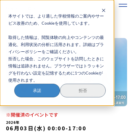
本サイトでは、より適した学校情報のご案内やサー
地域みらい留学のすすめかた
ビス改善のため、Cookieを使用しています。
取得した情報は、閲覧体験の向上やコンテンツの最
地域みらい留学とは
適化、利用状況の分析に活用されます。詳細はプラ
イバシーポリシーをご確認ください。
学校を探す
拒否した場合、このウェブサイトを訪問したときに
情報は追跡されません。ブラウザーではトラッキン
イベントを探す
グを行わない設定を記憶するために1つのCookieが
使用されます。
おためし地域留学
承諾
拒否
マガジン
奨学金について
※開催済のイベントです
2026年
06月03日(水) 00:00
-
17:00
？
イベント参加方法