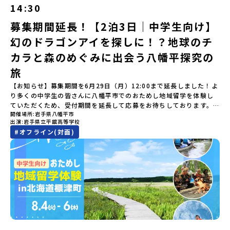
い）は穏やかなリアス式海岸。海に沈む夕日は一生に一度は見てお
は原則、開催日1週間前までにご連絡いたします。又、最少催行人数
イーツ（PM）「大樹町の魅力を体験②」 -大樹町宇宙交流センタ
14:30
す。初めての一人旅への不安や、事務局のサポート体制、安全面に
きたい景色です。出水工業高校は、「建築科」と「機械電気科」の2
に達しなかった場合は、開催日3週間前までに催行中止の旨をメール
ーSORA見学 -モデルロケットを飛ばしてみよう！「みんなで
ついても詳しく解説しています。🎬 [アーカイブ動画を視聴す
つの学科。金属加工、電気工作、建物のデザインにチャレンジでき
にてご連絡いたします。・よくあるご質問その他、よくあるご質問
BBQ」 -さらに仲間や地元の高校生、町の大人たちと交流＜3日目
募集期間延長！【2泊3日｜中学生向け】
る]YouTube：https://youtu.be/Yt8nd04aNgA?
る環境。「高校生ものづくりコンテスト」の木材加工部門で九州大
についてはこちらをご確認ください。運営団体について＜プログラ
＞（AM）「3日間の振り返りワーク」 -みんなで振り返り対話「牧
si=e5erbspvwz5O8_uF【STEP 2】平取町プログラム説明会〜
幻のドラゴンアイを探しに！？地球のチ
会2位に輝くなど、先輩たちの実力はホンモノ！この旅では自分の手
ム主催：一般財団法人地域・教育魅力化プラットフォーム＞「意志
場の舞台裏。フィールドワーク」 -牧場見学・搾乳体験・動物と触
「平取町」の内容を具体的に深掘りしたい方へ〜全体説明を聞いた
でモノをつくる時間を体験。金属を削ったり、電気を組んだり、木
ある若者にあふれる持続可能な地域・社会をつくる」というビジョ
れ合おう「ランチ/お土産タイム」（PM） 14：00頃プログラム終
カラと森のめぐみに出会う八幡平探究の
うえで、「平取町では具体的に何をするの？」「どんな町なの？」
で形をつくったり。プロの機械にさわれる高校で&quot;自分の手
ンを掲げ、2017年3月に島根県に設立した教育事業団体です。日本
了-とかち帯広空港には15：00頃に到着予定です。※天候の状況や参
という疑問にお答えする説明会です。平取町ならではの豊かな文化
&quot;でモノづくりにチャレンジ。夜には自分だけの「竹灯籠（た
旅
全国約200の高校と連携しながら、中学卒業後に地域の枠を越えて生
加人数によってプログラムを変更する場合がございます。参加概要
や、2泊3日のプログラムの中身をたっぷりとお伝えします。日
けとうろう）」を作って灯りをともします。真っ青な海に思いっき
徒一人ひとりの夢や価値観に合った地域・学校で1〜3年間過ごすこ
【開催場所】北海道大樹町（たいきちょう）【実施日程】7月28日
【お知らせ】募集期間を6月29日（月）12:00まで延長しました！よ
時： 5月7日(木) 19：00〜19：40内 容： 平取町ってどんなとこ
りダイブしたり、全国から集まった仲間や地元の高校生、地域の方
とができるシステム「地域みらい留学」をはじめとした、教育事業
(火)〜 7月30日(木)※参加が確定した方には6月19日(金) 18：30～
り多くの中学生の皆さんに八幡平市でのおためし地域留学を体験し
ろ？、プログラム詳細解説、質疑応答お申し込み：https://c-
たちとワイワイBBQや夕ごはんづくりは一生の思い出になるはず！
や地域活性モデルをつくり続けています。名 称：一般財団法人地
20：00に「参加者向け事前オンライン研修」をご案内する予定で
ていただくため、受付期間を延長して応募をお待ちしております。
mirai.jp/events/002112どちらの説明会でも、お気軽にどうぞ！
ちょっとドキドキするけど、楽しい！に出会う3日間。熱気あふれる
域・教育魅力化プラットフォーム設 立：2017年3月代表者：岩本
す。必ず参加をお願いします。【集合場所・時間】7月28日(火)
開催場所
岩手県八幡平市
「申し込みのタイミングを逃してしまった」という方も、この機会
「はじめての一人旅だけど大丈夫？」「どんな体験ができるの？」
出水市の冒険に飛び込んでみませんか？体験のおすすめポイント体
悠所在地：〒690-0842 島根県松江市東本町二丁目25-6 みらい
13：00 とかち帯広空港※13：00までにとかち帯広空港に到着する
出演
岩手県立平舘高等学校
にぜひ一歩踏み出してみませんか？※都合により締め切りを早める
そんな保護者様の不安や、中学生のみなさんの素朴な疑問にスタッ
験プログラム内容（予定）＜1日目＞（PM）「オリエンテーショ
BASE2階 その他所在地公式HP：http://c-platform.or.jp/お問い
便で手配ください。【解散場所・時間】7月30日(木) 15：00頃 とか
#
オフライン(対面)
場合がございます。お早目にご応募ください！＜体験費・宿泊費が
フが直接お答えします。チャットでの質問も可能ですので、ぜひご
ン・自己紹介ワーク」「みんなで海遊び！」 -心をほぐして、出水
合わせ先担当：小川・小原E-mail：info@miratabi.jp「おためし
ち帯広空港※16：00以降にとかち帯広空港を出発する便で手配くだ
無料＞緑があふれる大自然の町へ！世界でここでしかできない「自
自宅からリラックスしてご参加ください。▼お申し込み前に必ずご
に飛び込む！海を満喫しよう！「みんなで夕食」「1日目の振り返り
地域留学体験」のプログラム開催情報を公式LINEにて配信中！ぜひ
さい。【対象】中学2年生、中学3年生【宿泊先】大樹町ワーキング
然×アートの融合体験」や「自然クラフト」を楽しんでみません
確認ください・参加規約への同意プログラムへの参加申し込みいた
会」＜2日目＞（AM）「出水工業高校のオープンスクールに参
ご登録ください♪地域みらい留学公式LINE
ステイ住宅※1室に複数(同性2～4名程度)で宿泊いただく予定です。
か？「大自然や文化体験が好き！興味がある！」「その地域にしか
だく前に、「お申し込みに関する各規約」への同意が必須となりま
加」 -高校見学 -授業体験（PM）「学校のことを深く知る・もの
【旅行代金】無料※旅行代金に含まれる費用のうち、以下の内容が
ない郷土料理を味わってみたい！」「地元以外の暮らしや文化が気
す。ご確認ください。・抽選による参加者決定についてお申込みい
づくりにチャレンジ！」 -各学科を実際に体験する -ものづくり
無料となります：・宿泊費（2泊分）・プログラム内のアクティビテ
になる。いつか留学してみたい！」そんな中学生のみなさんにおす
ただいた方の中から抽選の上、締め切り日から1週間を目途に、お申
にチャレンジ -竹灯籠づくりを創って灯りをともす「みんなで
ィ・体験費用・一部の食事代*以下の費用は参加者のご負担となりま
すめ！「おためし地域留学体験」は、日本全国約200の高校と連携し
し込み時に記入いただいたメールアドレス宛に「当選／落選メー
BBQ」「2日目の振り返り会」＜3日目＞（AM）「3日間の振り返り
す・集合場所までの往復交通費・お土産代や自由時間の個人飲食費
ながら地域の枠を超えて学校生活を送ることができる「地域みらい
ル」をお送りいたします。当選者は、メールに記載された「当選確
ワーク」 -みんなで振り返り対話（PM） 13:00頃 解散（出水駅）
などの個人的費用【募集人数】最大10名（お申し込み多数の場合は
留学」をプチ体験できるプログラムです。はじめてでも安心！現地
認フォーム」に３日以内に回答いただき、確認フォームの提出をも
※天候の状況や参加人数によってプログラムを変更する場合がござ
抽選の上決定）【参加者決定】お申し込み多数の場合は、締め切り
ではスタッフがしっかりとサポートいたします。今回のフィールド
って参加確定とさせていただきます。当選確認フォームの期日まで
います。参加概要【開催場所】鹿児島県出水市【実施日程】8月3日
後1週間を目途に当落結果をご連絡いたします。【申し込み受付期