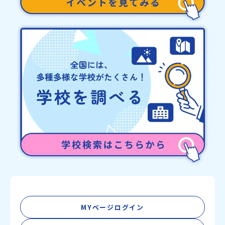
又、最少催行人数に達しなかった場合は、開催日3週間前までに催行
中止の旨をメールにてご連絡いたします。・よくあるご質問その
他、よくあるご質問についてはこちらをご確認ください。運営団体
について＜プログラム主催：一般財団法人地域・教育魅力化プラッ
トフォーム＞「意志ある若者にあふれる持続可能な地域・社会をつ
くる」というビジョンを掲げ、2017年3月に島根県に設立した教育
事業団体です。日本全国約200の高校と連携しながら、中学卒業後に
地域の枠を越えて生徒一人ひとりの夢や価値観に合った地域・学校
で1〜3年間過ごすことができるシステム「地域みらい留学」をはじ
めとした、教育事業や地域活性モデルをつくり続けています。名
称：一般財団法人地域・教育魅力化プラットフォーム設 立：2017
年3月代表者：岩本 悠所在地：〒690-0842 島根県松江市東本町二
丁目25-6 みらいBASE2階 その他所在地公式HP：http://c-
platform.or.jp/お問い合わせ先担当：小川・小原E-mail：
info@miratabi.jp「おためし地域留学体験」のプログラム開催情報
を公式LINEにて配信中！ぜひご登録ください♪地域みらい留学公式
LINE
MYページログイン