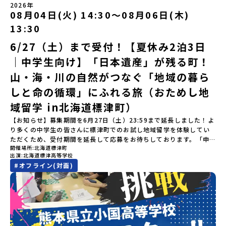
は「岩手県八幡平市（はちまんたいし）」岩手県八幡平市（はちま
にご回答いただけない場合は、当選を取り消しとさせていただきま
（月）〜 8月5日（水）※参加が確定した方には7月7日(火) 18:30-
2026年
間】申込期間が延長になりました！5月7日(木)12：00 から 6月4日
んたいし）は北西部にあり、秋田県との県境にある自然豊かな町で
08月04日(火) 14:30〜08月06日(木)
す。当選取り消しがあった場合は、繰り上げ当選者へご連絡させて
20:00に「参加者向け事前オンライン会」をご案内する予定です。必
(木) 12：00まで疑問も不安もワクワクに変える！「おためし地域留
す。町の約83％は「森林」！標高1,000mを超える山岳地帯や高原
いただきます。登録メールアドレスの変更をご希望の場合は下記の
ず参加をお願いします。【集合場所・時間】出水駅 8月3日(月)
学」ステップアップ説明会プログラムの内容を詳しく知りたい方
13:30
もあり緑が豊かな大自然を感じることができ、新緑、山菜の春、花
地域みらい留学公式LINEよりご連絡をお願いします。※受信制限設
13:30 集合【解散場所・時間】出水駅 8月5日(水) 12:00 解散【対
や、お申し込みを迷われている方向けにZoomでのオンライン配信
の夏、紅葉の秋、スキーや樹氷の冬と四季ごとに美しい景色を見る
定をしていると、通知メールをお受け取りいただけません。その場
象】中学生2～3年生【宿泊先】現在調整中※1室に複数名(同性)で宿
6/27（土）まで受付！【夏休み2泊3日
を行います。知りたい情報のレベルに合わせて、以下の2つのステッ
ことのできるユニークな町です。「十和田八幡平（とわだはちまん
合は、「@miratabi.jp」からのメールを受信できるよう設定をお願
泊いただく予定です。【旅行代金】無料※旅行代金に含まれる費用
プをご活用ください。【STEP 1】全体オンライン説明会（アーカイ
｜中学生向け】「日本遺産」が残る町！
たい）国立公園」では登山やトレッキング、「安比高原（あっぴこ
いいたします。※結果に関する個別のお問合せにはお答えしており
のうち、以下の内容が無料となります：・宿泊費（2泊分）・プログ
ブ動画を公開中！）〜まずは「おためし地域留学」を知りたい方
うげん）スキー場」は日本国内最大級のスキーリゾートとして有名
ませんので、ご了承ください。・お申し込みについてお申込はお一
ラム内のアクティビティ・体験費用・一部の食事代*以下の費用は参
へ〜日本全国20以上の地域から選んで参加できる「おためし地域留
山・海・川の自然がつなぐ「地域の暮ら
で、一年中自然アクティビティを楽しむことができます！そして八
人様1回限りです。PC・スマートフォンからお申込ください。申込
加者のご負担となります・集合場所までの往復交通費・お土産代や
学」の全体像や魅力について、説明会を開催しました。中学生一人
幡平市にある「松川地熱発電所」は、日本で初めて「地球のチカラ
しと命の循環」にふれる旅（おためし地
後の内容変更はできません。お申込時は、メールアドレスの入力間
自由時間の個人飲食費などの個人的費用【募集人数】最大10名（お
での参加にあたり、保護者様が特に気になる「安全面」や「事務局
を電気に変えた」場所！八幡平の地下からわき出す蒸気をそのまま
違いにご注意ください。・宿泊について１室に複数(同性2～4名程
申し込み多数の場合は抽選の上決定）【参加者決定】お申し込み多
のサポート体制」についても詳しく解説しています。ぜひ、ご自宅
域留学 in北海道標津町）
電気に変える「地球・自然にやさしい最先端のエネルギー」を生み
度)で宿泊いただく予定です。・食事アレルギー対応について個別の
数の場合は、締め切り後1週間を目途に当落結果をご連絡いたしま
からお気軽にご視聴ください。🎬 [アーカイブ動画を視聴す
出す挑戦をしてきた町です。今回のプログラムでは、この松川地熱
詳細なアレルギー対応希望にはお応えしかねる場合がございます。
す。【申し込み受付期間】6月1日(月)12：00 から 6月15日(月)
【お知らせ】募集期間を6月27日（土）23:59まで延長しました！よ
る]YouTube：https://youtu.be/Yt8nd04aNgA?
発電所から吹き出す地熱蒸気を使った「アート体験」をすることが
対応が必要な場合は必ず事前にご相談ください。・参加取消や急遽
12：00まで疑問も不安もワクワクに変える！「おためし地域留学」
り多くの中学生の皆さんに標津町でのお試し地域留学を体験してい
si=e5erbspvwz5O8_uF 【STEP 2】大樹町プログラム説明会〜
できます。世界でここだけ！地球のチカラを使った幻想的なグラデ
参加できなくなった場合について参加決定後の参加お取り消しはご
ステップアップ説明会プログラムの内容を詳しく知りたい方や、お
ただくため、受付期間を延長して応募をお待ちしております。「申
「大樹町」の内容を具体的に深掘りしたい方へ〜全体説明を聞いた
ーションのアートづくりをぜひ体験してみてください！さらに八幡
遠慮下さい。やむを得ないお取り消しの場合はお早めに事務局まで
開催場所
北海道標津町
申し込みを迷われている方向けにZoomでのオンライン配信を行い
し込みのタイミングを逃してしまった」という方も、この機会にぜ
うえで、「大樹町では具体的に何をするの？」「どんな町なの？」
平市は自然（山）の恵みを生かした料理がとても美味しい地域で
出演
北海道標津高等学校
ご連絡ください。・キャンセルポリシーやむを得ない参加お取り消
ます。知りたい情報のレベルに合わせて、以下の2つのステップをご
ひ一歩踏み出してみませんか？※都合により締め切りを早める場合
という疑問にお答えする説明会です。大樹町ならではの豊かな文化
す。みなさんの地元の味とは違う「岩手の郷土料理」を味わって楽
#
オフライン(対面)
しの場合、以下のルールに沿って対応させていただきます。ご了承
活用ください。【STEP 1】全体オンライン説明会（アーカイブ動画
がございます。お早目にご応募ください！-------奨学金のお知らせ-
や、2泊3日のプログラムの中身をたっぷりとお伝えします。日
しんでください🎵今回はこの大自然や文化が魅力的な八幡平市で、
ください。プログラム開催日の前日＜7月17日＞から、【キャンセル
を公開中！）〜まずは「おためし地域留学」を知りたい方へ〜日本
------＼返還不要・3年間最大72万／💡北海道の高校留学に【毎月2
時： 5月13日(水) 19：00〜19：40内 容： 大樹町ってどんなとこ
日本全国から集まる中学生や「平舘（たいらだて）高校」の高校生
のご連絡日：お支払いいただく旅行代金】・21日目にあたる日以
全国20以上の地域から選んで参加できる「おためし地域留学」の全
万円】の給付型奨学金～夢に向かって一歩踏み出す、あなたの未来
ろ？プログラム詳細解説、質疑応答お申し込み：https://c-
と一緒にさまざまなアクティビティを体験していただきます。他に
前：無料・20日目-8日目：20％・7日目-2日目：30％・プログラム
体像や魅力について、説明会を開催しました。中学生一人での参加
を応援！～ 詳細・条件はこちらから-----------------------------
mirai.jp/events/002112お気軽にどうぞ！「はじめての一人旅だ
はないスペシャルな魅力がギュッと詰まった岩手県八幡平市で五感
開始日の前日：40％・プログラム開始日当日：50％・ご連絡無しで
にあたり、保護者様が特に気になる「安全面」や「事務局のサポー
----＜体験費・宿泊費が無料！＞一万年前から続く自然と人の暮らし
けど大丈夫？」「どんな体験ができるの？」そんな保護者様の不安
を使いながら、まちの魅力を一緒に探究してみませんか？地域と一
の不参加またはプログラム開始後の解除：100％・催行中止について
ト体制」についても詳しく解説しています。ぜひ、ご自宅からお気
が今も残る町！広大な自然と生き物とともに生きる豊かさに触れ、
や、中学生のみなさんの素朴な疑問にスタッフが直接お答えしま
体になり「開拓者精神」を育む！「平舘（たいらだて）高校」と
天候などの状況等によって開催を見合わせる可能性があります。そ
軽にご視聴ください。🎬 [アーカイブ動画を視聴する]YouTube：
まちの暮らしを一緒に体験してみませんか？「地元以外の地域の暮