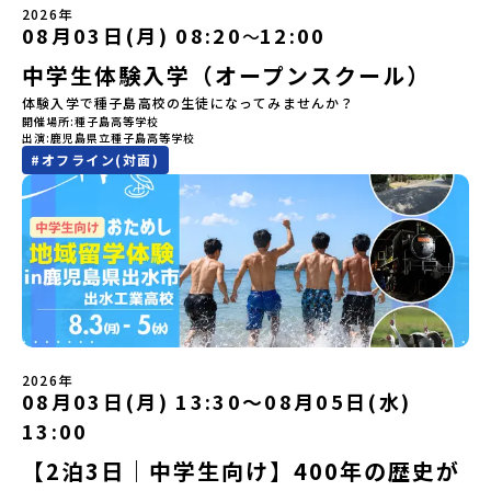
🎵（写真撮影：志鎌康平）未来の自分をイメージする。地元の高校
しています。ぜひ、ご自宅からお気軽にご視聴ください。▶︎ [アーカ
もっとひらきたい！ 」「自然が好きでもっと触れてあそびたい！」
2026年
生との特別な交流この旅の大きな魅力は、地元の「平取高校」の先
イブ動画を視聴する]YouTube：
そんな中学生のみなさんにおすすめ！「おためし地域留学体験」
08月03日(月) 08:20
12:00
〜
輩たちと過ごす時間です。 ただ校舎を眺める見学ではありません。
https://youtu.be/Yt8nd04aNgA?
は、日本全国約200の高校と連携し、地域の枠を超えて学校生活を送
高校生が自ら企画したアクティビティを通じて、年の近い先輩たち
中学生体験入学（オープンスクール）
si=e5erbspvwz5O8_uF【STEP 2】有田町プログラム説明会〜
る「地域みらい留学」をプチ体験できるプログラムです。はじめて
と本音で交流することができます。魅力的な大人たちと対話をしな
「有田町」の内容を具体的に深掘りしたい方へ〜全体説明を聞いた
のひとり旅でも安心！現地でもスタッフがしっかりとサポートいた
体験入学で種子島高校の生徒になってみませんか？
がら町の歴史や「生き方」を学ぶことができ、大充実の2泊3日にな
うえで、「有田町では具体的に何をするの？」「どんな町なの？」
します。今回のフィールドは「北海道 大樹町（たいきちょう）」北
開催場所
種子島高等学校
ること間違いなし！そんなユニークな魅力がたっぷりつまった北海
という疑問にお答えする説明会です。有田町ならではの豊かな文化
海道の東部、十勝の南部に位置する大樹町（たいきちょう）。西に
出演
鹿児島県立種子島高等学校
道平取町へ、人生の可能性をひらく特別な旅に出発しませんか？体
や、2泊3日のプログラムの中身をたっぷりとお伝えします。日
日高山脈（ひだかさんみゃく）が連なり、東は太平洋に面した自然
#
オフライン(対面)
験のおすすめポイント体験プログラム内容（予定）＜1日目＞
時： 5月11日(月) 19：00〜19：40内 容： 有田町ってどんなとこ
豊かな町です。酪農を主体とした農業や漁業、林業が盛んであると
（PM）「オリエンテーション・自己紹介ワーク」「高校生企画①-
ろ？、プログラム詳細解説、質疑応答お申し込み：https://c-
同時に、「宇宙に一番近い町」として航空宇宙産業の誘致を進める
遊び編-」 -平取高校生と仲を深める「びらとりの歴史・文化を知
mirai.jp/events/068058お気軽にどうぞ！「はじめての一人旅だ
ユニークな顔を持っています 。見上げるほど大きな山々が連なる
る！アイヌ文化フィールドワーク」 -アイヌ文化博物館でアイヌ文
けど大丈夫？」「どんな体験ができるの？」そんな保護者様の不安
「日高山脈（ひだかさんみゃく）」の絶景！牛たちがのんびりと過
化を理解する -アイヌ伝統文化を感じるアクティビティ「1日を振
や、中学生のみなさんの素朴な疑問にスタッフが直接お答えしま
ごす放牧地や、海が見える珍しい温泉。日本一の清流に選ばれたこ
り返るーみんなで体験シェア」＜2日目＞（AM）「平取高校見学・
す。チャットでの質問も可能ですので、ぜひご自宅からリラックス
ともある「歴舟川（れきふねがわ）」。 他の地域では見ることので
寮見学」 -平取高校の特徴を知る学校体験 -在校生との対話「高
してご参加ください。▼お申し込み前に必ずご確認ください・参加
きない圧倒的スケールの自然と、新しい産業が交差する瞬間を肌で
校生企画②-町の紹介編-」 -ビンゴをしながら町を知ろう！（PM）
規約への同意プログラムへの参加申し込みいただく前に、「お申し
体感できる町です。北の大地で脈々と受け継がれる 「フロンティア
「自然と農を感じる！農業アクティビティ」 -平取特産の「びらと
込みに関する各規約」への同意が必須となります。ご確認くださ
スピリッツ」を体感！ 「フロンティアスピリッツ（開拓者精神）」
りトマト」農家体験！ -想いを持って仕事をする大人との交流会
い。・抽選による参加者決定についてお申込みいただいた方の中か
は、大樹町の開拓時代から人々の間で大切に受け継がれてきた精神
「みんなでBBQディナー」 -さらに仲間や地元の高校生、町の大人
2026年
ら抽選の上、締め切り日から1週間を目途に、お申し込み時に記入い
です。どんな困難な状況にも真っ向から立ち向かい、未知の領域へ
08月03日(月) 13:30〜08月05日(水)
たちと交流＜3日目＞（AM）「アイヌが愛した森を散策するフィー
ただいたメールアドレス宛に「当選／落選メール」をお送りいたし
夢を追って挑戦し続ける姿勢や、手つかずの大自然の中で一攫千金
ルドワーク」「3日間の振り返りワーク」 -みんなで振り返り対話
ます。当選者は、メールに記載された「当選確認フォーム」に３日
の夢を抱いて熱中した「砂金掘り」、自らの手で広大な大地を切り
13:00
「ランチ/お土産タイム」（PM） 13：30頃プログラム終了-新千歳
以内に回答いただき、確認フォームの提出をもって参加確定とさせ
拓いてきた農業や漁業の歴史など、夢を追う人々が集まる他の町に
空港には15：00頃に到着予定です。※天候の状況や参加人数によっ
【2泊3日｜中学生向け】400年の歴史が
ていただきます。当選確認フォームの期日までにご回答いただけな
はない風土が存在します。大樹町では、このフロンティアスピリッ
てプログラムを変更する場合がございます。参加概要【開催場所】
い場合は、当選を取り消しとさせていただきます。当選取り消しが
ツが現在、「北海道の小さな町から宇宙を目指す」という新たな夢