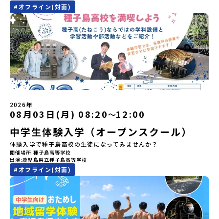
は、人間のまわりに存在する生き物や自然のチカラ、暮らしの道具
#
オフライン(対面)
す。【申し込み受付期間】5月7日(木)12：00 から 5月21日(木)
がございます。お早目にご応募ください！-------------------------
のうち、人間にとって大切な役割を持っているものを「カムイ」と
12：00まで疑問も不安もワクワクに変える！「おためし地域留学」
-------------------＼返還不要・3年間最大72万／💡北海道の高校留
呼んでいます。いつも自分たちを見守ってくれているもの、例え
ステップアップ説明会プログラムの内容を詳しく知りたい方や、お
学に【毎月2万円】の給付型奨学金～夢に向かって一歩踏み出す、あ
ば、身近な動植物や、暮らしに欠かせない火、水、風、そして雄大
申し込みを迷われている方向けにZoomでのオンライン配信を行い
なたの未来を応援！～ 詳細・条件はこちらから------------------
な山や川などもすべて「カムイ」です。この文化と精神性をテーマ
ます。知りたい情報のレベルに合わせて、以下の2つのステップをご
--------------------------ーーーーーーーーーーーーーーーーーー
にした大人気マンガ「ゴールデンカムイ」は、累計3000万部以上販
活用ください。【STEP 1】全体オンライン説明会〜まずは「おため
ーーーーーーーーーーーーーー＜体験費・宿泊費が無料！＞民間ロ
売され、2026年3月に映画の続編も公開されるなど注目を集めてい
し地域留学」を知りたい方へ〜日本全国20以上の地域から選んで参
ケットの打ち上げ成功で話題になった町！ 北海道の「宇宙版シリコ
ます。今回は、平取町の中でもアイヌ文化に触れることのできる
加できる「おためし地域留学」の全体像や魅力について、説明会を
ンバレー」を目指す大樹町で、最先端テクノロジーとどこまでも続
「二風谷（にぶたに）コタン」へ出発！アイヌの家や暮らし、食な
開催しました。中学生一人での参加にあたり、保護者様が特に気に
く大自然を肌で感じてみませんか？「地元以外の地域の暮らしが気
どを体感することができます。ぜひ現地で味わってみてください
なる「安全面」や「事務局のサポート体制」についても詳しく解説
になる。いつか留学してみたい！」「自分の進学や将来の可能性を
🎵（写真撮影：志鎌康平）未来の自分をイメージする。地元の高校
しています。ぜひ、ご自宅からお気軽にご視聴ください。▶︎ [アーカ
もっとひらきたい！ 」「自然が好きでもっと触れてあそびたい！」
2026年
生との特別な交流この旅の大きな魅力は、地元の「平取高校」の先
イブ動画を視聴する]YouTube：
そんな中学生のみなさんにおすすめ！「おためし地域留学体験」
08月03日(月) 08:20
12:00
〜
輩たちと過ごす時間です。 ただ校舎を眺める見学ではありません。
https://youtu.be/Yt8nd04aNgA?
は、日本全国約200の高校と連携し、地域の枠を超えて学校生活を送
高校生が自ら企画したアクティビティを通じて、年の近い先輩たち
中学生体験入学（オープンスクール）
si=e5erbspvwz5O8_uF【STEP 2】有田町プログラム説明会〜
る「地域みらい留学」をプチ体験できるプログラムです。はじめて
と本音で交流することができます。魅力的な大人たちと対話をしな
「有田町」の内容を具体的に深掘りしたい方へ〜全体説明を聞いた
のひとり旅でも安心！現地でもスタッフがしっかりとサポートいた
体験入学で種子島高校の生徒になってみませんか？
がら町の歴史や「生き方」を学ぶことができ、大充実の2泊3日にな
うえで、「有田町では具体的に何をするの？」「どんな町なの？」
します。今回のフィールドは「北海道 大樹町（たいきちょう）」北
開催場所
種子島高等学校
ること間違いなし！そんなユニークな魅力がたっぷりつまった北海
という疑問にお答えする説明会です。有田町ならではの豊かな文化
海道の東部、十勝の南部に位置する大樹町（たいきちょう）。西に
出演
鹿児島県立種子島高等学校
道平取町へ、人生の可能性をひらく特別な旅に出発しませんか？体
や、2泊3日のプログラムの中身をたっぷりとお伝えします。日
日高山脈（ひだかさんみゃく）が連なり、東は太平洋に面した自然
#
オフライン(対面)
験のおすすめポイント体験プログラム内容（予定）＜1日目＞
時： 5月11日(月) 19：00〜19：40内 容： 有田町ってどんなとこ
豊かな町です。酪農を主体とした農業や漁業、林業が盛んであると
（PM）「オリエンテーション・自己紹介ワーク」「高校生企画①-
ろ？、プログラム詳細解説、質疑応答お申し込み：https://c-
同時に、「宇宙に一番近い町」として航空宇宙産業の誘致を進める
遊び編-」 -平取高校生と仲を深める「びらとりの歴史・文化を知
mirai.jp/events/068058お気軽にどうぞ！「はじめての一人旅だ
ユニークな顔を持っています 。見上げるほど大きな山々が連なる
る！アイヌ文化フィールドワーク」 -アイヌ文化博物館でアイヌ文
けど大丈夫？」「どんな体験ができるの？」そんな保護者様の不安
「日高山脈（ひだかさんみゃく）」の絶景！牛たちがのんびりと過
化を理解する -アイヌ伝統文化を感じるアクティビティ「1日を振
や、中学生のみなさんの素朴な疑問にスタッフが直接お答えしま
ごす放牧地や、海が見える珍しい温泉。日本一の清流に選ばれたこ