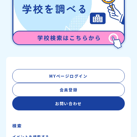
platform.or.jp/お問い合わせ先担当：小川・小原E-mail：
info@miratabi.jp「おためし地域留学体験」のプログラム開催情報
を公式LINEにて配信中！ぜひご登録ください♪地域みらい留学公式
LINE
MYページログイン
会員登録
お問い合わせ
検索
イベントを検索する