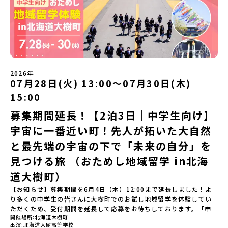
自分の手で探求したい！」「自然が好きでもっと触れてあそびた
場を体験「フィールドワーク」 -有田の歴史ある名所巡り -有田
い！」そんな中学生のみなさんにおすすめ！「おためし地域留学体
の歴史的な町並みを体感する「有田焼絵付けアクティビティ」 -職
験」は、日本全国約200の高校と連携し、地域の枠を超えて学校生活
人さんからまなぶ！有田焼伝統の「絵付け」体験ワークショップ
を送る「地域みらい留学」をプチ体験できるプログラムです。はじ
（協力：clay studio）「みんなで楽しもう！BBQ」 -BBQづく
めてのひとり旅でも安心！現地でもスタッフがしっかりとサポート
り -仲間や地元の高校生、町の大人たちと交流・対話＜２日目＞
いたします。今回のフィールドは「北海道平取町（びらとりちょ
（AM）「1日目の振り返り」「ワークショップ」 -ゲスト講師によ
う）」北海道の南に位置する平取町（びらとりちょう）。壮大な自
るワークショプ「全体の振り返りワーク」 -みんなで振り返り対話
然と「アイヌ文化」が継承されている町として広く知られていま
（PM）「ランチ/お土産タイム」解散※天候の状況や参加人数によ
2026年
す。町名の「平取（びらとり）」は、アイヌ語「ピラ・ウトゥル」
07月28日(火) 13:00〜07月30日(木)
ってプログラムを変更する場合がございます。参加概要【開催場
（崖の間を意味）という言葉から名付けられました。見上げるほど
所】佐賀県 有田町（ありたちょう）【実施日程】7月4日（土）〜7
15:00
大きな山々が連なる「幌尻岳（ぽろしりだけ）」の景色は絶景！日
月5日（日）※参加が確定した方には6月5日（金） 18:30～20:00に
本一の広さを誇る「すずらん」が咲く花畑や、和牛がのんびりと過
「参加者向け事前オンライン研修」をご案内する予定です。必ず参
募集期間延長！【2泊3日｜中学生向け】
ごす放牧地。日本一の清流に選ばれたこともある、ヤマメやニジマ
加をお願いします。【集合場所・時間】7月4日(土) 12：00 JR有田
宇宙に一番近い町！先人が拓いた大自然
スが泳ぐ「沙流川（さるがわ）」。他の地域では見ることのできな
駅※12：00までにJR有田駅に到着する便で手配ください。【解散場
い圧倒的スケールの自然を味わうことができます。さらに、源義経
所・時間】7月5日(日) 13：00頃 JR有田駅【対象】中学2年生、中
と最先端の宇宙の下で「未来の自分」を
（みなもとのよしつね）とも縁が深いとされている地域で、義経を
学3年生【宿泊先】ありこや（佐賀県西松浦郡有田町）※地域みらい
祀った神社や公園などが存在し、アイヌ民族と日本の歴史を交差す
見つける旅 （おためし地域留学 in北海
留学生が活用している宿泊施設（シェアハウス）です。※1室1名で
る瞬間を肌で体感できる町です。北の大地で育まれた「アイヌ文
宿泊いただく予定です。 【旅行代金】無料※旅行代金に含まれる費
道大樹町）
化」とは？「アイヌ」の文化は北海道を中心とした北部周辺で、先
用のうち、以下の内容が無料となります：・宿泊費（1泊分）・プロ
住民族である「アイヌ民族」によって大切に育まれてきた文化で
グラム内のアクティビティ・体験費用・一部の食事代*以下の費用は
【お知らせ】募集期間を6月4日（木）12:00まで延長しました！よ
す。日本語とは異なる響きを持つ「アイヌ語」や、自然界のあらゆ
参加者のご負担となります・集合場所までの往復交通費・お土産代
り多くの中学生の皆さんに大樹町でのお試し地域留学を体験してい
る物に「魂」が宿ると考える「精神文化」、祭りや家庭での行事な
や自由時間の個人飲食費などの個人的費用【募集人数】最大5名（お
ただくため、受付期間を延長して応募をお待ちしております。「申
どに踊られる「古式舞踊」、独特の文様による刺繍（ししゅう）、
開催場所
北海道大樹町
申し込み多数の場合は抽選の上決定）【参加者決定】お申し込み多
し込みのタイミングを逃してしまった」という方も、この機会にぜ
木彫り等の工芸など、ユニークな文化が存在します。アイヌ文化で
出演
北海道大樹高等学校
数の場合は、締め切り後1週間を目途に当落結果をご連絡いたしま
ひ一歩踏み出してみませんか？※都合により締め切りを早める場合