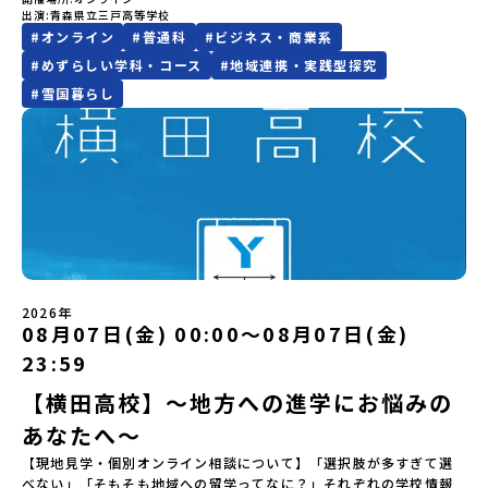
学び。地域の人と関わりながら、自分のやりたいことに挑戦してい
LINEよりご連絡をお願いします。※受信制限設定をしていると、通
ンで夕食」「1日目の振り返り」「星空観察」※希望者＜2日目＞
みらいBASE2階 その他所在地公式HP：http://c-platform.or.jp/
出演
青森県立三戸高等学校
規約への同意プログラムへの参加申し込みいただく前に、「お申し
物が豊かな町です！標津町はさらに「鮭（さけ）の聖地」としても
ける環境。そして、学校のことだけでなく、町の雰囲気や人のあた
知メールをお受け取りいただけません。その場合は、
（AM）「平舘（たいらだて）高校見学」 -高校生活をイメージし
お問い合わせ先担当：小川・小原E-mail：info@miratabi.jp「お
#
オンライン
#
普通科
#
ビジネス・商業系
込みに関する各規約」への同意が必須となります。ご確認くださ
有名。江戸時代には将軍家にも贈られたほどで、今では「日本遺
たかさまで伝わるのが三戸高校の魅力です。はじめて地域みらい留
「@miratabi.jp」からのメールを受信できるよう設定をお願いいた
よう「郷土料理・BBQ」 -高校生・地元の方と交流を深める
ためし地域留学体験」のプログラム開催情報を公式LINEにて配信
い。・抽選による参加者決定についてお申込みいただいた方の中か
産」に登録されています。一万年前から続く伝統的な「鮭」の産業
学を知った方にもわかりやすく、学校の特色、学び、暮らし、地域
します。※結果に関する個別のお問合せにはお答えしておりません
#
めずらしい学科・コース
#
地域連携・実践型探究
（PM）「“八幡平市”体感ワークショップ」 -あけびづるで表札づく
中！ぜひご登録ください♪地域みらい留学公式LINE
ら抽選の上、締め切り日から1週間を目途に、お申し込み時に記入い
とともに人々の豊かな暮らしがあります。一万年前の縄文時代か
との関わり方をまとめてご紹介します。「まずは全体を知りたい」
ので、ご了承ください。・お申し込みについてお申込はお一人様1回
#
雪国暮らし
り -学校周辺散策「ペンションで夕食」「2日目の振り返り」 -みん
ただいたメールアドレス宛に「当選／落選メール」をお送りいたし
ら、人々の間で大切に守り受け継がれ、厳しい大自然と向き合い、
という中学生・保護者の方におすすめです。※各回定員は3組までで
限りです。PC・スマートフォンからお申込ください。申込後の内容
なで振り返り対話＜3日目＞（AM）「大更駅複合施設の見学」「振
ます。当選者は、メールに記載された「当選確認フォーム」に3日以
山・海・川がもたらす恵みに深く感謝しながら生きていく姿勢は今
す。※時間変更のご希望や、「学習面を中心に聞きたい」「地域と
変更はできません。お申込時は、メールアドレスの入力間違いにご
り返りワークショップ」 -個人での振り返り -グループでの振り
内に回答いただき、確認フォームの提出をもって参加確定とさせて
も息づく「命の循環」です。日本遺産にも認定されている「サケ」
の関わりを詳しく知りたい」などがありましたら、以下問い合わせ
注意ください。・宿泊について１室に複数(同性2～4名程度)で宿泊
返り「お土産・昼食」（PM） 解散 ※天候の状況や参加人数によっ
いただきます。当選確認フォームの期日までにご回答いただけない
の伝統産業や、雄大な知床の裾野で命を育む酪農の歴史など、自然
先までお気軽にご連絡ください。問い合わせ先
いただく予定です。・食事アレルギー対応について個別の詳細なア
てプログラムを変更する場合がございます。参加概要【開催場所】
場合は、当選を取り消しとさせていただきます。当選取り消しがあ
の営みの一部として共生してきた風土が存在します。標津高校で
♪~~~~~♪~~~~~♪~~~~~~~~~三戸高校コーディネーター村田 修
レルギー対応希望にはお応えしかねる場合がございます。対応が必
岩手県八幡平市【実施日程】8月3日（月）〜8月5日（水）※参加が
った場合は、繰り上げ当選者へご連絡させていただきます。登録メ
は、地域と連携して「食」を考える「フードデザイン」の授業がお
子 むらた しゅうこ〒039-0198青森県三戸郡三戸町大字在府小路町
要な場合は必ず事前にご相談ください。・参加取消や急遽参加でき
確定した方には7月9日(木) 18:30～20：00に 「参加者向け事前オ
ールアドレスの変更をご希望の場合は下記の地域みらい留学公式
すすめの一つです。生徒たちが地元の素材を活かしたメニュー開発
４３℡ 0179-20-1157(代表)✉
なくなった場合について参加決定後の参加お取り消しはご遠慮下さ
ンラインセッション」をご案内する予定です。【集合場所・時間】
LINEよりご連絡をお願いします。※受信制限設定をしていると、通
を行い、町内の学校給食に「標高給食DAY」としてオリジナル給食
shuko.murata0109@gmail.comURL
い。やむを得ないお取り消しの場合はお早めに事務局までご連絡く
盛岡駅 8月3日(月)12:00 集合【解散場所・時間】盛岡駅 8月5日(水)
知メールをお受け取りいただけません。その場合は、
を提供しています。地域のイベントにも出展して広く地元の方へ届
https://sites.google.com/view/muratashuko♪~~~~~♪~~~~~
ださい。・キャンセルポリシーやむを得ない参加お取り消しの場
14:30 解散【対象】中学2年生、中学3年生【宿泊先】ペンションき
「@miratabi.jp」からのメールを受信できるよう設定をお願いいた
ける活動を行っています。今回のプログラムでは、この取り組みを
合、以下のルールに沿って対応させていただきます。ご了承くださ
らく※1室に複数(同性2～4名程度)で宿泊いただく予定です。【旅行
します。※結果に関する個別のお問合せにはお答えしておりません
行う高校生たちと一緒に夕食づくりを体験。地域の食文化と向き合
い。プログラム開催日の前日＜7月27日＞から、【キャンセルのご連
2026年
代金】無料※旅行代金に含まれる費用のうち、以下の内容が無料と
08月07日(金) 00:00〜08月07日(金)
ので、ご了承ください。・お申し込みについてお申込はお一人様1回
っている先輩から直接話を聞くことができます🎵先輩たちとの交流
絡日：お支払いいただく旅行代金】・21日目にあたる日以前：無
なります：・宿泊費（2泊分）・プログラム内のアクティビティ・体
限りです。PC・スマートフォンからお申込ください。申込後の内容
は、きっと「未来へのヒント」が見つかるきっかけになります。そ
料・20日目-8日目：20％・7日目-2日目：30％・プログラム開始日
23:59
験費用・一部の食事代*以下の費用は参加者のご負担となります・集
変更はできません。お申込時は、メールアドレスの入力間違いにご
んな他にはないスペシャルな魅力がギュッと詰まった北海道標津町
の前日：40％・プログラム開始日当日：50％・ご連絡無しでの不参
合場所までの往復交通費・お土産代や自由時間の個人飲食費などの
注意ください。・宿泊について１室に複数(同性2～4名程度)で宿泊
でアクティビティをしたり、五感で感じるフィールドワークをしな
加またはプログラム開始後の解除：100％・催行中止について天候な
【横田高校】～地方への進学にお悩みの
個人的費用【募集人数】最大10名（お申し込み多数の場合は抽選の
いただく予定です。・食事アレルギー対応について個別の詳細なア
がら「雄大な自然と生き物」「伝統的な産業と人々の暮らし」の魅
どの状況等によって開催を見合わせる可能性があります。その場合
上決定）【参加者決定】お申し込み多数の場合は、締め切り後1週間
あなたへ～
レルギー対応希望にはお応えしかねる場合がございます。対応が必
力に触れ一緒に探求しませんか？体験のおすすめポイント体験プロ
は原則、開催日1週間前までにご連絡いたします。又、最少催行人数
を目途に当落結果をご連絡いたします。【申し込み締切】6月8日
要な場合は必ず事前にご相談ください。・参加取消や急遽参加でき
グラム内容（予定）＜１日目＞（PM）「オリエンテーション・自己
に達しなかった場合は、開催日3週間前までに催行中止の旨をメール
【現地見学・個別オンライン相談について】「選択肢が多すぎて選
(月)12：00 から 6月22日(月) 12：00まで疑問も不安もワクワクに
なくなった場合について参加決定後の参加お取り消しはご遠慮下さ
紹介ワーク」「サーモン科学館見学」 -「鮭の聖地・しべつ」の歴
にてご連絡いたします。・よくあるご質問その他、よくあるご質問
べない」「そもそも地域への留学ってなに？」それぞれの学校情報