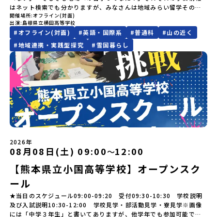
変える！「おためし地域留学」ステップアップ説明会プログラムの
い。やむを得ないお取り消しの場合はお早めに事務局までご連絡く
史や成り立ちを知る「夕食」 -高校生も一緒にみんなで夕食「1日
についてはこちらをご確認ください。運営団体について＜プログラ
はネット検索でも分かりますが、みなさんは地域みらい留学そのも
内容を詳しく知りたい方や、お申し込みを迷われている方向けに
ださい。・キャンセルポリシーやむを得ない参加お取り消しの場
目の振り返り会」＜2日目＞（AM）「 ポー川史跡公園散策または渓
ム主催：一般財団法人地域・教育魅力化プラットフォーム＞「意志
開催場所
オフライン(対面)
のをイメージできていますか？地域みらい留学がスタートする前か
Zoomでのオンライン配信を行います。知りたい情報のレベルに合
合、以下のルールに沿って対応させていただきます。ご了承くださ
流釣り体験」 -1万年前の縄文文化に触れる -渓流釣りで自然を満
ある若者にあふれる持続可能な地域・社会をつくる」というビジョ
出演
島根県立横田高等学校
ら県外生を積極的に受け入れてきた横田高校。本校では、これまで
わせて、以下の2つのステップをご活用ください。【STEP 1】全体
い。プログラム開催日の前日＜8月2日＞から、【キャンセルのご連
喫（PM）「地引網体験」 -地元の方との交流「自由時間：海の公
ンを掲げ、2017年3月に島根県に設立した教育事業団体です。日本
#
オフライン(対面)
#
英語・国際系
#
普通科
#
山の近く
100名以上（毎年10名程度）の「みらい留学生」を受け入れてきま
オンライン説明会（アーカイブ動画を公開中！）〜まずは「おため
絡日：お支払いいただく旅行代金】・21日目にあたる日以前：無
園で高校生とあそぶ！かたる！」 -高校生との交流「みんなで
全国約200の高校と連携しながら、中学卒業後に地域の枠を越えて生
した。そんな全国トップクラスの受け入れ実績校へ気軽に「今の気
#
地域連携・実践型探究
#
雪国暮らし
し地域留学」を知りたい方へ〜日本全国20以上の地域から選んで参
料・20日目-8日目：20％・7日目-2日目：30％・プログラム開始日
BBQ・花火大会」 -さらにまちの人たちと交流＜3日目＞（AM）
徒一人ひとりの夢や価値観に合った地域・学校で1〜3年間過ごすこ
持ち」を話してみませんか？横田高校は、（本校への進学希望でな
加できる「おためし地域留学」の全体像や魅力について、説明会を
の前日：40％・プログラム開始日当日：50％・ご連絡無しでの不参
「3日間の振り返りワーク」 -みんなで振り返り対話（PM） 13：
とができるシステム「地域みらい留学」をはじめとした、教育事業
くても）みなさんの地域みらい留学をサポートします！～個別相談
開催しました。中学生一人での参加にあたり、保護者様が特に気に
加またはプログラム開始後の解除：100％・催行中止について天候な
00 解散 (中標津空港 13：30頃到着)※14：50 中標津空港発 (羽田
や地域活性モデルをつくり続けています。名 称：一般財団法人地
の流れ～①「横田高校に相談」←こちらをクリック②質問事項をチ
なる「安全面」や「事務局のサポート体制」についても詳しく解説
どの状況等によって開催を見合わせる可能性があります。その場合
空港16：45着)便を利用する想定※天候の状況や参加人数によってプ
域・教育魅力化プラットフォーム設 立：2017年3月代表者：岩本
ェックして送信！③横田高校から返信メール（質問回答）が届く。
しています。ぜひ、ご自宅からお気軽にご視聴ください。🎬 [アーカ
は原則、開催日1週間前までにご連絡いたします。又、最少催行人数
ログラムを変更する場合がございます。参加概要【開催場所】北海
悠所在地：〒690-0842 島根県松江市東本町二丁目25-6 みらい
④日程を相談のうえ、オンライン相談や現地見学を実施。※本校へ
イブ動画を視聴する]YouTube：
に達しなかった場合は、開催日3週間前までに催行中止の旨をメール
道標津町【実施日程】8月4日（火）〜 8月6日（木）※参加が確定し
BASE2階 その他所在地公式HP：http://c-platform.or.jp/お問い
の進学希望者ではなくても、「県外進学」「寮生活」などの情報提
https://youtu.be/Yt8nd04aNgA?si=e5erbspvwz5O8_uF
にてご連絡いたします。・よくあるご質問その他、よくあるご質問
た方には7月10日(金) 18：30～20：00に「参加者向け事前オンラ
合わせ先担当：小川・小原E-mail：info@miratabi.jp「おためし
供も可能です。情報収集の一環としてご活用ください！
【STEP 2】プログラム説明会〜「八幡平市」の内容をもっと知りし
についてはこちらをご確認ください。運営団体について＜プログラ
イン研修」をご案内する予定です。必ず参加をお願いします。【集合
地域留学体験」のプログラム開催情報を公式LINEにて配信中！ぜひ
たい方へ〜全体説明を聞いたうえで、「プログラムで何をする
ム主催：一般財団法人地域・教育魅力化プラットフォーム＞「意志
場所・時間】中標津空港 8月4日(火) 14：30 集合【解散場所・時
ご登録ください♪地域みらい留学公式LINE
の？」「どんなまちなの？」という疑問にお答えする詳細配信で
ある若者にあふれる持続可能な地域・社会をつくる」というビジョ
間】中標津空港 8月6日(木) 13：30 解散【対象】中学2年生、中学3
す。2泊3日のプログラムの中身をお伝えします。日時：6月10日(水)
ンを掲げ、2017年3月に島根県に設立した教育事業団体です。日本
年生【宿泊先】民宿 船長の家※1室に複数(同性2～4名程度)で宿泊
2026年
19：00〜20：00内容：どんなところ？プログラム詳細解説、質疑
08月08日(土) 09:00
12:00
〜
全国約200の高校と連携しながら、中学卒業後に地域の枠を越えて生
いただく予定です。【旅行代金】無料※旅行代金に含まれる費用の
応答紹介地域：鹿児島県出水市・出水工業高校/北海道標津町/岩手
徒一人ひとりの夢や価値観に合った地域・学校で1〜3年間過ごすこ
うち、以下の内容が無料となります：・宿泊費（2泊分）・プログラ
県八幡平市/愛媛県鬼北町＊4つの地域のプログラムを1時間でぎゅっ
【熊本県立小国高等学校】オープンスク
とができるシステム「地域みらい留学」をはじめとした、教育事業
ム内のアクティビティ・体験費用・一部の食事代*以下の費用は参加
とお届けします。お申し込み：https://c-
や地域活性モデルをつくり続けています。名 称：一般財団法人地
者のご負担となります・集合場所までの往復交通費・お土産代や自
ール
mirai.jp/events/064069お気軽にどうぞ！「はじめての一人旅だ
域・教育魅力化プラットフォーム設 立：2017年3月代表者：岩本
由時間の個人飲食費などの個人的費用【募集人数】最大10名（お申
けど大丈夫？」「どんな体験ができるの？」そんな保護者様の不安
★当日のスケジュール09:00-09:20 受付09:30-10:30 学校説明
悠所在地：〒690-0842 島根県松江市東本町二丁目25-6 みらい
し込み多数の場合は抽選の上決定）【参加者決定】お申し込み多数
や、中学生のみなさんの素朴な疑問にスタッフが直接お答えしま
及び入試説明10:30-12:00 学校見学・部活動見学・寮見学※画像
BASE2階公式HP：http://c-platform.or.jp/お問い合わせ先担
の場合は、締め切り後1週間を目途に当落結果をご連絡いたします。
す。チャットでの質問も可能ですので、ぜひご自宅からリラックス
には「中学３年生」と書いてありますが、他学年でも参加可能で
当：小川・小原E-mail：info@miratabi.jp「おためし地域留学体
【申し込み受付期間】6月8日(月)12：00 から 6月22日(月) 12：00