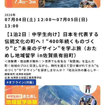
て」が「一生の友達」に変わる！全国から「新しいことに挑戦した
い！」「今の自分を変えたい！」と思っている同世代の中学生が大
集合！地元の高校生と一緒にご飯を食べて語り合えば、たった数日
2026年
で最高の仲間になる！🔥 ③宿泊費・体験費はなんと【無料】！親元
07月04日(土) 12:00〜07月05日(日)
を離れる初めての一人旅でも大丈夫。頼れるスタッフがしっかりサ
13:00
ポートするので安心・安全です！ーーーーーーーーーーーーーーー
ーーーーーーーーー📺 全体オンライン説明会（アーカイブ配信）
【1泊2日｜中学生向け】日本を代表する
2026年4月22日に開催された説明会の録画をご覧いただけます。こ
伝統文化の町へ！“400年続くものづく
の動画を見れば、あなたの「なんとなく不安」が「絶対に行ってみ
たい！」に変わるはず💡お家からリラックスして視聴してみてくだ
り”と”未来のデザイン”を学ぶ旅（おた
さいね😊▶︎全体説明会のアーカイブはこちら（アーカイブを視聴す
る）YouTube：https://youtu.be/Yt8nd04aNgA?
めし地域留学 in佐賀県有田町）
si=e5erbspvwz5O8_uF【アーカイブ内容】・おためし地域留学の
＜体験費・宿泊費が無料！＞世界でも有名な「有田焼」を生んだ
魅力・メリット・2026年度、日本全国20以上の対象地域について・
町！地域のプロと交流しながら、時代を超えて受け継がれてきた”も
安心のサポート体制・質疑応答※各地域の詳細なプログラムは、以
のづくり”や”デザイン”を探求しませんか？「地元以外の暮らしや文
下の【STEP2】個別説明会にて紹介しています。ーーーーーーーー
開催場所
佐賀県有田町
化が気になる。いつか留学してみたい！」「豊かな自然と伝統文
ーーーーーーーーーーーーーーーー💡疑問も不安もワクワクに変え
出演
佐賀県立有田工業高等学校
化、町並みに興味がある！」「ものづくりやきれいなデザインが好
る！2つのステップ知りたいことに合わせて、2つの説明会をご活用
#
オフライン(対面)
き！」そんな中学生のみなさんにおすすめ！「おためし地域留学体
ください！【STEP1】全体オンライン説明会の視聴（☆上の動画で
験」は、日本全国約200の高校と連携し、地域の枠を超えて学校生活
いつでも視聴可能です） 〜まずは「おためし地域留学」を知りたい
を送る「地域みらい留学」をプチ体験できるプログラムです。はじ
方へ〜プログラムの全体像や魅力、サポート体制について解説しま
めてのひとり旅でも安心！現地でもスタッフがしっかりとサポート
す。 【STEP2】個別プログラム説明会（☆順次ページを公開しま
いたします。今回のフィールドは「佐賀県有田町（ありたちょ
す）〜「地域別のプログラム」を具体的に知りたい方へ〜 「現地で