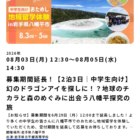
集人数】最大10名（お申し込み多数の場合は抽選の上決定）【参加
い留学」をプチ体験できるプログラムです。はじめてのひとり旅で
なくなった場合について参加決定後の参加お取り消しはご遠慮下さ
飛び出し町の人たちと一緒にリアルな課題解決にチャレンジしてい
者決定】お申し込み多数の場合は、締め切り後1週間を目途に当落結
も安心！現地でもスタッフがしっかりとサポートいたします。今回
い。やむを得ないお取り消しの場合はお早めに事務局までご連絡く
ます。そんな先輩たちとの交流がきっと「未来の自分」のヒントが
果をご連絡いたします。【申し込み受付締切】4月30日(木)12：00
のフィールドは「鹿児島県 出水市（いずみし）出水工業高校」出水
ださい。・キャンセルポリシーやむを得ない参加お取り消しの場
見つかるはず！ あたたかい町の人たちや先輩たちとの出会いが待っ
から 5月14日(木) 12：00まで疑問も不安もワクワクに変える！「お
市（いずみし）は、鹿児島県の玄関口にあるまち。ここでしか見ら
合、以下のルールに沿って対応させていただきます。ご了承くださ
ている北海道大樹町へ、あなたの世界をグッと広げる特別な旅に出
ためし地域留学」ステップアップ説明会プログラムの内容を詳しく
れない景色と、地元の人たちがずっと大切にしてきたものがありま
い。プログラム開催日の前日＜7月3日＞から、【キャンセルのご連
発しませんか？ 体験のおすすめポイント体験プログラム内容（予
知りたい方や、お申し込みを迷われている方向けにZoomでのオン
す。400年前から続く「武士の道」を歩く昔、武士たちがまちを守る
絡日：お支払いいただく旅行代金】・21日目にあたる日以前：無
定）＜１日目＞（PM）「オリエンテーション・自己紹介ワーク」
ライン配信を行います。知りたい情報のレベルに合わせて、以下の2
ために築いた「出水麓（いずみふもと）武家屋敷群」。今も残る約
料・20日目-8日目：20％・7日目-2日目：30％・プログラム開始日
「大樹町の自然を満喫」 -先人の知恵と夢を体験「砂金堀」 -川
つのステップをご活用ください。【STEP 1】全体オンライン説明会
150軒のお屋敷のほとんどに、今も人が住んでいます。400年前の武
の前日：40％・プログラム開始日当日：50％・ご連絡無しでの不参
遊び「1日を振り返るーみんなで体験シェア」＜2日目＞（AM）「大
（アーカイブ動画を公開中！）〜まずは「おためし地域留学」を知
士が歩いた道を、自分の足で歩く。まるで、まち全体がタイムカプ
加またはプログラム開始後の解除：100％・催行中止について天候な
樹高校見学・寮見学」 -大樹高校の特徴を知る学校体験 -高校生
2026年
りたい方へ〜日本全国20以上の地域から選んで参加できる「おため
セル。真っ青な海へダイブ！目の前に広がる八代海（やつしろか
08月03日(月) 12:30〜08月05日(水)
どの状況等によって開催を見合わせる可能性があります。その場合
との対話「大樹町の魅力を体験①」 -大樹町ならではのランチ＆ス
し地域留学」の魅力を凝縮したアーカイブ動画をご覧いただけま
い）は穏やかなリアス式海岸。海に沈む夕日は一生に一度は見てお
は原則、開催日1週間前までにご連絡いたします。又、最少催行人数
イーツ（PM）「大樹町の魅力を体験②」 -大樹町宇宙交流センタ
14:30
す。初めての一人旅への不安や、事務局のサポート体制、安全面に
きたい景色です。出水工業高校は、「建築科」と「機械電気科」の2
に達しなかった場合は、開催日3週間前までに催行中止の旨をメール
ーSORA見学 -モデルロケットを飛ばしてみよう！「みんなで
ついても詳しく解説しています。🎬 [アーカイブ動画を視聴す
つの学科。金属加工、電気工作、建物のデザインにチャレンジでき
にてご連絡いたします。・よくあるご質問その他、よくあるご質問
BBQ」 -さらに仲間や地元の高校生、町の大人たちと交流＜3日目
募集期間延長！【2泊3日｜中学生向け】
る]YouTube：https://youtu.be/Yt8nd04aNgA?
る環境。「高校生ものづくりコンテスト」の木材加工部門で九州大
についてはこちらをご確認ください。運営団体について＜プログラ
＞（AM）「3日間の振り返りワーク」 -みんなで振り返り対話「牧
si=e5erbspvwz5O8_uF【STEP 2】平取町プログラム説明会〜
幻のドラゴンアイを探しに！？地球のチ
会2位に輝くなど、先輩たちの実力はホンモノ！この旅では自分の手
ム主催：一般財団法人地域・教育魅力化プラットフォーム＞「意志
場の舞台裏。フィールドワーク」 -牧場見学・搾乳体験・動物と触
「平取町」の内容を具体的に深掘りしたい方へ〜全体説明を聞いた
でモノをつくる時間を体験。金属を削ったり、電気を組んだり、木
ある若者にあふれる持続可能な地域・社会をつくる」というビジョ
れ合おう「ランチ/お土産タイム」（PM） 14：00頃プログラム終
カラと森のめぐみに出会う八幡平探究の
うえで、「平取町では具体的に何をするの？」「どんな町なの？」
で形をつくったり。プロの機械にさわれる高校で&quot;自分の手
ンを掲げ、2017年3月に島根県に設立した教育事業団体です。日本
了-とかち帯広空港には15：00頃に到着予定です。※天候の状況や参
という疑問にお答えする説明会です。平取町ならではの豊かな文化
&quot;でモノづくりにチャレンジ。夜には自分だけの「竹灯籠（た
旅
全国約200の高校と連携しながら、中学卒業後に地域の枠を越えて生
加人数によってプログラムを変更する場合がございます。参加概要
や、2泊3日のプログラムの中身をたっぷりとお伝えします。日
けとうろう）」を作って灯りをともします。真っ青な海に思いっき
徒一人ひとりの夢や価値観に合った地域・学校で1〜3年間過ごすこ
【開催場所】北海道大樹町（たいきちょう）【実施日程】7月28日
【お知らせ】募集期間を6月29日（月）12:00まで延長しました！よ
時： 5月7日(木) 19：00〜19：40内 容： 平取町ってどんなとこ
りダイブしたり、全国から集まった仲間や地元の高校生、地域の方
とができるシステム「地域みらい留学」をはじめとした、教育事業
(火)〜 7月30日(木)※参加が確定した方には6月19日(金) 18：30～
り多くの中学生の皆さんに八幡平市でのおためし地域留学を体験し
ろ？、プログラム詳細解説、質疑応答お申し込み：https://c-
たちとワイワイBBQや夕ごはんづくりは一生の思い出になるはず！
や地域活性モデルをつくり続けています。名 称：一般財団法人地
20：00に「参加者向け事前オンライン研修」をご案内する予定で
ていただくため、受付期間を延長して応募をお待ちしております。
mirai.jp/events/002112どちらの説明会でも、お気軽にどうぞ！
ちょっとドキドキするけど、楽しい！に出会う3日間。熱気あふれる
域・教育魅力化プラットフォーム設 立：2017年3月代表者：岩本
す。必ず参加をお願いします。【集合場所・時間】7月28日(火)
開催場所
岩手県八幡平市
「申し込みのタイミングを逃してしまった」という方も、この機会
「はじめての一人旅だけど大丈夫？」「どんな体験ができるの？」
出水市の冒険に飛び込んでみませんか？体験のおすすめポイント体
悠所在地：〒690-0842 島根県松江市東本町二丁目25-6 みらい
13：00 とかち帯広空港※13：00までにとかち帯広空港に到着する
出演
岩手県立平舘高等学校
にぜひ一歩踏み出してみませんか？※都合により締め切りを早める
そんな保護者様の不安や、中学生のみなさんの素朴な疑問にスタッ