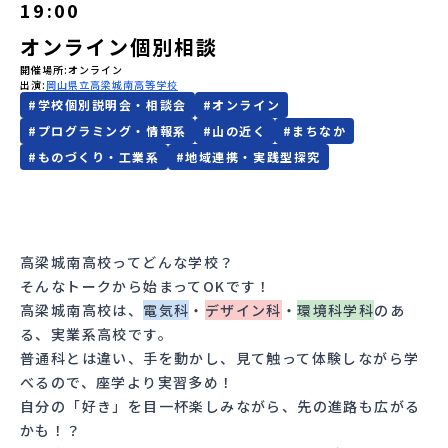
19:00
会員登録
MYページログイン
オンライン個別相談
開催場所
オンライン
出演
岡山県立高梁城南高等学校
#
学校個別説明会・相談会
#
オンライン
#
プログラミング・情報系
#
山の近く
#
まちなか
#
ものづくり・工業系
#
地域連携・実践型探究
高梁城南高校ってどんな学校？
そんなトークから始まってOKです！
高梁城南高校は、
電気科
・
デザイン科
・
環境科学科
のあ
る、実業系高校です。
普通科とは違い、手を動かし、見て触って体験しながら学
べるので、座学より実習多め！
自分の「好き」を目一杯楽しみながら、先の進路も広がる
かも！？