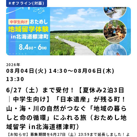
験プログラム内容（予定）＜1日目＞（PM）「オリエンテーショ
BASE2階 その他所在地公式HP：http://c-platform.or.jp/お問い
便で手配ください。【解散場所・時間】7月30日(木) 15：00頃 とか
#
オフライン(対面)
場合がございます。お早目にご応募ください！＜体験費・宿泊費が
フが直接お答えします。チャットでの質問も可能ですので、ぜひご
ン・自己紹介ワーク」「みんなで海遊び！」 -心をほぐして、出水
合わせ先担当：小川・小原E-mail：info@miratabi.jp「おためし
ち帯広空港※16：00以降にとかち帯広空港を出発する便で手配くだ
無料＞緑があふれる大自然の町へ！世界でここでしかできない「自
自宅からリラックスしてご参加ください。▼お申し込み前に必ずご
に飛び込む！海を満喫しよう！「みんなで夕食」「1日目の振り返り
地域留学体験」のプログラム開催情報を公式LINEにて配信中！ぜひ
さい。【対象】中学2年生、中学3年生【宿泊先】大樹町ワーキング
然×アートの融合体験」や「自然クラフト」を楽しんでみません
確認ください・参加規約への同意プログラムへの参加申し込みいた
会」＜2日目＞（AM）「出水工業高校のオープンスクールに参
ご登録ください♪地域みらい留学公式LINE
ステイ住宅※1室に複数(同性2～4名程度)で宿泊いただく予定です。
か？「大自然や文化体験が好き！興味がある！」「その地域にしか
だく前に、「お申し込みに関する各規約」への同意が必須となりま
加」 -高校見学 -授業体験（PM）「学校のことを深く知る・もの
【旅行代金】無料※旅行代金に含まれる費用のうち、以下の内容が
ない郷土料理を味わってみたい！」「地元以外の暮らしや文化が気
す。ご確認ください。・抽選による参加者決定についてお申込みい
づくりにチャレンジ！」 -各学科を実際に体験する -ものづくり
無料となります：・宿泊費（2泊分）・プログラム内のアクティビテ
になる。いつか留学してみたい！」そんな中学生のみなさんにおす
ただいた方の中から抽選の上、締め切り日から1週間を目途に、お申
にチャレンジ -竹灯籠づくりを創って灯りをともす「みんなで
ィ・体験費用・一部の食事代*以下の費用は参加者のご負担となりま
すめ！「おためし地域留学体験」は、日本全国約200の高校と連携し
し込み時に記入いただいたメールアドレス宛に「当選／落選メー
BBQ」「2日目の振り返り会」＜3日目＞（AM）「3日間の振り返り
す・集合場所までの往復交通費・お土産代や自由時間の個人飲食費
ながら地域の枠を超えて学校生活を送ることができる「地域みらい
ル」をお送りいたします。当選者は、メールに記載された「当選確
ワーク」 -みんなで振り返り対話（PM） 13:00頃 解散（出水駅）
などの個人的費用【募集人数】最大10名（お申し込み多数の場合は
留学」をプチ体験できるプログラムです。はじめてでも安心！現地
認フォーム」に３日以内に回答いただき、確認フォームの提出をも
※天候の状況や参加人数によってプログラムを変更する場合がござ
抽選の上決定）【参加者決定】お申し込み多数の場合は、締め切り
ではスタッフがしっかりとサポートいたします。今回のフィールド
って参加確定とさせていただきます。当選確認フォームの期日まで
います。参加概要【開催場所】鹿児島県出水市【実施日程】8月3日
後1週間を目途に当落結果をご連絡いたします。【申し込み受付期
は「岩手県八幡平市（はちまんたいし）」岩手県八幡平市（はちま
にご回答いただけない場合は、当選を取り消しとさせていただきま
（月）〜 8月5日（水）※参加が確定した方には7月7日(火) 18:30-
2026年
間】申込期間が延長になりました！5月7日(木)12：00 から 6月4日
んたいし）は北西部にあり、秋田県との県境にある自然豊かな町で
08月04日(火) 14:30〜08月06日(木)
す。当選取り消しがあった場合は、繰り上げ当選者へご連絡させて
20:00に「参加者向け事前オンライン会」をご案内する予定です。必
(木) 12：00まで疑問も不安もワクワクに変える！「おためし地域留
す。町の約83％は「森林」！標高1,000mを超える山岳地帯や高原
いただきます。登録メールアドレスの変更をご希望の場合は下記の
ず参加をお願いします。【集合場所・時間】出水駅 8月3日(月)
学」ステップアップ説明会プログラムの内容を詳しく知りたい方
13:30
もあり緑が豊かな大自然を感じることができ、新緑、山菜の春、花
地域みらい留学公式LINEよりご連絡をお願いします。※受信制限設
13:30 集合【解散場所・時間】出水駅 8月5日(水) 12:00 解散【対
や、お申し込みを迷われている方向けにZoomでのオンライン配信
の夏、紅葉の秋、スキーや樹氷の冬と四季ごとに美しい景色を見る
定をしていると、通知メールをお受け取りいただけません。その場
象】中学生2～3年生【宿泊先】現在調整中※1室に複数名(同性)で宿
6/27（土）まで受付！【夏休み2泊3日
を行います。知りたい情報のレベルに合わせて、以下の2つのステッ
ことのできるユニークな町です。「十和田八幡平（とわだはちまん
合は、「@miratabi.jp」からのメールを受信できるよう設定をお願
泊いただく予定です。【旅行代金】無料※旅行代金に含まれる費用
プをご活用ください。【STEP 1】全体オンライン説明会（アーカイ
｜中学生向け】「日本遺産」が残る町！
たい）国立公園」では登山やトレッキング、「安比高原（あっぴこ
いいたします。※結果に関する個別のお問合せにはお答えしており
のうち、以下の内容が無料となります：・宿泊費（2泊分）・プログ
ブ動画を公開中！）〜まずは「おためし地域留学」を知りたい方
うげん）スキー場」は日本国内最大級のスキーリゾートとして有名
ませんので、ご了承ください。・お申し込みについてお申込はお一
ラム内のアクティビティ・体験費用・一部の食事代*以下の費用は参
へ〜日本全国20以上の地域から選んで参加できる「おためし地域留
山・海・川の自然がつなぐ「地域の暮ら
で、一年中自然アクティビティを楽しむことができます！そして八
人様1回限りです。PC・スマートフォンからお申込ください。申込
加者のご負担となります・集合場所までの往復交通費・お土産代や
学」の全体像や魅力について、説明会を開催しました。中学生一人
幡平市にある「松川地熱発電所」は、日本で初めて「地球のチカラ
しと命の循環」にふれる旅（おためし地
後の内容変更はできません。お申込時は、メールアドレスの入力間
自由時間の個人飲食費などの個人的費用【募集人数】最大10名（お
での参加にあたり、保護者様が特に気になる「安全面」や「事務局
を電気に変えた」場所！八幡平の地下からわき出す蒸気をそのまま
違いにご注意ください。・宿泊について１室に複数(同性2～4名程
申し込み多数の場合は抽選の上決定）【参加者決定】お申し込み多
のサポート体制」についても詳しく解説しています。ぜひ、ご自宅
域留学 in北海道標津町）
電気に変える「地球・自然にやさしい最先端のエネルギー」を生み
度)で宿泊いただく予定です。・食事アレルギー対応について個別の
数の場合は、締め切り後1週間を目途に当落結果をご連絡いたしま
からお気軽にご視聴ください。🎬 [アーカイブ動画を視聴す
出す挑戦をしてきた町です。今回のプログラムでは、この松川地熱
詳細なアレルギー対応希望にはお応えしかねる場合がございます。
す。【申し込み受付期間】6月1日(月)12：00 から 6月15日(月)
【お知らせ】募集期間を6月27日（土）23:59まで延長しました！よ
る]YouTube：https://youtu.be/Yt8nd04aNgA?