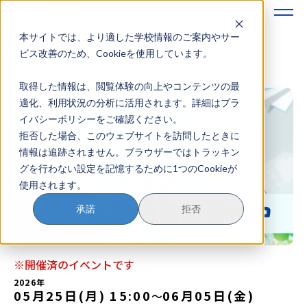
本サイトでは、より適した学校情報のご案内やサー
地域みらい留学のすすめかた
ビス改善のため、Cookieを使用しています。
取得した情報は、閲覧体験の向上やコンテンツの最
地域みらい留学とは
適化、利用状況の分析に活用されます。詳細はプラ
イバシーポリシーをご確認ください。
学校を探す
拒否した場合、このウェブサイトを訪問したときに
情報は追跡されません。ブラウザーではトラッキン
イベントを探す
グを行わない設定を記憶するために1つのCookieが
使用されます。
おためし地域留学
承諾
拒否
マガジン
奨学金について
※開催済のイベントです
2026年
05月25日(月) 15:00
06月05日(金)
〜
？
イベント参加方法