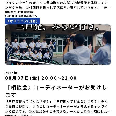
発電所から吹き出す地熱蒸気を使った「アート体験」をすることが
対応が必要な場合は必ず事前にご相談ください。・参加取消や急遽
12：00まで疑問も不安もワクワクに変える！「おためし地域留学」
り多くの中学生の皆さんに標津町でのお試し地域留学を体験してい
si=e5erbspvwz5O8_uF 【STEP 2】大樹町プログラム説明会〜
できます。世界でここだけ！地球のチカラを使った幻想的なグラデ
参加できなくなった場合について参加決定後の参加お取り消しはご
ステップアップ説明会プログラムの内容を詳しく知りたい方や、お
ただくため、受付期間を延長して応募をお待ちしております。「申
「大樹町」の内容を具体的に深掘りしたい方へ〜全体説明を聞いた
ーションのアートづくりをぜひ体験してみてください！さらに八幡
遠慮下さい。やむを得ないお取り消しの場合はお早めに事務局まで
開催場所
北海道標津町
申し込みを迷われている方向けにZoomでのオンライン配信を行い
し込みのタイミングを逃してしまった」という方も、この機会にぜ
うえで、「大樹町では具体的に何をするの？」「どんな町なの？」
平市は自然（山）の恵みを生かした料理がとても美味しい地域で
出演
北海道標津高等学校
ご連絡ください。・キャンセルポリシーやむを得ない参加お取り消
ます。知りたい情報のレベルに合わせて、以下の2つのステップをご
ひ一歩踏み出してみませんか？※都合により締め切りを早める場合
という疑問にお答えする説明会です。大樹町ならではの豊かな文化
す。みなさんの地元の味とは違う「岩手の郷土料理」を味わって楽
#
オフライン(対面)
しの場合、以下のルールに沿って対応させていただきます。ご了承
活用ください。【STEP 1】全体オンライン説明会（アーカイブ動画
がございます。お早目にご応募ください！-------奨学金のお知らせ-
や、2泊3日のプログラムの中身をたっぷりとお伝えします。日
しんでください🎵今回はこの大自然や文化が魅力的な八幡平市で、
ください。プログラム開催日の前日＜7月17日＞から、【キャンセル
を公開中！）〜まずは「おためし地域留学」を知りたい方へ〜日本
------＼返還不要・3年間最大72万／💡北海道の高校留学に【毎月2
時： 5月13日(水) 19：00〜19：40内 容： 大樹町ってどんなとこ
日本全国から集まる中学生や「平舘（たいらだて）高校」の高校生
のご連絡日：お支払いいただく旅行代金】・21日目にあたる日以
全国20以上の地域から選んで参加できる「おためし地域留学」の全
万円】の給付型奨学金～夢に向かって一歩踏み出す、あなたの未来
ろ？プログラム詳細解説、質疑応答お申し込み：https://c-
と一緒にさまざまなアクティビティを体験していただきます。他に
前：無料・20日目-8日目：20％・7日目-2日目：30％・プログラム
体像や魅力について、説明会を開催しました。中学生一人での参加
を応援！～ 詳細・条件はこちらから-----------------------------
mirai.jp/events/002112お気軽にどうぞ！「はじめての一人旅だ
はないスペシャルな魅力がギュッと詰まった岩手県八幡平市で五感
開始日の前日：40％・プログラム開始日当日：50％・ご連絡無しで
にあたり、保護者様が特に気になる「安全面」や「事務局のサポー
----＜体験費・宿泊費が無料！＞一万年前から続く自然と人の暮らし
けど大丈夫？」「どんな体験ができるの？」そんな保護者様の不安
を使いながら、まちの魅力を一緒に探究してみませんか？地域と一
の不参加またはプログラム開始後の解除：100％・催行中止について
ト体制」についても詳しく解説しています。ぜひ、ご自宅からお気
が今も残る町！広大な自然と生き物とともに生きる豊かさに触れ、
や、中学生のみなさんの素朴な疑問にスタッフが直接お答えしま
体になり「開拓者精神」を育む！「平舘（たいらだて）高校」と
天候などの状況等によって開催を見合わせる可能性があります。そ
軽にご視聴ください。🎬 [アーカイブ動画を視聴する]YouTube：
まちの暮らしを一緒に体験してみませんか？「地元以外の地域の暮
す。チャットでの質問も可能ですので、ぜひご自宅からリラックス
は？今回のプログラムを一緒に過ごしてくれる高校生は「平舘（た
の場合は原則、開催日1週間前までにご連絡いたします。又、最少催
https://youtu.be/Yt8nd04aNgA?si=e5erbspvwz5O8_uF
らしが気になる。いつか留学してみたい！」「大自然と生き物が好
してご参加ください。▼お申し込み前に必ずご確認ください・参加
いらだて）高校」の生徒たち。この高校の特徴は「地域と一体にな
行人数に達しなかった場合は、開催日3週間前までに催行中止の旨を
【STEP 2】出水市・出水工業高校プログラム説明会〜「出水市・出
き！興味がある！」「自分の進学や将来の可能性をもっとひらきた
規約への同意プログラムへの参加申し込みいただく前に、「お申し
った探究教育」と「自分で考えて動くチカラを大切にしている」こ
メールにてご連絡いたします。・よくあるご質問その他、よくある
水工業高校」の内容を具体的に深掘りしたい方へ〜全体説明を聞い
い！」そんな中学生のみなさんにおすすめ！「おためし地域留学体
込みに関する各規約」への同意が必須となります。ご確認くださ
と。地元の地熱発電や観光などの産業や文化のテーマで、生徒たち
ご質問についてはこちらをご確認ください。運営団体について＜プ
たうえで、「出水市では具体的に何をするの？」「どんな町な
験」は、日本全国約200の高校と連携し、地域の枠を超えて学校生活
い。・抽選による参加者決定についてお申込みいただいた方の中か
2026年
自身が「探究プロジェクト」を企画し取り組むユニークな高校で
ログラム主催：一般財団法人地域・教育魅力化プラットフォーム＞
の？」という疑問にお答えする説明会です。出水市ならではの豊か
を送る「地域みらい留学」をプチ体験できるプログラムです。はじ
08月07日(金) 20:00
21:00
ら抽選の上、締め切り日から1週間を目途に、お申し込み時に記入い
〜
す。机の上で勉強するだけではない、実践的な探究やフィールドワ
「意志ある若者にあふれる持続可能な地域・社会をつくる」という
な文化や、2泊3日のプログラムの中身をたっぷりとお伝えします。
めてのひとり旅でも安心！現地でもスタッフがしっかりとサポート
ただいたメールアドレス宛に「当選／落選メール」をお送りいたし
ークを楽しむことができます。今回は、そんなエネルギッシュに活
ビジョンを掲げ、2017年3月に島根県に設立した教育事業団体で
〖相談会〗コーディネーターがお受けし
日 時： 6月9日日(水)19:00-19:45内 容： 出水市ってどんなとこ
いたします。今回のフィールドは「北海道 標津町（しべつちょ
ます。当選者は、メールに記載された「当選確認フォーム」に３日
躍する高校生と一緒に交流したり対話をしながら、町の文化・料理
す。日本全国約200の高校と連携しながら、中学卒業後に地域の枠を
ろ？プログラム詳細解説、質疑応答お申し込み：https://c-
う）」北海道の東に位置する標津町（しべつちょう）は人口 約
以内に回答いただき、確認フォームの提出をもって参加確定とさせ
ます
を楽しみ、高校での活動のイメージをもつことができる絶好の機
越えて生徒一人ひとりの夢や価値観に合った地域・学校で1〜3年間
mirai.jp/events/091247お気軽にどうぞ！「はじめての一人旅だ
4,600人の町。東の水平線の奥に見えるのは北方領土の国後島（くな
ていただきます。当選確認フォームの期日までにご回答いただけな
会！この地域でしか味わえない豊かな体験をぜひ楽しんでください
過ごすことができるシステム「地域みらい留学」をはじめとした、
けど大丈夫？」「どんな体験ができるの？」そんな保護者様の不安
しりとう）、西には世界遺産に認定されている秘境・知床半島（し
「三戸高校ってどんな学校？」「三戸町ってどんなところ？」そん
い場合は、当選を取り消しとさせていただきます。当選取り消しが
🎵体験のおすすめポイント体験プログラム内容（予定）＜1日目＞
教育事業や地域活性モデルをつくり続けています。名 称：一般財
や、中学生のみなさんの素朴な疑問にスタッフが直接お答えしま
れとこはんとう）、鶴や白鳥など珍しい野鳥の宝庫である野付半島
な最初の疑問に、まるごとコーディネーターがお答えするオンライ
あった場合は、繰り上げ当選者へご連絡させていただきます。登録
（PM）「オリエンテーション」「地熱染色・発電所見学」 -八幡
団法人地域・教育魅力化プラットフォーム設 立：2017年3月代表
す。チャットでの質問も可能ですので、ぜひご自宅からリラックス
（のつけはんとう）をながめることができ、ミルクの里の牧草地が
ン相談会です。少人数だからこそできる、一人ひとりを大切にした
メールアドレスの変更をご希望の場合は下記の地域みらい留学公式
平市の自然を知る -地球のチカラを使ったアートづくり「ペンショ
者：岩本 悠所在地：〒690-0842 島根県松江市東本町二丁目25-6
してご参加ください。▼お申し込み前に必ずご確認ください・参加
広がる牛の酪農（らくのう）もさかんで、海と緑と川の自然と生き
開催場所
オンライン