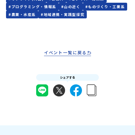
ので、ぜひご自宅からリラックスしてご参加ください。▼お申し込
い。やむを得ないお取り消しの場合はお早めに事務局までご連絡く
#
プログラミング・情報系
#
山の近く
#
ものづくり・工業系
み前に必ずご確認ください・参加規約への同意プログラムへの参加
ださい。・キャンセルポリシーやむを得ない参加お取り消しの場
申し込みいただく前に、「お申し込みに関する各規約」への同意が
#
農業・水産系
#
地域連携・実践型探究
合、以下のルールに沿って対応させていただきます。ご了承くださ
必須となります。ご確認ください。・抽選による参加者決定につい
い。プログラム開催日の前日＜8月2日＞から、【キャンセルのご連
てお申込みいただいた方の中から抽選の上、締め切り日から1週間を
絡日：お支払いいただく旅行代金】・21日目にあたる日以前：無
目途に、お申し込み時に記入いただいたメールアドレス宛に「当選
料・20日目-8日目：20％・7日目-2日目：30％・プログラム開始日
／落選メール」をお送りいたします。当選者は、メールに記載され
の前日：40％・プログラム開始日当日：50％・ご連絡無しでの不参
た「当選確認フォーム」に３日以内に回答いただき、確認フォーム
加またはプログラム開始後の解除：100％・催行中止について天候な
の提出をもって参加確定とさせていただきます。当選確認フォーム
どの状況等によって開催を見合わせる可能性があります。その場合
イベント一覧に戻る
の期日までにご回答いただけない場合は、当選を取り消しとさせて
は原則、開催日1週間前までにご連絡いたします。又、最少催行人数
いただきます。当選取り消しがあった場合は、繰り上げ当選者へご
に達しなかった場合は、開催日3週間前までに催行中止の旨をメール
連絡させていただきます。登録メールアドレスの変更をご希望の場
にてご連絡いたします。・よくあるご質問その他、よくあるご質問
合は下記の地域みらい留学公式LINEよりご連絡をお願いします。※
についてはこちらをご確認ください。運営団体について＜プログラ
受信制限設定をしていると、通知メールをお受け取りいただけませ
シェアする
ム主催：一般財団法人地域・教育魅力化プラットフォーム＞「意志
ん。その場合は、「@miratabi.jp」からのメールを受信できるよう
ある若者にあふれる持続可能な地域・社会をつくる」というビジョ
設定をお願いいたします。※結果に関する個別のお問合せにはお答
ンを掲げ、2017年3月に島根県に設立した教育事業団体です。日本
えしておりませんので、ご了承ください。・お申し込みについてお
全国約200の高校と連携しながら、中学卒業後に地域の枠を越えて生
申込はお一人様1回限りです。PC・スマートフォンからお申込くだ
徒一人ひとりの夢や価値観に合った地域・学校で1〜3年間過ごすこ
さい。申込後の内容変更はできません。お申込時は、メールアドレ
とができるシステム「地域みらい留学」をはじめとした、教育事業
スの入力間違いにご注意ください。・宿泊について１室に複数(同性
や地域活性モデルをつくり続けています。名 称：一般財団法人地
2～4名程度)で宿泊いただく予定です。・食事アレルギー対応につい
域・教育魅力化プラットフォーム設 立：2017年3月代表者：岩本
て個別の詳細なアレルギー対応希望にはお応えしかねる場合がござ
悠所在地：〒690-0842 島根県松江市東本町二丁目25-6 みらい
います。対応が必要な場合は必ず事前にご相談ください。・参加取
BASE2階 その他所在地公式HP：http://c-platform.or.jp/お問い
消や急遽参加できなくなった場合について参加決定後の参加お取り