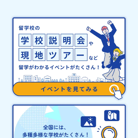
合わせ先担当：小川・小原E-mail：info@miratabi.jp「おためし
消しはご遠慮下さい。やむを得ないお取り消しの場合はお早めに事
地域留学体験」のプログラム開催情報を公式LINEにて配信中！ぜひ
務局までご連絡ください。・キャンセルポリシーやむを得ない参加
ご登録ください♪地域みらい留学公式LINE
お取り消しの場合、以下のルールに沿って対応させていただきま
す。ご了承ください。プログラム開催日の前日＜8月3日＞から、
【キャンセルのご連絡日：お支払いいただく旅行代金】・21日目に
あたる日以前：無料・20日目-8日目：20％・7日目-2日目：30％・
プログラム開始日の前日：40％・プログラム開始日当日：50％・ご
連絡無しでの不参加またはプログラム開始後の解除：100％・催行中
止について天候などの状況等によって開催を見合わせる可能性があ
ります。その場合は原則、開催日1週間前までにご連絡いたします。
又、最少催行人数に達しなかった場合は、開催日3週間前までに催行
中止の旨をメールにてご連絡いたします。・よくあるご質問その
他、よくあるご質問についてはこちらをご確認ください。運営団体
について＜プログラム主催：一般財団法人地域・教育魅力化プラッ
トフォーム＞「意志ある若者にあふれる持続可能な地域・社会をつ
くる」というビジョンを掲げ、2017年3月に島根県に設立した教育
事業団体です。日本全国約200の高校と連携しながら、中学卒業後に
地域の枠を越えて生徒一人ひとりの夢や価値観に合った地域・学校
で1〜3年間過ごすことができるシステム「地域みらい留学」をはじ
めとした、教育事業や地域活性モデルをつくり続けています。名
称：一般財団法人地域・教育魅力化プラットフォーム設 立：2017
年3月代表者：岩本 悠所在地：〒690-0842 島根県松江市東本町二
丁目25-6 みらいBASE2階 その他所在地公式HP：http://c-