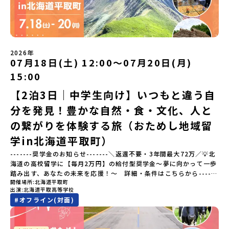
う）」佐賀県の西部にある有田町は、江戸時代から400年以上続く
は何をするの？」という疑問にお答えする説明会です。その場所な
「窯業（ようぎょう）」の町。 窯（かま）で粘土を焼いてつくるも
らではのプログラムをたっぷりお伝えします！🚩現在公開中の個別
のづくりが、この町の文化として今も受け継がれています。世界で
説明会はこちらから（順次公開予定）【5/7(木)】北海道平取町
も知られる「有田焼」は、この窯業の中から生まれました。長い歴
【5/8(金)】熊本県芦北町▼おためし地域留学の情報▼おためし地域
史の中で積み重ねられてきた技術や工夫、そして“つくる人の想
留学の情報紹介ページ👉【こちらをクリック】「おためし地域留学
い”が、この町には残っています。また、文化施設が「日本遺産」や
体験」のプログラム開催情報を公式LINEにて配信中！ぜひご登録く
2026年
「日本の20世紀遺産」に認定されるなど日本を代表する伝統工芸の
07月18日(土) 12:00〜07月20日(月)
ださい♪気になることや不安な点は、LINEから気軽にご相談くださ
町です。さらに、有田町には「日本の棚田百選」に選ばれた「岳の
い。👉 【LINE登録はこちら】
15:00
棚田（たなだ）」や「名水百選」や「水源の森百選」に選ばれた
「竜門峡（りゅうもんきょう）」など、思わず立ち止まりたくなる
【2泊3日｜中学生向け】いつもと違う自
ような自然も広がり、歴史・文化・自然が重なり合う、“本物”に出
分を発見！豊かな自然・食・文化、人と
会える場所です。そんな歴史・文化が豊かな佐賀県有田町で実際に
町を歩きながら学ぶフィールドワークをしたり、有田焼づくりに関
の繋がりを体験する旅（おためし地域留
わる職人、町で暮らすプロデザイナー、地元の高校で学ぶ生徒など
と交流しながら「伝統的なものづくり」や「未来のデザイン」を一
学in北海道平取町）
緒に探求できます。ただ体験するだけじゃなくて、 “どうしてこの形
-------奨学金のお知らせ-------＼返還不要・3年間最大72万／💡北
なんだろう？” “自分だったらどんなデザインにする？” そんなふう
海道の高校留学に【毎月2万円】の給付型奨学金～夢に向かって一歩
に考える時間も、このプログラムの大切なポイントです。ここで出
踏み出す、あなたの未来を応援！～ 詳細・条件はこちらから------
会う人や体験が、自分の「好き」や「未来」につながるかもしれま
開催場所
北海道平取町
---------------------------＜体験費・宿泊費が無料＞累計3,000万
せん。この町でしかできない、ちょっと特別な体験を、ぜひ楽しん
出演
北海道平取高等学校
部以上販売された大人気マンガ「ゴールデンカムイ」の実写版映画
でみませんか？体験のおすすめポイント体験プログラム内容（予
#
オフライン(対面)
に登場する町！北海道の「アイヌ文化継承の地」で自然や食を体験
定）＜１日目＞（PM）「オリエンテーション・自己紹介ワーク」
してみませんか？「地元以外の地域の暮らしが気になる。いつか留
「有田工業高校見学」 -陶芸技術をまなぶ！「セラミック科」のま
学してみたい！」「アイヌ文化の歴史や、マンガに登場する世界を
なび場を体験 -デザインセンスをまなぶ！「デザイン科」のまなび