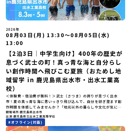
り返るーみんなで体験シェア」＜2日目＞（AM）「平取高校見学・
す。チャットでの質問も可能ですので、ぜひご自宅からリラックス
ともある「歴舟川（れきふねがわ）」。 他の地域では見ることので
寮見学」 -平取高校の特徴を知る学校体験 -在校生との対話「高
してご参加ください。▼お申し込み前に必ずご確認ください・参加
きない圧倒的スケールの自然と、新しい産業が交差する瞬間を肌で
校生企画②-町の紹介編-」 -ビンゴをしながら町を知ろう！（PM）
規約への同意プログラムへの参加申し込みいただく前に、「お申し
体感できる町です。北の大地で脈々と受け継がれる 「フロンティア
「自然と農を感じる！農業アクティビティ」 -平取特産の「びらと
込みに関する各規約」への同意が必須となります。ご確認くださ
スピリッツ」を体感！ 「フロンティアスピリッツ（開拓者精神）」
りトマト」農家体験！ -想いを持って仕事をする大人との交流会
い。・抽選による参加者決定についてお申込みいただいた方の中か
は、大樹町の開拓時代から人々の間で大切に受け継がれてきた精神
「みんなでBBQディナー」 -さらに仲間や地元の高校生、町の大人
2026年
ら抽選の上、締め切り日から1週間を目途に、お申し込み時に記入い
です。どんな困難な状況にも真っ向から立ち向かい、未知の領域へ
08月03日(月) 13:30〜08月05日(水)
たちと交流＜3日目＞（AM）「アイヌが愛した森を散策するフィー
ただいたメールアドレス宛に「当選／落選メール」をお送りいたし
夢を追って挑戦し続ける姿勢や、手つかずの大自然の中で一攫千金
ルドワーク」「3日間の振り返りワーク」 -みんなで振り返り対話
ます。当選者は、メールに記載された「当選確認フォーム」に３日
の夢を抱いて熱中した「砂金掘り」、自らの手で広大な大地を切り
13:00
「ランチ/お土産タイム」（PM） 13：30頃プログラム終了-新千歳
以内に回答いただき、確認フォームの提出をもって参加確定とさせ
拓いてきた農業や漁業の歴史など、夢を追う人々が集まる他の町に
空港には15：00頃に到着予定です。※天候の状況や参加人数によっ
【2泊3日｜中学生向け】400年の歴史が
ていただきます。当選確認フォームの期日までにご回答いただけな
はない風土が存在します。大樹町では、このフロンティアスピリッ
てプログラムを変更する場合がございます。参加概要【開催場所】
い場合は、当選を取り消しとさせていただきます。当選取り消しが
ツが現在、「北海道の小さな町から宇宙を目指す」という新たな夢
息づく武士の町！真っ青な海と自分らし
北海道平取町（びらとりちょう）【実施日程】7月18日(土)～7月20
あった場合は、繰り上げ当選者へご連絡させていただきます。登録
へと繋がっています。 「宇宙版シリコンバレー」の実現を目指し、
日(月祝)※参加が確定した方には6月3日(水) 18：30～20：00に
メールアドレスの変更をご希望の場合は下記の地域みらい留学公式
国内外の宇宙関連企業が集まる宇宙港「北海道スペースポート」の
い創作時間へ飛びこむ夏旅（おためし地
「参加者向け事前オンライン研修」をご案内する予定です。必ず参
LINEよりご連絡をお願いします。※受信制限設定をしていると、通
整備が進められています。 この未来への挑戦の精神は、民間企業に
域留学 in 鹿児島県出水市・出水工業高
加をお願いします。【集合場所・時間】7月18日(土) 12：00 新千歳
知メールをお受け取りいただけません。その場合は、
よる日本初のロケット打ち上げ成功という形で実を結び、世界有数
空港※12：00までに新千歳空港に到着する便で手配ください。【解
「@miratabi.jp」からのメールを受信できるよう設定をお願いいた
のロケット発射場の適地として全国・アジア各国からも大きな注目
校）
散場所・時間】7月20日(祝月) 15：00頃 新千歳空港※16：00以降
します。※結果に関する個別のお問合せにはお答えしておりません
を集めています 今回は、そんな大樹町の過去から未来へ繋がるフロ
に新千歳空港を出発する便で手配ください。【対象】中学2年生、中
＜体験費・宿泊費が無料！＞武士（さつま）の誇りが息づく出水
ので、ご了承ください。・お申し込みについてお申込はお一人様1回
ンティアスピリッツに触れるアクティビティへ出発！農業からロケ
学3年生【宿泊先】ゲストハウス ヤント※ドミトリータイプの2段ベ
市！夏の真っ青な海に思いっきり飛び込んで、自分を研ぎ澄ます創
限りです。PC・スマートフォンからお申込ください。申込後の内容
ットまで本物の現場を体感し、他では味わえない体験を五感をフル
ッド（1室2～4名）で宿泊いただく予定です。【旅行代金】無料※旅
作時間を体感してみませんか？「地元以外の暮らしや文化が気にな
変更はできません。お申込時は、メールアドレスの入力間違いにご
につかって楽しむことができます🎵大樹高校は、農業から宇宙まで
行代金に含まれる費用のうち、以下の内容が無料となります・宿泊
開催場所
鹿児島県出水市
る。いつか留学してみたい！」「自分の進学や将来の可能性をもっ
注意ください。・宿泊について１室に複数(同性2～4名程度)で宿泊
「町のぜんぶが教科書」！大樹高校の学びは、ただ教室の机に座っ
出演
鹿児島県立出水工業高等学校
費（2泊分）・プログラム内のアクティビティ・体験費用・一部の食
とひらきたい！」「ものづくりや工業高校に興味がある！」そんな
いただく予定です。・食事アレルギー対応について個別の詳細なア
ているだけではありません！農業や漁業から、最先端の宇宙科学ま
#
オフライン(対面)
事代※以下の費用は参加者のご負担となります・集合場所までの往
中学生のみなさんにおすすめ！「おためし地域留学」は、日本全国
レルギー対応希望にはお応えしかねる場合がございます。対応が必
で「町のぜんぶが教科書」 です。先輩たちは「地域探究」の授業
復交通費・お土産代や自由時間の個人飲食費などの個人的費用【募
約200の高校と連携し、地域の枠を超えて学校生活を送る「地域みら
要な場合は必ず事前にご相談ください。・参加取消や急遽参加でき
や、放課後の「地域探究サークル」を通して、学校の外へどんどん