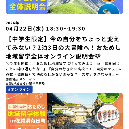
2026年
04月22日(水) 18:30
19:30
〜
【中学生限定】今の自分をちょっと変え
てみない？2泊3日の大冒険へ！おためし
地域留学全体オンライン説明会💡
＼今年も開催！／おためし地域留学に行ってみよう！🛫「毎日同じ
ことの繰り返しだな…」「自分の行きたい高校って、自分のテストの
点数（偏差値）で決めるしかないのかな？」スマホを見ながら、進
開催場所
オンライン
路にモヤモヤしているそこのあなたへ！👀テストの点数ではなく、
出演
地域みらい留学事務局
あなたの「ワクワク（＝自分軸）」で進路を選ぶ。そんな新しい選
#
オンライン
択肢が、「地域みらい留学」です。「でも、いきなり知らない土地
の高校に進学するなんて不安…」そんな人のために、2泊3日で気軽
にプチ体験できる【おためし地域留学】の魅力を凝縮したオンライ
ン説明会のアーカイブ（録画）を公開中です！✨＼🔥ここがすごい！
🔥／おためし地域留学 3つのワクワク🔥🔥 ①スマホじゃわからない
「圧倒的な感動」！教科書を読むだけじゃわからない、その地域な
らではの大自然や歴史を「五感」でフル体験！カヌーに乗ったり、
伝統文化に触れたり、本物の冒険が待っています！🔥 ②「初めまし