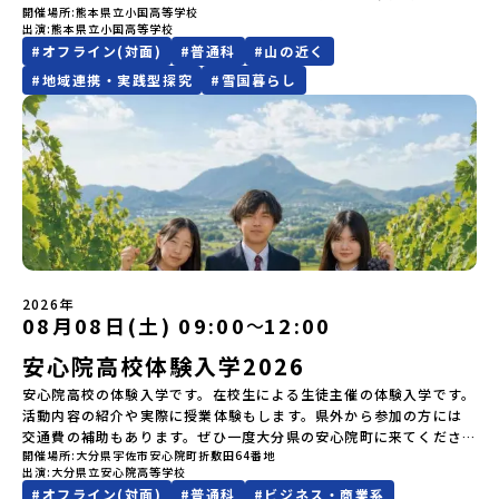
してご参加ください。▼お申し込み前に必ずご確認ください・参加
開催場所
熊本県立小国高等学校
す！
験」のプログラム開催情報を公式LINEにて配信中！ぜひご登録くだ
まで疑問も不安もワクワクに変える！「おためし地域留学」ステッ
出演
熊本県立小国高等学校
規約への同意プログラムへの参加申し込みいただく前に、「お申し
さい♪地域みらい留学公式LINE
プアップ説明会プログラムの内容を詳しく知りたい方や、お申し込
#
オフライン(対面)
#
普通科
#
山の近く
込みに関する各規約」への同意が必須となります。ご確認くださ
みを迷われている方向けにZoomでのオンライン配信を行います。
い。・抽選による参加者決定についてお申込みいただいた方の中か
知りたい情報のレベルに合わせて、以下の2つのステップをご活用く
#
地域連携・実践型探究
#
雪国暮らし
ら抽選の上、締め切り日から1週間を目途に、お申し込み時に記入い
ださい。【STEP 1】全体オンライン説明会（アーカイブ動画を公開
ただいたメールアドレス宛に「当選／落選メール」をお送りいたし
中！）〜まずは「おためし地域留学」を知りたい方へ〜日本全国20
ます。当選者は、メールに記載された「当選確認フォーム」に３日
以上の地域から選んで参加できる「おためし地域留学」の全体像や
以内に回答いただき、確認フォームの提出をもって参加確定とさせ
魅力について、説明会を開催しました。中学生一人での参加にあた
ていただきます。当選確認フォームの期日までにご回答いただけな
り、保護者様が特に気になる「安全面」や「事務局のサポート体
い場合は、当選を取り消しとさせていただきます。当選取り消しが
制」についても詳しく解説しています。ぜひ、ご自宅からお気軽に
あった場合は、繰り上げ当選者へご連絡させていただきます。登録
ご視聴ください。🎬 [アーカイブ動画を視聴する]YouTube：
メールアドレスの変更をご希望の場合は下記の地域みらい留学公式
https://youtu.be/Yt8nd04aNgA?si=e5erbspvwz5O8_uF
LINEよりご連絡をお願いします。※受信制限設定をしていると、通
【STEP 2】プログラム説明会〜「標津町」の内容をもっと知りした
知メールをお受け取りいただけません。その場合は、
い方へ〜全体説明を聞いたうえで、「プログラムで何をするの？」
2026年
「@miratabi.jp」からのメールを受信できるよう設定をお願いいた
「どんなまちなの？」という疑問にお答えする詳細配信です。2泊3
08月08日(土) 09:00
12:00
〜
します。※結果に関する個別のお問合せにはお答えしておりません
日のプログラムの中身をお伝えします。日時：6月10日(水) 19：
ので、ご了承ください。・お申し込みについてお申込はお一人様1回
00〜20：00内容：どんなところ？プログラム詳細解説、質疑応答紹
安心院高校体験入学2026
限りです。PC・スマートフォンからお申込ください。申込後の内容
介地域：鹿児島県出水市・出水工業高校/北海道標津町/岩手県八幡
変更はできません。お申込時は、メールアドレスの入力間違いにご
安心院高校の体験入学です。在校生による生徒主催の体験入学です。
平市/愛媛県鬼北町＊4つの地域のプログラムを1時間でぎゅっとお届
注意ください。・宿泊について１室に複数(同性2～4名程度)で宿泊
活動内容の紹介や実際に授業体験もします。県外から参加の方には
けします。お申し込み：https://c-mirai.jp/events/064069お気
いただく予定です。・食事アレルギー対応について個別の詳細なア
交通費の補助もあります。ぜひ一度大分県の安心院町に来てくださ
軽にどうぞ！「はじめての一人旅だけど大丈夫？」「どんな体験が
レルギー対応希望にはお応えしかねる場合がございます。対応が必
開催場所
大分県宇佐市安心院町折敷田64番地
い！！
できるの？」そんな保護者様の不安や、中学生のみなさんの素朴な
出演
大分県立安心院高等学校
要な場合は必ず事前にご相談ください。・参加取消や急遽参加でき
疑問にスタッフが直接お答えします。チャットでの質問も可能です
#
オフライン(対面)
#
普通科
#
ビジネス・商業系
なくなった場合について参加決定後の参加お取り消しはご遠慮下さ