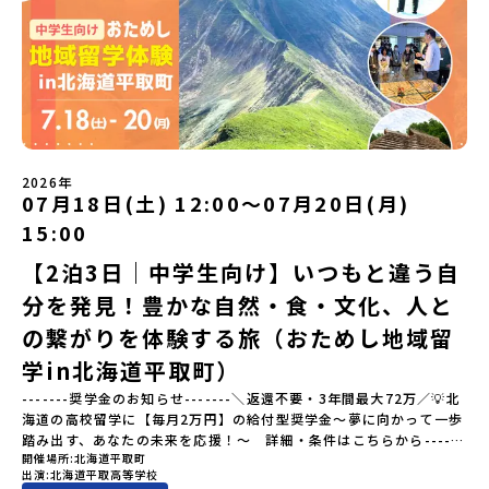
を送る「地域みらい留学」をプチ体験できるプログラムです。はじ
方へ〜プログラムの全体像や魅力、サポート体制について解説しま
めてのひとり旅でも安心！現地でもスタッフがしっかりとサポート
す。 【STEP2】個別プログラム説明会（☆順次ページを公開しま
いたします。今回のフィールドは「佐賀県有田町（ありたちょ
す）〜「地域別のプログラム」を具体的に知りたい方へ〜 「現地で
う）」佐賀県の西部にある有田町は、江戸時代から400年以上続く
は何をするの？」という疑問にお答えする説明会です。その場所な
「窯業（ようぎょう）」の町。 窯（かま）で粘土を焼いてつくるも
らではのプログラムをたっぷりお伝えします！🚩現在公開中の個別
のづくりが、この町の文化として今も受け継がれています。世界で
説明会はこちらから（順次公開予定）【5/7(木)】北海道平取町
も知られる「有田焼」は、この窯業の中から生まれました。長い歴
【5/8(金)】熊本県芦北町▼おためし地域留学の情報▼おためし地域
史の中で積み重ねられてきた技術や工夫、そして“つくる人の想
留学の情報紹介ページ👉【こちらをクリック】「おためし地域留学
い”が、この町には残っています。また、文化施設が「日本遺産」や
体験」のプログラム開催情報を公式LINEにて配信中！ぜひご登録く
2026年
「日本の20世紀遺産」に認定されるなど日本を代表する伝統工芸の
07月18日(土) 12:00〜07月20日(月)
ださい♪気になることや不安な点は、LINEから気軽にご相談くださ
町です。さらに、有田町には「日本の棚田百選」に選ばれた「岳の
い。👉 【LINE登録はこちら】
15:00
棚田（たなだ）」や「名水百選」や「水源の森百選」に選ばれた
「竜門峡（りゅうもんきょう）」など、思わず立ち止まりたくなる
【2泊3日｜中学生向け】いつもと違う自
ような自然も広がり、歴史・文化・自然が重なり合う、“本物”に出
分を発見！豊かな自然・食・文化、人と
会える場所です。そんな歴史・文化が豊かな佐賀県有田町で実際に
町を歩きながら学ぶフィールドワークをしたり、有田焼づくりに関
の繋がりを体験する旅（おためし地域留
わる職人、町で暮らすプロデザイナー、地元の高校で学ぶ生徒など
と交流しながら「伝統的なものづくり」や「未来のデザイン」を一
学in北海道平取町）
緒に探求できます。ただ体験するだけじゃなくて、 “どうしてこの形
-------奨学金のお知らせ-------＼返還不要・3年間最大72万／💡北
なんだろう？” “自分だったらどんなデザインにする？” そんなふう
海道の高校留学に【毎月2万円】の給付型奨学金～夢に向かって一歩
に考える時間も、このプログラムの大切なポイントです。ここで出
踏み出す、あなたの未来を応援！～ 詳細・条件はこちらから------
会う人や体験が、自分の「好き」や「未来」につながるかもしれま
開催場所
北海道平取町
---------------------------＜体験費・宿泊費が無料＞累計3,000万
せん。この町でしかできない、ちょっと特別な体験を、ぜひ楽しん
出演
北海道平取高等学校
部以上販売された大人気マンガ「ゴールデンカムイ」の実写版映画
でみませんか？体験のおすすめポイント体験プログラム内容（予