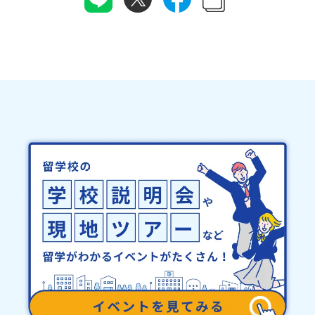
域・教育魅力化プラットフォーム設 立：2017年3月代表者：岩本
て個別の詳細なアレルギー対応希望にはお応えしかねる場合がござ
悠所在地：〒690-0842 島根県松江市東本町二丁目25-6 みらい
います。対応が必要な場合は必ず事前にご相談ください。・参加取
BASE2階 その他所在地公式HP：http://c-platform.or.jp/お問い
消や急遽参加できなくなった場合について参加決定後の参加お取り
合わせ先担当：小川・小原E-mail：info@miratabi.jp「おためし
消しはご遠慮下さい。やむを得ないお取り消しの場合はお早めに事
地域留学体験」のプログラム開催情報を公式LINEにて配信中！ぜひ
務局までご連絡ください。・キャンセルポリシーやむを得ない参加
ご登録ください♪地域みらい留学公式LINE
お取り消しの場合、以下のルールに沿って対応させていただきま
す。ご了承ください。プログラム開催日の前日＜8月3日＞から、
【キャンセルのご連絡日：お支払いいただく旅行代金】・21日目に
あたる日以前：無料・20日目-8日目：20％・7日目-2日目：30％・
プログラム開始日の前日：40％・プログラム開始日当日：50％・ご
連絡無しでの不参加またはプログラム開始後の解除：100％・催行中
止について天候などの状況等によって開催を見合わせる可能性があ
ります。その場合は原則、開催日1週間前までにご連絡いたします。
又、最少催行人数に達しなかった場合は、開催日3週間前までに催行
中止の旨をメールにてご連絡いたします。・よくあるご質問その
他、よくあるご質問についてはこちらをご確認ください。運営団体
について＜プログラム主催：一般財団法人地域・教育魅力化プラッ
トフォーム＞「意志ある若者にあふれる持続可能な地域・社会をつ
くる」というビジョンを掲げ、2017年3月に島根県に設立した教育
事業団体です。日本全国約200の高校と連携しながら、中学卒業後に
地域の枠を越えて生徒一人ひとりの夢や価値観に合った地域・学校
で1〜3年間過ごすことができるシステム「地域みらい留学」をはじ
めとした、教育事業や地域活性モデルをつくり続けています。名