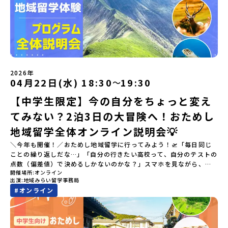
2026年
04月22日(水) 18:30
19:30
〜
【中学生限定】今の自分をちょっと変え
てみない？2泊3日の大冒険へ！おためし
地域留学全体オンライン説明会💡
＼今年も開催！／おためし地域留学に行ってみよう！🛫「毎日同じ
ことの繰り返しだな…」「自分の行きたい高校って、自分のテストの
点数（偏差値）で決めるしかないのかな？」スマホを見ながら、進
開催場所
オンライン
路にモヤモヤしているそこのあなたへ！👀テストの点数ではなく、
出演
地域みらい留学事務局
あなたの「ワクワク（＝自分軸）」で進路を選ぶ。そんな新しい選
#
オンライン
択肢が、「地域みらい留学」です。「でも、いきなり知らない土地
の高校に進学するなんて不安…」そんな人のために、2泊3日で気軽
にプチ体験できる【おためし地域留学】の魅力を凝縮したオンライ
ン説明会のアーカイブ（録画）を公開中です！✨＼🔥ここがすごい！