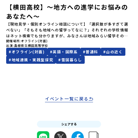
いただく予定です。・食事アレルギー対応について個別の詳細なア
軽にどうぞ！「はじめての一人旅だけど大丈夫？」「どんな体験が
できます！
【横田高校】～地方への進学にお悩みの
レルギー対応希望にはお応えしかねる場合がございます。対応が必
できるの？」そんな保護者様の不安や、中学生のみなさんの素朴な
要な場合は必ず事前にご相談ください。・参加取消や急遽参加でき
あなたへ～
疑問にスタッフが直接お答えします。チャットでの質問も可能です
なくなった場合について参加決定後の参加お取り消しはご遠慮下さ
ので、ぜひご自宅からリラックスしてご参加ください。▼お申し込
【現地見学・個別オンライン相談について】「選択肢が多すぎて選
い。やむを得ないお取り消しの場合はお早めに事務局までご連絡く
み前に必ずご確認ください・参加規約への同意プログラムへの参加
べない」「そもそも地域への留学ってなに？」それぞれの学校情報
ださい。・キャンセルポリシーやむを得ない参加お取り消しの場
申し込みいただく前に、「お申し込みに関する各規約」への同意が
はネット検索でも分かりますが、みなさんは地域みらい留学そのも
合、以下のルールに沿って対応させていただきます。ご了承くださ
必須となります。ご確認ください。・抽選による参加者決定につい
開催場所
オフライン(対面)
のをイメージできていますか？地域みらい留学がスタートする前か
い。プログラム開催日の前日＜8月2日＞から、【キャンセルのご連
てお申込みいただいた方の中から抽選の上、締め切り日から1週間を
出演
島根県立横田高等学校
ら県外生を積極的に受け入れてきた横田高校。本校では、これまで
絡日：お支払いいただく旅行代金】・21日目にあたる日以前：無
目途に、お申し込み時に記入いただいたメールアドレス宛に「当選
#
オフライン(対面)
#
英語・国際系
#
普通科
#
山の近く
100名以上（毎年10名程度）の「みらい留学生」を受け入れてきま
料・20日目-8日目：20％・7日目-2日目：30％・プログラム開始日
／落選メール」をお送りいたします。当選者は、メールに記載され
した。そんな全国トップクラスの受け入れ実績校へ気軽に「今の気
#
地域連携・実践型探究
#
雪国暮らし
の前日：40％・プログラム開始日当日：50％・ご連絡無しでの不参
た「当選確認フォーム」に３日以内に回答いただき、確認フォーム
持ち」を話してみませんか？横田高校は、（本校への進学希望でな
加またはプログラム開始後の解除：100％・催行中止について天候な
の提出をもって参加確定とさせていただきます。当選確認フォーム
くても）みなさんの地域みらい留学をサポートします！～個別相談
どの状況等によって開催を見合わせる可能性があります。その場合
の期日までにご回答いただけない場合は、当選を取り消しとさせて
の流れ～①「横田高校に相談」←こちらをクリック②質問事項をチ
は原則、開催日1週間前までにご連絡いたします。又、最少催行人数
いただきます。当選取り消しがあった場合は、繰り上げ当選者へご
ェックして送信！③横田高校から返信メール（質問回答）が届く。
に達しなかった場合は、開催日3週間前までに催行中止の旨をメール
連絡させていただきます。登録メールアドレスの変更をご希望の場
④日程を相談のうえ、オンライン相談や現地見学を実施。※本校へ
にてご連絡いたします。・よくあるご質問その他、よくあるご質問
合は下記の地域みらい留学公式LINEよりご連絡をお願いします。※
の進学希望者ではなくても、「県外進学」「寮生活」などの情報提
についてはこちらをご確認ください。運営団体について＜プログラ
受信制限設定をしていると、通知メールをお受け取りいただけませ
イベント一覧に戻る
供も可能です。情報収集の一環としてご活用ください！
ム主催：一般財団法人地域・教育魅力化プラットフォーム＞「意志
ん。その場合は、「@miratabi.jp」からのメールを受信できるよう
ある若者にあふれる持続可能な地域・社会をつくる」というビジョ
設定をお願いいたします。※結果に関する個別のお問合せにはお答
ンを掲げ、2017年3月に島根県に設立した教育事業団体です。日本
えしておりませんので、ご了承ください。・お申し込みについてお
全国約200の高校と連携しながら、中学卒業後に地域の枠を越えて生
申込はお一人様1回限りです。PC・スマートフォンからお申込くだ
徒一人ひとりの夢や価値観に合った地域・学校で1〜3年間過ごすこ
シェアする
さい。申込後の内容変更はできません。お申込時は、メールアドレ
とができるシステム「地域みらい留学」をはじめとした、教育事業
スの入力間違いにご注意ください。・宿泊について１室に複数(同性
や地域活性モデルをつくり続けています。名 称：一般財団法人地
2～4名程度)で宿泊いただく予定です。・食事アレルギー対応につい