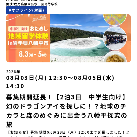
注意ください。・宿泊について１室に複数(同性2～4名程度)で宿泊
「町のぜんぶが教科書」！大樹高校の学びは、ただ教室の机に座っ
出演
鹿児島県立出水工業高等学校
費（2泊分）・プログラム内のアクティビティ・体験費用・一部の食
とひらきたい！」「ものづくりや工業高校に興味がある！」そんな
いただく予定です。・食事アレルギー対応について個別の詳細なア
ているだけではありません！農業や漁業から、最先端の宇宙科学ま
#
オフライン(対面)
事代※以下の費用は参加者のご負担となります・集合場所までの往
中学生のみなさんにおすすめ！「おためし地域留学」は、日本全国
レルギー対応希望にはお応えしかねる場合がございます。対応が必
で「町のぜんぶが教科書」 です。先輩たちは「地域探究」の授業
復交通費・お土産代や自由時間の個人飲食費などの個人的費用【募
約200の高校と連携し、地域の枠を超えて学校生活を送る「地域みら
要な場合は必ず事前にご相談ください。・参加取消や急遽参加でき
や、放課後の「地域探究サークル」を通して、学校の外へどんどん
集人数】最大10名（お申し込み多数の場合は抽選の上決定）【参加
い留学」をプチ体験できるプログラムです。はじめてのひとり旅で
なくなった場合について参加決定後の参加お取り消しはご遠慮下さ
飛び出し町の人たちと一緒にリアルな課題解決にチャレンジしてい
者決定】お申し込み多数の場合は、締め切り後1週間を目途に当落結
も安心！現地でもスタッフがしっかりとサポートいたします。今回
い。やむを得ないお取り消しの場合はお早めに事務局までご連絡く
ます。そんな先輩たちとの交流がきっと「未来の自分」のヒントが
果をご連絡いたします。【申し込み受付締切】4月30日(木)12：00
のフィールドは「鹿児島県 出水市（いずみし）出水工業高校」出水
ださい。・キャンセルポリシーやむを得ない参加お取り消しの場
見つかるはず！ あたたかい町の人たちや先輩たちとの出会いが待っ
から 5月14日(木) 12：00まで疑問も不安もワクワクに変える！「お
市（いずみし）は、鹿児島県の玄関口にあるまち。ここでしか見ら
合、以下のルールに沿って対応させていただきます。ご了承くださ
ている北海道大樹町へ、あなたの世界をグッと広げる特別な旅に出
ためし地域留学」ステップアップ説明会プログラムの内容を詳しく
れない景色と、地元の人たちがずっと大切にしてきたものがありま
い。プログラム開催日の前日＜7月3日＞から、【キャンセルのご連
発しませんか？ 体験のおすすめポイント体験プログラム内容（予
知りたい方や、お申し込みを迷われている方向けにZoomでのオン
す。400年前から続く「武士の道」を歩く昔、武士たちがまちを守る
絡日：お支払いいただく旅行代金】・21日目にあたる日以前：無
定）＜１日目＞（PM）「オリエンテーション・自己紹介ワーク」
ライン配信を行います。知りたい情報のレベルに合わせて、以下の2
ために築いた「出水麓（いずみふもと）武家屋敷群」。今も残る約
料・20日目-8日目：20％・7日目-2日目：30％・プログラム開始日
「大樹町の自然を満喫」 -先人の知恵と夢を体験「砂金堀」 -川
つのステップをご活用ください。【STEP 1】全体オンライン説明会
150軒のお屋敷のほとんどに、今も人が住んでいます。400年前の武
の前日：40％・プログラム開始日当日：50％・ご連絡無しでの不参
遊び「1日を振り返るーみんなで体験シェア」＜2日目＞（AM）「大
（アーカイブ動画を公開中！）〜まずは「おためし地域留学」を知
士が歩いた道を、自分の足で歩く。まるで、まち全体がタイムカプ
加またはプログラム開始後の解除：100％・催行中止について天候な
樹高校見学・寮見学」 -大樹高校の特徴を知る学校体験 -高校生
2026年
りたい方へ〜日本全国20以上の地域から選んで参加できる「おため
セル。真っ青な海へダイブ！目の前に広がる八代海（やつしろか
08月03日(月) 12:30〜08月05日(水)
どの状況等によって開催を見合わせる可能性があります。その場合
との対話「大樹町の魅力を体験①」 -大樹町ならではのランチ＆ス
し地域留学」の魅力を凝縮したアーカイブ動画をご覧いただけま
い）は穏やかなリアス式海岸。海に沈む夕日は一生に一度は見てお
は原則、開催日1週間前までにご連絡いたします。又、最少催行人数
イーツ（PM）「大樹町の魅力を体験②」 -大樹町宇宙交流センタ
14:30
す。初めての一人旅への不安や、事務局のサポート体制、安全面に
きたい景色です。出水工業高校は、「建築科」と「機械電気科」の2
に達しなかった場合は、開催日3週間前までに催行中止の旨をメール
ーSORA見学 -モデルロケットを飛ばしてみよう！「みんなで
ついても詳しく解説しています。🎬 [アーカイブ動画を視聴す
つの学科。金属加工、電気工作、建物のデザインにチャレンジでき
にてご連絡いたします。・よくあるご質問その他、よくあるご質問
BBQ」 -さらに仲間や地元の高校生、町の大人たちと交流＜3日目
募集期間延長！【2泊3日｜中学生向け】
る]YouTube：https://youtu.be/Yt8nd04aNgA?
る環境。「高校生ものづくりコンテスト」の木材加工部門で九州大
についてはこちらをご確認ください。運営団体について＜プログラ
＞（AM）「3日間の振り返りワーク」 -みんなで振り返り対話「牧
si=e5erbspvwz5O8_uF【STEP 2】平取町プログラム説明会〜
幻のドラゴンアイを探しに！？地球のチ
会2位に輝くなど、先輩たちの実力はホンモノ！この旅では自分の手
ム主催：一般財団法人地域・教育魅力化プラットフォーム＞「意志
場の舞台裏。フィールドワーク」 -牧場見学・搾乳体験・動物と触
「平取町」の内容を具体的に深掘りしたい方へ〜全体説明を聞いた
でモノをつくる時間を体験。金属を削ったり、電気を組んだり、木
ある若者にあふれる持続可能な地域・社会をつくる」というビジョ
れ合おう「ランチ/お土産タイム」（PM） 14：00頃プログラム終
カラと森のめぐみに出会う八幡平探究の
うえで、「平取町では具体的に何をするの？」「どんな町なの？」
で形をつくったり。プロの機械にさわれる高校で&quot;自分の手
ンを掲げ、2017年3月に島根県に設立した教育事業団体です。日本
了-とかち帯広空港には15：00頃に到着予定です。※天候の状況や参
という疑問にお答えする説明会です。平取町ならではの豊かな文化
&quot;でモノづくりにチャレンジ。夜には自分だけの「竹灯籠（た
旅
全国約200の高校と連携しながら、中学卒業後に地域の枠を越えて生
加人数によってプログラムを変更する場合がございます。参加概要
や、2泊3日のプログラムの中身をたっぷりとお伝えします。日
けとうろう）」を作って灯りをともします。真っ青な海に思いっき
徒一人ひとりの夢や価値観に合った地域・学校で1〜3年間過ごすこ
【開催場所】北海道大樹町（たいきちょう）【実施日程】7月28日
【お知らせ】募集期間を6月29日（月）12:00まで延長しました！よ
時： 5月7日(木) 19：00〜19：40内 容： 平取町ってどんなとこ
りダイブしたり、全国から集まった仲間や地元の高校生、地域の方
とができるシステム「地域みらい留学」をはじめとした、教育事業
(火)〜 7月30日(木)※参加が確定した方には6月19日(金) 18：30～