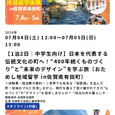
🔥／おためし地域留学 3つのワクワク🔥🔥 ①スマホじゃわからない
「圧倒的な感動」！教科書を読むだけじゃわからない、その地域な
らではの大自然や歴史を「五感」でフル体験！カヌーに乗ったり、
伝統文化に触れたり、本物の冒険が待っています！🔥 ②「初めまし
て」が「一生の友達」に変わる！全国から「新しいことに挑戦した
い！」「今の自分を変えたい！」と思っている同世代の中学生が大
集合！地元の高校生と一緒にご飯を食べて語り合えば、たった数日
2026年
で最高の仲間になる！🔥 ③宿泊費・体験費はなんと【無料】！親元
07月04日(土) 12:00〜07月05日(日)
を離れる初めての一人旅でも大丈夫。頼れるスタッフがしっかりサ
13:00
ポートするので安心・安全です！ーーーーーーーーーーーーーーー
ーーーーーーーーー📺 全体オンライン説明会（アーカイブ配信）
【1泊2日｜中学生向け】日本を代表する
2026年4月22日に開催された説明会の録画をご覧いただけます。こ
伝統文化の町へ！“400年続くものづく
の動画を見れば、あなたの「なんとなく不安」が「絶対に行ってみ
たい！」に変わるはず💡お家からリラックスして視聴してみてくだ
り”と”未来のデザイン”を学ぶ旅（おた
さいね😊▶︎全体説明会のアーカイブはこちら（アーカイブを視聴す
る）YouTube：https://youtu.be/Yt8nd04aNgA?
めし地域留学 in佐賀県有田町）
si=e5erbspvwz5O8_uF【アーカイブ内容】・おためし地域留学の
＜体験費・宿泊費が無料！＞世界でも有名な「有田焼」を生んだ
魅力・メリット・2026年度、日本全国20以上の対象地域について・
町！地域のプロと交流しながら、時代を超えて受け継がれてきた”も
安心のサポート体制・質疑応答※各地域の詳細なプログラムは、以
のづくり”や”デザイン”を探求しませんか？「地元以外の暮らしや文
下の【STEP2】個別説明会にて紹介しています。ーーーーーーーー
開催場所
佐賀県有田町
化が気になる。いつか留学してみたい！」「豊かな自然と伝統文
ーーーーーーーーーーーーーーーー💡疑問も不安もワクワクに変え
出演
佐賀県立有田工業高等学校
化、町並みに興味がある！」「ものづくりやきれいなデザインが好
る！2つのステップ知りたいことに合わせて、2つの説明会をご活用
#
オフライン(対面)
き！」そんな中学生のみなさんにおすすめ！「おためし地域留学体
ください！【STEP1】全体オンライン説明会の視聴（☆上の動画で
験」は、日本全国約200の高校と連携し、地域の枠を超えて学校生活
いつでも視聴可能です） 〜まずは「おためし地域留学」を知りたい