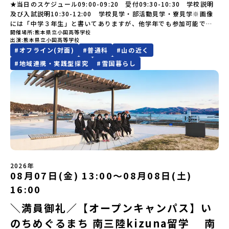
過ごすことができるシステム「地域みらい留学」をはじめとした、
けど大丈夫？」「どんな体験ができるの？」そんな保護者様の不安
しりとう）、西には世界遺産に認定されている秘境・知床半島（し
★当日のスケジュール09:00-09:20 受付09:30-10:30 学校説明
い場合は、当選を取り消しとさせていただきます。当選取り消しが
🎵体験のおすすめポイント体験プログラム内容（予定）＜1日目＞
教育事業や地域活性モデルをつくり続けています。名 称：一般財
や、中学生のみなさんの素朴な疑問にスタッフが直接お答えしま
れとこはんとう）、鶴や白鳥など珍しい野鳥の宝庫である野付半島
及び入試説明10:30-12:00 学校見学・部活動見学・寮見学※画像
あった場合は、繰り上げ当選者へご連絡させていただきます。登録
（PM）「オリエンテーション」「地熱染色・発電所見学」 -八幡
団法人地域・教育魅力化プラットフォーム設 立：2017年3月代表
す。チャットでの質問も可能ですので、ぜひご自宅からリラックス
（のつけはんとう）をながめることができ、ミルクの里の牧草地が
には「中学３年生」と書いてありますが、他学年でも参加可能で
メールアドレスの変更をご希望の場合は下記の地域みらい留学公式
平市の自然を知る -地球のチカラを使ったアートづくり「ペンショ
者：岩本 悠所在地：〒690-0842 島根県松江市東本町二丁目25-6
してご参加ください。▼お申し込み前に必ずご確認ください・参加
広がる牛の酪農（らくのう）もさかんで、海と緑と川の自然と生き
開催場所
熊本県立小国高等学校
す！
LINEよりご連絡をお願いします。※受信制限設定をしていると、通
ンで夕食」「1日目の振り返り」「星空観察」※希望者＜2日目＞
みらいBASE2階 その他所在地公式HP：http://c-platform.or.jp/
出演
熊本県立小国高等学校
規約への同意プログラムへの参加申し込みいただく前に、「お申し
物が豊かな町です！標津町はさらに「鮭（さけ）の聖地」としても
知メールをお受け取りいただけません。その場合は、
（AM）「平舘（たいらだて）高校見学」 -高校生活をイメージし
お問い合わせ先担当：小川・小原E-mail：info@miratabi.jp「お
#
オフライン(対面)
#
普通科
#
山の近く
込みに関する各規約」への同意が必須となります。ご確認くださ
有名。江戸時代には将軍家にも贈られたほどで、今では「日本遺
「@miratabi.jp」からのメールを受信できるよう設定をお願いいた
よう「郷土料理・BBQ」 -高校生・地元の方と交流を深める
ためし地域留学体験」のプログラム開催情報を公式LINEにて配信
い。・抽選による参加者決定についてお申込みいただいた方の中か
産」に登録されています。一万年前から続く伝統的な「鮭」の産業
します。※結果に関する個別のお問合せにはお答えしておりません
#
地域連携・実践型探究
#
雪国暮らし
（PM）「“八幡平市”体感ワークショップ」 -あけびづるで表札づく
中！ぜひご登録ください♪地域みらい留学公式LINE
ら抽選の上、締め切り日から1週間を目途に、お申し込み時に記入い
とともに人々の豊かな暮らしがあります。一万年前の縄文時代か
ので、ご了承ください。・お申し込みについてお申込はお一人様1回
り -学校周辺散策「ペンションで夕食」「2日目の振り返り」 -みん
ただいたメールアドレス宛に「当選／落選メール」をお送りいたし
ら、人々の間で大切に守り受け継がれ、厳しい大自然と向き合い、
限りです。PC・スマートフォンからお申込ください。申込後の内容
なで振り返り対話＜3日目＞（AM）「大更駅複合施設の見学」「振
ます。当選者は、メールに記載された「当選確認フォーム」に3日以
山・海・川がもたらす恵みに深く感謝しながら生きていく姿勢は今
変更はできません。お申込時は、メールアドレスの入力間違いにご
り返りワークショップ」 -個人での振り返り -グループでの振り
内に回答いただき、確認フォームの提出をもって参加確定とさせて
も息づく「命の循環」です。日本遺産にも認定されている「サケ」
注意ください。・宿泊について１室に複数(同性2～4名程度)で宿泊
返り「お土産・昼食」（PM） 解散 ※天候の状況や参加人数によっ
いただきます。当選確認フォームの期日までにご回答いただけない
の伝統産業や、雄大な知床の裾野で命を育む酪農の歴史など、自然
いただく予定です。・食事アレルギー対応について個別の詳細なア
てプログラムを変更する場合がございます。参加概要【開催場所】
場合は、当選を取り消しとさせていただきます。当選取り消しがあ
の営みの一部として共生してきた風土が存在します。標津高校で
レルギー対応希望にはお応えしかねる場合がございます。対応が必
岩手県八幡平市【実施日程】8月3日（月）〜8月5日（水）※参加が
った場合は、繰り上げ当選者へご連絡させていただきます。登録メ
は、地域と連携して「食」を考える「フードデザイン」の授業がお
要な場合は必ず事前にご相談ください。・参加取消や急遽参加でき
確定した方には7月9日(木) 18:30～20：00に 「参加者向け事前オ
ールアドレスの変更をご希望の場合は下記の地域みらい留学公式
すすめの一つです。生徒たちが地元の素材を活かしたメニュー開発
なくなった場合について参加決定後の参加お取り消しはご遠慮下さ
ンラインセッション」をご案内する予定です。【集合場所・時間】
LINEよりご連絡をお願いします。※受信制限設定をしていると、通
を行い、町内の学校給食に「標高給食DAY」としてオリジナル給食
い。やむを得ないお取り消しの場合はお早めに事務局までご連絡く
盛岡駅 8月3日(月)12:00 集合【解散場所・時間】盛岡駅 8月5日(水)
知メールをお受け取りいただけません。その場合は、
を提供しています。地域のイベントにも出展して広く地元の方へ届
ださい。・キャンセルポリシーやむを得ない参加お取り消しの場
14:30 解散【対象】中学2年生、中学3年生【宿泊先】ペンションき
2026年
「@miratabi.jp」からのメールを受信できるよう設定をお願いいた
ける活動を行っています。今回のプログラムでは、この取り組みを
合、以下のルールに沿って対応させていただきます。ご了承くださ
08月07日(金) 13:00〜08月08日(土)
らく※1室に複数(同性2～4名程度)で宿泊いただく予定です。【旅行
します。※結果に関する個別のお問合せにはお答えしておりません
行う高校生たちと一緒に夕食づくりを体験。地域の食文化と向き合
い。プログラム開催日の前日＜7月27日＞から、【キャンセルのご連
代金】無料※旅行代金に含まれる費用のうち、以下の内容が無料と
ので、ご了承ください。・お申し込みについてお申込はお一人様1回
っている先輩から直接話を聞くことができます🎵先輩たちとの交流
16:00
絡日：お支払いいただく旅行代金】・21日目にあたる日以前：無
なります：・宿泊費（2泊分）・プログラム内のアクティビティ・体
限りです。PC・スマートフォンからお申込ください。申込後の内容
は、きっと「未来へのヒント」が見つかるきっかけになります。そ
料・20日目-8日目：20％・7日目-2日目：30％・プログラム開始日
験費用・一部の食事代*以下の費用は参加者のご負担となります・集
＼満員御礼／【オープンキャンパス】い
変更はできません。お申込時は、メールアドレスの入力間違いにご
んな他にはないスペシャルな魅力がギュッと詰まった北海道標津町
の前日：40％・プログラム開始日当日：50％・ご連絡無しでの不参
合場所までの往復交通費・お土産代や自由時間の個人飲食費などの
注意ください。・宿泊について１室に複数(同性2～4名程度)で宿泊
でアクティビティをしたり、五感で感じるフィールドワークをしな
加またはプログラム開始後の解除：100％・催行中止について天候な
のちめぐるまち 南三陸kizuna留学 南
個人的費用【募集人数】最大10名（お申し込み多数の場合は抽選の
いただく予定です。・食事アレルギー対応について個別の詳細なア
がら「雄大な自然と生き物」「伝統的な産業と人々の暮らし」の魅
どの状況等によって開催を見合わせる可能性があります。その場合