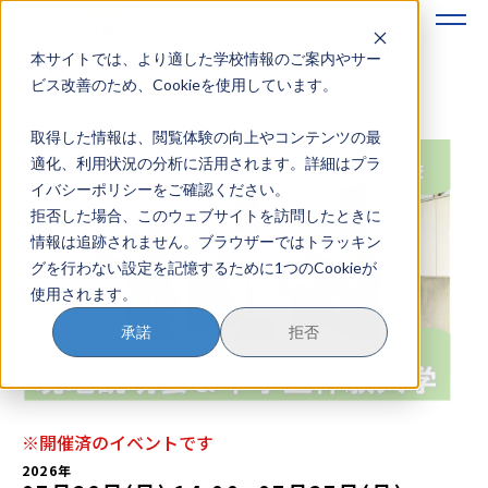
本サイトでは、より適した学校情報のご案内やサー
地域みらい留学のすすめかた
ビス改善のため、Cookieを使用しています。
取得した情報は、閲覧体験の向上やコンテンツの最
地域みらい留学とは
適化、利用状況の分析に活用されます。詳細はプラ
イバシーポリシーをご確認ください。
学校を探す
拒否した場合、このウェブサイトを訪問したときに
情報は追跡されません。ブラウザーではトラッキン
イベントを探す
グを行わない設定を記憶するために1つのCookieが
使用されます。
おためし地域留学
承諾
拒否
マガジン
奨学金について
※開催済のイベントです
2026年
？
イベント参加方法