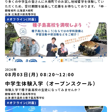
す。日本語とは異なる響きを持つ「アイヌ語」や、自然界のあらゆ
参加者のご負担となります・集合場所までの往復交通費・お土産代
り多くの中学生の皆さんに大樹町でのお試し地域留学を体験してい
る物に「魂」が宿ると考える「精神文化」、祭りや家庭での行事な
や自由時間の個人飲食費などの個人的費用【募集人数】最大5名（お
ただくため、受付期間を延長して応募をお待ちしております。「申
どに踊られる「古式舞踊」、独特の文様による刺繍（ししゅう）、
開催場所
北海道大樹町
申し込み多数の場合は抽選の上決定）【参加者決定】お申し込み多
し込みのタイミングを逃してしまった」という方も、この機会にぜ
木彫り等の工芸など、ユニークな文化が存在します。アイヌ文化で
出演
北海道大樹高等学校
数の場合は、締め切り後1週間を目途に当落結果をご連絡いたしま
ひ一歩踏み出してみませんか？※都合により締め切りを早める場合
は、人間のまわりに存在する生き物や自然のチカラ、暮らしの道具
#
オフライン(対面)
す。【申し込み受付期間】5月7日(木)12：00 から 5月21日(木)
がございます。お早目にご応募ください！-------------------------
のうち、人間にとって大切な役割を持っているものを「カムイ」と
12：00まで疑問も不安もワクワクに変える！「おためし地域留学」
-------------------＼返還不要・3年間最大72万／💡北海道の高校留
呼んでいます。いつも自分たちを見守ってくれているもの、例え
ステップアップ説明会プログラムの内容を詳しく知りたい方や、お
学に【毎月2万円】の給付型奨学金～夢に向かって一歩踏み出す、あ
ば、身近な動植物や、暮らしに欠かせない火、水、風、そして雄大
申し込みを迷われている方向けにZoomでのオンライン配信を行い
なたの未来を応援！～ 詳細・条件はこちらから------------------
な山や川などもすべて「カムイ」です。この文化と精神性をテーマ
ます。知りたい情報のレベルに合わせて、以下の2つのステップをご
--------------------------ーーーーーーーーーーーーーーーーーー
にした大人気マンガ「ゴールデンカムイ」は、累計3000万部以上販
活用ください。【STEP 1】全体オンライン説明会〜まずは「おため
ーーーーーーーーーーーーーー＜体験費・宿泊費が無料！＞民間ロ
売され、2026年3月に映画の続編も公開されるなど注目を集めてい
し地域留学」を知りたい方へ〜日本全国20以上の地域から選んで参
ケットの打ち上げ成功で話題になった町！ 北海道の「宇宙版シリコ
ます。今回は、平取町の中でもアイヌ文化に触れることのできる
加できる「おためし地域留学」の全体像や魅力について、説明会を
ンバレー」を目指す大樹町で、最先端テクノロジーとどこまでも続
「二風谷（にぶたに）コタン」へ出発！アイヌの家や暮らし、食な
開催しました。中学生一人での参加にあたり、保護者様が特に気に
く大自然を肌で感じてみませんか？「地元以外の地域の暮らしが気
どを体感することができます。ぜひ現地で味わってみてください
なる「安全面」や「事務局のサポート体制」についても詳しく解説
になる。いつか留学してみたい！」「自分の進学や将来の可能性を
🎵（写真撮影：志鎌康平）未来の自分をイメージする。地元の高校
しています。ぜひ、ご自宅からお気軽にご視聴ください。▶︎ [アーカ
もっとひらきたい！ 」「自然が好きでもっと触れてあそびたい！」
2026年
生との特別な交流この旅の大きな魅力は、地元の「平取高校」の先
イブ動画を視聴する]YouTube：
そんな中学生のみなさんにおすすめ！「おためし地域留学体験」
08月03日(月) 08:20
12:00
〜
輩たちと過ごす時間です。 ただ校舎を眺める見学ではありません。
https://youtu.be/Yt8nd04aNgA?
は、日本全国約200の高校と連携し、地域の枠を超えて学校生活を送
高校生が自ら企画したアクティビティを通じて、年の近い先輩たち
中学生体験入学（オープンスクール）
si=e5erbspvwz5O8_uF【STEP 2】有田町プログラム説明会〜
る「地域みらい留学」をプチ体験できるプログラムです。はじめて
と本音で交流することができます。魅力的な大人たちと対話をしな
「有田町」の内容を具体的に深掘りしたい方へ〜全体説明を聞いた
のひとり旅でも安心！現地でもスタッフがしっかりとサポートいた
体験入学で種子島高校の生徒になってみませんか？
がら町の歴史や「生き方」を学ぶことができ、大充実の2泊3日にな
うえで、「有田町では具体的に何をするの？」「どんな町なの？」
します。今回のフィールドは「北海道 大樹町（たいきちょう）」北
開催場所
種子島高等学校
ること間違いなし！そんなユニークな魅力がたっぷりつまった北海
という疑問にお答えする説明会です。有田町ならではの豊かな文化
海道の東部、十勝の南部に位置する大樹町（たいきちょう）。西に
出演
鹿児島県立種子島高等学校
道平取町へ、人生の可能性をひらく特別な旅に出発しませんか？体
や、2泊3日のプログラムの中身をたっぷりとお伝えします。日
日高山脈（ひだかさんみゃく）が連なり、東は太平洋に面した自然
#
オフライン(対面)
験のおすすめポイント体験プログラム内容（予定）＜1日目＞
時： 5月11日(月) 19：00〜19：40内 容： 有田町ってどんなとこ
豊かな町です。酪農を主体とした農業や漁業、林業が盛んであると
（PM）「オリエンテーション・自己紹介ワーク」「高校生企画①-
ろ？、プログラム詳細解説、質疑応答お申し込み：https://c-
同時に、「宇宙に一番近い町」として航空宇宙産業の誘致を進める