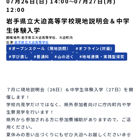
07月26日(日) 14:00
07月27日(月)
〜
12:00
会員登録
MYページログイン
岩手県立大迫高等学校現地説明会＆中学
生体験入学
開催場所
岩手県立大迫高等学校、大迫町内
出演
岩手県立大迫高等学校
#
オープンスクール（現地訪問）
#
オフライン(対面)
#
学び直し
#
普通科
#
山の近く
#
地域連携・実践型探究
７月に現地説明会（26日）＆中学生体験入学（27日）を開
催します！
学校内見学だけではなく、県外参加者向けに庁内町内や学
生寮見学を行います！
県外から参加される方に参加費補助がありますので、ご活
用ください。
夏休みの思い出づくりにもぜひ大迫へお越しください🍇🍨