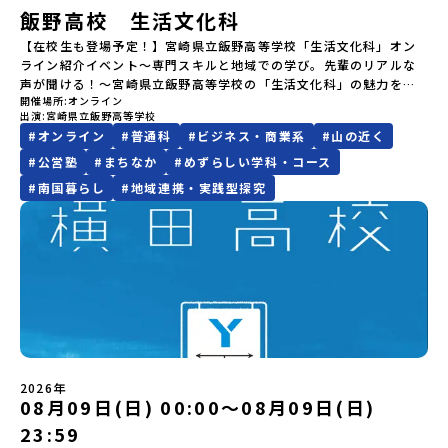
域・教育魅力化プラットフォーム設 立：2017年3月代表者：岩本
由時間の個人飲食費などの個人的費用【募集人数】最大10名（お申
小さく感じる想いでも、その一歩を、私たちは全力で応援します。
飯野高校 生活文化科
けど大丈夫？」「どんな体験ができるの？」そんな保護者様の不安
悠所在地：〒690-0842 島根県松江市東本町二丁目25-6 みらい
し込み多数の場合は抽選の上決定）【参加者決定】お申し込み多数
○募集期間 7月28日（火）まで 原則先着ですが、定数を超えるご
や、中学生のみなさんの素朴な疑問にスタッフが直接お答えしま
BASE2階公式HP：http://c-platform.or.jp/お問い合わせ先担
の場合は、締め切り後1週間を目途に当落結果をご連絡いたします。
【在校生も登場予定！】宮崎県立飯野高等学校「生活文化科」オン
応募の場合は、3年生を優先させていただく場合がございます。※本
す。チャットでの質問も可能ですので、ぜひご自宅からリラックス
当：小川・小原E-mail：info@miratabi.jp「おためし地域留学体
【申し込み受付期間】6月8日(月)12：00 から 6月22日(月) 12：00
ライン紹介イベント～専門スキルと地域での学び。先輩のリアルな
イベントは全国募集による留学生向けです。宮城県内の中学校に在
してご参加ください。▼お申し込み前に必ずご確認ください・参加
験」のプログラム開催情報を公式LINEにて配信中！ぜひご登録くだ
まで疑問も不安もワクワクに変える！「おためし地域留学」ステッ
声が聞ける！～宮崎県立飯野高等学校の「生活文化科」の魅力をた
籍する方、また、宮城県内に在住する方は申し訳ございませんが参
規約への同意プログラムへの参加申し込みいただく前に、「お申し
さい♪地域みらい留学公式LINE
プアップ説明会プログラムの内容を詳しく知りたい方や、お申し込
開催場所
オンライン
っぷりお伝えするオンラインイベントを開催します！地域社会と深
加できませんのでご了承ください。なお、宮城県内から本校を受験
込みに関する各規約」への同意が必須となります。ご確認くださ
みを迷われている方向けにZoomでのオンライン配信を行います。
出演
宮崎県立飯野高等学校
く関わりながら、食・被服・保育・福祉などの専門的なスキルを身
したい場合は南三陸高校にご連絡ください。℡０２２６－４６－３
い。・抽選による参加者決定についてお申込みいただいた方の中か
知りたい情報のレベルに合わせて、以下の2つのステップをご活用く
#
オンライン
#
普通科
#
ビジネス・商業系
#
山の近く
につけ、夢をカタチにしていく生活文化科。今回のイベントには、
６４３
ら抽選の上、締め切り日から1週間を目途に、お申し込み時に記入い
ださい。【STEP 1】全体オンライン説明会（アーカイブ動画を公開
実際に生活文化科で学んでいる在籍生徒も参加予定！授業や地域密
#
公営塾
#
まちなか
#
めずらしい学科・コース
ただいたメールアドレス宛に「当選／落選メール」をお送りいたし
中！）〜まずは「おためし地域留学」を知りたい方へ〜日本全国20
着活動の面白さはもちろん、学校生活のリアルな雰囲気や「なぜ飯
ます。当選者は、メールに記載された「当選確認フォーム」に３日
#
南国暮らし
#
地域連携・実践型探究
以上の地域から選んで参加できる「おためし地域留学」の全体像や
野高校の生活文化科を選んだのか」など、先輩たちの生の声をお届
以内に回答いただき、確認フォームの提出をもって参加確定とさせ
魅力について、説明会を開催しました。中学生一人での参加にあた
けします。チャットで気軽に質問できる時間もご用意しています！
ていただきます。当選確認フォームの期日までにご回答いただけな
り、保護者様が特に気になる「安全面」や「事務局のサポート体
💡 こんな方におすすめ！服飾・調理・保育・福祉や、地域とつなが
い場合は、当選を取り消しとさせていただきます。当選取り消しが
制」についても詳しく解説しています。ぜひ、ご自宅からお気軽に
る実践的な学びに興味がある中学生「自分の『好き』や『得意』を
あった場合は、繰り上げ当選者へご連絡させていただきます。登録
ご視聴ください。🎬 [アーカイブ動画を視聴する]YouTube：
活かして学びたい」と考えている方全国から進学できる「地域みら
メールアドレスの変更をご希望の場合は下記の地域みらい留学公式
https://youtu.be/Yt8nd04aNgA?si=e5erbspvwz5O8_uF
い留学」で飯野高校に興味がある方・保護者様在校生から学校の雰
LINEよりご連絡をお願いします。※受信制限設定をしていると、通
【STEP 2】プログラム説明会〜「標津町」の内容をもっと知りした
囲気や飯野高校での暮らしについて直接聞いてみたい方📅 開催概要
知メールをお受け取りいただけません。その場合は、
い方へ〜全体説明を聞いたうえで、「プログラムで何をするの？」
日時：2026年8月9日（日） 20:00～20:50対象：中学生、保護者様
「@miratabi.jp」からのメールを受信できるよう設定をお願いいた
「どんなまちなの？」という疑問にお答えする詳細配信です。2泊3
形式：オンライン（Zoom）⏰ 内容（予定）〇飯野高校＆生活文化
します。※結果に関する個別のお問合せにはお答えしておりません
日のプログラムの中身をお伝えします。日時：6月10日(水) 19：
科の魅力紹介※学科の特長、専門スキルを身につけるカリキュラ
ので、ご了承ください。・お申し込みについてお申込はお一人様1回
00〜20：00内容：どんなところ？プログラム詳細解説、質疑応答紹
ム、地域密着の実践活動について〇【在校生トーク】先輩が語る！
2026年
限りです。PC・スマートフォンからお申込ください。申込後の内容
介地域：鹿児島県出水市・出水工業高校/北海道標津町/岩手県八幡
08月09日(日) 00:00〜08月09日(日)
生活文化科のリアル※「この学科を選んだ理由」「地域活動でのエ
変更はできません。お申込時は、メールアドレスの入力間違いにご
平市/愛媛県鬼北町＊4つの地域のプログラムを1時間でぎゅっとお届
ピソード」「飯野高校での楽しい毎日」〇質問コーナー・個別相談
23:59
注意ください。・宿泊について１室に複数(同性2～4名程度)で宿泊
けします。お申し込み：https://c-mirai.jp/events/064069お気
※チャットやマイクで、在校生や先生に気になるところを直接質問