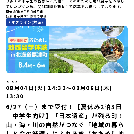
り多くの中学生の皆さんに八幡平市でのおためし地域留学を体験し
ろ？、プログラム詳細解説、質疑応答お申し込み：https://c-
たちとワイワイBBQや夕ごはんづくりは一生の思い出になるはず！
や地域活性モデルをつくり続けています。名 称：一般財団法人地
20：00に「参加者向け事前オンライン研修」をご案内する予定で
ていただくため、受付期間を延長して応募をお待ちしております。
mirai.jp/events/002112どちらの説明会でも、お気軽にどうぞ！
ちょっとドキドキするけど、楽しい！に出会う3日間。熱気あふれる
域・教育魅力化プラットフォーム設 立：2017年3月代表者：岩本
す。必ず参加をお願いします。【集合場所・時間】7月28日(火)
開催場所
岩手県八幡平市
「申し込みのタイミングを逃してしまった」という方も、この機会
「はじめての一人旅だけど大丈夫？」「どんな体験ができるの？」
出水市の冒険に飛び込んでみませんか？体験のおすすめポイント体
悠所在地：〒690-0842 島根県松江市東本町二丁目25-6 みらい
13：00 とかち帯広空港※13：00までにとかち帯広空港に到着する
出演
岩手県立平舘高等学校
にぜひ一歩踏み出してみませんか？※都合により締め切りを早める
そんな保護者様の不安や、中学生のみなさんの素朴な疑問にスタッ
験プログラム内容（予定）＜1日目＞（PM）「オリエンテーショ
BASE2階 その他所在地公式HP：http://c-platform.or.jp/お問い
便で手配ください。【解散場所・時間】7月30日(木) 15：00頃 とか
#
オフライン(対面)
場合がございます。お早目にご応募ください！＜体験費・宿泊費が
フが直接お答えします。チャットでの質問も可能ですので、ぜひご
ン・自己紹介ワーク」「みんなで海遊び！」 -心をほぐして、出水
合わせ先担当：小川・小原E-mail：info@miratabi.jp「おためし
ち帯広空港※16：00以降にとかち帯広空港を出発する便で手配くだ
無料＞緑があふれる大自然の町へ！世界でここでしかできない「自
自宅からリラックスしてご参加ください。▼お申し込み前に必ずご
に飛び込む！海を満喫しよう！「みんなで夕食」「1日目の振り返り
地域留学体験」のプログラム開催情報を公式LINEにて配信中！ぜひ
さい。【対象】中学2年生、中学3年生【宿泊先】大樹町ワーキング
然×アートの融合体験」や「自然クラフト」を楽しんでみません
確認ください・参加規約への同意プログラムへの参加申し込みいた
会」＜2日目＞（AM）「出水工業高校のオープンスクールに参
ご登録ください♪地域みらい留学公式LINE
ステイ住宅※1室に複数(同性2～4名程度)で宿泊いただく予定です。
か？「大自然や文化体験が好き！興味がある！」「その地域にしか
だく前に、「お申し込みに関する各規約」への同意が必須となりま
加」 -高校見学 -授業体験（PM）「学校のことを深く知る・もの
【旅行代金】無料※旅行代金に含まれる費用のうち、以下の内容が
ない郷土料理を味わってみたい！」「地元以外の暮らしや文化が気
す。ご確認ください。・抽選による参加者決定についてお申込みい
づくりにチャレンジ！」 -各学科を実際に体験する -ものづくり
無料となります：・宿泊費（2泊分）・プログラム内のアクティビテ
になる。いつか留学してみたい！」そんな中学生のみなさんにおす
ただいた方の中から抽選の上、締め切り日から1週間を目途に、お申
にチャレンジ -竹灯籠づくりを創って灯りをともす「みんなで
ィ・体験費用・一部の食事代*以下の費用は参加者のご負担となりま
すめ！「おためし地域留学体験」は、日本全国約200の高校と連携し
し込み時に記入いただいたメールアドレス宛に「当選／落選メー
BBQ」「2日目の振り返り会」＜3日目＞（AM）「3日間の振り返り
す・集合場所までの往復交通費・お土産代や自由時間の個人飲食費
ながら地域の枠を超えて学校生活を送ることができる「地域みらい
ル」をお送りいたします。当選者は、メールに記載された「当選確
ワーク」 -みんなで振り返り対話（PM） 13:00頃 解散（出水駅）
などの個人的費用【募集人数】最大10名（お申し込み多数の場合は
留学」をプチ体験できるプログラムです。はじめてでも安心！現地
認フォーム」に３日以内に回答いただき、確認フォームの提出をも
※天候の状況や参加人数によってプログラムを変更する場合がござ
抽選の上決定）【参加者決定】お申し込み多数の場合は、締め切り
ではスタッフがしっかりとサポートいたします。今回のフィールド
って参加確定とさせていただきます。当選確認フォームの期日まで
います。参加概要【開催場所】鹿児島県出水市【実施日程】8月3日
後1週間を目途に当落結果をご連絡いたします。【申し込み受付期
は「岩手県八幡平市（はちまんたいし）」岩手県八幡平市（はちま
にご回答いただけない場合は、当選を取り消しとさせていただきま
（月）〜 8月5日（水）※参加が確定した方には7月7日(火) 18:30-
2026年
間】申込期間が延長になりました！5月7日(木)12：00 から 6月4日
んたいし）は北西部にあり、秋田県との県境にある自然豊かな町で
08月04日(火) 14:30〜08月06日(木)
す。当選取り消しがあった場合は、繰り上げ当選者へご連絡させて
20:00に「参加者向け事前オンライン会」をご案内する予定です。必
(木) 12：00まで疑問も不安もワクワクに変える！「おためし地域留
す。町の約83％は「森林」！標高1,000mを超える山岳地帯や高原
いただきます。登録メールアドレスの変更をご希望の場合は下記の
ず参加をお願いします。【集合場所・時間】出水駅 8月3日(月)
学」ステップアップ説明会プログラムの内容を詳しく知りたい方
13:30
もあり緑が豊かな大自然を感じることができ、新緑、山菜の春、花
地域みらい留学公式LINEよりご連絡をお願いします。※受信制限設
13:30 集合【解散場所・時間】出水駅 8月5日(水) 12:00 解散【対
や、お申し込みを迷われている方向けにZoomでのオンライン配信
の夏、紅葉の秋、スキーや樹氷の冬と四季ごとに美しい景色を見る
定をしていると、通知メールをお受け取りいただけません。その場
象】中学生2～3年生【宿泊先】現在調整中※1室に複数名(同性)で宿
6/27（土）まで受付！【夏休み2泊3日
を行います。知りたい情報のレベルに合わせて、以下の2つのステッ
ことのできるユニークな町です。「十和田八幡平（とわだはちまん
合は、「@miratabi.jp」からのメールを受信できるよう設定をお願
泊いただく予定です。【旅行代金】無料※旅行代金に含まれる費用
プをご活用ください。【STEP 1】全体オンライン説明会（アーカイ
｜中学生向け】「日本遺産」が残る町！
たい）国立公園」では登山やトレッキング、「安比高原（あっぴこ
いいたします。※結果に関する個別のお問合せにはお答えしており
のうち、以下の内容が無料となります：・宿泊費（2泊分）・プログ
ブ動画を公開中！）〜まずは「おためし地域留学」を知りたい方
うげん）スキー場」は日本国内最大級のスキーリゾートとして有名
ませんので、ご了承ください。・お申し込みについてお申込はお一
ラム内のアクティビティ・体験費用・一部の食事代*以下の費用は参
へ〜日本全国20以上の地域から選んで参加できる「おためし地域留
山・海・川の自然がつなぐ「地域の暮ら
で、一年中自然アクティビティを楽しむことができます！そして八
人様1回限りです。PC・スマートフォンからお申込ください。申込
加者のご負担となります・集合場所までの往復交通費・お土産代や
学」の全体像や魅力について、説明会を開催しました。中学生一人
幡平市にある「松川地熱発電所」は、日本で初めて「地球のチカラ
しと命の循環」にふれる旅（おためし地
後の内容変更はできません。お申込時は、メールアドレスの入力間
自由時間の個人飲食費などの個人的費用【募集人数】最大10名（お
での参加にあたり、保護者様が特に気になる「安全面」や「事務局