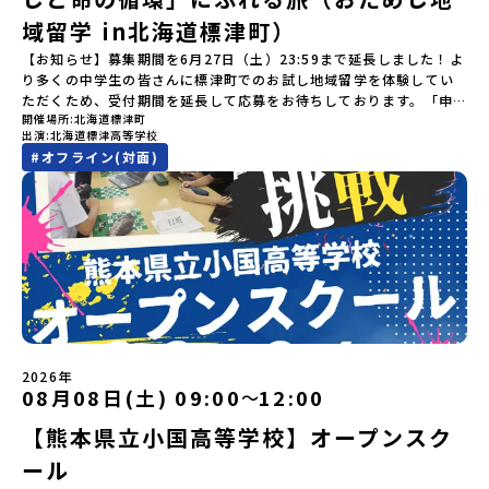
を電気に変えた」場所！八幡平の地下からわき出す蒸気をそのまま
違いにご注意ください。・宿泊について１室に複数(同性2～4名程
申し込み多数の場合は抽選の上決定）【参加者決定】お申し込み多
のサポート体制」についても詳しく解説しています。ぜひ、ご自宅
域留学 in北海道標津町）
電気に変える「地球・自然にやさしい最先端のエネルギー」を生み
度)で宿泊いただく予定です。・食事アレルギー対応について個別の
数の場合は、締め切り後1週間を目途に当落結果をご連絡いたしま
からお気軽にご視聴ください。🎬 [アーカイブ動画を視聴す
出す挑戦をしてきた町です。今回のプログラムでは、この松川地熱
詳細なアレルギー対応希望にはお応えしかねる場合がございます。
す。【申し込み受付期間】6月1日(月)12：00 から 6月15日(月)
【お知らせ】募集期間を6月27日（土）23:59まで延長しました！よ
る]YouTube：https://youtu.be/Yt8nd04aNgA?
発電所から吹き出す地熱蒸気を使った「アート体験」をすることが
対応が必要な場合は必ず事前にご相談ください。・参加取消や急遽
12：00まで疑問も不安もワクワクに変える！「おためし地域留学」
り多くの中学生の皆さんに標津町でのお試し地域留学を体験してい
si=e5erbspvwz5O8_uF 【STEP 2】大樹町プログラム説明会〜
できます。世界でここだけ！地球のチカラを使った幻想的なグラデ
参加できなくなった場合について参加決定後の参加お取り消しはご
ステップアップ説明会プログラムの内容を詳しく知りたい方や、お
ただくため、受付期間を延長して応募をお待ちしております。「申
「大樹町」の内容を具体的に深掘りしたい方へ〜全体説明を聞いた
ーションのアートづくりをぜひ体験してみてください！さらに八幡
遠慮下さい。やむを得ないお取り消しの場合はお早めに事務局まで
開催場所
北海道標津町
申し込みを迷われている方向けにZoomでのオンライン配信を行い
し込みのタイミングを逃してしまった」という方も、この機会にぜ
うえで、「大樹町では具体的に何をするの？」「どんな町なの？」
平市は自然（山）の恵みを生かした料理がとても美味しい地域で
出演
北海道標津高等学校
ご連絡ください。・キャンセルポリシーやむを得ない参加お取り消
ます。知りたい情報のレベルに合わせて、以下の2つのステップをご
ひ一歩踏み出してみませんか？※都合により締め切りを早める場合
という疑問にお答えする説明会です。大樹町ならではの豊かな文化
す。みなさんの地元の味とは違う「岩手の郷土料理」を味わって楽
#
オフライン(対面)
しの場合、以下のルールに沿って対応させていただきます。ご了承
活用ください。【STEP 1】全体オンライン説明会（アーカイブ動画
がございます。お早目にご応募ください！-------奨学金のお知らせ-
や、2泊3日のプログラムの中身をたっぷりとお伝えします。日
しんでください🎵今回はこの大自然や文化が魅力的な八幡平市で、
ください。プログラム開催日の前日＜7月17日＞から、【キャンセル
を公開中！）〜まずは「おためし地域留学」を知りたい方へ〜日本
------＼返還不要・3年間最大72万／💡北海道の高校留学に【毎月2
時： 5月13日(水) 19：00〜19：40内 容： 大樹町ってどんなとこ
日本全国から集まる中学生や「平舘（たいらだて）高校」の高校生
のご連絡日：お支払いいただく旅行代金】・21日目にあたる日以
全国20以上の地域から選んで参加できる「おためし地域留学」の全
万円】の給付型奨学金～夢に向かって一歩踏み出す、あなたの未来
ろ？プログラム詳細解説、質疑応答お申し込み：https://c-
と一緒にさまざまなアクティビティを体験していただきます。他に
前：無料・20日目-8日目：20％・7日目-2日目：30％・プログラム
体像や魅力について、説明会を開催しました。中学生一人での参加
を応援！～ 詳細・条件はこちらから-----------------------------
mirai.jp/events/002112お気軽にどうぞ！「はじめての一人旅だ
はないスペシャルな魅力がギュッと詰まった岩手県八幡平市で五感
開始日の前日：40％・プログラム開始日当日：50％・ご連絡無しで
にあたり、保護者様が特に気になる「安全面」や「事務局のサポー
----＜体験費・宿泊費が無料！＞一万年前から続く自然と人の暮らし
けど大丈夫？」「どんな体験ができるの？」そんな保護者様の不安
を使いながら、まちの魅力を一緒に探究してみませんか？地域と一
の不参加またはプログラム開始後の解除：100％・催行中止について
ト体制」についても詳しく解説しています。ぜひ、ご自宅からお気
が今も残る町！広大な自然と生き物とともに生きる豊かさに触れ、
や、中学生のみなさんの素朴な疑問にスタッフが直接お答えしま
体になり「開拓者精神」を育む！「平舘（たいらだて）高校」と
天候などの状況等によって開催を見合わせる可能性があります。そ
軽にご視聴ください。🎬 [アーカイブ動画を視聴する]YouTube：
まちの暮らしを一緒に体験してみませんか？「地元以外の地域の暮
す。チャットでの質問も可能ですので、ぜひご自宅からリラックス
は？今回のプログラムを一緒に過ごしてくれる高校生は「平舘（た
の場合は原則、開催日1週間前までにご連絡いたします。又、最少催
https://youtu.be/Yt8nd04aNgA?si=e5erbspvwz5O8_uF
らしが気になる。いつか留学してみたい！」「大自然と生き物が好
してご参加ください。▼お申し込み前に必ずご確認ください・参加
いらだて）高校」の生徒たち。この高校の特徴は「地域と一体にな
行人数に達しなかった場合は、開催日3週間前までに催行中止の旨を
【STEP 2】出水市・出水工業高校プログラム説明会〜「出水市・出
き！興味がある！」「自分の進学や将来の可能性をもっとひらきた
規約への同意プログラムへの参加申し込みいただく前に、「お申し
った探究教育」と「自分で考えて動くチカラを大切にしている」こ
メールにてご連絡いたします。・よくあるご質問その他、よくある
水工業高校」の内容を具体的に深掘りしたい方へ〜全体説明を聞い
い！」そんな中学生のみなさんにおすすめ！「おためし地域留学体
込みに関する各規約」への同意が必須となります。ご確認くださ
と。地元の地熱発電や観光などの産業や文化のテーマで、生徒たち
ご質問についてはこちらをご確認ください。運営団体について＜プ
たうえで、「出水市では具体的に何をするの？」「どんな町な
験」は、日本全国約200の高校と連携し、地域の枠を超えて学校生活
い。・抽選による参加者決定についてお申込みいただいた方の中か
2026年
自身が「探究プロジェクト」を企画し取り組むユニークな高校で
ログラム主催：一般財団法人地域・教育魅力化プラットフォーム＞
の？」という疑問にお答えする説明会です。出水市ならではの豊か
を送る「地域みらい留学」をプチ体験できるプログラムです。はじ
08月08日(土) 09:00
12:00
ら抽選の上、締め切り日から1週間を目途に、お申し込み時に記入い
〜
す。机の上で勉強するだけではない、実践的な探究やフィールドワ
「意志ある若者にあふれる持続可能な地域・社会をつくる」という
な文化や、2泊3日のプログラムの中身をたっぷりとお伝えします。
めてのひとり旅でも安心！現地でもスタッフがしっかりとサポート
ただいたメールアドレス宛に「当選／落選メール」をお送りいたし
ークを楽しむことができます。今回は、そんなエネルギッシュに活
ビジョンを掲げ、2017年3月に島根県に設立した教育事業団体で
【熊本県立小国高等学校】オープンスク
日 時： 6月9日日(水)19:00-19:45内 容： 出水市ってどんなとこ
いたします。今回のフィールドは「北海道 標津町（しべつちょ
ます。当選者は、メールに記載された「当選確認フォーム」に３日
躍する高校生と一緒に交流したり対話をしながら、町の文化・料理
す。日本全国約200の高校と連携しながら、中学卒業後に地域の枠を
ろ？プログラム詳細解説、質疑応答お申し込み：https://c-
う）」北海道の東に位置する標津町（しべつちょう）は人口 約
以内に回答いただき、確認フォームの提出をもって参加確定とさせ
ール
を楽しみ、高校での活動のイメージをもつことができる絶好の機
越えて生徒一人ひとりの夢や価値観に合った地域・学校で1〜3年間
mirai.jp/events/091247お気軽にどうぞ！「はじめての一人旅だ
4,600人の町。東の水平線の奥に見えるのは北方領土の国後島（くな
ていただきます。当選確認フォームの期日までにご回答いただけな
会！この地域でしか味わえない豊かな体験をぜひ楽しんでください