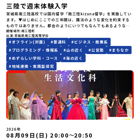
上決定）【参加者決定】お申し込み多数の場合は、締め切り後1週間
レルギー対応希望にはお応えしかねる場合がございます。対応が必
力に触れ一緒に探求しませんか？体験のおすすめポイント体験プロ
三陸で週末体験入学
は原則、開催日1週間前までにご連絡いたします。又、最少催行人数
を目途に当落結果をご連絡いたします。【申し込み締切】6月8日
要な場合は必ず事前にご相談ください。・参加取消や急遽参加でき
グラム内容（予定）＜１日目＞（PM）「オリエンテーション・自己
に達しなかった場合は、開催日3週間前までに催行中止の旨をメール
宮城県南三陸高校では国内留学「南三陸kizuna留学」を実施してい
(月)12：00 から 6月22日(月) 12：00まで疑問も不安もワクワクに
なくなった場合について参加決定後の参加お取り消しはご遠慮下さ
紹介ワーク」「サーモン科学館見学」 -「鮭の聖地・しべつ」の歴
にてご連絡いたします。・よくあるご質問その他、よくあるご質問
ます。▼はじめにここでの三年間は、魔法のような変化を約束する
変える！「おためし地域留学」ステップアップ説明会プログラムの
い。やむを得ないお取り消しの場合はお早めに事務局までご連絡く
史や成り立ちを知る「夕食」 -高校生も一緒にみんなで夕食「1日
についてはこちらをご確認ください。運営団体について＜プログラ
ものではありません。都会のようにいつでもなんでもあるような便
内容を詳しく知りたい方や、お申し込みを迷われている方向けに
ださい。・キャンセルポリシーやむを得ない参加お取り消しの場
目の振り返り会」＜2日目＞（AM）「 ポー川史跡公園散策または渓
ム主催：一般財団法人地域・教育魅力化プラットフォーム＞「意志
開催場所
南三陸町
利さではないし、冬の寒さは少し厳しいかもしれません。何かにチ
Zoomでのオンライン配信を行います。知りたい情報のレベルに合
合、以下のルールに沿って対応させていただきます。ご了承くださ
流釣り体験」 -1万年前の縄文文化に触れる -渓流釣りで自然を満
ある若者にあふれる持続可能な地域・社会をつくる」というビジョ
出演
宮城県南三陸高等学校
ャレンジしようと思えば、壁にぶつかることだってあるはずです。
わせて、以下の2つのステップをご活用ください。【STEP 1】全体
い。プログラム開催日の前日＜8月2日＞から、【キャンセルのご連
喫（PM）「地引網体験」 -地元の方との交流「自由時間：海の公
ンを掲げ、2017年3月に島根県に設立した教育事業団体です。日本
#
オフライン(対面)
#
普通科
#
ビジネス・商業系
正直に言えば、ここは至れり尽くせりの環境ではありません。学校
オンライン説明会（アーカイブ動画を公開中！）〜まずは「おため
絡日：お支払いいただく旅行代金】・21日目にあたる日以前：無
園で高校生とあそぶ！かたる！」 -高校生との交流「みんなで
全国約200の高校と連携しながら、中学卒業後に地域の枠を越えて生
のなかでも、学びのフィールドとなる南三陸町でも、日々試行錯誤
し地域留学」を知りたい方へ〜日本全国20以上の地域から選んで参
#
プログラミング・情報系
#
山の近く
#
公営塾
#
まちなか
料・20日目-8日目：20％・7日目-2日目：30％・プログラム開始日
BBQ・花火大会」 -さらにまちの人たちと交流＜3日目＞（AM）
徒一人ひとりの夢や価値観に合った地域・学校で1〜3年間過ごすこ
が続いています。それでも、私たちは知っています。この「ままなら
加できる「おためし地域留学」の全体像や魅力について、説明会を
の前日：40％・プログラム開始日当日：50％・ご連絡無しでの不参
「3日間の振り返りワーク」 -みんなで振り返り対話（PM） 13：
#
めずらしい学科・コース
#
海の近く
とができるシステム「地域みらい留学」をはじめとした、教育事業
なさ」と向き合った時間が、人をいちばん強くすることを。 ここで
開催しました。中学生一人での参加にあたり、保護者様が特に気に
加またはプログラム開始後の解除：100％・催行中止について天候な
00 解散 (中標津空港 13：30頃到着)※14：50 中標津空港発 (羽田
や地域活性モデルをつくり続けています。名 称：一般財団法人地
#
地域連携・実践型探究
はあなたを、一人の新たな町民として迎えます。 お客様ではなく、
なる「安全面」や「事務局のサポート体制」についても詳しく解説
どの状況等によって開催を見合わせる可能性があります。その場合
空港16：45着)便を利用する想定※天候の状況や参加人数によってプ
域・教育魅力化プラットフォーム設 立：2017年3月代表者：岩本
この町の未来を一緒につくり、魅力的にしていく仲間として、君を
しています。ぜひ、ご自宅からお気軽にご視聴ください。🎬 [アーカ
は原則、開催日1週間前までにご連絡いたします。又、最少催行人数
ログラムを変更する場合がございます。参加概要【開催場所】北海
悠所在地：〒690-0842 島根県松江市東本町二丁目25-6 みらい
待っています。▼週末体験入学でお伝えすること(昨年度の例)・留学
イブ動画を視聴する]YouTube：
に達しなかった場合は、開催日3週間前までに催行中止の旨をメール
道標津町【実施日程】8月4日（火）〜 8月6日（木）※参加が確定し
BASE2階 その他所在地公式HP：http://c-platform.or.jp/お問い
生活の拠点となる南三陸高校で授業体験・留学生の先輩たちととも
https://youtu.be/Yt8nd04aNgA?si=e5erbspvwz5O8_uF
にてご連絡いたします。・よくあるご質問その他、よくあるご質問
た方には7月10日(金) 18：30～20：00に「参加者向け事前オンラ
合わせ先担当：小川・小原E-mail：info@miratabi.jp「おためし
に旭桜寮を見学 ＆ 質問・交流の時間・学びのフィールドとなる南三
【STEP 2】プログラム説明会〜「八幡平市」の内容をもっと知りし
についてはこちらをご確認ください。運営団体について＜プログラ
イン研修」をご案内する予定です。必ず参加をお願いします。【集合
地域留学体験」のプログラム開催情報を公式LINEにて配信中！ぜひ
陸を体験・交流会本説明会は学校、町役場、コーディネーターとと
たい方へ〜全体説明を聞いたうえで、「プログラムで何をする
ム主催：一般財団法人地域・教育魅力化プラットフォーム＞「意志
場所・時間】中標津空港 8月4日(火) 14：30 集合【解散場所・時
ご登録ください♪地域みらい留学公式LINE
もに、留学生と地元生が説明役を務めてくれます。⚪︎これまでの先輩
の？」「どんなまちなの？」という疑問にお答えする詳細配信で
ある若者にあふれる持続可能な地域・社会をつくる」というビジョ
間】中標津空港 8月6日(木) 13：30 解散【対象】中学2年生、中学3
方はこんなお話をしてくれました。・進路で悩んだポイント、南三
す。2泊3日のプログラムの中身をお伝えします。日時：6月10日(水)
ンを掲げ、2017年3月に島根県に設立した教育事業団体です。日本
年生【宿泊先】民宿 船長の家※1室に複数(同性2～4名程度)で宿泊
陸に決めた理由・南三陸高校に来てみて気づいたこと、変化したこ
19：00〜20：00内容：どんなところ？プログラム詳細解説、質疑
全国約200の高校と連携しながら、中学卒業後に地域の枠を越えて生
いただく予定です。【旅行代金】無料※旅行代金に含まれる費用の
と・地元の普通が、外から見たら特別だった話・飛び込む留学生、
応答紹介地域：鹿児島県出水市・出水工業高校/北海道標津町/岩手
徒一人ひとりの夢や価値観に合った地域・学校で1〜3年間過ごすこ
うち、以下の内容が無料となります：・宿泊費（2泊分）・プログラ
迎え入れる地元生・南三陸での高校生活、実際どう？・どんな人に
県八幡平市/愛媛県鬼北町＊4つの地域のプログラムを1時間でぎゅっ
とができるシステム「地域みらい留学」をはじめとした、教育事業
ム内のアクティビティ・体験費用・一部の食事代*以下の費用は参加
2026年
おすすめ？-----はじめから強い想い、覚悟を持っていなくても、大
とお届けします。お申し込み：https://c-
08月09日(日) 20:00
20:50
〜
や地域活性モデルをつくり続けています。名 称：一般財団法人地
者のご負担となります・集合場所までの往復交通費・お土産代や自
丈夫です。 何かやってみたい。学んでみたい。挑戦したい。素直で
mirai.jp/events/064069お気軽にどうぞ！「はじめての一人旅だ