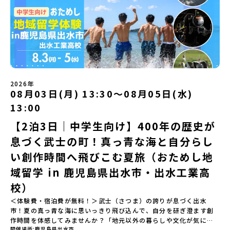
遊び編-」 -平取高校生と仲を深める「びらとりの歴史・文化を知
mirai.jp/events/068058お気軽にどうぞ！「はじめての一人旅だ
ユニークな顔を持っています 。見上げるほど大きな山々が連なる
る！アイヌ文化フィールドワーク」 -アイヌ文化博物館でアイヌ文
けど大丈夫？」「どんな体験ができるの？」そんな保護者様の不安
「日高山脈（ひだかさんみゃく）」の絶景！牛たちがのんびりと過
化を理解する -アイヌ伝統文化を感じるアクティビティ「1日を振
や、中学生のみなさんの素朴な疑問にスタッフが直接お答えしま
ごす放牧地や、海が見える珍しい温泉。日本一の清流に選ばれたこ
り返るーみんなで体験シェア」＜2日目＞（AM）「平取高校見学・
す。チャットでの質問も可能ですので、ぜひご自宅からリラックス
ともある「歴舟川（れきふねがわ）」。 他の地域では見ることので
寮見学」 -平取高校の特徴を知る学校体験 -在校生との対話「高
してご参加ください。▼お申し込み前に必ずご確認ください・参加
きない圧倒的スケールの自然と、新しい産業が交差する瞬間を肌で
校生企画②-町の紹介編-」 -ビンゴをしながら町を知ろう！（PM）
規約への同意プログラムへの参加申し込みいただく前に、「お申し
体感できる町です。北の大地で脈々と受け継がれる 「フロンティア
「自然と農を感じる！農業アクティビティ」 -平取特産の「びらと
込みに関する各規約」への同意が必須となります。ご確認くださ
スピリッツ」を体感！ 「フロンティアスピリッツ（開拓者精神）」
りトマト」農家体験！ -想いを持って仕事をする大人との交流会
い。・抽選による参加者決定についてお申込みいただいた方の中か
は、大樹町の開拓時代から人々の間で大切に受け継がれてきた精神
「みんなでBBQディナー」 -さらに仲間や地元の高校生、町の大人
2026年
ら抽選の上、締め切り日から1週間を目途に、お申し込み時に記入い
です。どんな困難な状況にも真っ向から立ち向かい、未知の領域へ
08月03日(月) 13:30〜08月05日(水)
たちと交流＜3日目＞（AM）「アイヌが愛した森を散策するフィー
ただいたメールアドレス宛に「当選／落選メール」をお送りいたし
夢を追って挑戦し続ける姿勢や、手つかずの大自然の中で一攫千金
ルドワーク」「3日間の振り返りワーク」 -みんなで振り返り対話
ます。当選者は、メールに記載された「当選確認フォーム」に３日
の夢を抱いて熱中した「砂金掘り」、自らの手で広大な大地を切り
13:00
「ランチ/お土産タイム」（PM） 13：30頃プログラム終了-新千歳
以内に回答いただき、確認フォームの提出をもって参加確定とさせ
拓いてきた農業や漁業の歴史など、夢を追う人々が集まる他の町に
空港には15：00頃に到着予定です。※天候の状況や参加人数によっ
【2泊3日｜中学生向け】400年の歴史が
ていただきます。当選確認フォームの期日までにご回答いただけな
はない風土が存在します。大樹町では、このフロンティアスピリッ
てプログラムを変更する場合がございます。参加概要【開催場所】
い場合は、当選を取り消しとさせていただきます。当選取り消しが
ツが現在、「北海道の小さな町から宇宙を目指す」という新たな夢
息づく武士の町！真っ青な海と自分らし
北海道平取町（びらとりちょう）【実施日程】7月18日(土)～7月20
あった場合は、繰り上げ当選者へご連絡させていただきます。登録
へと繋がっています。 「宇宙版シリコンバレー」の実現を目指し、
日(月祝)※参加が確定した方には6月3日(水) 18：30～20：00に
メールアドレスの変更をご希望の場合は下記の地域みらい留学公式
国内外の宇宙関連企業が集まる宇宙港「北海道スペースポート」の
い創作時間へ飛びこむ夏旅（おためし地
「参加者向け事前オンライン研修」をご案内する予定です。必ず参
LINEよりご連絡をお願いします。※受信制限設定をしていると、通
整備が進められています。 この未来への挑戦の精神は、民間企業に
域留学 in 鹿児島県出水市・出水工業高
加をお願いします。【集合場所・時間】7月18日(土) 12：00 新千歳
知メールをお受け取りいただけません。その場合は、
よる日本初のロケット打ち上げ成功という形で実を結び、世界有数
空港※12：00までに新千歳空港に到着する便で手配ください。【解
「@miratabi.jp」からのメールを受信できるよう設定をお願いいた
のロケット発射場の適地として全国・アジア各国からも大きな注目
校）
散場所・時間】7月20日(祝月) 15：00頃 新千歳空港※16：00以降
します。※結果に関する個別のお問合せにはお答えしておりません
を集めています 今回は、そんな大樹町の過去から未来へ繋がるフロ
に新千歳空港を出発する便で手配ください。【対象】中学2年生、中
＜体験費・宿泊費が無料！＞武士（さつま）の誇りが息づく出水
ので、ご了承ください。・お申し込みについてお申込はお一人様1回
ンティアスピリッツに触れるアクティビティへ出発！農業からロケ
学3年生【宿泊先】ゲストハウス ヤント※ドミトリータイプの2段ベ
市！夏の真っ青な海に思いっきり飛び込んで、自分を研ぎ澄ます創
限りです。PC・スマートフォンからお申込ください。申込後の内容
ットまで本物の現場を体感し、他では味わえない体験を五感をフル
ッド（1室2～4名）で宿泊いただく予定です。【旅行代金】無料※旅
作時間を体感してみませんか？「地元以外の暮らしや文化が気にな
変更はできません。お申込時は、メールアドレスの入力間違いにご
につかって楽しむことができます🎵大樹高校は、農業から宇宙まで
行代金に含まれる費用のうち、以下の内容が無料となります・宿泊
開催場所
鹿児島県出水市
る。いつか留学してみたい！」「自分の進学や将来の可能性をもっ