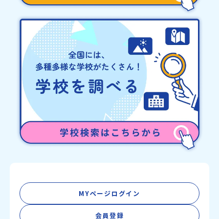
称：一般財団法人地域・教育魅力化プラットフォーム設 立：2017
年3月代表者：岩本 悠所在地：〒690-0842 島根県松江市東本町二
丁目25-6 みらいBASE2階 その他所在地公式HP：http://c-
platform.or.jp/お問い合わせ先担当：小川・小原E-mail：
info@miratabi.jp「おためし地域留学体験」のプログラム開催情報
を公式LINEにて配信中！ぜひご登録ください♪地域みらい留学公式
LINE
MYページログイン
会員登録