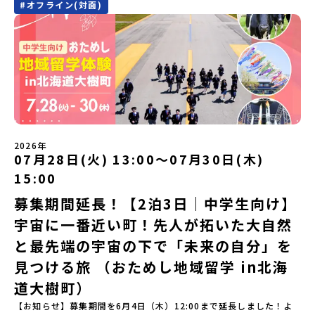
#
オフライン(対面)
に登場する町！北海道の「アイヌ文化継承の地」で自然や食を体験
定）＜１日目＞（PM）「オリエンテーション・自己紹介ワーク」
してみませんか？「地元以外の地域の暮らしが気になる。いつか留
「有田工業高校見学」 -陶芸技術をまなぶ！「セラミック科」のま
学してみたい！」「アイヌ文化の歴史や、マンガに登場する世界を
なび場を体験 -デザインセンスをまなぶ！「デザイン科」のまなび
自分の手で探求したい！」「自然が好きでもっと触れてあそびた
場を体験「フィールドワーク」 -有田の歴史ある名所巡り -有田
い！」そんな中学生のみなさんにおすすめ！「おためし地域留学体
の歴史的な町並みを体感する「有田焼絵付けアクティビティ」 -職
験」は、日本全国約200の高校と連携し、地域の枠を超えて学校生活
人さんからまなぶ！有田焼伝統の「絵付け」体験ワークショップ
を送る「地域みらい留学」をプチ体験できるプログラムです。はじ
（協力：clay studio）「みんなで楽しもう！BBQ」 -BBQづく
めてのひとり旅でも安心！現地でもスタッフがしっかりとサポート
り -仲間や地元の高校生、町の大人たちと交流・対話＜２日目＞
いたします。今回のフィールドは「北海道平取町（びらとりちょ
（AM）「1日目の振り返り」「ワークショップ」 -ゲスト講師によ
う）」北海道の南に位置する平取町（びらとりちょう）。壮大な自
るワークショプ「全体の振り返りワーク」 -みんなで振り返り対話
然と「アイヌ文化」が継承されている町として広く知られていま
（PM）「ランチ/お土産タイム」解散※天候の状況や参加人数によ
2026年
す。町名の「平取（びらとり）」は、アイヌ語「ピラ・ウトゥル」
07月28日(火) 13:00〜07月30日(木)
ってプログラムを変更する場合がございます。参加概要【開催場
（崖の間を意味）という言葉から名付けられました。見上げるほど
所】佐賀県 有田町（ありたちょう）【実施日程】7月4日（土）〜7
15:00
大きな山々が連なる「幌尻岳（ぽろしりだけ）」の景色は絶景！日
月5日（日）※参加が確定した方には6月5日（金） 18:30～20:00に
本一の広さを誇る「すずらん」が咲く花畑や、和牛がのんびりと過
「参加者向け事前オンライン研修」をご案内する予定です。必ず参
募集期間延長！【2泊3日｜中学生向け】
ごす放牧地。日本一の清流に選ばれたこともある、ヤマメやニジマ
加をお願いします。【集合場所・時間】7月4日(土) 12：00 JR有田
宇宙に一番近い町！先人が拓いた大自然
スが泳ぐ「沙流川（さるがわ）」。他の地域では見ることのできな
駅※12：00までにJR有田駅に到着する便で手配ください。【解散場
い圧倒的スケールの自然を味わうことができます。さらに、源義経
所・時間】7月5日(日) 13：00頃 JR有田駅【対象】中学2年生、中
と最先端の宇宙の下で「未来の自分」を
（みなもとのよしつね）とも縁が深いとされている地域で、義経を
学3年生【宿泊先】ありこや（佐賀県西松浦郡有田町）※地域みらい
祀った神社や公園などが存在し、アイヌ民族と日本の歴史を交差す
見つける旅 （おためし地域留学 in北海
留学生が活用している宿泊施設（シェアハウス）です。※1室1名で
る瞬間を肌で体感できる町です。北の大地で育まれた「アイヌ文
宿泊いただく予定です。 【旅行代金】無料※旅行代金に含まれる費
道大樹町）
化」とは？「アイヌ」の文化は北海道を中心とした北部周辺で、先
用のうち、以下の内容が無料となります：・宿泊費（1泊分）・プロ
住民族である「アイヌ民族」によって大切に育まれてきた文化で
グラム内のアクティビティ・体験費用・一部の食事代*以下の費用は
【お知らせ】募集期間を6月4日（木）12:00まで延長しました！よ