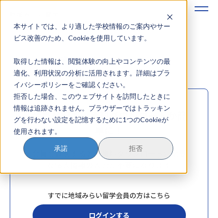
本サイトでは、より適した学校情報のご案内やサー
地域みらい留学のすすめかた
ビス改善のため、Cookieを使用しています。
資料ダウンロード
取得した情報は、閲覧体験の向上やコンテンツの最
地域みらい留学とは
適化、利用状況の分析に活用されます。詳細はプラ
イバシーポリシーをご確認ください。
学校を探す
拒否した場合、このウェブサイトを訪問したときに
情報は追跡されません。ブラウザーではトラッキン
イベントを探す
会員登録で、資料ダウンロードが簡
グを行わない設定を記憶するために1つのCookieが
単に！
使用されます。
おためし地域留学
承諾
拒否
会員登録をすると、資料ダウンロードに必要
マガジン
な個人情報の入力が不要になります
奨学金について
すでに地域みらい留学会員の方はこちら
ログインする
？
イベント参加方法