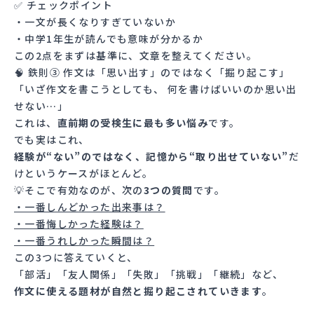
✅ チェックポイント
・一文が長くなりすぎていないか
・中学1年生が読んでも意味が分かるか
この2点をまずは基準に、文章を整えてください。
🧠 鉄則③ 作文は「思い出す」のではなく「掘り起こす」
「いざ作文を書こうとしても、 何を書けばいいのか思い出
せない…」
これは、
直前期の受検生に最も多い悩み
です。
でも実はこれ、
経験が“ない”のではなく、記憶から“取り出せていない”
だ
けというケースがほとんど。
💡そこで有効なのが、次の
3つの質問
です。
・一番しんどかった出来事は？
・一番悔しかった経験は？
・一番うれしかった瞬間は？
この3つに答えていくと、
「部活」「友人関係」「失敗」「挑戦」「継続」など、
作文に使える題材が自然と掘り起こされていきます
。