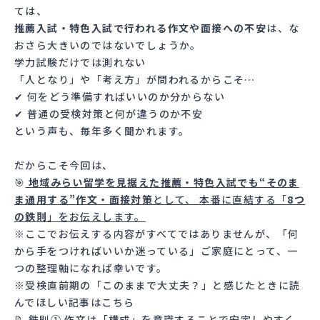
ては、
推薦入試・特色入試で行われる作文や面接への不安
は、な
おさら大きいのではないでしょうか。
学力試験だけでは測れない
「人となり」や「考え方」が問われるからこそ…
✔ 何をどう準備すればいいのか分からない
✔ 普通の受検対策と何が違うのか不安
という声も、毎年多く聞かれます。
だからこそ今回は、
🎯
地域みらい留学を見据えた推薦・特色入試でも“そのま
ま通用する”作文・面接対策
として、 本番に直結する「
8つ
の鉄則
」をお伝えします。
※ここでお伝えする内容がすべてではありませんが、「何
から手をつければいいか迷っている」ご家庭にとって、一
つの整理軸になれば幸いです。
※受検直前期の「このままで大丈夫？」と感じたときに読
んでほしい記事は
こちら
📝 鉄則① 作文は「構成」を意識することで安定しやすく