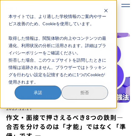
本サイトでは、より適した学校情報のご案内やサー
地域みらい留学のすすめかた
ビス改善のため、Cookieを使用しています。
取得した情報は、閲覧体験の向上やコンテンツの最
地域みらい留学とは
適化、利用状況の分析に活用されます。詳細はプラ
イバシーポリシーをご確認ください。
学校を探す
拒否した場合、このウェブサイトを訪問したときに
情報は追跡されません。ブラウザーではトラッキン
イベントを探す
グを行わない設定を記憶するために1つのCookieが
使用されます。
おためし地域留学
承諾
拒否
マガジン
2025.12.17
奨学金について
作文・面接で押さえるべき8つの鉄則―
合否を分けるのは「才能」ではなく「準
備」です ―
？
イベント参加方法