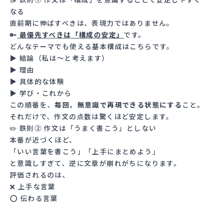
なる
直前期に伸ばすべきは、表現力ではありません。
🔑
最優先すべきは「構成の安定」
です。
どんなテーマでも使える基本構成はこちらです。
▶ 結論（私は〜と考えます）
▶ 理由
▶ 具体的な体験
▶ 学び・これから
この順番を、
毎回、無意識で再現できる状態にする
こと。
それだけで、作文の点数は驚くほど安定します。
✏️ 鉄則② 作文は「うまく書こう」としない
本番が近づくほど、
「いい言葉を書こう」「上手にまとめよう」
と意識しすぎて、逆に文章が崩れがちになります。
評価されるのは、
❌ 上手な言葉
⭕ 伝わる言葉