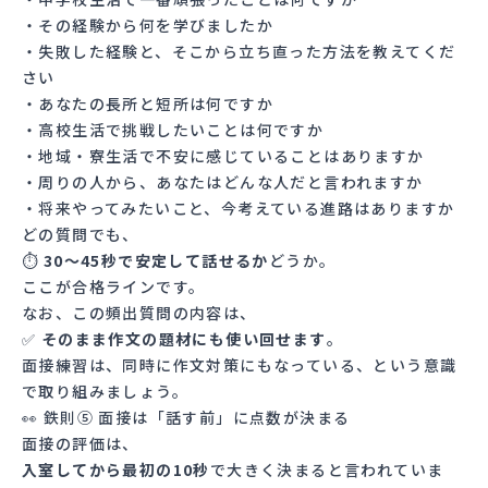
・その経験から何を学びましたか
・失敗した経験と、そこから立ち直った方法を教えてくだ
さい
・あなたの長所と短所は何ですか
・高校生活で挑戦したいことは何ですか
・地域・寮生活で不安に感じていることはありますか
・周りの人から、あなたはどんな人だと言われますか
・将来やってみたいこと、今考えている進路はありますか
どの質問でも、
⏱
30〜45秒で安定して話せるか
どうか。
ここが合格ラインです。
なお、この頻出質問の内容は、
✅
そのまま作文の題材にも使い回せます
。
面接練習は、同時に作文対策にもなっている、という意識
で取り組みましょう。
👀 鉄則⑤ 面接は「話す前」に点数が決まる
面接の評価は、
入室してから最初の10秒
で大きく決まると言われていま