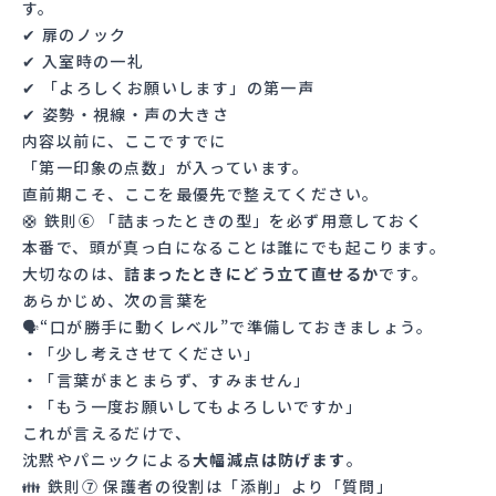
す。
✔ 扉のノック
✔ 入室時の一礼
✔ 「よろしくお願いします」の第一声
✔ 姿勢・視線・声の大きさ
内容以前に、ここですでに
「第一印象の点数」が入っています。
直前期こそ、ここを最優先で整えてください。
🛟 鉄則⑥ 「詰まったときの型」を必ず用意しておく
本番で、頭が真っ白になることは誰にでも起こります。
大切なのは、
詰まったときにどう立て直せるか
です。
あらかじめ、次の言葉を
🗣“口が勝手に動くレベル”で準備しておきましょう。
・「少し考えさせてください」
・「言葉がまとまらず、すみません」
・「もう一度お願いしてもよろしいですか」
これが言えるだけで、
沈黙やパニックによる
大幅減点は防げます
。
👪 鉄則⑦ 保護者の役割は「添削」より「質問」