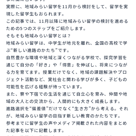
実際に、地域みらい留学を11月から検討をして、留学を実
現した留学生もおられます。
この記事では、11月以降に地域みらい留学の検討を進める
ための5つのステップをご紹介します。
そもそも地域みらい留学とは？
地域みらい留学は、中学生が地元を離れ、全国の高校で学
ぶ“新しい進路のかたち”です。
自然豊かな環境や地域と深くつながる学校で、探究学習を
通じて自分の「好き」や「得意」を伸ばし、将来につなが
る力を育てます。授業だけでなく、地域の課題解決やプロ
ジェクト活動など、実社会と関わる学びが多く、子どもの
可能性を広げる経験が待っています。
また、寮や下宿での生活を通じて自立心を育み、仲間や地
域の大人との交流から、人間的にも大きく成長します。
進路選択を“偏差値”だけでなく“生き方”から考える。それ
が、地域みらい留学の目指す新しい教育のかたちです。
参考までに留学生の声やメディア掲載された内容をまとめ
た記事を以下に記載します。