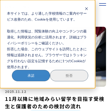
本サイトでは、より適した学校情報のご案内やサー
地域みらい留学のすすめかた
ビス改善のため、Cookieを使用しています。
取得した情報は、閲覧体験の向上やコンテンツの最
地域みらい留学とは
適化、利用状況の分析に活用されます。詳細はプラ
イバシーポリシーをご確認ください。
学校を探す
拒否した場合、このウェブサイトを訪問したときに
情報は追跡されません。ブラウザーではトラッキン
イベントを探す
グを行わない設定を記憶するために1つのCookieが
使用されます。
おためし地域留学
承諾
拒否
マガジン
2025.11.12
奨学金について
11月以降に地域みらい留学を目指す受検
生と保護者のための検討の流れ
？
イベント参加方法