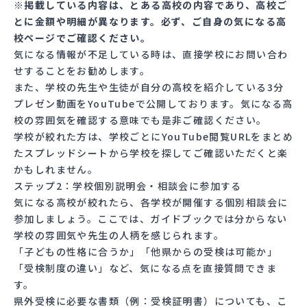
※掲載している内容は、とある高校の内容であり、高校ご
とに金額や明細が異なります。必ず、ご自身の気になる高
校ページでご確認ください。
気になる情報が不足している時は、直接学校にお問い合わ
せすることをお勧めします。
また、学校の先生や生徒が自分の高校を紹介している3分
プレゼン動画を
YouTube
で公開しております。気になる高
校の雰囲気を確認する意味でも是非ご確認ください。
学校が絞れた方は、学校ごとにYouTube閲覧URLをまとめ
た
スプレッドシート
から学校を探してご確認いただくと楽
かもしれません。
ステップ2：学校個別説明会・相談会に参加する
気になる高校が絞れたら、各学校が開催する個別相談会に
参加しましょう。ここでは、
ガイドブック
では分からない
学校の雰囲気や先生の人柄を感じられます。
「子どもの性格に合うか」「他県からの受検は可能か」
「受検制度の違い」など、気になる点を直接質問できま
す。
県外受検に必要な書類（例：受検証明書）についても、こ