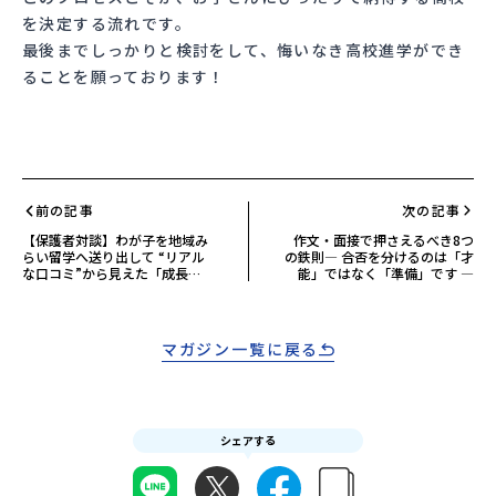
を決定する流れです。
最後までしっかりと検討をして、悔いなき高校進学ができ
ることを願っております！
前の記事
次の記事
【保護者対談】わが子を地域み
作文・面接で押さえるべき8つ
らい留学へ送り出して ――“リアル
の鉄則― 合否を分けるのは「才
な口コミ”から見えた「成長の
能」ではなく「準備」です ―
物語」
マガジン一覧に戻る
シェアする